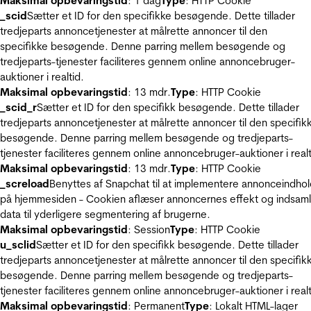
Maksimal opbevaringstid
: 1 dag
Type
: HTTP Cookie
_scid
Sætter et ID for den specifikke besøgende. Dette tillader
tredjeparts annoncetjenester at målrette annoncer til den
specifikke besøgende. Denne parring mellem besøgende og
tredjeparts-tjenester faciliteres gennem online annoncebruger-
auktioner i realtid.
Maksimal opbevaringstid
: 13 mdr.
Type
: HTTP Cookie
_scid_r
Sætter et ID for den specifikk besøgende. Dette tillader
tredjeparts annoncetjenester at målrette annoncer til den specifik
besøgende. Denne parring mellem besøgende og tredjeparts-
tjenester faciliteres gennem online annoncebruger-auktioner i realt
Maksimal opbevaringstid
: 13 mdr.
Type
: HTTP Cookie
_screload
Benyttes af Snapchat til at implementere annonceindho
på hjemmesiden - Cookien aflæser annoncernes effekt og indsaml
data til yderligere segmentering af brugerne.
Maksimal opbevaringstid
: Session
Type
: HTTP Cookie
u_sclid
Sætter et ID for den specifikk besøgende. Dette tillader
tredjeparts annoncetjenester at målrette annoncer til den specifik
besøgende. Denne parring mellem besøgende og tredjeparts-
tjenester faciliteres gennem online annoncebruger-auktioner i realt
Maksimal opbevaringstid
: Permanent
Type
: Lokalt HTML-lager