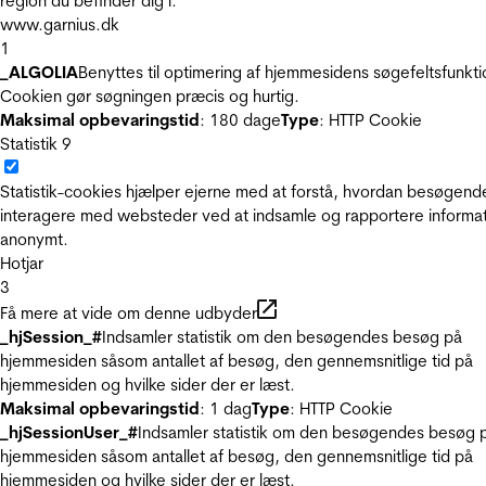
region du befinder dig i.
www.garnius.dk
1
_ALGOLIA
Benyttes til optimering af hjemmesidens søgefeltsfunkti
Cookien gør søgningen præcis og hurtig.
Maksimal opbevaringstid
: 180 dage
Type
: HTTP Cookie
Statistik
9
Statistik-cookies hjælper ejerne med at forstå, hvordan besøgend
interagere med websteder ved at indsamle og rapportere informa
anonymt.
Hotjar
3
Få mere at vide om denne udbyder
_hjSession_#
Indsamler statistik om den besøgendes besøg på
hjemmesiden såsom antallet af besøg, den gennemsnitlige tid på
hjemmesiden og hvilke sider der er læst.
Maksimal opbevaringstid
: 1 dag
Type
: HTTP Cookie
_hjSessionUser_#
Indsamler statistik om den besøgendes besøg 
hjemmesiden såsom antallet af besøg, den gennemsnitlige tid på
hjemmesiden og hvilke sider der er læst.