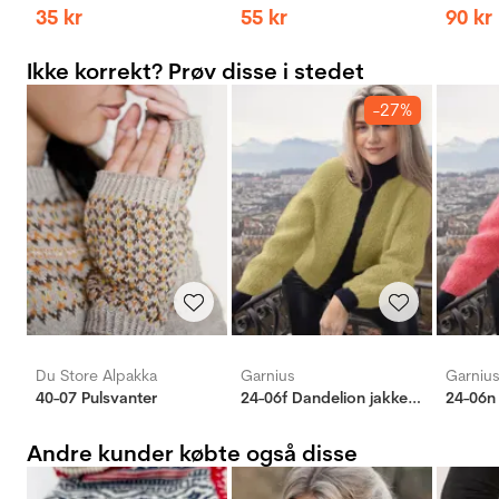
35
kr
55
kr
90
kr
Ikke korrekt? Prøv disse i stedet
-27%
Du Store Alpakka
Garnius
Garniu
40-07 Pulsvanter
24-06f Dandelion jakke korngul
Andre kunder købte også disse