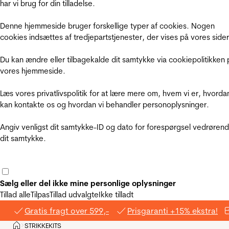
har vi brug for din tilladelse.
Denne hjemmeside bruger forskellige typer af cookies. Nogen
cookies indsættes af tredjepartstjenester, der vises på vores sider
Du kan ændre eller tilbagekalde dit samtykke via cookiepolitikken 
vores hjemmeside.
Læs vores privatlivspolitik for at lære mere om, hvem vi er, hvorda
kan kontakte os og hvordan vi behandler personoplysninger.
Angiv venligst dit samtykke-ID og dato for forespørgsel vedrøren
dit samtykke.
Sælg eller del ikke mine personlige oplysninger
Tillad alle
Tilpas
Tillad udvalgte
Ikke tilladt
Gratis fragt over 599,-
Prisgaranti +15% ekstra!
Hjem
STRIKKEKITS
>