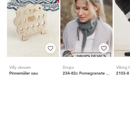
Villy Jensen
Drops
Viking 
Pinnemåler sau
234-82c Pomegranate Shawl
2103-8