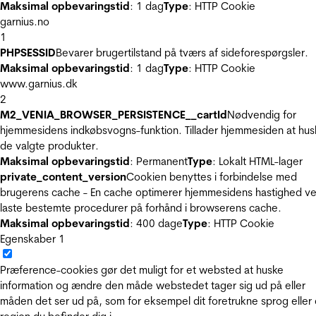
Maksimal opbevaringstid
: 1 dag
Type
: HTTP Cookie
garnius.no
1
PHPSESSID
Bevarer brugertilstand på tværs af sideforespørgsler.
Maksimal opbevaringstid
: 1 dag
Type
: HTTP Cookie
www.garnius.dk
2
M2_VENIA_BROWSER_PERSISTENCE__cartId
Nødvendig for
hjemmesidens indkøbsvogns-funktion. Tillader hjemmesiden at hus
de valgte produkter.
Maksimal opbevaringstid
: Permanent
Type
: Lokalt HTML-lager
private_content_version
Cookien benyttes i forbindelse med
brugerens cache - En cache optimerer hjemmesidens hastighed ve
laste bestemte procedurer på forhånd i browserens cache.
Maksimal opbevaringstid
: 400 dage
Type
: HTTP Cookie
Egenskaber
1
Præference-cookies gør det muligt for et websted at huske
information og ændre den måde webstedet tager sig ud på eller
måden det ser ud på, som for eksempel dit foretrukne sprog eller