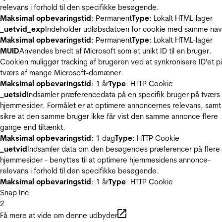
relevans i forhold til den specifikke besøgende.
Maksimal opbevaringstid
: Permanent
Type
: Lokalt HTML-lager
_uetvid_exp
Indeholder udløbsdatoen for cookie med samme nav
Maksimal opbevaringstid
: Permanent
Type
: Lokalt HTML-lager
MUID
Anvendes bredt af Microsoft som et unikt ID til en bruger.
Cookien muliggør tracking af brugeren ved at synkronisere ID'et p
tværs af mange Microsoft-domæner.
Maksimal opbevaringstid
: 1 år
Type
: HTTP Cookie
_uetsid
Indsamler præferencedata på en specifik bruger på tværs 
hjemmesider. Formålet er at optimere annoncernes relevans, samt
sikre at den samme bruger ikke får vist den samme annonce flere
gange end tiltænkt.
Maksimal opbevaringstid
: 1 dag
Type
: HTTP Cookie
_uetvid
Indsamler data om den besøgendes præferencer på flere
hjemmesider - benyttes til at optimere hjemmesidens annonce-
relevans i forhold til den specifikke besøgende.
Maksimal opbevaringstid
: 1 år
Type
: HTTP Cookie
Snap Inc.
2
Få mere at vide om denne udbyder