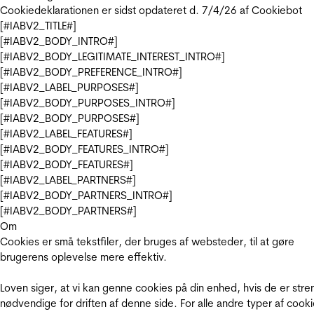
Cookiedeklarationen er sidst opdateret d. 7/4/26 af
Cookiebot
[#IABV2_TITLE#]
[#IABV2_BODY_INTRO#]
[#IABV2_BODY_LEGITIMATE_INTEREST_INTRO#]
[#IABV2_BODY_PREFERENCE_INTRO#]
[#IABV2_LABEL_PURPOSES#]
[#IABV2_BODY_PURPOSES_INTRO#]
[#IABV2_BODY_PURPOSES#]
[#IABV2_LABEL_FEATURES#]
[#IABV2_BODY_FEATURES_INTRO#]
[#IABV2_BODY_FEATURES#]
[#IABV2_LABEL_PARTNERS#]
[#IABV2_BODY_PARTNERS_INTRO#]
[#IABV2_BODY_PARTNERS#]
Om
Cookies er små tekstfiler, der bruges af websteder, til at gøre
brugerens oplevelse mere effektiv.
Loven siger, at vi kan genne cookies på din enhed, hvis de er stre
nødvendige for driften af denne side. For alle andre typer af cooki