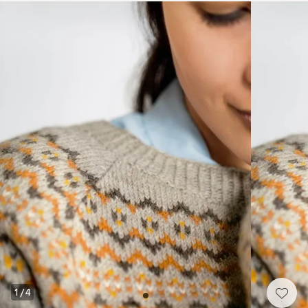
1
/
4