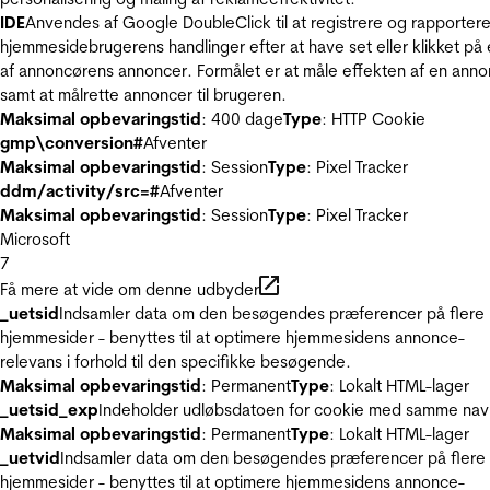
IDE
Anvendes af Google DoubleClick til at registrere og rapporter
hjemmesidebrugerens handlinger efter at have set eller klikket på
af annoncørens annoncer. Formålet er at måle effekten af en ann
samt at målrette annoncer til brugeren.
Maksimal opbevaringstid
: 400 dage
Type
: HTTP Cookie
gmp\conversion#
Afventer
Maksimal opbevaringstid
: Session
Type
: Pixel Tracker
ddm/activity/src=#
Afventer
Maksimal opbevaringstid
: Session
Type
: Pixel Tracker
Microsoft
7
Få mere at vide om denne udbyder
_uetsid
Indsamler data om den besøgendes præferencer på flere
hjemmesider - benyttes til at optimere hjemmesidens annonce-
relevans i forhold til den specifikke besøgende.
Maksimal opbevaringstid
: Permanent
Type
: Lokalt HTML-lager
_uetsid_exp
Indeholder udløbsdatoen for cookie med samme nav
Maksimal opbevaringstid
: Permanent
Type
: Lokalt HTML-lager
_uetvid
Indsamler data om den besøgendes præferencer på flere
hjemmesider - benyttes til at optimere hjemmesidens annonce-