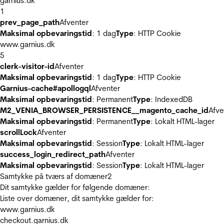
garnius.dk
1
prev_page_path
Afventer
Maksimal opbevaringstid
: 1 dag
Type
: HTTP Cookie
www.garnius.dk
5
clerk-visitor-id
Afventer
Maksimal opbevaringstid
: 1 dag
Type
: HTTP Cookie
Garnius-cache#apollogql
Afventer
Maksimal opbevaringstid
: Permanent
Type
: IndexedDB
M2_VENIA_BROWSER_PERSISTENCE__magento_cache_id
Afve
Maksimal opbevaringstid
: Permanent
Type
: Lokalt HTML-lager
scrollLock
Afventer
Maksimal opbevaringstid
: Session
Type
: Lokalt HTML-lager
success_login_redirect_path
Afventer
Maksimal opbevaringstid
: Session
Type
: Lokalt HTML-lager
Samtykke på tværs af domæner
2
Dit samtykke gælder for følgende domæner:
Liste over domæner, dit samtykke gælder for:
www.garnius.dk
checkout.garnius.dk