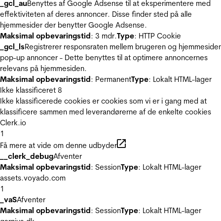
_gcl_au
Benyttes af Google Adsense til at eksperimentere med
effektiviteten af deres annoncer. Disse finder sted på alle
hjemmesider der benytter Google Adsense.
Maksimal opbevaringstid
: 3 mdr.
Type
: HTTP Cookie
_gcl_ls
Registrerer responsraten mellem brugeren og hjemmeside
pop-up annoncer - Dette benyttes til at optimere annoncernes
relevans på hjemmesiden.
Maksimal opbevaringstid
: Permanent
Type
: Lokalt HTML-lager
Ikke klassificeret
8
Ikke klassificerede cookies er cookies som vi er i gang med at
klassificere sammen med leverandørerne af de enkelte cookies
Clerk.io
1
Få mere at vide om denne udbyder
__clerk_debug
Afventer
Maksimal opbevaringstid
: Session
Type
: Lokalt HTML-lager
assets.voyado.com
1
_vaS
Afventer
Maksimal opbevaringstid
: Session
Type
: Lokalt HTML-lager