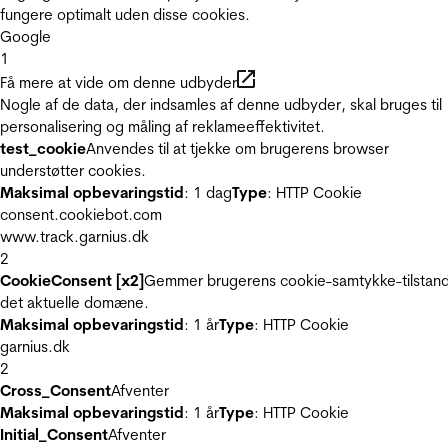
fungere optimalt uden disse cookies.
Google
1
Få mere at vide om denne udbyder
Nogle af de data, der indsamles af denne udbyder, skal bruges til
personalisering og måling af reklameeffektivitet.
test_cookie
Anvendes til at tjekke om brugerens browser
understøtter cookies.
Maksimal opbevaringstid
: 1 dag
Type
: HTTP Cookie
consent.cookiebot.com
www.track.garnius.dk
2
CookieConsent [x2]
Gemmer brugerens cookie-samtykke-tilstand
det aktuelle domæne.
Maksimal opbevaringstid
: 1 år
Type
: HTTP Cookie
garnius.dk
2
Cross_Consent
Afventer
Maksimal opbevaringstid
: 1 år
Type
: HTTP Cookie
Initial_Consent
Afventer