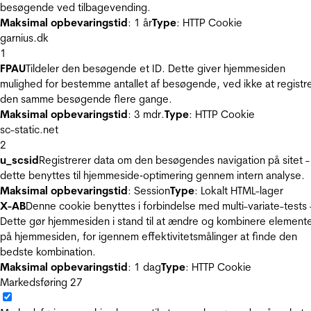
besøgende ved tilbagevending.
Maksimal opbevaringstid
: 1 år
Type
: HTTP Cookie
garnius.dk
1
FPAU
Tildeler den besøgende et ID. Dette giver hjemmesiden
mulighed for bestemme antallet af besøgende, ved ikke at registr
den samme besøgende flere gange.
Maksimal opbevaringstid
: 3 mdr.
Type
: HTTP Cookie
sc-static.net
2
u_scsid
Registrerer data om den besøgendes navigation på sitet -
dette benyttes til hjemmeside‐optimering gennem intern analyse.
Maksimal opbevaringstid
: Session
Type
: Lokalt HTML-lager
X-AB
Denne cookie benyttes i forbindelse med multi-variate-tests 
Dette gør hjemmesiden i stand til at ændre og kombinere element
på hjemmesiden, for igennem effektivitetsmålinger at finde den
bedste kombination.
Maksimal opbevaringstid
: 1 dag
Type
: HTTP Cookie
Markedsføring
27