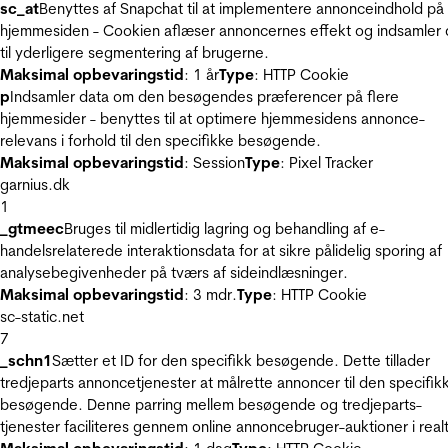
sc_at
Benyttes af Snapchat til at implementere annonceindhold på
hjemmesiden - Cookien aflæser annoncernes effekt og indsamler 
til yderligere segmentering af brugerne.
Maksimal opbevaringstid
: 1 år
Type
: HTTP Cookie
p
Indsamler data om den besøgendes præferencer på flere
hjemmesider - benyttes til at optimere hjemmesidens annonce-
relevans i forhold til den specifikke besøgende.
Maksimal opbevaringstid
: Session
Type
: Pixel Tracker
garnius.dk
1
_gtmeec
Bruges til midlertidig lagring og behandling af e-
handelsrelaterede interaktionsdata for at sikre pålidelig sporing af
analysebegivenheder på tværs af sideindlæsninger.
Maksimal opbevaringstid
: 3 mdr.
Type
: HTTP Cookie
sc-static.net
7
_schn1
Sætter et ID for den specifikk besøgende. Dette tillader
tredjeparts annoncetjenester at målrette annoncer til den specifik
besøgende. Denne parring mellem besøgende og tredjeparts-
tjenester faciliteres gennem online annoncebruger-auktioner i realt