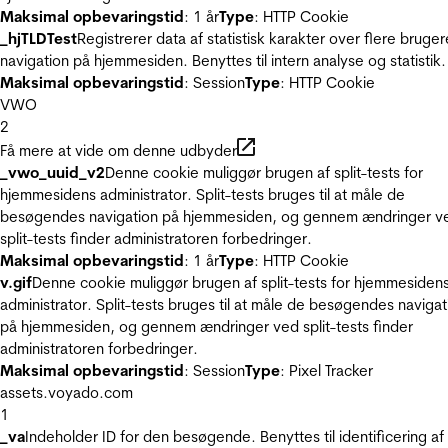
Maksimal opbevaringstid
: 1 år
Type
: HTTP Cookie
_hjTLDTest
Registrerer data af statistisk karakter over flere bruger
navigation på hjemmesiden. Benyttes til intern analyse og statistik.
Maksimal opbevaringstid
: Session
Type
: HTTP Cookie
VWO
2
Få mere at vide om denne udbyder
_vwo_uuid_v2
Denne cookie muliggør brugen af split-tests for
hjemmesidens administrator. Split-tests bruges til at måle de
besøgendes navigation på hjemmesiden, og gennem ændringer v
split-tests finder administratoren forbedringer.
Maksimal opbevaringstid
: 1 år
Type
: HTTP Cookie
v.gif
Denne cookie muliggør brugen af split-tests for hjemmesiden
administrator. Split-tests bruges til at måle de besøgendes navigat
på hjemmesiden, og gennem ændringer ved split-tests finder
administratoren forbedringer.
Maksimal opbevaringstid
: Session
Type
: Pixel Tracker
assets.voyado.com
1
_va
Indeholder ID for den besøgende. Benyttes til identificering af