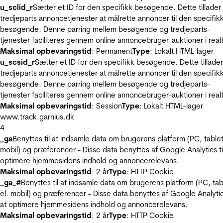
u_sclid_r
Sætter et ID for den specifikk besøgende. Dette tillader
tredjeparts annoncetjenester at målrette annoncer til den specifik
besøgende. Denne parring mellem besøgende og tredjeparts-
tjenester faciliteres gennem online annoncebruger-auktioner i realt
Maksimal opbevaringstid
: Permanent
Type
: Lokalt HTML-lager
u_scsid_r
Sætter et ID for den specifikk besøgende. Dette tillader
tredjeparts annoncetjenester at målrette annoncer til den specifik
besøgende. Denne parring mellem besøgende og tredjeparts-
tjenester faciliteres gennem online annoncebruger-auktioner i realt
Maksimal opbevaringstid
: Session
Type
: Lokalt HTML-lager
www.track.garnius.dk
4
_ga
Benyttes til at indsamle data om brugerens platform (PC, tablet
mobil) og præferencer - Disse data benyttes af Google Analytics til
optimere hjemmesidens indhold og annoncerelevans.
Maksimal opbevaringstid
: 2 år
Type
: HTTP Cookie
_ga_#
Benyttes til at indsamle data om brugerens platform (PC, tab
el. mobil) og præferencer - Disse data benyttes af Google Analytics
at optimere hjemmesidens indhold og annoncerelevans.
Maksimal opbevaringstid
: 2 år
Type
: HTTP Cookie