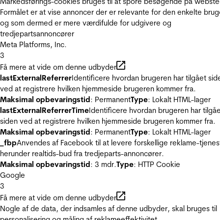
Markedsførings-cookies bruges til at spore besøgende på webste
Formålet er at vise annoncer der er relevante for den enkelte brug
og som dermed er mere værdifulde for udgivere og
tredjepartsannoncører
Meta Platforms, Inc.
3
Få mere at vide om denne udbyder
lastExternalReferrer
Identificere hvordan brugeren har tilgået sid
ved at registrere hvilken hjemmeside brugeren kommer fra.
Maksimal opbevaringstid
: Permanent
Type
: Lokalt HTML-lager
lastExternalReferrerTime
Identificere hvordan brugeren har tilgå
siden ved at registrere hvilken hjemmeside brugeren kommer fra.
Maksimal opbevaringstid
: Permanent
Type
: Lokalt HTML-lager
_fbp
Anvendes af Facebook til at levere forskellige reklame-tjenes
herunder realtids-bud fra tredjeparts-annoncører.
Maksimal opbevaringstid
: 3 mdr.
Type
: HTTP Cookie
Google
3
Få mere at vide om denne udbyder
Nogle af de data, der indsamles af denne udbyder, skal bruges til
personalisering og måling af reklameeffektivitet.