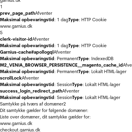
garnius.dk
1
prev_page_path
Afventer
Maksimal opbevaringstid
: 1 dag
Type
: HTTP Cookie
www.garnius.dk
5
clerk-visitor-id
Afventer
Maksimal opbevaringstid
: 1 dag
Type
: HTTP Cookie
Garnius-cache#apollogql
Afventer
Maksimal opbevaringstid
: Permanent
Type
: IndexedDB
M2_VENIA_BROWSER_PERSISTENCE__magento_cache_id
Afve
Maksimal opbevaringstid
: Permanent
Type
: Lokalt HTML-lager
scrollLock
Afventer
Maksimal opbevaringstid
: Session
Type
: Lokalt HTML-lager
success_login_redirect_path
Afventer
Maksimal opbevaringstid
: Session
Type
: Lokalt HTML-lager
Samtykke på tværs af domæner
2
Dit samtykke gælder for følgende domæner:
Liste over domæner, dit samtykke gælder for:
www.garnius.dk
checkout.garnius.dk