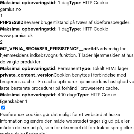
Maksimal opbevaringstid
: 1 dag
Type
: HTTP Cookie
garnius.no
1
PHPSESSID
Bevarer brugertilstand på tværs af sideforespørgsler.
Maksimal opbevaringstid
: 1 dag
Type
: HTTP Cookie
www.garnius.dk
2
M2_VENIA_BROWSER_PERSISTENCE__cartId
Nødvendig for
hjemmesidens indkøbsvogns-funktion. Tillader hjemmesiden at hus
de valgte produkter.
Maksimal opbevaringstid
: Permanent
Type
: Lokalt HTML-lager
private_content_version
Cookien benyttes i forbindelse med
brugerens cache - En cache optimerer hjemmesidens hastighed ve
laste bestemte procedurer på forhånd i browserens cache.
Maksimal opbevaringstid
: 400 dage
Type
: HTTP Cookie
Egenskaber
1
Præference-cookies gør det muligt for et websted at huske
information og ændre den måde webstedet tager sig ud på eller
måden det ser ud på, som for eksempel dit foretrukne sprog eller