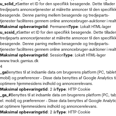
u_sclid_r
Sætter et ID for den specifikk besøgende. Dette tillader
tredjeparts annoncetjenester at målrette annoncer til den specifik
besøgende. Denne parring mellem besøgende og tredjeparts-
tjenester faciliteres gennem online annoncebruger-auktioner i realt
Maksimal opbevaringstid
: Permanent
Type
: Lokalt HTML-lager
u_scsid_r
Sætter et ID for den specifikk besøgende. Dette tillader
tredjeparts annoncetjenester at målrette annoncer til den specifik
besøgende. Denne parring mellem besøgende og tredjeparts-
tjenester faciliteres gennem online annoncebruger-auktioner i realt
Maksimal opbevaringstid
: Session
Type
: Lokalt HTML-lager
www.track.garnius.dk
4
_ga
Benyttes til at indsamle data om brugerens platform (PC, tablet
mobil) og præferencer - Disse data benyttes af Google Analytics til
optimere hjemmesidens indhold og annoncerelevans.
Maksimal opbevaringstid
: 2 år
Type
: HTTP Cookie
_ga_#
Benyttes til at indsamle data om brugerens platform (PC, tab
el. mobil) og præferencer - Disse data benyttes af Google Analytics
at optimere hjemmesidens indhold og annoncerelevans.
Maksimal opbevaringstid
: 2 år
Type
: HTTP Cookie