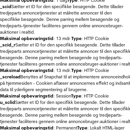
Maksimal opbevaringstid
: 1 dag
Type
: HTTP Cookie
_scid
Sætter et ID for den specifikke besøgende. Dette tillader
tredjeparts annoncetjenester at målrette annoncer til den
specifikke besøgende. Denne parring mellem besøgende og
tredjeparts-tjenester faciliteres gennem online annoncebruger-
auktioner i realtid.
Maksimal opbevaringstid
: 13 mdr.
Type
: HTTP Cookie
_scid_r
Sætter et ID for den specifikk besøgende. Dette tillader
tredjeparts annoncetjenester at målrette annoncer til den specifik
besøgende. Denne parring mellem besøgende og tredjeparts-
tjenester faciliteres gennem online annoncebruger-auktioner i realt
Maksimal opbevaringstid
: 13 mdr.
Type
: HTTP Cookie
_screload
Benyttes af Snapchat til at implementere annonceindho
på hjemmesiden - Cookien aflæser annoncernes effekt og indsaml
data til yderligere segmentering af brugerne.
Maksimal opbevaringstid
: Session
Type
: HTTP Cookie
u_sclid
Sætter et ID for den specifikk besøgende. Dette tillader
tredjeparts annoncetjenester at målrette annoncer til den specifik
besøgende. Denne parring mellem besøgende og tredjeparts-
tjenester faciliteres gennem online annoncebruger-auktioner i realt
Maksimal opbevaringstid
: Permanent
Type
: Lokalt HTML-lager