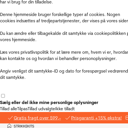
har vi brug for din tilladelse.
Denne hjemmeside bruger forskellige typer af cookies. Nogen
cookies indsættes af tredjepartstjenester, der vises på vores sider
Du kan ændre eller tilbagekalde dit samtykke via cookiepolitikken 
vores hjemmeside.
Læs vores privatlivspolitik for at lære mere om, hvem vi er, hvorda
kan kontakte os og hvordan vi behandler personoplysninger.
Angiv venligst dit samtykke-ID og dato for forespørgsel vedrøren
dit samtykke.
Sælg eller del ikke mine personlige oplysninger
Tillad alle
Tilpas
Tillad udvalgte
Ikke tilladt
Gratis fragt over 599,-
Prisgaranti +15% ekstra!
Hjem
STRIKKEKITS
>