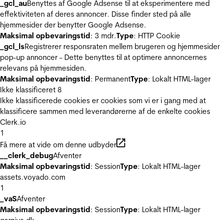
_gcl_au
Benyttes af Google Adsense til at eksperimentere med
effektiviteten af deres annoncer. Disse finder sted på alle
hjemmesider der benytter Google Adsense.
Maksimal opbevaringstid
: 3 mdr.
Type
: HTTP Cookie
_gcl_ls
Registrerer responsraten mellem brugeren og hjemmeside
pop-up annoncer - Dette benyttes til at optimere annoncernes
relevans på hjemmesiden.
Maksimal opbevaringstid
: Permanent
Type
: Lokalt HTML-lager
Ikke klassificeret
8
Ikke klassificerede cookies er cookies som vi er i gang med at
klassificere sammen med leverandørerne af de enkelte cookies
Clerk.io
1
Få mere at vide om denne udbyder
__clerk_debug
Afventer
Maksimal opbevaringstid
: Session
Type
: Lokalt HTML-lager
assets.voyado.com
1
_vaS
Afventer
Maksimal opbevaringstid
: Session
Type
: Lokalt HTML-lager