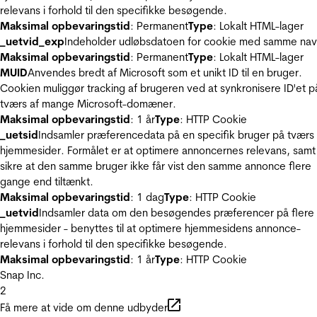
relevans i forhold til den specifikke besøgende.
Maksimal opbevaringstid
: Permanent
Type
: Lokalt HTML-lager
_uetvid_exp
Indeholder udløbsdatoen for cookie med samme nav
Maksimal opbevaringstid
: Permanent
Type
: Lokalt HTML-lager
MUID
Anvendes bredt af Microsoft som et unikt ID til en bruger.
Cookien muliggør tracking af brugeren ved at synkronisere ID'et p
tværs af mange Microsoft-domæner.
Maksimal opbevaringstid
: 1 år
Type
: HTTP Cookie
_uetsid
Indsamler præferencedata på en specifik bruger på tværs 
hjemmesider. Formålet er at optimere annoncernes relevans, samt
sikre at den samme bruger ikke får vist den samme annonce flere
gange end tiltænkt.
Maksimal opbevaringstid
: 1 dag
Type
: HTTP Cookie
_uetvid
Indsamler data om den besøgendes præferencer på flere
hjemmesider - benyttes til at optimere hjemmesidens annonce-
relevans i forhold til den specifikke besøgende.
Maksimal opbevaringstid
: 1 år
Type
: HTTP Cookie
Snap Inc.
2
Få mere at vide om denne udbyder