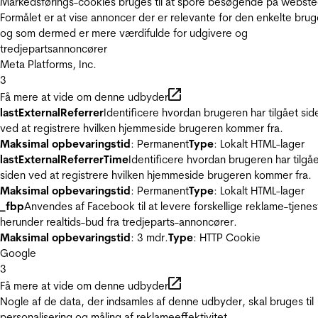
Markedsførings-cookies bruges til at spore besøgende på webste
Formålet er at vise annoncer der er relevante for den enkelte brug
og som dermed er mere værdifulde for udgivere og
tredjepartsannoncører
Meta Platforms, Inc.
3
Få mere at vide om denne udbyder
lastExternalReferrer
Identificere hvordan brugeren har tilgået sid
ved at registrere hvilken hjemmeside brugeren kommer fra.
Maksimal opbevaringstid
: Permanent
Type
: Lokalt HTML-lager
lastExternalReferrerTime
Identificere hvordan brugeren har tilgå
siden ved at registrere hvilken hjemmeside brugeren kommer fra.
Maksimal opbevaringstid
: Permanent
Type
: Lokalt HTML-lager
_fbp
Anvendes af Facebook til at levere forskellige reklame-tjenes
herunder realtids-bud fra tredjeparts-annoncører.
Maksimal opbevaringstid
: 3 mdr.
Type
: HTTP Cookie
Google
3
Få mere at vide om denne udbyder
Nogle af de data, der indsamles af denne udbyder, skal bruges til
personalisering og måling af reklameeffektivitet.