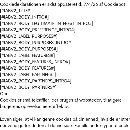
Cookiedeklarationen er sidst opdateret d. 7/4/26 af
Cookiebot
[#IABV2_TITLE#]
[#IABV2_BODY_INTRO#]
[#IABV2_BODY_LEGITIMATE_INTEREST_INTRO#]
[#IABV2_BODY_PREFERENCE_INTRO#]
[#IABV2_LABEL_PURPOSES#]
[#IABV2_BODY_PURPOSES_INTRO#]
[#IABV2_BODY_PURPOSES#]
[#IABV2_LABEL_FEATURES#]
[#IABV2_BODY_FEATURES_INTRO#]
[#IABV2_BODY_FEATURES#]
[#IABV2_LABEL_PARTNERS#]
[#IABV2_BODY_PARTNERS_INTRO#]
[#IABV2_BODY_PARTNERS#]
Om
Cookies er små tekstfiler, der bruges af websteder, til at gøre
brugerens oplevelse mere effektiv.
Loven siger, at vi kan genne cookies på din enhed, hvis de er stre
nødvendige for driften af denne side. For alle andre typer af cooki