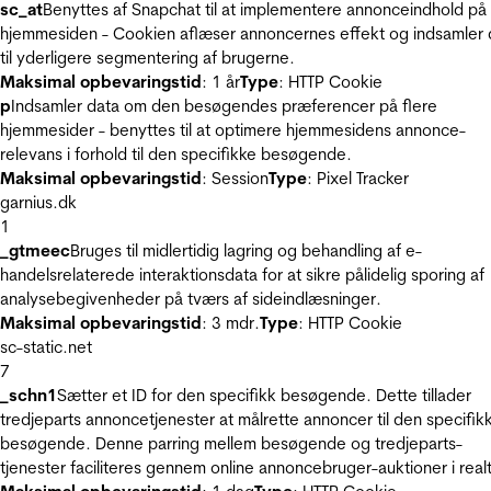
sc_at
Benyttes af Snapchat til at implementere annonceindhold på
hjemmesiden - Cookien aflæser annoncernes effekt og indsamler 
til yderligere segmentering af brugerne.
Maksimal opbevaringstid
: 1 år
Type
: HTTP Cookie
p
Indsamler data om den besøgendes præferencer på flere
hjemmesider - benyttes til at optimere hjemmesidens annonce-
relevans i forhold til den specifikke besøgende.
Maksimal opbevaringstid
: Session
Type
: Pixel Tracker
garnius.dk
1
_gtmeec
Bruges til midlertidig lagring og behandling af e-
handelsrelaterede interaktionsdata for at sikre pålidelig sporing af
analysebegivenheder på tværs af sideindlæsninger.
Maksimal opbevaringstid
: 3 mdr.
Type
: HTTP Cookie
sc-static.net
7
_schn1
Sætter et ID for den specifikk besøgende. Dette tillader
tredjeparts annoncetjenester at målrette annoncer til den specifik
besøgende. Denne parring mellem besøgende og tredjeparts-
tjenester faciliteres gennem online annoncebruger-auktioner i realt