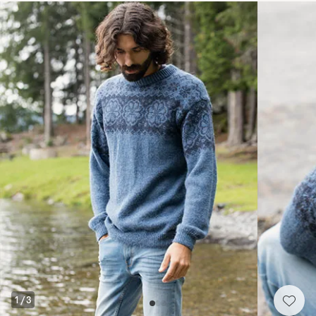
1
/
3