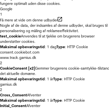
fungere optimalt uden disse cookies.
Google
1
Få mere at vide om denne udbyder
Nogle af de data, der indsamles af denne udbyder, skal bruges til
personalisering og måling af reklameeffektivitet.
test_cookie
Anvendes til at tjekke om brugerens browser
understøtter cookies.
Maksimal opbevaringstid
: 1 dag
Type
: HTTP Cookie
consent.cookiebot.com
www.track.garnius.dk
2
CookieConsent [x2]
Gemmer brugerens cookie-samtykke-tilstand
det aktuelle domæne.
Maksimal opbevaringstid
: 1 år
Type
: HTTP Cookie
garnius.dk
2
Cross_Consent
Afventer
Maksimal opbevaringstid
: 1 år
Type
: HTTP Cookie
Initial_Consent
Afventer