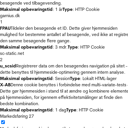
besøgende ved tilbagevending.
Maksimal opbevaringstid
: 1 år
Type
: HTTP Cookie
garnius.dk
1
FPAU
Tildeler den besøgende et ID. Dette giver hjemmesiden
mulighed for bestemme antallet af besøgende, ved ikke at registr
den samme besøgende flere gange.
Maksimal opbevaringstid
: 3 mdr.
Type
: HTTP Cookie
sc-static.net
2
u_scsid
Registrerer data om den besøgendes navigation på sitet -
dette benyttes til hjemmeside‐optimering gennem intern analyse.
Maksimal opbevaringstid
: Session
Type
: Lokalt HTML-lager
X-AB
Denne cookie benyttes i forbindelse med multi-variate-tests 
Dette gør hjemmesiden i stand til at ændre og kombinere element
på hjemmesiden, for igennem effektivitetsmålinger at finde den
bedste kombination.
Maksimal opbevaringstid
: 1 dag
Type
: HTTP Cookie
Markedsføring
27