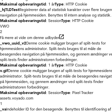
Maksimal opbevaringstid
: 1 år
Type
: HTTP Cookie
_hjTLDTest
Registrerer data af statistisk karakter over flere bruger
navigation på hjemmesiden. Benyttes til intern analyse og statistik.
Maksimal opbevaringstid
: Session
Type
: HTTP Cookie
VWO
2
Få mere at vide om denne udbyder
_vwo_uuid_v2
Denne cookie muliggør brugen af split-tests for
hjemmesidens administrator. Split-tests bruges til at måle de
besøgendes navigation på hjemmesiden, og gennem ændringer v
split-tests finder administratoren forbedringer.
Maksimal opbevaringstid
: 1 år
Type
: HTTP Cookie
v.gif
Denne cookie muliggør brugen af split-tests for hjemmesiden
administrator. Split-tests bruges til at måle de besøgendes navigat
på hjemmesiden, og gennem ændringer ved split-tests finder
administratoren forbedringer.
Maksimal opbevaringstid
: Session
Type
: Pixel Tracker
assets.voyado.com
1
_va
Indeholder ID for den besøgende. Benyttes til identificering af