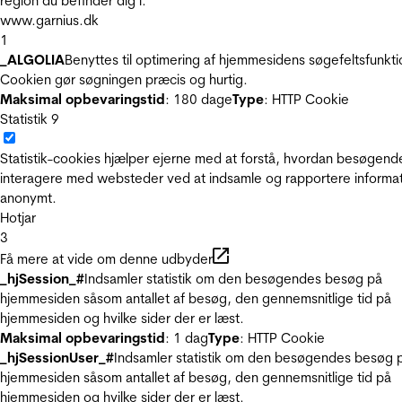
region du befinder dig i.
www.garnius.dk
1
_ALGOLIA
Benyttes til optimering af hjemmesidens søgefeltsfunkti
Cookien gør søgningen præcis og hurtig.
Maksimal opbevaringstid
: 180 dage
Type
: HTTP Cookie
Statistik
9
Statistik-cookies hjælper ejerne med at forstå, hvordan besøgend
interagere med websteder ved at indsamle og rapportere informa
anonymt.
Hotjar
3
Få mere at vide om denne udbyder
_hjSession_#
Indsamler statistik om den besøgendes besøg på
hjemmesiden såsom antallet af besøg, den gennemsnitlige tid på
hjemmesiden og hvilke sider der er læst.
Maksimal opbevaringstid
: 1 dag
Type
: HTTP Cookie
_hjSessionUser_#
Indsamler statistik om den besøgendes besøg 
hjemmesiden såsom antallet af besøg, den gennemsnitlige tid på
hjemmesiden og hvilke sider der er læst.