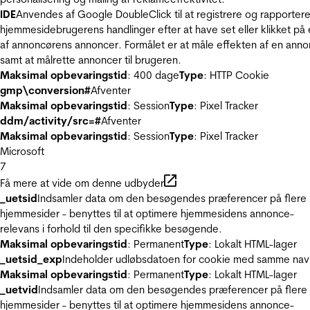
IDE
Anvendes af Google DoubleClick til at registrere og rapporter
hjemmesidebrugerens handlinger efter at have set eller klikket på
af annoncørens annoncer. Formålet er at måle effekten af en ann
samt at målrette annoncer til brugeren.
Maksimal opbevaringstid
: 400 dage
Type
: HTTP Cookie
gmp\conversion#
Afventer
Maksimal opbevaringstid
: Session
Type
: Pixel Tracker
ddm/activity/src=#
Afventer
Maksimal opbevaringstid
: Session
Type
: Pixel Tracker
Microsoft
7
Få mere at vide om denne udbyder
_uetsid
Indsamler data om den besøgendes præferencer på flere
hjemmesider - benyttes til at optimere hjemmesidens annonce-
relevans i forhold til den specifikke besøgende.
Maksimal opbevaringstid
: Permanent
Type
: Lokalt HTML-lager
_uetsid_exp
Indeholder udløbsdatoen for cookie med samme nav
Maksimal opbevaringstid
: Permanent
Type
: Lokalt HTML-lager
_uetvid
Indsamler data om den besøgendes præferencer på flere
hjemmesider - benyttes til at optimere hjemmesidens annonce-