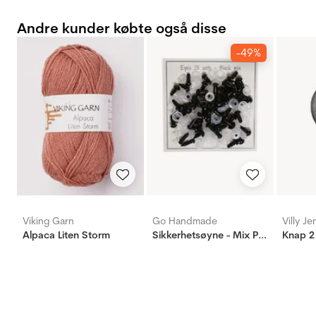
Andre kunder købte også disse
-49%
Viking Garn
Go Handmade
Villy J
Alpaca Liten Storm
Sikkerhetsøyne - Mix Pakke - 25 Par