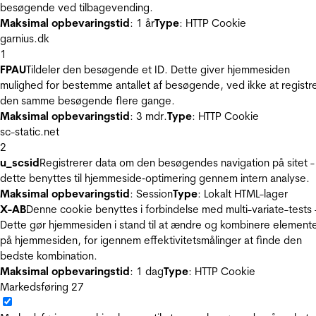
besøgende ved tilbagevending.
Maksimal opbevaringstid
: 1 år
Type
: HTTP Cookie
garnius.dk
1
FPAU
Tildeler den besøgende et ID. Dette giver hjemmesiden
mulighed for bestemme antallet af besøgende, ved ikke at registr
den samme besøgende flere gange.
Maksimal opbevaringstid
: 3 mdr.
Type
: HTTP Cookie
sc-static.net
2
u_scsid
Registrerer data om den besøgendes navigation på sitet -
dette benyttes til hjemmeside‐optimering gennem intern analyse.
Maksimal opbevaringstid
: Session
Type
: Lokalt HTML-lager
X-AB
Denne cookie benyttes i forbindelse med multi-variate-tests 
Dette gør hjemmesiden i stand til at ændre og kombinere element
på hjemmesiden, for igennem effektivitetsmålinger at finde den
bedste kombination.
Maksimal opbevaringstid
: 1 dag
Type
: HTTP Cookie
Markedsføring
27