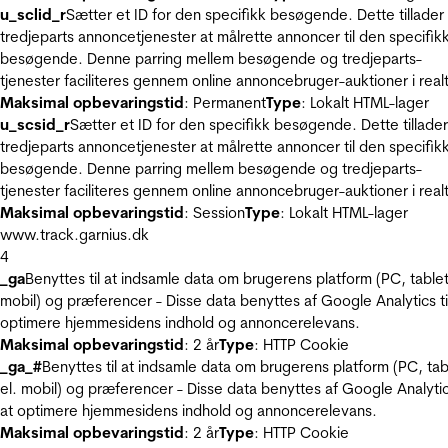
u_sclid_r
Sætter et ID for den specifikk besøgende. Dette tillader
tredjeparts annoncetjenester at målrette annoncer til den specifik
besøgende. Denne parring mellem besøgende og tredjeparts-
tjenester faciliteres gennem online annoncebruger-auktioner i realt
Maksimal opbevaringstid
: Permanent
Type
: Lokalt HTML-lager
u_scsid_r
Sætter et ID for den specifikk besøgende. Dette tillader
tredjeparts annoncetjenester at målrette annoncer til den specifik
besøgende. Denne parring mellem besøgende og tredjeparts-
tjenester faciliteres gennem online annoncebruger-auktioner i realt
Maksimal opbevaringstid
: Session
Type
: Lokalt HTML-lager
www.track.garnius.dk
4
_ga
Benyttes til at indsamle data om brugerens platform (PC, tablet
mobil) og præferencer - Disse data benyttes af Google Analytics til
optimere hjemmesidens indhold og annoncerelevans.
Maksimal opbevaringstid
: 2 år
Type
: HTTP Cookie
_ga_#
Benyttes til at indsamle data om brugerens platform (PC, tab
el. mobil) og præferencer - Disse data benyttes af Google Analytics
at optimere hjemmesidens indhold og annoncerelevans.
Maksimal opbevaringstid
: 2 år
Type
: HTTP Cookie