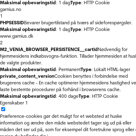
Maksimal opbevaringstid
: 1 dag
Type
: HTTP Cookie
garnius.no
1
PHPSESSID
Bevarer brugertilstand på tværs af sideforespørgsler.
Maksimal opbevaringstid
: 1 dag
Type
: HTTP Cookie
www.garnius.dk
2
M2_VENIA_BROWSER_PERSISTENCE__cartId
Nødvendig for
hjemmesidens indkøbsvogns-funktion. Tillader hjemmesiden at hus
de valgte produkter.
Maksimal opbevaringstid
: Permanent
Type
: Lokalt HTML-lager
private_content_version
Cookien benyttes i forbindelse med
brugerens cache - En cache optimerer hjemmesidens hastighed ve
laste bestemte procedurer på forhånd i browserens cache.
Maksimal opbevaringstid
: 400 dage
Type
: HTTP Cookie
Egenskaber
1
Præference-cookies gør det muligt for et websted at huske
information og ændre den måde webstedet tager sig ud på eller
måden det ser ud på, som for eksempel dit foretrukne sprog eller