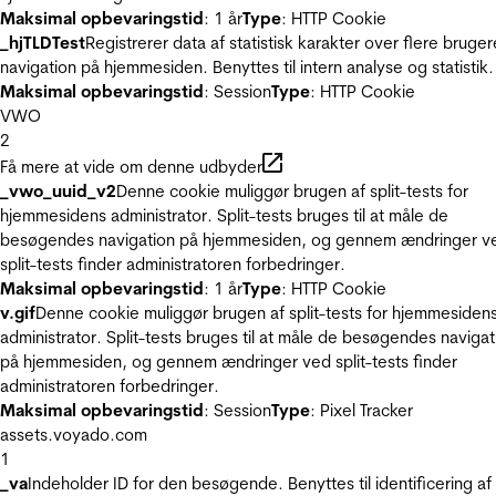
Maksimal opbevaringstid
: 1 år
Type
: HTTP Cookie
_hjTLDTest
Registrerer data af statistisk karakter over flere bruger
navigation på hjemmesiden. Benyttes til intern analyse og statistik.
Maksimal opbevaringstid
: Session
Type
: HTTP Cookie
VWO
2
Få mere at vide om denne udbyder
_vwo_uuid_v2
Denne cookie muliggør brugen af split-tests for
hjemmesidens administrator. Split-tests bruges til at måle de
besøgendes navigation på hjemmesiden, og gennem ændringer v
split-tests finder administratoren forbedringer.
Maksimal opbevaringstid
: 1 år
Type
: HTTP Cookie
v.gif
Denne cookie muliggør brugen af split-tests for hjemmesiden
administrator. Split-tests bruges til at måle de besøgendes navigat
på hjemmesiden, og gennem ændringer ved split-tests finder
administratoren forbedringer.
Maksimal opbevaringstid
: Session
Type
: Pixel Tracker
assets.voyado.com
1
_va
Indeholder ID for den besøgende. Benyttes til identificering af