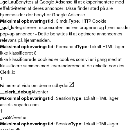
_gcl_au
Benyttes af Google Adsense til at eksperimentere med
effektiviteten af deres annoncer. Disse finder sted på alle
hjemmesider der benytter Google Adsense.
Maksimal opbevaringstid
: 3 mdr.
Type
: HTTP Cookie
_gcl_ls
Registrerer responsraten mellem brugeren og hjemmeside
pop-up annoncer - Dette benyttes til at optimere annoncernes
relevans på hjemmesiden.
Maksimal opbevaringstid
: Permanent
Type
: Lokalt HTML-lager
Ikke klassificeret
8
Ikke klassificerede cookies er cookies som vi er i gang med at
klassificere sammen med leverandørerne af de enkelte cookies
Clerk.io
1
Få mere at vide om denne udbyder
__clerk_debug
Afventer
Maksimal opbevaringstid
: Session
Type
: Lokalt HTML-lager
assets.voyado.com
1
_vaS
Afventer
Maksimal opbevaringstid
: Session
Type
: Lokalt HTML-lager