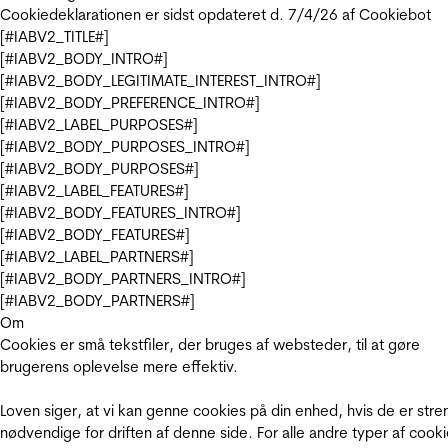
Cookiedeklarationen er sidst opdateret d. 7/4/26 af
Cookiebot
[#IABV2_TITLE#]
[#IABV2_BODY_INTRO#]
[#IABV2_BODY_LEGITIMATE_INTEREST_INTRO#]
[#IABV2_BODY_PREFERENCE_INTRO#]
[#IABV2_LABEL_PURPOSES#]
[#IABV2_BODY_PURPOSES_INTRO#]
[#IABV2_BODY_PURPOSES#]
[#IABV2_LABEL_FEATURES#]
[#IABV2_BODY_FEATURES_INTRO#]
[#IABV2_BODY_FEATURES#]
[#IABV2_LABEL_PARTNERS#]
[#IABV2_BODY_PARTNERS_INTRO#]
[#IABV2_BODY_PARTNERS#]
Om
Cookies er små tekstfiler, der bruges af websteder, til at gøre
brugerens oplevelse mere effektiv.
Loven siger, at vi kan genne cookies på din enhed, hvis de er stre
nødvendige for driften af denne side. For alle andre typer af cooki