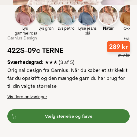
Lys
Lys grøn
Lys petrol
Lyse jeans
Natur
Okker
gammelrosa
blå
Garnius Design
Fra
289
kr
422S-09c TERNE
399
kr
Sværhedsgrad:
★★★ (3 af 5)
Original design fra Garnius. Når du køber et strikkekit
får du opskrift og den mængde garn du har brug for
til din valgte størrelse
Vis flere oplysninger
Vælg størrelse og farve