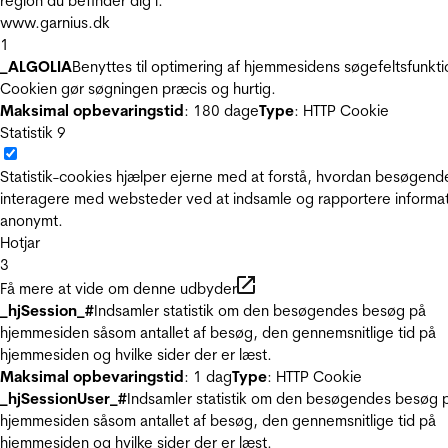
region du befinder dig i.
www.garnius.dk
1
_ALGOLIA
Benyttes til optimering af hjemmesidens søgefeltsfunkti
Cookien gør søgningen præcis og hurtig.
Maksimal opbevaringstid
: 180 dage
Type
: HTTP Cookie
Statistik
9
Statistik-cookies hjælper ejerne med at forstå, hvordan besøgend
interagere med websteder ved at indsamle og rapportere informa
anonymt.
Hotjar
3
Få mere at vide om denne udbyder
_hjSession_#
Indsamler statistik om den besøgendes besøg på
hjemmesiden såsom antallet af besøg, den gennemsnitlige tid på
hjemmesiden og hvilke sider der er læst.
Maksimal opbevaringstid
: 1 dag
Type
: HTTP Cookie
_hjSessionUser_#
Indsamler statistik om den besøgendes besøg 
hjemmesiden såsom antallet af besøg, den gennemsnitlige tid på
hjemmesiden og hvilke sider der er læst.