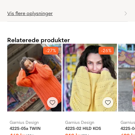
Vis flere oplysninger
Relaterede produkter
-27%
-26%
Garnius Design
Garnius Design
Garniu
422S-05a TWIN
422S-02 HILD KOS
422S-0