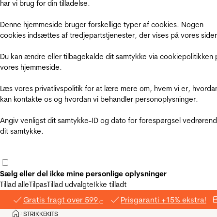
har vi brug for din tilladelse.
Denne hjemmeside bruger forskellige typer af cookies. Nogen
cookies indsættes af tredjepartstjenester, der vises på vores sider
Du kan ændre eller tilbagekalde dit samtykke via cookiepolitikken 
vores hjemmeside.
Læs vores privatlivspolitik for at lære mere om, hvem vi er, hvorda
kan kontakte os og hvordan vi behandler personoplysninger.
Angiv venligst dit samtykke-ID og dato for forespørgsel vedrøren
dit samtykke.
Sælg eller del ikke mine personlige oplysninger
Tillad alle
Tilpas
Tillad udvalgte
Ikke tilladt
Gratis fragt over 599,-
Prisgaranti +15% ekstra!
Hjem
STRIKKEKITS
>