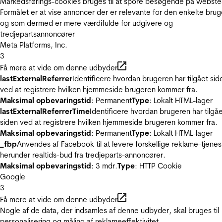
Markedsførings-cookies bruges til at spore besøgende på webste
Formålet er at vise annoncer der er relevante for den enkelte brug
og som dermed er mere værdifulde for udgivere og
tredjepartsannoncører
Meta Platforms, Inc.
3
Få mere at vide om denne udbyder
lastExternalReferrer
Identificere hvordan brugeren har tilgået sid
ved at registrere hvilken hjemmeside brugeren kommer fra.
Maksimal opbevaringstid
: Permanent
Type
: Lokalt HTML-lager
lastExternalReferrerTime
Identificere hvordan brugeren har tilgå
siden ved at registrere hvilken hjemmeside brugeren kommer fra.
Maksimal opbevaringstid
: Permanent
Type
: Lokalt HTML-lager
_fbp
Anvendes af Facebook til at levere forskellige reklame-tjenes
herunder realtids-bud fra tredjeparts-annoncører.
Maksimal opbevaringstid
: 3 mdr.
Type
: HTTP Cookie
Google
3
Få mere at vide om denne udbyder
Nogle af de data, der indsamles af denne udbyder, skal bruges til
personalisering og måling af reklameeffektivitet.