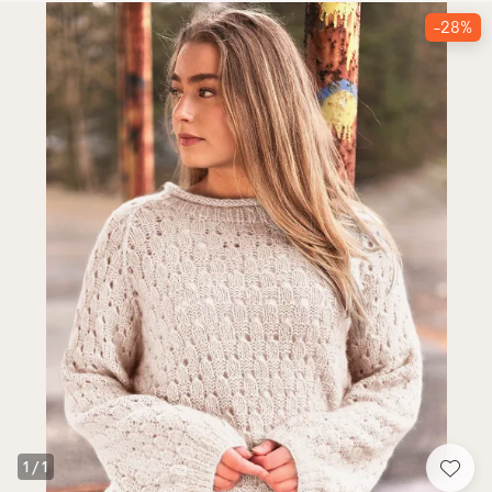
-28%
1
/
1