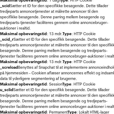
Maksimal opbevaringstid
: 1 dag
Type
: HTTP Cookie
_scid
Sætter et ID for den specifikke besøgende. Dette tillader
tredjeparts annoncetjenester at målrette annoncer til den
specifikke besøgende. Denne parring mellem besøgende og
tredjeparts-tjenester faciliteres gennem online annoncebruger-
auktioner i realtid.
Maksimal opbevaringstid
: 13 mdr.
Type
: HTTP Cookie
_scid_r
Sætter et ID for den specifikk besøgende. Dette tillader
tredjeparts annoncetjenester at målrette annoncer til den specifik
besøgende. Denne parring mellem besøgende og tredjeparts-
tjenester faciliteres gennem online annoncebruger-auktioner i realt
Maksimal opbevaringstid
: 13 mdr.
Type
: HTTP Cookie
_screload
Benyttes af Snapchat til at implementere annonceindho
på hjemmesiden - Cookien aflæser annoncernes effekt og indsaml
data til yderligere segmentering af brugerne.
Maksimal opbevaringstid
: Session
Type
: HTTP Cookie
u_sclid
Sætter et ID for den specifikk besøgende. Dette tillader
tredjeparts annoncetjenester at målrette annoncer til den specifik
besøgende. Denne parring mellem besøgende og tredjeparts-
tjenester faciliteres gennem online annoncebruger-auktioner i realt
Maksimal opbevaringstid
: Permanent
Type
: Lokalt HTML-lager