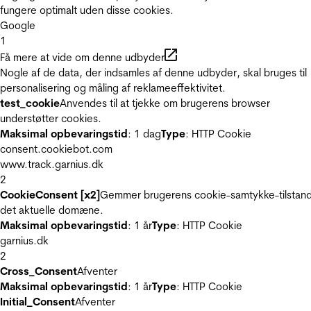
fungere optimalt uden disse cookies.
Google
1
Få mere at vide om denne udbyder
Nogle af de data, der indsamles af denne udbyder, skal bruges til
personalisering og måling af reklameeffektivitet.
test_cookie
Anvendes til at tjekke om brugerens browser
understøtter cookies.
Maksimal opbevaringstid
: 1 dag
Type
: HTTP Cookie
consent.cookiebot.com
www.track.garnius.dk
2
CookieConsent [x2]
Gemmer brugerens cookie-samtykke-tilstand
det aktuelle domæne.
Maksimal opbevaringstid
: 1 år
Type
: HTTP Cookie
garnius.dk
2
Cross_Consent
Afventer
Maksimal opbevaringstid
: 1 år
Type
: HTTP Cookie
Initial_Consent
Afventer