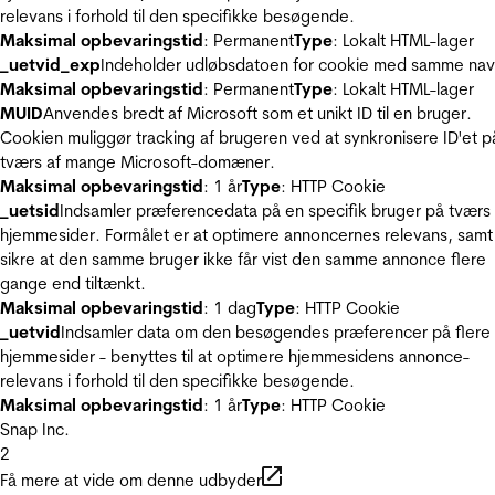
relevans i forhold til den specifikke besøgende.
Maksimal opbevaringstid
: Permanent
Type
: Lokalt HTML-lager
_uetvid_exp
Indeholder udløbsdatoen for cookie med samme nav
Maksimal opbevaringstid
: Permanent
Type
: Lokalt HTML-lager
MUID
Anvendes bredt af Microsoft som et unikt ID til en bruger.
Cookien muliggør tracking af brugeren ved at synkronisere ID'et p
tværs af mange Microsoft-domæner.
Maksimal opbevaringstid
: 1 år
Type
: HTTP Cookie
_uetsid
Indsamler præferencedata på en specifik bruger på tværs 
hjemmesider. Formålet er at optimere annoncernes relevans, samt
sikre at den samme bruger ikke får vist den samme annonce flere
gange end tiltænkt.
Maksimal opbevaringstid
: 1 dag
Type
: HTTP Cookie
_uetvid
Indsamler data om den besøgendes præferencer på flere
hjemmesider - benyttes til at optimere hjemmesidens annonce-
relevans i forhold til den specifikke besøgende.
Maksimal opbevaringstid
: 1 år
Type
: HTTP Cookie
Snap Inc.
2
Få mere at vide om denne udbyder