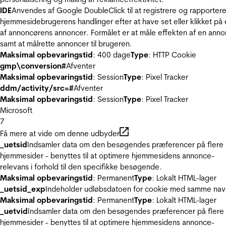
IDE
Anvendes af Google DoubleClick til at registrere og rapporter
hjemmesidebrugerens handlinger efter at have set eller klikket på
af annoncørens annoncer. Formålet er at måle effekten af en ann
samt at målrette annoncer til brugeren.
Maksimal opbevaringstid
: 400 dage
Type
: HTTP Cookie
gmp\conversion#
Afventer
Maksimal opbevaringstid
: Session
Type
: Pixel Tracker
ddm/activity/src=#
Afventer
Maksimal opbevaringstid
: Session
Type
: Pixel Tracker
Microsoft
7
Få mere at vide om denne udbyder
_uetsid
Indsamler data om den besøgendes præferencer på flere
hjemmesider - benyttes til at optimere hjemmesidens annonce-
relevans i forhold til den specifikke besøgende.
Maksimal opbevaringstid
: Permanent
Type
: Lokalt HTML-lager
_uetsid_exp
Indeholder udløbsdatoen for cookie med samme nav
Maksimal opbevaringstid
: Permanent
Type
: Lokalt HTML-lager
_uetvid
Indsamler data om den besøgendes præferencer på flere
hjemmesider - benyttes til at optimere hjemmesidens annonce-