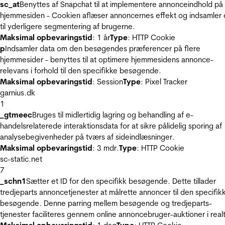
sc_at
Benyttes af Snapchat til at implementere annonceindhold på
hjemmesiden - Cookien aflæser annoncernes effekt og indsamler 
til yderligere segmentering af brugerne.
Maksimal opbevaringstid
: 1 år
Type
: HTTP Cookie
p
Indsamler data om den besøgendes præferencer på flere
hjemmesider - benyttes til at optimere hjemmesidens annonce-
relevans i forhold til den specifikke besøgende.
Maksimal opbevaringstid
: Session
Type
: Pixel Tracker
garnius.dk
1
_gtmeec
Bruges til midlertidig lagring og behandling af e-
handelsrelaterede interaktionsdata for at sikre pålidelig sporing af
analysebegivenheder på tværs af sideindlæsninger.
Maksimal opbevaringstid
: 3 mdr.
Type
: HTTP Cookie
sc-static.net
7
_schn1
Sætter et ID for den specifikk besøgende. Dette tillader
tredjeparts annoncetjenester at målrette annoncer til den specifik
besøgende. Denne parring mellem besøgende og tredjeparts-
tjenester faciliteres gennem online annoncebruger-auktioner i realt