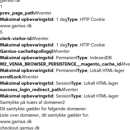
garnius.dk
1
prev_page_path
Afventer
Maksimal opbevaringstid
: 1 dag
Type
: HTTP Cookie
www.garnius.dk
5
clerk-visitor-id
Afventer
Maksimal opbevaringstid
: 1 dag
Type
: HTTP Cookie
Garnius-cache#apollogql
Afventer
Maksimal opbevaringstid
: Permanent
Type
: IndexedDB
M2_VENIA_BROWSER_PERSISTENCE__magento_cache_id
Afve
Maksimal opbevaringstid
: Permanent
Type
: Lokalt HTML-lager
scrollLock
Afventer
Maksimal opbevaringstid
: Session
Type
: Lokalt HTML-lager
success_login_redirect_path
Afventer
Maksimal opbevaringstid
: Session
Type
: Lokalt HTML-lager
Samtykke på tværs af domæner
2
Dit samtykke gælder for følgende domæner:
Liste over domæner, dit samtykke gælder for:
www.garnius.dk
checkout.garnius.dk