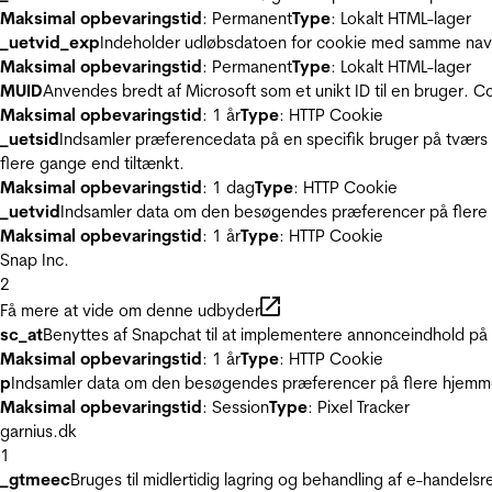
Maksimal opbevaringstid
: Permanent
Type
: Lokalt HTML-lager
_uetvid_exp
Indeholder udløbsdatoen for cookie med samme nav
Maksimal opbevaringstid
: Permanent
Type
: Lokalt HTML-lager
MUID
Anvendes bredt af Microsoft som et unikt ID til en bruger. 
Maksimal opbevaringstid
: 1 år
Type
: HTTP Cookie
_uetsid
Indsamler præferencedata på en specifik bruger på tværs 
flere gange end tiltænkt.
Maksimal opbevaringstid
: 1 dag
Type
: HTTP Cookie
_uetvid
Indsamler data om den besøgendes præferencer på flere h
Maksimal opbevaringstid
: 1 år
Type
: HTTP Cookie
Snap Inc.
2
Få mere at vide om denne udbyder
sc_at
Benyttes af Snapchat til at implementere annonceindhold på
Maksimal opbevaringstid
: 1 år
Type
: HTTP Cookie
p
Indsamler data om den besøgendes præferencer på flere hjemmesi
Maksimal opbevaringstid
: Session
Type
: Pixel Tracker
garnius.dk
1
_gtmeec
Bruges til midlertidig lagring og behandling af e-handels