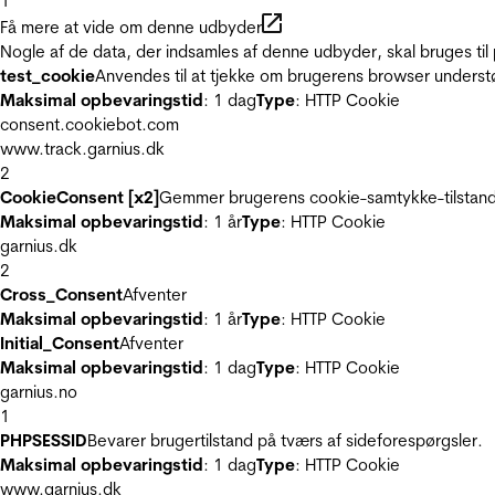
1
Få mere at vide om denne udbyder
Nogle af de data, der indsamles af denne udbyder, skal bruges til 
test_cookie
Anvendes til at tjekke om brugerens browser underst
Maksimal opbevaringstid
: 1 dag
Type
: HTTP Cookie
consent.cookiebot.com
www.track.garnius.dk
2
CookieConsent [x2]
Gemmer brugerens cookie-samtykke-tilstand
Maksimal opbevaringstid
: 1 år
Type
: HTTP Cookie
garnius.dk
2
Cross_Consent
Afventer
Maksimal opbevaringstid
: 1 år
Type
: HTTP Cookie
Initial_Consent
Afventer
Maksimal opbevaringstid
: 1 dag
Type
: HTTP Cookie
garnius.no
1
PHPSESSID
Bevarer brugertilstand på tværs af sideforespørgsler.
Maksimal opbevaringstid
: 1 dag
Type
: HTTP Cookie
www.garnius.dk