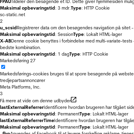
FPAU
Tildeler den besøgende et ID. Dette giver hjemmesiden mul
Maksimal opbevaringstid
: 3 mdr.
Type
: HTTP Cookie
sc-static.net
2
u_scsid
Registrerer data om den besøgendes navigation på sitet -
Maksimal opbevaringstid
: Session
Type
: Lokalt HTML-lager
X-AB
Denne cookie benyttes i forbindelse med multi-variate-tests
bedste kombination.
Maksimal opbevaringstid
: 1 dag
Type
: HTTP Cookie
Markedsføring
27
Markedsførings-cookies bruges til at spore besøgende på websted
tredjepartsannoncører
Meta Platforms, Inc.
3
Få mere at vide om denne udbyder
lastExternalReferrer
Identificere hvordan brugeren har tilgået si
Maksimal opbevaringstid
: Permanent
Type
: Lokalt HTML-lager
lastExternalReferrerTime
Identificere hvordan brugeren har tilgå
Maksimal opbevaringstid
: Permanent
Type
: Lokalt HTML-lager
_fbp
Anvendes af Facebook til at levere forskellige reklame-tjenes