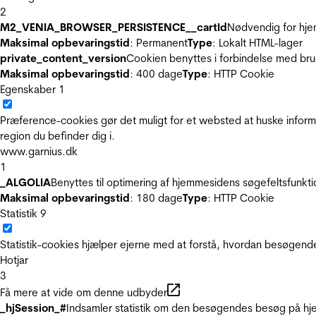
2
M2_VENIA_BROWSER_PERSISTENCE__cartId
Nødvendig for hje
Maksimal opbevaringstid
: Permanent
Type
: Lokalt HTML-lager
private_content_version
Cookien benyttes i forbindelse med br
Maksimal opbevaringstid
: 400 dage
Type
: HTTP Cookie
Egenskaber
1
Præference-cookies gør det muligt for et websted at huske inform
region du befinder dig i.
www.garnius.dk
1
_ALGOLIA
Benyttes til optimering af hjemmesidens søgefeltsfunkt
Maksimal opbevaringstid
: 180 dage
Type
: HTTP Cookie
Statistik
9
Statistik-cookies hjælper ejerne med at forstå, hvordan besøgen
Hotjar
3
Få mere at vide om denne udbyder
_hjSession_#
Indsamler statistik om den besøgendes besøg på hje