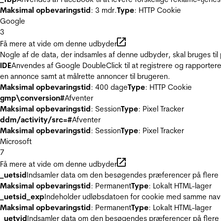
Maksimal opbevaringstid
: 3 mdr.
Type
: HTTP Cookie
Google
3
Få mere at vide om denne udbyder
Nogle af de data, der indsamles af denne udbyder, skal bruges til 
IDE
Anvendes af Google DoubleClick til at registrere og rapportere
en annonce samt at målrette annoncer til brugeren.
Maksimal opbevaringstid
: 400 dage
Type
: HTTP Cookie
gmp\conversion#
Afventer
Maksimal opbevaringstid
: Session
Type
: Pixel Tracker
ddm/activity/src=#
Afventer
Maksimal opbevaringstid
: Session
Type
: Pixel Tracker
Microsoft
7
Få mere at vide om denne udbyder
_uetsid
Indsamler data om den besøgendes præferencer på flere hj
Maksimal opbevaringstid
: Permanent
Type
: Lokalt HTML-lager
_uetsid_exp
Indeholder udløbsdatoen for cookie med samme nav
Maksimal opbevaringstid
: Permanent
Type
: Lokalt HTML-lager
_uetvid
Indsamler data om den besøgendes præferencer på flere h