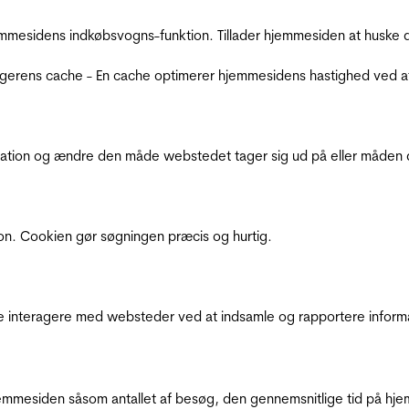
mmesidens indkøbsvogns-funktion. Tillader hjemmesiden at huske d
ugerens cache - En cache optimerer hjemmesidens hastighed ved a
ation og ændre den måde webstedet tager sig ud på eller måden de
ion. Cookien gør søgningen præcis og hurtig.
de interagere med websteder ved at indsamle og rapportere inform
mmesiden såsom antallet af besøg, den gennemsnitlige tid på hjem