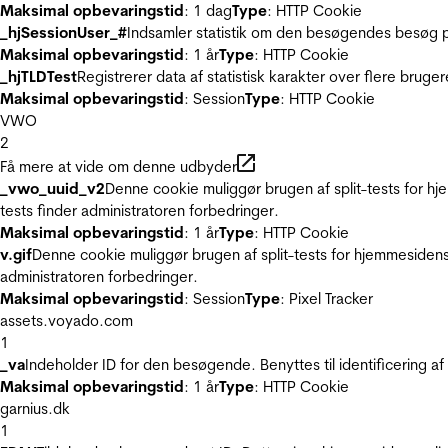
Maksimal opbevaringstid
: 1 dag
Type
: HTTP Cookie
_hjSessionUser_#
Indsamler statistik om den besøgendes besøg p
Maksimal opbevaringstid
: 1 år
Type
: HTTP Cookie
_hjTLDTest
Registrerer data af statistisk karakter over flere bruge
Maksimal opbevaringstid
: Session
Type
: HTTP Cookie
VWO
2
Få mere at vide om denne udbyder
_vwo_uuid_v2
Denne cookie muliggør brugen af split-tests for h
tests finder administratoren forbedringer.
Maksimal opbevaringstid
: 1 år
Type
: HTTP Cookie
v.gif
Denne cookie muliggør brugen af split-tests for hjemmesidens
administratoren forbedringer.
Maksimal opbevaringstid
: Session
Type
: Pixel Tracker
assets.voyado.com
1
_va
Indeholder ID for den besøgende. Benyttes til identificering 
Maksimal opbevaringstid
: 1 år
Type
: HTTP Cookie
garnius.dk
1