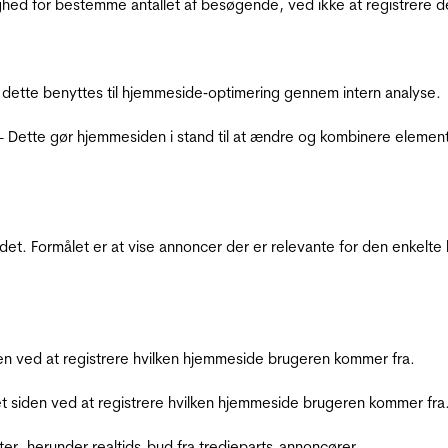
ighed for bestemme antallet af besøgende, ved ikke at registrer
 dette benyttes til hjemmeside‐optimering gennem intern analyse.
 - Dette gør hjemmesiden i stand til at ændre og kombinere elemen
et. Formålet er at vise annoncer der er relevante for den enkelt
den ved at registrere hvilken hjemmeside brugeren kommer fra.
et siden ved at registrere hvilken hjemmeside brugeren kommer fra
ter, herunder realtids-bud fra tredjeparts-annoncører.