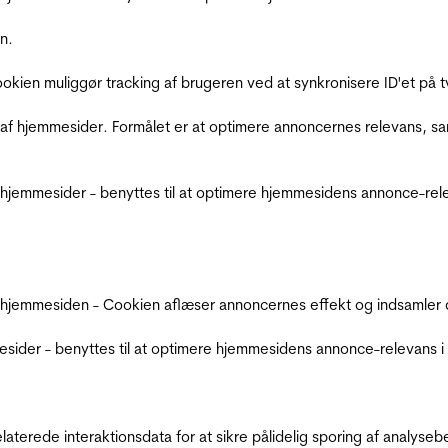
n.
Cookien muliggør tracking af brugeren ved at synkronisere ID'et p
af hjemmesider. Formålet er at optimere annoncernes relevans, s
jemmesider - benyttes til at optimere hjemmesidens annonce-relev
 hjemmesiden - Cookien aflæser annoncernes effekt og indsamler d
der - benyttes til at optimere hjemmesidens annonce-relevans i f
relaterede interaktionsdata for at sikre pålidelig sporing af analys