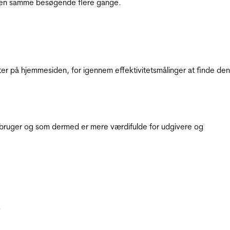
e den samme besøgende flere gange.
ter på hjemmesiden, for igennem effektivitetsmålinger at finde den
e bruger og som dermed er mere værdifulde for udgivere og
.