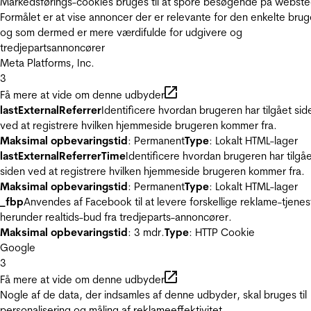
Markedsførings-cookies bruges til at spore besøgende på webste
Formålet er at vise annoncer der er relevante for den enkelte brug
og som dermed er mere værdifulde for udgivere og
tredjepartsannoncører
Meta Platforms, Inc.
3
Få mere at vide om denne udbyder
lastExternalReferrer
Identificere hvordan brugeren har tilgået sid
ved at registrere hvilken hjemmeside brugeren kommer fra.
Maksimal opbevaringstid
: Permanent
Type
: Lokalt HTML-lager
lastExternalReferrerTime
Identificere hvordan brugeren har tilgå
siden ved at registrere hvilken hjemmeside brugeren kommer fra.
Maksimal opbevaringstid
: Permanent
Type
: Lokalt HTML-lager
_fbp
Anvendes af Facebook til at levere forskellige reklame-tjenes
herunder realtids-bud fra tredjeparts-annoncører.
Maksimal opbevaringstid
: 3 mdr.
Type
: HTTP Cookie
Google
3
Få mere at vide om denne udbyder
Nogle af de data, der indsamles af denne udbyder, skal bruges til
personalisering og måling af reklameeffektivitet.