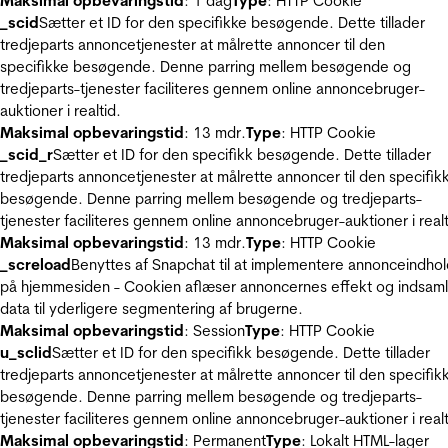
Maksimal opbevaringstid
: 1 dag
Type
: HTTP Cookie
_scid
Sætter et ID for den specifikke besøgende. Dette tillader
tredjeparts annoncetjenester at målrette annoncer til den
specifikke besøgende. Denne parring mellem besøgende og
tredjeparts-tjenester faciliteres gennem online annoncebruger-
auktioner i realtid.
Maksimal opbevaringstid
: 13 mdr.
Type
: HTTP Cookie
_scid_r
Sætter et ID for den specifikk besøgende. Dette tillader
tredjeparts annoncetjenester at målrette annoncer til den specifik
besøgende. Denne parring mellem besøgende og tredjeparts-
tjenester faciliteres gennem online annoncebruger-auktioner i realt
Maksimal opbevaringstid
: 13 mdr.
Type
: HTTP Cookie
_screload
Benyttes af Snapchat til at implementere annonceindho
på hjemmesiden - Cookien aflæser annoncernes effekt og indsaml
data til yderligere segmentering af brugerne.
Maksimal opbevaringstid
: Session
Type
: HTTP Cookie
u_sclid
Sætter et ID for den specifikk besøgende. Dette tillader
tredjeparts annoncetjenester at målrette annoncer til den specifik
besøgende. Denne parring mellem besøgende og tredjeparts-
tjenester faciliteres gennem online annoncebruger-auktioner i realt
Maksimal opbevaringstid
: Permanent
Type
: Lokalt HTML-lager