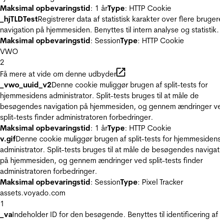
Maksimal opbevaringstid
: 1 år
Type
: HTTP Cookie
_hjTLDTest
Registrerer data af statistisk karakter over flere bruger
navigation på hjemmesiden. Benyttes til intern analyse og statistik.
Maksimal opbevaringstid
: Session
Type
: HTTP Cookie
VWO
2
Få mere at vide om denne udbyder
_vwo_uuid_v2
Denne cookie muliggør brugen af split-tests for
hjemmesidens administrator. Split-tests bruges til at måle de
besøgendes navigation på hjemmesiden, og gennem ændringer v
split-tests finder administratoren forbedringer.
Maksimal opbevaringstid
: 1 år
Type
: HTTP Cookie
v.gif
Denne cookie muliggør brugen af split-tests for hjemmesiden
administrator. Split-tests bruges til at måle de besøgendes navigat
på hjemmesiden, og gennem ændringer ved split-tests finder
administratoren forbedringer.
Maksimal opbevaringstid
: Session
Type
: Pixel Tracker
assets.voyado.com
1
_va
Indeholder ID for den besøgende. Benyttes til identificering af