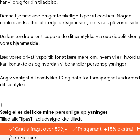
har vi brug for din tilladelse.
Denne hjemmeside bruger forskellige typer af cookies. Nogen
cookies indsættes af tredjepartstjenester, der vises på vores sider
Du kan ændre eller tilbagekalde dit samtykke via cookiepolitikken 
vores hjemmeside.
Læs vores privatlivspolitik for at lære mere om, hvem vi er, hvorda
kan kontakte os og hvordan vi behandler personoplysninger.
Angiv venligst dit samtykke-ID og dato for forespørgsel vedrøren
dit samtykke.
Sælg eller del ikke mine personlige oplysninger
Tillad alle
Tilpas
Tillad udvalgte
Ikke tilladt
Gratis fragt over 599,-
Prisgaranti +15% ekstra!
Hjem
STRIKKEKITS
>