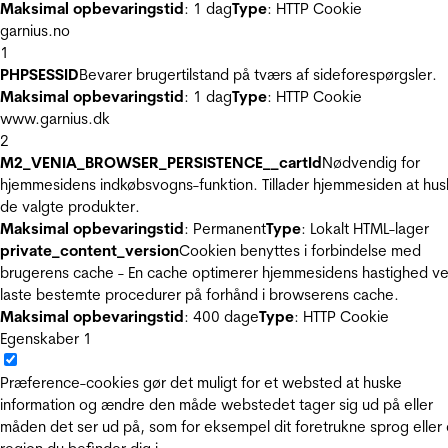
Maksimal opbevaringstid
: 1 dag
Type
: HTTP Cookie
garnius.no
1
PHPSESSID
Bevarer brugertilstand på tværs af sideforespørgsler.
Maksimal opbevaringstid
: 1 dag
Type
: HTTP Cookie
www.garnius.dk
2
M2_VENIA_BROWSER_PERSISTENCE__cartId
Nødvendig for
hjemmesidens indkøbsvogns-funktion. Tillader hjemmesiden at hus
de valgte produkter.
Maksimal opbevaringstid
: Permanent
Type
: Lokalt HTML-lager
private_content_version
Cookien benyttes i forbindelse med
brugerens cache - En cache optimerer hjemmesidens hastighed ve
laste bestemte procedurer på forhånd i browserens cache.
Maksimal opbevaringstid
: 400 dage
Type
: HTTP Cookie
Egenskaber
1
Præference-cookies gør det muligt for et websted at huske
information og ændre den måde webstedet tager sig ud på eller
måden det ser ud på, som for eksempel dit foretrukne sprog eller