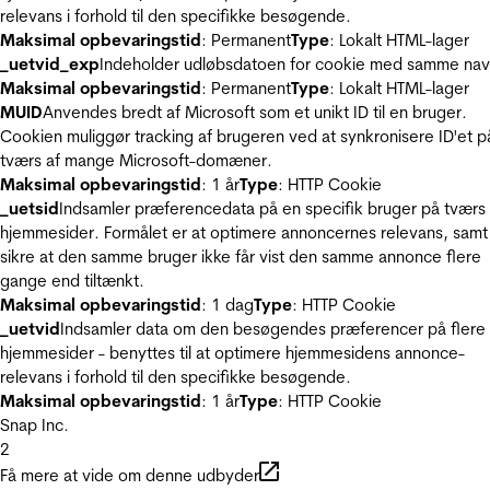
relevans i forhold til den specifikke besøgende.
Maksimal opbevaringstid
: Permanent
Type
: Lokalt HTML-lager
_uetvid_exp
Indeholder udløbsdatoen for cookie med samme nav
Maksimal opbevaringstid
: Permanent
Type
: Lokalt HTML-lager
MUID
Anvendes bredt af Microsoft som et unikt ID til en bruger.
Cookien muliggør tracking af brugeren ved at synkronisere ID'et p
tværs af mange Microsoft-domæner.
Maksimal opbevaringstid
: 1 år
Type
: HTTP Cookie
_uetsid
Indsamler præferencedata på en specifik bruger på tværs 
hjemmesider. Formålet er at optimere annoncernes relevans, samt
sikre at den samme bruger ikke får vist den samme annonce flere
gange end tiltænkt.
Maksimal opbevaringstid
: 1 dag
Type
: HTTP Cookie
_uetvid
Indsamler data om den besøgendes præferencer på flere
hjemmesider - benyttes til at optimere hjemmesidens annonce-
relevans i forhold til den specifikke besøgende.
Maksimal opbevaringstid
: 1 år
Type
: HTTP Cookie
Snap Inc.
2
Få mere at vide om denne udbyder