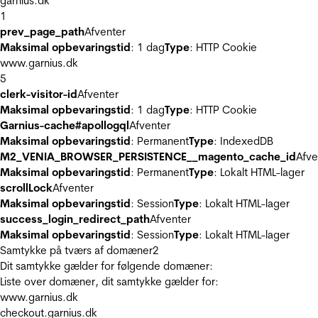
garnius.dk
1
prev_page_path
Afventer
Maksimal opbevaringstid
: 1 dag
Type
: HTTP Cookie
www.garnius.dk
5
clerk-visitor-id
Afventer
Maksimal opbevaringstid
: 1 dag
Type
: HTTP Cookie
Garnius-cache#apollogql
Afventer
Maksimal opbevaringstid
: Permanent
Type
: IndexedDB
M2_VENIA_BROWSER_PERSISTENCE__magento_cache_id
Afve
Maksimal opbevaringstid
: Permanent
Type
: Lokalt HTML-lager
scrollLock
Afventer
Maksimal opbevaringstid
: Session
Type
: Lokalt HTML-lager
success_login_redirect_path
Afventer
Maksimal opbevaringstid
: Session
Type
: Lokalt HTML-lager
Samtykke på tværs af domæner
2
Dit samtykke gælder for følgende domæner:
Liste over domæner, dit samtykke gælder for:
www.garnius.dk
checkout.garnius.dk