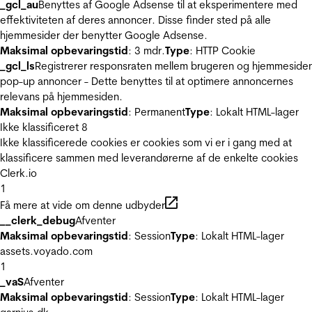
_gcl_au
Benyttes af Google Adsense til at eksperimentere med
effektiviteten af deres annoncer. Disse finder sted på alle
hjemmesider der benytter Google Adsense.
Maksimal opbevaringstid
: 3 mdr.
Type
: HTTP Cookie
_gcl_ls
Registrerer responsraten mellem brugeren og hjemmeside
pop-up annoncer - Dette benyttes til at optimere annoncernes
relevans på hjemmesiden.
Maksimal opbevaringstid
: Permanent
Type
: Lokalt HTML-lager
Ikke klassificeret
8
Ikke klassificerede cookies er cookies som vi er i gang med at
klassificere sammen med leverandørerne af de enkelte cookies
Clerk.io
1
Få mere at vide om denne udbyder
__clerk_debug
Afventer
Maksimal opbevaringstid
: Session
Type
: Lokalt HTML-lager
assets.voyado.com
1
_vaS
Afventer
Maksimal opbevaringstid
: Session
Type
: Lokalt HTML-lager