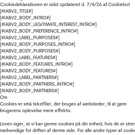
Cookiedeklarationen er sidst opdateret d. 7/4/26 af
Cookiebot
[#IABV2_TITLE#]
[#IABV2_BODY_INTRO#]
[#IABV2_BODY_LEGITIMATE_INTEREST_INTRO#]
[#IABV2_BODY_PREFERENCE_INTRO#]
[#IABV2_LABEL_PURPOSES#]
[#IABV2_BODY_PURPOSES_INTRO#]
[#IABV2_BODY_PURPOSES#]
[#IABV2_LABEL_FEATURES#]
[#IABV2_BODY_FEATURES_INTRO#]
[#IABV2_BODY_FEATURES#]
[#IABV2_LABEL_PARTNERS#]
[#IABV2_BODY_PARTNERS_INTRO#]
[#IABV2_BODY_PARTNERS#]
Om
Cookies er små tekstfiler, der bruges af websteder, til at gøre
brugerens oplevelse mere effektiv.
Loven siger, at vi kan genne cookies på din enhed, hvis de er stre
nødvendige for driften af denne side. For alle andre typer af cooki