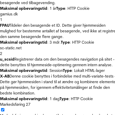
besøgende ved tilbagevending.
Maksimal opbevaringstid
: 1 år
Type
: HTTP Cookie
garnius.dk
1
FPAU
Tildeler den besøgende et ID. Dette giver hjemmesiden
mulighed for bestemme antallet af besøgende, ved ikke at registr
den samme besøgende flere gange.
Maksimal opbevaringstid
: 3 mdr.
Type
: HTTP Cookie
sc-static.net
2
u_scsid
Registrerer data om den besøgendes navigation på sitet -
dette benyttes til hjemmeside‐optimering gennem intern analyse.
Maksimal opbevaringstid
: Session
Type
: Lokalt HTML-lager
X-AB
Denne cookie benyttes i forbindelse med multi-variate-tests 
Dette gør hjemmesiden i stand til at ændre og kombinere element
på hjemmesiden, for igennem effektivitetsmålinger at finde den
bedste kombination.
Maksimal opbevaringstid
: 1 dag
Type
: HTTP Cookie
Markedsføring
27