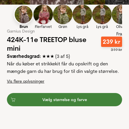
Brun
Flerfarvet
Grøn
Lys grå
Lys grå
Oliven
Garnius Design
Fra
424K-11e TREETOP bluse
239
kr
mini
319
kr
Sværhedsgrad:
★★★ (3 af 5)
Når du køber et strikkekit får du opskrift og den
mængde garn du har brug for til din valgte størrelse.
Vis flere oplysninger
Vælg størrelse og farve