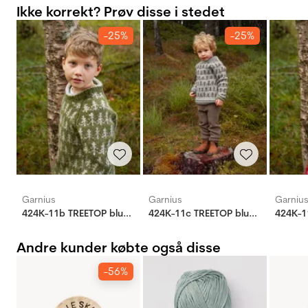
Ikke korrekt? Prøv disse i stedet
-25%
-25%
Garnius
Garnius
Garniu
424K-11b TREETOP bluse mini
424K-11c TREETOP bluse mini
Andre kunder købte også disse
-56%