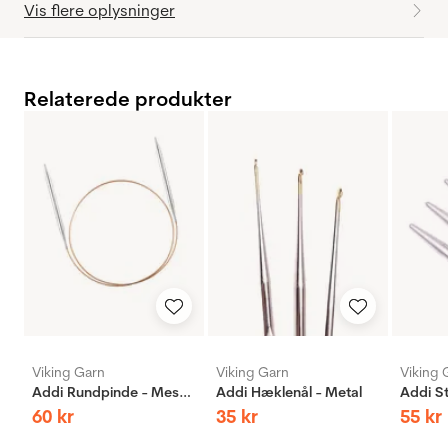
Vis flere oplysninger
Relaterede produkter
Viking Garn
Viking Garn
Viking 
Addi Rundpinde - Messing
Addi Hæklenål - Metal
60
kr
35
kr
55
kr