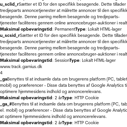
u_sclid_r
Sætter et ID for den specifikk besøgende. Dette tillader
tredjeparts annoncetjenester at målrette annoncer til den specifik
besøgende. Denne parring mellem besøgende og tredjeparts-
tjenester faciliteres gennem online annoncebruger-auktioner i realt
Maksimal opbevaringstid
: Permanent
Type
: Lokalt HTML-lager
u_scsid_r
Sætter et ID for den specifikk besøgende. Dette tillader
tredjeparts annoncetjenester at målrette annoncer til den specifik
besøgende. Denne parring mellem besøgende og tredjeparts-
tjenester faciliteres gennem online annoncebruger-auktioner i realt
Maksimal opbevaringstid
: Session
Type
: Lokalt HTML-lager
www.track.garnius.dk
4
_ga
Benyttes til at indsamle data om brugerens platform (PC, tablet
mobil) og præferencer - Disse data benyttes af Google Analytics til
optimere hjemmesidens indhold og annoncerelevans.
Maksimal opbevaringstid
: 2 år
Type
: HTTP Cookie
_ga_#
Benyttes til at indsamle data om brugerens platform (PC, tab
el. mobil) og præferencer - Disse data benyttes af Google Analytics
at optimere hjemmesidens indhold og annoncerelevans.
Maksimal opbevaringstid
: 2 år
Type
: HTTP Cookie