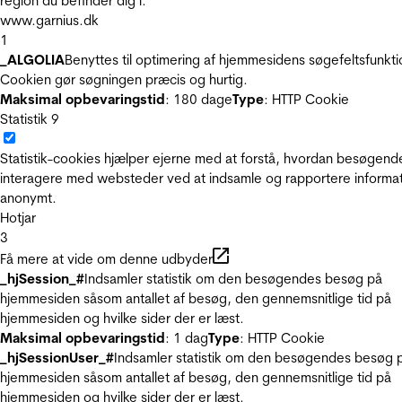
region du befinder dig i.
www.garnius.dk
1
_ALGOLIA
Benyttes til optimering af hjemmesidens søgefeltsfunkti
Cookien gør søgningen præcis og hurtig.
Maksimal opbevaringstid
: 180 dage
Type
: HTTP Cookie
Statistik
9
Statistik-cookies hjælper ejerne med at forstå, hvordan besøgend
interagere med websteder ved at indsamle og rapportere informa
anonymt.
Hotjar
3
Få mere at vide om denne udbyder
_hjSession_#
Indsamler statistik om den besøgendes besøg på
hjemmesiden såsom antallet af besøg, den gennemsnitlige tid på
hjemmesiden og hvilke sider der er læst.
Maksimal opbevaringstid
: 1 dag
Type
: HTTP Cookie
_hjSessionUser_#
Indsamler statistik om den besøgendes besøg 
hjemmesiden såsom antallet af besøg, den gennemsnitlige tid på
hjemmesiden og hvilke sider der er læst.