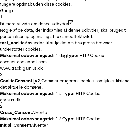
fungere optimalt uden disse cookies.
Google
1
Få mere at vide om denne udbyder
Nogle af de data, der indsamles af denne udbyder, skal bruges til
personalisering og måling af reklameeffektivitet.
test_cookie
Anvendes til at tjekke om brugerens browser
understøtter cookies.
Maksimal opbevaringstid
: 1 dag
Type
: HTTP Cookie
consent.cookiebot.com
www.track.garnius.dk
2
CookieConsent [x2]
Gemmer brugerens cookie-samtykke-tilstand
det aktuelle domæne.
Maksimal opbevaringstid
: 1 år
Type
: HTTP Cookie
garnius.dk
2
Cross_Consent
Afventer
Maksimal opbevaringstid
: 1 år
Type
: HTTP Cookie
Initial_Consent
Afventer