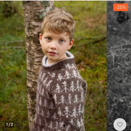
-25%
1
/
2