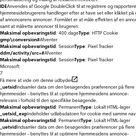
IDE
Anvendes af Google DoubleClick til at registrere og rapporter
hjemmesidebrugerens handlinger efter at have set eller klikket på
af annoncørens annoncer. Formålet er at måle effekten af en ann
samt at målrette annoncer til brugeren.
Maksimal opbevaringstid
: 400 dage
Type
: HTTP Cookie
gmp\conversion#
Afventer
Maksimal opbevaringstid
: Session
Type
: Pixel Tracker
ddm/activity/src=#
Afventer
Maksimal opbevaringstid
: Session
Type
: Pixel Tracker
Microsoft
7
Få mere at vide om denne udbyder
_uetsid
Indsamler data om den besøgendes præferencer på flere
hjemmesider - benyttes til at optimere hjemmesidens annonce-
relevans i forhold til den specifikke besøgende.
Maksimal opbevaringstid
: Permanent
Type
: Lokalt HTML-lager
_uetsid_exp
Indeholder udløbsdatoen for cookie med samme nav
Maksimal opbevaringstid
: Permanent
Type
: Lokalt HTML-lager
_uetvid
Indsamler data om den besøgendes præferencer på flere
hjemmesider - benyttes til at optimere hjemmesidens annonce-