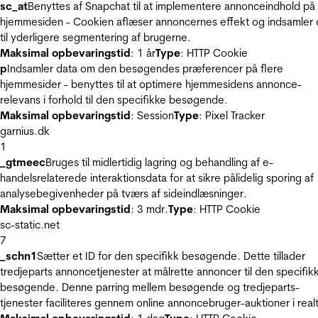
sc_at
Benyttes af Snapchat til at implementere annonceindhold på
hjemmesiden - Cookien aflæser annoncernes effekt og indsamler 
til yderligere segmentering af brugerne.
Maksimal opbevaringstid
: 1 år
Type
: HTTP Cookie
p
Indsamler data om den besøgendes præferencer på flere
hjemmesider - benyttes til at optimere hjemmesidens annonce-
relevans i forhold til den specifikke besøgende.
Maksimal opbevaringstid
: Session
Type
: Pixel Tracker
garnius.dk
1
_gtmeec
Bruges til midlertidig lagring og behandling af e-
handelsrelaterede interaktionsdata for at sikre pålidelig sporing af
analysebegivenheder på tværs af sideindlæsninger.
Maksimal opbevaringstid
: 3 mdr.
Type
: HTTP Cookie
sc-static.net
7
_schn1
Sætter et ID for den specifikk besøgende. Dette tillader
tredjeparts annoncetjenester at målrette annoncer til den specifik
besøgende. Denne parring mellem besøgende og tredjeparts-
tjenester faciliteres gennem online annoncebruger-auktioner i realt