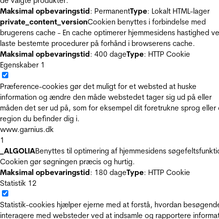
de valgte produkter.
Maksimal opbevaringstid
: Permanent
Type
: Lokalt HTML-lager
private_content_version
Cookien benyttes i forbindelse med
brugerens cache - En cache optimerer hjemmesidens hastighed ve
laste bestemte procedurer på forhånd i browserens cache.
Maksimal opbevaringstid
: 400 dage
Type
: HTTP Cookie
Egenskaber
1
Præference-cookies gør det muligt for et websted at huske
information og ændre den måde webstedet tager sig ud på eller
måden det ser ud på, som for eksempel dit foretrukne sprog eller
region du befinder dig i.
www.garnius.dk
1
_ALGOLIA
Benyttes til optimering af hjemmesidens søgefeltsfunkti
Cookien gør søgningen præcis og hurtig.
Maksimal opbevaringstid
: 180 dage
Type
: HTTP Cookie
Statistik
12
Statistik-cookies hjælper ejerne med at forstå, hvordan besøgend
interagere med websteder ved at indsamle og rapportere informa