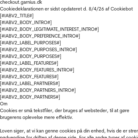
checkout.garnius.dk
Cookiedeklarationen er sidst opdateret d. 8/4/26 af
Cookiebot
[#IABV2_TITLE#]
[#IABV2_BODY_INTRO#]
[#IABV2_BODY_LEGITIMATE_INTEREST_INTRO#]
[#IABV2_BODY_PREFERENCE_INTRO#]
[#IABV2_LABEL_PURPOSES#]
[#IABV2_BODY_PURPOSES_INTRO#]
[#IABV2_BODY_PURPOSES#]
[#IABV2_LABEL_FEATURES#]
[#IABV2_BODY_FEATURES_INTRO#]
[#IABV2_BODY_FEATURES#]
[#IABV2_LABEL_PARTNERS#]
[#IABV2_BODY_PARTNERS_INTRO#]
[#IABV2_BODY_PARTNERS#]
Om
Cookies er små tekstfiler, der bruges af websteder, til at gøre
brugerens oplevelse mere effektiv.
Loven siger, at vi kan genne cookies på din enhed, hvis de er stre
nødvendige for driften af denne side. For alle andre typer af cooki