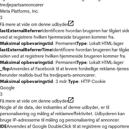
tredjepartsannoncører
Meta Platforms, Inc.
3
Få mere at vide om denne udbyder
lastExternalReferrer
Identificere hvordan brugeren har tilgået sid
ved at registrere hvilken hjemmeside brugeren kommer fra.
Maksimal opbevaringstid
: Permanent
Type
: Lokalt HTML-lager
lastExternalReferrerTime
Identificere hvordan brugeren har tilgå
siden ved at registrere hvilken hjemmeside brugeren kommer fra.
Maksimal opbevaringstid
: Permanent
Type
: Lokalt HTML-lager
_fbp
Anvendes af Facebook til at levere forskellige reklame-tjenes
herunder realtids-bud fra tredjeparts-annoncører.
Maksimal opbevaringstid
: 3 mdr.
Type
: HTTP Cookie
Google
3
Få mere at vide om denne udbyder
Nogle af de data, der indsamles af denne udbyder, er til
personalisering og måling af reklameeffektivitet. Udbyderen kan
bruge IP-adresserne til måling og personalisering af annoncer.
IDE
Anvendes af Google DoubleClick til at registrere og rapporter