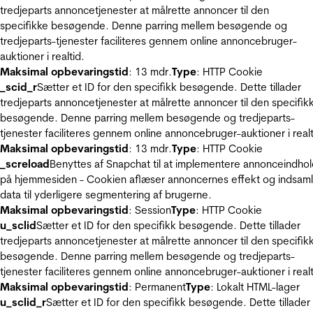
tredjeparts annoncetjenester at målrette annoncer til den
specifikke besøgende. Denne parring mellem besøgende og
tredjeparts-tjenester faciliteres gennem online annoncebruger-
auktioner i realtid.
Maksimal opbevaringstid
: 13 mdr.
Type
: HTTP Cookie
_scid_r
Sætter et ID for den specifikk besøgende. Dette tillader
tredjeparts annoncetjenester at målrette annoncer til den specifik
besøgende. Denne parring mellem besøgende og tredjeparts-
tjenester faciliteres gennem online annoncebruger-auktioner i realt
Maksimal opbevaringstid
: 13 mdr.
Type
: HTTP Cookie
_screload
Benyttes af Snapchat til at implementere annonceindho
på hjemmesiden - Cookien aflæser annoncernes effekt og indsaml
data til yderligere segmentering af brugerne.
Maksimal opbevaringstid
: Session
Type
: HTTP Cookie
u_sclid
Sætter et ID for den specifikk besøgende. Dette tillader
tredjeparts annoncetjenester at målrette annoncer til den specifik
besøgende. Denne parring mellem besøgende og tredjeparts-
tjenester faciliteres gennem online annoncebruger-auktioner i realt
Maksimal opbevaringstid
: Permanent
Type
: Lokalt HTML-lager
u_sclid_r
Sætter et ID for den specifikk besøgende. Dette tillader