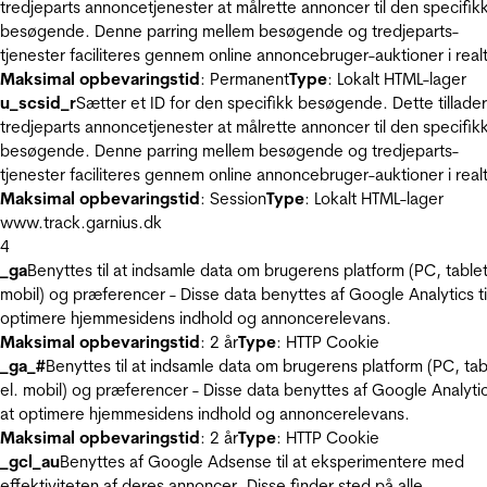
tredjeparts annoncetjenester at målrette annoncer til den specifik
besøgende. Denne parring mellem besøgende og tredjeparts-
tjenester faciliteres gennem online annoncebruger-auktioner i realt
Maksimal opbevaringstid
: Permanent
Type
: Lokalt HTML-lager
u_scsid_r
Sætter et ID for den specifikk besøgende. Dette tillader
tredjeparts annoncetjenester at målrette annoncer til den specifik
besøgende. Denne parring mellem besøgende og tredjeparts-
tjenester faciliteres gennem online annoncebruger-auktioner i realt
Maksimal opbevaringstid
: Session
Type
: Lokalt HTML-lager
www.track.garnius.dk
4
_ga
Benyttes til at indsamle data om brugerens platform (PC, tablet
mobil) og præferencer - Disse data benyttes af Google Analytics til
optimere hjemmesidens indhold og annoncerelevans.
Maksimal opbevaringstid
: 2 år
Type
: HTTP Cookie
_ga_#
Benyttes til at indsamle data om brugerens platform (PC, tab
el. mobil) og præferencer - Disse data benyttes af Google Analytics
at optimere hjemmesidens indhold og annoncerelevans.
Maksimal opbevaringstid
: 2 år
Type
: HTTP Cookie
_gcl_au
Benyttes af Google Adsense til at eksperimentere med
effektiviteten af deres annoncer. Disse finder sted på alle