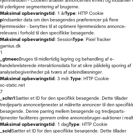
hjemmesiden - Cookien aflæser annoncernes effekt og indsamler 
til yderligere segmentering af brugerne.
Maksimal opbevaringstid
: 1 år
Type
: HTTP Cookie
p
Indsamler data om den besøgendes præferencer på flere
hjemmesider - benyttes til at optimere hjemmesidens annonce-
relevans i forhold til den specifikke besøgende.
Maksimal opbevaringstid
: Session
Type
: Pixel Tracker
garnius.dk
1
_gtmeec
Bruges til midlertidig lagring og behandling af e-
handelsrelaterede interaktionsdata for at sikre pålidelig sporing af
analysebegivenheder på tværs af sideindlæsninger.
Maksimal opbevaringstid
: 3 mdr.
Type
: HTTP Cookie
sc-static.net
7
_schn1
Sætter et ID for den specifikk besøgende. Dette tillader
tredjeparts annoncetjenester at målrette annoncer til den specifik
besøgende. Denne parring mellem besøgende og tredjeparts-
tjenester faciliteres gennem online annoncebruger-auktioner i realt
Maksimal opbevaringstid
: 1 dag
Type
: HTTP Cookie
_scid
Sætter et ID for den specifikke besøgende. Dette tillader