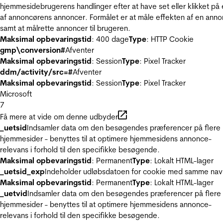
hjemmesidebrugerens handlinger efter at have set eller klikket på
af annoncørens annoncer. Formålet er at måle effekten af en ann
samt at målrette annoncer til brugeren.
Maksimal opbevaringstid
: 400 dage
Type
: HTTP Cookie
gmp\conversion#
Afventer
Maksimal opbevaringstid
: Session
Type
: Pixel Tracker
ddm/activity/src=#
Afventer
Maksimal opbevaringstid
: Session
Type
: Pixel Tracker
Microsoft
7
Få mere at vide om denne udbyder
_uetsid
Indsamler data om den besøgendes præferencer på flere
hjemmesider - benyttes til at optimere hjemmesidens annonce-
relevans i forhold til den specifikke besøgende.
Maksimal opbevaringstid
: Permanent
Type
: Lokalt HTML-lager
_uetsid_exp
Indeholder udløbsdatoen for cookie med samme nav
Maksimal opbevaringstid
: Permanent
Type
: Lokalt HTML-lager
_uetvid
Indsamler data om den besøgendes præferencer på flere
hjemmesider - benyttes til at optimere hjemmesidens annonce-
relevans i forhold til den specifikke besøgende.