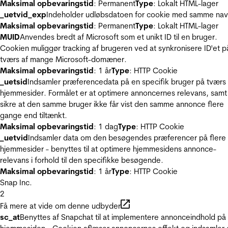
Maksimal opbevaringstid
: Permanent
Type
: Lokalt HTML-lager
_uetvid_exp
Indeholder udløbsdatoen for cookie med samme nav
Maksimal opbevaringstid
: Permanent
Type
: Lokalt HTML-lager
MUID
Anvendes bredt af Microsoft som et unikt ID til en bruger.
Cookien muliggør tracking af brugeren ved at synkronisere ID'et p
tværs af mange Microsoft-domæner.
Maksimal opbevaringstid
: 1 år
Type
: HTTP Cookie
_uetsid
Indsamler præferencedata på en specifik bruger på tværs 
hjemmesider. Formålet er at optimere annoncernes relevans, samt
sikre at den samme bruger ikke får vist den samme annonce flere
gange end tiltænkt.
Maksimal opbevaringstid
: 1 dag
Type
: HTTP Cookie
_uetvid
Indsamler data om den besøgendes præferencer på flere
hjemmesider - benyttes til at optimere hjemmesidens annonce-
relevans i forhold til den specifikke besøgende.
Maksimal opbevaringstid
: 1 år
Type
: HTTP Cookie
Snap Inc.
2
Få mere at vide om denne udbyder
sc_at
Benyttes af Snapchat til at implementere annonceindhold på