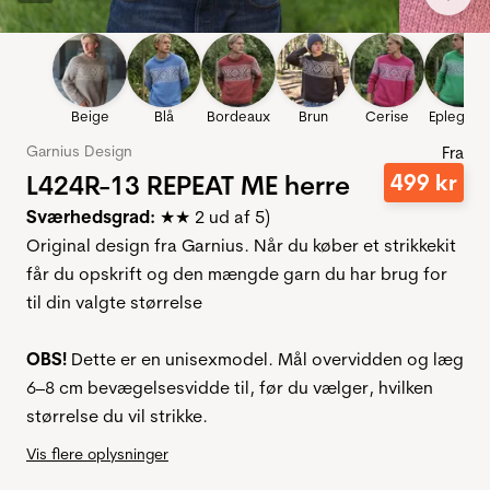
Beige
Blå
Bordeaux
Brun
Cerise
Eplegrøn
Garnius Design
Fra
L424R-13 REPEAT ME herre
499
kr
Sværhedsgrad:
★★ 2 ud af 5)
Original design fra Garnius. Når du køber et strikkekit
får du opskrift og den mængde garn du har brug for
til din valgte størrelse
OBS!
Dette er en unisexmodel. Mål overvidden og læg
6–8 cm bevægelsesvidde til, før du vælger, hvilken
størrelse du vil strikke.
Vis flere oplysninger