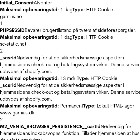
Initial_Consent
Afventer
Maksimal opbevaringstid
: 1 dag
Type
: HTTP Cookie
garnius.no
1
PHPSESSID
Bevarer brugertilstand på tværs af sideforespørgsler.
Maksimal opbevaringstid
: 1 dag
Type
: HTTP Cookie
sc-static.net
2
_scsrid
Nødvendig for at de sikkerhedsmæssige aspekter i
hjemmesidens check-out og betalingssystem virker. Denne servic
udbydes af shopify.com.
Maksimal opbevaringstid
: 13 mdr.
Type
: HTTP Cookie
_scsrid
Nødvendig for at de sikkerhedsmæssige aspekter i
hjemmesidens check-out og betalingssystem virker. Denne servic
udbydes af shopify.com.
Maksimal opbevaringstid
: Permanent
Type
: Lokalt HTML-lager
www.garnius.dk
2
M2_VENIA_BROWSER_PERSISTENCE__cartId
Nødvendig for
hjemmesidens indkøbsvogns-funktion. Tillader hjemmesiden at hus