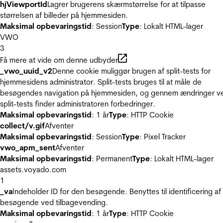
hjViewportId
Lagrer brugerens skærmstørrelse for at tilpasse
størrelsen af billeder på hjemmesiden.
Maksimal opbevaringstid
: Session
Type
: Lokalt HTML-lager
VWO
3
Få mere at vide om denne udbyder
_vwo_uuid_v2
Denne cookie muliggør brugen af split-tests for
hjemmesidens administrator. Split-tests bruges til at måle de
besøgendes navigation på hjemmesiden, og gennem ændringer v
split-tests finder administratoren forbedringer.
Maksimal opbevaringstid
: 1 år
Type
: HTTP Cookie
collect/v.gif
Afventer
Maksimal opbevaringstid
: Session
Type
: Pixel Tracker
vwo_apm_sent
Afventer
Maksimal opbevaringstid
: Permanent
Type
: Lokalt HTML-lager
assets.voyado.com
1
_va
Indeholder ID for den besøgende. Benyttes til identificering af
besøgende ved tilbagevending.
Maksimal opbevaringstid
: 1 år
Type
: HTTP Cookie