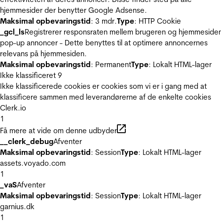
hjemmesider der benytter Google Adsense.
Maksimal opbevaringstid
: 3 mdr.
Type
: HTTP Cookie
_gcl_ls
Registrerer responsraten mellem brugeren og hjemmeside
pop-up annoncer - Dette benyttes til at optimere annoncernes
relevans på hjemmesiden.
Maksimal opbevaringstid
: Permanent
Type
: Lokalt HTML-lager
Ikke klassificeret
9
Ikke klassificerede cookies er cookies som vi er i gang med at
klassificere sammen med leverandørerne af de enkelte cookies
Clerk.io
1
Få mere at vide om denne udbyder
__clerk_debug
Afventer
Maksimal opbevaringstid
: Session
Type
: Lokalt HTML-lager
assets.voyado.com
1
_vaS
Afventer
Maksimal opbevaringstid
: Session
Type
: Lokalt HTML-lager
garnius.dk
1