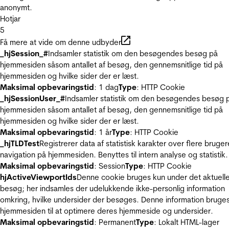
anonymt.
Hotjar
5
Få mere at vide om denne udbyder
_hjSession_#
Indsamler statistik om den besøgendes besøg på
hjemmesiden såsom antallet af besøg, den gennemsnitlige tid på
hjemmesiden og hvilke sider der er læst.
Maksimal opbevaringstid
: 1 dag
Type
: HTTP Cookie
_hjSessionUser_#
Indsamler statistik om den besøgendes besøg 
hjemmesiden såsom antallet af besøg, den gennemsnitlige tid på
hjemmesiden og hvilke sider der er læst.
Maksimal opbevaringstid
: 1 år
Type
: HTTP Cookie
_hjTLDTest
Registrerer data af statistisk karakter over flere bruger
navigation på hjemmesiden. Benyttes til intern analyse og statistik.
Maksimal opbevaringstid
: Session
Type
: HTTP Cookie
hjActiveViewportIds
Denne cookie bruges kun under det aktuell
besøg; her indsamles der udelukkende ikke-personlig information
omkring, hvilke undersider der besøges. Denne information bruges
hjemmesiden til at optimere deres hjemmeside og undersider.
Maksimal opbevaringstid
: Permanent
Type
: Lokalt HTML-lager