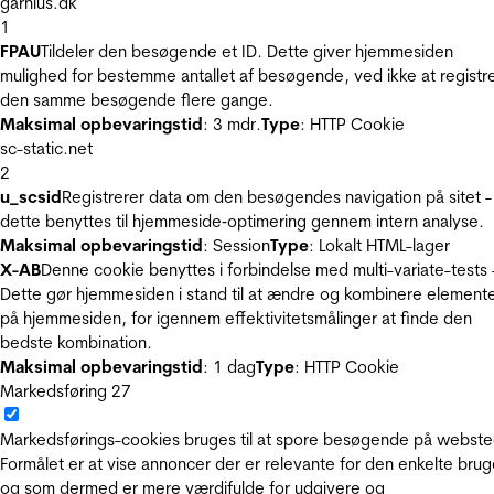
garnius.dk
1
FPAU
Tildeler den besøgende et ID. Dette giver hjemmesiden
mulighed for bestemme antallet af besøgende, ved ikke at registr
den samme besøgende flere gange.
Maksimal opbevaringstid
: 3 mdr.
Type
: HTTP Cookie
sc-static.net
2
u_scsid
Registrerer data om den besøgendes navigation på sitet -
dette benyttes til hjemmeside‐optimering gennem intern analyse.
Maksimal opbevaringstid
: Session
Type
: Lokalt HTML-lager
X-AB
Denne cookie benyttes i forbindelse med multi-variate-tests 
Dette gør hjemmesiden i stand til at ændre og kombinere element
på hjemmesiden, for igennem effektivitetsmålinger at finde den
bedste kombination.
Maksimal opbevaringstid
: 1 dag
Type
: HTTP Cookie
Markedsføring
27
Markedsførings-cookies bruges til at spore besøgende på webste
Formålet er at vise annoncer der er relevante for den enkelte brug
og som dermed er mere værdifulde for udgivere og