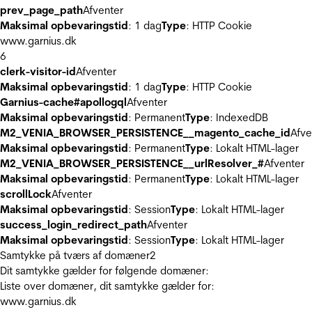
prev_page_path
Afventer
Maksimal opbevaringstid
: 1 dag
Type
: HTTP Cookie
www.garnius.dk
6
clerk-visitor-id
Afventer
Maksimal opbevaringstid
: 1 dag
Type
: HTTP Cookie
Garnius-cache#apollogql
Afventer
Maksimal opbevaringstid
: Permanent
Type
: IndexedDB
M2_VENIA_BROWSER_PERSISTENCE__magento_cache_id
Afve
Maksimal opbevaringstid
: Permanent
Type
: Lokalt HTML-lager
M2_VENIA_BROWSER_PERSISTENCE__urlResolver_#
Afventer
Maksimal opbevaringstid
: Permanent
Type
: Lokalt HTML-lager
scrollLock
Afventer
Maksimal opbevaringstid
: Session
Type
: Lokalt HTML-lager
success_login_redirect_path
Afventer
Maksimal opbevaringstid
: Session
Type
: Lokalt HTML-lager
Samtykke på tværs af domæner
2
Dit samtykke gælder for følgende domæner:
Liste over domæner, dit samtykke gælder for:
www.garnius.dk