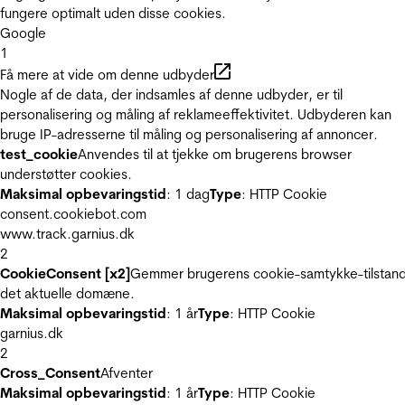
fungere optimalt uden disse cookies.
Google
1
Få mere at vide om denne udbyder
Nogle af de data, der indsamles af denne udbyder, er til
personalisering og måling af reklameeffektivitet. Udbyderen kan
bruge IP-adresserne til måling og personalisering af annoncer.
test_cookie
Anvendes til at tjekke om brugerens browser
understøtter cookies.
Maksimal opbevaringstid
: 1 dag
Type
: HTTP Cookie
consent.cookiebot.com
www.track.garnius.dk
2
CookieConsent [x2]
Gemmer brugerens cookie-samtykke-tilstand
det aktuelle domæne.
Maksimal opbevaringstid
: 1 år
Type
: HTTP Cookie
garnius.dk
2
Cross_Consent
Afventer
Maksimal opbevaringstid
: 1 år
Type
: HTTP Cookie