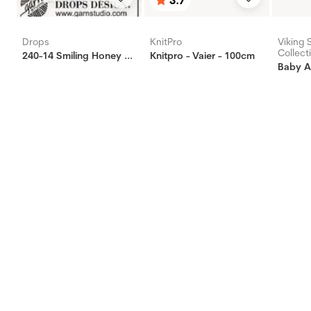
3.7
Vurdering:
ud af 5 stjerner
Drops
KnitPro
Viking 
Collect
240-14 Smiling Honey Top
Knitpro - Vaier - 100cm
Baby A