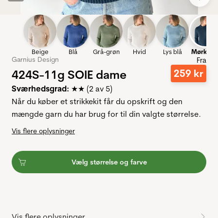
Beige
Blå
Grå-grøn
Hvid
Lys blå
Mørkebl
Garnius Design
Fra
424S-11g SOIE dame
259
kr
Sværhedsgrad
:
★★ (2 av 5)
Når du køber et strikkekit får du opskrift og den
mængde garn du har brug for til din valgte størrelse.
Vis flere oplysninger
Vælg størrelse og farve
Vis flere oplysninger