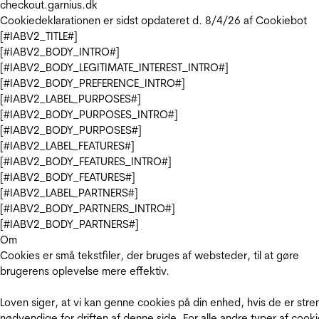
checkout.garnius.dk
Cookiedeklarationen er sidst opdateret d. 8/4/26 af
Cookiebot
[#IABV2_TITLE#]
[#IABV2_BODY_INTRO#]
[#IABV2_BODY_LEGITIMATE_INTEREST_INTRO#]
[#IABV2_BODY_PREFERENCE_INTRO#]
[#IABV2_LABEL_PURPOSES#]
[#IABV2_BODY_PURPOSES_INTRO#]
[#IABV2_BODY_PURPOSES#]
[#IABV2_LABEL_FEATURES#]
[#IABV2_BODY_FEATURES_INTRO#]
[#IABV2_BODY_FEATURES#]
[#IABV2_LABEL_PARTNERS#]
[#IABV2_BODY_PARTNERS_INTRO#]
[#IABV2_BODY_PARTNERS#]
Om
Cookies er små tekstfiler, der bruges af websteder, til at gøre
brugerens oplevelse mere effektiv.
Loven siger, at vi kan genne cookies på din enhed, hvis de er stre
nødvendige for driften af denne side. For alle andre typer af cooki