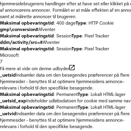
hjemmesidebrugerens handlinger efter at have set eller klikket på
af annoncørens annoncer. Formålet er at måle effekten af en ann
samt at målrette annoncer til brugeren.
Maksimal opbevaringstid
: 400 dage
Type
: HTTP Cookie
gmp\conversion#
Afventer
Maksimal opbevaringstid
: Session
Type
: Pixel Tracker
ddm/activity/src=#
Afventer
Maksimal opbevaringstid
: Session
Type
: Pixel Tracker
Microsoft
7
Få mere at vide om denne udbyder
_uetsid
Indsamler data om den besøgendes præferencer på flere
hjemmesider - benyttes til at optimere hjemmesidens annonce-
relevans i forhold til den specifikke besøgende.
Maksimal opbevaringstid
: Permanent
Type
: Lokalt HTML-lager
_uetsid_exp
Indeholder udløbsdatoen for cookie med samme nav
Maksimal opbevaringstid
: Permanent
Type
: Lokalt HTML-lager
_uetvid
Indsamler data om den besøgendes præferencer på flere
hjemmesider - benyttes til at optimere hjemmesidens annonce-
relevans i forhold til den specifikke besøgende.