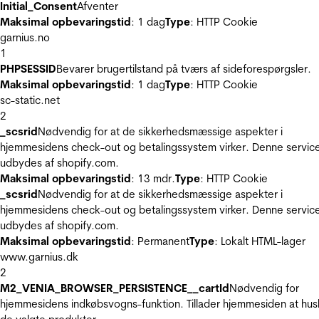
Initial_Consent
Afventer
Maksimal opbevaringstid
: 1 dag
Type
: HTTP Cookie
garnius.no
1
PHPSESSID
Bevarer brugertilstand på tværs af sideforespørgsler.
Maksimal opbevaringstid
: 1 dag
Type
: HTTP Cookie
sc-static.net
2
_scsrid
Nødvendig for at de sikkerhedsmæssige aspekter i
hjemmesidens check-out og betalingssystem virker. Denne servic
udbydes af shopify.com.
Maksimal opbevaringstid
: 13 mdr.
Type
: HTTP Cookie
_scsrid
Nødvendig for at de sikkerhedsmæssige aspekter i
hjemmesidens check-out og betalingssystem virker. Denne servic
udbydes af shopify.com.
Maksimal opbevaringstid
: Permanent
Type
: Lokalt HTML-lager
www.garnius.dk
2
M2_VENIA_BROWSER_PERSISTENCE__cartId
Nødvendig for
hjemmesidens indkøbsvogns-funktion. Tillader hjemmesiden at hus