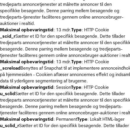
tredjeparts annoncetjenester at målrette annoncer til den
specifikke besøgende. Denne parring mellem besøgende og
tredjeparts-tjenester faciliteres gennem online annoncebruger-
auktioner i realtid.
Maksimal opbevaringstid
: 13 mdr.
Type
: HTTP Cookie
_scid_r
Sætter et ID for den specifikk besøgende. Dette tillader
tredjeparts annoncetjenester at målrette annoncer til den specifik
besøgende. Denne parring mellem besøgende og tredjeparts-
tjenester faciliteres gennem online annoncebruger-auktioner i realt
Maksimal opbevaringstid
: 13 mdr.
Type
: HTTP Cookie
_screload
Benyttes af Snapchat til at implementere annonceindho
på hjemmesiden - Cookien aflæser annoncernes effekt og indsaml
data til yderligere segmentering af brugerne.
Maksimal opbevaringstid
: Session
Type
: HTTP Cookie
u_sclid
Sætter et ID for den specifikk besøgende. Dette tillader
tredjeparts annoncetjenester at målrette annoncer til den specifik
besøgende. Denne parring mellem besøgende og tredjeparts-
tjenester faciliteres gennem online annoncebruger-auktioner i realt
Maksimal opbevaringstid
: Permanent
Type
: Lokalt HTML-lager
u_sclid_r
Sætter et ID for den specifikk besøgende. Dette tillader