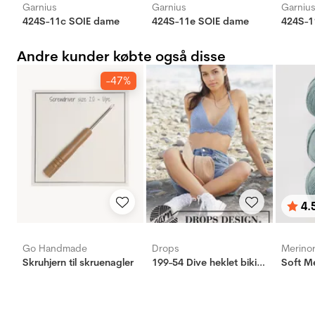
Garnius
Garnius
Garniu
424S-11c SOIE dame
424S-11e SOIE dame
424S-1
Andre kunder købte også disse
-47%
4.
Vurd
ud af
Go Handmade
Drops
Merino
Skruhjern til skruenagler
199-54 Dive heklet bikinitopp
Soft M