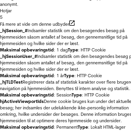
anonymt.
Hotjar
5
Få mere at vide om denne udbyder
_hjSession_#
Indsamler statistik om den besøgendes besøg på
hjemmesiden såsom antallet af besøg, den gennemsnitlige tid på
hjemmesiden og hvilke sider der er læst.
Maksimal opbevaringstid
: 1 dag
Type
: HTTP Cookie
_hjSessionUser_#
Indsamler statistik om den besøgendes besøg 
hjemmesiden såsom antallet af besøg, den gennemsnitlige tid på
hjemmesiden og hvilke sider der er læst.
Maksimal opbevaringstid
: 1 år
Type
: HTTP Cookie
_hjTLDTest
Registrerer data af statistisk karakter over flere bruger
navigation på hjemmesiden. Benyttes til intern analyse og statistik.
Maksimal opbevaringstid
: Session
Type
: HTTP Cookie
hjActiveViewportIds
Denne cookie bruges kun under det aktuell
besøg; her indsamles der udelukkende ikke-personlig information
omkring, hvilke undersider der besøges. Denne information bruges
hjemmesiden til at optimere deres hjemmeside og undersider.
Maksimal opbevaringstid
: Permanent
Type
: Lokalt HTML-lager