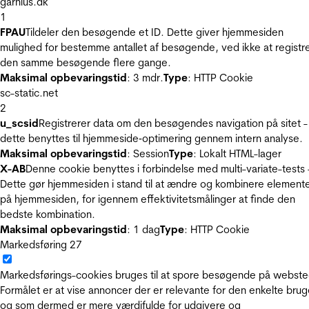
garnius.dk
1
FPAU
Tildeler den besøgende et ID. Dette giver hjemmesiden
mulighed for bestemme antallet af besøgende, ved ikke at registr
den samme besøgende flere gange.
Maksimal opbevaringstid
: 3 mdr.
Type
: HTTP Cookie
sc-static.net
2
u_scsid
Registrerer data om den besøgendes navigation på sitet -
dette benyttes til hjemmeside‐optimering gennem intern analyse.
Maksimal opbevaringstid
: Session
Type
: Lokalt HTML-lager
X-AB
Denne cookie benyttes i forbindelse med multi-variate-tests 
Dette gør hjemmesiden i stand til at ændre og kombinere element
på hjemmesiden, for igennem effektivitetsmålinger at finde den
bedste kombination.
Maksimal opbevaringstid
: 1 dag
Type
: HTTP Cookie
Markedsføring
27
Markedsførings-cookies bruges til at spore besøgende på webste
Formålet er at vise annoncer der er relevante for den enkelte brug
og som dermed er mere værdifulde for udgivere og