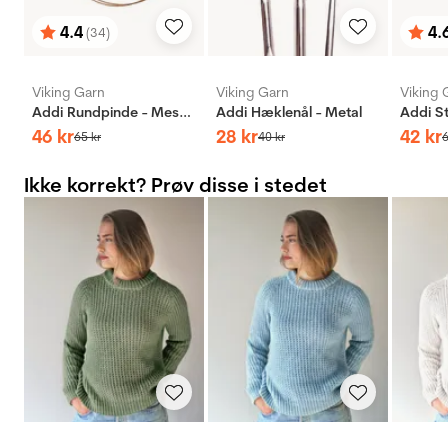
4.4
4.
(34)
Vurdering:
ud af 5 stjerner
Vurd
ud af
Viking Garn
Viking Garn
Viking 
Addi Rundpinde - Messing
Addi Hæklenål - Metal
46
kr
28
kr
42
kr
65
kr
40
kr
Ikke korrekt? Prøv disse i stedet