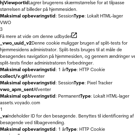
hjViewportId
Lagrer brugerens skærmstørrelse for at tilpasse
størrelsen af billeder på hjemmesiden.
Maksimal opbevaringstid
: Session
Type
: Lokalt HTML-lager
VWO
3
Få mere at vide om denne udbyder
_vwo_uuid_v2
Denne cookie muliggør brugen af split-tests for
hjemmesidens administrator. Split-tests bruges til at måle de
besøgendes navigation på hjemmesiden, og gennem ændringer v
split-tests finder administratoren forbedringer.
Maksimal opbevaringstid
: 1 år
Type
: HTTP Cookie
collect/v.gif
Afventer
Maksimal opbevaringstid
: Session
Type
: Pixel Tracker
vwo_apm_sent
Afventer
Maksimal opbevaringstid
: Permanent
Type
: Lokalt HTML-lager
assets.voyado.com
1
_va
Indeholder ID for den besøgende. Benyttes til identificering af
besøgende ved tilbagevending.
Maksimal opbevaringstid
: 1 år
Type
: HTTP Cookie