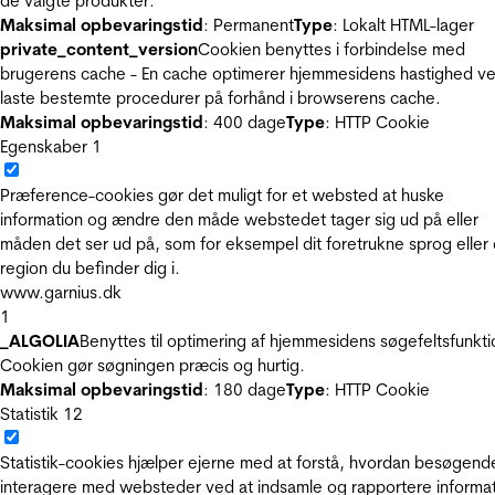
de valgte produkter.
Maksimal opbevaringstid
: Permanent
Type
: Lokalt HTML-lager
private_content_version
Cookien benyttes i forbindelse med
brugerens cache - En cache optimerer hjemmesidens hastighed ve
laste bestemte procedurer på forhånd i browserens cache.
Maksimal opbevaringstid
: 400 dage
Type
: HTTP Cookie
Egenskaber
1
Præference-cookies gør det muligt for et websted at huske
information og ændre den måde webstedet tager sig ud på eller
måden det ser ud på, som for eksempel dit foretrukne sprog eller
region du befinder dig i.
www.garnius.dk
1
_ALGOLIA
Benyttes til optimering af hjemmesidens søgefeltsfunkti
Cookien gør søgningen præcis og hurtig.
Maksimal opbevaringstid
: 180 dage
Type
: HTTP Cookie
Statistik
12
Statistik-cookies hjælper ejerne med at forstå, hvordan besøgend
interagere med websteder ved at indsamle og rapportere informa