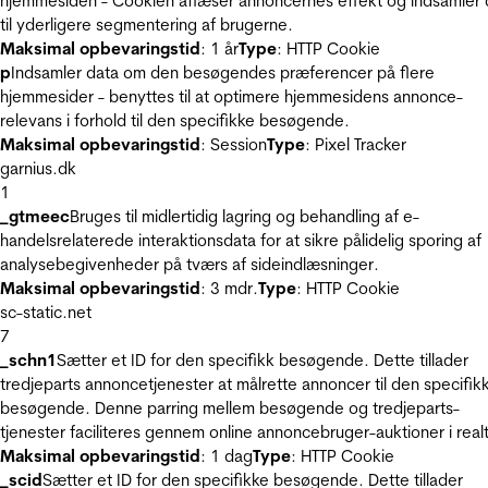
hjemmesiden - Cookien aflæser annoncernes effekt og indsamler 
til yderligere segmentering af brugerne.
Maksimal opbevaringstid
: 1 år
Type
: HTTP Cookie
p
Indsamler data om den besøgendes præferencer på flere
hjemmesider - benyttes til at optimere hjemmesidens annonce-
relevans i forhold til den specifikke besøgende.
Maksimal opbevaringstid
: Session
Type
: Pixel Tracker
garnius.dk
1
_gtmeec
Bruges til midlertidig lagring og behandling af e-
handelsrelaterede interaktionsdata for at sikre pålidelig sporing af
analysebegivenheder på tværs af sideindlæsninger.
Maksimal opbevaringstid
: 3 mdr.
Type
: HTTP Cookie
sc-static.net
7
_schn1
Sætter et ID for den specifikk besøgende. Dette tillader
tredjeparts annoncetjenester at målrette annoncer til den specifik
besøgende. Denne parring mellem besøgende og tredjeparts-
tjenester faciliteres gennem online annoncebruger-auktioner i realt
Maksimal opbevaringstid
: 1 dag
Type
: HTTP Cookie
_scid
Sætter et ID for den specifikke besøgende. Dette tillader