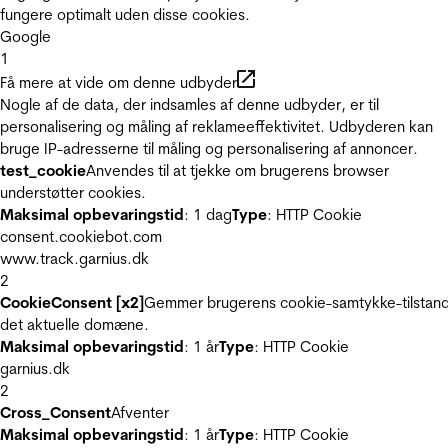
fungere optimalt uden disse cookies.
Google
1
Få mere at vide om denne udbyder
Nogle af de data, der indsamles af denne udbyder, er til
personalisering og måling af reklameeffektivitet. Udbyderen kan
bruge IP-adresserne til måling og personalisering af annoncer.
test_cookie
Anvendes til at tjekke om brugerens browser
understøtter cookies.
Maksimal opbevaringstid
: 1 dag
Type
: HTTP Cookie
consent.cookiebot.com
www.track.garnius.dk
2
CookieConsent [x2]
Gemmer brugerens cookie-samtykke-tilstand
det aktuelle domæne.
Maksimal opbevaringstid
: 1 år
Type
: HTTP Cookie
garnius.dk
2
Cross_Consent
Afventer
Maksimal opbevaringstid
: 1 år
Type
: HTTP Cookie