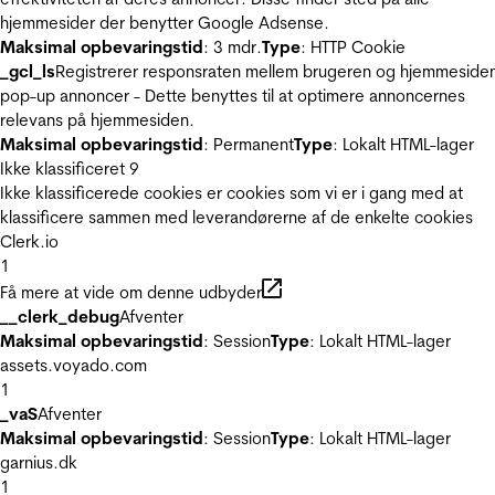
hjemmesider der benytter Google Adsense.
Maksimal opbevaringstid
: 3 mdr.
Type
: HTTP Cookie
_gcl_ls
Registrerer responsraten mellem brugeren og hjemmeside
pop-up annoncer - Dette benyttes til at optimere annoncernes
relevans på hjemmesiden.
Maksimal opbevaringstid
: Permanent
Type
: Lokalt HTML-lager
Ikke klassificeret
9
Ikke klassificerede cookies er cookies som vi er i gang med at
klassificere sammen med leverandørerne af de enkelte cookies
Clerk.io
1
Få mere at vide om denne udbyder
__clerk_debug
Afventer
Maksimal opbevaringstid
: Session
Type
: Lokalt HTML-lager
assets.voyado.com
1
_vaS
Afventer
Maksimal opbevaringstid
: Session
Type
: Lokalt HTML-lager
garnius.dk
1