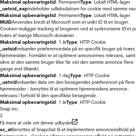
Maksimal opbevaringstid
: Permanent
Type
: Lokalt HTML-lager
_uetvid_exp
Indeholder udløbsdatoen for cookie med samme nav
Maksimal opbevaringstid
: Permanent
Type
: Lokalt HTML-lager
MUID
Anvendes bredt af Microsoft som et unikt ID til en bruger.
Cookien muliggør tracking af brugeren ved at synkronisere ID'et p
tværs af mange Microsoft-domæner.
Maksimal opbevaringstid
: 1 år
Type
: HTTP Cookie
_uetsid
Indsamler præferencedata på en specifik bruger på tværs 
hjemmesider. Formålet er at optimere annoncernes relevans, samt
sikre at den samme bruger ikke får vist den samme annonce flere
gange end tiltænkt.
Maksimal opbevaringstid
: 1 dag
Type
: HTTP Cookie
_uetvid
Indsamler data om den besøgendes præferencer på flere
hjemmesider - benyttes til at optimere hjemmesidens annonce-
relevans i forhold til den specifikke besøgende.
Maksimal opbevaringstid
: 1 år
Type
: HTTP Cookie
Snap Inc.
2
Få mere at vide om denne udbyder
sc_at
Benyttes af Snapchat til at implementere annonceindhold på