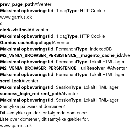
prev_page_path
Afventer
Maksimal opbevaringstid
: 1 dag
Type
: HTTP Cookie
www.garnius.dk
6
clerk-visitor-id
Afventer
Maksimal opbevaringstid
: 1 dag
Type
: HTTP Cookie
Garnius-cache#apollogql
Afventer
Maksimal opbevaringstid
: Permanent
Type
: IndexedDB
M2_VENIA_BROWSER_PERSISTENCE__magento_cache_id
Afve
Maksimal opbevaringstid
: Permanent
Type
: Lokalt HTML-lager
M2_VENIA_BROWSER_PERSISTENCE__urlResolver_#
Afventer
Maksimal opbevaringstid
: Permanent
Type
: Lokalt HTML-lager
scrollLock
Afventer
Maksimal opbevaringstid
: Session
Type
: Lokalt HTML-lager
success_login_redirect_path
Afventer
Maksimal opbevaringstid
: Session
Type
: Lokalt HTML-lager
Samtykke på tværs af domæner
2
Dit samtykke gælder for følgende domæner:
Liste over domæner, dit samtykke gælder for:
www.garnius.dk