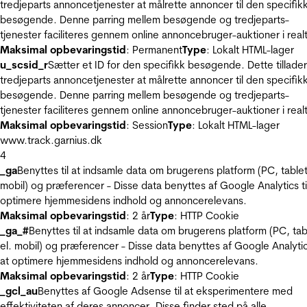
tredjeparts annoncetjenester at målrette annoncer til den specifik
besøgende. Denne parring mellem besøgende og tredjeparts-
tjenester faciliteres gennem online annoncebruger-auktioner i realt
Maksimal opbevaringstid
: Permanent
Type
: Lokalt HTML-lager
u_scsid_r
Sætter et ID for den specifikk besøgende. Dette tillader
tredjeparts annoncetjenester at målrette annoncer til den specifik
besøgende. Denne parring mellem besøgende og tredjeparts-
tjenester faciliteres gennem online annoncebruger-auktioner i realt
Maksimal opbevaringstid
: Session
Type
: Lokalt HTML-lager
www.track.garnius.dk
4
_ga
Benyttes til at indsamle data om brugerens platform (PC, tablet
mobil) og præferencer - Disse data benyttes af Google Analytics til
optimere hjemmesidens indhold og annoncerelevans.
Maksimal opbevaringstid
: 2 år
Type
: HTTP Cookie
_ga_#
Benyttes til at indsamle data om brugerens platform (PC, tab
el. mobil) og præferencer - Disse data benyttes af Google Analytics
at optimere hjemmesidens indhold og annoncerelevans.
Maksimal opbevaringstid
: 2 år
Type
: HTTP Cookie
_gcl_au
Benyttes af Google Adsense til at eksperimentere med
effektiviteten af deres annoncer. Disse finder sted på alle