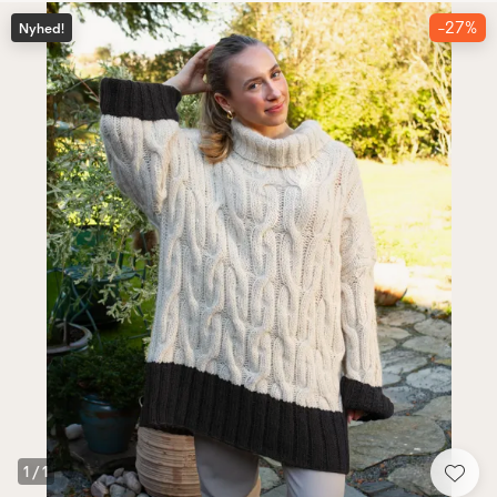
-27%
Nyhed!
1
/
1