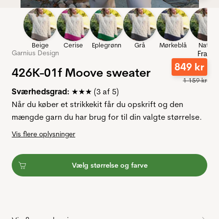
Beige
Cerise
Eplegrønn
Grå
Mørkeblå
Natur
Garnius Design
Fra
849
kr
426K-01f Moove sweater
1
159
kr
Sværhedsgrad:
★★★ (3 af 5)
Når du køber et strikkekit får du opskrift og den
mængde garn du har brug for til din valgte størrelse.
Vis flere oplysninger
Vælg størrelse og farve