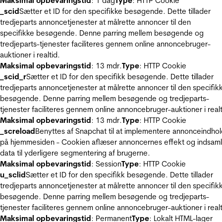
Maksimal opbevaringstid
: 1 dag
Type
: HTTP Cookie
_scid
Sætter et ID for den specifikke besøgende. Dette tillader
tredjeparts annoncetjenester at målrette annoncer til den
specifikke besøgende. Denne parring mellem besøgende og
tredjeparts-tjenester faciliteres gennem online annoncebruger-
auktioner i realtid.
Maksimal opbevaringstid
: 13 mdr.
Type
: HTTP Cookie
_scid_r
Sætter et ID for den specifikk besøgende. Dette tillader
tredjeparts annoncetjenester at målrette annoncer til den specifik
besøgende. Denne parring mellem besøgende og tredjeparts-
tjenester faciliteres gennem online annoncebruger-auktioner i realt
Maksimal opbevaringstid
: 13 mdr.
Type
: HTTP Cookie
_screload
Benyttes af Snapchat til at implementere annonceindho
på hjemmesiden - Cookien aflæser annoncernes effekt og indsaml
data til yderligere segmentering af brugerne.
Maksimal opbevaringstid
: Session
Type
: HTTP Cookie
u_sclid
Sætter et ID for den specifikk besøgende. Dette tillader
tredjeparts annoncetjenester at målrette annoncer til den specifik
besøgende. Denne parring mellem besøgende og tredjeparts-
tjenester faciliteres gennem online annoncebruger-auktioner i realt
Maksimal opbevaringstid
: Permanent
Type
: Lokalt HTML-lager