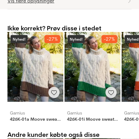
Vis flere oplysninger
Ikke korrekt? Prøv disse i stedet
-27%
-27%
Nyhed!
Nyhed!
Nyhed
Garnius
Garnius
Garniu
426K-01a Moove sweater
426K-01i Moove sweater
Andre kunder købte også disse