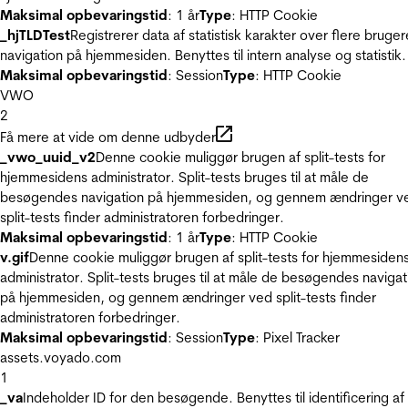
Maksimal opbevaringstid
: 1 år
Type
: HTTP Cookie
_hjTLDTest
Registrerer data af statistisk karakter over flere bruger
navigation på hjemmesiden. Benyttes til intern analyse og statistik.
Maksimal opbevaringstid
: Session
Type
: HTTP Cookie
VWO
2
Få mere at vide om denne udbyder
_vwo_uuid_v2
Denne cookie muliggør brugen af split-tests for
hjemmesidens administrator. Split-tests bruges til at måle de
besøgendes navigation på hjemmesiden, og gennem ændringer v
split-tests finder administratoren forbedringer.
Maksimal opbevaringstid
: 1 år
Type
: HTTP Cookie
v.gif
Denne cookie muliggør brugen af split-tests for hjemmesiden
administrator. Split-tests bruges til at måle de besøgendes navigat
på hjemmesiden, og gennem ændringer ved split-tests finder
administratoren forbedringer.
Maksimal opbevaringstid
: Session
Type
: Pixel Tracker
assets.voyado.com
1
_va
Indeholder ID for den besøgende. Benyttes til identificering af