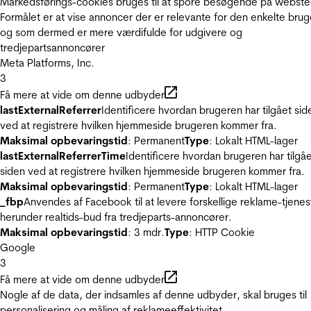
Markedsførings-cookies bruges til at spore besøgende på webste
Formålet er at vise annoncer der er relevante for den enkelte brug
og som dermed er mere værdifulde for udgivere og
tredjepartsannoncører
Meta Platforms, Inc.
3
Få mere at vide om denne udbyder
lastExternalReferrer
Identificere hvordan brugeren har tilgået sid
ved at registrere hvilken hjemmeside brugeren kommer fra.
Maksimal opbevaringstid
: Permanent
Type
: Lokalt HTML-lager
lastExternalReferrerTime
Identificere hvordan brugeren har tilgå
siden ved at registrere hvilken hjemmeside brugeren kommer fra.
Maksimal opbevaringstid
: Permanent
Type
: Lokalt HTML-lager
_fbp
Anvendes af Facebook til at levere forskellige reklame-tjenes
herunder realtids-bud fra tredjeparts-annoncører.
Maksimal opbevaringstid
: 3 mdr.
Type
: HTTP Cookie
Google
3
Få mere at vide om denne udbyder
Nogle af de data, der indsamles af denne udbyder, skal bruges til
personalisering og måling af reklameeffektivitet.