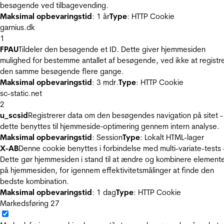
besøgende ved tilbagevending.
Maksimal opbevaringstid
: 1 år
Type
: HTTP Cookie
garnius.dk
1
FPAU
Tildeler den besøgende et ID. Dette giver hjemmesiden
mulighed for bestemme antallet af besøgende, ved ikke at registr
den samme besøgende flere gange.
Maksimal opbevaringstid
: 3 mdr.
Type
: HTTP Cookie
sc-static.net
2
u_scsid
Registrerer data om den besøgendes navigation på sitet -
dette benyttes til hjemmeside‐optimering gennem intern analyse.
Maksimal opbevaringstid
: Session
Type
: Lokalt HTML-lager
X-AB
Denne cookie benyttes i forbindelse med multi-variate-tests 
Dette gør hjemmesiden i stand til at ændre og kombinere element
på hjemmesiden, for igennem effektivitetsmålinger at finde den
bedste kombination.
Maksimal opbevaringstid
: 1 dag
Type
: HTTP Cookie
Markedsføring
27