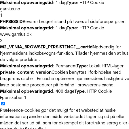
Maksimal opbevaringstid
: 1 dag
Type
: HTTP Cookie
garnius.no
1
PHPSESSID
Bevarer brugertilstand på tværs af sideforespørgsler.
Maksimal opbevaringstid
: 1 dag
Type
: HTTP Cookie
www.garnius.dk
2
M2_VENIA_BROWSER_PERSISTENCE__cartId
Nødvendig for
hjemmesidens indkøbsvogns-funktion. Tillader hjemmesiden at hus
de valgte produkter.
Maksimal opbevaringstid
: Permanent
Type
: Lokalt HTML-lager
private_content_version
Cookien benyttes i forbindelse med
brugerens cache - En cache optimerer hjemmesidens hastighed ve
laste bestemte procedurer på forhånd i browserens cache.
Maksimal opbevaringstid
: 400 dage
Type
: HTTP Cookie
Egenskaber
1
Præference-cookies gør det muligt for et websted at huske
information og ændre den måde webstedet tager sig ud på eller
måden det ser ud på, som for eksempel dit foretrukne sprog eller