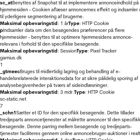
sc_at
Benyttes af Snapchat til at implementere annonceindhold på
hjemmesiden - Cookien aflæser annoncernes effekt og indsamler 
til yderligere segmentering af brugerne.
Maksimal opbevaringstid
: 1 år
Type
: HTTP Cookie
p
Indsamler data om den besøgendes præferencer på flere
hjemmesider - benyttes til at optimere hjemmesidens annonce-
relevans i forhold til den specifikke besøgende.
Maksimal opbevaringstid
: Session
Type
: Pixel Tracker
garnius.dk
1
_gtmeec
Bruges til midlertidig lagring og behandling af e-
handelsrelaterede interaktionsdata for at sikre pålidelig sporing af
analysebegivenheder på tværs af sideindlæsninger.
Maksimal opbevaringstid
: 3 mdr.
Type
: HTTP Cookie
sc-static.net
7
_schn1
Sætter et ID for den specifikk besøgende. Dette tillader
tredjeparts annoncetjenester at målrette annoncer til den specifik
besøgende. Denne parring mellem besøgende og tredjeparts-
tjenester faciliteres gennem online annoncebruger-auktioner i realt