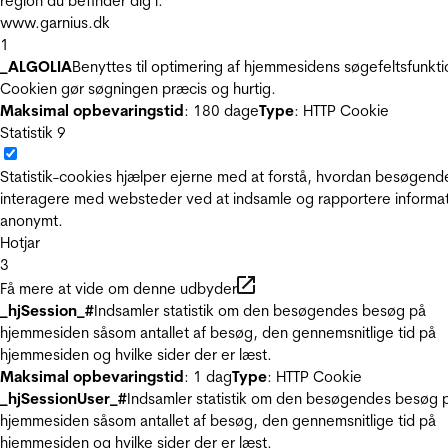
region du befinder dig i.
www.garnius.dk
1
_ALGOLIA
Benyttes til optimering af hjemmesidens søgefeltsfunkti
Cookien gør søgningen præcis og hurtig.
Maksimal opbevaringstid
: 180 dage
Type
: HTTP Cookie
Statistik
9
Statistik-cookies hjælper ejerne med at forstå, hvordan besøgend
interagere med websteder ved at indsamle og rapportere informa
anonymt.
Hotjar
3
Få mere at vide om denne udbyder
_hjSession_#
Indsamler statistik om den besøgendes besøg på
hjemmesiden såsom antallet af besøg, den gennemsnitlige tid på
hjemmesiden og hvilke sider der er læst.
Maksimal opbevaringstid
: 1 dag
Type
: HTTP Cookie
_hjSessionUser_#
Indsamler statistik om den besøgendes besøg 
hjemmesiden såsom antallet af besøg, den gennemsnitlige tid på
hjemmesiden og hvilke sider der er læst.