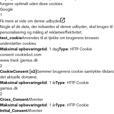
fungere optimalt uden disse cookies.
Google
1
Få mere at vide om denne udbyder
Nogle af de data, der indsamles af denne udbyder, skal bruges til
personalisering og måling af reklameeffektivitet.
test_cookie
Anvendes til at tjekke om brugerens browser
understøtter cookies.
Maksimal opbevaringstid
: 1 dag
Type
: HTTP Cookie
consent.cookiebot.com
www.track.garnius.dk
2
CookieConsent [x2]
Gemmer brugerens cookie-samtykke-tilstand
det aktuelle domæne.
Maksimal opbevaringstid
: 1 år
Type
: HTTP Cookie
garnius.dk
2
Cross_Consent
Afventer
Maksimal opbevaringstid
: 1 år
Type
: HTTP Cookie
Initial_Consent
Afventer