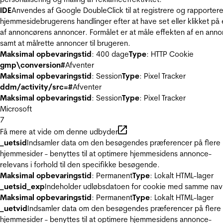
IDE
Anvendes af Google DoubleClick til at registrere og rapporter
hjemmesidebrugerens handlinger efter at have set eller klikket på
af annoncørens annoncer. Formålet er at måle effekten af en ann
samt at målrette annoncer til brugeren.
Maksimal opbevaringstid
: 400 dage
Type
: HTTP Cookie
gmp\conversion#
Afventer
Maksimal opbevaringstid
: Session
Type
: Pixel Tracker
ddm/activity/src=#
Afventer
Maksimal opbevaringstid
: Session
Type
: Pixel Tracker
Microsoft
7
Få mere at vide om denne udbyder
_uetsid
Indsamler data om den besøgendes præferencer på flere
hjemmesider - benyttes til at optimere hjemmesidens annonce-
relevans i forhold til den specifikke besøgende.
Maksimal opbevaringstid
: Permanent
Type
: Lokalt HTML-lager
_uetsid_exp
Indeholder udløbsdatoen for cookie med samme nav
Maksimal opbevaringstid
: Permanent
Type
: Lokalt HTML-lager
_uetvid
Indsamler data om den besøgendes præferencer på flere
hjemmesider - benyttes til at optimere hjemmesidens annonce-