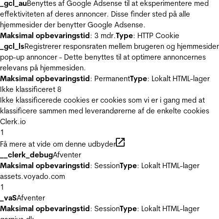
_gcl_au
Benyttes af Google Adsense til at eksperimentere med
effektiviteten af deres annoncer. Disse finder sted på alle
hjemmesider der benytter Google Adsense.
Maksimal opbevaringstid
: 3 mdr.
Type
: HTTP Cookie
_gcl_ls
Registrerer responsraten mellem brugeren og hjemmeside
pop-up annoncer - Dette benyttes til at optimere annoncernes
relevans på hjemmesiden.
Maksimal opbevaringstid
: Permanent
Type
: Lokalt HTML-lager
Ikke klassificeret
8
Ikke klassificerede cookies er cookies som vi er i gang med at
klassificere sammen med leverandørerne af de enkelte cookies
Clerk.io
1
Få mere at vide om denne udbyder
__clerk_debug
Afventer
Maksimal opbevaringstid
: Session
Type
: Lokalt HTML-lager
assets.voyado.com
1
_vaS
Afventer
Maksimal opbevaringstid
: Session
Type
: Lokalt HTML-lager