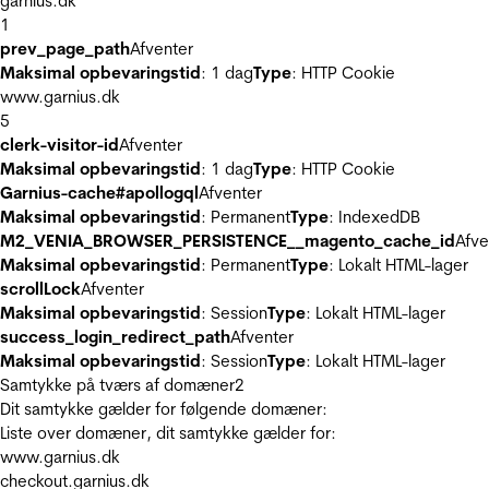
garnius.dk
1
prev_page_path
Afventer
Maksimal opbevaringstid
: 1 dag
Type
: HTTP Cookie
www.garnius.dk
5
clerk-visitor-id
Afventer
Maksimal opbevaringstid
: 1 dag
Type
: HTTP Cookie
Garnius-cache#apollogql
Afventer
Maksimal opbevaringstid
: Permanent
Type
: IndexedDB
M2_VENIA_BROWSER_PERSISTENCE__magento_cache_id
Afve
Maksimal opbevaringstid
: Permanent
Type
: Lokalt HTML-lager
scrollLock
Afventer
Maksimal opbevaringstid
: Session
Type
: Lokalt HTML-lager
success_login_redirect_path
Afventer
Maksimal opbevaringstid
: Session
Type
: Lokalt HTML-lager
Samtykke på tværs af domæner
2
Dit samtykke gælder for følgende domæner:
Liste over domæner, dit samtykke gælder for:
www.garnius.dk
checkout.garnius.dk