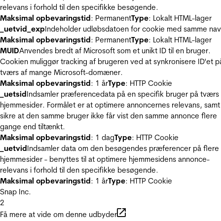
relevans i forhold til den specifikke besøgende.
Maksimal opbevaringstid
: Permanent
Type
: Lokalt HTML-lager
_uetvid_exp
Indeholder udløbsdatoen for cookie med samme nav
Maksimal opbevaringstid
: Permanent
Type
: Lokalt HTML-lager
MUID
Anvendes bredt af Microsoft som et unikt ID til en bruger.
Cookien muliggør tracking af brugeren ved at synkronisere ID'et p
tværs af mange Microsoft-domæner.
Maksimal opbevaringstid
: 1 år
Type
: HTTP Cookie
_uetsid
Indsamler præferencedata på en specifik bruger på tværs 
hjemmesider. Formålet er at optimere annoncernes relevans, samt
sikre at den samme bruger ikke får vist den samme annonce flere
gange end tiltænkt.
Maksimal opbevaringstid
: 1 dag
Type
: HTTP Cookie
_uetvid
Indsamler data om den besøgendes præferencer på flere
hjemmesider - benyttes til at optimere hjemmesidens annonce-
relevans i forhold til den specifikke besøgende.
Maksimal opbevaringstid
: 1 år
Type
: HTTP Cookie
Snap Inc.
2
Få mere at vide om denne udbyder