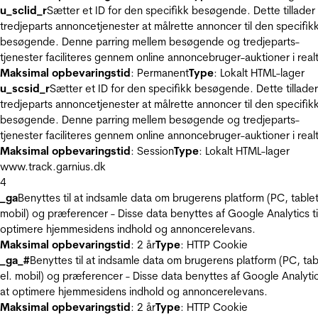
u_sclid_r
Sætter et ID for den specifikk besøgende. Dette tillader
tredjeparts annoncetjenester at målrette annoncer til den specifik
besøgende. Denne parring mellem besøgende og tredjeparts-
tjenester faciliteres gennem online annoncebruger-auktioner i realt
Maksimal opbevaringstid
: Permanent
Type
: Lokalt HTML-lager
u_scsid_r
Sætter et ID for den specifikk besøgende. Dette tillader
tredjeparts annoncetjenester at målrette annoncer til den specifik
besøgende. Denne parring mellem besøgende og tredjeparts-
tjenester faciliteres gennem online annoncebruger-auktioner i realt
Maksimal opbevaringstid
: Session
Type
: Lokalt HTML-lager
www.track.garnius.dk
4
_ga
Benyttes til at indsamle data om brugerens platform (PC, tablet
mobil) og præferencer - Disse data benyttes af Google Analytics til
optimere hjemmesidens indhold og annoncerelevans.
Maksimal opbevaringstid
: 2 år
Type
: HTTP Cookie
_ga_#
Benyttes til at indsamle data om brugerens platform (PC, tab
el. mobil) og præferencer - Disse data benyttes af Google Analytics
at optimere hjemmesidens indhold og annoncerelevans.
Maksimal opbevaringstid
: 2 år
Type
: HTTP Cookie