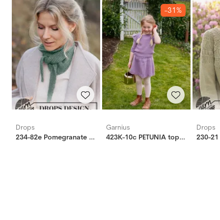
-31%
Drops
Garnius
Drops
234-82e Pomegranate Shawl
423K-10c PETUNIA topp mini (Woolevo)
230-21