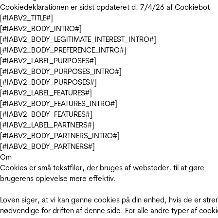
Cookiedeklarationen er sidst opdateret d. 7/4/26 af
Cookiebot
[#IABV2_TITLE#]
[#IABV2_BODY_INTRO#]
[#IABV2_BODY_LEGITIMATE_INTEREST_INTRO#]
[#IABV2_BODY_PREFERENCE_INTRO#]
[#IABV2_LABEL_PURPOSES#]
[#IABV2_BODY_PURPOSES_INTRO#]
[#IABV2_BODY_PURPOSES#]
[#IABV2_LABEL_FEATURES#]
[#IABV2_BODY_FEATURES_INTRO#]
[#IABV2_BODY_FEATURES#]
[#IABV2_LABEL_PARTNERS#]
[#IABV2_BODY_PARTNERS_INTRO#]
[#IABV2_BODY_PARTNERS#]
Om
Cookies er små tekstfiler, der bruges af websteder, til at gøre
brugerens oplevelse mere effektiv.
Loven siger, at vi kan genne cookies på din enhed, hvis de er stre
nødvendige for driften af denne side. For alle andre typer af cooki