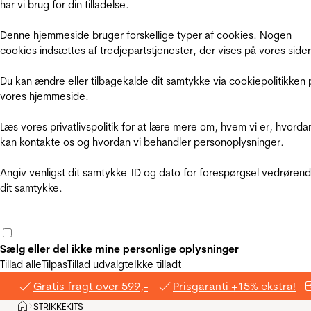
har vi brug for din tilladelse.
Denne hjemmeside bruger forskellige typer af cookies. Nogen
cookies indsættes af tredjepartstjenester, der vises på vores sider
Du kan ændre eller tilbagekalde dit samtykke via cookiepolitikken 
vores hjemmeside.
Læs vores privatlivspolitik for at lære mere om, hvem vi er, hvorda
kan kontakte os og hvordan vi behandler personoplysninger.
Angiv venligst dit samtykke-ID og dato for forespørgsel vedrøren
dit samtykke.
Sælg eller del ikke mine personlige oplysninger
Tillad alle
Tilpas
Tillad udvalgte
Ikke tilladt
Gratis fragt over 599,-
Prisgaranti +15% ekstra!
Hjem
STRIKKEKITS
>