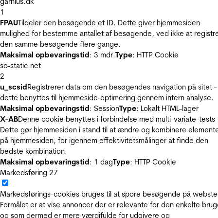
garnius.dk
1
FPAU
Tildeler den besøgende et ID. Dette giver hjemmesiden
mulighed for bestemme antallet af besøgende, ved ikke at registr
den samme besøgende flere gange.
Maksimal opbevaringstid
: 3 mdr.
Type
: HTTP Cookie
sc-static.net
2
u_scsid
Registrerer data om den besøgendes navigation på sitet -
dette benyttes til hjemmeside‐optimering gennem intern analyse.
Maksimal opbevaringstid
: Session
Type
: Lokalt HTML-lager
X-AB
Denne cookie benyttes i forbindelse med multi-variate-tests 
Dette gør hjemmesiden i stand til at ændre og kombinere element
på hjemmesiden, for igennem effektivitetsmålinger at finde den
bedste kombination.
Maksimal opbevaringstid
: 1 dag
Type
: HTTP Cookie
Markedsføring
27
Markedsførings-cookies bruges til at spore besøgende på webste
Formålet er at vise annoncer der er relevante for den enkelte brug
og som dermed er mere værdifulde for udgivere og