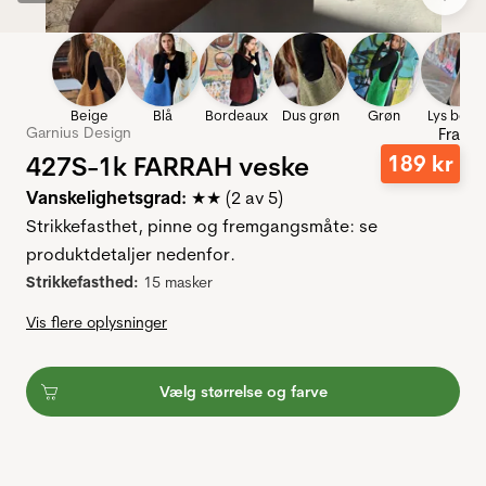
Beige
Blå
Bordeaux
Dus grøn
Grøn
Lys beig
Garnius Design
Fra
427S-1k FARRAH veske
189
kr
Vanskelighetsgrad:
★★ (2 av 5)
Strikkefasthet, pinne og fremgangsmåte: se
produktdetaljer nedenfor.
Strikkefasthed:
15 masker
Vis flere oplysninger
Vælg størrelse og farve