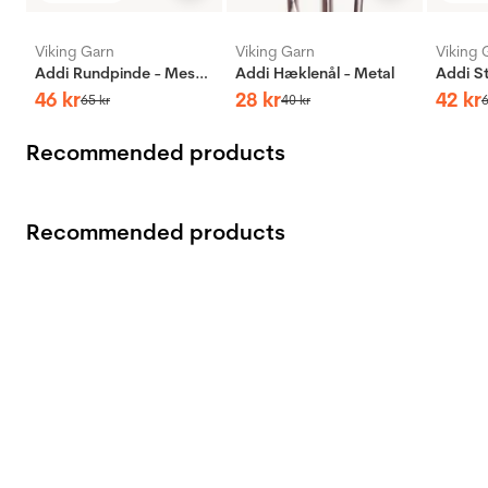
Viking Garn
Viking Garn
Viking 
Addi Rundpinde - Messing
Addi Hæklenål - Metal
46
kr
28
kr
42
kr
65
kr
40
kr
Recommended products
Recommended products