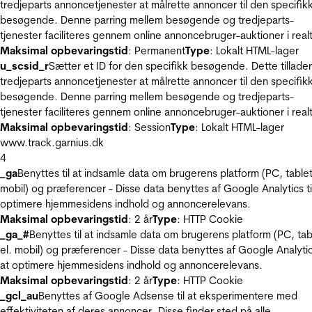
tredjeparts annoncetjenester at målrette annoncer til den specifik
besøgende. Denne parring mellem besøgende og tredjeparts-
tjenester faciliteres gennem online annoncebruger-auktioner i realt
Maksimal opbevaringstid
: Permanent
Type
: Lokalt HTML-lager
u_scsid_r
Sætter et ID for den specifikk besøgende. Dette tillader
tredjeparts annoncetjenester at målrette annoncer til den specifik
besøgende. Denne parring mellem besøgende og tredjeparts-
tjenester faciliteres gennem online annoncebruger-auktioner i realt
Maksimal opbevaringstid
: Session
Type
: Lokalt HTML-lager
www.track.garnius.dk
4
_ga
Benyttes til at indsamle data om brugerens platform (PC, tablet
mobil) og præferencer - Disse data benyttes af Google Analytics til
optimere hjemmesidens indhold og annoncerelevans.
Maksimal opbevaringstid
: 2 år
Type
: HTTP Cookie
_ga_#
Benyttes til at indsamle data om brugerens platform (PC, tab
el. mobil) og præferencer - Disse data benyttes af Google Analytics
at optimere hjemmesidens indhold og annoncerelevans.
Maksimal opbevaringstid
: 2 år
Type
: HTTP Cookie
_gcl_au
Benyttes af Google Adsense til at eksperimentere med
effektiviteten af deres annoncer. Disse finder sted på alle