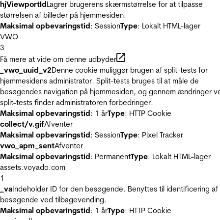
hjViewportId
Lagrer brugerens skærmstørrelse for at tilpasse
størrelsen af billeder på hjemmesiden.
Maksimal opbevaringstid
: Session
Type
: Lokalt HTML-lager
VWO
3
Få mere at vide om denne udbyder
_vwo_uuid_v2
Denne cookie muliggør brugen af split-tests for
hjemmesidens administrator. Split-tests bruges til at måle de
besøgendes navigation på hjemmesiden, og gennem ændringer v
split-tests finder administratoren forbedringer.
Maksimal opbevaringstid
: 1 år
Type
: HTTP Cookie
collect/v.gif
Afventer
Maksimal opbevaringstid
: Session
Type
: Pixel Tracker
vwo_apm_sent
Afventer
Maksimal opbevaringstid
: Permanent
Type
: Lokalt HTML-lager
assets.voyado.com
1
_va
Indeholder ID for den besøgende. Benyttes til identificering af
besøgende ved tilbagevending.
Maksimal opbevaringstid
: 1 år
Type
: HTTP Cookie