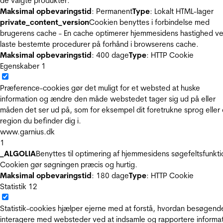
de valgte produkter.
Maksimal opbevaringstid
: Permanent
Type
: Lokalt HTML-lager
private_content_version
Cookien benyttes i forbindelse med
brugerens cache - En cache optimerer hjemmesidens hastighed ve
laste bestemte procedurer på forhånd i browserens cache.
Maksimal opbevaringstid
: 400 dage
Type
: HTTP Cookie
Egenskaber
1
Præference-cookies gør det muligt for et websted at huske
information og ændre den måde webstedet tager sig ud på eller
måden det ser ud på, som for eksempel dit foretrukne sprog eller
region du befinder dig i.
www.garnius.dk
1
_ALGOLIA
Benyttes til optimering af hjemmesidens søgefeltsfunkti
Cookien gør søgningen præcis og hurtig.
Maksimal opbevaringstid
: 180 dage
Type
: HTTP Cookie
Statistik
12
Statistik-cookies hjælper ejerne med at forstå, hvordan besøgend
interagere med websteder ved at indsamle og rapportere informa