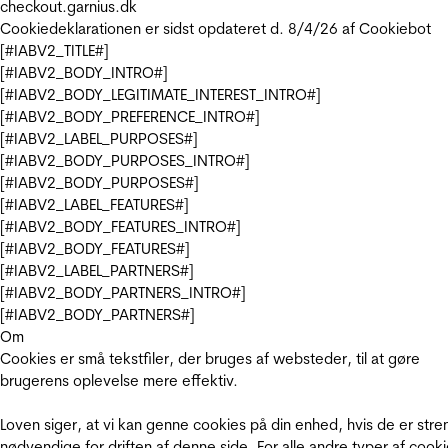
checkout.garnius.dk
Cookiedeklarationen er sidst opdateret d. 8/4/26 af
Cookiebot
[#IABV2_TITLE#]
[#IABV2_BODY_INTRO#]
[#IABV2_BODY_LEGITIMATE_INTEREST_INTRO#]
[#IABV2_BODY_PREFERENCE_INTRO#]
[#IABV2_LABEL_PURPOSES#]
[#IABV2_BODY_PURPOSES_INTRO#]
[#IABV2_BODY_PURPOSES#]
[#IABV2_LABEL_FEATURES#]
[#IABV2_BODY_FEATURES_INTRO#]
[#IABV2_BODY_FEATURES#]
[#IABV2_LABEL_PARTNERS#]
[#IABV2_BODY_PARTNERS_INTRO#]
[#IABV2_BODY_PARTNERS#]
Om
Cookies er små tekstfiler, der bruges af websteder, til at gøre
brugerens oplevelse mere effektiv.
Loven siger, at vi kan genne cookies på din enhed, hvis de er stre
nødvendige for driften af denne side. For alle andre typer af cooki