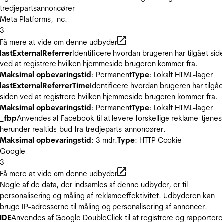
tredjepartsannoncører
Meta Platforms, Inc.
3
Få mere at vide om denne udbyder
lastExternalReferrer
Identificere hvordan brugeren har tilgået sid
ved at registrere hvilken hjemmeside brugeren kommer fra.
Maksimal opbevaringstid
: Permanent
Type
: Lokalt HTML-lager
lastExternalReferrerTime
Identificere hvordan brugeren har tilgå
siden ved at registrere hvilken hjemmeside brugeren kommer fra.
Maksimal opbevaringstid
: Permanent
Type
: Lokalt HTML-lager
_fbp
Anvendes af Facebook til at levere forskellige reklame-tjenes
herunder realtids-bud fra tredjeparts-annoncører.
Maksimal opbevaringstid
: 3 mdr.
Type
: HTTP Cookie
Google
3
Få mere at vide om denne udbyder
Nogle af de data, der indsamles af denne udbyder, er til
personalisering og måling af reklameeffektivitet. Udbyderen kan
bruge IP-adresserne til måling og personalisering af annoncer.
IDE
Anvendes af Google DoubleClick til at registrere og rapporter