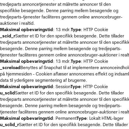
tredjeparts annoncetjenester at målrette annoncer til den
specifikke besøgende. Denne parring mellem besøgende og
tredjeparts-tjenester faciliteres gennem online annoncebruger-
auktioner i realtid.
Maksimal opbevaringstid
: 13 mdr.
Type
: HTTP Cookie
_scid_r
Sætter et ID for den specifikk besøgende. Dette tillader
tredjeparts annoncetjenester at målrette annoncer til den specifik
besøgende. Denne parring mellem besøgende og tredjeparts-
tjenester faciliteres gennem online annoncebruger-auktioner i realt
Maksimal opbevaringstid
: 13 mdr.
Type
: HTTP Cookie
_screload
Benyttes af Snapchat til at implementere annonceindho
på hjemmesiden - Cookien aflæser annoncernes effekt og indsaml
data til yderligere segmentering af brugerne.
Maksimal opbevaringstid
: Session
Type
: HTTP Cookie
u_sclid
Sætter et ID for den specifikk besøgende. Dette tillader
tredjeparts annoncetjenester at målrette annoncer til den specifik
besøgende. Denne parring mellem besøgende og tredjeparts-
tjenester faciliteres gennem online annoncebruger-auktioner i realt
Maksimal opbevaringstid
: Permanent
Type
: Lokalt HTML-lager
u_sclid_r
Sætter et ID for den specifikk besøgende. Dette tillader