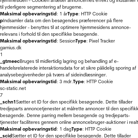
hjemmesiden - Cookien aflæser annoncernes effekt og indsamler 
til yderligere segmentering af brugerne.
Maksimal opbevaringstid
: 1 år
Type
: HTTP Cookie
p
Indsamler data om den besøgendes præferencer på flere
hjemmesider - benyttes til at optimere hjemmesidens annonce-
relevans i forhold til den specifikke besøgende.
Maksimal opbevaringstid
: Session
Type
: Pixel Tracker
garnius.dk
1
_gtmeec
Bruges til midlertidig lagring og behandling af e-
handelsrelaterede interaktionsdata for at sikre pålidelig sporing af
analysebegivenheder på tværs af sideindlæsninger.
Maksimal opbevaringstid
: 3 mdr.
Type
: HTTP Cookie
sc-static.net
7
_schn1
Sætter et ID for den specifikk besøgende. Dette tillader
tredjeparts annoncetjenester at målrette annoncer til den specifik
besøgende. Denne parring mellem besøgende og tredjeparts-
tjenester faciliteres gennem online annoncebruger-auktioner i realt
Maksimal opbevaringstid
: 1 dag
Type
: HTTP Cookie
_scid
Sætter et ID for den specifikke besøgende. Dette tillader