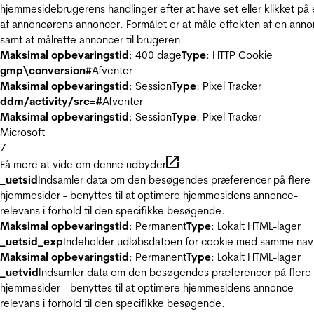
hjemmesidebrugerens handlinger efter at have set eller klikket på
af annoncørens annoncer. Formålet er at måle effekten af en ann
samt at målrette annoncer til brugeren.
Maksimal opbevaringstid
: 400 dage
Type
: HTTP Cookie
gmp\conversion#
Afventer
Maksimal opbevaringstid
: Session
Type
: Pixel Tracker
ddm/activity/src=#
Afventer
Maksimal opbevaringstid
: Session
Type
: Pixel Tracker
Microsoft
7
Få mere at vide om denne udbyder
_uetsid
Indsamler data om den besøgendes præferencer på flere
hjemmesider - benyttes til at optimere hjemmesidens annonce-
relevans i forhold til den specifikke besøgende.
Maksimal opbevaringstid
: Permanent
Type
: Lokalt HTML-lager
_uetsid_exp
Indeholder udløbsdatoen for cookie med samme nav
Maksimal opbevaringstid
: Permanent
Type
: Lokalt HTML-lager
_uetvid
Indsamler data om den besøgendes præferencer på flere
hjemmesider - benyttes til at optimere hjemmesidens annonce-
relevans i forhold til den specifikke besøgende.