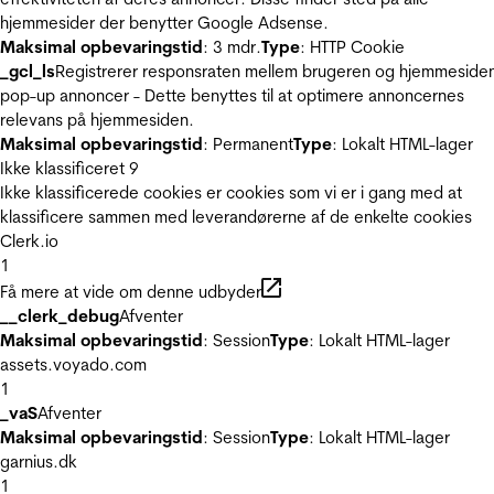
hjemmesider der benytter Google Adsense.
Maksimal opbevaringstid
: 3 mdr.
Type
: HTTP Cookie
_gcl_ls
Registrerer responsraten mellem brugeren og hjemmeside
pop-up annoncer - Dette benyttes til at optimere annoncernes
relevans på hjemmesiden.
Maksimal opbevaringstid
: Permanent
Type
: Lokalt HTML-lager
Ikke klassificeret
9
Ikke klassificerede cookies er cookies som vi er i gang med at
klassificere sammen med leverandørerne af de enkelte cookies
Clerk.io
1
Få mere at vide om denne udbyder
__clerk_debug
Afventer
Maksimal opbevaringstid
: Session
Type
: Lokalt HTML-lager
assets.voyado.com
1
_vaS
Afventer
Maksimal opbevaringstid
: Session
Type
: Lokalt HTML-lager
garnius.dk
1