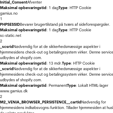
Initial_Consent
Afventer
Maksimal opbevaringstid
: 1 dag
Type
: HTTP Cookie
garnius.no
1
PHPSESSID
Bevarer brugertilstand på tværs af sideforespørgsler.
Maksimal opbevaringstid
: 1 dag
Type
: HTTP Cookie
sc-static.net
2
_scsrid
Nødvendig for at de sikkerhedsmæssige aspekter i
hjemmesidens check-out og betalingssystem virker. Denne servic
udbydes af shopify.com.
Maksimal opbevaringstid
: 13 mdr.
Type
: HTTP Cookie
_scsrid
Nødvendig for at de sikkerhedsmæssige aspekter i
hjemmesidens check-out og betalingssystem virker. Denne servic
udbydes af shopify.com.
Maksimal opbevaringstid
: Permanent
Type
: Lokalt HTML-lager
www.garnius.dk
2
M2_VENIA_BROWSER_PERSISTENCE__cartId
Nødvendig for
hjemmesidens indkøbsvogns-funktion. Tillader hjemmesiden at hus