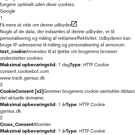
fungere optimalt uden disse cookies.
Google
1
Få mere at vide om denne udbyder
Nogle af de data, der indsamles af denne udbyder, er til
personalisering og måling af reklameeffektivitet. Udbyderen kan
bruge IP-adresserne til måling og personalisering af annoncer.
test_cookie
Anvendes til at tjekke om brugerens browser
understøtter cookies.
Maksimal opbevaringstid
: 1 dag
Type
: HTTP Cookie
consent.cookiebot.com
www.track.garnius.dk
2
CookieConsent [x2]
Gemmer brugerens cookie-samtykke-tilstand
det aktuelle domæne.
Maksimal opbevaringstid
: 1 år
Type
: HTTP Cookie
garnius.dk
2
Cross_Consent
Afventer
Maksimal opbevaringstid
: 1 år
Type
: HTTP Cookie