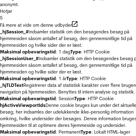
anonymt.
Hotjar
5
Få mere at vide om denne udbyder
_hjSession_#
Indsamler statistik om den besøgendes besøg på
hjemmesiden såsom antallet af besøg, den gennemsnitlige tid på
hjemmesiden og hvilke sider der er læst.
Maksimal opbevaringstid
: 1 dag
Type
: HTTP Cookie
_hjSessionUser_#
Indsamler statistik om den besøgendes besøg 
hjemmesiden såsom antallet af besøg, den gennemsnitlige tid på
hjemmesiden og hvilke sider der er læst.
Maksimal opbevaringstid
: 1 år
Type
: HTTP Cookie
_hjTLDTest
Registrerer data af statistisk karakter over flere bruger
navigation på hjemmesiden. Benyttes til intern analyse og statistik.
Maksimal opbevaringstid
: Session
Type
: HTTP Cookie
hjActiveViewportIds
Denne cookie bruges kun under det aktuell
besøg; her indsamles der udelukkende ikke-personlig information
omkring, hvilke undersider der besøges. Denne information bruges
hjemmesiden til at optimere deres hjemmeside og undersider.
Maksimal opbevaringstid
: Permanent
Type
: Lokalt HTML-lager