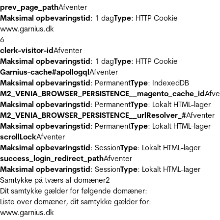
prev_page_path
Afventer
Maksimal opbevaringstid
: 1 dag
Type
: HTTP Cookie
www.garnius.dk
6
clerk-visitor-id
Afventer
Maksimal opbevaringstid
: 1 dag
Type
: HTTP Cookie
Garnius-cache#apollogql
Afventer
Maksimal opbevaringstid
: Permanent
Type
: IndexedDB
M2_VENIA_BROWSER_PERSISTENCE__magento_cache_id
Afve
Maksimal opbevaringstid
: Permanent
Type
: Lokalt HTML-lager
M2_VENIA_BROWSER_PERSISTENCE__urlResolver_#
Afventer
Maksimal opbevaringstid
: Permanent
Type
: Lokalt HTML-lager
scrollLock
Afventer
Maksimal opbevaringstid
: Session
Type
: Lokalt HTML-lager
success_login_redirect_path
Afventer
Maksimal opbevaringstid
: Session
Type
: Lokalt HTML-lager
Samtykke på tværs af domæner
2
Dit samtykke gælder for følgende domæner:
Liste over domæner, dit samtykke gælder for:
www.garnius.dk