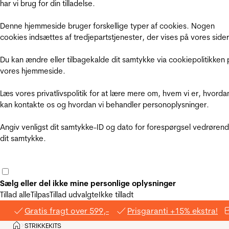
har vi brug for din tilladelse.
Denne hjemmeside bruger forskellige typer af cookies. Nogen
cookies indsættes af tredjepartstjenester, der vises på vores sider
Du kan ændre eller tilbagekalde dit samtykke via cookiepolitikken 
vores hjemmeside.
Læs vores privatlivspolitik for at lære mere om, hvem vi er, hvorda
kan kontakte os og hvordan vi behandler personoplysninger.
Angiv venligst dit samtykke-ID og dato for forespørgsel vedrøren
dit samtykke.
Sælg eller del ikke mine personlige oplysninger
Tillad alle
Tilpas
Tillad udvalgte
Ikke tilladt
Gratis fragt over 599,-
Prisgaranti +15% ekstra!
Hjem
STRIKKEKITS
>