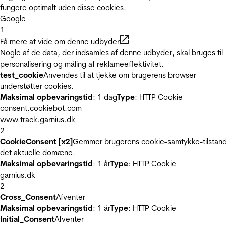
fungere optimalt uden disse cookies.
Google
1
Få mere at vide om denne udbyder
Nogle af de data, der indsamles af denne udbyder, skal bruges til
personalisering og måling af reklameeffektivitet.
test_cookie
Anvendes til at tjekke om brugerens browser
understøtter cookies.
Maksimal opbevaringstid
: 1 dag
Type
: HTTP Cookie
consent.cookiebot.com
www.track.garnius.dk
2
CookieConsent [x2]
Gemmer brugerens cookie-samtykke-tilstand
det aktuelle domæne.
Maksimal opbevaringstid
: 1 år
Type
: HTTP Cookie
garnius.dk
2
Cross_Consent
Afventer
Maksimal opbevaringstid
: 1 år
Type
: HTTP Cookie
Initial_Consent
Afventer