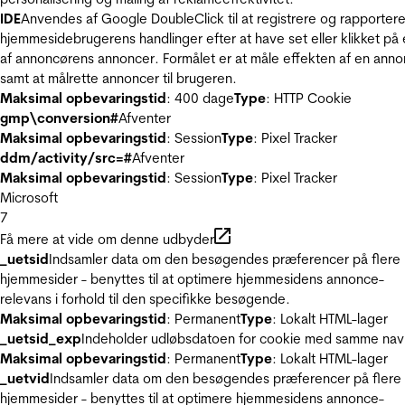
IDE
Anvendes af Google DoubleClick til at registrere og rapporter
hjemmesidebrugerens handlinger efter at have set eller klikket på
af annoncørens annoncer. Formålet er at måle effekten af en ann
samt at målrette annoncer til brugeren.
Maksimal opbevaringstid
: 400 dage
Type
: HTTP Cookie
gmp\conversion#
Afventer
Maksimal opbevaringstid
: Session
Type
: Pixel Tracker
ddm/activity/src=#
Afventer
Maksimal opbevaringstid
: Session
Type
: Pixel Tracker
Microsoft
7
Få mere at vide om denne udbyder
_uetsid
Indsamler data om den besøgendes præferencer på flere
hjemmesider - benyttes til at optimere hjemmesidens annonce-
relevans i forhold til den specifikke besøgende.
Maksimal opbevaringstid
: Permanent
Type
: Lokalt HTML-lager
_uetsid_exp
Indeholder udløbsdatoen for cookie med samme nav
Maksimal opbevaringstid
: Permanent
Type
: Lokalt HTML-lager
_uetvid
Indsamler data om den besøgendes præferencer på flere
hjemmesider - benyttes til at optimere hjemmesidens annonce-