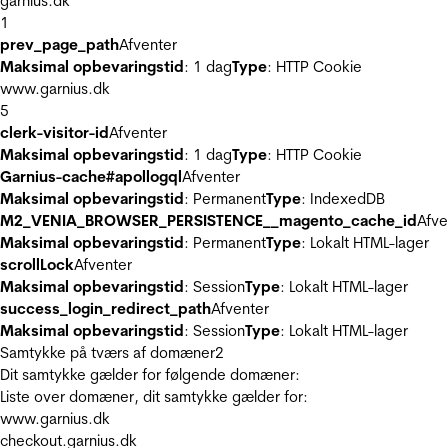
garnius.dk
1
prev_page_path
Afventer
Maksimal opbevaringstid
: 1 dag
Type
: HTTP Cookie
www.garnius.dk
5
clerk-visitor-id
Afventer
Maksimal opbevaringstid
: 1 dag
Type
: HTTP Cookie
Garnius-cache#apollogql
Afventer
Maksimal opbevaringstid
: Permanent
Type
: IndexedDB
M2_VENIA_BROWSER_PERSISTENCE__magento_cache_id
Afve
Maksimal opbevaringstid
: Permanent
Type
: Lokalt HTML-lager
scrollLock
Afventer
Maksimal opbevaringstid
: Session
Type
: Lokalt HTML-lager
success_login_redirect_path
Afventer
Maksimal opbevaringstid
: Session
Type
: Lokalt HTML-lager
Samtykke på tværs af domæner
2
Dit samtykke gælder for følgende domæner:
Liste over domæner, dit samtykke gælder for:
www.garnius.dk
checkout.garnius.dk