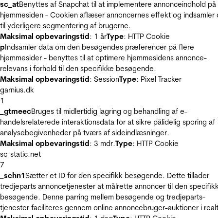
sc_at
Benyttes af Snapchat til at implementere annonceindhold på
hjemmesiden - Cookien aflæser annoncernes effekt og indsamler 
til yderligere segmentering af brugerne.
Maksimal opbevaringstid
: 1 år
Type
: HTTP Cookie
p
Indsamler data om den besøgendes præferencer på flere
hjemmesider - benyttes til at optimere hjemmesidens annonce-
relevans i forhold til den specifikke besøgende.
Maksimal opbevaringstid
: Session
Type
: Pixel Tracker
garnius.dk
1
_gtmeec
Bruges til midlertidig lagring og behandling af e-
handelsrelaterede interaktionsdata for at sikre pålidelig sporing af
analysebegivenheder på tværs af sideindlæsninger.
Maksimal opbevaringstid
: 3 mdr.
Type
: HTTP Cookie
sc-static.net
7
_schn1
Sætter et ID for den specifikk besøgende. Dette tillader
tredjeparts annoncetjenester at målrette annoncer til den specifik
besøgende. Denne parring mellem besøgende og tredjeparts-
tjenester faciliteres gennem online annoncebruger-auktioner i realt