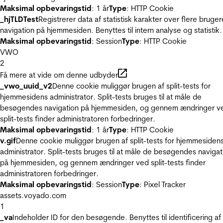
Maksimal opbevaringstid
: 1 år
Type
: HTTP Cookie
_hjTLDTest
Registrerer data af statistisk karakter over flere bruger
navigation på hjemmesiden. Benyttes til intern analyse og statistik.
Maksimal opbevaringstid
: Session
Type
: HTTP Cookie
VWO
2
Få mere at vide om denne udbyder
_vwo_uuid_v2
Denne cookie muliggør brugen af split-tests for
hjemmesidens administrator. Split-tests bruges til at måle de
besøgendes navigation på hjemmesiden, og gennem ændringer v
split-tests finder administratoren forbedringer.
Maksimal opbevaringstid
: 1 år
Type
: HTTP Cookie
v.gif
Denne cookie muliggør brugen af split-tests for hjemmesiden
administrator. Split-tests bruges til at måle de besøgendes navigat
på hjemmesiden, og gennem ændringer ved split-tests finder
administratoren forbedringer.
Maksimal opbevaringstid
: Session
Type
: Pixel Tracker
assets.voyado.com
1
_va
Indeholder ID for den besøgende. Benyttes til identificering af