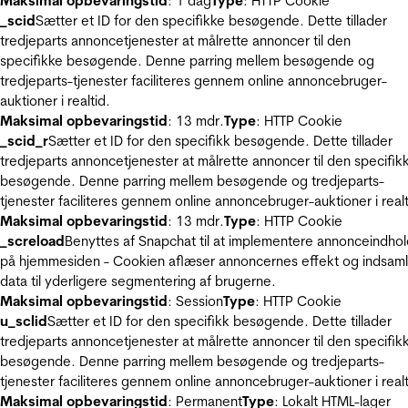
Maksimal opbevaringstid
: 1 dag
Type
: HTTP Cookie
_scid
Sætter et ID for den specifikke besøgende. Dette tillader
tredjeparts annoncetjenester at målrette annoncer til den
specifikke besøgende. Denne parring mellem besøgende og
tredjeparts-tjenester faciliteres gennem online annoncebruger-
auktioner i realtid.
Maksimal opbevaringstid
: 13 mdr.
Type
: HTTP Cookie
_scid_r
Sætter et ID for den specifikk besøgende. Dette tillader
tredjeparts annoncetjenester at målrette annoncer til den specifik
besøgende. Denne parring mellem besøgende og tredjeparts-
tjenester faciliteres gennem online annoncebruger-auktioner i realt
Maksimal opbevaringstid
: 13 mdr.
Type
: HTTP Cookie
_screload
Benyttes af Snapchat til at implementere annonceindho
på hjemmesiden - Cookien aflæser annoncernes effekt og indsaml
data til yderligere segmentering af brugerne.
Maksimal opbevaringstid
: Session
Type
: HTTP Cookie
u_sclid
Sætter et ID for den specifikk besøgende. Dette tillader
tredjeparts annoncetjenester at målrette annoncer til den specifik
besøgende. Denne parring mellem besøgende og tredjeparts-
tjenester faciliteres gennem online annoncebruger-auktioner i realt
Maksimal opbevaringstid
: Permanent
Type
: Lokalt HTML-lager