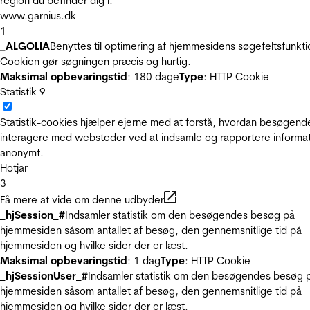
region du befinder dig i.
www.garnius.dk
1
_ALGOLIA
Benyttes til optimering af hjemmesidens søgefeltsfunkti
Cookien gør søgningen præcis og hurtig.
Maksimal opbevaringstid
: 180 dage
Type
: HTTP Cookie
Statistik
9
Statistik-cookies hjælper ejerne med at forstå, hvordan besøgend
interagere med websteder ved at indsamle og rapportere informa
anonymt.
Hotjar
3
Få mere at vide om denne udbyder
_hjSession_#
Indsamler statistik om den besøgendes besøg på
hjemmesiden såsom antallet af besøg, den gennemsnitlige tid på
hjemmesiden og hvilke sider der er læst.
Maksimal opbevaringstid
: 1 dag
Type
: HTTP Cookie
_hjSessionUser_#
Indsamler statistik om den besøgendes besøg 
hjemmesiden såsom antallet af besøg, den gennemsnitlige tid på
hjemmesiden og hvilke sider der er læst.