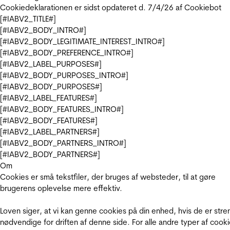
Cookiedeklarationen er sidst opdateret d. 7/4/26 af
Cookiebot
[#IABV2_TITLE#]
[#IABV2_BODY_INTRO#]
[#IABV2_BODY_LEGITIMATE_INTEREST_INTRO#]
[#IABV2_BODY_PREFERENCE_INTRO#]
[#IABV2_LABEL_PURPOSES#]
[#IABV2_BODY_PURPOSES_INTRO#]
[#IABV2_BODY_PURPOSES#]
[#IABV2_LABEL_FEATURES#]
[#IABV2_BODY_FEATURES_INTRO#]
[#IABV2_BODY_FEATURES#]
[#IABV2_LABEL_PARTNERS#]
[#IABV2_BODY_PARTNERS_INTRO#]
[#IABV2_BODY_PARTNERS#]
Om
Cookies er små tekstfiler, der bruges af websteder, til at gøre
brugerens oplevelse mere effektiv.
Loven siger, at vi kan genne cookies på din enhed, hvis de er stre
nødvendige for driften af denne side. For alle andre typer af cooki