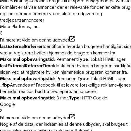
Markedsførings-cookies bruges til at spore besøgende på webste
Formålet er at vise annoncer der er relevante for den enkelte brug
og som dermed er mere værdifulde for udgivere og
tredjepartsannoncører
Meta Platforms, Inc.
3
Få mere at vide om denne udbyder
lastExternalReferrer
Identificere hvordan brugeren har tilgået sid
ved at registrere hvilken hjemmeside brugeren kommer fra.
Maksimal opbevaringstid
: Permanent
Type
: Lokalt HTML-lager
lastExternalReferrerTime
Identificere hvordan brugeren har tilgå
siden ved at registrere hvilken hjemmeside brugeren kommer fra.
Maksimal opbevaringstid
: Permanent
Type
: Lokalt HTML-lager
_fbp
Anvendes af Facebook til at levere forskellige reklame-tjenes
herunder realtids-bud fra tredjeparts-annoncører.
Maksimal opbevaringstid
: 3 mdr.
Type
: HTTP Cookie
Google
3
Få mere at vide om denne udbyder
Nogle af de data, der indsamles af denne udbyder, skal bruges til
personalisering og måling af reklameeffektivitet.