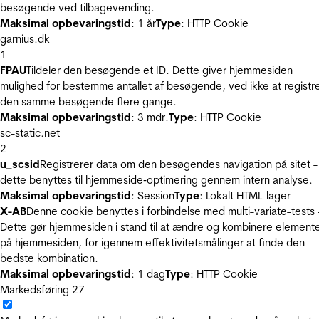
besøgende ved tilbagevending.
Maksimal opbevaringstid
: 1 år
Type
: HTTP Cookie
garnius.dk
1
FPAU
Tildeler den besøgende et ID. Dette giver hjemmesiden
mulighed for bestemme antallet af besøgende, ved ikke at registr
den samme besøgende flere gange.
Maksimal opbevaringstid
: 3 mdr.
Type
: HTTP Cookie
sc-static.net
2
u_scsid
Registrerer data om den besøgendes navigation på sitet -
dette benyttes til hjemmeside‐optimering gennem intern analyse.
Maksimal opbevaringstid
: Session
Type
: Lokalt HTML-lager
X-AB
Denne cookie benyttes i forbindelse med multi-variate-tests 
Dette gør hjemmesiden i stand til at ændre og kombinere element
på hjemmesiden, for igennem effektivitetsmålinger at finde den
bedste kombination.
Maksimal opbevaringstid
: 1 dag
Type
: HTTP Cookie
Markedsføring
27