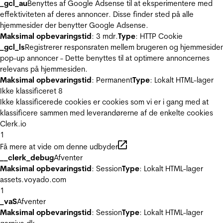
_gcl_au
Benyttes af Google Adsense til at eksperimentere med
effektiviteten af deres annoncer. Disse finder sted på alle
hjemmesider der benytter Google Adsense.
Maksimal opbevaringstid
: 3 mdr.
Type
: HTTP Cookie
_gcl_ls
Registrerer responsraten mellem brugeren og hjemmeside
pop-up annoncer - Dette benyttes til at optimere annoncernes
relevans på hjemmesiden.
Maksimal opbevaringstid
: Permanent
Type
: Lokalt HTML-lager
Ikke klassificeret
8
Ikke klassificerede cookies er cookies som vi er i gang med at
klassificere sammen med leverandørerne af de enkelte cookies
Clerk.io
1
Få mere at vide om denne udbyder
__clerk_debug
Afventer
Maksimal opbevaringstid
: Session
Type
: Lokalt HTML-lager
assets.voyado.com
1
_vaS
Afventer
Maksimal opbevaringstid
: Session
Type
: Lokalt HTML-lager