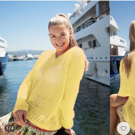
1
/
4