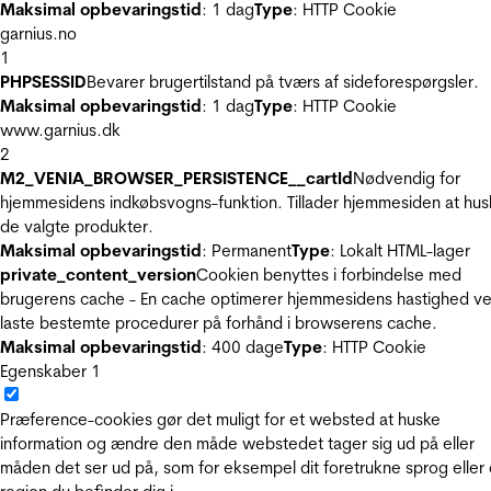
Maksimal opbevaringstid
: 1 dag
Type
: HTTP Cookie
garnius.no
1
PHPSESSID
Bevarer brugertilstand på tværs af sideforespørgsler.
Maksimal opbevaringstid
: 1 dag
Type
: HTTP Cookie
www.garnius.dk
2
M2_VENIA_BROWSER_PERSISTENCE__cartId
Nødvendig for
hjemmesidens indkøbsvogns-funktion. Tillader hjemmesiden at hus
de valgte produkter.
Maksimal opbevaringstid
: Permanent
Type
: Lokalt HTML-lager
private_content_version
Cookien benyttes i forbindelse med
brugerens cache - En cache optimerer hjemmesidens hastighed ve
laste bestemte procedurer på forhånd i browserens cache.
Maksimal opbevaringstid
: 400 dage
Type
: HTTP Cookie
Egenskaber
1
Præference-cookies gør det muligt for et websted at huske
information og ændre den måde webstedet tager sig ud på eller
måden det ser ud på, som for eksempel dit foretrukne sprog eller