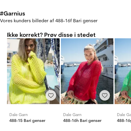
#Garnius
Vores kunders billeder af 488-16f Bari genser
Ikke korrekt? Prøv disse i stedet
Dale Garn
Dale Garn
Dale G
488-15 Bari genser
488-16h Bari genser
488-16