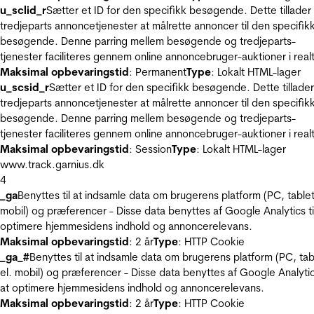
u_sclid_r
Sætter et ID for den specifikk besøgende. Dette tillader
tredjeparts annoncetjenester at målrette annoncer til den specifik
besøgende. Denne parring mellem besøgende og tredjeparts-
tjenester faciliteres gennem online annoncebruger-auktioner i realt
Maksimal opbevaringstid
: Permanent
Type
: Lokalt HTML-lager
u_scsid_r
Sætter et ID for den specifikk besøgende. Dette tillader
tredjeparts annoncetjenester at målrette annoncer til den specifik
besøgende. Denne parring mellem besøgende og tredjeparts-
tjenester faciliteres gennem online annoncebruger-auktioner i realt
Maksimal opbevaringstid
: Session
Type
: Lokalt HTML-lager
www.track.garnius.dk
4
_ga
Benyttes til at indsamle data om brugerens platform (PC, tablet
mobil) og præferencer - Disse data benyttes af Google Analytics til
optimere hjemmesidens indhold og annoncerelevans.
Maksimal opbevaringstid
: 2 år
Type
: HTTP Cookie
_ga_#
Benyttes til at indsamle data om brugerens platform (PC, tab
el. mobil) og præferencer - Disse data benyttes af Google Analytics
at optimere hjemmesidens indhold og annoncerelevans.
Maksimal opbevaringstid
: 2 år
Type
: HTTP Cookie