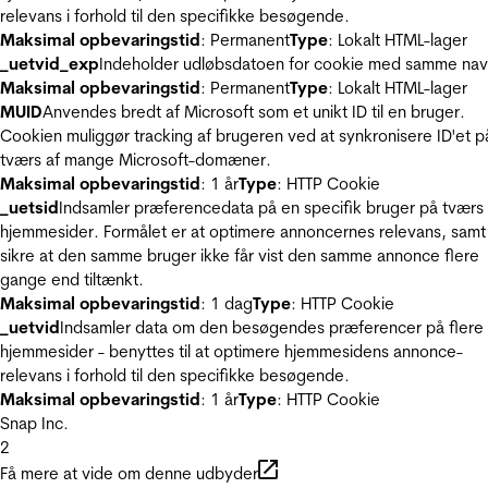
relevans i forhold til den specifikke besøgende.
Maksimal opbevaringstid
: Permanent
Type
: Lokalt HTML-lager
_uetvid_exp
Indeholder udløbsdatoen for cookie med samme nav
Maksimal opbevaringstid
: Permanent
Type
: Lokalt HTML-lager
MUID
Anvendes bredt af Microsoft som et unikt ID til en bruger.
Cookien muliggør tracking af brugeren ved at synkronisere ID'et p
tværs af mange Microsoft-domæner.
Maksimal opbevaringstid
: 1 år
Type
: HTTP Cookie
_uetsid
Indsamler præferencedata på en specifik bruger på tværs 
hjemmesider. Formålet er at optimere annoncernes relevans, samt
sikre at den samme bruger ikke får vist den samme annonce flere
gange end tiltænkt.
Maksimal opbevaringstid
: 1 dag
Type
: HTTP Cookie
_uetvid
Indsamler data om den besøgendes præferencer på flere
hjemmesider - benyttes til at optimere hjemmesidens annonce-
relevans i forhold til den specifikke besøgende.
Maksimal opbevaringstid
: 1 år
Type
: HTTP Cookie
Snap Inc.
2
Få mere at vide om denne udbyder