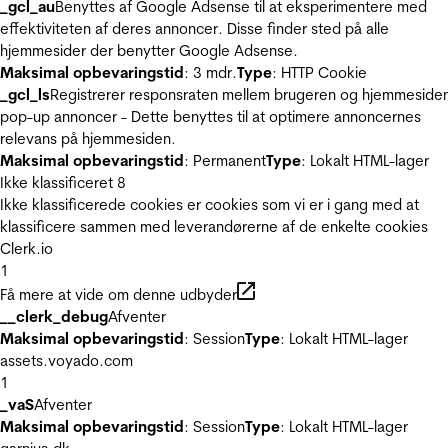
_gcl_au
Benyttes af Google Adsense til at eksperimentere med
effektiviteten af deres annoncer. Disse finder sted på alle
hjemmesider der benytter Google Adsense.
Maksimal opbevaringstid
: 3 mdr.
Type
: HTTP Cookie
_gcl_ls
Registrerer responsraten mellem brugeren og hjemmeside
pop-up annoncer - Dette benyttes til at optimere annoncernes
relevans på hjemmesiden.
Maksimal opbevaringstid
: Permanent
Type
: Lokalt HTML-lager
Ikke klassificeret
8
Ikke klassificerede cookies er cookies som vi er i gang med at
klassificere sammen med leverandørerne af de enkelte cookies
Clerk.io
1
Få mere at vide om denne udbyder
__clerk_debug
Afventer
Maksimal opbevaringstid
: Session
Type
: Lokalt HTML-lager
assets.voyado.com
1
_vaS
Afventer
Maksimal opbevaringstid
: Session
Type
: Lokalt HTML-lager