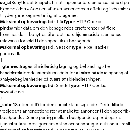
sc_at
Benyttes af Snapchat til at implementere annonceindhold på
hjemmesiden - Cookien aflæser annoncernes effekt og indsamler 
til yderligere segmentering af brugerne.
Maksimal opbevaringstid
: 1 år
Type
: HTTP Cookie
p
Indsamler data om den besøgendes præferencer på flere
hjemmesider - benyttes til at optimere hjemmesidens annonce-
relevans i forhold til den specifikke besøgende.
Maksimal opbevaringstid
: Session
Type
: Pixel Tracker
garnius.dk
1
_gtmeec
Bruges til midlertidig lagring og behandling af e-
handelsrelaterede interaktionsdata for at sikre pålidelig sporing af
analysebegivenheder på tværs af sideindlæsninger.
Maksimal opbevaringstid
: 3 mdr.
Type
: HTTP Cookie
sc-static.net
7
_schn1
Sætter et ID for den specifikk besøgende. Dette tillader
tredjeparts annoncetjenester at målrette annoncer til den specifik
besøgende. Denne parring mellem besøgende og tredjeparts-
tjenester faciliteres gennem online annoncebruger-auktioner i realt