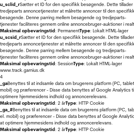
u_sclid_r
Sætter et ID for den specifikk besøgende. Dette tillader
tredjeparts annoncetjenester at målrette annoncer til den specifik
besøgende. Denne parring mellem besøgende og tredjeparts-
tjenester faciliteres gennem online annoncebruger-auktioner i realt
Maksimal opbevaringstid
: Permanent
Type
: Lokalt HTML-lager
u_scsid_r
Sætter et ID for den specifikk besøgende. Dette tillader
tredjeparts annoncetjenester at målrette annoncer til den specifik
besøgende. Denne parring mellem besøgende og tredjeparts-
tjenester faciliteres gennem online annoncebruger-auktioner i realt
Maksimal opbevaringstid
: Session
Type
: Lokalt HTML-lager
www.track.garnius.dk
4
_ga
Benyttes til at indsamle data om brugerens platform (PC, tablet
mobil) og præferencer - Disse data benyttes af Google Analytics til
optimere hjemmesidens indhold og annoncerelevans.
Maksimal opbevaringstid
: 2 år
Type
: HTTP Cookie
_ga_#
Benyttes til at indsamle data om brugerens platform (PC, tab
el. mobil) og præferencer - Disse data benyttes af Google Analytics
at optimere hjemmesidens indhold og annoncerelevans.
Maksimal opbevaringstid
: 2 år
Type
: HTTP Cookie