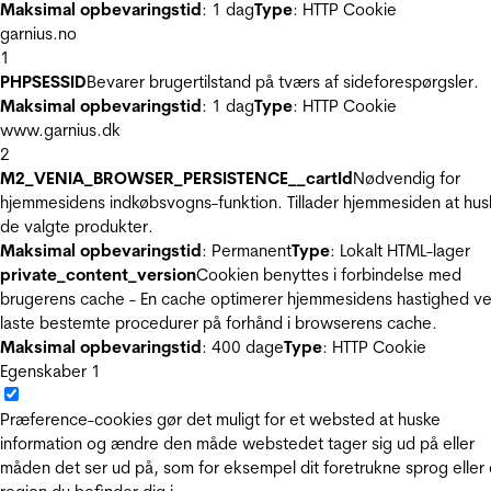
Maksimal opbevaringstid
: 1 dag
Type
: HTTP Cookie
garnius.no
1
PHPSESSID
Bevarer brugertilstand på tværs af sideforespørgsler.
Maksimal opbevaringstid
: 1 dag
Type
: HTTP Cookie
www.garnius.dk
2
M2_VENIA_BROWSER_PERSISTENCE__cartId
Nødvendig for
hjemmesidens indkøbsvogns-funktion. Tillader hjemmesiden at hus
de valgte produkter.
Maksimal opbevaringstid
: Permanent
Type
: Lokalt HTML-lager
private_content_version
Cookien benyttes i forbindelse med
brugerens cache - En cache optimerer hjemmesidens hastighed ve
laste bestemte procedurer på forhånd i browserens cache.
Maksimal opbevaringstid
: 400 dage
Type
: HTTP Cookie
Egenskaber
1
Præference-cookies gør det muligt for et websted at huske
information og ændre den måde webstedet tager sig ud på eller
måden det ser ud på, som for eksempel dit foretrukne sprog eller