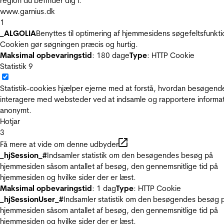
region du befinder dig i.
www.garnius.dk
1
_ALGOLIA
Benyttes til optimering af hjemmesidens søgefeltsfunkti
Cookien gør søgningen præcis og hurtig.
Maksimal opbevaringstid
: 180 dage
Type
: HTTP Cookie
Statistik
9
Statistik-cookies hjælper ejerne med at forstå, hvordan besøgend
interagere med websteder ved at indsamle og rapportere informa
anonymt.
Hotjar
3
Få mere at vide om denne udbyder
_hjSession_#
Indsamler statistik om den besøgendes besøg på
hjemmesiden såsom antallet af besøg, den gennemsnitlige tid på
hjemmesiden og hvilke sider der er læst.
Maksimal opbevaringstid
: 1 dag
Type
: HTTP Cookie
_hjSessionUser_#
Indsamler statistik om den besøgendes besøg 
hjemmesiden såsom antallet af besøg, den gennemsnitlige tid på
hjemmesiden og hvilke sider der er læst.