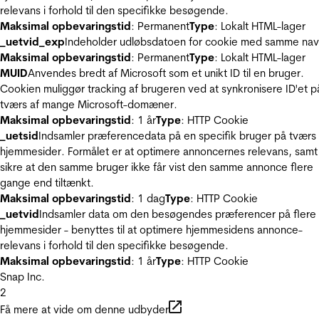
relevans i forhold til den specifikke besøgende.
Maksimal opbevaringstid
: Permanent
Type
: Lokalt HTML-lager
_uetvid_exp
Indeholder udløbsdatoen for cookie med samme nav
Maksimal opbevaringstid
: Permanent
Type
: Lokalt HTML-lager
MUID
Anvendes bredt af Microsoft som et unikt ID til en bruger.
Cookien muliggør tracking af brugeren ved at synkronisere ID'et p
tværs af mange Microsoft-domæner.
Maksimal opbevaringstid
: 1 år
Type
: HTTP Cookie
_uetsid
Indsamler præferencedata på en specifik bruger på tværs 
hjemmesider. Formålet er at optimere annoncernes relevans, samt
sikre at den samme bruger ikke får vist den samme annonce flere
gange end tiltænkt.
Maksimal opbevaringstid
: 1 dag
Type
: HTTP Cookie
_uetvid
Indsamler data om den besøgendes præferencer på flere
hjemmesider - benyttes til at optimere hjemmesidens annonce-
relevans i forhold til den specifikke besøgende.
Maksimal opbevaringstid
: 1 år
Type
: HTTP Cookie
Snap Inc.
2
Få mere at vide om denne udbyder