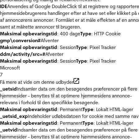
IDE
Anvendes af Google DoubleClick til at registrere og rapporter
hjemmesidebrugerens handlinger efter at have set eller klikket på
af annoncørens annoncer. Formålet er at måle effekten af en ann
samt at målrette annoncer til brugeren.
Maksimal opbevaringstid
: 400 dage
Type
: HTTP Cookie
gmp\conversion#
Afventer
Maksimal opbevaringstid
: Session
Type
: Pixel Tracker
ddm/activity/src=#
Afventer
Maksimal opbevaringstid
: Session
Type
: Pixel Tracker
Microsoft
7
Få mere at vide om denne udbyder
_uetsid
Indsamler data om den besøgendes præferencer på flere
hjemmesider - benyttes til at optimere hjemmesidens annonce-
relevans i forhold til den specifikke besøgende.
Maksimal opbevaringstid
: Permanent
Type
: Lokalt HTML-lager
_uetsid_exp
Indeholder udløbsdatoen for cookie med samme nav
Maksimal opbevaringstid
: Permanent
Type
: Lokalt HTML-lager
_uetvid
Indsamler data om den besøgendes præferencer på flere
hjemmesider - benyttes til at optimere hjemmesidens annonce-