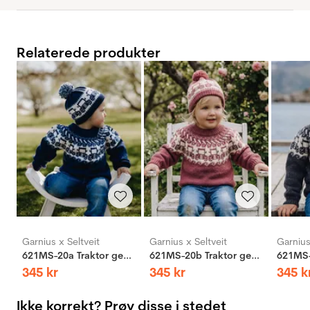
Relaterede produkter
Garnius x Seltveit
Garnius x Seltveit
Garnius
621MS-20a Traktor genser
621MS-20b Traktor genser
345
kr
345
kr
345
k
Ikke korrekt? Prøv disse i stedet