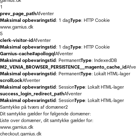
garnius.dk
1
prev_page_path
Afventer
Maksimal opbevaringstid
: 1 dag
Type
: HTTP Cookie
www.garnius.dk
5
clerk-visitor-id
Afventer
Maksimal opbevaringstid
: 1 dag
Type
: HTTP Cookie
Garnius-cache#apollogql
Afventer
Maksimal opbevaringstid
: Permanent
Type
: IndexedDB
M2_VENIA_BROWSER_PERSISTENCE__magento_cache_id
Afve
Maksimal opbevaringstid
: Permanent
Type
: Lokalt HTML-lager
scrollLock
Afventer
Maksimal opbevaringstid
: Session
Type
: Lokalt HTML-lager
success_login_redirect_path
Afventer
Maksimal opbevaringstid
: Session
Type
: Lokalt HTML-lager
Samtykke på tværs af domæner
2
Dit samtykke gælder for følgende domæner:
Liste over domæner, dit samtykke gælder for:
www.garnius.dk
checkout.garnius.dk