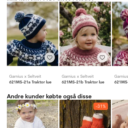
Garnius x Seltveit
Garnius x Seltveit
Garnius
621MS-21a Traktor lue
621MS-21b Traktor lue
621MS-
Andre kunder købte også disse
-31%