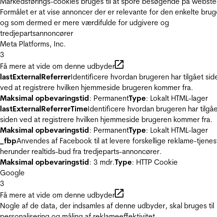
Markedsførings-cookies bruges til at spore besøgende på webste
Formålet er at vise annoncer der er relevante for den enkelte brug
og som dermed er mere værdifulde for udgivere og
tredjepartsannoncører
Meta Platforms, Inc.
3
Få mere at vide om denne udbyder
lastExternalReferrer
Identificere hvordan brugeren har tilgået sid
ved at registrere hvilken hjemmeside brugeren kommer fra.
Maksimal opbevaringstid
: Permanent
Type
: Lokalt HTML-lager
lastExternalReferrerTime
Identificere hvordan brugeren har tilgå
siden ved at registrere hvilken hjemmeside brugeren kommer fra.
Maksimal opbevaringstid
: Permanent
Type
: Lokalt HTML-lager
_fbp
Anvendes af Facebook til at levere forskellige reklame-tjenes
herunder realtids-bud fra tredjeparts-annoncører.
Maksimal opbevaringstid
: 3 mdr.
Type
: HTTP Cookie
Google
3
Få mere at vide om denne udbyder
Nogle af de data, der indsamles af denne udbyder, skal bruges til
personalisering og måling af reklameeffektivitet.