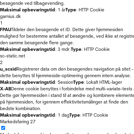
besøgende ved tilbagevending.
Maksimal opbevaringstid
: 1 år
Type
: HTTP Cookie
garnius.dk
1
FPAU
Tildeler den besøgende et ID. Dette giver hjemmesiden
mulighed for bestemme antallet af besøgende, ved ikke at registr
den samme besøgende flere gange.
Maksimal opbevaringstid
: 3 mdr.
Type
: HTTP Cookie
sc-static.net
2
u_scsid
Registrerer data om den besøgendes navigation på sitet -
dette benyttes til hjemmeside‐optimering gennem intern analyse.
Maksimal opbevaringstid
: Session
Type
: Lokalt HTML-lager
X-AB
Denne cookie benyttes i forbindelse med multi-variate-tests 
Dette gør hjemmesiden i stand til at ændre og kombinere element
på hjemmesiden, for igennem effektivitetsmålinger at finde den
bedste kombination.
Maksimal opbevaringstid
: 1 dag
Type
: HTTP Cookie
Markedsføring
27