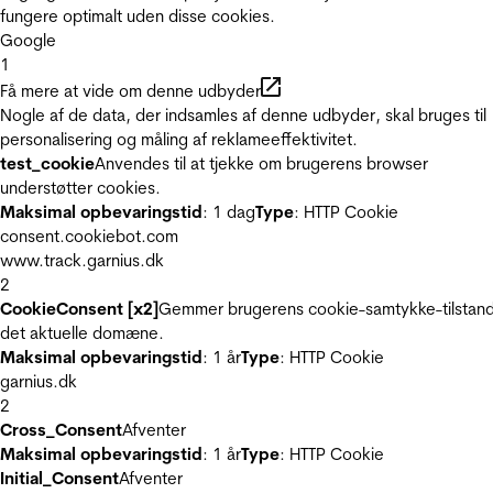
fungere optimalt uden disse cookies.
Google
1
Få mere at vide om denne udbyder
Nogle af de data, der indsamles af denne udbyder, skal bruges til
personalisering og måling af reklameeffektivitet.
test_cookie
Anvendes til at tjekke om brugerens browser
understøtter cookies.
Maksimal opbevaringstid
: 1 dag
Type
: HTTP Cookie
consent.cookiebot.com
www.track.garnius.dk
2
CookieConsent [x2]
Gemmer brugerens cookie-samtykke-tilstand
det aktuelle domæne.
Maksimal opbevaringstid
: 1 år
Type
: HTTP Cookie
garnius.dk
2
Cross_Consent
Afventer
Maksimal opbevaringstid
: 1 år
Type
: HTTP Cookie
Initial_Consent
Afventer