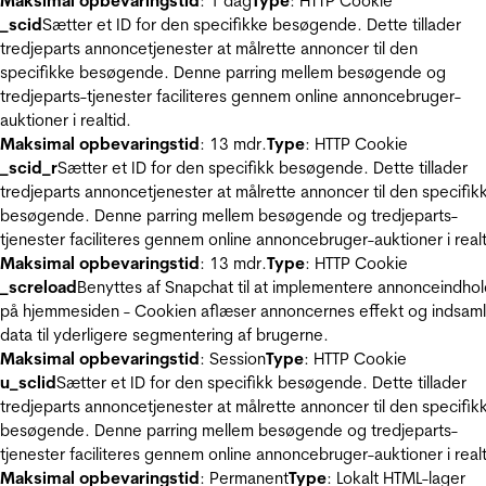
Maksimal opbevaringstid
: 1 dag
Type
: HTTP Cookie
_scid
Sætter et ID for den specifikke besøgende. Dette tillader
tredjeparts annoncetjenester at målrette annoncer til den
specifikke besøgende. Denne parring mellem besøgende og
tredjeparts-tjenester faciliteres gennem online annoncebruger-
auktioner i realtid.
Maksimal opbevaringstid
: 13 mdr.
Type
: HTTP Cookie
_scid_r
Sætter et ID for den specifikk besøgende. Dette tillader
tredjeparts annoncetjenester at målrette annoncer til den specifik
besøgende. Denne parring mellem besøgende og tredjeparts-
tjenester faciliteres gennem online annoncebruger-auktioner i realt
Maksimal opbevaringstid
: 13 mdr.
Type
: HTTP Cookie
_screload
Benyttes af Snapchat til at implementere annonceindho
på hjemmesiden - Cookien aflæser annoncernes effekt og indsaml
data til yderligere segmentering af brugerne.
Maksimal opbevaringstid
: Session
Type
: HTTP Cookie
u_sclid
Sætter et ID for den specifikk besøgende. Dette tillader
tredjeparts annoncetjenester at målrette annoncer til den specifik
besøgende. Denne parring mellem besøgende og tredjeparts-
tjenester faciliteres gennem online annoncebruger-auktioner i realt
Maksimal opbevaringstid
: Permanent
Type
: Lokalt HTML-lager