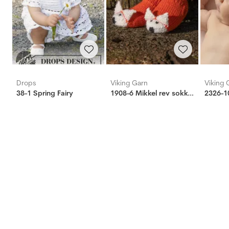
Drops
Viking Garn
Viking 
38-1 Spring Fairy
1908-6 Mikkel rev sokken
2326-10