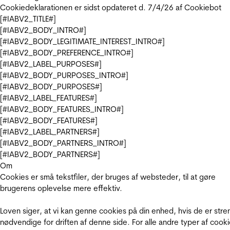
Cookiedeklarationen er sidst opdateret d. 7/4/26 af
Cookiebot
[#IABV2_TITLE#]
[#IABV2_BODY_INTRO#]
[#IABV2_BODY_LEGITIMATE_INTEREST_INTRO#]
[#IABV2_BODY_PREFERENCE_INTRO#]
[#IABV2_LABEL_PURPOSES#]
[#IABV2_BODY_PURPOSES_INTRO#]
[#IABV2_BODY_PURPOSES#]
[#IABV2_LABEL_FEATURES#]
[#IABV2_BODY_FEATURES_INTRO#]
[#IABV2_BODY_FEATURES#]
[#IABV2_LABEL_PARTNERS#]
[#IABV2_BODY_PARTNERS_INTRO#]
[#IABV2_BODY_PARTNERS#]
Om
Cookies er små tekstfiler, der bruges af websteder, til at gøre
brugerens oplevelse mere effektiv.
Loven siger, at vi kan genne cookies på din enhed, hvis de er stre
nødvendige for driften af denne side. For alle andre typer af cooki