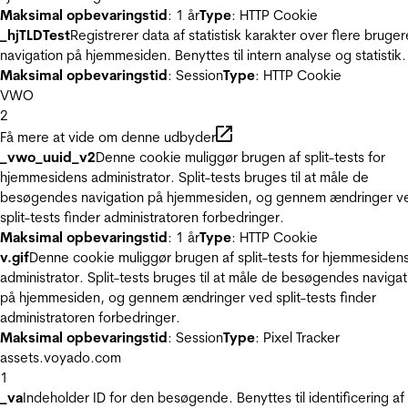
Maksimal opbevaringstid
: 1 år
Type
: HTTP Cookie
_hjTLDTest
Registrerer data af statistisk karakter over flere bruger
navigation på hjemmesiden. Benyttes til intern analyse og statistik.
Maksimal opbevaringstid
: Session
Type
: HTTP Cookie
VWO
2
Få mere at vide om denne udbyder
_vwo_uuid_v2
Denne cookie muliggør brugen af split-tests for
hjemmesidens administrator. Split-tests bruges til at måle de
besøgendes navigation på hjemmesiden, og gennem ændringer v
split-tests finder administratoren forbedringer.
Maksimal opbevaringstid
: 1 år
Type
: HTTP Cookie
v.gif
Denne cookie muliggør brugen af split-tests for hjemmesiden
administrator. Split-tests bruges til at måle de besøgendes navigat
på hjemmesiden, og gennem ændringer ved split-tests finder
administratoren forbedringer.
Maksimal opbevaringstid
: Session
Type
: Pixel Tracker
assets.voyado.com
1
_va
Indeholder ID for den besøgende. Benyttes til identificering af