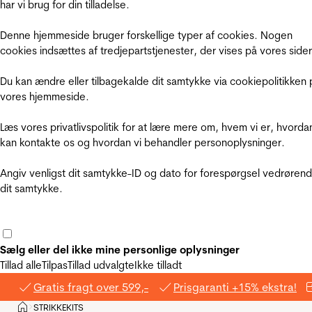
har vi brug for din tilladelse.
Denne hjemmeside bruger forskellige typer af cookies. Nogen
cookies indsættes af tredjepartstjenester, der vises på vores sider
Du kan ændre eller tilbagekalde dit samtykke via cookiepolitikken 
vores hjemmeside.
Læs vores privatlivspolitik for at lære mere om, hvem vi er, hvorda
kan kontakte os og hvordan vi behandler personoplysninger.
Angiv venligst dit samtykke-ID og dato for forespørgsel vedrøren
dit samtykke.
Sælg eller del ikke mine personlige oplysninger
Tillad alle
Tilpas
Tillad udvalgte
Ikke tilladt
Gratis fragt over 599,-
Prisgaranti +15% ekstra!
Hjem
STRIKKEKITS
>