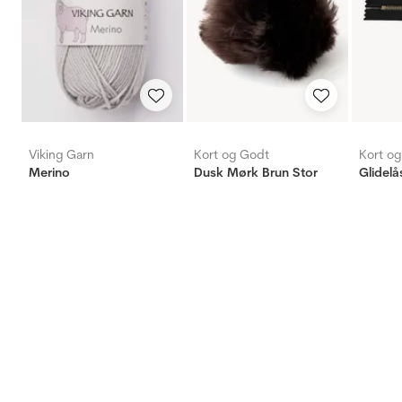
Viking Garn
Kort og Godt
Kort o
Merino
Dusk Mørk Brun Stor
Glidelå