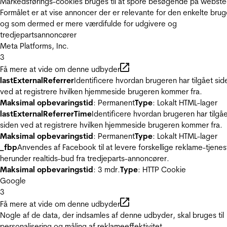
Markedsførings-cookies bruges til at spore besøgende på webste
Formålet er at vise annoncer der er relevante for den enkelte brug
og som dermed er mere værdifulde for udgivere og
tredjepartsannoncører
Meta Platforms, Inc.
3
Få mere at vide om denne udbyder
lastExternalReferrer
Identificere hvordan brugeren har tilgået sid
ved at registrere hvilken hjemmeside brugeren kommer fra.
Maksimal opbevaringstid
: Permanent
Type
: Lokalt HTML-lager
lastExternalReferrerTime
Identificere hvordan brugeren har tilgå
siden ved at registrere hvilken hjemmeside brugeren kommer fra.
Maksimal opbevaringstid
: Permanent
Type
: Lokalt HTML-lager
_fbp
Anvendes af Facebook til at levere forskellige reklame-tjenes
herunder realtids-bud fra tredjeparts-annoncører.
Maksimal opbevaringstid
: 3 mdr.
Type
: HTTP Cookie
Google
3
Få mere at vide om denne udbyder
Nogle af de data, der indsamles af denne udbyder, skal bruges til
personalisering og måling af reklameeffektivitet.