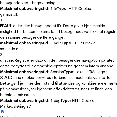
besøgende ved tilbagevending.
Maksimal opbevaringstid
: 1 år
Type
: HTTP Cookie
garnius.dk
1
FPAU
Tildeler den besøgende et ID. Dette giver hjemmesiden
mulighed for bestemme antallet af besøgende, ved ikke at registr
den samme besøgende flere gange.
Maksimal opbevaringstid
: 3 mdr.
Type
: HTTP Cookie
sc-static.net
2
u_scsid
Registrerer data om den besøgendes navigation på sitet -
dette benyttes til hjemmeside‐optimering gennem intern analyse.
Maksimal opbevaringstid
: Session
Type
: Lokalt HTML-lager
X-AB
Denne cookie benyttes i forbindelse med multi-variate-tests 
Dette gør hjemmesiden i stand til at ændre og kombinere element
på hjemmesiden, for igennem effektivitetsmålinger at finde den
bedste kombination.
Maksimal opbevaringstid
: 1 dag
Type
: HTTP Cookie
Markedsføring
27