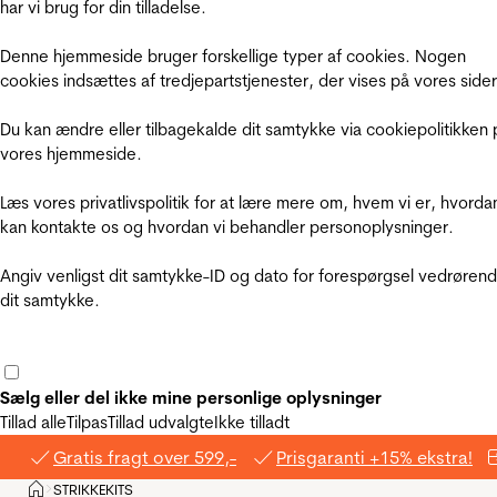
har vi brug for din tilladelse.
Denne hjemmeside bruger forskellige typer af cookies. Nogen
cookies indsættes af tredjepartstjenester, der vises på vores sider
Du kan ændre eller tilbagekalde dit samtykke via cookiepolitikken 
vores hjemmeside.
Læs vores privatlivspolitik for at lære mere om, hvem vi er, hvorda
kan kontakte os og hvordan vi behandler personoplysninger.
Angiv venligst dit samtykke-ID og dato for forespørgsel vedrøren
dit samtykke.
Sælg eller del ikke mine personlige oplysninger
Tillad alle
Tilpas
Tillad udvalgte
Ikke tilladt
Gratis fragt over 599,-
Prisgaranti +15% ekstra!
Hjem
STRIKKEKITS
>