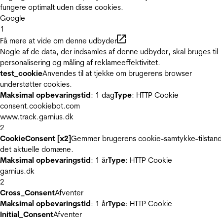
fungere optimalt uden disse cookies.
Google
1
Få mere at vide om denne udbyder
Nogle af de data, der indsamles af denne udbyder, skal bruges til
personalisering og måling af reklameeffektivitet.
test_cookie
Anvendes til at tjekke om brugerens browser
understøtter cookies.
Maksimal opbevaringstid
: 1 dag
Type
: HTTP Cookie
consent.cookiebot.com
www.track.garnius.dk
2
CookieConsent [x2]
Gemmer brugerens cookie-samtykke-tilstand
det aktuelle domæne.
Maksimal opbevaringstid
: 1 år
Type
: HTTP Cookie
garnius.dk
2
Cross_Consent
Afventer
Maksimal opbevaringstid
: 1 år
Type
: HTTP Cookie
Initial_Consent
Afventer