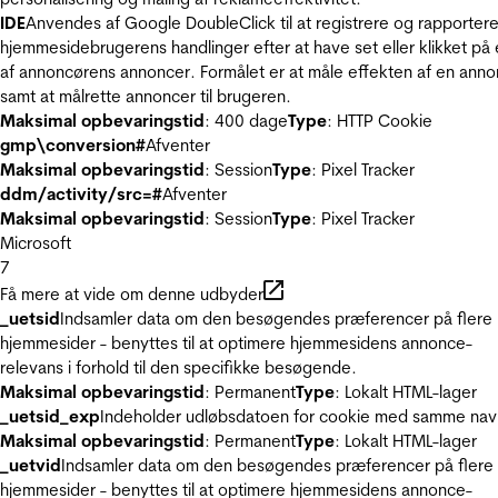
IDE
Anvendes af Google DoubleClick til at registrere og rapporter
hjemmesidebrugerens handlinger efter at have set eller klikket på
af annoncørens annoncer. Formålet er at måle effekten af en ann
samt at målrette annoncer til brugeren.
Maksimal opbevaringstid
: 400 dage
Type
: HTTP Cookie
gmp\conversion#
Afventer
Maksimal opbevaringstid
: Session
Type
: Pixel Tracker
ddm/activity/src=#
Afventer
Maksimal opbevaringstid
: Session
Type
: Pixel Tracker
Microsoft
7
Få mere at vide om denne udbyder
_uetsid
Indsamler data om den besøgendes præferencer på flere
hjemmesider - benyttes til at optimere hjemmesidens annonce-
relevans i forhold til den specifikke besøgende.
Maksimal opbevaringstid
: Permanent
Type
: Lokalt HTML-lager
_uetsid_exp
Indeholder udløbsdatoen for cookie med samme nav
Maksimal opbevaringstid
: Permanent
Type
: Lokalt HTML-lager
_uetvid
Indsamler data om den besøgendes præferencer på flere
hjemmesider - benyttes til at optimere hjemmesidens annonce-