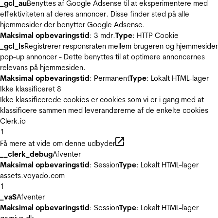
_gcl_au
Benyttes af Google Adsense til at eksperimentere med
effektiviteten af deres annoncer. Disse finder sted på alle
hjemmesider der benytter Google Adsense.
Maksimal opbevaringstid
: 3 mdr.
Type
: HTTP Cookie
_gcl_ls
Registrerer responsraten mellem brugeren og hjemmeside
pop-up annoncer - Dette benyttes til at optimere annoncernes
relevans på hjemmesiden.
Maksimal opbevaringstid
: Permanent
Type
: Lokalt HTML-lager
Ikke klassificeret
8
Ikke klassificerede cookies er cookies som vi er i gang med at
klassificere sammen med leverandørerne af de enkelte cookies
Clerk.io
1
Få mere at vide om denne udbyder
__clerk_debug
Afventer
Maksimal opbevaringstid
: Session
Type
: Lokalt HTML-lager
assets.voyado.com
1
_vaS
Afventer
Maksimal opbevaringstid
: Session
Type
: Lokalt HTML-lager