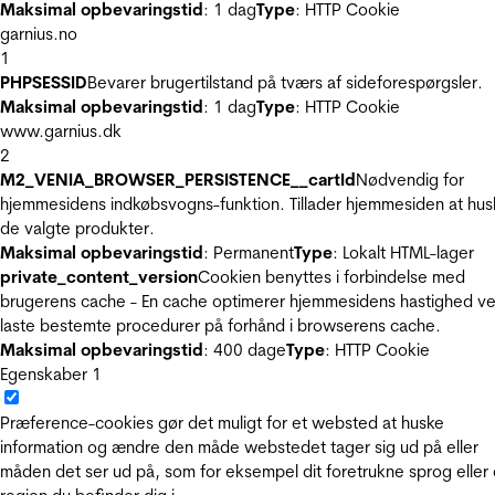
Maksimal opbevaringstid
: 1 dag
Type
: HTTP Cookie
garnius.no
1
PHPSESSID
Bevarer brugertilstand på tværs af sideforespørgsler.
Maksimal opbevaringstid
: 1 dag
Type
: HTTP Cookie
www.garnius.dk
2
M2_VENIA_BROWSER_PERSISTENCE__cartId
Nødvendig for
hjemmesidens indkøbsvogns-funktion. Tillader hjemmesiden at hus
de valgte produkter.
Maksimal opbevaringstid
: Permanent
Type
: Lokalt HTML-lager
private_content_version
Cookien benyttes i forbindelse med
brugerens cache - En cache optimerer hjemmesidens hastighed ve
laste bestemte procedurer på forhånd i browserens cache.
Maksimal opbevaringstid
: 400 dage
Type
: HTTP Cookie
Egenskaber
1
Præference-cookies gør det muligt for et websted at huske
information og ændre den måde webstedet tager sig ud på eller
måden det ser ud på, som for eksempel dit foretrukne sprog eller