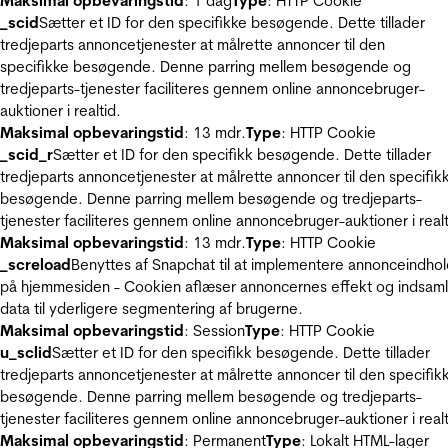
Maksimal opbevaringstid
: 1 dag
Type
: HTTP Cookie
_scid
Sætter et ID for den specifikke besøgende. Dette tillader
tredjeparts annoncetjenester at målrette annoncer til den
specifikke besøgende. Denne parring mellem besøgende og
tredjeparts-tjenester faciliteres gennem online annoncebruger-
auktioner i realtid.
Maksimal opbevaringstid
: 13 mdr.
Type
: HTTP Cookie
_scid_r
Sætter et ID for den specifikk besøgende. Dette tillader
tredjeparts annoncetjenester at målrette annoncer til den specifik
besøgende. Denne parring mellem besøgende og tredjeparts-
tjenester faciliteres gennem online annoncebruger-auktioner i realt
Maksimal opbevaringstid
: 13 mdr.
Type
: HTTP Cookie
_screload
Benyttes af Snapchat til at implementere annonceindho
på hjemmesiden - Cookien aflæser annoncernes effekt og indsaml
data til yderligere segmentering af brugerne.
Maksimal opbevaringstid
: Session
Type
: HTTP Cookie
u_sclid
Sætter et ID for den specifikk besøgende. Dette tillader
tredjeparts annoncetjenester at målrette annoncer til den specifik
besøgende. Denne parring mellem besøgende og tredjeparts-
tjenester faciliteres gennem online annoncebruger-auktioner i realt
Maksimal opbevaringstid
: Permanent
Type
: Lokalt HTML-lager