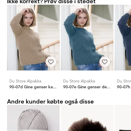
Ikke korrekt? Prøv disse i stedet
Du Store Alpakka
Du Store Alpakka
Du Stor
90-07d Gine genser kamel
90-07e Gine genser denim
Andre kunder købte også disse