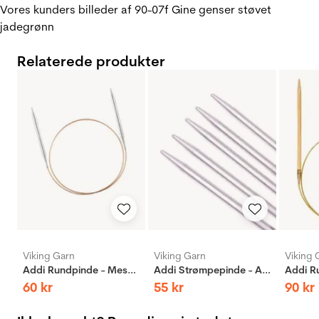
Vores kunders billeder af 90-07f Gine genser støvet
jadegrønn
Relaterede produkter
Viking Garn
Viking Garn
Viking 
Addi Rundpinde - Messing
Addi Strømpepinde - Aluminium
60
kr
55
kr
90
kr