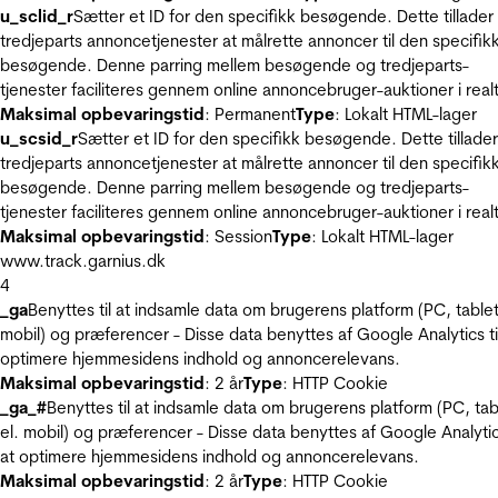
u_sclid_r
Sætter et ID for den specifikk besøgende. Dette tillader
tredjeparts annoncetjenester at målrette annoncer til den specifik
besøgende. Denne parring mellem besøgende og tredjeparts-
tjenester faciliteres gennem online annoncebruger-auktioner i realt
Maksimal opbevaringstid
: Permanent
Type
: Lokalt HTML-lager
u_scsid_r
Sætter et ID for den specifikk besøgende. Dette tillader
tredjeparts annoncetjenester at målrette annoncer til den specifik
besøgende. Denne parring mellem besøgende og tredjeparts-
tjenester faciliteres gennem online annoncebruger-auktioner i realt
Maksimal opbevaringstid
: Session
Type
: Lokalt HTML-lager
www.track.garnius.dk
4
_ga
Benyttes til at indsamle data om brugerens platform (PC, tablet
mobil) og præferencer - Disse data benyttes af Google Analytics til
optimere hjemmesidens indhold og annoncerelevans.
Maksimal opbevaringstid
: 2 år
Type
: HTTP Cookie
_ga_#
Benyttes til at indsamle data om brugerens platform (PC, tab
el. mobil) og præferencer - Disse data benyttes af Google Analytics
at optimere hjemmesidens indhold og annoncerelevans.
Maksimal opbevaringstid
: 2 år
Type
: HTTP Cookie