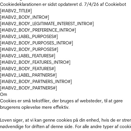
Cookiedeklarationen er sidst opdateret d. 7/4/26 af
Cookiebot
[#IABV2_TITLE#]
[#IABV2_BODY_INTRO#]
[#IABV2_BODY_LEGITIMATE_INTEREST_INTRO#]
[#IABV2_BODY_PREFERENCE_INTRO#]
[#IABV2_LABEL_PURPOSES#]
[#IABV2_BODY_PURPOSES_INTRO#]
[#IABV2_BODY_PURPOSES#]
[#IABV2_LABEL_FEATURES#]
[#IABV2_BODY_FEATURES_INTRO#]
[#IABV2_BODY_FEATURES#]
[#IABV2_LABEL_PARTNERS#]
[#IABV2_BODY_PARTNERS_INTRO#]
[#IABV2_BODY_PARTNERS#]
Om
Cookies er små tekstfiler, der bruges af websteder, til at gøre
brugerens oplevelse mere effektiv.
Loven siger, at vi kan genne cookies på din enhed, hvis de er stre
nødvendige for driften af denne side. For alle andre typer af cooki