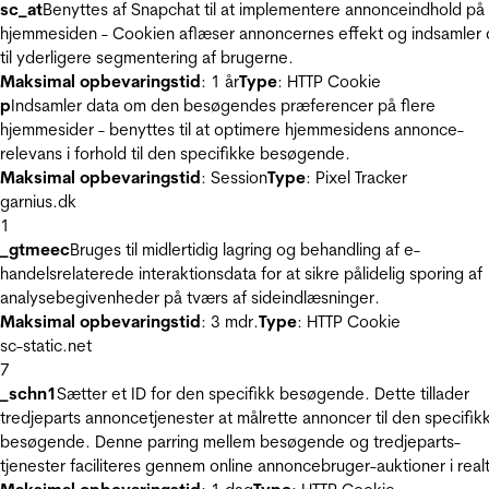
sc_at
Benyttes af Snapchat til at implementere annonceindhold på
hjemmesiden - Cookien aflæser annoncernes effekt og indsamler 
til yderligere segmentering af brugerne.
Maksimal opbevaringstid
: 1 år
Type
: HTTP Cookie
p
Indsamler data om den besøgendes præferencer på flere
hjemmesider - benyttes til at optimere hjemmesidens annonce-
relevans i forhold til den specifikke besøgende.
Maksimal opbevaringstid
: Session
Type
: Pixel Tracker
garnius.dk
1
_gtmeec
Bruges til midlertidig lagring og behandling af e-
handelsrelaterede interaktionsdata for at sikre pålidelig sporing af
analysebegivenheder på tværs af sideindlæsninger.
Maksimal opbevaringstid
: 3 mdr.
Type
: HTTP Cookie
sc-static.net
7
_schn1
Sætter et ID for den specifikk besøgende. Dette tillader
tredjeparts annoncetjenester at målrette annoncer til den specifik
besøgende. Denne parring mellem besøgende og tredjeparts-
tjenester faciliteres gennem online annoncebruger-auktioner i realt