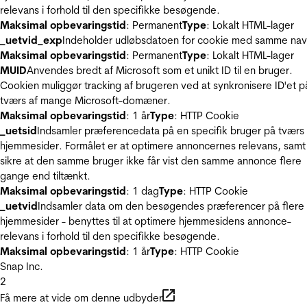
relevans i forhold til den specifikke besøgende.
Maksimal opbevaringstid
: Permanent
Type
: Lokalt HTML-lager
_uetvid_exp
Indeholder udløbsdatoen for cookie med samme nav
Maksimal opbevaringstid
: Permanent
Type
: Lokalt HTML-lager
MUID
Anvendes bredt af Microsoft som et unikt ID til en bruger.
Cookien muliggør tracking af brugeren ved at synkronisere ID'et p
tværs af mange Microsoft-domæner.
Maksimal opbevaringstid
: 1 år
Type
: HTTP Cookie
_uetsid
Indsamler præferencedata på en specifik bruger på tværs 
hjemmesider. Formålet er at optimere annoncernes relevans, samt
sikre at den samme bruger ikke får vist den samme annonce flere
gange end tiltænkt.
Maksimal opbevaringstid
: 1 dag
Type
: HTTP Cookie
_uetvid
Indsamler data om den besøgendes præferencer på flere
hjemmesider - benyttes til at optimere hjemmesidens annonce-
relevans i forhold til den specifikke besøgende.
Maksimal opbevaringstid
: 1 år
Type
: HTTP Cookie
Snap Inc.
2
Få mere at vide om denne udbyder