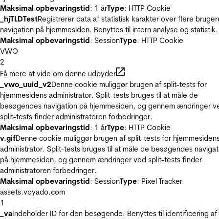
Maksimal opbevaringstid
: 1 år
Type
: HTTP Cookie
_hjTLDTest
Registrerer data af statistisk karakter over flere bruger
navigation på hjemmesiden. Benyttes til intern analyse og statistik.
Maksimal opbevaringstid
: Session
Type
: HTTP Cookie
VWO
2
Få mere at vide om denne udbyder
_vwo_uuid_v2
Denne cookie muliggør brugen af split-tests for
hjemmesidens administrator. Split-tests bruges til at måle de
besøgendes navigation på hjemmesiden, og gennem ændringer v
split-tests finder administratoren forbedringer.
Maksimal opbevaringstid
: 1 år
Type
: HTTP Cookie
v.gif
Denne cookie muliggør brugen af split-tests for hjemmesiden
administrator. Split-tests bruges til at måle de besøgendes navigat
på hjemmesiden, og gennem ændringer ved split-tests finder
administratoren forbedringer.
Maksimal opbevaringstid
: Session
Type
: Pixel Tracker
assets.voyado.com
1
_va
Indeholder ID for den besøgende. Benyttes til identificering af