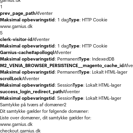
garnius.dk
1
prev_page_path
Afventer
Maksimal opbevaringstid
: 1 dag
Type
: HTTP Cookie
www.garnius.dk
5
clerk-visitor-id
Afventer
Maksimal opbevaringstid
: 1 dag
Type
: HTTP Cookie
Garnius-cache#apollogql
Afventer
Maksimal opbevaringstid
: Permanent
Type
: IndexedDB
M2_VENIA_BROWSER_PERSISTENCE__magento_cache_id
Afve
Maksimal opbevaringstid
: Permanent
Type
: Lokalt HTML-lager
scrollLock
Afventer
Maksimal opbevaringstid
: Session
Type
: Lokalt HTML-lager
success_login_redirect_path
Afventer
Maksimal opbevaringstid
: Session
Type
: Lokalt HTML-lager
Samtykke på tværs af domæner
2
Dit samtykke gælder for følgende domæner:
Liste over domæner, dit samtykke gælder for:
www.garnius.dk
checkout.garnius.dk