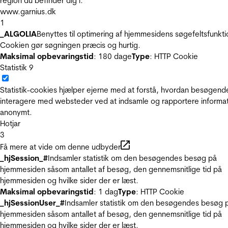
region du befinder dig i.
www.garnius.dk
1
_ALGOLIA
Benyttes til optimering af hjemmesidens søgefeltsfunkti
Cookien gør søgningen præcis og hurtig.
Maksimal opbevaringstid
: 180 dage
Type
: HTTP Cookie
Statistik
9
Statistik-cookies hjælper ejerne med at forstå, hvordan besøgend
interagere med websteder ved at indsamle og rapportere informa
anonymt.
Hotjar
3
Få mere at vide om denne udbyder
_hjSession_#
Indsamler statistik om den besøgendes besøg på
hjemmesiden såsom antallet af besøg, den gennemsnitlige tid på
hjemmesiden og hvilke sider der er læst.
Maksimal opbevaringstid
: 1 dag
Type
: HTTP Cookie
_hjSessionUser_#
Indsamler statistik om den besøgendes besøg 
hjemmesiden såsom antallet af besøg, den gennemsnitlige tid på
hjemmesiden og hvilke sider der er læst.