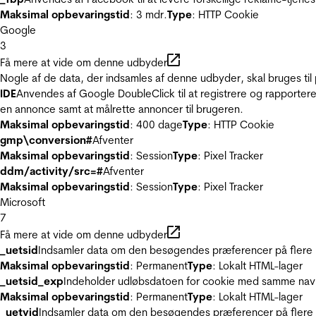
Maksimal opbevaringstid
: 3 mdr.
Type
: HTTP Cookie
Google
3
Få mere at vide om denne udbyder
Nogle af de data, der indsamles af denne udbyder, skal bruges til 
IDE
Anvendes af Google DoubleClick til at registrere og rapportere
en annonce samt at målrette annoncer til brugeren.
Maksimal opbevaringstid
: 400 dage
Type
: HTTP Cookie
gmp\conversion#
Afventer
Maksimal opbevaringstid
: Session
Type
: Pixel Tracker
ddm/activity/src=#
Afventer
Maksimal opbevaringstid
: Session
Type
: Pixel Tracker
Microsoft
7
Få mere at vide om denne udbyder
_uetsid
Indsamler data om den besøgendes præferencer på flere hj
Maksimal opbevaringstid
: Permanent
Type
: Lokalt HTML-lager
_uetsid_exp
Indeholder udløbsdatoen for cookie med samme nav
Maksimal opbevaringstid
: Permanent
Type
: Lokalt HTML-lager
_uetvid
Indsamler data om den besøgendes præferencer på flere h