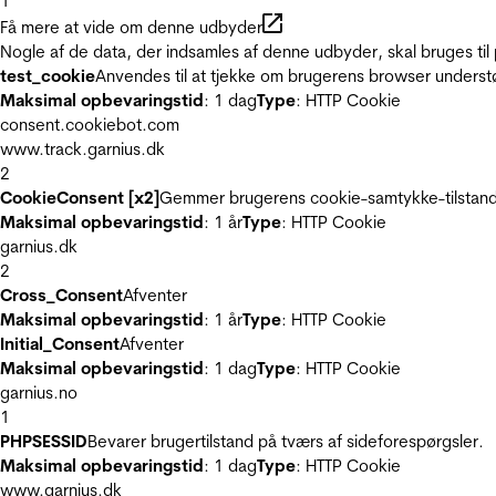
1
Få mere at vide om denne udbyder
Nogle af de data, der indsamles af denne udbyder, skal bruges til 
test_cookie
Anvendes til at tjekke om brugerens browser underst
Maksimal opbevaringstid
: 1 dag
Type
: HTTP Cookie
consent.cookiebot.com
www.track.garnius.dk
2
CookieConsent [x2]
Gemmer brugerens cookie-samtykke-tilstand
Maksimal opbevaringstid
: 1 år
Type
: HTTP Cookie
garnius.dk
2
Cross_Consent
Afventer
Maksimal opbevaringstid
: 1 år
Type
: HTTP Cookie
Initial_Consent
Afventer
Maksimal opbevaringstid
: 1 dag
Type
: HTTP Cookie
garnius.no
1
PHPSESSID
Bevarer brugertilstand på tværs af sideforespørgsler.
Maksimal opbevaringstid
: 1 dag
Type
: HTTP Cookie
www.garnius.dk