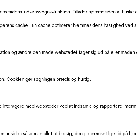
mmesidens indkøbsvogns-funktion. Tillader hjemmesiden at huske d
ugerens cache - En cache optimerer hjemmesidens hastighed ved a
ation og ændre den måde webstedet tager sig ud på eller måden de
ion. Cookien gør søgningen præcis og hurtig.
de interagere med websteder ved at indsamle og rapportere inform
mmesiden såsom antallet af besøg, den gennemsnitlige tid på hjem