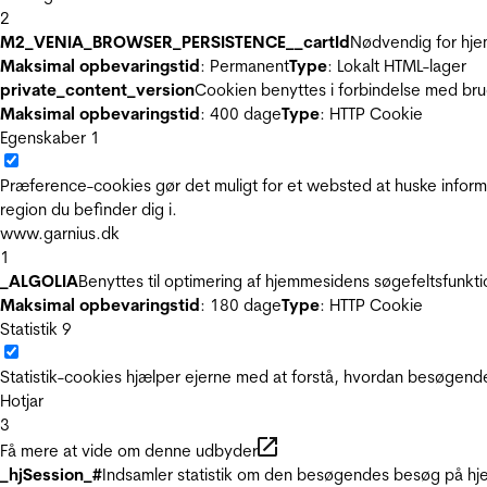
2
M2_VENIA_BROWSER_PERSISTENCE__cartId
Nødvendig for hje
Maksimal opbevaringstid
: Permanent
Type
: Lokalt HTML-lager
private_content_version
Cookien benyttes i forbindelse med br
Maksimal opbevaringstid
: 400 dage
Type
: HTTP Cookie
Egenskaber
1
Præference-cookies gør det muligt for et websted at huske inform
region du befinder dig i.
www.garnius.dk
1
_ALGOLIA
Benyttes til optimering af hjemmesidens søgefeltsfunkt
Maksimal opbevaringstid
: 180 dage
Type
: HTTP Cookie
Statistik
9
Statistik-cookies hjælper ejerne med at forstå, hvordan besøgen
Hotjar
3
Få mere at vide om denne udbyder
_hjSession_#
Indsamler statistik om den besøgendes besøg på hje