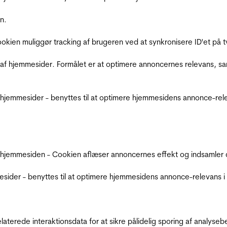
n.
Cookien muliggør tracking af brugeren ved at synkronisere ID'et p
af hjemmesider. Formålet er at optimere annoncernes relevans, s
jemmesider - benyttes til at optimere hjemmesidens annonce-relev
 hjemmesiden - Cookien aflæser annoncernes effekt og indsamler d
der - benyttes til at optimere hjemmesidens annonce-relevans i f
relaterede interaktionsdata for at sikre pålidelig sporing af analys