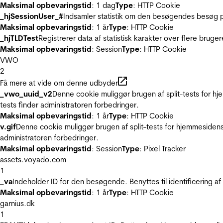
Maksimal opbevaringstid
: 1 dag
Type
: HTTP Cookie
_hjSessionUser_#
Indsamler statistik om den besøgendes besøg p
Maksimal opbevaringstid
: 1 år
Type
: HTTP Cookie
_hjTLDTest
Registrerer data af statistisk karakter over flere bruge
Maksimal opbevaringstid
: Session
Type
: HTTP Cookie
VWO
2
Få mere at vide om denne udbyder
_vwo_uuid_v2
Denne cookie muliggør brugen af split-tests for h
tests finder administratoren forbedringer.
Maksimal opbevaringstid
: 1 år
Type
: HTTP Cookie
v.gif
Denne cookie muliggør brugen af split-tests for hjemmesidens
administratoren forbedringer.
Maksimal opbevaringstid
: Session
Type
: Pixel Tracker
assets.voyado.com
1
_va
Indeholder ID for den besøgende. Benyttes til identificering 
Maksimal opbevaringstid
: 1 år
Type
: HTTP Cookie
garnius.dk
1