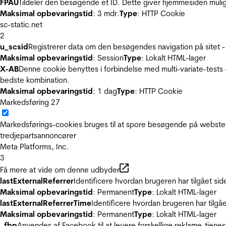
FPAU
Tildeler den besøgende et ID. Dette giver hjemmesiden mul
Maksimal opbevaringstid
: 3 mdr.
Type
: HTTP Cookie
sc-static.net
2
u_scsid
Registrerer data om den besøgendes navigation på sitet -
Maksimal opbevaringstid
: Session
Type
: Lokalt HTML-lager
X-AB
Denne cookie benyttes i forbindelse med multi-variate-tests
bedste kombination.
Maksimal opbevaringstid
: 1 dag
Type
: HTTP Cookie
Markedsføring
27
Markedsførings-cookies bruges til at spore besøgende på websted
tredjepartsannoncører
Meta Platforms, Inc.
3
Få mere at vide om denne udbyder
lastExternalReferrer
Identificere hvordan brugeren har tilgået si
Maksimal opbevaringstid
: Permanent
Type
: Lokalt HTML-lager
lastExternalReferrerTime
Identificere hvordan brugeren har tilgå
Maksimal opbevaringstid
: Permanent
Type
: Lokalt HTML-lager
_fbp
Anvendes af Facebook til at levere forskellige reklame-tjenes