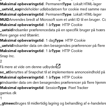
Maksimal opbevaringstid
: Permanent
Type
: Lokalt HTML-lager
_uetvid_exp
Indeholder udløbsdatoen for cookie med samme nav
Maksimal opbevaringstid
: Permanent
Type
: Lokalt HTML-lager
MUID
Anvendes bredt af Microsoft som et unikt ID til en bruger. 
Maksimal opbevaringstid
: 1 år
Type
: HTTP Cookie
_uetsid
Indsamler præferencedata på en specifik bruger på tværs 
flere gange end tiltænkt.
Maksimal opbevaringstid
: 1 dag
Type
: HTTP Cookie
_uetvid
Indsamler data om den besøgendes præferencer på flere h
Maksimal opbevaringstid
: 1 år
Type
: HTTP Cookie
Snap Inc.
2
Få mere at vide om denne udbyder
sc_at
Benyttes af Snapchat til at implementere annonceindhold på
Maksimal opbevaringstid
: 1 år
Type
: HTTP Cookie
p
Indsamler data om den besøgendes præferencer på flere hjemmesi
Maksimal opbevaringstid
: Session
Type
: Pixel Tracker
garnius.dk
1
_gtmeec
Bruges til midlertidig lagring og behandling af e-handels