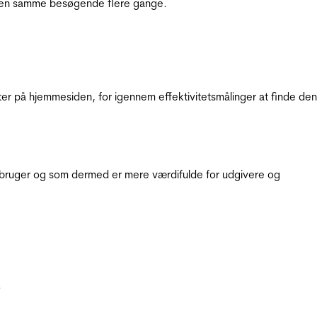
e den samme besøgende flere gange.
ter på hjemmesiden, for igennem effektivitetsmålinger at finde den
e bruger og som dermed er mere værdifulde for udgivere og
.