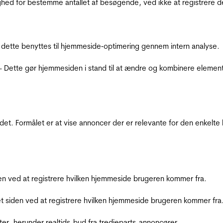
ighed for bestemme antallet af besøgende, ved ikke at registrer
 dette benyttes til hjemmeside‐optimering gennem intern analyse.
 - Dette gør hjemmesiden i stand til at ændre og kombinere elemen
et. Formålet er at vise annoncer der er relevante for den enkelt
den ved at registrere hvilken hjemmeside brugeren kommer fra.
et siden ved at registrere hvilken hjemmeside brugeren kommer fra
ter, herunder realtids-bud fra tredjeparts-annoncører.