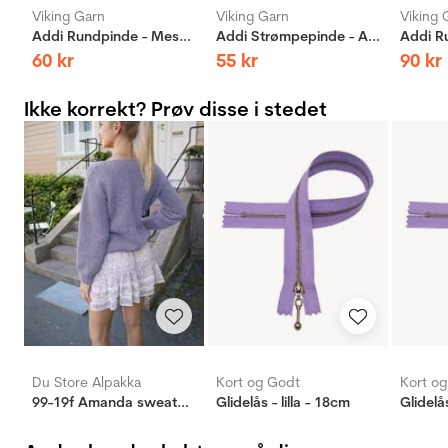
Viking Garn
Viking Garn
Viking 
Addi Rundpinde - Messing
Addi Strømpepinde - Aluminium
60
kr
55
kr
90
kr
Ikke korrekt? Prøv disse i stedet
Du Store Alpakka
Kort og Godt
Kort o
99-19f Amanda sweater lilla
Glidelås - lilla - 18cm
Glidelås