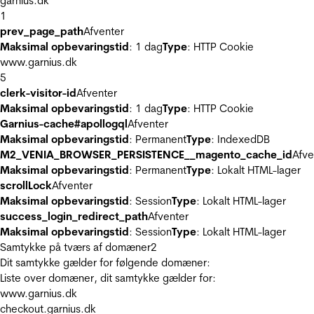
garnius.dk
1
prev_page_path
Afventer
Maksimal opbevaringstid
: 1 dag
Type
: HTTP Cookie
www.garnius.dk
5
clerk-visitor-id
Afventer
Maksimal opbevaringstid
: 1 dag
Type
: HTTP Cookie
Garnius-cache#apollogql
Afventer
Maksimal opbevaringstid
: Permanent
Type
: IndexedDB
M2_VENIA_BROWSER_PERSISTENCE__magento_cache_id
Afve
Maksimal opbevaringstid
: Permanent
Type
: Lokalt HTML-lager
scrollLock
Afventer
Maksimal opbevaringstid
: Session
Type
: Lokalt HTML-lager
success_login_redirect_path
Afventer
Maksimal opbevaringstid
: Session
Type
: Lokalt HTML-lager
Samtykke på tværs af domæner
2
Dit samtykke gælder for følgende domæner:
Liste over domæner, dit samtykke gælder for:
www.garnius.dk
checkout.garnius.dk