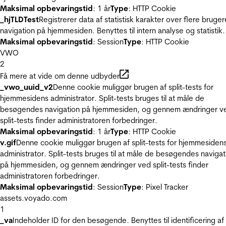
Maksimal opbevaringstid
: 1 år
Type
: HTTP Cookie
_hjTLDTest
Registrerer data af statistisk karakter over flere bruger
navigation på hjemmesiden. Benyttes til intern analyse og statistik.
Maksimal opbevaringstid
: Session
Type
: HTTP Cookie
VWO
2
Få mere at vide om denne udbyder
_vwo_uuid_v2
Denne cookie muliggør brugen af split-tests for
hjemmesidens administrator. Split-tests bruges til at måle de
besøgendes navigation på hjemmesiden, og gennem ændringer v
split-tests finder administratoren forbedringer.
Maksimal opbevaringstid
: 1 år
Type
: HTTP Cookie
v.gif
Denne cookie muliggør brugen af split-tests for hjemmesiden
administrator. Split-tests bruges til at måle de besøgendes navigat
på hjemmesiden, og gennem ændringer ved split-tests finder
administratoren forbedringer.
Maksimal opbevaringstid
: Session
Type
: Pixel Tracker
assets.voyado.com
1
_va
Indeholder ID for den besøgende. Benyttes til identificering af