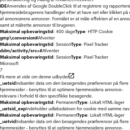
IDE
Anvendes af Google DoubleClick til at registrere og rapporter
hjemmesidebrugerens handlinger efter at have set eller klikket på
af annoncørens annoncer. Formålet er at måle effekten af en ann
samt at målrette annoncer til brugeren.
Maksimal opbevaringstid
: 400 dage
Type
: HTTP Cookie
gmp\conversion#
Afventer
Maksimal opbevaringstid
: Session
Type
: Pixel Tracker
ddm/activity/src=#
Afventer
Maksimal opbevaringstid
: Session
Type
: Pixel Tracker
Microsoft
7
Få mere at vide om denne udbyder
_uetsid
Indsamler data om den besøgendes præferencer på flere
hjemmesider - benyttes til at optimere hjemmesidens annonce-
relevans i forhold til den specifikke besøgende.
Maksimal opbevaringstid
: Permanent
Type
: Lokalt HTML-lager
_uetsid_exp
Indeholder udløbsdatoen for cookie med samme nav
Maksimal opbevaringstid
: Permanent
Type
: Lokalt HTML-lager
_uetvid
Indsamler data om den besøgendes præferencer på flere
hjemmesider - benyttes til at optimere hjemmesidens annonce-