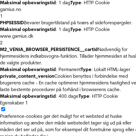
Maksimal opbevaringstid
: 1 dag
Type
: HTTP Cookie
garnius.no
1
PHPSESSID
Bevarer brugertilstand på tværs af sideforespørgsler.
Maksimal opbevaringstid
: 1 dag
Type
: HTTP Cookie
www.garnius.dk
2
M2_VENIA_BROWSER_PERSISTENCE__cartId
Nødvendig for
hjemmesidens indkøbsvogns-funktion. Tillader hjemmesiden at hus
de valgte produkter.
Maksimal opbevaringstid
: Permanent
Type
: Lokalt HTML-lager
private_content_version
Cookien benyttes i forbindelse med
brugerens cache - En cache optimerer hjemmesidens hastighed ve
laste bestemte procedurer på forhånd i browserens cache.
Maksimal opbevaringstid
: 400 dage
Type
: HTTP Cookie
Egenskaber
1
Præference-cookies gør det muligt for et websted at huske
information og ændre den måde webstedet tager sig ud på eller
måden det ser ud på, som for eksempel dit foretrukne sprog eller