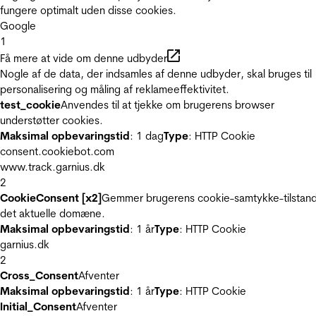
fungere optimalt uden disse cookies.
Google
1
Få mere at vide om denne udbyder
Nogle af de data, der indsamles af denne udbyder, skal bruges til
personalisering og måling af reklameeffektivitet.
test_cookie
Anvendes til at tjekke om brugerens browser
understøtter cookies.
Maksimal opbevaringstid
: 1 dag
Type
: HTTP Cookie
consent.cookiebot.com
www.track.garnius.dk
2
CookieConsent [x2]
Gemmer brugerens cookie-samtykke-tilstand
det aktuelle domæne.
Maksimal opbevaringstid
: 1 år
Type
: HTTP Cookie
garnius.dk
2
Cross_Consent
Afventer
Maksimal opbevaringstid
: 1 år
Type
: HTTP Cookie
Initial_Consent
Afventer