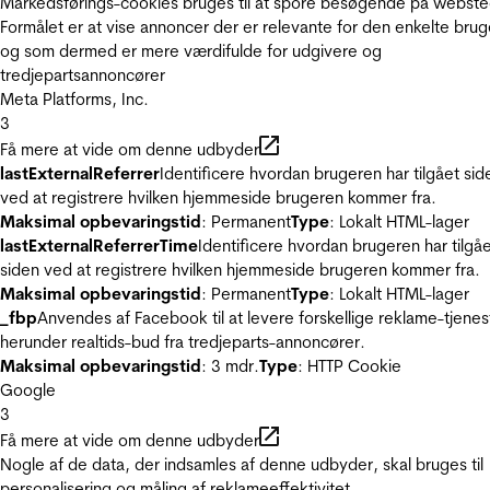
Markedsførings-cookies bruges til at spore besøgende på webste
Formålet er at vise annoncer der er relevante for den enkelte brug
og som dermed er mere værdifulde for udgivere og
tredjepartsannoncører
Meta Platforms, Inc.
3
Få mere at vide om denne udbyder
lastExternalReferrer
Identificere hvordan brugeren har tilgået sid
ved at registrere hvilken hjemmeside brugeren kommer fra.
Maksimal opbevaringstid
: Permanent
Type
: Lokalt HTML-lager
lastExternalReferrerTime
Identificere hvordan brugeren har tilgå
siden ved at registrere hvilken hjemmeside brugeren kommer fra.
Maksimal opbevaringstid
: Permanent
Type
: Lokalt HTML-lager
_fbp
Anvendes af Facebook til at levere forskellige reklame-tjenes
herunder realtids-bud fra tredjeparts-annoncører.
Maksimal opbevaringstid
: 3 mdr.
Type
: HTTP Cookie
Google
3
Få mere at vide om denne udbyder
Nogle af de data, der indsamles af denne udbyder, skal bruges til
personalisering og måling af reklameeffektivitet.