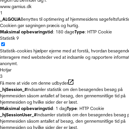
region du befinder dig i.
www.garnius.dk
1
_ALGOLIA
Benyttes til optimering af hjemmesidens søgefeltsfunkti
Cookien gør søgningen præcis og hurtig.
Maksimal opbevaringstid
: 180 dage
Type
: HTTP Cookie
Statistik
9
Statistik-cookies hjælper ejerne med at forstå, hvordan besøgend
interagere med websteder ved at indsamle og rapportere informa
anonymt.
Hotjar
3
Få mere at vide om denne udbyder
_hjSession_#
Indsamler statistik om den besøgendes besøg på
hjemmesiden såsom antallet af besøg, den gennemsnitlige tid på
hjemmesiden og hvilke sider der er læst.
Maksimal opbevaringstid
: 1 dag
Type
: HTTP Cookie
_hjSessionUser_#
Indsamler statistik om den besøgendes besøg 
hjemmesiden såsom antallet af besøg, den gennemsnitlige tid på
hjemmesiden og hvilke sider der er læst.