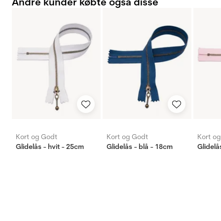
Andre kunder købte også disse
Kort og Godt
Kort og Godt
Kort o
Glidelås - hvit - 25cm
Glidelås - blå - 18cm
Glidelå