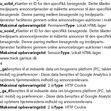
u_sclid_r
Sætter et ID for den specifikk besøgende. Dette tillader
tredjeparts annoncetjenester at målrette annoncer til den specifik
besøgende. Denne parring mellem besøgende og tredjeparts-
tjenester faciliteres gennem online annoncebruger-auktioner i realt
Maksimal opbevaringstid
: Permanent
Type
: Lokalt HTML-lager
u_scsid_r
Sætter et ID for den specifikk besøgende. Dette tillader
tredjeparts annoncetjenester at målrette annoncer til den specifik
besøgende. Denne parring mellem besøgende og tredjeparts-
tjenester faciliteres gennem online annoncebruger-auktioner i realt
Maksimal opbevaringstid
: Session
Type
: Lokalt HTML-lager
www.track.garnius.dk
4
_ga
Benyttes til at indsamle data om brugerens platform (PC, tablet
mobil) og præferencer - Disse data benyttes af Google Analytics til
optimere hjemmesidens indhold og annoncerelevans.
Maksimal opbevaringstid
: 2 år
Type
: HTTP Cookie
_ga_#
Benyttes til at indsamle data om brugerens platform (PC, tab
el. mobil) og præferencer - Disse data benyttes af Google Analytics
at optimere hjemmesidens indhold og annoncerelevans.
Maksimal opbevaringstid
: 2 år
Type
: HTTP Cookie