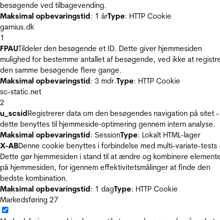
besøgende ved tilbagevending.
Maksimal opbevaringstid
: 1 år
Type
: HTTP Cookie
garnius.dk
1
FPAU
Tildeler den besøgende et ID. Dette giver hjemmesiden
mulighed for bestemme antallet af besøgende, ved ikke at registr
den samme besøgende flere gange.
Maksimal opbevaringstid
: 3 mdr.
Type
: HTTP Cookie
sc-static.net
2
u_scsid
Registrerer data om den besøgendes navigation på sitet -
dette benyttes til hjemmeside‐optimering gennem intern analyse.
Maksimal opbevaringstid
: Session
Type
: Lokalt HTML-lager
X-AB
Denne cookie benyttes i forbindelse med multi-variate-tests 
Dette gør hjemmesiden i stand til at ændre og kombinere element
på hjemmesiden, for igennem effektivitetsmålinger at finde den
bedste kombination.
Maksimal opbevaringstid
: 1 dag
Type
: HTTP Cookie
Markedsføring
27