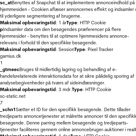
sc_at
Benyttes af Snapchat til at implementere annonceindhold på
hjemmesiden - Cookien aflæser annoncernes effekt og indsamler 
til yderligere segmentering af brugerne.
Maksimal opbevaringstid
: 1 år
Type
: HTTP Cookie
p
Indsamler data om den besøgendes præferencer på flere
hjemmesider - benyttes til at optimere hjemmesidens annonce-
relevans i forhold til den specifikke besøgende.
Maksimal opbevaringstid
: Session
Type
: Pixel Tracker
garnius.dk
1
_gtmeec
Bruges til midlertidig lagring og behandling af e-
handelsrelaterede interaktionsdata for at sikre pålidelig sporing af
analysebegivenheder på tværs af sideindlæsninger.
Maksimal opbevaringstid
: 3 mdr.
Type
: HTTP Cookie
sc-static.net
7
_schn1
Sætter et ID for den specifikk besøgende. Dette tillader
tredjeparts annoncetjenester at målrette annoncer til den specifik
besøgende. Denne parring mellem besøgende og tredjeparts-
tjenester faciliteres gennem online annoncebruger-auktioner i realt