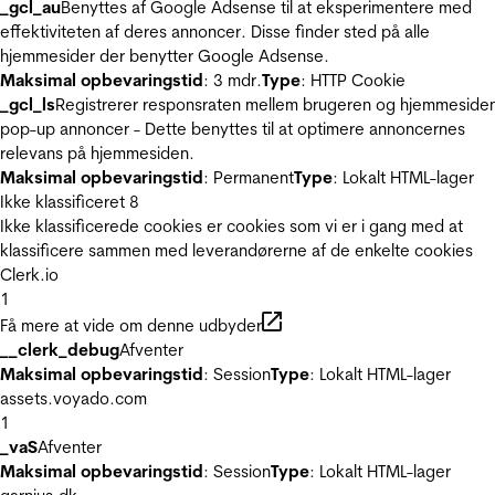
_gcl_au
Benyttes af Google Adsense til at eksperimentere med
effektiviteten af deres annoncer. Disse finder sted på alle
hjemmesider der benytter Google Adsense.
Maksimal opbevaringstid
: 3 mdr.
Type
: HTTP Cookie
_gcl_ls
Registrerer responsraten mellem brugeren og hjemmeside
pop-up annoncer - Dette benyttes til at optimere annoncernes
relevans på hjemmesiden.
Maksimal opbevaringstid
: Permanent
Type
: Lokalt HTML-lager
Ikke klassificeret
8
Ikke klassificerede cookies er cookies som vi er i gang med at
klassificere sammen med leverandørerne af de enkelte cookies
Clerk.io
1
Få mere at vide om denne udbyder
__clerk_debug
Afventer
Maksimal opbevaringstid
: Session
Type
: Lokalt HTML-lager
assets.voyado.com
1
_vaS
Afventer
Maksimal opbevaringstid
: Session
Type
: Lokalt HTML-lager