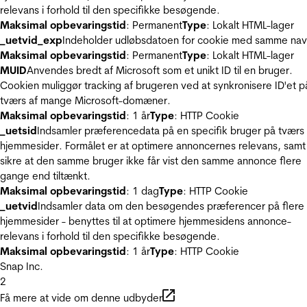
relevans i forhold til den specifikke besøgende.
Maksimal opbevaringstid
: Permanent
Type
: Lokalt HTML-lager
_uetvid_exp
Indeholder udløbsdatoen for cookie med samme nav
Maksimal opbevaringstid
: Permanent
Type
: Lokalt HTML-lager
MUID
Anvendes bredt af Microsoft som et unikt ID til en bruger.
Cookien muliggør tracking af brugeren ved at synkronisere ID'et p
tværs af mange Microsoft-domæner.
Maksimal opbevaringstid
: 1 år
Type
: HTTP Cookie
_uetsid
Indsamler præferencedata på en specifik bruger på tværs 
hjemmesider. Formålet er at optimere annoncernes relevans, samt
sikre at den samme bruger ikke får vist den samme annonce flere
gange end tiltænkt.
Maksimal opbevaringstid
: 1 dag
Type
: HTTP Cookie
_uetvid
Indsamler data om den besøgendes præferencer på flere
hjemmesider - benyttes til at optimere hjemmesidens annonce-
relevans i forhold til den specifikke besøgende.
Maksimal opbevaringstid
: 1 år
Type
: HTTP Cookie
Snap Inc.
2
Få mere at vide om denne udbyder