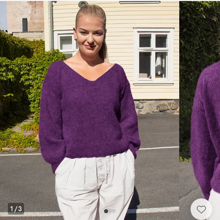
1
/
3