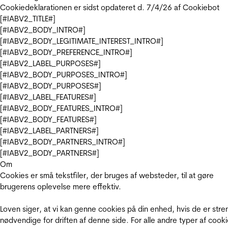
Cookiedeklarationen er sidst opdateret d. 7/4/26 af
Cookiebot
[#IABV2_TITLE#]
[#IABV2_BODY_INTRO#]
[#IABV2_BODY_LEGITIMATE_INTEREST_INTRO#]
[#IABV2_BODY_PREFERENCE_INTRO#]
[#IABV2_LABEL_PURPOSES#]
[#IABV2_BODY_PURPOSES_INTRO#]
[#IABV2_BODY_PURPOSES#]
[#IABV2_LABEL_FEATURES#]
[#IABV2_BODY_FEATURES_INTRO#]
[#IABV2_BODY_FEATURES#]
[#IABV2_LABEL_PARTNERS#]
[#IABV2_BODY_PARTNERS_INTRO#]
[#IABV2_BODY_PARTNERS#]
Om
Cookies er små tekstfiler, der bruges af websteder, til at gøre
brugerens oplevelse mere effektiv.
Loven siger, at vi kan genne cookies på din enhed, hvis de er stre
nødvendige for driften af denne side. For alle andre typer af cooki