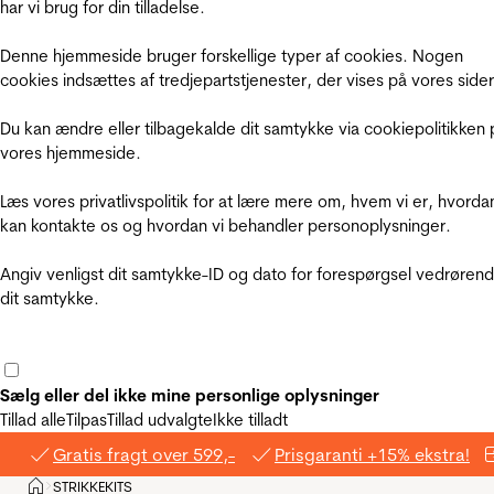
har vi brug for din tilladelse.
Denne hjemmeside bruger forskellige typer af cookies. Nogen
cookies indsættes af tredjepartstjenester, der vises på vores sider
Du kan ændre eller tilbagekalde dit samtykke via cookiepolitikken 
vores hjemmeside.
Læs vores privatlivspolitik for at lære mere om, hvem vi er, hvorda
kan kontakte os og hvordan vi behandler personoplysninger.
Angiv venligst dit samtykke-ID og dato for forespørgsel vedrøren
dit samtykke.
Sælg eller del ikke mine personlige oplysninger
Tillad alle
Tilpas
Tillad udvalgte
Ikke tilladt
Gratis fragt over 599,-
Prisgaranti +15% ekstra!
Hjem
STRIKKEKITS
>