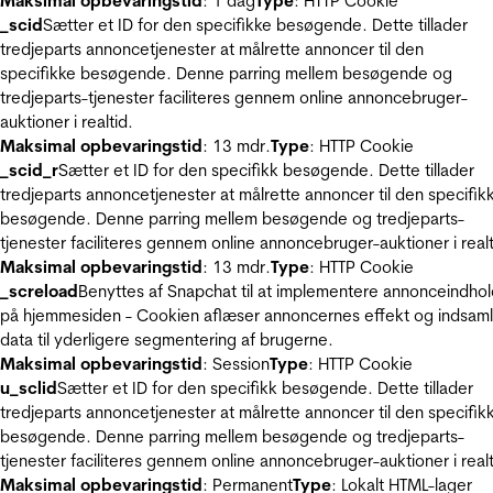
Maksimal opbevaringstid
: 1 dag
Type
: HTTP Cookie
_scid
Sætter et ID for den specifikke besøgende. Dette tillader
tredjeparts annoncetjenester at målrette annoncer til den
specifikke besøgende. Denne parring mellem besøgende og
tredjeparts-tjenester faciliteres gennem online annoncebruger-
auktioner i realtid.
Maksimal opbevaringstid
: 13 mdr.
Type
: HTTP Cookie
_scid_r
Sætter et ID for den specifikk besøgende. Dette tillader
tredjeparts annoncetjenester at målrette annoncer til den specifik
besøgende. Denne parring mellem besøgende og tredjeparts-
tjenester faciliteres gennem online annoncebruger-auktioner i realt
Maksimal opbevaringstid
: 13 mdr.
Type
: HTTP Cookie
_screload
Benyttes af Snapchat til at implementere annonceindho
på hjemmesiden - Cookien aflæser annoncernes effekt og indsaml
data til yderligere segmentering af brugerne.
Maksimal opbevaringstid
: Session
Type
: HTTP Cookie
u_sclid
Sætter et ID for den specifikk besøgende. Dette tillader
tredjeparts annoncetjenester at målrette annoncer til den specifik
besøgende. Denne parring mellem besøgende og tredjeparts-
tjenester faciliteres gennem online annoncebruger-auktioner i realt
Maksimal opbevaringstid
: Permanent
Type
: Lokalt HTML-lager