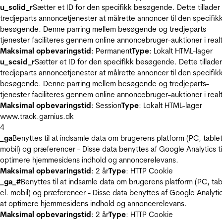
u_sclid_r
Sætter et ID for den specifikk besøgende. Dette tillader
tredjeparts annoncetjenester at målrette annoncer til den specifik
besøgende. Denne parring mellem besøgende og tredjeparts-
tjenester faciliteres gennem online annoncebruger-auktioner i realt
Maksimal opbevaringstid
: Permanent
Type
: Lokalt HTML-lager
u_scsid_r
Sætter et ID for den specifikk besøgende. Dette tillader
tredjeparts annoncetjenester at målrette annoncer til den specifik
besøgende. Denne parring mellem besøgende og tredjeparts-
tjenester faciliteres gennem online annoncebruger-auktioner i realt
Maksimal opbevaringstid
: Session
Type
: Lokalt HTML-lager
www.track.garnius.dk
4
_ga
Benyttes til at indsamle data om brugerens platform (PC, tablet
mobil) og præferencer - Disse data benyttes af Google Analytics til
optimere hjemmesidens indhold og annoncerelevans.
Maksimal opbevaringstid
: 2 år
Type
: HTTP Cookie
_ga_#
Benyttes til at indsamle data om brugerens platform (PC, tab
el. mobil) og præferencer - Disse data benyttes af Google Analytics
at optimere hjemmesidens indhold og annoncerelevans.
Maksimal opbevaringstid
: 2 år
Type
: HTTP Cookie