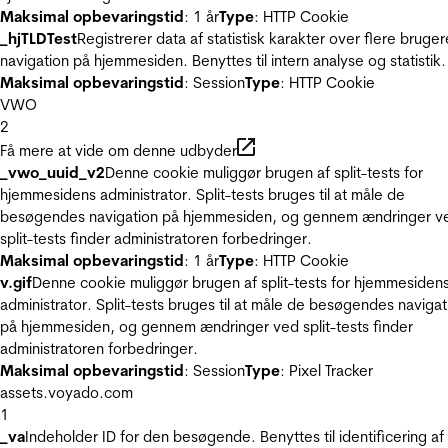
Maksimal opbevaringstid
: 1 år
Type
: HTTP Cookie
_hjTLDTest
Registrerer data af statistisk karakter over flere bruger
navigation på hjemmesiden. Benyttes til intern analyse og statistik.
Maksimal opbevaringstid
: Session
Type
: HTTP Cookie
VWO
2
Få mere at vide om denne udbyder
_vwo_uuid_v2
Denne cookie muliggør brugen af split-tests for
hjemmesidens administrator. Split-tests bruges til at måle de
besøgendes navigation på hjemmesiden, og gennem ændringer v
split-tests finder administratoren forbedringer.
Maksimal opbevaringstid
: 1 år
Type
: HTTP Cookie
v.gif
Denne cookie muliggør brugen af split-tests for hjemmesiden
administrator. Split-tests bruges til at måle de besøgendes navigat
på hjemmesiden, og gennem ændringer ved split-tests finder
administratoren forbedringer.
Maksimal opbevaringstid
: Session
Type
: Pixel Tracker
assets.voyado.com
1
_va
Indeholder ID for den besøgende. Benyttes til identificering af