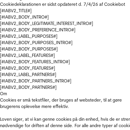
Cookiedeklarationen er sidst opdateret d. 7/4/26 af
Cookiebot
[#IABV2_TITLE#]
[#IABV2_BODY_INTRO#]
[#IABV2_BODY_LEGITIMATE_INTEREST_INTRO#]
[#IABV2_BODY_PREFERENCE_INTRO#]
[#IABV2_LABEL_PURPOSES#]
[#IABV2_BODY_PURPOSES_INTRO#]
[#IABV2_BODY_PURPOSES#]
[#IABV2_LABEL_FEATURES#]
[#IABV2_BODY_FEATURES_INTRO#]
[#IABV2_BODY_FEATURES#]
[#IABV2_LABEL_PARTNERS#]
[#IABV2_BODY_PARTNERS_INTRO#]
[#IABV2_BODY_PARTNERS#]
Om
Cookies er små tekstfiler, der bruges af websteder, til at gøre
brugerens oplevelse mere effektiv.
Loven siger, at vi kan genne cookies på din enhed, hvis de er stre
nødvendige for driften af denne side. For alle andre typer af cooki