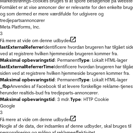
Markedsførings-cookies bruges til at spore besøgende på webste
Formålet er at vise annoncer der er relevante for den enkelte brug
og som dermed er mere værdifulde for udgivere og
tredjepartsannoncører
Meta Platforms, Inc.
3
Få mere at vide om denne udbyder
lastExternalReferrer
Identificere hvordan brugeren har tilgået sid
ved at registrere hvilken hjemmeside brugeren kommer fra.
Maksimal opbevaringstid
: Permanent
Type
: Lokalt HTML-lager
lastExternalReferrerTime
Identificere hvordan brugeren har tilgå
siden ved at registrere hvilken hjemmeside brugeren kommer fra.
Maksimal opbevaringstid
: Permanent
Type
: Lokalt HTML-lager
_fbp
Anvendes af Facebook til at levere forskellige reklame-tjenes
herunder realtids-bud fra tredjeparts-annoncører.
Maksimal opbevaringstid
: 3 mdr.
Type
: HTTP Cookie
Google
3
Få mere at vide om denne udbyder
Nogle af de data, der indsamles af denne udbyder, skal bruges til
personalisering og måling af reklameeffektivitet.