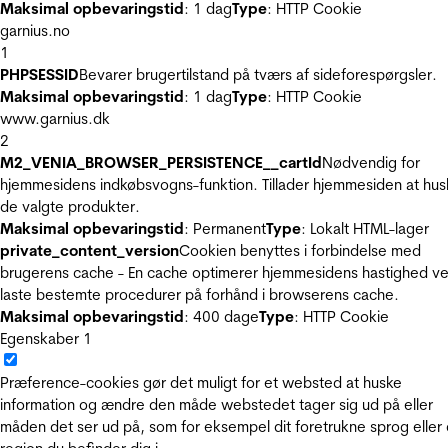
Maksimal opbevaringstid
: 1 dag
Type
: HTTP Cookie
garnius.no
1
PHPSESSID
Bevarer brugertilstand på tværs af sideforespørgsler.
Maksimal opbevaringstid
: 1 dag
Type
: HTTP Cookie
www.garnius.dk
2
M2_VENIA_BROWSER_PERSISTENCE__cartId
Nødvendig for
hjemmesidens indkøbsvogns-funktion. Tillader hjemmesiden at hus
de valgte produkter.
Maksimal opbevaringstid
: Permanent
Type
: Lokalt HTML-lager
private_content_version
Cookien benyttes i forbindelse med
brugerens cache - En cache optimerer hjemmesidens hastighed ve
laste bestemte procedurer på forhånd i browserens cache.
Maksimal opbevaringstid
: 400 dage
Type
: HTTP Cookie
Egenskaber
1
Præference-cookies gør det muligt for et websted at huske
information og ændre den måde webstedet tager sig ud på eller
måden det ser ud på, som for eksempel dit foretrukne sprog eller