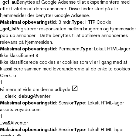
_gcl_au
Benyttes af Google Adsense til at eksperimentere med
effektiviteten af deres annoncer. Disse finder sted på alle
hjemmesider der benytter Google Adsense.
Maksimal opbevaringstid
: 3 mdr.
Type
: HTTP Cookie
_gcl_ls
Registrerer responsraten mellem brugeren og hjemmeside
pop-up annoncer - Dette benyttes til at optimere annoncernes
relevans på hjemmesiden.
Maksimal opbevaringstid
: Permanent
Type
: Lokalt HTML-lager
Ikke klassificeret
8
Ikke klassificerede cookies er cookies som vi er i gang med at
klassificere sammen med leverandørerne af de enkelte cookies
Clerk.io
1
Få mere at vide om denne udbyder
__clerk_debug
Afventer
Maksimal opbevaringstid
: Session
Type
: Lokalt HTML-lager
assets.voyado.com
1
_vaS
Afventer
Maksimal opbevaringstid
: Session
Type
: Lokalt HTML-lager