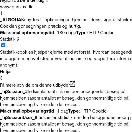
region du befinder dig i.
www.garnius.dk
1
_ALGOLIA
Benyttes til optimering af hjemmesidens søgefeltsfunkti
Cookien gør søgningen præcis og hurtig.
Maksimal opbevaringstid
: 180 dage
Type
: HTTP Cookie
Statistik
9
Statistik-cookies hjælper ejerne med at forstå, hvordan besøgend
interagere med websteder ved at indsamle og rapportere informa
anonymt.
Hotjar
3
Få mere at vide om denne udbyder
_hjSession_#
Indsamler statistik om den besøgendes besøg på
hjemmesiden såsom antallet af besøg, den gennemsnitlige tid på
hjemmesiden og hvilke sider der er læst.
Maksimal opbevaringstid
: 1 dag
Type
: HTTP Cookie
_hjSessionUser_#
Indsamler statistik om den besøgendes besøg 
hjemmesiden såsom antallet af besøg, den gennemsnitlige tid på
hjemmesiden og hvilke sider der er læst.