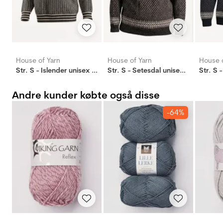
House of Yarn
House of Yarn
House o
Str. S - Islender unisex genser koksgrå
Str. S - Setesdal unisex genser m/zip koks
Andre kunder købte også disse
-64%