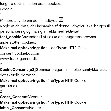
fungere optimalt uden disse cookies.
Google
1
Få mere at vide om denne udbyder
Nogle af de data, der indsamles af denne udbyder, skal bruges til
personalisering og måling af reklameeffektivitet.
test_cookie
Anvendes til at tjekke om brugerens browser
understøtter cookies.
Maksimal opbevaringstid
: 1 dag
Type
: HTTP Cookie
consent.cookiebot.com
www.track.garnius.dk
2
CookieConsent [x2]
Gemmer brugerens cookie-samtykke-tilstand
det aktuelle domæne.
Maksimal opbevaringstid
: 1 år
Type
: HTTP Cookie
garnius.dk
2
Cross_Consent
Afventer
Maksimal opbevaringstid
: 1 år
Type
: HTTP Cookie
Initial_Consent
Afventer