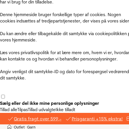
har vi brug for din tilladelse.
Denne hjemmeside bruger forskellige typer af cookies. Nogen
cookies indsættes af tredjepartstjenester, der vises på vores sider
Du kan ændre eller tilbagekalde dit samtykke via cookiepolitikken 
vores hjemmeside.
Læs vores privatlivspolitik for at lære mere om, hvem vi er, hvorda
kan kontakte os og hvordan vi behandler personoplysninger.
Angiv venligst dit samtykke-ID og dato for forespørgsel vedrøren
dit samtykke.
Sælg eller del ikke mine personlige oplysninger
Tillad alle
Tilpas
Tillad udvalgte
Ikke tilladt
Gratis fragt over 599,-
Prisgaranti +15% ekstra!
Hjem
Outlet
Garn
>
>