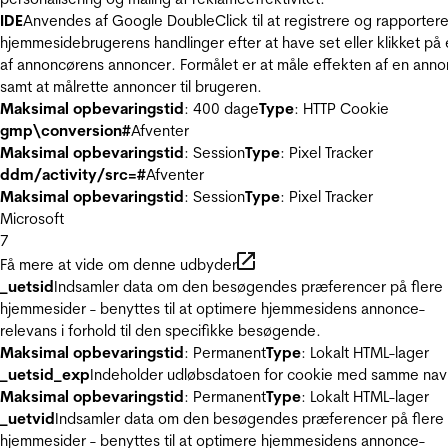
IDE
Anvendes af Google DoubleClick til at registrere og rapporter
hjemmesidebrugerens handlinger efter at have set eller klikket på
af annoncørens annoncer. Formålet er at måle effekten af en ann
samt at målrette annoncer til brugeren.
Maksimal opbevaringstid
: 400 dage
Type
: HTTP Cookie
gmp\conversion#
Afventer
Maksimal opbevaringstid
: Session
Type
: Pixel Tracker
ddm/activity/src=#
Afventer
Maksimal opbevaringstid
: Session
Type
: Pixel Tracker
Microsoft
7
Få mere at vide om denne udbyder
_uetsid
Indsamler data om den besøgendes præferencer på flere
hjemmesider - benyttes til at optimere hjemmesidens annonce-
relevans i forhold til den specifikke besøgende.
Maksimal opbevaringstid
: Permanent
Type
: Lokalt HTML-lager
_uetsid_exp
Indeholder udløbsdatoen for cookie med samme nav
Maksimal opbevaringstid
: Permanent
Type
: Lokalt HTML-lager
_uetvid
Indsamler data om den besøgendes præferencer på flere
hjemmesider - benyttes til at optimere hjemmesidens annonce-