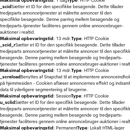
Maksimal opbevaringstid
: 1 dag
Type
: HTTP Cookie
_scid
Sætter et ID for den specifikke besøgende. Dette tillader
tredjeparts annoncetjenester at målrette annoncer til den
specifikke besøgende. Denne parring mellem besøgende og
tredjeparts-tjenester faciliteres gennem online annoncebruger-
auktioner i realtid.
Maksimal opbevaringstid
: 13 mdr.
Type
: HTTP Cookie
_scid_r
Sætter et ID for den specifikk besøgende. Dette tillader
tredjeparts annoncetjenester at målrette annoncer til den specifik
besøgende. Denne parring mellem besøgende og tredjeparts-
tjenester faciliteres gennem online annoncebruger-auktioner i realt
Maksimal opbevaringstid
: 13 mdr.
Type
: HTTP Cookie
_screload
Benyttes af Snapchat til at implementere annonceindho
på hjemmesiden - Cookien aflæser annoncernes effekt og indsaml
data til yderligere segmentering af brugerne.
Maksimal opbevaringstid
: Session
Type
: HTTP Cookie
u_sclid
Sætter et ID for den specifikk besøgende. Dette tillader
tredjeparts annoncetjenester at målrette annoncer til den specifik
besøgende. Denne parring mellem besøgende og tredjeparts-
tjenester faciliteres gennem online annoncebruger-auktioner i realt
Maksimal opbevaringstid
: Permanent
Type
: Lokalt HTML-lager