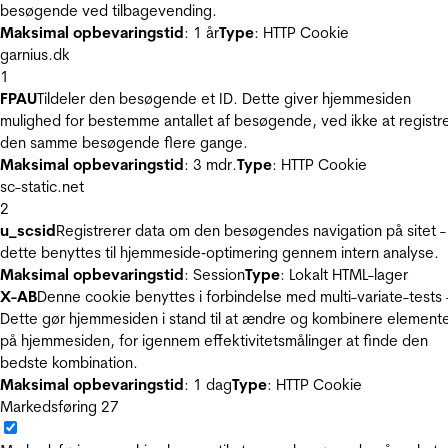
besøgende ved tilbagevending.
Maksimal opbevaringstid
: 1 år
Type
: HTTP Cookie
garnius.dk
1
FPAU
Tildeler den besøgende et ID. Dette giver hjemmesiden
mulighed for bestemme antallet af besøgende, ved ikke at registr
den samme besøgende flere gange.
Maksimal opbevaringstid
: 3 mdr.
Type
: HTTP Cookie
sc-static.net
2
u_scsid
Registrerer data om den besøgendes navigation på sitet -
dette benyttes til hjemmeside‐optimering gennem intern analyse.
Maksimal opbevaringstid
: Session
Type
: Lokalt HTML-lager
X-AB
Denne cookie benyttes i forbindelse med multi-variate-tests 
Dette gør hjemmesiden i stand til at ændre og kombinere element
på hjemmesiden, for igennem effektivitetsmålinger at finde den
bedste kombination.
Maksimal opbevaringstid
: 1 dag
Type
: HTTP Cookie
Markedsføring
27