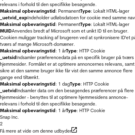
relevans i forhold til den specifikke besøgende.
Maksimal opbevaringstid
: Permanent
Type
: Lokalt HTML-lager
_uetvid_exp
Indeholder udløbsdatoen for cookie med samme nav
Maksimal opbevaringstid
: Permanent
Type
: Lokalt HTML-lager
MUID
Anvendes bredt af Microsoft som et unikt ID til en bruger.
Cookien muliggør tracking af brugeren ved at synkronisere ID'et p
tværs af mange Microsoft-domæner.
Maksimal opbevaringstid
: 1 år
Type
: HTTP Cookie
_uetsid
Indsamler præferencedata på en specifik bruger på tværs 
hjemmesider. Formålet er at optimere annoncernes relevans, samt
sikre at den samme bruger ikke får vist den samme annonce flere
gange end tiltænkt.
Maksimal opbevaringstid
: 1 dag
Type
: HTTP Cookie
_uetvid
Indsamler data om den besøgendes præferencer på flere
hjemmesider - benyttes til at optimere hjemmesidens annonce-
relevans i forhold til den specifikke besøgende.
Maksimal opbevaringstid
: 1 år
Type
: HTTP Cookie
Snap Inc.
2
Få mere at vide om denne udbyder