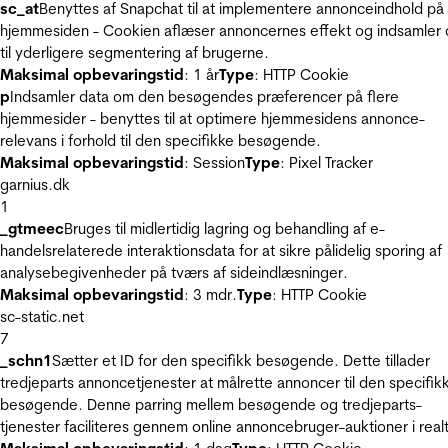
sc_at
Benyttes af Snapchat til at implementere annonceindhold på
hjemmesiden - Cookien aflæser annoncernes effekt og indsamler 
til yderligere segmentering af brugerne.
Maksimal opbevaringstid
: 1 år
Type
: HTTP Cookie
p
Indsamler data om den besøgendes præferencer på flere
hjemmesider - benyttes til at optimere hjemmesidens annonce-
relevans i forhold til den specifikke besøgende.
Maksimal opbevaringstid
: Session
Type
: Pixel Tracker
garnius.dk
1
_gtmeec
Bruges til midlertidig lagring og behandling af e-
handelsrelaterede interaktionsdata for at sikre pålidelig sporing af
analysebegivenheder på tværs af sideindlæsninger.
Maksimal opbevaringstid
: 3 mdr.
Type
: HTTP Cookie
sc-static.net
7
_schn1
Sætter et ID for den specifikk besøgende. Dette tillader
tredjeparts annoncetjenester at målrette annoncer til den specifik
besøgende. Denne parring mellem besøgende og tredjeparts-
tjenester faciliteres gennem online annoncebruger-auktioner i realt