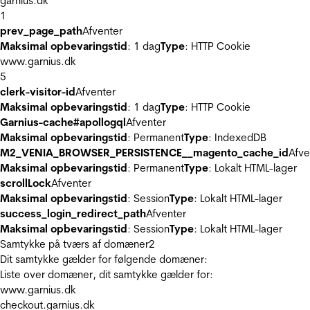
garnius.dk
1
prev_page_path
Afventer
Maksimal opbevaringstid
: 1 dag
Type
: HTTP Cookie
www.garnius.dk
5
clerk-visitor-id
Afventer
Maksimal opbevaringstid
: 1 dag
Type
: HTTP Cookie
Garnius-cache#apollogql
Afventer
Maksimal opbevaringstid
: Permanent
Type
: IndexedDB
M2_VENIA_BROWSER_PERSISTENCE__magento_cache_id
Afve
Maksimal opbevaringstid
: Permanent
Type
: Lokalt HTML-lager
scrollLock
Afventer
Maksimal opbevaringstid
: Session
Type
: Lokalt HTML-lager
success_login_redirect_path
Afventer
Maksimal opbevaringstid
: Session
Type
: Lokalt HTML-lager
Samtykke på tværs af domæner
2
Dit samtykke gælder for følgende domæner:
Liste over domæner, dit samtykke gælder for:
www.garnius.dk
checkout.garnius.dk