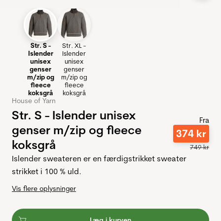
Str. S -
Str. XL -
Islender
Islender
unisex
unisex
genser
genser
m/zip og
m/zip og
fleece
fleece
koksgrå
koksgrå
House of Yarn
Str. S - Islender unisex
Fra
genser m/zip og fleece
374
kr
koksgrå
749
kr
Islender sweateren er en færdigstrikket sweater
strikket i 100 % uld.
Vis flere oplysninger
Læg i kurven