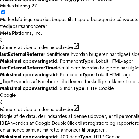
Markedsføring
27
Markedsførings-cookies bruges til at spore besøgende på websted
tredjepartsannoncører
Meta Platforms, Inc.
3
Få mere at vide om denne udbyder
lastExternalReferrer
Identificere hvordan brugeren har tilgået si
Maksimal opbevaringstid
: Permanent
Type
: Lokalt HTML-lager
lastExternalReferrerTime
Identificere hvordan brugeren har tilgå
Maksimal opbevaringstid
: Permanent
Type
: Lokalt HTML-lager
_fbp
Anvendes af Facebook til at levere forskellige reklame-tjenes
Maksimal opbevaringstid
: 3 mdr.
Type
: HTTP Cookie
Google
3
Få mere at vide om denne udbyder
Nogle af de data, der indsamles af denne udbyder, er til personali
IDE
Anvendes af Google DoubleClick til at registrere og rapportere
en annonce samt at målrette annoncer til brugeren.
Maksimal opbevaringstid
: 400 dage
Type
: HTTP Cookie