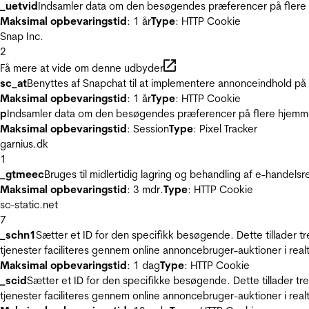
_uetvid
Indsamler data om den besøgendes præferencer på flere h
Maksimal opbevaringstid
: 1 år
Type
: HTTP Cookie
Snap Inc.
2
Få mere at vide om denne udbyder
sc_at
Benyttes af Snapchat til at implementere annonceindhold på
Maksimal opbevaringstid
: 1 år
Type
: HTTP Cookie
p
Indsamler data om den besøgendes præferencer på flere hjemmesi
Maksimal opbevaringstid
: Session
Type
: Pixel Tracker
garnius.dk
1
_gtmeec
Bruges til midlertidig lagring og behandling af e-handels
Maksimal opbevaringstid
: 3 mdr.
Type
: HTTP Cookie
sc-static.net
7
_schn1
Sætter et ID for den specifikk besøgende. Dette tillader 
tjenester faciliteres gennem online annoncebruger-auktioner i realt
Maksimal opbevaringstid
: 1 dag
Type
: HTTP Cookie
_scid
Sætter et ID for den specifikke besøgende. Dette tillader t
tjenester faciliteres gennem online annoncebruger-auktioner i realt