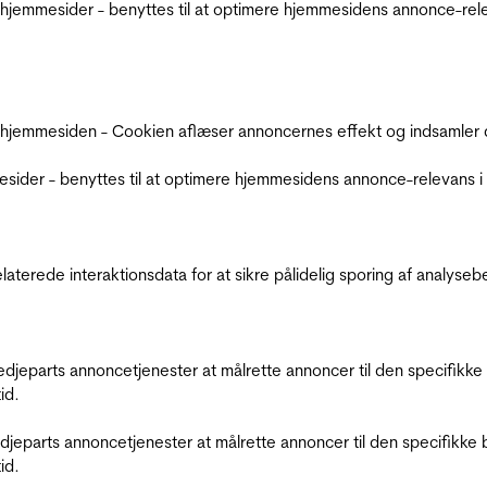
jemmesider - benyttes til at optimere hjemmesidens annonce-relev
 hjemmesiden - Cookien aflæser annoncernes effekt og indsamler d
der - benyttes til at optimere hjemmesidens annonce-relevans i f
relaterede interaktionsdata for at sikre pålidelig sporing af analys
tredjeparts annoncetjenester at målrette annoncer til den specifi
id.
redjeparts annoncetjenester at målrette annoncer til den specifi
id.