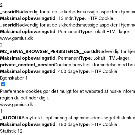
2
_scsrid
Nødvendig for at de sikkerhedsmæssige aspekter i hjemme
Maksimal opbevaringstid
: 13 mdr.
Type
: HTTP Cookie
_scsrid
Nødvendig for at de sikkerhedsmæssige aspekter i hjemme
Maksimal opbevaringstid
: Permanent
Type
: Lokalt HTML-lager
www.garnius.dk
2
M2_VENIA_BROWSER_PERSISTENCE__cartId
Nødvendig for hje
Maksimal opbevaringstid
: Permanent
Type
: Lokalt HTML-lager
private_content_version
Cookien benyttes i forbindelse med br
Maksimal opbevaringstid
: 400 dage
Type
: HTTP Cookie
Egenskaber
1
Præference-cookies gør det muligt for et websted at huske inform
region du befinder dig i.
www.garnius.dk
1
_ALGOLIA
Benyttes til optimering af hjemmesidens søgefeltsfunkt
Maksimal opbevaringstid
: 180 dage
Type
: HTTP Cookie
Statistik
12