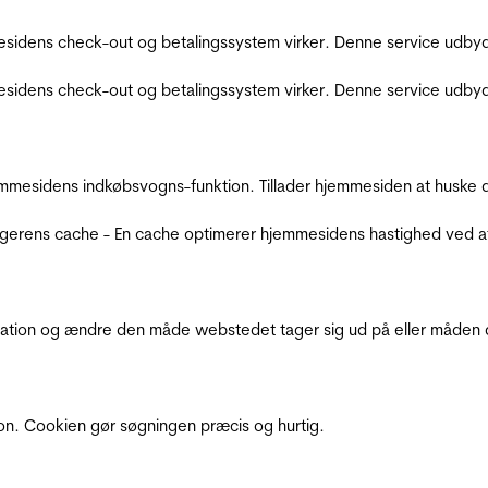
sidens check-out og betalingssystem virker. Denne service udbyd
sidens check-out og betalingssystem virker. Denne service udbyd
mmesidens indkøbsvogns-funktion. Tillader hjemmesiden at huske d
ugerens cache - En cache optimerer hjemmesidens hastighed ved a
ation og ændre den måde webstedet tager sig ud på eller måden de
ion. Cookien gør søgningen præcis og hurtig.