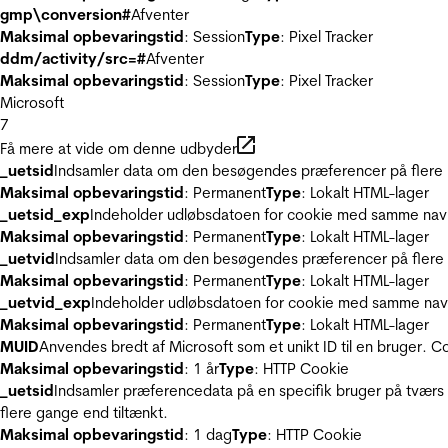
gmp\conversion#
Afventer
Maksimal opbevaringstid
: Session
Type
: Pixel Tracker
ddm/activity/src=#
Afventer
Maksimal opbevaringstid
: Session
Type
: Pixel Tracker
Microsoft
7
Få mere at vide om denne udbyder
_uetsid
Indsamler data om den besøgendes præferencer på flere hj
Maksimal opbevaringstid
: Permanent
Type
: Lokalt HTML-lager
_uetsid_exp
Indeholder udløbsdatoen for cookie med samme nav
Maksimal opbevaringstid
: Permanent
Type
: Lokalt HTML-lager
_uetvid
Indsamler data om den besøgendes præferencer på flere h
Maksimal opbevaringstid
: Permanent
Type
: Lokalt HTML-lager
_uetvid_exp
Indeholder udløbsdatoen for cookie med samme nav
Maksimal opbevaringstid
: Permanent
Type
: Lokalt HTML-lager
MUID
Anvendes bredt af Microsoft som et unikt ID til en bruger. 
Maksimal opbevaringstid
: 1 år
Type
: HTTP Cookie
_uetsid
Indsamler præferencedata på en specifik bruger på tværs 
flere gange end tiltænkt.
Maksimal opbevaringstid
: 1 dag
Type
: HTTP Cookie