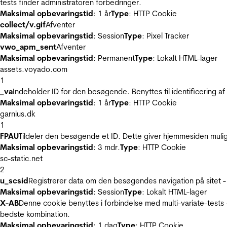
tests finder administratoren forbedringer.
Maksimal opbevaringstid
: 1 år
Type
: HTTP Cookie
collect/v.gif
Afventer
Maksimal opbevaringstid
: Session
Type
: Pixel Tracker
vwo_apm_sent
Afventer
Maksimal opbevaringstid
: Permanent
Type
: Lokalt HTML-lager
assets.voyado.com
1
_va
Indeholder ID for den besøgende. Benyttes til identificering 
Maksimal opbevaringstid
: 1 år
Type
: HTTP Cookie
garnius.dk
1
FPAU
Tildeler den besøgende et ID. Dette giver hjemmesiden mul
Maksimal opbevaringstid
: 3 mdr.
Type
: HTTP Cookie
sc-static.net
2
u_scsid
Registrerer data om den besøgendes navigation på sitet -
Maksimal opbevaringstid
: Session
Type
: Lokalt HTML-lager
X-AB
Denne cookie benyttes i forbindelse med multi-variate-tests
bedste kombination.
Maksimal opbevaringstid
: 1 dag
Type
: HTTP Cookie