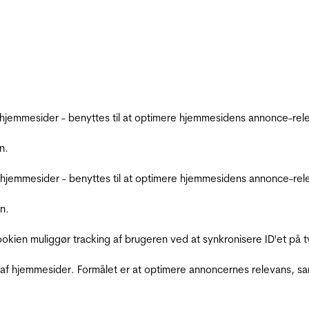
emmesider - benyttes til at optimere hjemmesidens annonce-relev
n.
jemmesider - benyttes til at optimere hjemmesidens annonce-relev
n.
Cookien muliggør tracking af brugeren ved at synkronisere ID'et p
af hjemmesider. Formålet er at optimere annoncernes relevans, s