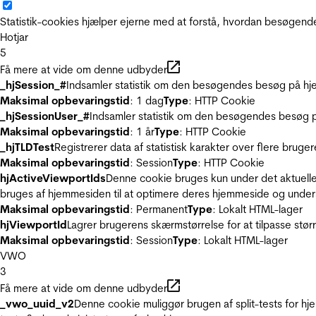
Statistik-cookies hjælper ejerne med at forstå, hvordan besøgen
Hotjar
5
Få mere at vide om denne udbyder
_hjSession_#
Indsamler statistik om den besøgendes besøg på hje
Maksimal opbevaringstid
: 1 dag
Type
: HTTP Cookie
_hjSessionUser_#
Indsamler statistik om den besøgendes besøg p
Maksimal opbevaringstid
: 1 år
Type
: HTTP Cookie
_hjTLDTest
Registrerer data af statistisk karakter over flere bruge
Maksimal opbevaringstid
: Session
Type
: HTTP Cookie
hjActiveViewportIds
Denne cookie bruges kun under det aktuelle
bruges af hjemmesiden til at optimere deres hjemmeside og under
Maksimal opbevaringstid
: Permanent
Type
: Lokalt HTML-lager
hjViewportId
Lagrer brugerens skærmstørrelse for at tilpasse stør
Maksimal opbevaringstid
: Session
Type
: Lokalt HTML-lager
VWO
3
Få mere at vide om denne udbyder
_vwo_uuid_v2
Denne cookie muliggør brugen af split-tests for h