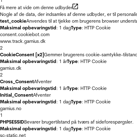
1
Få mere at vide om denne udbyder
Nogle af de data, der indsamles af denne udbyder, er til personali
test_cookie
Anvendes til at tjekke om brugerens browser underst
Maksimal opbevaringstid
: 1 dag
Type
: HTTP Cookie
consent.cookiebot.com
www.track.garnius.dk
2
CookieConsent [x2]
Gemmer brugerens cookie-samtykke-tilstand
Maksimal opbevaringstid
: 1 år
Type
: HTTP Cookie
garnius.dk
2
Cross_Consent
Afventer
Maksimal opbevaringstid
: 1 år
Type
: HTTP Cookie
Initial_Consent
Afventer
Maksimal opbevaringstid
: 1 dag
Type
: HTTP Cookie
garnius.no
1
PHPSESSID
Bevarer brugertilstand på tværs af sideforespørgsler.
Maksimal opbevaringstid
: 1 dag
Type
: HTTP Cookie
sc-static.net