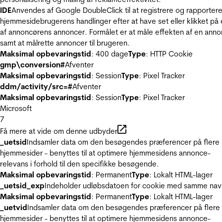
IDE
Anvendes af Google DoubleClick til at registrere og rapporter
hjemmesidebrugerens handlinger efter at have set eller klikket på
af annoncørens annoncer. Formålet er at måle effekten af en ann
samt at målrette annoncer til brugeren.
Maksimal opbevaringstid
: 400 dage
Type
: HTTP Cookie
gmp\conversion#
Afventer
Maksimal opbevaringstid
: Session
Type
: Pixel Tracker
ddm/activity/src=#
Afventer
Maksimal opbevaringstid
: Session
Type
: Pixel Tracker
Microsoft
7
Få mere at vide om denne udbyder
_uetsid
Indsamler data om den besøgendes præferencer på flere
hjemmesider - benyttes til at optimere hjemmesidens annonce-
relevans i forhold til den specifikke besøgende.
Maksimal opbevaringstid
: Permanent
Type
: Lokalt HTML-lager
_uetsid_exp
Indeholder udløbsdatoen for cookie med samme nav
Maksimal opbevaringstid
: Permanent
Type
: Lokalt HTML-lager
_uetvid
Indsamler data om den besøgendes præferencer på flere
hjemmesider - benyttes til at optimere hjemmesidens annonce-