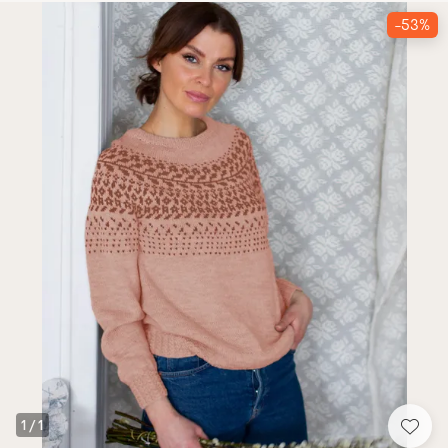
-53%
1
/
1