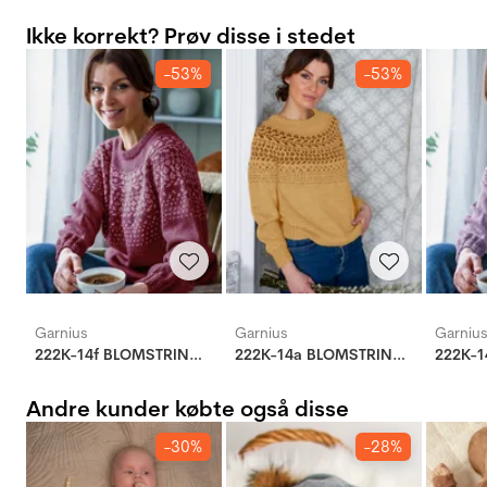
Ikke korrekt? Prøv disse i stedet
-53%
-53%
Garnius
Garnius
Garniu
222K-14f BLOMSTRING genser (Woolevo)
222K-14a BLOMSTRING genser (Woolevo)
Andre kunder købte også disse
-30%
-28%