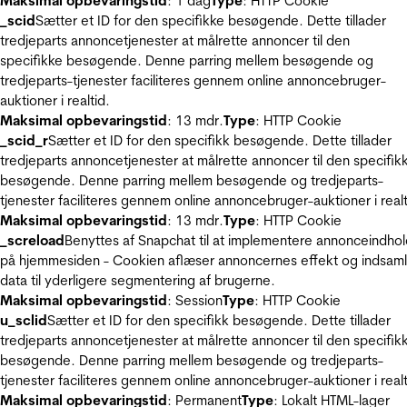
Maksimal opbevaringstid
: 1 dag
Type
: HTTP Cookie
_scid
Sætter et ID for den specifikke besøgende. Dette tillader
tredjeparts annoncetjenester at målrette annoncer til den
specifikke besøgende. Denne parring mellem besøgende og
tredjeparts-tjenester faciliteres gennem online annoncebruger-
auktioner i realtid.
Maksimal opbevaringstid
: 13 mdr.
Type
: HTTP Cookie
_scid_r
Sætter et ID for den specifikk besøgende. Dette tillader
tredjeparts annoncetjenester at målrette annoncer til den specifik
besøgende. Denne parring mellem besøgende og tredjeparts-
tjenester faciliteres gennem online annoncebruger-auktioner i realt
Maksimal opbevaringstid
: 13 mdr.
Type
: HTTP Cookie
_screload
Benyttes af Snapchat til at implementere annonceindho
på hjemmesiden - Cookien aflæser annoncernes effekt og indsaml
data til yderligere segmentering af brugerne.
Maksimal opbevaringstid
: Session
Type
: HTTP Cookie
u_sclid
Sætter et ID for den specifikk besøgende. Dette tillader
tredjeparts annoncetjenester at målrette annoncer til den specifik
besøgende. Denne parring mellem besøgende og tredjeparts-
tjenester faciliteres gennem online annoncebruger-auktioner i realt
Maksimal opbevaringstid
: Permanent
Type
: Lokalt HTML-lager