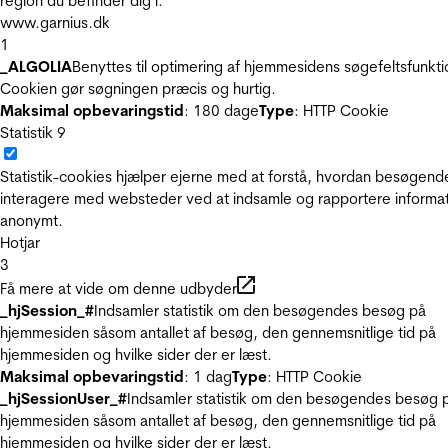
region du befinder dig i.
www.garnius.dk
1
_ALGOLIA
Benyttes til optimering af hjemmesidens søgefeltsfunkti
Cookien gør søgningen præcis og hurtig.
Maksimal opbevaringstid
: 180 dage
Type
: HTTP Cookie
Statistik
9
Statistik-cookies hjælper ejerne med at forstå, hvordan besøgend
interagere med websteder ved at indsamle og rapportere informa
anonymt.
Hotjar
3
Få mere at vide om denne udbyder
_hjSession_#
Indsamler statistik om den besøgendes besøg på
hjemmesiden såsom antallet af besøg, den gennemsnitlige tid på
hjemmesiden og hvilke sider der er læst.
Maksimal opbevaringstid
: 1 dag
Type
: HTTP Cookie
_hjSessionUser_#
Indsamler statistik om den besøgendes besøg 
hjemmesiden såsom antallet af besøg, den gennemsnitlige tid på
hjemmesiden og hvilke sider der er læst.