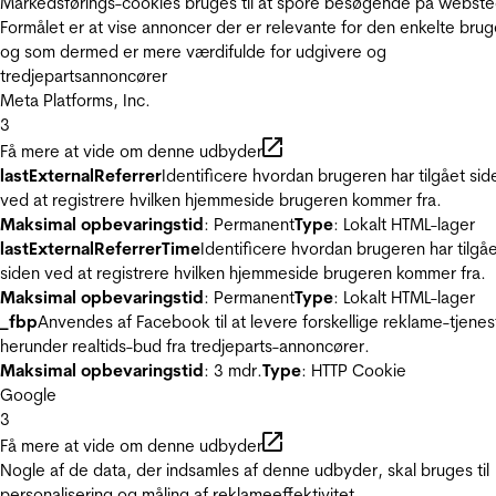
Markedsførings-cookies bruges til at spore besøgende på webste
Formålet er at vise annoncer der er relevante for den enkelte brug
og som dermed er mere værdifulde for udgivere og
tredjepartsannoncører
Meta Platforms, Inc.
3
Få mere at vide om denne udbyder
lastExternalReferrer
Identificere hvordan brugeren har tilgået sid
ved at registrere hvilken hjemmeside brugeren kommer fra.
Maksimal opbevaringstid
: Permanent
Type
: Lokalt HTML-lager
lastExternalReferrerTime
Identificere hvordan brugeren har tilgå
siden ved at registrere hvilken hjemmeside brugeren kommer fra.
Maksimal opbevaringstid
: Permanent
Type
: Lokalt HTML-lager
_fbp
Anvendes af Facebook til at levere forskellige reklame-tjenes
herunder realtids-bud fra tredjeparts-annoncører.
Maksimal opbevaringstid
: 3 mdr.
Type
: HTTP Cookie
Google
3
Få mere at vide om denne udbyder
Nogle af de data, der indsamles af denne udbyder, skal bruges til
personalisering og måling af reklameeffektivitet.