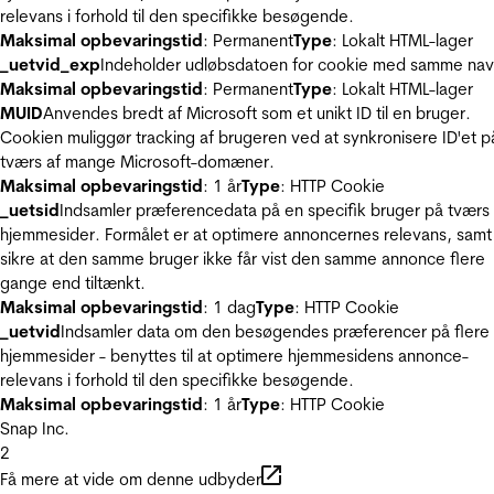
relevans i forhold til den specifikke besøgende.
Maksimal opbevaringstid
: Permanent
Type
: Lokalt HTML-lager
_uetvid_exp
Indeholder udløbsdatoen for cookie med samme nav
Maksimal opbevaringstid
: Permanent
Type
: Lokalt HTML-lager
MUID
Anvendes bredt af Microsoft som et unikt ID til en bruger.
Cookien muliggør tracking af brugeren ved at synkronisere ID'et p
tværs af mange Microsoft-domæner.
Maksimal opbevaringstid
: 1 år
Type
: HTTP Cookie
_uetsid
Indsamler præferencedata på en specifik bruger på tværs 
hjemmesider. Formålet er at optimere annoncernes relevans, samt
sikre at den samme bruger ikke får vist den samme annonce flere
gange end tiltænkt.
Maksimal opbevaringstid
: 1 dag
Type
: HTTP Cookie
_uetvid
Indsamler data om den besøgendes præferencer på flere
hjemmesider - benyttes til at optimere hjemmesidens annonce-
relevans i forhold til den specifikke besøgende.
Maksimal opbevaringstid
: 1 år
Type
: HTTP Cookie
Snap Inc.
2
Få mere at vide om denne udbyder