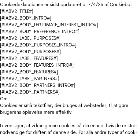
Cookiedeklarationen er sidst opdateret d. 7/4/26 af
Cookiebot
[#IABV2_TITLE#]
[#IABV2_BODY_INTRO#]
[#IABV2_BODY_LEGITIMATE_INTEREST_INTRO#]
[#IABV2_BODY_PREFERENCE_INTRO#]
[#IABV2_LABEL_PURPOSES#]
[#IABV2_BODY_PURPOSES_INTRO#]
[#IABV2_BODY_PURPOSES#]
[#IABV2_LABEL_FEATURES#]
[#IABV2_BODY_FEATURES_INTRO#]
[#IABV2_BODY_FEATURES#]
[#IABV2_LABEL_PARTNERS#]
[#IABV2_BODY_PARTNERS_INTRO#]
[#IABV2_BODY_PARTNERS#]
Om
Cookies er små tekstfiler, der bruges af websteder, til at gøre
brugerens oplevelse mere effektiv.
Loven siger, at vi kan genne cookies på din enhed, hvis de er stre
nødvendige for driften af denne side. For alle andre typer af cooki