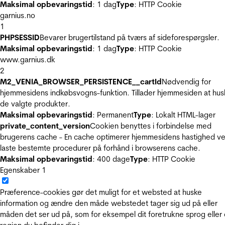
Maksimal opbevaringstid
: 1 dag
Type
: HTTP Cookie
garnius.no
1
PHPSESSID
Bevarer brugertilstand på tværs af sideforespørgsler.
Maksimal opbevaringstid
: 1 dag
Type
: HTTP Cookie
www.garnius.dk
2
M2_VENIA_BROWSER_PERSISTENCE__cartId
Nødvendig for
hjemmesidens indkøbsvogns-funktion. Tillader hjemmesiden at hus
de valgte produkter.
Maksimal opbevaringstid
: Permanent
Type
: Lokalt HTML-lager
private_content_version
Cookien benyttes i forbindelse med
brugerens cache - En cache optimerer hjemmesidens hastighed ve
laste bestemte procedurer på forhånd i browserens cache.
Maksimal opbevaringstid
: 400 dage
Type
: HTTP Cookie
Egenskaber
1
Præference-cookies gør det muligt for et websted at huske
information og ændre den måde webstedet tager sig ud på eller
måden det ser ud på, som for eksempel dit foretrukne sprog eller