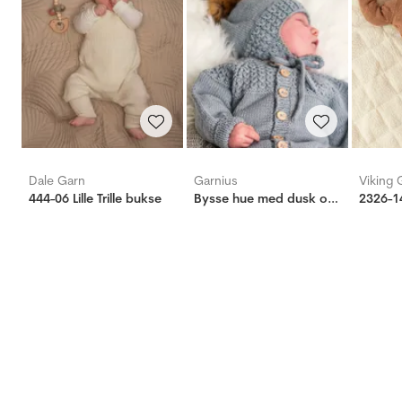
Dale Garn
Garnius
Viking 
444-06 Lille Trille bukse
Bysse hue med dusk og sokker lys blågrå
2326-1