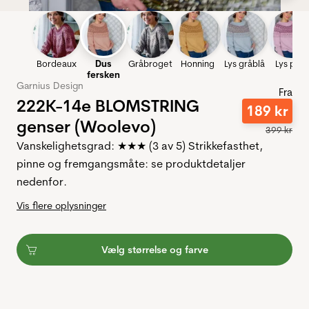
Bordeaux
Dus
Gråbroget
Honning
Lys gråblå
Lys pink
fersken
Garnius Design
Fra
222K-14e BLOMSTRING
189
kr
genser (Woolevo)
399
kr
Vanskelighetsgrad: ★★★ (3 av 5) Strikkefasthet,
pinne og fremgangsmåte: se produktdetaljer
nedenfor.
Vis flere oplysninger
Vælg størrelse og farve