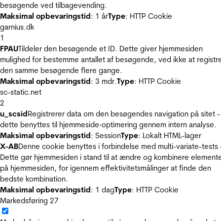
besøgende ved tilbagevending.
Maksimal opbevaringstid
: 1 år
Type
: HTTP Cookie
garnius.dk
1
FPAU
Tildeler den besøgende et ID. Dette giver hjemmesiden
mulighed for bestemme antallet af besøgende, ved ikke at registr
den samme besøgende flere gange.
Maksimal opbevaringstid
: 3 mdr.
Type
: HTTP Cookie
sc-static.net
2
u_scsid
Registrerer data om den besøgendes navigation på sitet -
dette benyttes til hjemmeside‐optimering gennem intern analyse.
Maksimal opbevaringstid
: Session
Type
: Lokalt HTML-lager
X-AB
Denne cookie benyttes i forbindelse med multi-variate-tests 
Dette gør hjemmesiden i stand til at ændre og kombinere element
på hjemmesiden, for igennem effektivitetsmålinger at finde den
bedste kombination.
Maksimal opbevaringstid
: 1 dag
Type
: HTTP Cookie
Markedsføring
27