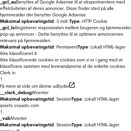
_gcl_au
Benyttes af Google Adsense til at eksperimentere med
effektiviteten af deres annoncer. Disse finder sted på alle
hjemmesider der benytter Google Adsense.
Maksimal opbevaringstid
: 3 mdr.
Type
: HTTP Cookie
_gcl_ls
Registrerer responsraten mellem brugeren og hjemmeside
pop-up annoncer - Dette benyttes til at optimere annoncernes
relevans på hjemmesiden.
Maksimal opbevaringstid
: Permanent
Type
: Lokalt HTML-lager
Ikke klassificeret
8
Ikke klassificerede cookies er cookies som vi er i gang med at
klassificere sammen med leverandørerne af de enkelte cookies
Clerk.io
1
Få mere at vide om denne udbyder
__clerk_debug
Afventer
Maksimal opbevaringstid
: Session
Type
: Lokalt HTML-lager
assets.voyado.com
1
_vaS
Afventer
Maksimal opbevaringstid
: Session
Type
: Lokalt HTML-lager