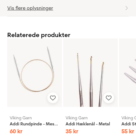
Vis flere oplysninger
Relaterede produkter
Viking Garn
Viking Garn
Viking 
Addi Rundpinde - Messing
Addi Hæklenål - Metal
60
kr
35
kr
55
kr