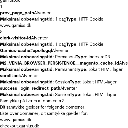
garnius.dk
1
prev_page_path
Afventer
Maksimal opbevaringstid
: 1 dag
Type
: HTTP Cookie
www.garnius.dk
5
clerk-visitor-id
Afventer
Maksimal opbevaringstid
: 1 dag
Type
: HTTP Cookie
Garnius-cache#apollogql
Afventer
Maksimal opbevaringstid
: Permanent
Type
: IndexedDB
M2_VENIA_BROWSER_PERSISTENCE__magento_cache_id
Afve
Maksimal opbevaringstid
: Permanent
Type
: Lokalt HTML-lager
scrollLock
Afventer
Maksimal opbevaringstid
: Session
Type
: Lokalt HTML-lager
success_login_redirect_path
Afventer
Maksimal opbevaringstid
: Session
Type
: Lokalt HTML-lager
Samtykke på tværs af domæner
2
Dit samtykke gælder for følgende domæner:
Liste over domæner, dit samtykke gælder for:
www.garnius.dk
checkout.garnius.dk