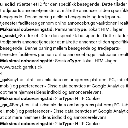
u_sclid_r
Sætter et ID for den specifikk besøgende. Dette tillader
tredjeparts annoncetjenester at målrette annoncer til den specifik
besøgende. Denne parring mellem besøgende og tredjeparts-
tjenester faciliteres gennem online annoncebruger-auktioner i realt
Maksimal opbevaringstid
: Permanent
Type
: Lokalt HTML-lager
u_scsid_r
Sætter et ID for den specifikk besøgende. Dette tillader
tredjeparts annoncetjenester at målrette annoncer til den specifik
besøgende. Denne parring mellem besøgende og tredjeparts-
tjenester faciliteres gennem online annoncebruger-auktioner i realt
Maksimal opbevaringstid
: Session
Type
: Lokalt HTML-lager
www.track.garnius.dk
4
_ga
Benyttes til at indsamle data om brugerens platform (PC, tablet
mobil) og præferencer - Disse data benyttes af Google Analytics til
optimere hjemmesidens indhold og annoncerelevans.
Maksimal opbevaringstid
: 2 år
Type
: HTTP Cookie
_ga_#
Benyttes til at indsamle data om brugerens platform (PC, tab
el. mobil) og præferencer - Disse data benyttes af Google Analytics
at optimere hjemmesidens indhold og annoncerelevans.
Maksimal opbevaringstid
: 2 år
Type
: HTTP Cookie