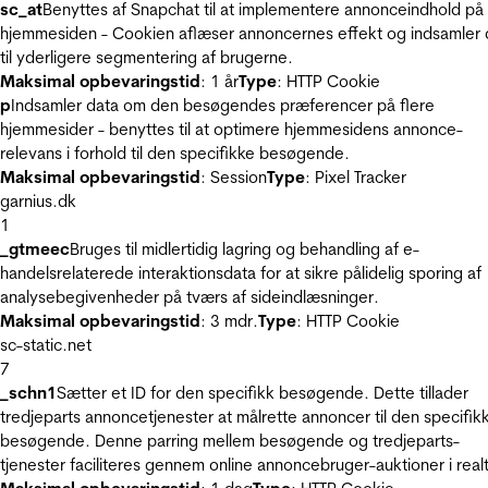
sc_at
Benyttes af Snapchat til at implementere annonceindhold på
hjemmesiden - Cookien aflæser annoncernes effekt og indsamler 
til yderligere segmentering af brugerne.
Maksimal opbevaringstid
: 1 år
Type
: HTTP Cookie
p
Indsamler data om den besøgendes præferencer på flere
hjemmesider - benyttes til at optimere hjemmesidens annonce-
relevans i forhold til den specifikke besøgende.
Maksimal opbevaringstid
: Session
Type
: Pixel Tracker
garnius.dk
1
_gtmeec
Bruges til midlertidig lagring og behandling af e-
handelsrelaterede interaktionsdata for at sikre pålidelig sporing af
analysebegivenheder på tværs af sideindlæsninger.
Maksimal opbevaringstid
: 3 mdr.
Type
: HTTP Cookie
sc-static.net
7
_schn1
Sætter et ID for den specifikk besøgende. Dette tillader
tredjeparts annoncetjenester at målrette annoncer til den specifik
besøgende. Denne parring mellem besøgende og tredjeparts-
tjenester faciliteres gennem online annoncebruger-auktioner i realt