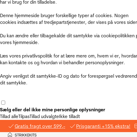
har vi brug for din tilladelse.
Denne hjemmeside bruger forskellige typer af cookies. Nogen
cookies indsættes af tredjepartstjenester, der vises på vores sider
Du kan ændre eller tilbagekalde dit samtykke via cookiepolitikken 
vores hjemmeside.
Læs vores privatlivspolitik for at lære mere om, hvem vi er, hvorda
kan kontakte os og hvordan vi behandler personoplysninger.
Angiv venligst dit samtykke-ID og dato for forespørgsel vedrøren
dit samtykke.
Sælg eller del ikke mine personlige oplysninger
Tillad alle
Tilpas
Tillad udvalgte
Ikke tilladt
Gratis fragt over 599,-
Prisgaranti +15% ekstra!
Hjem
STRIKKEKITS
>