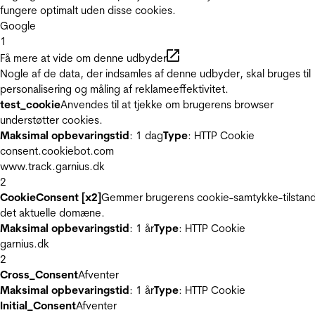
fungere optimalt uden disse cookies.
Google
1
Få mere at vide om denne udbyder
Nogle af de data, der indsamles af denne udbyder, skal bruges til
personalisering og måling af reklameeffektivitet.
test_cookie
Anvendes til at tjekke om brugerens browser
understøtter cookies.
Maksimal opbevaringstid
: 1 dag
Type
: HTTP Cookie
consent.cookiebot.com
www.track.garnius.dk
2
CookieConsent [x2]
Gemmer brugerens cookie-samtykke-tilstand
det aktuelle domæne.
Maksimal opbevaringstid
: 1 år
Type
: HTTP Cookie
garnius.dk
2
Cross_Consent
Afventer
Maksimal opbevaringstid
: 1 år
Type
: HTTP Cookie
Initial_Consent
Afventer