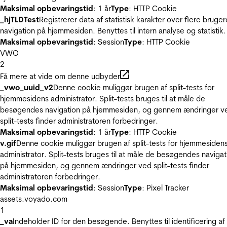
Maksimal opbevaringstid
: 1 år
Type
: HTTP Cookie
_hjTLDTest
Registrerer data af statistisk karakter over flere bruger
navigation på hjemmesiden. Benyttes til intern analyse og statistik.
Maksimal opbevaringstid
: Session
Type
: HTTP Cookie
VWO
2
Få mere at vide om denne udbyder
_vwo_uuid_v2
Denne cookie muliggør brugen af split-tests for
hjemmesidens administrator. Split-tests bruges til at måle de
besøgendes navigation på hjemmesiden, og gennem ændringer v
split-tests finder administratoren forbedringer.
Maksimal opbevaringstid
: 1 år
Type
: HTTP Cookie
v.gif
Denne cookie muliggør brugen af split-tests for hjemmesiden
administrator. Split-tests bruges til at måle de besøgendes navigat
på hjemmesiden, og gennem ændringer ved split-tests finder
administratoren forbedringer.
Maksimal opbevaringstid
: Session
Type
: Pixel Tracker
assets.voyado.com
1
_va
Indeholder ID for den besøgende. Benyttes til identificering af