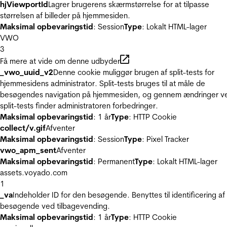
hjViewportId
Lagrer brugerens skærmstørrelse for at tilpasse
størrelsen af billeder på hjemmesiden.
Maksimal opbevaringstid
: Session
Type
: Lokalt HTML-lager
VWO
3
Få mere at vide om denne udbyder
_vwo_uuid_v2
Denne cookie muliggør brugen af split-tests for
hjemmesidens administrator. Split-tests bruges til at måle de
besøgendes navigation på hjemmesiden, og gennem ændringer v
split-tests finder administratoren forbedringer.
Maksimal opbevaringstid
: 1 år
Type
: HTTP Cookie
collect/v.gif
Afventer
Maksimal opbevaringstid
: Session
Type
: Pixel Tracker
vwo_apm_sent
Afventer
Maksimal opbevaringstid
: Permanent
Type
: Lokalt HTML-lager
assets.voyado.com
1
_va
Indeholder ID for den besøgende. Benyttes til identificering af
besøgende ved tilbagevending.
Maksimal opbevaringstid
: 1 år
Type
: HTTP Cookie