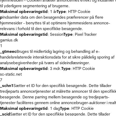
hjemmesiden - Cookien aflæser annoncernes effekt og indsamler 
til yderligere segmentering af brugerne.
Maksimal opbevaringstid
: 1 år
Type
: HTTP Cookie
p
Indsamler data om den besøgendes præferencer på flere
hjemmesider - benyttes til at optimere hjemmesidens annonce-
relevans i forhold til den specifikke besøgende.
Maksimal opbevaringstid
: Session
Type
: Pixel Tracker
garnius.dk
1
_gtmeec
Bruges til midlertidig lagring og behandling af e-
handelsrelaterede interaktionsdata for at sikre pålidelig sporing af
analysebegivenheder på tværs af sideindlæsninger.
Maksimal opbevaringstid
: 3 mdr.
Type
: HTTP Cookie
sc-static.net
7
_schn1
Sætter et ID for den specifikk besøgende. Dette tillader
tredjeparts annoncetjenester at målrette annoncer til den specifik
besøgende. Denne parring mellem besøgende og tredjeparts-
tjenester faciliteres gennem online annoncebruger-auktioner i realt
Maksimal opbevaringstid
: 1 dag
Type
: HTTP Cookie
_scid
Sætter et ID for den specifikke besøgende. Dette tillader