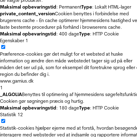
de valgte produkter.
Maksimal opbevaringstid
: Permanent
Type
: Lokalt HTML-lager
private_content_version
Cookien benyttes i forbindelse med
brugerens cache - En cache optimerer hjemmesidens hastighed ve
laste bestemte procedurer på forhånd i browserens cache.
Maksimal opbevaringstid
: 400 dage
Type
: HTTP Cookie
Egenskaber
1
Præference-cookies gør det muligt for et websted at huske
information og ændre den måde webstedet tager sig ud på eller
måden det ser ud på, som for eksempel dit foretrukne sprog eller
region du befinder dig i.
www.garnius.dk
1
_ALGOLIA
Benyttes til optimering af hjemmesidens søgefeltsfunkti
Cookien gør søgningen præcis og hurtig.
Maksimal opbevaringstid
: 180 dage
Type
: HTTP Cookie
Statistik
12
Statistik-cookies hjælper ejerne med at forstå, hvordan besøgend
interagere med websteder ved at indsamle og rapportere informa