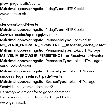
prev_page_path
Afventer
Maksimal opbevaringstid
: 1 dag
Type
: HTTP Cookie
www.garnius.dk
6
clerk-visitor-id
Afventer
Maksimal opbevaringstid
: 1 dag
Type
: HTTP Cookie
Garnius-cache#apollogql
Afventer
Maksimal opbevaringstid
: Permanent
Type
: IndexedDB
M2_VENIA_BROWSER_PERSISTENCE__magento_cache_id
Afve
Maksimal opbevaringstid
: Permanent
Type
: Lokalt HTML-lager
M2_VENIA_BROWSER_PERSISTENCE__urlResolver_#
Afventer
Maksimal opbevaringstid
: Permanent
Type
: Lokalt HTML-lager
scrollLock
Afventer
Maksimal opbevaringstid
: Session
Type
: Lokalt HTML-lager
success_login_redirect_path
Afventer
Maksimal opbevaringstid
: Session
Type
: Lokalt HTML-lager
Samtykke på tværs af domæner
2
Dit samtykke gælder for følgende domæner:
Liste over domæner, dit samtykke gælder for:
www.garnius.dk