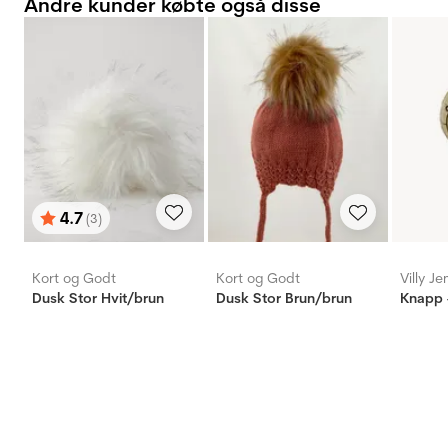
Andre kunder købte også disse
4.7
(3)
Vurdering:
ud af 5 stjerner
Kort og Godt
Kort og Godt
Villy J
Dusk Stor Hvit/brun
Dusk Stor Brun/brun