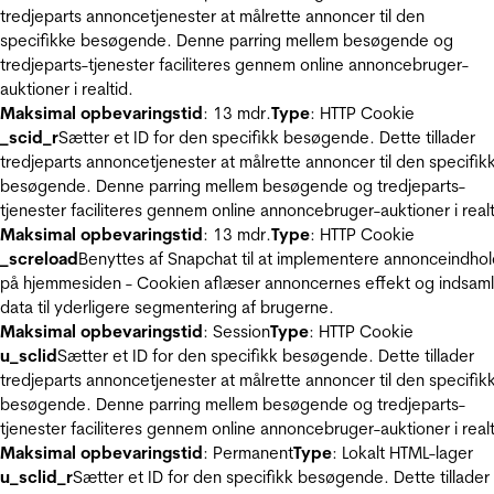
tredjeparts annoncetjenester at målrette annoncer til den
specifikke besøgende. Denne parring mellem besøgende og
tredjeparts-tjenester faciliteres gennem online annoncebruger-
auktioner i realtid.
Maksimal opbevaringstid
: 13 mdr.
Type
: HTTP Cookie
_scid_r
Sætter et ID for den specifikk besøgende. Dette tillader
tredjeparts annoncetjenester at målrette annoncer til den specifik
besøgende. Denne parring mellem besøgende og tredjeparts-
tjenester faciliteres gennem online annoncebruger-auktioner i realt
Maksimal opbevaringstid
: 13 mdr.
Type
: HTTP Cookie
_screload
Benyttes af Snapchat til at implementere annonceindho
på hjemmesiden - Cookien aflæser annoncernes effekt og indsaml
data til yderligere segmentering af brugerne.
Maksimal opbevaringstid
: Session
Type
: HTTP Cookie
u_sclid
Sætter et ID for den specifikk besøgende. Dette tillader
tredjeparts annoncetjenester at målrette annoncer til den specifik
besøgende. Denne parring mellem besøgende og tredjeparts-
tjenester faciliteres gennem online annoncebruger-auktioner i realt
Maksimal opbevaringstid
: Permanent
Type
: Lokalt HTML-lager
u_sclid_r
Sætter et ID for den specifikk besøgende. Dette tillader