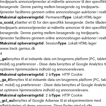
tredjeparts annoncetjenester at målrette annoncer til den specifik
besøgende. Denne parring mellem besøgende og tredjeparts-
tjenester faciliteres gennem online annoncebruger-auktioner i realt
Maksimal opbevaringstid
: Permanent
Type
: Lokalt HTML-lager
u_scsid_r
Sætter et ID for den specifikk besøgende. Dette tillader
tredjeparts annoncetjenester at målrette annoncer til den specifik
besøgende. Denne parring mellem besøgende og tredjeparts-
tjenester faciliteres gennem online annoncebruger-auktioner i realt
Maksimal opbevaringstid
: Session
Type
: Lokalt HTML-lager
www.track.garnius.dk
4
_ga
Benyttes til at indsamle data om brugerens platform (PC, tablet
mobil) og præferencer - Disse data benyttes af Google Analytics til
optimere hjemmesidens indhold og annoncerelevans.
Maksimal opbevaringstid
: 2 år
Type
: HTTP Cookie
_ga_#
Benyttes til at indsamle data om brugerens platform (PC, tab
el. mobil) og præferencer - Disse data benyttes af Google Analytics
at optimere hjemmesidens indhold og annoncerelevans.
Maksimal opbevaringstid
: 2 år
Type
: HTTP Cookie
_gcl_au
Benyttes af Google Adsense til at eksperimentere med
effektiviteten af deres annoncer. Disse finder sted på alle