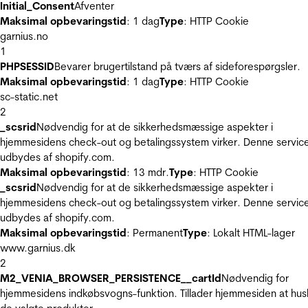
Initial_Consent
Afventer
Maksimal opbevaringstid
: 1 dag
Type
: HTTP Cookie
garnius.no
1
PHPSESSID
Bevarer brugertilstand på tværs af sideforespørgsler.
Maksimal opbevaringstid
: 1 dag
Type
: HTTP Cookie
sc-static.net
2
_scsrid
Nødvendig for at de sikkerhedsmæssige aspekter i
hjemmesidens check-out og betalingssystem virker. Denne servic
udbydes af shopify.com.
Maksimal opbevaringstid
: 13 mdr.
Type
: HTTP Cookie
_scsrid
Nødvendig for at de sikkerhedsmæssige aspekter i
hjemmesidens check-out og betalingssystem virker. Denne servic
udbydes af shopify.com.
Maksimal opbevaringstid
: Permanent
Type
: Lokalt HTML-lager
www.garnius.dk
2
M2_VENIA_BROWSER_PERSISTENCE__cartId
Nødvendig for
hjemmesidens indkøbsvogns-funktion. Tillader hjemmesiden at hus