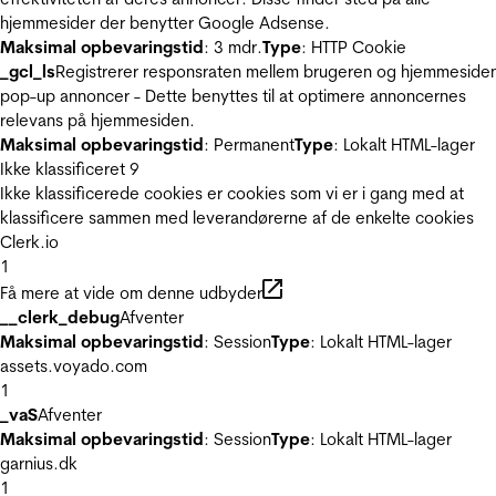
hjemmesider der benytter Google Adsense.
Maksimal opbevaringstid
: 3 mdr.
Type
: HTTP Cookie
_gcl_ls
Registrerer responsraten mellem brugeren og hjemmeside
pop-up annoncer - Dette benyttes til at optimere annoncernes
relevans på hjemmesiden.
Maksimal opbevaringstid
: Permanent
Type
: Lokalt HTML-lager
Ikke klassificeret
9
Ikke klassificerede cookies er cookies som vi er i gang med at
klassificere sammen med leverandørerne af de enkelte cookies
Clerk.io
1
Få mere at vide om denne udbyder
__clerk_debug
Afventer
Maksimal opbevaringstid
: Session
Type
: Lokalt HTML-lager
assets.voyado.com
1
_vaS
Afventer
Maksimal opbevaringstid
: Session
Type
: Lokalt HTML-lager
garnius.dk
1