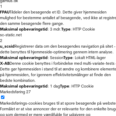
garnius.dk
1
FPAU
Tildeler den besøgende et ID. Dette giver hjemmesiden
mulighed for bestemme antallet af besøgende, ved ikke at registr
den samme besøgende flere gange.
Maksimal opbevaringstid
: 3 mdr.
Type
: HTTP Cookie
sc-static.net
2
u_scsid
Registrerer data om den besøgendes navigation på sitet -
dette benyttes til hjemmeside‐optimering gennem intern analyse.
Maksimal opbevaringstid
: Session
Type
: Lokalt HTML-lager
X-AB
Denne cookie benyttes i forbindelse med multi-variate-tests 
Dette gør hjemmesiden i stand til at ændre og kombinere element
på hjemmesiden, for igennem effektivitetsmålinger at finde den
bedste kombination.
Maksimal opbevaringstid
: 1 dag
Type
: HTTP Cookie
Markedsføring
27
Markedsførings-cookies bruges til at spore besøgende på webste
Formålet er at vise annoncer der er relevante for den enkelte brug
og som dermed er mere værdifulde for udgivere og