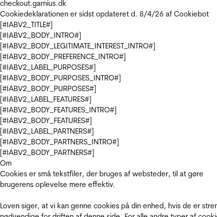
checkout.garnius.dk
Cookiedeklarationen er sidst opdateret d. 8/4/26 af
Cookiebot
[#IABV2_TITLE#]
[#IABV2_BODY_INTRO#]
[#IABV2_BODY_LEGITIMATE_INTEREST_INTRO#]
[#IABV2_BODY_PREFERENCE_INTRO#]
[#IABV2_LABEL_PURPOSES#]
[#IABV2_BODY_PURPOSES_INTRO#]
[#IABV2_BODY_PURPOSES#]
[#IABV2_LABEL_FEATURES#]
[#IABV2_BODY_FEATURES_INTRO#]
[#IABV2_BODY_FEATURES#]
[#IABV2_LABEL_PARTNERS#]
[#IABV2_BODY_PARTNERS_INTRO#]
[#IABV2_BODY_PARTNERS#]
Om
Cookies er små tekstfiler, der bruges af websteder, til at gøre
brugerens oplevelse mere effektiv.
Loven siger, at vi kan genne cookies på din enhed, hvis de er stre
nødvendige for driften af denne side. For alle andre typer af cooki