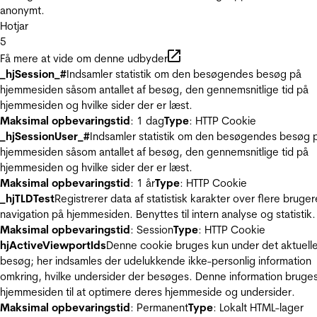
anonymt.
Hotjar
5
Få mere at vide om denne udbyder
_hjSession_#
Indsamler statistik om den besøgendes besøg på
hjemmesiden såsom antallet af besøg, den gennemsnitlige tid på
hjemmesiden og hvilke sider der er læst.
Maksimal opbevaringstid
: 1 dag
Type
: HTTP Cookie
_hjSessionUser_#
Indsamler statistik om den besøgendes besøg 
hjemmesiden såsom antallet af besøg, den gennemsnitlige tid på
hjemmesiden og hvilke sider der er læst.
Maksimal opbevaringstid
: 1 år
Type
: HTTP Cookie
_hjTLDTest
Registrerer data af statistisk karakter over flere bruger
navigation på hjemmesiden. Benyttes til intern analyse og statistik.
Maksimal opbevaringstid
: Session
Type
: HTTP Cookie
hjActiveViewportIds
Denne cookie bruges kun under det aktuell
besøg; her indsamles der udelukkende ikke-personlig information
omkring, hvilke undersider der besøges. Denne information bruges
hjemmesiden til at optimere deres hjemmeside og undersider.
Maksimal opbevaringstid
: Permanent
Type
: Lokalt HTML-lager