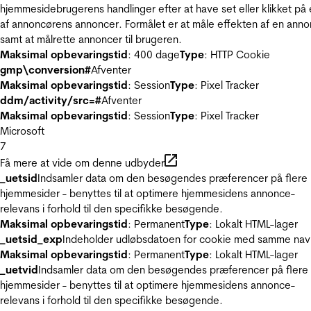
hjemmesidebrugerens handlinger efter at have set eller klikket på
af annoncørens annoncer. Formålet er at måle effekten af en ann
samt at målrette annoncer til brugeren.
Maksimal opbevaringstid
: 400 dage
Type
: HTTP Cookie
gmp\conversion#
Afventer
Maksimal opbevaringstid
: Session
Type
: Pixel Tracker
ddm/activity/src=#
Afventer
Maksimal opbevaringstid
: Session
Type
: Pixel Tracker
Microsoft
7
Få mere at vide om denne udbyder
_uetsid
Indsamler data om den besøgendes præferencer på flere
hjemmesider - benyttes til at optimere hjemmesidens annonce-
relevans i forhold til den specifikke besøgende.
Maksimal opbevaringstid
: Permanent
Type
: Lokalt HTML-lager
_uetsid_exp
Indeholder udløbsdatoen for cookie med samme nav
Maksimal opbevaringstid
: Permanent
Type
: Lokalt HTML-lager
_uetvid
Indsamler data om den besøgendes præferencer på flere
hjemmesider - benyttes til at optimere hjemmesidens annonce-
relevans i forhold til den specifikke besøgende.