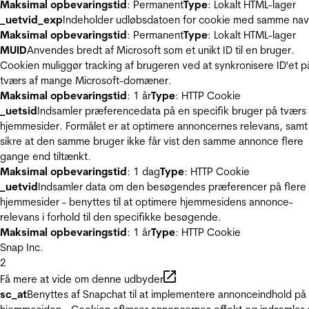
Maksimal opbevaringstid
: Permanent
Type
: Lokalt HTML-lager
_uetvid_exp
Indeholder udløbsdatoen for cookie med samme nav
Maksimal opbevaringstid
: Permanent
Type
: Lokalt HTML-lager
MUID
Anvendes bredt af Microsoft som et unikt ID til en bruger.
Cookien muliggør tracking af brugeren ved at synkronisere ID'et p
tværs af mange Microsoft-domæner.
Maksimal opbevaringstid
: 1 år
Type
: HTTP Cookie
_uetsid
Indsamler præferencedata på en specifik bruger på tværs 
hjemmesider. Formålet er at optimere annoncernes relevans, samt
sikre at den samme bruger ikke får vist den samme annonce flere
gange end tiltænkt.
Maksimal opbevaringstid
: 1 dag
Type
: HTTP Cookie
_uetvid
Indsamler data om den besøgendes præferencer på flere
hjemmesider - benyttes til at optimere hjemmesidens annonce-
relevans i forhold til den specifikke besøgende.
Maksimal opbevaringstid
: 1 år
Type
: HTTP Cookie
Snap Inc.
2
Få mere at vide om denne udbyder
sc_at
Benyttes af Snapchat til at implementere annonceindhold på