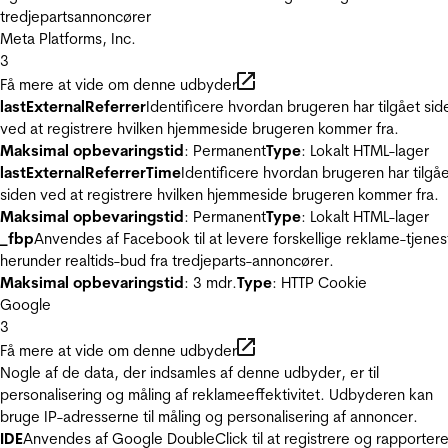
tredjepartsannoncører
Meta Platforms, Inc.
3
Få mere at vide om denne udbyder
lastExternalReferrer
Identificere hvordan brugeren har tilgået sid
ved at registrere hvilken hjemmeside brugeren kommer fra.
Maksimal opbevaringstid
: Permanent
Type
: Lokalt HTML-lager
lastExternalReferrerTime
Identificere hvordan brugeren har tilgå
siden ved at registrere hvilken hjemmeside brugeren kommer fra.
Maksimal opbevaringstid
: Permanent
Type
: Lokalt HTML-lager
_fbp
Anvendes af Facebook til at levere forskellige reklame-tjenes
herunder realtids-bud fra tredjeparts-annoncører.
Maksimal opbevaringstid
: 3 mdr.
Type
: HTTP Cookie
Google
3
Få mere at vide om denne udbyder
Nogle af de data, der indsamles af denne udbyder, er til
personalisering og måling af reklameeffektivitet. Udbyderen kan
bruge IP-adresserne til måling og personalisering af annoncer.
IDE
Anvendes af Google DoubleClick til at registrere og rapporter