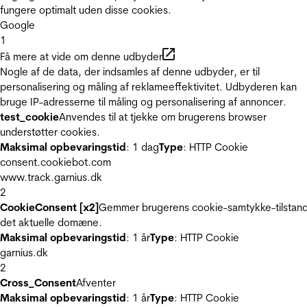
fungere optimalt uden disse cookies.
Google
1
Få mere at vide om denne udbyder
Nogle af de data, der indsamles af denne udbyder, er til
personalisering og måling af reklameeffektivitet. Udbyderen kan
bruge IP-adresserne til måling og personalisering af annoncer.
test_cookie
Anvendes til at tjekke om brugerens browser
understøtter cookies.
Maksimal opbevaringstid
: 1 dag
Type
: HTTP Cookie
consent.cookiebot.com
www.track.garnius.dk
2
CookieConsent [x2]
Gemmer brugerens cookie-samtykke-tilstand
det aktuelle domæne.
Maksimal opbevaringstid
: 1 år
Type
: HTTP Cookie
garnius.dk
2
Cross_Consent
Afventer
Maksimal opbevaringstid
: 1 år
Type
: HTTP Cookie