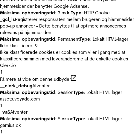
hjemmesider der benytter Google Adsense.
Maksimal opbevaringstid
: 3 mdr.
Type
: HTTP Cookie
_gcl_ls
Registrerer responsraten mellem brugeren og hjemmeside
pop-up annoncer - Dette benyttes til at optimere annoncernes
relevans på hjemmesiden.
Maksimal opbevaringstid
: Permanent
Type
: Lokalt HTML-lager
Ikke klassificeret
9
Ikke klassificerede cookies er cookies som vi er i gang med at
klassificere sammen med leverandørerne af de enkelte cookies
Clerk.io
1
Få mere at vide om denne udbyder
__clerk_debug
Afventer
Maksimal opbevaringstid
: Session
Type
: Lokalt HTML-lager
assets.voyado.com
1
_vaS
Afventer
Maksimal opbevaringstid
: Session
Type
: Lokalt HTML-lager
garnius.dk
1