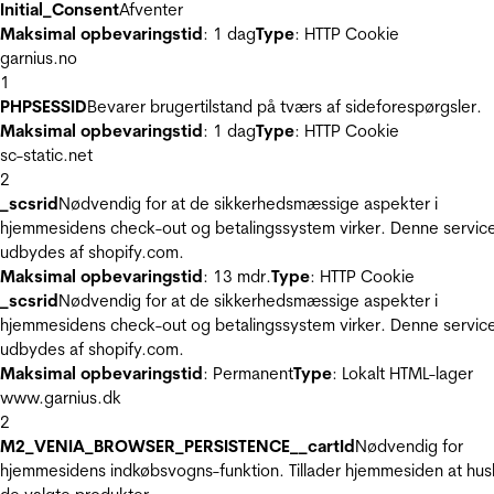
Initial_Consent
Afventer
Maksimal opbevaringstid
: 1 dag
Type
: HTTP Cookie
garnius.no
1
PHPSESSID
Bevarer brugertilstand på tværs af sideforespørgsler.
Maksimal opbevaringstid
: 1 dag
Type
: HTTP Cookie
sc-static.net
2
_scsrid
Nødvendig for at de sikkerhedsmæssige aspekter i
hjemmesidens check-out og betalingssystem virker. Denne servic
udbydes af shopify.com.
Maksimal opbevaringstid
: 13 mdr.
Type
: HTTP Cookie
_scsrid
Nødvendig for at de sikkerhedsmæssige aspekter i
hjemmesidens check-out og betalingssystem virker. Denne servic
udbydes af shopify.com.
Maksimal opbevaringstid
: Permanent
Type
: Lokalt HTML-lager
www.garnius.dk
2
M2_VENIA_BROWSER_PERSISTENCE__cartId
Nødvendig for
hjemmesidens indkøbsvogns-funktion. Tillader hjemmesiden at hus