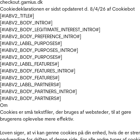
checkout.garnius.dk
Cookiedeklarationen er sidst opdateret d. 8/4/26 af
Cookiebot
[#IABV2_TITLE#]
[#IABV2_BODY_INTRO#]
[#IABV2_BODY_LEGITIMATE_INTEREST_INTRO#]
[#IABV2_BODY_PREFERENCE_INTRO#]
[#IABV2_LABEL_PURPOSES#]
[#IABV2_BODY_PURPOSES_INTRO#]
[#IABV2_BODY_PURPOSES#]
[#IABV2_LABEL_FEATURES#]
[#IABV2_BODY_FEATURES_INTRO#]
[#IABV2_BODY_FEATURES#]
[#IABV2_LABEL_PARTNERS#]
[#IABV2_BODY_PARTNERS_INTRO#]
[#IABV2_BODY_PARTNERS#]
Om
Cookies er små tekstfiler, der bruges af websteder, til at gøre
brugerens oplevelse mere effektiv.
Loven siger, at vi kan genne cookies på din enhed, hvis de er stre
nødvendige for driften af denne side. For alle andre typer af cooki