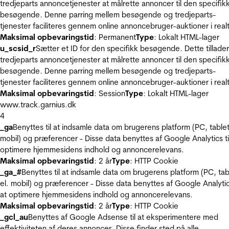
tredjeparts annoncetjenester at målrette annoncer til den specifik
besøgende. Denne parring mellem besøgende og tredjeparts-
tjenester faciliteres gennem online annoncebruger-auktioner i realt
Maksimal opbevaringstid
: Permanent
Type
: Lokalt HTML-lager
u_scsid_r
Sætter et ID for den specifikk besøgende. Dette tillader
tredjeparts annoncetjenester at målrette annoncer til den specifik
besøgende. Denne parring mellem besøgende og tredjeparts-
tjenester faciliteres gennem online annoncebruger-auktioner i realt
Maksimal opbevaringstid
: Session
Type
: Lokalt HTML-lager
www.track.garnius.dk
4
_ga
Benyttes til at indsamle data om brugerens platform (PC, tablet
mobil) og præferencer - Disse data benyttes af Google Analytics til
optimere hjemmesidens indhold og annoncerelevans.
Maksimal opbevaringstid
: 2 år
Type
: HTTP Cookie
_ga_#
Benyttes til at indsamle data om brugerens platform (PC, tab
el. mobil) og præferencer - Disse data benyttes af Google Analytics
at optimere hjemmesidens indhold og annoncerelevans.
Maksimal opbevaringstid
: 2 år
Type
: HTTP Cookie
_gcl_au
Benyttes af Google Adsense til at eksperimentere med
effektiviteten af deres annoncer. Disse finder sted på alle