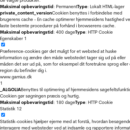
de valgte produkter.
Maksimal opbevaringstid
: Permanent
Type
: Lokalt HTML-lager
private_content_version
Cookien benyttes i forbindelse med
brugerens cache - En cache optimerer hjemmesidens hastighed ve
laste bestemte procedurer på forhånd i browserens cache.
Maksimal opbevaringstid
: 400 dage
Type
: HTTP Cookie
Egenskaber
1
Præference-cookies gør det muligt for et websted at huske
information og ændre den måde webstedet tager sig ud på eller
måden det ser ud på, som for eksempel dit foretrukne sprog eller
region du befinder dig i.
www.garnius.dk
1
_ALGOLIA
Benyttes til optimering af hjemmesidens søgefeltsfunkti
Cookien gør søgningen præcis og hurtig.
Maksimal opbevaringstid
: 180 dage
Type
: HTTP Cookie
Statistik
12
Statistik-cookies hjælper ejerne med at forstå, hvordan besøgend
interagere med websteder ved at indsamle og rapportere informa