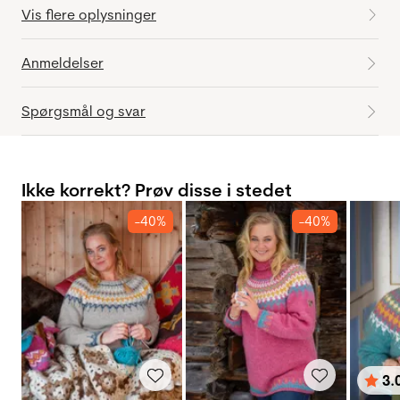
Vis flere oplysninger
Anmeldelser
Spørgsmål og svar
Ikke korrekt? Prøv disse i stedet
-40%
-40%
3.
Vurd
ud af