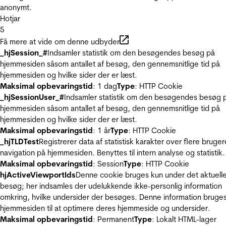
anonymt.
Hotjar
5
Få mere at vide om denne udbyder
_hjSession_#
Indsamler statistik om den besøgendes besøg på
hjemmesiden såsom antallet af besøg, den gennemsnitlige tid på
hjemmesiden og hvilke sider der er læst.
Maksimal opbevaringstid
: 1 dag
Type
: HTTP Cookie
_hjSessionUser_#
Indsamler statistik om den besøgendes besøg 
hjemmesiden såsom antallet af besøg, den gennemsnitlige tid på
hjemmesiden og hvilke sider der er læst.
Maksimal opbevaringstid
: 1 år
Type
: HTTP Cookie
_hjTLDTest
Registrerer data af statistisk karakter over flere bruger
navigation på hjemmesiden. Benyttes til intern analyse og statistik.
Maksimal opbevaringstid
: Session
Type
: HTTP Cookie
hjActiveViewportIds
Denne cookie bruges kun under det aktuell
besøg; her indsamles der udelukkende ikke-personlig information
omkring, hvilke undersider der besøges. Denne information bruges
hjemmesiden til at optimere deres hjemmeside og undersider.
Maksimal opbevaringstid
: Permanent
Type
: Lokalt HTML-lager