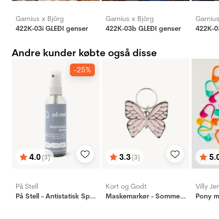
Garnius x Björg
Garnius x Björg
Garnius
422K-03i GLEÐI genser
422K-03b GLEÐI genser
422K-0
Andre kunder købte også disse
-25%
4.0
3.3
5.
(3)
(3)
Vurdering:
ud af 5 stjerner
Vurdering:
ud af 5 stjerner
Vurd
ud af
På Stell
Kort og Godt
Villy J
På Stell - Antistatisk Spray ECO
Maskemarkør - Sommerfugl