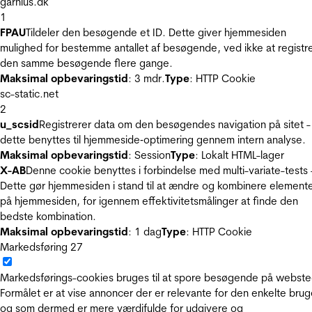
garnius.dk
1
FPAU
Tildeler den besøgende et ID. Dette giver hjemmesiden
mulighed for bestemme antallet af besøgende, ved ikke at registr
den samme besøgende flere gange.
Maksimal opbevaringstid
: 3 mdr.
Type
: HTTP Cookie
sc-static.net
2
u_scsid
Registrerer data om den besøgendes navigation på sitet -
dette benyttes til hjemmeside‐optimering gennem intern analyse.
Maksimal opbevaringstid
: Session
Type
: Lokalt HTML-lager
X-AB
Denne cookie benyttes i forbindelse med multi-variate-tests 
Dette gør hjemmesiden i stand til at ændre og kombinere element
på hjemmesiden, for igennem effektivitetsmålinger at finde den
bedste kombination.
Maksimal opbevaringstid
: 1 dag
Type
: HTTP Cookie
Markedsføring
27
Markedsførings-cookies bruges til at spore besøgende på webste
Formålet er at vise annoncer der er relevante for den enkelte brug
og som dermed er mere værdifulde for udgivere og