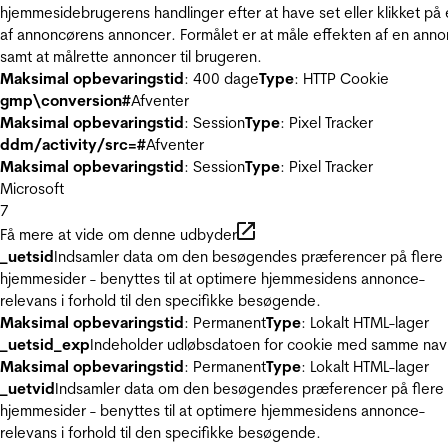
hjemmesidebrugerens handlinger efter at have set eller klikket på
af annoncørens annoncer. Formålet er at måle effekten af en ann
samt at målrette annoncer til brugeren.
Maksimal opbevaringstid
: 400 dage
Type
: HTTP Cookie
gmp\conversion#
Afventer
Maksimal opbevaringstid
: Session
Type
: Pixel Tracker
ddm/activity/src=#
Afventer
Maksimal opbevaringstid
: Session
Type
: Pixel Tracker
Microsoft
7
Få mere at vide om denne udbyder
_uetsid
Indsamler data om den besøgendes præferencer på flere
hjemmesider - benyttes til at optimere hjemmesidens annonce-
relevans i forhold til den specifikke besøgende.
Maksimal opbevaringstid
: Permanent
Type
: Lokalt HTML-lager
_uetsid_exp
Indeholder udløbsdatoen for cookie med samme nav
Maksimal opbevaringstid
: Permanent
Type
: Lokalt HTML-lager
_uetvid
Indsamler data om den besøgendes præferencer på flere
hjemmesider - benyttes til at optimere hjemmesidens annonce-
relevans i forhold til den specifikke besøgende.