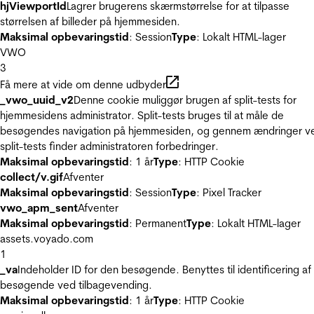
hjViewportId
Lagrer brugerens skærmstørrelse for at tilpasse
størrelsen af billeder på hjemmesiden.
Maksimal opbevaringstid
: Session
Type
: Lokalt HTML-lager
VWO
3
Få mere at vide om denne udbyder
_vwo_uuid_v2
Denne cookie muliggør brugen af split-tests for
hjemmesidens administrator. Split-tests bruges til at måle de
besøgendes navigation på hjemmesiden, og gennem ændringer v
split-tests finder administratoren forbedringer.
Maksimal opbevaringstid
: 1 år
Type
: HTTP Cookie
collect/v.gif
Afventer
Maksimal opbevaringstid
: Session
Type
: Pixel Tracker
vwo_apm_sent
Afventer
Maksimal opbevaringstid
: Permanent
Type
: Lokalt HTML-lager
assets.voyado.com
1
_va
Indeholder ID for den besøgende. Benyttes til identificering af
besøgende ved tilbagevending.
Maksimal opbevaringstid
: 1 år
Type
: HTTP Cookie