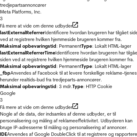
tredjepartsannoncører
Meta Platforms, Inc.
3
Få mere at vide om denne udbyder
lastExternalReferrer
Identificere hvordan brugeren har tilgået sid
ved at registrere hvilken hjemmeside brugeren kommer fra.
Maksimal opbevaringstid
: Permanent
Type
: Lokalt HTML-lager
lastExternalReferrerTime
Identificere hvordan brugeren har tilgå
siden ved at registrere hvilken hjemmeside brugeren kommer fra.
Maksimal opbevaringstid
: Permanent
Type
: Lokalt HTML-lager
_fbp
Anvendes af Facebook til at levere forskellige reklame-tjenes
herunder realtids-bud fra tredjeparts-annoncører.
Maksimal opbevaringstid
: 3 mdr.
Type
: HTTP Cookie
Google
3
Få mere at vide om denne udbyder
Nogle af de data, der indsamles af denne udbyder, er til
personalisering og måling af reklameeffektivitet. Udbyderen kan
bruge IP-adresserne til måling og personalisering af annoncer.
IDE
Anvendes af Google DoubleClick til at registrere og rapporter