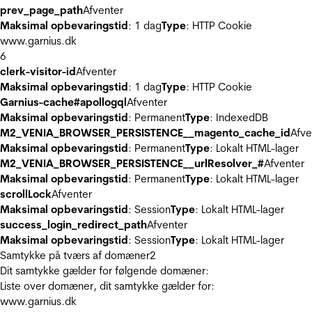
prev_page_path
Afventer
Maksimal opbevaringstid
: 1 dag
Type
: HTTP Cookie
www.garnius.dk
6
clerk-visitor-id
Afventer
Maksimal opbevaringstid
: 1 dag
Type
: HTTP Cookie
Garnius-cache#apollogql
Afventer
Maksimal opbevaringstid
: Permanent
Type
: IndexedDB
M2_VENIA_BROWSER_PERSISTENCE__magento_cache_id
Afve
Maksimal opbevaringstid
: Permanent
Type
: Lokalt HTML-lager
M2_VENIA_BROWSER_PERSISTENCE__urlResolver_#
Afventer
Maksimal opbevaringstid
: Permanent
Type
: Lokalt HTML-lager
scrollLock
Afventer
Maksimal opbevaringstid
: Session
Type
: Lokalt HTML-lager
success_login_redirect_path
Afventer
Maksimal opbevaringstid
: Session
Type
: Lokalt HTML-lager
Samtykke på tværs af domæner
2
Dit samtykke gælder for følgende domæner:
Liste over domæner, dit samtykke gælder for:
www.garnius.dk