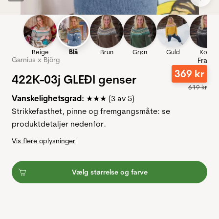
Beige
Blå
Brun
Grøn
Guld
Koks
Garnius x Björg
Fra
369
kr
422K-03j GLEÐI genser
619
kr
Vanskelighetsgrad:
★★★ (3 av 5)
Strikkefasthet, pinne og fremgangsmåte: se
produktdetaljer nedenfor.
Vis flere oplysninger
Vælg størrelse og farve