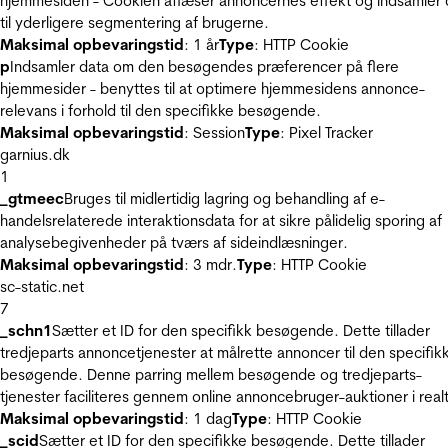
hjemmesiden - Cookien aflæser annoncernes effekt og indsamler 
til yderligere segmentering af brugerne.
Maksimal opbevaringstid
: 1 år
Type
: HTTP Cookie
p
Indsamler data om den besøgendes præferencer på flere
hjemmesider - benyttes til at optimere hjemmesidens annonce-
relevans i forhold til den specifikke besøgende.
Maksimal opbevaringstid
: Session
Type
: Pixel Tracker
garnius.dk
1
_gtmeec
Bruges til midlertidig lagring og behandling af e-
handelsrelaterede interaktionsdata for at sikre pålidelig sporing af
analysebegivenheder på tværs af sideindlæsninger.
Maksimal opbevaringstid
: 3 mdr.
Type
: HTTP Cookie
sc-static.net
7
_schn1
Sætter et ID for den specifikk besøgende. Dette tillader
tredjeparts annoncetjenester at målrette annoncer til den specifik
besøgende. Denne parring mellem besøgende og tredjeparts-
tjenester faciliteres gennem online annoncebruger-auktioner i realt
Maksimal opbevaringstid
: 1 dag
Type
: HTTP Cookie
_scid
Sætter et ID for den specifikke besøgende. Dette tillader