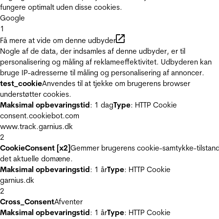
fungere optimalt uden disse cookies.
Google
1
Få mere at vide om denne udbyder
Nogle af de data, der indsamles af denne udbyder, er til
personalisering og måling af reklameeffektivitet. Udbyderen kan
bruge IP-adresserne til måling og personalisering af annoncer.
test_cookie
Anvendes til at tjekke om brugerens browser
understøtter cookies.
Maksimal opbevaringstid
: 1 dag
Type
: HTTP Cookie
consent.cookiebot.com
www.track.garnius.dk
2
CookieConsent [x2]
Gemmer brugerens cookie-samtykke-tilstand
det aktuelle domæne.
Maksimal opbevaringstid
: 1 år
Type
: HTTP Cookie
garnius.dk
2
Cross_Consent
Afventer
Maksimal opbevaringstid
: 1 år
Type
: HTTP Cookie