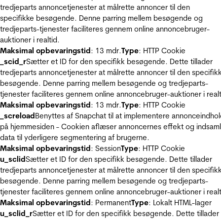
tredjeparts annoncetjenester at målrette annoncer til den
specifikke besøgende. Denne parring mellem besøgende og
tredjeparts-tjenester faciliteres gennem online annoncebruger-
auktioner i realtid.
Maksimal opbevaringstid
: 13 mdr.
Type
: HTTP Cookie
_scid_r
Sætter et ID for den specifikk besøgende. Dette tillader
tredjeparts annoncetjenester at målrette annoncer til den specifik
besøgende. Denne parring mellem besøgende og tredjeparts-
tjenester faciliteres gennem online annoncebruger-auktioner i realt
Maksimal opbevaringstid
: 13 mdr.
Type
: HTTP Cookie
_screload
Benyttes af Snapchat til at implementere annonceindho
på hjemmesiden - Cookien aflæser annoncernes effekt og indsaml
data til yderligere segmentering af brugerne.
Maksimal opbevaringstid
: Session
Type
: HTTP Cookie
u_sclid
Sætter et ID for den specifikk besøgende. Dette tillader
tredjeparts annoncetjenester at målrette annoncer til den specifik
besøgende. Denne parring mellem besøgende og tredjeparts-
tjenester faciliteres gennem online annoncebruger-auktioner i realt
Maksimal opbevaringstid
: Permanent
Type
: Lokalt HTML-lager
u_sclid_r
Sætter et ID for den specifikk besøgende. Dette tillader