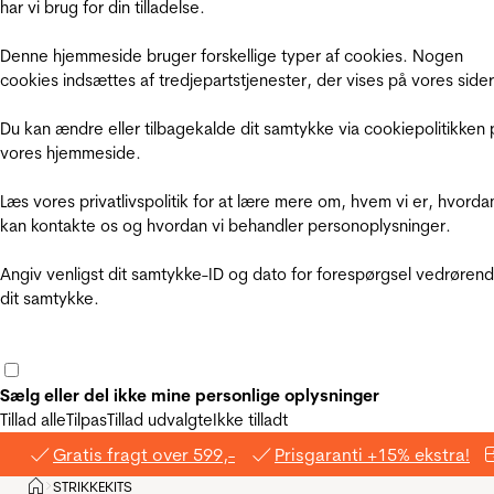
har vi brug for din tilladelse.
Denne hjemmeside bruger forskellige typer af cookies. Nogen
cookies indsættes af tredjepartstjenester, der vises på vores sider
Du kan ændre eller tilbagekalde dit samtykke via cookiepolitikken 
vores hjemmeside.
Læs vores privatlivspolitik for at lære mere om, hvem vi er, hvorda
kan kontakte os og hvordan vi behandler personoplysninger.
Angiv venligst dit samtykke-ID og dato for forespørgsel vedrøren
dit samtykke.
Sælg eller del ikke mine personlige oplysninger
Tillad alle
Tilpas
Tillad udvalgte
Ikke tilladt
Gratis fragt over 599,-
Prisgaranti +15% ekstra!
Hjem
STRIKKEKITS
>