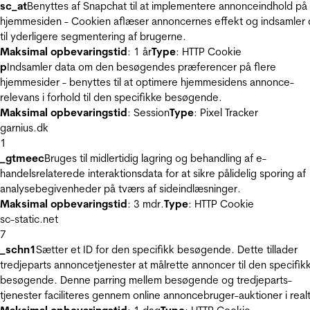
sc_at
Benyttes af Snapchat til at implementere annonceindhold på
hjemmesiden - Cookien aflæser annoncernes effekt og indsamler 
til yderligere segmentering af brugerne.
Maksimal opbevaringstid
: 1 år
Type
: HTTP Cookie
p
Indsamler data om den besøgendes præferencer på flere
hjemmesider - benyttes til at optimere hjemmesidens annonce-
relevans i forhold til den specifikke besøgende.
Maksimal opbevaringstid
: Session
Type
: Pixel Tracker
garnius.dk
1
_gtmeec
Bruges til midlertidig lagring og behandling af e-
handelsrelaterede interaktionsdata for at sikre pålidelig sporing af
analysebegivenheder på tværs af sideindlæsninger.
Maksimal opbevaringstid
: 3 mdr.
Type
: HTTP Cookie
sc-static.net
7
_schn1
Sætter et ID for den specifikk besøgende. Dette tillader
tredjeparts annoncetjenester at målrette annoncer til den specifik
besøgende. Denne parring mellem besøgende og tredjeparts-
tjenester faciliteres gennem online annoncebruger-auktioner i realt