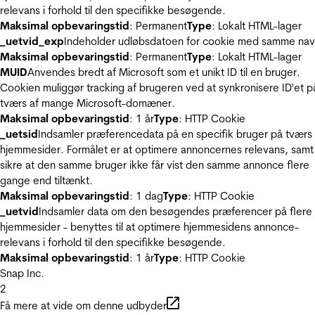
relevans i forhold til den specifikke besøgende.
Maksimal opbevaringstid
: Permanent
Type
: Lokalt HTML-lager
_uetvid_exp
Indeholder udløbsdatoen for cookie med samme nav
Maksimal opbevaringstid
: Permanent
Type
: Lokalt HTML-lager
MUID
Anvendes bredt af Microsoft som et unikt ID til en bruger.
Cookien muliggør tracking af brugeren ved at synkronisere ID'et p
tværs af mange Microsoft-domæner.
Maksimal opbevaringstid
: 1 år
Type
: HTTP Cookie
_uetsid
Indsamler præferencedata på en specifik bruger på tværs 
hjemmesider. Formålet er at optimere annoncernes relevans, samt
sikre at den samme bruger ikke får vist den samme annonce flere
gange end tiltænkt.
Maksimal opbevaringstid
: 1 dag
Type
: HTTP Cookie
_uetvid
Indsamler data om den besøgendes præferencer på flere
hjemmesider - benyttes til at optimere hjemmesidens annonce-
relevans i forhold til den specifikke besøgende.
Maksimal opbevaringstid
: 1 år
Type
: HTTP Cookie
Snap Inc.
2
Få mere at vide om denne udbyder