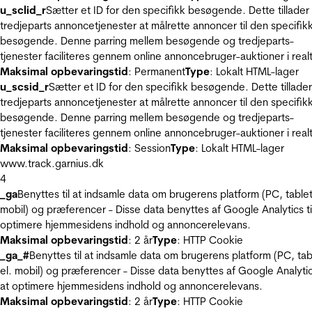
u_sclid_r
Sætter et ID for den specifikk besøgende. Dette tillader
tredjeparts annoncetjenester at målrette annoncer til den specifik
besøgende. Denne parring mellem besøgende og tredjeparts-
tjenester faciliteres gennem online annoncebruger-auktioner i realt
Maksimal opbevaringstid
: Permanent
Type
: Lokalt HTML-lager
u_scsid_r
Sætter et ID for den specifikk besøgende. Dette tillader
tredjeparts annoncetjenester at målrette annoncer til den specifik
besøgende. Denne parring mellem besøgende og tredjeparts-
tjenester faciliteres gennem online annoncebruger-auktioner i realt
Maksimal opbevaringstid
: Session
Type
: Lokalt HTML-lager
www.track.garnius.dk
4
_ga
Benyttes til at indsamle data om brugerens platform (PC, tablet
mobil) og præferencer - Disse data benyttes af Google Analytics til
optimere hjemmesidens indhold og annoncerelevans.
Maksimal opbevaringstid
: 2 år
Type
: HTTP Cookie
_ga_#
Benyttes til at indsamle data om brugerens platform (PC, tab
el. mobil) og præferencer - Disse data benyttes af Google Analytics
at optimere hjemmesidens indhold og annoncerelevans.
Maksimal opbevaringstid
: 2 år
Type
: HTTP Cookie