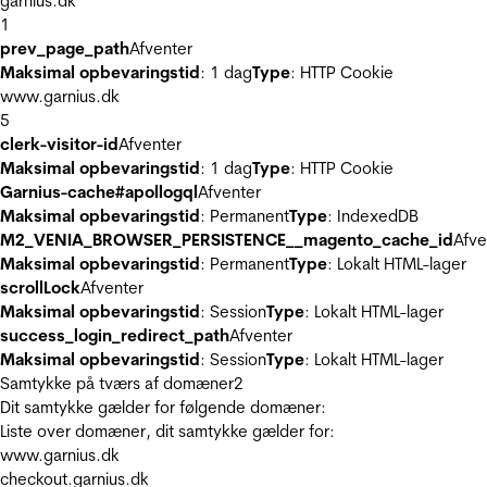
garnius.dk
1
prev_page_path
Afventer
Maksimal opbevaringstid
: 1 dag
Type
: HTTP Cookie
www.garnius.dk
5
clerk-visitor-id
Afventer
Maksimal opbevaringstid
: 1 dag
Type
: HTTP Cookie
Garnius-cache#apollogql
Afventer
Maksimal opbevaringstid
: Permanent
Type
: IndexedDB
M2_VENIA_BROWSER_PERSISTENCE__magento_cache_id
Afve
Maksimal opbevaringstid
: Permanent
Type
: Lokalt HTML-lager
scrollLock
Afventer
Maksimal opbevaringstid
: Session
Type
: Lokalt HTML-lager
success_login_redirect_path
Afventer
Maksimal opbevaringstid
: Session
Type
: Lokalt HTML-lager
Samtykke på tværs af domæner
2
Dit samtykke gælder for følgende domæner:
Liste over domæner, dit samtykke gælder for:
www.garnius.dk
checkout.garnius.dk