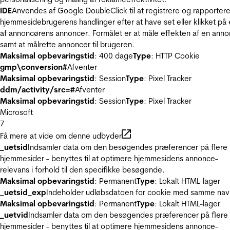
IDE
Anvendes af Google DoubleClick til at registrere og rapporter
hjemmesidebrugerens handlinger efter at have set eller klikket på
af annoncørens annoncer. Formålet er at måle effekten af en ann
samt at målrette annoncer til brugeren.
Maksimal opbevaringstid
: 400 dage
Type
: HTTP Cookie
gmp\conversion#
Afventer
Maksimal opbevaringstid
: Session
Type
: Pixel Tracker
ddm/activity/src=#
Afventer
Maksimal opbevaringstid
: Session
Type
: Pixel Tracker
Microsoft
7
Få mere at vide om denne udbyder
_uetsid
Indsamler data om den besøgendes præferencer på flere
hjemmesider - benyttes til at optimere hjemmesidens annonce-
relevans i forhold til den specifikke besøgende.
Maksimal opbevaringstid
: Permanent
Type
: Lokalt HTML-lager
_uetsid_exp
Indeholder udløbsdatoen for cookie med samme nav
Maksimal opbevaringstid
: Permanent
Type
: Lokalt HTML-lager
_uetvid
Indsamler data om den besøgendes præferencer på flere
hjemmesider - benyttes til at optimere hjemmesidens annonce-