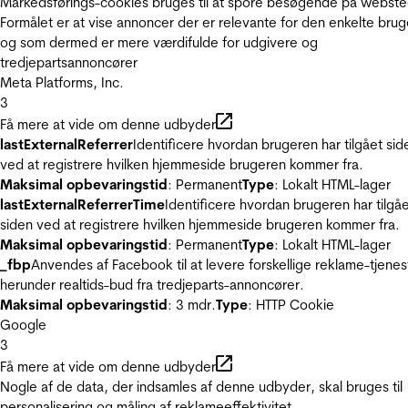
Markedsførings-cookies bruges til at spore besøgende på webste
Formålet er at vise annoncer der er relevante for den enkelte brug
og som dermed er mere værdifulde for udgivere og
tredjepartsannoncører
Meta Platforms, Inc.
3
Få mere at vide om denne udbyder
lastExternalReferrer
Identificere hvordan brugeren har tilgået sid
ved at registrere hvilken hjemmeside brugeren kommer fra.
Maksimal opbevaringstid
: Permanent
Type
: Lokalt HTML-lager
lastExternalReferrerTime
Identificere hvordan brugeren har tilgå
siden ved at registrere hvilken hjemmeside brugeren kommer fra.
Maksimal opbevaringstid
: Permanent
Type
: Lokalt HTML-lager
_fbp
Anvendes af Facebook til at levere forskellige reklame-tjenes
herunder realtids-bud fra tredjeparts-annoncører.
Maksimal opbevaringstid
: 3 mdr.
Type
: HTTP Cookie
Google
3
Få mere at vide om denne udbyder
Nogle af de data, der indsamles af denne udbyder, skal bruges til
personalisering og måling af reklameeffektivitet.