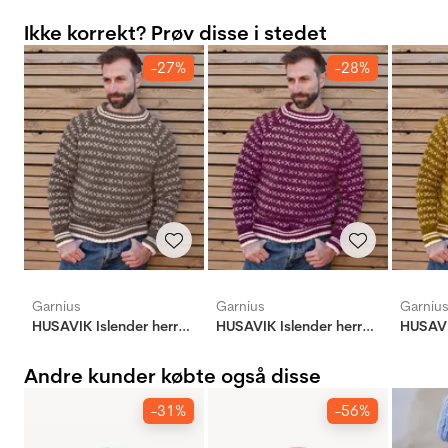
Ikke korrekt? Prøv disse i stedet
-27%
-28%
Garnius
Garnius
Garniu
HUSAVIK Islender herre brunmelert (Merinor)
HUSAVIK Islender herre rødlilla (Woolevo)
Andre kunder købte også disse
-31%
-56%