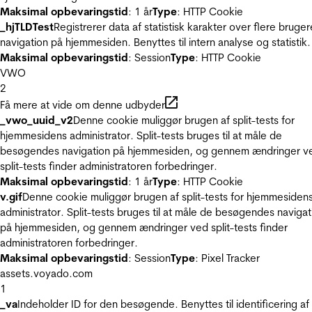
Maksimal opbevaringstid
: 1 år
Type
: HTTP Cookie
_hjTLDTest
Registrerer data af statistisk karakter over flere bruger
navigation på hjemmesiden. Benyttes til intern analyse og statistik.
Maksimal opbevaringstid
: Session
Type
: HTTP Cookie
VWO
2
Få mere at vide om denne udbyder
_vwo_uuid_v2
Denne cookie muliggør brugen af split-tests for
hjemmesidens administrator. Split-tests bruges til at måle de
besøgendes navigation på hjemmesiden, og gennem ændringer v
split-tests finder administratoren forbedringer.
Maksimal opbevaringstid
: 1 år
Type
: HTTP Cookie
v.gif
Denne cookie muliggør brugen af split-tests for hjemmesiden
administrator. Split-tests bruges til at måle de besøgendes navigat
på hjemmesiden, og gennem ændringer ved split-tests finder
administratoren forbedringer.
Maksimal opbevaringstid
: Session
Type
: Pixel Tracker
assets.voyado.com
1
_va
Indeholder ID for den besøgende. Benyttes til identificering af