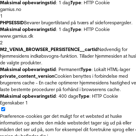
Maksimal opbevaringstid
: 1 dag
Type
: HTTP Cookie
garnius.no
1
PHPSESSID
Bevarer brugertilstand på tværs af sideforespørgsler.
Maksimal opbevaringstid
: 1 dag
Type
: HTTP Cookie
www.garnius.dk
2
M2_VENIA_BROWSER_PERSISTENCE__cartId
Nødvendig for
hjemmesidens indkøbsvogns-funktion. Tillader hjemmesiden at hus
de valgte produkter.
Maksimal opbevaringstid
: Permanent
Type
: Lokalt HTML-lager
private_content_version
Cookien benyttes i forbindelse med
brugerens cache - En cache optimerer hjemmesidens hastighed ve
laste bestemte procedurer på forhånd i browserens cache.
Maksimal opbevaringstid
: 400 dage
Type
: HTTP Cookie
Egenskaber
1
Præference-cookies gør det muligt for et websted at huske
information og ændre den måde webstedet tager sig ud på eller
måden det ser ud på, som for eksempel dit foretrukne sprog eller