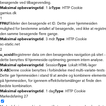
besøgende ved tilbagevending.
Maksimal opbevaringstid
: 1 år
Type
: HTTP Cookie
garnius.dk
1
FPAU
Tildeler den besøgende et ID. Dette giver hjemmesiden
mulighed for bestemme antallet af besøgende, ved ikke at registr
den samme besøgende flere gange.
Maksimal opbevaringstid
: 3 mdr.
Type
: HTTP Cookie
sc-static.net
2
u_scsid
Registrerer data om den besøgendes navigation på sitet -
dette benyttes til hjemmeside‐optimering gennem intern analyse.
Maksimal opbevaringstid
: Session
Type
: Lokalt HTML-lager
X-AB
Denne cookie benyttes i forbindelse med multi-variate-tests 
Dette gør hjemmesiden i stand til at ændre og kombinere element
på hjemmesiden, for igennem effektivitetsmålinger at finde den
bedste kombination.
Maksimal opbevaringstid
: 1 dag
Type
: HTTP Cookie
Markedsføring
27