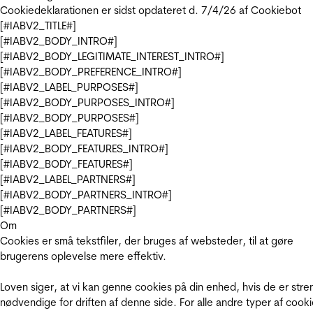
Cookiedeklarationen er sidst opdateret d. 7/4/26 af
Cookiebot
[#IABV2_TITLE#]
[#IABV2_BODY_INTRO#]
[#IABV2_BODY_LEGITIMATE_INTEREST_INTRO#]
[#IABV2_BODY_PREFERENCE_INTRO#]
[#IABV2_LABEL_PURPOSES#]
[#IABV2_BODY_PURPOSES_INTRO#]
[#IABV2_BODY_PURPOSES#]
[#IABV2_LABEL_FEATURES#]
[#IABV2_BODY_FEATURES_INTRO#]
[#IABV2_BODY_FEATURES#]
[#IABV2_LABEL_PARTNERS#]
[#IABV2_BODY_PARTNERS_INTRO#]
[#IABV2_BODY_PARTNERS#]
Om
Cookies er små tekstfiler, der bruges af websteder, til at gøre
brugerens oplevelse mere effektiv.
Loven siger, at vi kan genne cookies på din enhed, hvis de er stre
nødvendige for driften af denne side. For alle andre typer af cooki