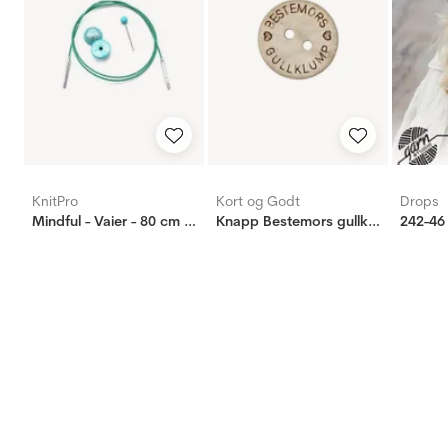
KnitPro
Kort og Godt
Drops
Mindful - Vaier - 80 cm - Turkis
Knapp Bestemors gullklump 18mm
242-46