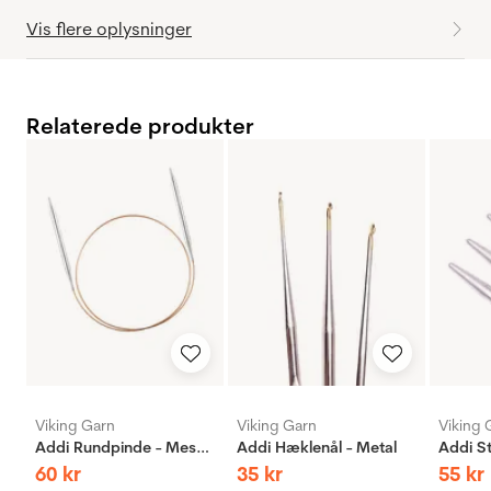
Vis flere oplysninger
Relaterede produkter
Viking Garn
Viking Garn
Viking 
Addi Rundpinde - Messing
Addi Hæklenål - Metal
60
kr
35
kr
55
kr