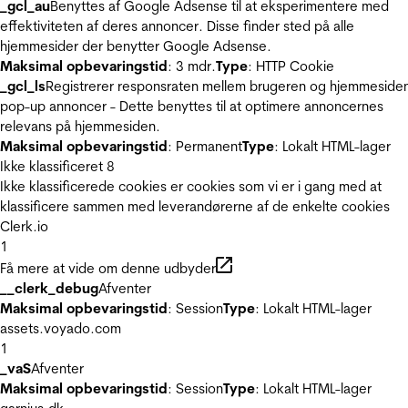
_gcl_au
Benyttes af Google Adsense til at eksperimentere med
effektiviteten af deres annoncer. Disse finder sted på alle
hjemmesider der benytter Google Adsense.
Maksimal opbevaringstid
: 3 mdr.
Type
: HTTP Cookie
_gcl_ls
Registrerer responsraten mellem brugeren og hjemmeside
pop-up annoncer - Dette benyttes til at optimere annoncernes
relevans på hjemmesiden.
Maksimal opbevaringstid
: Permanent
Type
: Lokalt HTML-lager
Ikke klassificeret
8
Ikke klassificerede cookies er cookies som vi er i gang med at
klassificere sammen med leverandørerne af de enkelte cookies
Clerk.io
1
Få mere at vide om denne udbyder
__clerk_debug
Afventer
Maksimal opbevaringstid
: Session
Type
: Lokalt HTML-lager
assets.voyado.com
1
_vaS
Afventer
Maksimal opbevaringstid
: Session
Type
: Lokalt HTML-lager