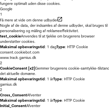
fungere optimalt uden disse cookies.
Google
1
Få mere at vide om denne udbyder
Nogle af de data, der indsamles af denne udbyder, skal bruges til
personalisering og måling af reklameeffektivitet.
test_cookie
Anvendes til at tjekke om brugerens browser
understøtter cookies.
Maksimal opbevaringstid
: 1 dag
Type
: HTTP Cookie
consent.cookiebot.com
www.track.garnius.dk
2
CookieConsent [x2]
Gemmer brugerens cookie-samtykke-tilstand
det aktuelle domæne.
Maksimal opbevaringstid
: 1 år
Type
: HTTP Cookie
garnius.dk
2
Cross_Consent
Afventer
Maksimal opbevaringstid
: 1 år
Type
: HTTP Cookie
Initial_Consent
Afventer