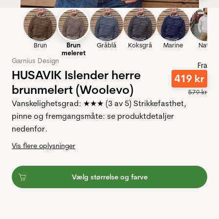
Brun
Brun
Gråblå
Koksgrå
Marine
Natur
meleret
Garnius Design
Fra
HUSAVIK Islender herre
419
kr
brunmelert (Woolevo)
579
kr
Vanskelighetsgrad: ★★★ (3 av 5) Strikkefasthet,
pinne og fremgangsmåte: se produktdetaljer
nedenfor.
Vis flere oplysninger
Vælg størrelse og farve