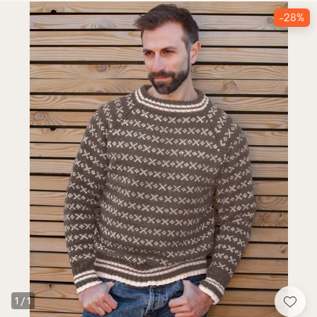
-28%
1
/
1