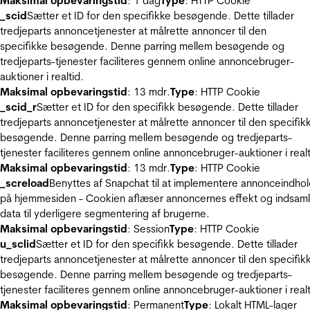
Maksimal opbevaringstid
: 1 dag
Type
: HTTP Cookie
_scid
Sætter et ID for den specifikke besøgende. Dette tillader
tredjeparts annoncetjenester at målrette annoncer til den
specifikke besøgende. Denne parring mellem besøgende og
tredjeparts-tjenester faciliteres gennem online annoncebruger-
auktioner i realtid.
Maksimal opbevaringstid
: 13 mdr.
Type
: HTTP Cookie
_scid_r
Sætter et ID for den specifikk besøgende. Dette tillader
tredjeparts annoncetjenester at målrette annoncer til den specifik
besøgende. Denne parring mellem besøgende og tredjeparts-
tjenester faciliteres gennem online annoncebruger-auktioner i realt
Maksimal opbevaringstid
: 13 mdr.
Type
: HTTP Cookie
_screload
Benyttes af Snapchat til at implementere annonceindho
på hjemmesiden - Cookien aflæser annoncernes effekt og indsaml
data til yderligere segmentering af brugerne.
Maksimal opbevaringstid
: Session
Type
: HTTP Cookie
u_sclid
Sætter et ID for den specifikk besøgende. Dette tillader
tredjeparts annoncetjenester at målrette annoncer til den specifik
besøgende. Denne parring mellem besøgende og tredjeparts-
tjenester faciliteres gennem online annoncebruger-auktioner i realt
Maksimal opbevaringstid
: Permanent
Type
: Lokalt HTML-lager