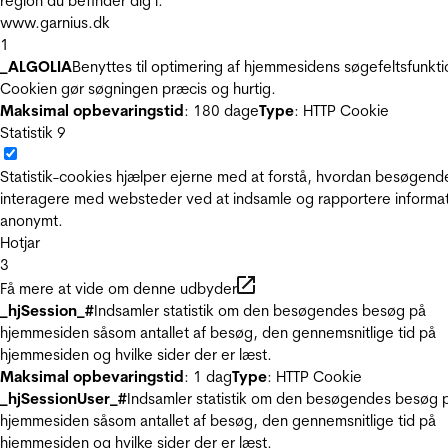
region du befinder dig i.
www.garnius.dk
1
_ALGOLIA
Benyttes til optimering af hjemmesidens søgefeltsfunkti
Cookien gør søgningen præcis og hurtig.
Maksimal opbevaringstid
: 180 dage
Type
: HTTP Cookie
Statistik
9
Statistik-cookies hjælper ejerne med at forstå, hvordan besøgend
interagere med websteder ved at indsamle og rapportere informa
anonymt.
Hotjar
3
Få mere at vide om denne udbyder
_hjSession_#
Indsamler statistik om den besøgendes besøg på
hjemmesiden såsom antallet af besøg, den gennemsnitlige tid på
hjemmesiden og hvilke sider der er læst.
Maksimal opbevaringstid
: 1 dag
Type
: HTTP Cookie
_hjSessionUser_#
Indsamler statistik om den besøgendes besøg 
hjemmesiden såsom antallet af besøg, den gennemsnitlige tid på
hjemmesiden og hvilke sider der er læst.