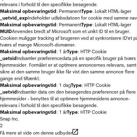
relevans i forhold til den specifikke besøgende.
Maksimal opbevaringstid
: Permanent
Type
: Lokalt HTML-lager
_uetvid_exp
Indeholder udløbsdatoen for cookie med samme nav
Maksimal opbevaringstid
: Permanent
Type
: Lokalt HTML-lager
MUID
Anvendes bredt af Microsoft som et unikt ID til en bruger.
Cookien muliggør tracking af brugeren ved at synkronisere ID'et p
tværs af mange Microsoft-domæner.
Maksimal opbevaringstid
: 1 år
Type
: HTTP Cookie
_uetsid
Indsamler præferencedata på en specifik bruger på tværs 
hjemmesider. Formålet er at optimere annoncernes relevans, samt
sikre at den samme bruger ikke får vist den samme annonce flere
gange end tiltænkt.
Maksimal opbevaringstid
: 1 dag
Type
: HTTP Cookie
_uetvid
Indsamler data om den besøgendes præferencer på flere
hjemmesider - benyttes til at optimere hjemmesidens annonce-
relevans i forhold til den specifikke besøgende.
Maksimal opbevaringstid
: 1 år
Type
: HTTP Cookie
Snap Inc.
2
Få mere at vide om denne udbyder