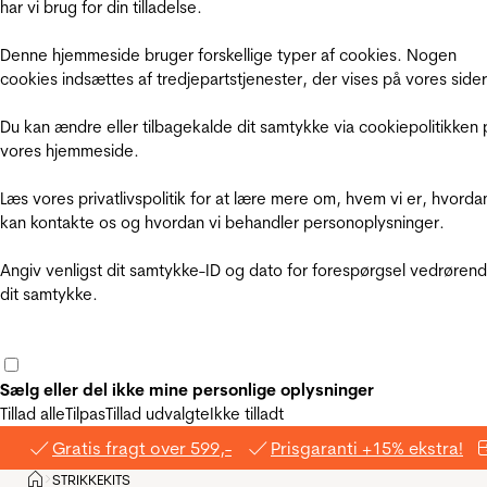
har vi brug for din tilladelse.
Denne hjemmeside bruger forskellige typer af cookies. Nogen
cookies indsættes af tredjepartstjenester, der vises på vores sider
Du kan ændre eller tilbagekalde dit samtykke via cookiepolitikken 
vores hjemmeside.
Læs vores privatlivspolitik for at lære mere om, hvem vi er, hvorda
kan kontakte os og hvordan vi behandler personoplysninger.
Angiv venligst dit samtykke-ID og dato for forespørgsel vedrøren
dit samtykke.
Sælg eller del ikke mine personlige oplysninger
Tillad alle
Tilpas
Tillad udvalgte
Ikke tilladt
Gratis fragt over 599,-
Prisgaranti +15% ekstra!
Hjem
STRIKKEKITS
>