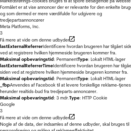
Markedsførings-cookies bruges til at spore besøgende på webste
Formålet er at vise annoncer der er relevante for den enkelte brug
og som dermed er mere værdifulde for udgivere og
tredjepartsannoncører
Meta Platforms, Inc.
3
Få mere at vide om denne udbyder
lastExternalReferrer
Identificere hvordan brugeren har tilgået sid
ved at registrere hvilken hjemmeside brugeren kommer fra.
Maksimal opbevaringstid
: Permanent
Type
: Lokalt HTML-lager
lastExternalReferrerTime
Identificere hvordan brugeren har tilgå
siden ved at registrere hvilken hjemmeside brugeren kommer fra.
Maksimal opbevaringstid
: Permanent
Type
: Lokalt HTML-lager
_fbp
Anvendes af Facebook til at levere forskellige reklame-tjenes
herunder realtids-bud fra tredjeparts-annoncører.
Maksimal opbevaringstid
: 3 mdr.
Type
: HTTP Cookie
Google
3
Få mere at vide om denne udbyder
Nogle af de data, der indsamles af denne udbyder, skal bruges til
personalisering og måling af reklameeffektivitet.