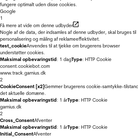
fungere optimalt uden disse cookies.
Google
1
Få mere at vide om denne udbyder
Nogle af de data, der indsamles af denne udbyder, skal bruges til
personalisering og måling af reklameeffektivitet.
test_cookie
Anvendes til at tjekke om brugerens browser
understøtter cookies.
Maksimal opbevaringstid
: 1 dag
Type
: HTTP Cookie
consent.cookiebot.com
www.track.garnius.dk
2
CookieConsent [x2]
Gemmer brugerens cookie-samtykke-tilstand
det aktuelle domæne.
Maksimal opbevaringstid
: 1 år
Type
: HTTP Cookie
garnius.dk
2
Cross_Consent
Afventer
Maksimal opbevaringstid
: 1 år
Type
: HTTP Cookie
Initial_Consent
Afventer