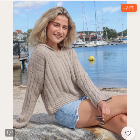
-27%
1
/
1