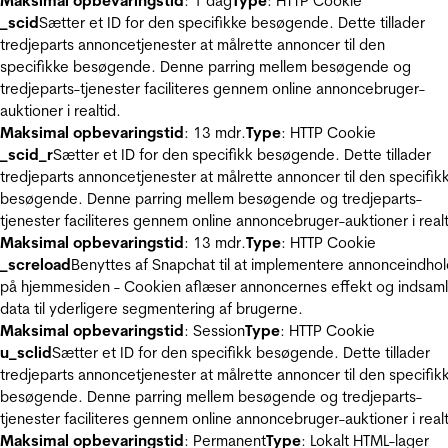
Maksimal opbevaringstid
: 1 dag
Type
: HTTP Cookie
_scid
Sætter et ID for den specifikke besøgende. Dette tillader
tredjeparts annoncetjenester at målrette annoncer til den
specifikke besøgende. Denne parring mellem besøgende og
tredjeparts-tjenester faciliteres gennem online annoncebruger-
auktioner i realtid.
Maksimal opbevaringstid
: 13 mdr.
Type
: HTTP Cookie
_scid_r
Sætter et ID for den specifikk besøgende. Dette tillader
tredjeparts annoncetjenester at målrette annoncer til den specifik
besøgende. Denne parring mellem besøgende og tredjeparts-
tjenester faciliteres gennem online annoncebruger-auktioner i realt
Maksimal opbevaringstid
: 13 mdr.
Type
: HTTP Cookie
_screload
Benyttes af Snapchat til at implementere annonceindho
på hjemmesiden - Cookien aflæser annoncernes effekt og indsaml
data til yderligere segmentering af brugerne.
Maksimal opbevaringstid
: Session
Type
: HTTP Cookie
u_sclid
Sætter et ID for den specifikk besøgende. Dette tillader
tredjeparts annoncetjenester at målrette annoncer til den specifik
besøgende. Denne parring mellem besøgende og tredjeparts-
tjenester faciliteres gennem online annoncebruger-auktioner i realt
Maksimal opbevaringstid
: Permanent
Type
: Lokalt HTML-lager