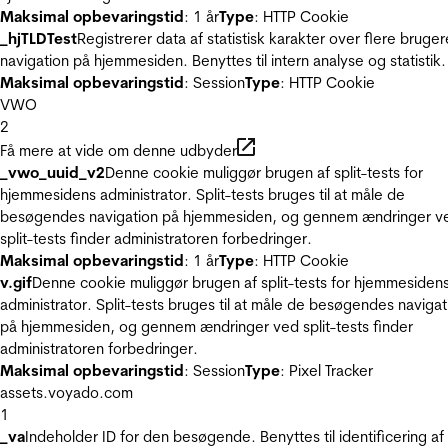
Maksimal opbevaringstid
: 1 år
Type
: HTTP Cookie
_hjTLDTest
Registrerer data af statistisk karakter over flere bruger
navigation på hjemmesiden. Benyttes til intern analyse og statistik.
Maksimal opbevaringstid
: Session
Type
: HTTP Cookie
VWO
2
Få mere at vide om denne udbyder
_vwo_uuid_v2
Denne cookie muliggør brugen af split-tests for
hjemmesidens administrator. Split-tests bruges til at måle de
besøgendes navigation på hjemmesiden, og gennem ændringer v
split-tests finder administratoren forbedringer.
Maksimal opbevaringstid
: 1 år
Type
: HTTP Cookie
v.gif
Denne cookie muliggør brugen af split-tests for hjemmesiden
administrator. Split-tests bruges til at måle de besøgendes navigat
på hjemmesiden, og gennem ændringer ved split-tests finder
administratoren forbedringer.
Maksimal opbevaringstid
: Session
Type
: Pixel Tracker
assets.voyado.com
1
_va
Indeholder ID for den besøgende. Benyttes til identificering af