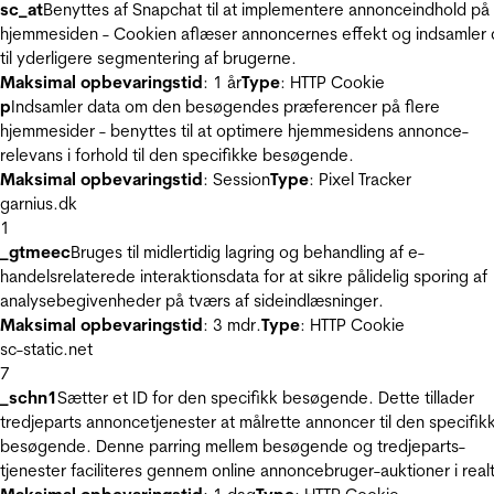
sc_at
Benyttes af Snapchat til at implementere annonceindhold på
hjemmesiden - Cookien aflæser annoncernes effekt og indsamler 
til yderligere segmentering af brugerne.
Maksimal opbevaringstid
: 1 år
Type
: HTTP Cookie
p
Indsamler data om den besøgendes præferencer på flere
hjemmesider - benyttes til at optimere hjemmesidens annonce-
relevans i forhold til den specifikke besøgende.
Maksimal opbevaringstid
: Session
Type
: Pixel Tracker
garnius.dk
1
_gtmeec
Bruges til midlertidig lagring og behandling af e-
handelsrelaterede interaktionsdata for at sikre pålidelig sporing af
analysebegivenheder på tværs af sideindlæsninger.
Maksimal opbevaringstid
: 3 mdr.
Type
: HTTP Cookie
sc-static.net
7
_schn1
Sætter et ID for den specifikk besøgende. Dette tillader
tredjeparts annoncetjenester at målrette annoncer til den specifik
besøgende. Denne parring mellem besøgende og tredjeparts-
tjenester faciliteres gennem online annoncebruger-auktioner i realt