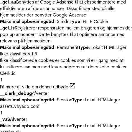
_gcl_au
Benyttes af Google Adsense til at eksperimentere med
effektiviteten af deres annoncer. Disse finder sted på alle
hjemmesider der benytter Google Adsense.
Maksimal opbevaringstid
: 3 mdr.
Type
: HTTP Cookie
_gcl_ls
Registrerer responsraten mellem brugeren og hjemmeside
pop-up annoncer - Dette benyttes til at optimere annoncernes
relevans på hjemmesiden.
Maksimal opbevaringstid
: Permanent
Type
: Lokalt HTML-lager
Ikke klassificeret
8
Ikke klassificerede cookies er cookies som vi er i gang med at
klassificere sammen med leverandørerne af de enkelte cookies
Clerk.io
1
Få mere at vide om denne udbyder
__clerk_debug
Afventer
Maksimal opbevaringstid
: Session
Type
: Lokalt HTML-lager
assets.voyado.com
1
_vaS
Afventer
Maksimal opbevaringstid
: Session
Type
: Lokalt HTML-lager