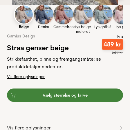
Beige
Denim
Gammelrosa
Lys beige
Lys gråblå
Lys pink
meleret
Garnius Design
Fra
489
kr
Straa genser beige
669
kr
Strikkefasthet, pinne og fremgangsmåte: se
produktdetaljer nedenfor.
Vis flere oplysninger
Vælg størrelse og farve
Vis flere oplysninger