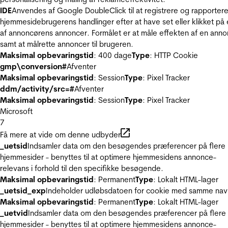
IDE
Anvendes af Google DoubleClick til at registrere og rapporter
hjemmesidebrugerens handlinger efter at have set eller klikket på
af annoncørens annoncer. Formålet er at måle effekten af en ann
samt at målrette annoncer til brugeren.
Maksimal opbevaringstid
: 400 dage
Type
: HTTP Cookie
gmp\conversion#
Afventer
Maksimal opbevaringstid
: Session
Type
: Pixel Tracker
ddm/activity/src=#
Afventer
Maksimal opbevaringstid
: Session
Type
: Pixel Tracker
Microsoft
7
Få mere at vide om denne udbyder
_uetsid
Indsamler data om den besøgendes præferencer på flere
hjemmesider - benyttes til at optimere hjemmesidens annonce-
relevans i forhold til den specifikke besøgende.
Maksimal opbevaringstid
: Permanent
Type
: Lokalt HTML-lager
_uetsid_exp
Indeholder udløbsdatoen for cookie med samme nav
Maksimal opbevaringstid
: Permanent
Type
: Lokalt HTML-lager
_uetvid
Indsamler data om den besøgendes præferencer på flere
hjemmesider - benyttes til at optimere hjemmesidens annonce-