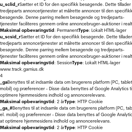
u_sclid_r
Sætter et ID for den specifikk besøgende. Dette tillader
tredjeparts annoncetjenester at målrette annoncer til den specifik
besøgende. Denne parring mellem besøgende og tredjeparts-
tjenester faciliteres gennem online annoncebruger-auktioner i realt
Maksimal opbevaringstid
: Permanent
Type
: Lokalt HTML-lager
u_scsid_r
Sætter et ID for den specifikk besøgende. Dette tillader
tredjeparts annoncetjenester at målrette annoncer til den specifik
besøgende. Denne parring mellem besøgende og tredjeparts-
tjenester faciliteres gennem online annoncebruger-auktioner i realt
Maksimal opbevaringstid
: Session
Type
: Lokalt HTML-lager
www.track.garnius.dk
4
_ga
Benyttes til at indsamle data om brugerens platform (PC, tablet
mobil) og præferencer - Disse data benyttes af Google Analytics til
optimere hjemmesidens indhold og annoncerelevans.
Maksimal opbevaringstid
: 2 år
Type
: HTTP Cookie
_ga_#
Benyttes til at indsamle data om brugerens platform (PC, tab
el. mobil) og præferencer - Disse data benyttes af Google Analytics
at optimere hjemmesidens indhold og annoncerelevans.
Maksimal opbevaringstid
: 2 år
Type
: HTTP Cookie