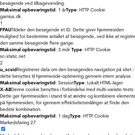
besøgende ved tilbagevending.
Maksimal opbevaringstid
: 1 år
Type
: HTTP Cookie
garnius.dk
1
FPAU
Tildeler den besøgende et ID. Dette giver hjemmesiden
mulighed for bestemme antallet af besøgende, ved ikke at registr
den samme besøgende flere gange.
Maksimal opbevaringstid
: 3 mdr.
Type
: HTTP Cookie
sc-static.net
2
u_scsid
Registrerer data om den besøgendes navigation på sitet -
dette benyttes til hjemmeside‐optimering gennem intern analyse.
Maksimal opbevaringstid
: Session
Type
: Lokalt HTML-lager
X-AB
Denne cookie benyttes i forbindelse med multi-variate-tests 
Dette gør hjemmesiden i stand til at ændre og kombinere element
på hjemmesiden, for igennem effektivitetsmålinger at finde den
bedste kombination.
Maksimal opbevaringstid
: 1 dag
Type
: HTTP Cookie
Markedsføring
27