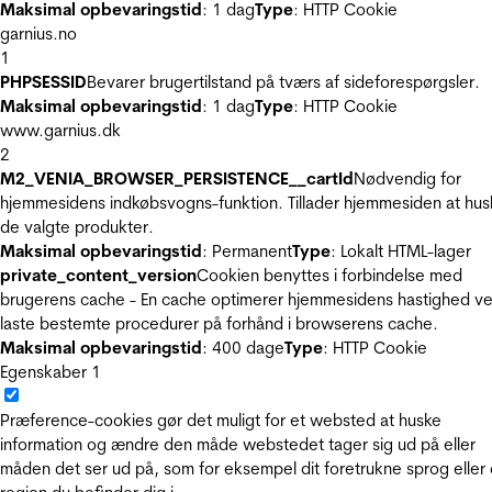
Maksimal opbevaringstid
: 1 dag
Type
: HTTP Cookie
garnius.no
1
PHPSESSID
Bevarer brugertilstand på tværs af sideforespørgsler.
Maksimal opbevaringstid
: 1 dag
Type
: HTTP Cookie
www.garnius.dk
2
M2_VENIA_BROWSER_PERSISTENCE__cartId
Nødvendig for
hjemmesidens indkøbsvogns-funktion. Tillader hjemmesiden at hus
de valgte produkter.
Maksimal opbevaringstid
: Permanent
Type
: Lokalt HTML-lager
private_content_version
Cookien benyttes i forbindelse med
brugerens cache - En cache optimerer hjemmesidens hastighed ve
laste bestemte procedurer på forhånd i browserens cache.
Maksimal opbevaringstid
: 400 dage
Type
: HTTP Cookie
Egenskaber
1
Præference-cookies gør det muligt for et websted at huske
information og ændre den måde webstedet tager sig ud på eller
måden det ser ud på, som for eksempel dit foretrukne sprog eller