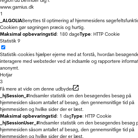
region du befinder dig i.
www.garnius.dk
1
_ALGOLIA
Benyttes til optimering af hjemmesidens søgefeltsfunkti
Cookien gør søgningen præcis og hurtig.
Maksimal opbevaringstid
: 180 dage
Type
: HTTP Cookie
Statistik
9
Statistik-cookies hjælper ejerne med at forstå, hvordan besøgend
interagere med websteder ved at indsamle og rapportere informa
anonymt.
Hotjar
3
Få mere at vide om denne udbyder
_hjSession_#
Indsamler statistik om den besøgendes besøg på
hjemmesiden såsom antallet af besøg, den gennemsnitlige tid på
hjemmesiden og hvilke sider der er læst.
Maksimal opbevaringstid
: 1 dag
Type
: HTTP Cookie
_hjSessionUser_#
Indsamler statistik om den besøgendes besøg 
hjemmesiden såsom antallet af besøg, den gennemsnitlige tid på
hjemmesiden og hvilke sider der er læst.