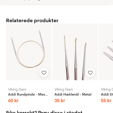
Relaterede produkter
Viking Garn
Viking Garn
Viking 
Addi Rundpinde - Messing
Addi Hæklenål - Metal
60
kr
35
kr
55
kr
Ikke korrekt? Prøv disse i stedet