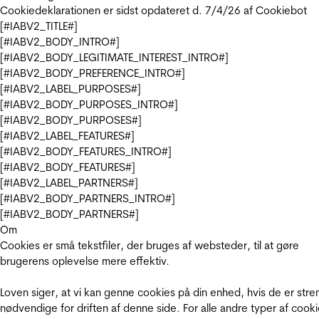
Cookiedeklarationen er sidst opdateret d. 7/4/26 af
Cookiebot
[#IABV2_TITLE#]
[#IABV2_BODY_INTRO#]
[#IABV2_BODY_LEGITIMATE_INTEREST_INTRO#]
[#IABV2_BODY_PREFERENCE_INTRO#]
[#IABV2_LABEL_PURPOSES#]
[#IABV2_BODY_PURPOSES_INTRO#]
[#IABV2_BODY_PURPOSES#]
[#IABV2_LABEL_FEATURES#]
[#IABV2_BODY_FEATURES_INTRO#]
[#IABV2_BODY_FEATURES#]
[#IABV2_LABEL_PARTNERS#]
[#IABV2_BODY_PARTNERS_INTRO#]
[#IABV2_BODY_PARTNERS#]
Om
Cookies er små tekstfiler, der bruges af websteder, til at gøre
brugerens oplevelse mere effektiv.
Loven siger, at vi kan genne cookies på din enhed, hvis de er stre
nødvendige for driften af denne side. For alle andre typer af cooki