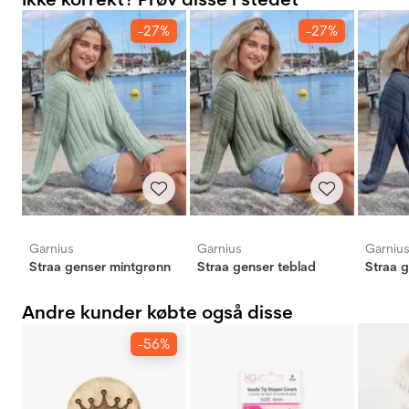
-27%
-27%
Garnius
Garnius
Garniu
Straa genser mintgrønn
Straa genser teblad
Straa 
Andre kunder købte også disse
-56%