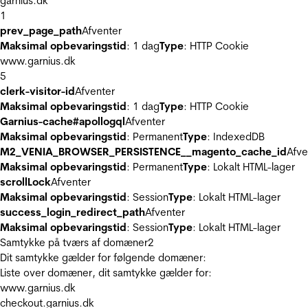
garnius.dk
1
prev_page_path
Afventer
Maksimal opbevaringstid
: 1 dag
Type
: HTTP Cookie
www.garnius.dk
5
clerk-visitor-id
Afventer
Maksimal opbevaringstid
: 1 dag
Type
: HTTP Cookie
Garnius-cache#apollogql
Afventer
Maksimal opbevaringstid
: Permanent
Type
: IndexedDB
M2_VENIA_BROWSER_PERSISTENCE__magento_cache_id
Afve
Maksimal opbevaringstid
: Permanent
Type
: Lokalt HTML-lager
scrollLock
Afventer
Maksimal opbevaringstid
: Session
Type
: Lokalt HTML-lager
success_login_redirect_path
Afventer
Maksimal opbevaringstid
: Session
Type
: Lokalt HTML-lager
Samtykke på tværs af domæner
2
Dit samtykke gælder for følgende domæner:
Liste over domæner, dit samtykke gælder for:
www.garnius.dk
checkout.garnius.dk