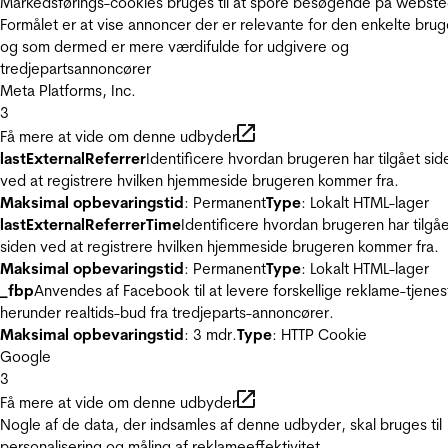
Markedsførings-cookies bruges til at spore besøgende på webste
Formålet er at vise annoncer der er relevante for den enkelte brug
og som dermed er mere værdifulde for udgivere og
tredjepartsannoncører
Meta Platforms, Inc.
3
Få mere at vide om denne udbyder
lastExternalReferrer
Identificere hvordan brugeren har tilgået sid
ved at registrere hvilken hjemmeside brugeren kommer fra.
Maksimal opbevaringstid
: Permanent
Type
: Lokalt HTML-lager
lastExternalReferrerTime
Identificere hvordan brugeren har tilgå
siden ved at registrere hvilken hjemmeside brugeren kommer fra.
Maksimal opbevaringstid
: Permanent
Type
: Lokalt HTML-lager
_fbp
Anvendes af Facebook til at levere forskellige reklame-tjenes
herunder realtids-bud fra tredjeparts-annoncører.
Maksimal opbevaringstid
: 3 mdr.
Type
: HTTP Cookie
Google
3
Få mere at vide om denne udbyder
Nogle af de data, der indsamles af denne udbyder, skal bruges til
personalisering og måling af reklameeffektivitet.