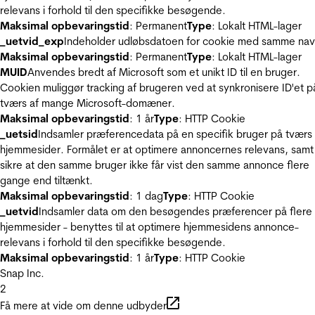
relevans i forhold til den specifikke besøgende.
Maksimal opbevaringstid
: Permanent
Type
: Lokalt HTML-lager
_uetvid_exp
Indeholder udløbsdatoen for cookie med samme nav
Maksimal opbevaringstid
: Permanent
Type
: Lokalt HTML-lager
MUID
Anvendes bredt af Microsoft som et unikt ID til en bruger.
Cookien muliggør tracking af brugeren ved at synkronisere ID'et p
tværs af mange Microsoft-domæner.
Maksimal opbevaringstid
: 1 år
Type
: HTTP Cookie
_uetsid
Indsamler præferencedata på en specifik bruger på tværs 
hjemmesider. Formålet er at optimere annoncernes relevans, samt
sikre at den samme bruger ikke får vist den samme annonce flere
gange end tiltænkt.
Maksimal opbevaringstid
: 1 dag
Type
: HTTP Cookie
_uetvid
Indsamler data om den besøgendes præferencer på flere
hjemmesider - benyttes til at optimere hjemmesidens annonce-
relevans i forhold til den specifikke besøgende.
Maksimal opbevaringstid
: 1 år
Type
: HTTP Cookie
Snap Inc.
2
Få mere at vide om denne udbyder