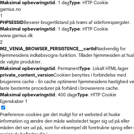
Maksimal opbevaringstid
: 1 dag
Type
: HTTP Cookie
garnius.no
1
PHPSESSID
Bevarer brugertilstand på tværs af sideforespørgsler.
Maksimal opbevaringstid
: 1 dag
Type
: HTTP Cookie
www.garnius.dk
2
M2_VENIA_BROWSER_PERSISTENCE__cartId
Nødvendig for
hjemmesidens indkøbsvogns-funktion. Tillader hjemmesiden at hus
de valgte produkter.
Maksimal opbevaringstid
: Permanent
Type
: Lokalt HTML-lager
private_content_version
Cookien benyttes i forbindelse med
brugerens cache - En cache optimerer hjemmesidens hastighed ve
laste bestemte procedurer på forhånd i browserens cache.
Maksimal opbevaringstid
: 400 dage
Type
: HTTP Cookie
Egenskaber
1
Præference-cookies gør det muligt for et websted at huske
information og ændre den måde webstedet tager sig ud på eller
måden det ser ud på, som for eksempel dit foretrukne sprog eller