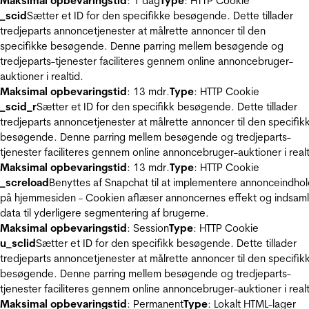
Maksimal opbevaringstid
: 1 dag
Type
: HTTP Cookie
_scid
Sætter et ID for den specifikke besøgende. Dette tillader
tredjeparts annoncetjenester at målrette annoncer til den
specifikke besøgende. Denne parring mellem besøgende og
tredjeparts-tjenester faciliteres gennem online annoncebruger-
auktioner i realtid.
Maksimal opbevaringstid
: 13 mdr.
Type
: HTTP Cookie
_scid_r
Sætter et ID for den specifikk besøgende. Dette tillader
tredjeparts annoncetjenester at målrette annoncer til den specifik
besøgende. Denne parring mellem besøgende og tredjeparts-
tjenester faciliteres gennem online annoncebruger-auktioner i realt
Maksimal opbevaringstid
: 13 mdr.
Type
: HTTP Cookie
_screload
Benyttes af Snapchat til at implementere annonceindho
på hjemmesiden - Cookien aflæser annoncernes effekt og indsaml
data til yderligere segmentering af brugerne.
Maksimal opbevaringstid
: Session
Type
: HTTP Cookie
u_sclid
Sætter et ID for den specifikk besøgende. Dette tillader
tredjeparts annoncetjenester at målrette annoncer til den specifik
besøgende. Denne parring mellem besøgende og tredjeparts-
tjenester faciliteres gennem online annoncebruger-auktioner i realt
Maksimal opbevaringstid
: Permanent
Type
: Lokalt HTML-lager