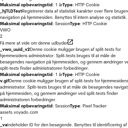
Maksimal opbevaringstid
: 1 år
Type
: HTTP Cookie
_hjTLDTest
Registrerer data af statistisk karakter over flere bruger
navigation på hjemmesiden. Benyttes til intern analyse og statistik.
Maksimal opbevaringstid
: Session
Type
: HTTP Cookie
VWO
2
Få mere at vide om denne udbyder
_vwo_uuid_v2
Denne cookie muliggør brugen af split-tests for
hjemmesidens administrator. Split-tests bruges til at måle de
besøgendes navigation på hjemmesiden, og gennem ændringer v
split-tests finder administratoren forbedringer.
Maksimal opbevaringstid
: 1 år
Type
: HTTP Cookie
v.gif
Denne cookie muliggør brugen af split-tests for hjemmesiden
administrator. Split-tests bruges til at måle de besøgendes navigat
på hjemmesiden, og gennem ændringer ved split-tests finder
administratoren forbedringer.
Maksimal opbevaringstid
: Session
Type
: Pixel Tracker
assets.voyado.com
1
_va
Indeholder ID for den besøgende. Benyttes til identificering af