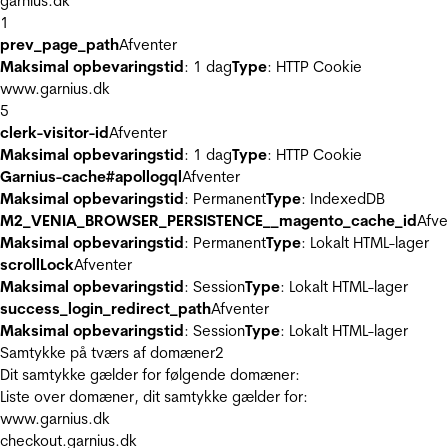
garnius.dk
1
prev_page_path
Afventer
Maksimal opbevaringstid
: 1 dag
Type
: HTTP Cookie
www.garnius.dk
5
clerk-visitor-id
Afventer
Maksimal opbevaringstid
: 1 dag
Type
: HTTP Cookie
Garnius-cache#apollogql
Afventer
Maksimal opbevaringstid
: Permanent
Type
: IndexedDB
M2_VENIA_BROWSER_PERSISTENCE__magento_cache_id
Afve
Maksimal opbevaringstid
: Permanent
Type
: Lokalt HTML-lager
scrollLock
Afventer
Maksimal opbevaringstid
: Session
Type
: Lokalt HTML-lager
success_login_redirect_path
Afventer
Maksimal opbevaringstid
: Session
Type
: Lokalt HTML-lager
Samtykke på tværs af domæner
2
Dit samtykke gælder for følgende domæner:
Liste over domæner, dit samtykke gælder for:
www.garnius.dk
checkout.garnius.dk