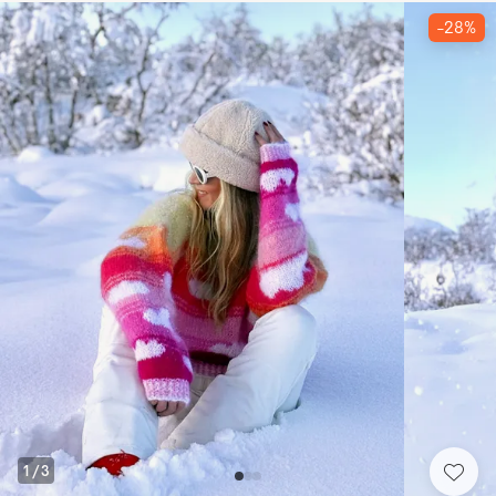
-28%
1
/
3