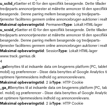
u_sclid_r
Sætter et ID for den specifikk besøgende. Dette tillader
tredjeparts annoncetjenester at målrette annoncer til den specifik
besøgende. Denne parring mellem besøgende og tredjeparts-
tjenester faciliteres gennem online annoncebruger-auktioner i realt
Maksimal opbevaringstid
: Permanent
Type
: Lokalt HTML-lager
u_scsid_r
Sætter et ID for den specifikk besøgende. Dette tillader
tredjeparts annoncetjenester at målrette annoncer til den specifik
besøgende. Denne parring mellem besøgende og tredjeparts-
tjenester faciliteres gennem online annoncebruger-auktioner i realt
Maksimal opbevaringstid
: Session
Type
: Lokalt HTML-lager
www.track.garnius.dk
4
_ga
Benyttes til at indsamle data om brugerens platform (PC, tablet
mobil) og præferencer - Disse data benyttes af Google Analytics til
optimere hjemmesidens indhold og annoncerelevans.
Maksimal opbevaringstid
: 2 år
Type
: HTTP Cookie
_ga_#
Benyttes til at indsamle data om brugerens platform (PC, tab
el. mobil) og præferencer - Disse data benyttes af Google Analytics
at optimere hjemmesidens indhold og annoncerelevans.
Maksimal opbevaringstid
: 2 år
Type
: HTTP Cookie