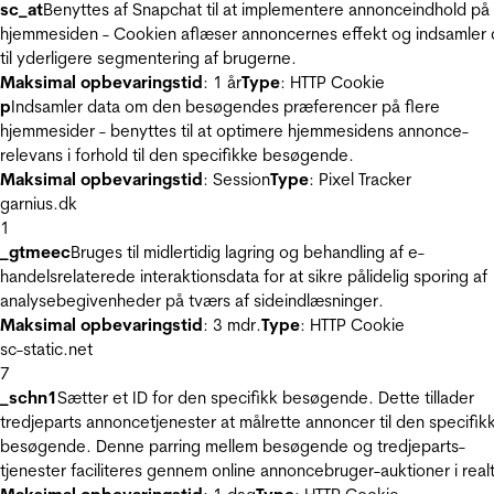
sc_at
Benyttes af Snapchat til at implementere annonceindhold på
hjemmesiden - Cookien aflæser annoncernes effekt og indsamler 
til yderligere segmentering af brugerne.
Maksimal opbevaringstid
: 1 år
Type
: HTTP Cookie
p
Indsamler data om den besøgendes præferencer på flere
hjemmesider - benyttes til at optimere hjemmesidens annonce-
relevans i forhold til den specifikke besøgende.
Maksimal opbevaringstid
: Session
Type
: Pixel Tracker
garnius.dk
1
_gtmeec
Bruges til midlertidig lagring og behandling af e-
handelsrelaterede interaktionsdata for at sikre pålidelig sporing af
analysebegivenheder på tværs af sideindlæsninger.
Maksimal opbevaringstid
: 3 mdr.
Type
: HTTP Cookie
sc-static.net
7
_schn1
Sætter et ID for den specifikk besøgende. Dette tillader
tredjeparts annoncetjenester at målrette annoncer til den specifik
besøgende. Denne parring mellem besøgende og tredjeparts-
tjenester faciliteres gennem online annoncebruger-auktioner i realt