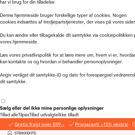
har vi brug for din tilladelse.
Denne hjemmeside bruger forskellige typer af cookies. Nogen
cookies indsættes af tredjepartstjenester, der vises på vores sider
Du kan ændre eller tilbagekalde dit samtykke via cookiepolitikken 
vores hjemmeside.
Læs vores privatlivspolitik for at lære mere om, hvem vi er, hvorda
kan kontakte os og hvordan vi behandler personoplysninger.
Angiv venligst dit samtykke-ID og dato for forespørgsel vedrøren
dit samtykke.
Sælg eller del ikke mine personlige oplysninger
Tillad alle
Tilpas
Tillad udvalgte
Ikke tilladt
Gratis fragt over 599,-
Prisgaranti +15% ekstra!
Hjem
STRIKKEKITS
>