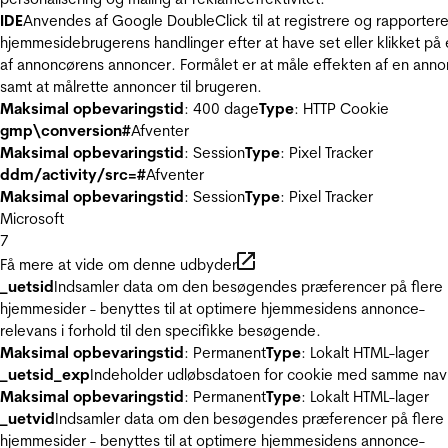
IDE
Anvendes af Google DoubleClick til at registrere og rapporter
hjemmesidebrugerens handlinger efter at have set eller klikket på
af annoncørens annoncer. Formålet er at måle effekten af en ann
samt at målrette annoncer til brugeren.
Maksimal opbevaringstid
: 400 dage
Type
: HTTP Cookie
gmp\conversion#
Afventer
Maksimal opbevaringstid
: Session
Type
: Pixel Tracker
ddm/activity/src=#
Afventer
Maksimal opbevaringstid
: Session
Type
: Pixel Tracker
Microsoft
7
Få mere at vide om denne udbyder
_uetsid
Indsamler data om den besøgendes præferencer på flere
hjemmesider - benyttes til at optimere hjemmesidens annonce-
relevans i forhold til den specifikke besøgende.
Maksimal opbevaringstid
: Permanent
Type
: Lokalt HTML-lager
_uetsid_exp
Indeholder udløbsdatoen for cookie med samme nav
Maksimal opbevaringstid
: Permanent
Type
: Lokalt HTML-lager
_uetvid
Indsamler data om den besøgendes præferencer på flere
hjemmesider - benyttes til at optimere hjemmesidens annonce-