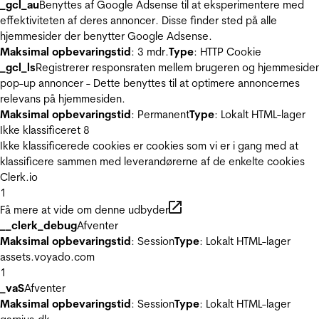
_gcl_au
Benyttes af Google Adsense til at eksperimentere med
effektiviteten af deres annoncer. Disse finder sted på alle
hjemmesider der benytter Google Adsense.
Maksimal opbevaringstid
: 3 mdr.
Type
: HTTP Cookie
_gcl_ls
Registrerer responsraten mellem brugeren og hjemmeside
pop-up annoncer - Dette benyttes til at optimere annoncernes
relevans på hjemmesiden.
Maksimal opbevaringstid
: Permanent
Type
: Lokalt HTML-lager
Ikke klassificeret
8
Ikke klassificerede cookies er cookies som vi er i gang med at
klassificere sammen med leverandørerne af de enkelte cookies
Clerk.io
1
Få mere at vide om denne udbyder
__clerk_debug
Afventer
Maksimal opbevaringstid
: Session
Type
: Lokalt HTML-lager
assets.voyado.com
1
_vaS
Afventer
Maksimal opbevaringstid
: Session
Type
: Lokalt HTML-lager