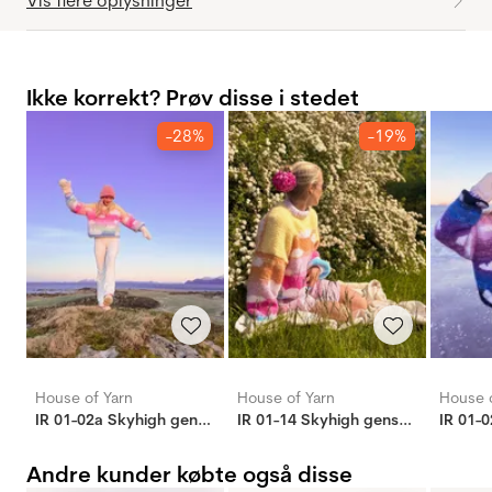
Vis flere oplysninger
Ikke korrekt? Prøv disse i stedet
-28%
-19%
House of Yarn
House of Yarn
House o
IR 01-02a Skyhigh genser (Soft)
IR 01-14 Skyhigh genser (Soft)
Andre kunder købte også disse