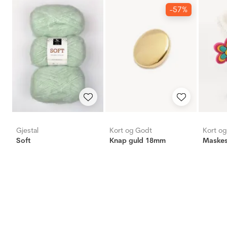
-57%
Gjestal
Kort og Godt
Kort o
Soft
Knap guld 18mm