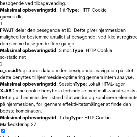
besøgende ved tilbagevending.
Maksimal opbevaringstid
: 1 år
Type
: HTTP Cookie
garnius.dk
1
FPAU
Tildeler den besøgende et ID. Dette giver hjemmesiden
mulighed for bestemme antallet af besøgende, ved ikke at registr
den samme besøgende flere gange.
Maksimal opbevaringstid
: 3 mdr.
Type
: HTTP Cookie
sc-static.net
2
u_scsid
Registrerer data om den besøgendes navigation på sitet -
dette benyttes til hjemmeside‐optimering gennem intern analyse.
Maksimal opbevaringstid
: Session
Type
: Lokalt HTML-lager
X-AB
Denne cookie benyttes i forbindelse med multi-variate-tests 
Dette gør hjemmesiden i stand til at ændre og kombinere element
på hjemmesiden, for igennem effektivitetsmålinger at finde den
bedste kombination.
Maksimal opbevaringstid
: 1 dag
Type
: HTTP Cookie
Markedsføring
27