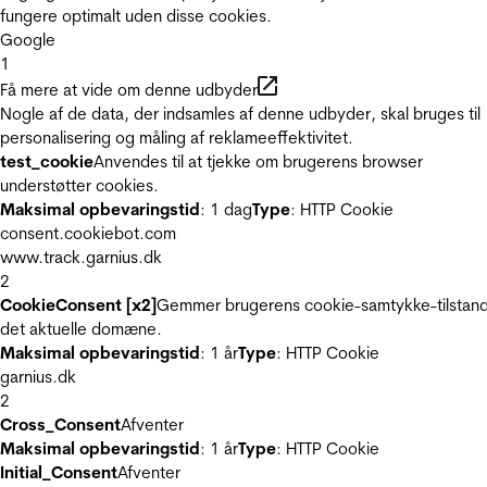
fungere optimalt uden disse cookies.
Google
1
Få mere at vide om denne udbyder
Nogle af de data, der indsamles af denne udbyder, skal bruges til
personalisering og måling af reklameeffektivitet.
test_cookie
Anvendes til at tjekke om brugerens browser
understøtter cookies.
Maksimal opbevaringstid
: 1 dag
Type
: HTTP Cookie
consent.cookiebot.com
www.track.garnius.dk
2
CookieConsent [x2]
Gemmer brugerens cookie-samtykke-tilstand
det aktuelle domæne.
Maksimal opbevaringstid
: 1 år
Type
: HTTP Cookie
garnius.dk
2
Cross_Consent
Afventer
Maksimal opbevaringstid
: 1 år
Type
: HTTP Cookie
Initial_Consent
Afventer