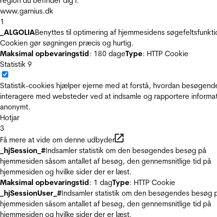
region du befinder dig i.
www.garnius.dk
1
_ALGOLIA
Benyttes til optimering af hjemmesidens søgefeltsfunkti
Cookien gør søgningen præcis og hurtig.
Maksimal opbevaringstid
: 180 dage
Type
: HTTP Cookie
Statistik
9
Statistik-cookies hjælper ejerne med at forstå, hvordan besøgend
interagere med websteder ved at indsamle og rapportere informa
anonymt.
Hotjar
3
Få mere at vide om denne udbyder
_hjSession_#
Indsamler statistik om den besøgendes besøg på
hjemmesiden såsom antallet af besøg, den gennemsnitlige tid på
hjemmesiden og hvilke sider der er læst.
Maksimal opbevaringstid
: 1 dag
Type
: HTTP Cookie
_hjSessionUser_#
Indsamler statistik om den besøgendes besøg 
hjemmesiden såsom antallet af besøg, den gennemsnitlige tid på
hjemmesiden og hvilke sider der er læst.