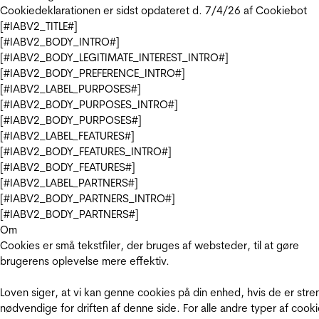
Cookiedeklarationen er sidst opdateret d. 7/4/26 af
Cookiebot
[#IABV2_TITLE#]
[#IABV2_BODY_INTRO#]
[#IABV2_BODY_LEGITIMATE_INTEREST_INTRO#]
[#IABV2_BODY_PREFERENCE_INTRO#]
[#IABV2_LABEL_PURPOSES#]
[#IABV2_BODY_PURPOSES_INTRO#]
[#IABV2_BODY_PURPOSES#]
[#IABV2_LABEL_FEATURES#]
[#IABV2_BODY_FEATURES_INTRO#]
[#IABV2_BODY_FEATURES#]
[#IABV2_LABEL_PARTNERS#]
[#IABV2_BODY_PARTNERS_INTRO#]
[#IABV2_BODY_PARTNERS#]
Om
Cookies er små tekstfiler, der bruges af websteder, til at gøre
brugerens oplevelse mere effektiv.
Loven siger, at vi kan genne cookies på din enhed, hvis de er stre
nødvendige for driften af denne side. For alle andre typer af cooki