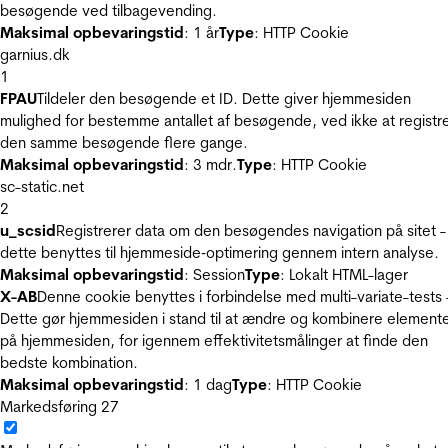
besøgende ved tilbagevending.
Maksimal opbevaringstid
: 1 år
Type
: HTTP Cookie
garnius.dk
1
FPAU
Tildeler den besøgende et ID. Dette giver hjemmesiden
mulighed for bestemme antallet af besøgende, ved ikke at registr
den samme besøgende flere gange.
Maksimal opbevaringstid
: 3 mdr.
Type
: HTTP Cookie
sc-static.net
2
u_scsid
Registrerer data om den besøgendes navigation på sitet -
dette benyttes til hjemmeside‐optimering gennem intern analyse.
Maksimal opbevaringstid
: Session
Type
: Lokalt HTML-lager
X-AB
Denne cookie benyttes i forbindelse med multi-variate-tests 
Dette gør hjemmesiden i stand til at ændre og kombinere element
på hjemmesiden, for igennem effektivitetsmålinger at finde den
bedste kombination.
Maksimal opbevaringstid
: 1 dag
Type
: HTTP Cookie
Markedsføring
27