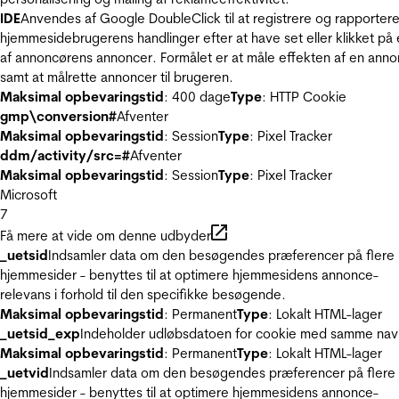
IDE
Anvendes af Google DoubleClick til at registrere og rapporter
hjemmesidebrugerens handlinger efter at have set eller klikket på
af annoncørens annoncer. Formålet er at måle effekten af en ann
samt at målrette annoncer til brugeren.
Maksimal opbevaringstid
: 400 dage
Type
: HTTP Cookie
gmp\conversion#
Afventer
Maksimal opbevaringstid
: Session
Type
: Pixel Tracker
ddm/activity/src=#
Afventer
Maksimal opbevaringstid
: Session
Type
: Pixel Tracker
Microsoft
7
Få mere at vide om denne udbyder
_uetsid
Indsamler data om den besøgendes præferencer på flere
hjemmesider - benyttes til at optimere hjemmesidens annonce-
relevans i forhold til den specifikke besøgende.
Maksimal opbevaringstid
: Permanent
Type
: Lokalt HTML-lager
_uetsid_exp
Indeholder udløbsdatoen for cookie med samme nav
Maksimal opbevaringstid
: Permanent
Type
: Lokalt HTML-lager
_uetvid
Indsamler data om den besøgendes præferencer på flere
hjemmesider - benyttes til at optimere hjemmesidens annonce-