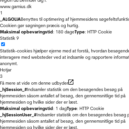
region du befinder dig i.
www.garnius.dk
1
_ALGOLIA
Benyttes til optimering af hjemmesidens søgefeltsfunkti
Cookien gør søgningen præcis og hurtig.
Maksimal opbevaringstid
: 180 dage
Type
: HTTP Cookie
Statistik
9
Statistik-cookies hjælper ejerne med at forstå, hvordan besøgend
interagere med websteder ved at indsamle og rapportere informa
anonymt.
Hotjar
3
Få mere at vide om denne udbyder
_hjSession_#
Indsamler statistik om den besøgendes besøg på
hjemmesiden såsom antallet af besøg, den gennemsnitlige tid på
hjemmesiden og hvilke sider der er læst.
Maksimal opbevaringstid
: 1 dag
Type
: HTTP Cookie
_hjSessionUser_#
Indsamler statistik om den besøgendes besøg 
hjemmesiden såsom antallet af besøg, den gennemsnitlige tid på
hjemmesiden og hvilke sider der er læst.