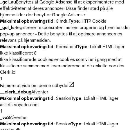
_gcl_au
Benyttes af Google Adsense til at eksperimentere med
effektiviteten af deres annoncer. Disse finder sted på alle
hjemmesider der benytter Google Adsense.
Maksimal opbevaringstid
: 3 mdr.
Type
: HTTP Cookie
_gcl_ls
Registrerer responsraten mellem brugeren og hjemmeside
pop-up annoncer - Dette benyttes til at optimere annoncernes
relevans på hjemmesiden.
Maksimal opbevaringstid
: Permanent
Type
: Lokalt HTML-lager
Ikke klassificeret
8
Ikke klassificerede cookies er cookies som vi er i gang med at
klassificere sammen med leverandørerne af de enkelte cookies
Clerk.io
1
Få mere at vide om denne udbyder
__clerk_debug
Afventer
Maksimal opbevaringstid
: Session
Type
: Lokalt HTML-lager
assets.voyado.com
1
_vaS
Afventer
Maksimal opbevaringstid
: Session
Type
: Lokalt HTML-lager