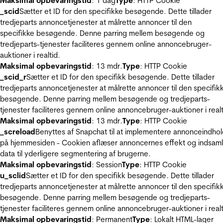
Maksimal opbevaringstid
: 1 dag
Type
: HTTP Cookie
_scid
Sætter et ID for den specifikke besøgende. Dette tillader
tredjeparts annoncetjenester at målrette annoncer til den
specifikke besøgende. Denne parring mellem besøgende og
tredjeparts-tjenester faciliteres gennem online annoncebruger-
auktioner i realtid.
Maksimal opbevaringstid
: 13 mdr.
Type
: HTTP Cookie
_scid_r
Sætter et ID for den specifikk besøgende. Dette tillader
tredjeparts annoncetjenester at målrette annoncer til den specifik
besøgende. Denne parring mellem besøgende og tredjeparts-
tjenester faciliteres gennem online annoncebruger-auktioner i realt
Maksimal opbevaringstid
: 13 mdr.
Type
: HTTP Cookie
_screload
Benyttes af Snapchat til at implementere annonceindho
på hjemmesiden - Cookien aflæser annoncernes effekt og indsaml
data til yderligere segmentering af brugerne.
Maksimal opbevaringstid
: Session
Type
: HTTP Cookie
u_sclid
Sætter et ID for den specifikk besøgende. Dette tillader
tredjeparts annoncetjenester at målrette annoncer til den specifik
besøgende. Denne parring mellem besøgende og tredjeparts-
tjenester faciliteres gennem online annoncebruger-auktioner i realt
Maksimal opbevaringstid
: Permanent
Type
: Lokalt HTML-lager