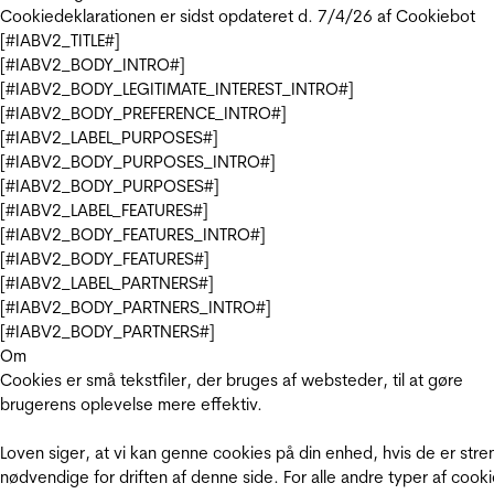
Cookiedeklarationen er sidst opdateret d. 7/4/26 af
Cookiebot
[#IABV2_TITLE#]
[#IABV2_BODY_INTRO#]
[#IABV2_BODY_LEGITIMATE_INTEREST_INTRO#]
[#IABV2_BODY_PREFERENCE_INTRO#]
[#IABV2_LABEL_PURPOSES#]
[#IABV2_BODY_PURPOSES_INTRO#]
[#IABV2_BODY_PURPOSES#]
[#IABV2_LABEL_FEATURES#]
[#IABV2_BODY_FEATURES_INTRO#]
[#IABV2_BODY_FEATURES#]
[#IABV2_LABEL_PARTNERS#]
[#IABV2_BODY_PARTNERS_INTRO#]
[#IABV2_BODY_PARTNERS#]
Om
Cookies er små tekstfiler, der bruges af websteder, til at gøre
brugerens oplevelse mere effektiv.
Loven siger, at vi kan genne cookies på din enhed, hvis de er stre
nødvendige for driften af denne side. For alle andre typer af cooki