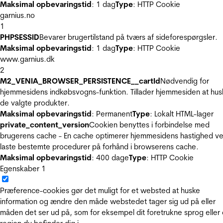
Maksimal opbevaringstid
: 1 dag
Type
: HTTP Cookie
garnius.no
1
PHPSESSID
Bevarer brugertilstand på tværs af sideforespørgsler.
Maksimal opbevaringstid
: 1 dag
Type
: HTTP Cookie
www.garnius.dk
2
M2_VENIA_BROWSER_PERSISTENCE__cartId
Nødvendig for
hjemmesidens indkøbsvogns-funktion. Tillader hjemmesiden at hus
de valgte produkter.
Maksimal opbevaringstid
: Permanent
Type
: Lokalt HTML-lager
private_content_version
Cookien benyttes i forbindelse med
brugerens cache - En cache optimerer hjemmesidens hastighed ve
laste bestemte procedurer på forhånd i browserens cache.
Maksimal opbevaringstid
: 400 dage
Type
: HTTP Cookie
Egenskaber
1
Præference-cookies gør det muligt for et websted at huske
information og ændre den måde webstedet tager sig ud på eller
måden det ser ud på, som for eksempel dit foretrukne sprog eller