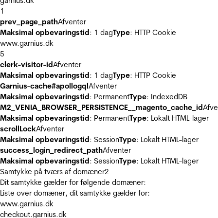
garnius.dk
1
prev_page_path
Afventer
Maksimal opbevaringstid
: 1 dag
Type
: HTTP Cookie
www.garnius.dk
5
clerk-visitor-id
Afventer
Maksimal opbevaringstid
: 1 dag
Type
: HTTP Cookie
Garnius-cache#apollogql
Afventer
Maksimal opbevaringstid
: Permanent
Type
: IndexedDB
M2_VENIA_BROWSER_PERSISTENCE__magento_cache_id
Afve
Maksimal opbevaringstid
: Permanent
Type
: Lokalt HTML-lager
scrollLock
Afventer
Maksimal opbevaringstid
: Session
Type
: Lokalt HTML-lager
success_login_redirect_path
Afventer
Maksimal opbevaringstid
: Session
Type
: Lokalt HTML-lager
Samtykke på tværs af domæner
2
Dit samtykke gælder for følgende domæner:
Liste over domæner, dit samtykke gælder for:
www.garnius.dk
checkout.garnius.dk