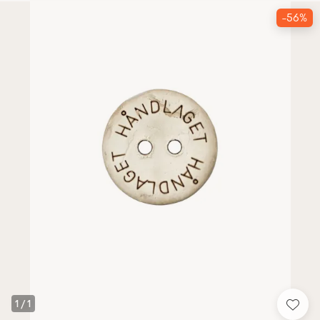
-56%
1
/
1