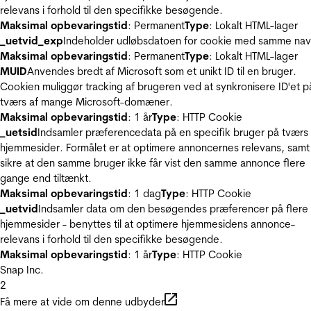
relevans i forhold til den specifikke besøgende.
Maksimal opbevaringstid
: Permanent
Type
: Lokalt HTML-lager
_uetvid_exp
Indeholder udløbsdatoen for cookie med samme nav
Maksimal opbevaringstid
: Permanent
Type
: Lokalt HTML-lager
MUID
Anvendes bredt af Microsoft som et unikt ID til en bruger.
Cookien muliggør tracking af brugeren ved at synkronisere ID'et p
tværs af mange Microsoft-domæner.
Maksimal opbevaringstid
: 1 år
Type
: HTTP Cookie
_uetsid
Indsamler præferencedata på en specifik bruger på tværs 
hjemmesider. Formålet er at optimere annoncernes relevans, samt
sikre at den samme bruger ikke får vist den samme annonce flere
gange end tiltænkt.
Maksimal opbevaringstid
: 1 dag
Type
: HTTP Cookie
_uetvid
Indsamler data om den besøgendes præferencer på flere
hjemmesider - benyttes til at optimere hjemmesidens annonce-
relevans i forhold til den specifikke besøgende.
Maksimal opbevaringstid
: 1 år
Type
: HTTP Cookie
Snap Inc.
2
Få mere at vide om denne udbyder