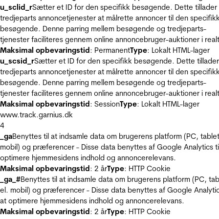
u_sclid_r
Sætter et ID for den specifikk besøgende. Dette tillader
tredjeparts annoncetjenester at målrette annoncer til den specifik
besøgende. Denne parring mellem besøgende og tredjeparts-
tjenester faciliteres gennem online annoncebruger-auktioner i realt
Maksimal opbevaringstid
: Permanent
Type
: Lokalt HTML-lager
u_scsid_r
Sætter et ID for den specifikk besøgende. Dette tillader
tredjeparts annoncetjenester at målrette annoncer til den specifik
besøgende. Denne parring mellem besøgende og tredjeparts-
tjenester faciliteres gennem online annoncebruger-auktioner i realt
Maksimal opbevaringstid
: Session
Type
: Lokalt HTML-lager
www.track.garnius.dk
4
_ga
Benyttes til at indsamle data om brugerens platform (PC, tablet
mobil) og præferencer - Disse data benyttes af Google Analytics til
optimere hjemmesidens indhold og annoncerelevans.
Maksimal opbevaringstid
: 2 år
Type
: HTTP Cookie
_ga_#
Benyttes til at indsamle data om brugerens platform (PC, tab
el. mobil) og præferencer - Disse data benyttes af Google Analytics
at optimere hjemmesidens indhold og annoncerelevans.
Maksimal opbevaringstid
: 2 år
Type
: HTTP Cookie