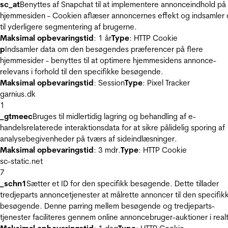
sc_at
Benyttes af Snapchat til at implementere annonceindhold på
hjemmesiden - Cookien aflæser annoncernes effekt og indsamler 
til yderligere segmentering af brugerne.
Maksimal opbevaringstid
: 1 år
Type
: HTTP Cookie
p
Indsamler data om den besøgendes præferencer på flere
hjemmesider - benyttes til at optimere hjemmesidens annonce-
relevans i forhold til den specifikke besøgende.
Maksimal opbevaringstid
: Session
Type
: Pixel Tracker
garnius.dk
1
_gtmeec
Bruges til midlertidig lagring og behandling af e-
handelsrelaterede interaktionsdata for at sikre pålidelig sporing af
analysebegivenheder på tværs af sideindlæsninger.
Maksimal opbevaringstid
: 3 mdr.
Type
: HTTP Cookie
sc-static.net
7
_schn1
Sætter et ID for den specifikk besøgende. Dette tillader
tredjeparts annoncetjenester at målrette annoncer til den specifik
besøgende. Denne parring mellem besøgende og tredjeparts-
tjenester faciliteres gennem online annoncebruger-auktioner i realt