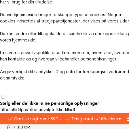
har vi brug for din tilladelse.
Denne hjemmeside bruger forskellige typer af cookies. Nogen
cookies indsættes af tredjepartstjenester, der vises på vores sider
Du kan ændre eller tilbagekalde dit samtykke via cookiepolitikken 
vores hjemmeside.
Læs vores privatlivspolitik for at lære mere om, hvem vi er, hvorda
kan kontakte os og hvordan vi behandler personoplysninger.
Angiv venligst dit samtykke-ID og dato for forespørgsel vedrøren
dit samtykke.
Sælg eller del ikke mine personlige oplysninger
Tillad alle
Tilpas
Tillad udvalgte
Ikke tilladt
Gratis fragt over 599,-
Prisgaranti +15% ekstra!
Hjem
TILBEHØR
>