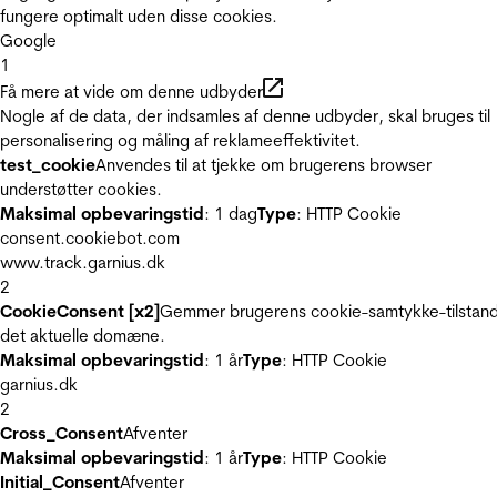
fungere optimalt uden disse cookies.
Google
1
Få mere at vide om denne udbyder
Nogle af de data, der indsamles af denne udbyder, skal bruges til
personalisering og måling af reklameeffektivitet.
test_cookie
Anvendes til at tjekke om brugerens browser
understøtter cookies.
Maksimal opbevaringstid
: 1 dag
Type
: HTTP Cookie
consent.cookiebot.com
www.track.garnius.dk
2
CookieConsent [x2]
Gemmer brugerens cookie-samtykke-tilstand
det aktuelle domæne.
Maksimal opbevaringstid
: 1 år
Type
: HTTP Cookie
garnius.dk
2
Cross_Consent
Afventer
Maksimal opbevaringstid
: 1 år
Type
: HTTP Cookie
Initial_Consent
Afventer