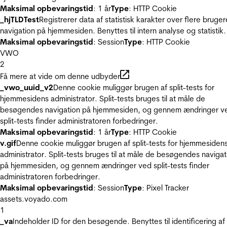
Maksimal opbevaringstid
: 1 år
Type
: HTTP Cookie
_hjTLDTest
Registrerer data af statistisk karakter over flere bruger
navigation på hjemmesiden. Benyttes til intern analyse og statistik.
Maksimal opbevaringstid
: Session
Type
: HTTP Cookie
VWO
2
Få mere at vide om denne udbyder
_vwo_uuid_v2
Denne cookie muliggør brugen af split-tests for
hjemmesidens administrator. Split-tests bruges til at måle de
besøgendes navigation på hjemmesiden, og gennem ændringer v
split-tests finder administratoren forbedringer.
Maksimal opbevaringstid
: 1 år
Type
: HTTP Cookie
v.gif
Denne cookie muliggør brugen af split-tests for hjemmesiden
administrator. Split-tests bruges til at måle de besøgendes navigat
på hjemmesiden, og gennem ændringer ved split-tests finder
administratoren forbedringer.
Maksimal opbevaringstid
: Session
Type
: Pixel Tracker
assets.voyado.com
1
_va
Indeholder ID for den besøgende. Benyttes til identificering af