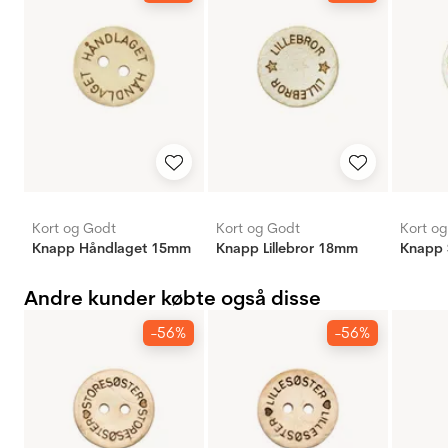
Kort og Godt
Kort og Godt
Kort o
Knapp Håndlaget 15mm
Knapp Lillebror 18mm
Andre kunder købte også disse
-56%
-56%