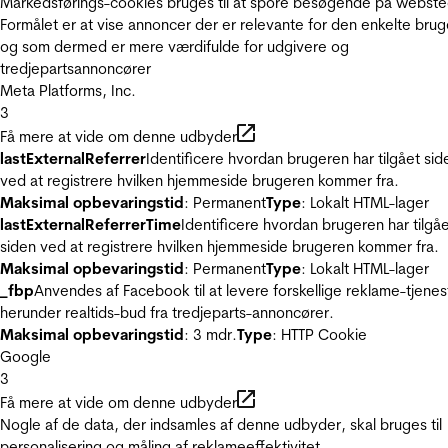
Markedsførings-cookies bruges til at spore besøgende på webste
Formålet er at vise annoncer der er relevante for den enkelte brug
og som dermed er mere værdifulde for udgivere og
tredjepartsannoncører
Meta Platforms, Inc.
3
Få mere at vide om denne udbyder
lastExternalReferrer
Identificere hvordan brugeren har tilgået sid
ved at registrere hvilken hjemmeside brugeren kommer fra.
Maksimal opbevaringstid
: Permanent
Type
: Lokalt HTML-lager
lastExternalReferrerTime
Identificere hvordan brugeren har tilgå
siden ved at registrere hvilken hjemmeside brugeren kommer fra.
Maksimal opbevaringstid
: Permanent
Type
: Lokalt HTML-lager
_fbp
Anvendes af Facebook til at levere forskellige reklame-tjenes
herunder realtids-bud fra tredjeparts-annoncører.
Maksimal opbevaringstid
: 3 mdr.
Type
: HTTP Cookie
Google
3
Få mere at vide om denne udbyder
Nogle af de data, der indsamles af denne udbyder, skal bruges til
personalisering og måling af reklameeffektivitet.