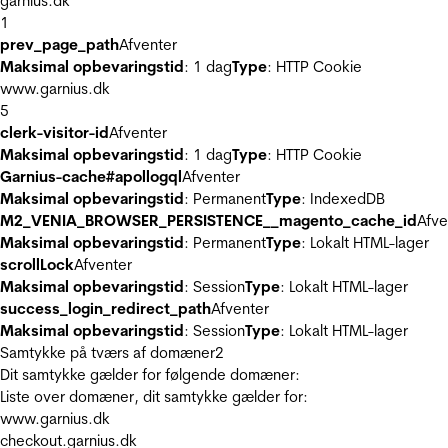
garnius.dk
1
prev_page_path
Afventer
Maksimal opbevaringstid
: 1 dag
Type
: HTTP Cookie
www.garnius.dk
5
clerk-visitor-id
Afventer
Maksimal opbevaringstid
: 1 dag
Type
: HTTP Cookie
Garnius-cache#apollogql
Afventer
Maksimal opbevaringstid
: Permanent
Type
: IndexedDB
M2_VENIA_BROWSER_PERSISTENCE__magento_cache_id
Afve
Maksimal opbevaringstid
: Permanent
Type
: Lokalt HTML-lager
scrollLock
Afventer
Maksimal opbevaringstid
: Session
Type
: Lokalt HTML-lager
success_login_redirect_path
Afventer
Maksimal opbevaringstid
: Session
Type
: Lokalt HTML-lager
Samtykke på tværs af domæner
2
Dit samtykke gælder for følgende domæner:
Liste over domæner, dit samtykke gælder for:
www.garnius.dk
checkout.garnius.dk