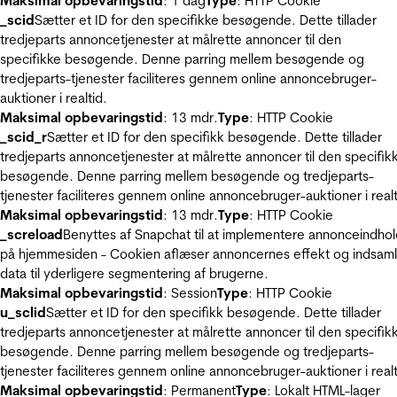
Maksimal opbevaringstid
: 1 dag
Type
: HTTP Cookie
_scid
Sætter et ID for den specifikke besøgende. Dette tillader
tredjeparts annoncetjenester at målrette annoncer til den
specifikke besøgende. Denne parring mellem besøgende og
tredjeparts-tjenester faciliteres gennem online annoncebruger-
auktioner i realtid.
Maksimal opbevaringstid
: 13 mdr.
Type
: HTTP Cookie
_scid_r
Sætter et ID for den specifikk besøgende. Dette tillader
tredjeparts annoncetjenester at målrette annoncer til den specifik
besøgende. Denne parring mellem besøgende og tredjeparts-
tjenester faciliteres gennem online annoncebruger-auktioner i realt
Maksimal opbevaringstid
: 13 mdr.
Type
: HTTP Cookie
_screload
Benyttes af Snapchat til at implementere annonceindho
på hjemmesiden - Cookien aflæser annoncernes effekt og indsaml
data til yderligere segmentering af brugerne.
Maksimal opbevaringstid
: Session
Type
: HTTP Cookie
u_sclid
Sætter et ID for den specifikk besøgende. Dette tillader
tredjeparts annoncetjenester at målrette annoncer til den specifik
besøgende. Denne parring mellem besøgende og tredjeparts-
tjenester faciliteres gennem online annoncebruger-auktioner i realt
Maksimal opbevaringstid
: Permanent
Type
: Lokalt HTML-lager