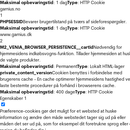
Maksimal opbevaringstid
: 1 dag
Type
: HTTP Cookie
garnius.no
1
PHPSESSID
Bevarer brugertilstand på tværs af sideforespørgsler.
Maksimal opbevaringstid
: 1 dag
Type
: HTTP Cookie
www.garnius.dk
2
M2_VENIA_BROWSER_PERSISTENCE__cartId
Nødvendig for
hjemmesidens indkøbsvogns-funktion. Tillader hjemmesiden at hus
de valgte produkter.
Maksimal opbevaringstid
: Permanent
Type
: Lokalt HTML-lager
private_content_version
Cookien benyttes i forbindelse med
brugerens cache - En cache optimerer hjemmesidens hastighed ve
laste bestemte procedurer på forhånd i browserens cache.
Maksimal opbevaringstid
: 400 dage
Type
: HTTP Cookie
Egenskaber
1
Præference-cookies gør det muligt for et websted at huske
information og ændre den måde webstedet tager sig ud på eller
måden det ser ud på, som for eksempel dit foretrukne sprog eller