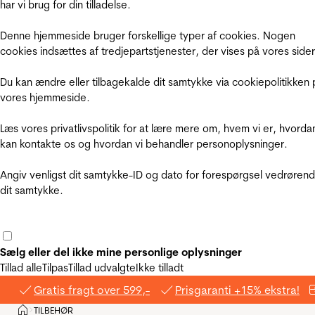
har vi brug for din tilladelse.
Denne hjemmeside bruger forskellige typer af cookies. Nogen
cookies indsættes af tredjepartstjenester, der vises på vores sider
Du kan ændre eller tilbagekalde dit samtykke via cookiepolitikken 
vores hjemmeside.
Læs vores privatlivspolitik for at lære mere om, hvem vi er, hvorda
kan kontakte os og hvordan vi behandler personoplysninger.
Angiv venligst dit samtykke-ID og dato for forespørgsel vedrøren
dit samtykke.
Sælg eller del ikke mine personlige oplysninger
Tillad alle
Tilpas
Tillad udvalgte
Ikke tilladt
Gratis fragt over 599,-
Prisgaranti +15% ekstra!
Hjem
TILBEHØR
>