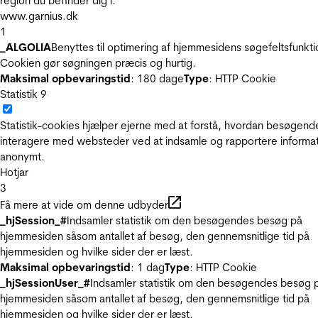
region du befinder dig i.
www.garnius.dk
1
_ALGOLIA
Benyttes til optimering af hjemmesidens søgefeltsfunkti
Cookien gør søgningen præcis og hurtig.
Maksimal opbevaringstid
: 180 dage
Type
: HTTP Cookie
Statistik
9
Statistik-cookies hjælper ejerne med at forstå, hvordan besøgend
interagere med websteder ved at indsamle og rapportere informa
anonymt.
Hotjar
3
Få mere at vide om denne udbyder
_hjSession_#
Indsamler statistik om den besøgendes besøg på
hjemmesiden såsom antallet af besøg, den gennemsnitlige tid på
hjemmesiden og hvilke sider der er læst.
Maksimal opbevaringstid
: 1 dag
Type
: HTTP Cookie
_hjSessionUser_#
Indsamler statistik om den besøgendes besøg 
hjemmesiden såsom antallet af besøg, den gennemsnitlige tid på
hjemmesiden og hvilke sider der er læst.