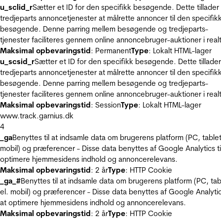
u_sclid_r
Sætter et ID for den specifikk besøgende. Dette tillader
tredjeparts annoncetjenester at målrette annoncer til den specifik
besøgende. Denne parring mellem besøgende og tredjeparts-
tjenester faciliteres gennem online annoncebruger-auktioner i realt
Maksimal opbevaringstid
: Permanent
Type
: Lokalt HTML-lager
u_scsid_r
Sætter et ID for den specifikk besøgende. Dette tillader
tredjeparts annoncetjenester at målrette annoncer til den specifik
besøgende. Denne parring mellem besøgende og tredjeparts-
tjenester faciliteres gennem online annoncebruger-auktioner i realt
Maksimal opbevaringstid
: Session
Type
: Lokalt HTML-lager
www.track.garnius.dk
4
_ga
Benyttes til at indsamle data om brugerens platform (PC, tablet
mobil) og præferencer - Disse data benyttes af Google Analytics til
optimere hjemmesidens indhold og annoncerelevans.
Maksimal opbevaringstid
: 2 år
Type
: HTTP Cookie
_ga_#
Benyttes til at indsamle data om brugerens platform (PC, tab
el. mobil) og præferencer - Disse data benyttes af Google Analytics
at optimere hjemmesidens indhold og annoncerelevans.
Maksimal opbevaringstid
: 2 år
Type
: HTTP Cookie