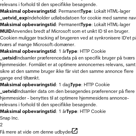
relevans i forhold til den specifikke besøgende.
Maksimal opbevaringstid
: Permanent
Type
: Lokalt HTML-lager
_uetvid_exp
Indeholder udløbsdatoen for cookie med samme nav
Maksimal opbevaringstid
: Permanent
Type
: Lokalt HTML-lager
MUID
Anvendes bredt af Microsoft som et unikt ID til en bruger.
Cookien muliggør tracking af brugeren ved at synkronisere ID'et p
tværs af mange Microsoft-domæner.
Maksimal opbevaringstid
: 1 år
Type
: HTTP Cookie
_uetsid
Indsamler præferencedata på en specifik bruger på tværs 
hjemmesider. Formålet er at optimere annoncernes relevans, samt
sikre at den samme bruger ikke får vist den samme annonce flere
gange end tiltænkt.
Maksimal opbevaringstid
: 1 dag
Type
: HTTP Cookie
_uetvid
Indsamler data om den besøgendes præferencer på flere
hjemmesider - benyttes til at optimere hjemmesidens annonce-
relevans i forhold til den specifikke besøgende.
Maksimal opbevaringstid
: 1 år
Type
: HTTP Cookie
Snap Inc.
2
Få mere at vide om denne udbyder