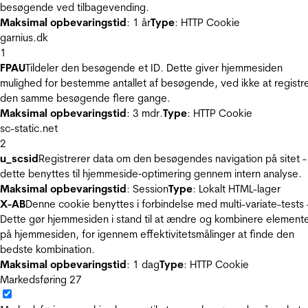
besøgende ved tilbagevending.
Maksimal opbevaringstid
: 1 år
Type
: HTTP Cookie
garnius.dk
1
FPAU
Tildeler den besøgende et ID. Dette giver hjemmesiden
mulighed for bestemme antallet af besøgende, ved ikke at registr
den samme besøgende flere gange.
Maksimal opbevaringstid
: 3 mdr.
Type
: HTTP Cookie
sc-static.net
2
u_scsid
Registrerer data om den besøgendes navigation på sitet -
dette benyttes til hjemmeside‐optimering gennem intern analyse.
Maksimal opbevaringstid
: Session
Type
: Lokalt HTML-lager
X-AB
Denne cookie benyttes i forbindelse med multi-variate-tests 
Dette gør hjemmesiden i stand til at ændre og kombinere element
på hjemmesiden, for igennem effektivitetsmålinger at finde den
bedste kombination.
Maksimal opbevaringstid
: 1 dag
Type
: HTTP Cookie
Markedsføring
27