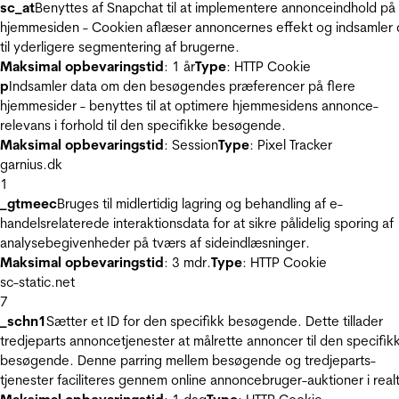
sc_at
Benyttes af Snapchat til at implementere annonceindhold på
hjemmesiden - Cookien aflæser annoncernes effekt og indsamler 
til yderligere segmentering af brugerne.
Maksimal opbevaringstid
: 1 år
Type
: HTTP Cookie
p
Indsamler data om den besøgendes præferencer på flere
hjemmesider - benyttes til at optimere hjemmesidens annonce-
relevans i forhold til den specifikke besøgende.
Maksimal opbevaringstid
: Session
Type
: Pixel Tracker
garnius.dk
1
_gtmeec
Bruges til midlertidig lagring og behandling af e-
handelsrelaterede interaktionsdata for at sikre pålidelig sporing af
analysebegivenheder på tværs af sideindlæsninger.
Maksimal opbevaringstid
: 3 mdr.
Type
: HTTP Cookie
sc-static.net
7
_schn1
Sætter et ID for den specifikk besøgende. Dette tillader
tredjeparts annoncetjenester at målrette annoncer til den specifik
besøgende. Denne parring mellem besøgende og tredjeparts-
tjenester faciliteres gennem online annoncebruger-auktioner i realt