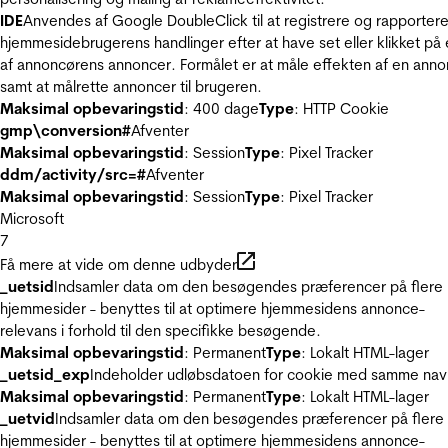
IDE
Anvendes af Google DoubleClick til at registrere og rapporter
hjemmesidebrugerens handlinger efter at have set eller klikket på
af annoncørens annoncer. Formålet er at måle effekten af en ann
samt at målrette annoncer til brugeren.
Maksimal opbevaringstid
: 400 dage
Type
: HTTP Cookie
gmp\conversion#
Afventer
Maksimal opbevaringstid
: Session
Type
: Pixel Tracker
ddm/activity/src=#
Afventer
Maksimal opbevaringstid
: Session
Type
: Pixel Tracker
Microsoft
7
Få mere at vide om denne udbyder
_uetsid
Indsamler data om den besøgendes præferencer på flere
hjemmesider - benyttes til at optimere hjemmesidens annonce-
relevans i forhold til den specifikke besøgende.
Maksimal opbevaringstid
: Permanent
Type
: Lokalt HTML-lager
_uetsid_exp
Indeholder udløbsdatoen for cookie med samme nav
Maksimal opbevaringstid
: Permanent
Type
: Lokalt HTML-lager
_uetvid
Indsamler data om den besøgendes præferencer på flere
hjemmesider - benyttes til at optimere hjemmesidens annonce-