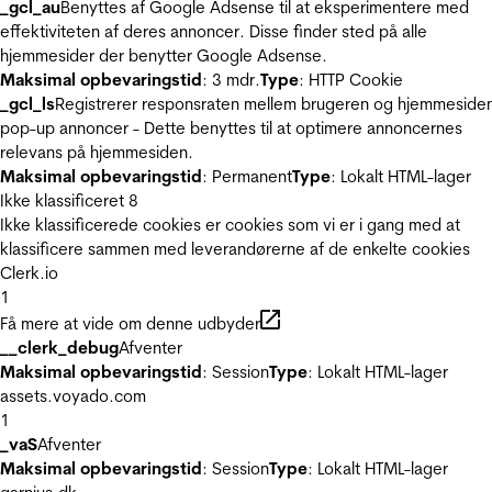
_gcl_au
Benyttes af Google Adsense til at eksperimentere med
effektiviteten af deres annoncer. Disse finder sted på alle
hjemmesider der benytter Google Adsense.
Maksimal opbevaringstid
: 3 mdr.
Type
: HTTP Cookie
_gcl_ls
Registrerer responsraten mellem brugeren og hjemmeside
pop-up annoncer - Dette benyttes til at optimere annoncernes
relevans på hjemmesiden.
Maksimal opbevaringstid
: Permanent
Type
: Lokalt HTML-lager
Ikke klassificeret
8
Ikke klassificerede cookies er cookies som vi er i gang med at
klassificere sammen med leverandørerne af de enkelte cookies
Clerk.io
1
Få mere at vide om denne udbyder
__clerk_debug
Afventer
Maksimal opbevaringstid
: Session
Type
: Lokalt HTML-lager
assets.voyado.com
1
_vaS
Afventer
Maksimal opbevaringstid
: Session
Type
: Lokalt HTML-lager