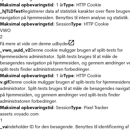
Maksimal opbevaringstid
: 1 år
Type
: HTTP Cookie
_hjTLDTest
Registrerer data af statistisk karakter over flere bruger
navigation på hjemmesiden. Benyttes til intern analyse og statistik.
Maksimal opbevaringstid
: Session
Type
: HTTP Cookie
VWO
2
Få mere at vide om denne udbyder
_vwo_uuid_v2
Denne cookie muliggør brugen af split-tests for
hjemmesidens administrator. Split-tests bruges til at måle de
besøgendes navigation på hjemmesiden, og gennem ændringer v
split-tests finder administratoren forbedringer.
Maksimal opbevaringstid
: 1 år
Type
: HTTP Cookie
v.gif
Denne cookie muliggør brugen af split-tests for hjemmesiden
administrator. Split-tests bruges til at måle de besøgendes navigat
på hjemmesiden, og gennem ændringer ved split-tests finder
administratoren forbedringer.
Maksimal opbevaringstid
: Session
Type
: Pixel Tracker
assets.voyado.com
1
_va
Indeholder ID for den besøgende. Benyttes til identificering af