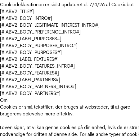
Cookiedeklarationen er sidst opdateret d. 7/4/26 af
Cookiebot
[#IABV2_TITLE#]
[#IABV2_BODY_INTRO#]
[#IABV2_BODY_LEGITIMATE_INTEREST_INTRO#]
[#IABV2_BODY_PREFERENCE_INTRO#]
[#IABV2_LABEL_PURPOSES#]
[#IABV2_BODY_PURPOSES_INTRO#]
[#IABV2_BODY_PURPOSES#]
[#IABV2_LABEL_FEATURES#]
[#IABV2_BODY_FEATURES_INTRO#]
[#IABV2_BODY_FEATURES#]
[#IABV2_LABEL_PARTNERS#]
[#IABV2_BODY_PARTNERS_INTRO#]
[#IABV2_BODY_PARTNERS#]
Om
Cookies er små tekstfiler, der bruges af websteder, til at gøre
brugerens oplevelse mere effektiv.
Loven siger, at vi kan genne cookies på din enhed, hvis de er stre
nødvendige for driften af denne side. For alle andre typer af cooki