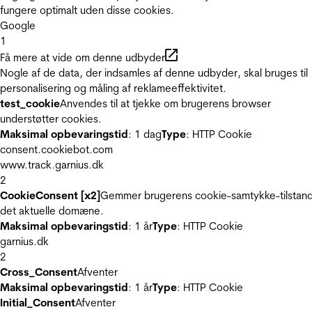
fungere optimalt uden disse cookies.
Google
1
Få mere at vide om denne udbyder
Nogle af de data, der indsamles af denne udbyder, skal bruges til
personalisering og måling af reklameeffektivitet.
test_cookie
Anvendes til at tjekke om brugerens browser
understøtter cookies.
Maksimal opbevaringstid
: 1 dag
Type
: HTTP Cookie
consent.cookiebot.com
www.track.garnius.dk
2
CookieConsent [x2]
Gemmer brugerens cookie-samtykke-tilstand
det aktuelle domæne.
Maksimal opbevaringstid
: 1 år
Type
: HTTP Cookie
garnius.dk
2
Cross_Consent
Afventer
Maksimal opbevaringstid
: 1 år
Type
: HTTP Cookie
Initial_Consent
Afventer