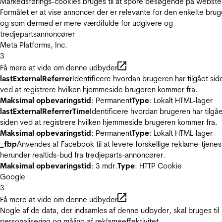
Markedsførings-cookies bruges til at spore besøgende på webste
Formålet er at vise annoncer der er relevante for den enkelte brug
og som dermed er mere værdifulde for udgivere og
tredjepartsannoncører
Meta Platforms, Inc.
3
Få mere at vide om denne udbyder
lastExternalReferrer
Identificere hvordan brugeren har tilgået sid
ved at registrere hvilken hjemmeside brugeren kommer fra.
Maksimal opbevaringstid
: Permanent
Type
: Lokalt HTML-lager
lastExternalReferrerTime
Identificere hvordan brugeren har tilgå
siden ved at registrere hvilken hjemmeside brugeren kommer fra.
Maksimal opbevaringstid
: Permanent
Type
: Lokalt HTML-lager
_fbp
Anvendes af Facebook til at levere forskellige reklame-tjenes
herunder realtids-bud fra tredjeparts-annoncører.
Maksimal opbevaringstid
: 3 mdr.
Type
: HTTP Cookie
Google
3
Få mere at vide om denne udbyder
Nogle af de data, der indsamles af denne udbyder, skal bruges til
personalisering og måling af reklameeffektivitet.