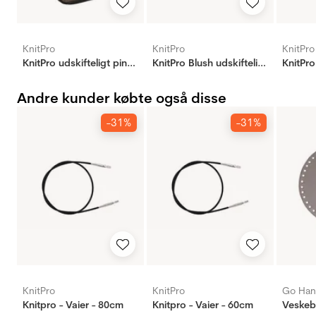
KnitPro
KnitPro
KnitPro
KnitPro udskifteligt pindesæt
KnitPro Blush udskifteligt sæt
KnitPr
Andre kunder købte også disse
-31%
-31%
KnitPro
KnitPro
Go Ha
Knitpro - Vaier - 80cm
Knitpro - Vaier - 60cm