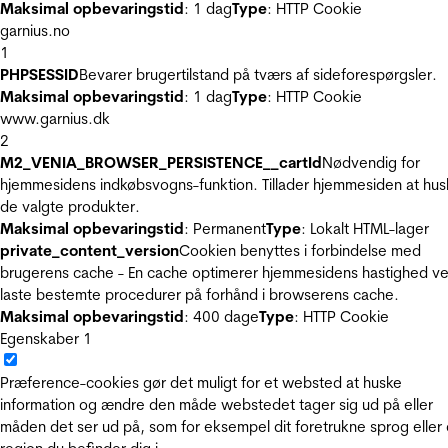
Maksimal opbevaringstid
: 1 dag
Type
: HTTP Cookie
garnius.no
1
PHPSESSID
Bevarer brugertilstand på tværs af sideforespørgsler.
Maksimal opbevaringstid
: 1 dag
Type
: HTTP Cookie
www.garnius.dk
2
M2_VENIA_BROWSER_PERSISTENCE__cartId
Nødvendig for
hjemmesidens indkøbsvogns-funktion. Tillader hjemmesiden at hus
de valgte produkter.
Maksimal opbevaringstid
: Permanent
Type
: Lokalt HTML-lager
private_content_version
Cookien benyttes i forbindelse med
brugerens cache - En cache optimerer hjemmesidens hastighed ve
laste bestemte procedurer på forhånd i browserens cache.
Maksimal opbevaringstid
: 400 dage
Type
: HTTP Cookie
Egenskaber
1
Præference-cookies gør det muligt for et websted at huske
information og ændre den måde webstedet tager sig ud på eller
måden det ser ud på, som for eksempel dit foretrukne sprog eller