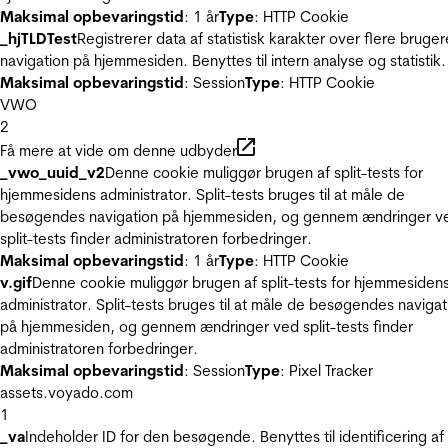
Maksimal opbevaringstid
: 1 år
Type
: HTTP Cookie
_hjTLDTest
Registrerer data af statistisk karakter over flere bruger
navigation på hjemmesiden. Benyttes til intern analyse og statistik.
Maksimal opbevaringstid
: Session
Type
: HTTP Cookie
VWO
2
Få mere at vide om denne udbyder
_vwo_uuid_v2
Denne cookie muliggør brugen af split-tests for
hjemmesidens administrator. Split-tests bruges til at måle de
besøgendes navigation på hjemmesiden, og gennem ændringer v
split-tests finder administratoren forbedringer.
Maksimal opbevaringstid
: 1 år
Type
: HTTP Cookie
v.gif
Denne cookie muliggør brugen af split-tests for hjemmesiden
administrator. Split-tests bruges til at måle de besøgendes navigat
på hjemmesiden, og gennem ændringer ved split-tests finder
administratoren forbedringer.
Maksimal opbevaringstid
: Session
Type
: Pixel Tracker
assets.voyado.com
1
_va
Indeholder ID for den besøgende. Benyttes til identificering af