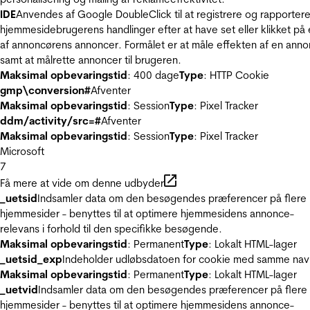
IDE
Anvendes af Google DoubleClick til at registrere og rapporter
hjemmesidebrugerens handlinger efter at have set eller klikket på
af annoncørens annoncer. Formålet er at måle effekten af en ann
samt at målrette annoncer til brugeren.
Maksimal opbevaringstid
: 400 dage
Type
: HTTP Cookie
gmp\conversion#
Afventer
Maksimal opbevaringstid
: Session
Type
: Pixel Tracker
ddm/activity/src=#
Afventer
Maksimal opbevaringstid
: Session
Type
: Pixel Tracker
Microsoft
7
Få mere at vide om denne udbyder
_uetsid
Indsamler data om den besøgendes præferencer på flere
hjemmesider - benyttes til at optimere hjemmesidens annonce-
relevans i forhold til den specifikke besøgende.
Maksimal opbevaringstid
: Permanent
Type
: Lokalt HTML-lager
_uetsid_exp
Indeholder udløbsdatoen for cookie med samme nav
Maksimal opbevaringstid
: Permanent
Type
: Lokalt HTML-lager
_uetvid
Indsamler data om den besøgendes præferencer på flere
hjemmesider - benyttes til at optimere hjemmesidens annonce-