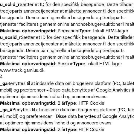
u_sclid_r
Sætter et ID for den specifikk besøgende. Dette tillader
tredjeparts annoncetjenester at målrette annoncer til den specifik
besøgende. Denne parring mellem besøgende og tredjeparts-
tjenester faciliteres gennem online annoncebruger-auktioner i realt
Maksimal opbevaringstid
: Permanent
Type
: Lokalt HTML-lager
u_scsid_r
Sætter et ID for den specifikk besøgende. Dette tillader
tredjeparts annoncetjenester at målrette annoncer til den specifik
besøgende. Denne parring mellem besøgende og tredjeparts-
tjenester faciliteres gennem online annoncebruger-auktioner i realt
Maksimal opbevaringstid
: Session
Type
: Lokalt HTML-lager
www.track.garnius.dk
4
_ga
Benyttes til at indsamle data om brugerens platform (PC, tablet
mobil) og præferencer - Disse data benyttes af Google Analytics til
optimere hjemmesidens indhold og annoncerelevans.
Maksimal opbevaringstid
: 2 år
Type
: HTTP Cookie
_ga_#
Benyttes til at indsamle data om brugerens platform (PC, tab
el. mobil) og præferencer - Disse data benyttes af Google Analytics
at optimere hjemmesidens indhold og annoncerelevans.
Maksimal opbevaringstid
: 2 år
Type
: HTTP Cookie