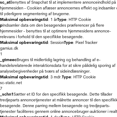
sc_at
Benyttes af Snapchat til at implementere annonceindhold på
hjemmesiden - Cookien aflæser annoncernes effekt og indsamler 
til yderligere segmentering af brugerne.
Maksimal opbevaringstid
: 1 år
Type
: HTTP Cookie
p
Indsamler data om den besøgendes præferencer på flere
hjemmesider - benyttes til at optimere hjemmesidens annonce-
relevans i forhold til den specifikke besøgende.
Maksimal opbevaringstid
: Session
Type
: Pixel Tracker
garnius.dk
1
_gtmeec
Bruges til midlertidig lagring og behandling af e-
handelsrelaterede interaktionsdata for at sikre pålidelig sporing af
analysebegivenheder på tværs af sideindlæsninger.
Maksimal opbevaringstid
: 3 mdr.
Type
: HTTP Cookie
sc-static.net
7
_schn1
Sætter et ID for den specifikk besøgende. Dette tillader
tredjeparts annoncetjenester at målrette annoncer til den specifik
besøgende. Denne parring mellem besøgende og tredjeparts-
tjenester faciliteres gennem online annoncebruger-auktioner i realt