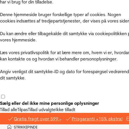
har vi brug for din tilladelse.
Denne hjemmeside bruger forskellige typer af cookies. Nogen
cookies indsættes af tredjepartstjenester, der vises på vores sider
Du kan ændre eller tilbagekalde dit samtykke via cookiepolitikken 
vores hjemmeside.
Læs vores privatlivspolitik for at lære mere om, hvem vi er, hvorda
kan kontakte os og hvordan vi behandler personoplysninger.
Angiv venligst dit samtykke-ID og dato for forespørgsel vedrøren
dit samtykke.
Sælg eller del ikke mine personlige oplysninger
Tillad alle
Tilpas
Tillad udvalgte
Ikke tilladt
Gratis fragt over 599,-
Prisgaranti +15% ekstra!
Hjem
STRIKKEPINDE
>