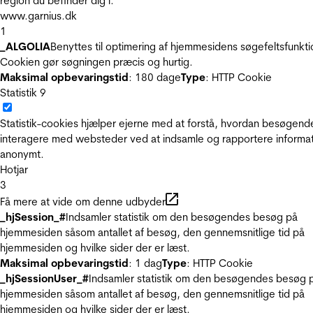
region du befinder dig i.
www.garnius.dk
1
_ALGOLIA
Benyttes til optimering af hjemmesidens søgefeltsfunkti
Cookien gør søgningen præcis og hurtig.
Maksimal opbevaringstid
: 180 dage
Type
: HTTP Cookie
Statistik
9
Statistik-cookies hjælper ejerne med at forstå, hvordan besøgend
interagere med websteder ved at indsamle og rapportere informa
anonymt.
Hotjar
3
Få mere at vide om denne udbyder
_hjSession_#
Indsamler statistik om den besøgendes besøg på
hjemmesiden såsom antallet af besøg, den gennemsnitlige tid på
hjemmesiden og hvilke sider der er læst.
Maksimal opbevaringstid
: 1 dag
Type
: HTTP Cookie
_hjSessionUser_#
Indsamler statistik om den besøgendes besøg 
hjemmesiden såsom antallet af besøg, den gennemsnitlige tid på
hjemmesiden og hvilke sider der er læst.