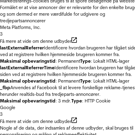
Markedsførings-cookies bruges til at spore besøgende på webste
Formålet er at vise annoncer der er relevante for den enkelte brug
og som dermed er mere værdifulde for udgivere og
tredjepartsannoncører
Meta Platforms, Inc.
3
Få mere at vide om denne udbyder
lastExternalReferrer
Identificere hvordan brugeren har tilgået sid
ved at registrere hvilken hjemmeside brugeren kommer fra.
Maksimal opbevaringstid
: Permanent
Type
: Lokalt HTML-lager
lastExternalReferrerTime
Identificere hvordan brugeren har tilgå
siden ved at registrere hvilken hjemmeside brugeren kommer fra.
Maksimal opbevaringstid
: Permanent
Type
: Lokalt HTML-lager
_fbp
Anvendes af Facebook til at levere forskellige reklame-tjenes
herunder realtids-bud fra tredjeparts-annoncører.
Maksimal opbevaringstid
: 3 mdr.
Type
: HTTP Cookie
Google
3
Få mere at vide om denne udbyder
Nogle af de data, der indsamles af denne udbyder, skal bruges til
personalisering og måling af reklameeffektivitet.