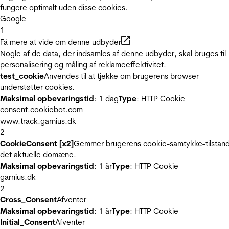
fungere optimalt uden disse cookies.
Google
1
Få mere at vide om denne udbyder
Nogle af de data, der indsamles af denne udbyder, skal bruges til
personalisering og måling af reklameeffektivitet.
test_cookie
Anvendes til at tjekke om brugerens browser
understøtter cookies.
Maksimal opbevaringstid
: 1 dag
Type
: HTTP Cookie
consent.cookiebot.com
www.track.garnius.dk
2
CookieConsent [x2]
Gemmer brugerens cookie-samtykke-tilstand
det aktuelle domæne.
Maksimal opbevaringstid
: 1 år
Type
: HTTP Cookie
garnius.dk
2
Cross_Consent
Afventer
Maksimal opbevaringstid
: 1 år
Type
: HTTP Cookie
Initial_Consent
Afventer