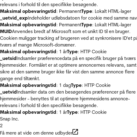
relevans i forhold til den specifikke besøgende.
Maksimal opbevaringstid
: Permanent
Type
: Lokalt HTML-lager
_uetvid_exp
Indeholder udløbsdatoen for cookie med samme nav
Maksimal opbevaringstid
: Permanent
Type
: Lokalt HTML-lager
MUID
Anvendes bredt af Microsoft som et unikt ID til en bruger.
Cookien muliggør tracking af brugeren ved at synkronisere ID'et p
tværs af mange Microsoft-domæner.
Maksimal opbevaringstid
: 1 år
Type
: HTTP Cookie
_uetsid
Indsamler præferencedata på en specifik bruger på tværs 
hjemmesider. Formålet er at optimere annoncernes relevans, samt
sikre at den samme bruger ikke får vist den samme annonce flere
gange end tiltænkt.
Maksimal opbevaringstid
: 1 dag
Type
: HTTP Cookie
_uetvid
Indsamler data om den besøgendes præferencer på flere
hjemmesider - benyttes til at optimere hjemmesidens annonce-
relevans i forhold til den specifikke besøgende.
Maksimal opbevaringstid
: 1 år
Type
: HTTP Cookie
Snap Inc.
2
Få mere at vide om denne udbyder