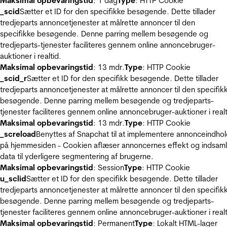
Maksimal opbevaringstid
: 1 dag
Type
: HTTP Cookie
_scid
Sætter et ID for den specifikke besøgende. Dette tillader
tredjeparts annoncetjenester at målrette annoncer til den
specifikke besøgende. Denne parring mellem besøgende og
tredjeparts-tjenester faciliteres gennem online annoncebruger-
auktioner i realtid.
Maksimal opbevaringstid
: 13 mdr.
Type
: HTTP Cookie
_scid_r
Sætter et ID for den specifikk besøgende. Dette tillader
tredjeparts annoncetjenester at målrette annoncer til den specifik
besøgende. Denne parring mellem besøgende og tredjeparts-
tjenester faciliteres gennem online annoncebruger-auktioner i realt
Maksimal opbevaringstid
: 13 mdr.
Type
: HTTP Cookie
_screload
Benyttes af Snapchat til at implementere annonceindho
på hjemmesiden - Cookien aflæser annoncernes effekt og indsaml
data til yderligere segmentering af brugerne.
Maksimal opbevaringstid
: Session
Type
: HTTP Cookie
u_sclid
Sætter et ID for den specifikk besøgende. Dette tillader
tredjeparts annoncetjenester at målrette annoncer til den specifik
besøgende. Denne parring mellem besøgende og tredjeparts-
tjenester faciliteres gennem online annoncebruger-auktioner i realt
Maksimal opbevaringstid
: Permanent
Type
: Lokalt HTML-lager