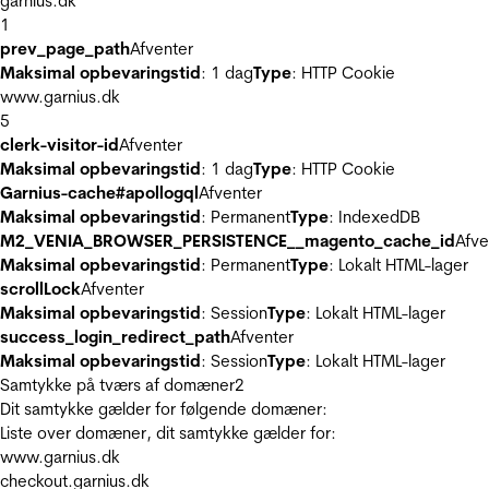
garnius.dk
1
prev_page_path
Afventer
Maksimal opbevaringstid
: 1 dag
Type
: HTTP Cookie
www.garnius.dk
5
clerk-visitor-id
Afventer
Maksimal opbevaringstid
: 1 dag
Type
: HTTP Cookie
Garnius-cache#apollogql
Afventer
Maksimal opbevaringstid
: Permanent
Type
: IndexedDB
M2_VENIA_BROWSER_PERSISTENCE__magento_cache_id
Afve
Maksimal opbevaringstid
: Permanent
Type
: Lokalt HTML-lager
scrollLock
Afventer
Maksimal opbevaringstid
: Session
Type
: Lokalt HTML-lager
success_login_redirect_path
Afventer
Maksimal opbevaringstid
: Session
Type
: Lokalt HTML-lager
Samtykke på tværs af domæner
2
Dit samtykke gælder for følgende domæner:
Liste over domæner, dit samtykke gælder for:
www.garnius.dk
checkout.garnius.dk