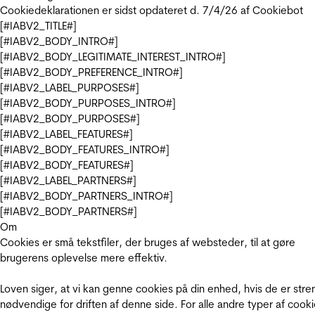
Cookiedeklarationen er sidst opdateret d. 7/4/26 af
Cookiebot
[#IABV2_TITLE#]
[#IABV2_BODY_INTRO#]
[#IABV2_BODY_LEGITIMATE_INTEREST_INTRO#]
[#IABV2_BODY_PREFERENCE_INTRO#]
[#IABV2_LABEL_PURPOSES#]
[#IABV2_BODY_PURPOSES_INTRO#]
[#IABV2_BODY_PURPOSES#]
[#IABV2_LABEL_FEATURES#]
[#IABV2_BODY_FEATURES_INTRO#]
[#IABV2_BODY_FEATURES#]
[#IABV2_LABEL_PARTNERS#]
[#IABV2_BODY_PARTNERS_INTRO#]
[#IABV2_BODY_PARTNERS#]
Om
Cookies er små tekstfiler, der bruges af websteder, til at gøre
brugerens oplevelse mere effektiv.
Loven siger, at vi kan genne cookies på din enhed, hvis de er stre
nødvendige for driften af denne side. For alle andre typer af cooki