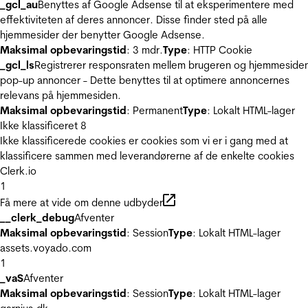
_gcl_au
Benyttes af Google Adsense til at eksperimentere med
effektiviteten af deres annoncer. Disse finder sted på alle
hjemmesider der benytter Google Adsense.
Maksimal opbevaringstid
: 3 mdr.
Type
: HTTP Cookie
_gcl_ls
Registrerer responsraten mellem brugeren og hjemmeside
pop-up annoncer - Dette benyttes til at optimere annoncernes
relevans på hjemmesiden.
Maksimal opbevaringstid
: Permanent
Type
: Lokalt HTML-lager
Ikke klassificeret
8
Ikke klassificerede cookies er cookies som vi er i gang med at
klassificere sammen med leverandørerne af de enkelte cookies
Clerk.io
1
Få mere at vide om denne udbyder
__clerk_debug
Afventer
Maksimal opbevaringstid
: Session
Type
: Lokalt HTML-lager
assets.voyado.com
1
_vaS
Afventer
Maksimal opbevaringstid
: Session
Type
: Lokalt HTML-lager