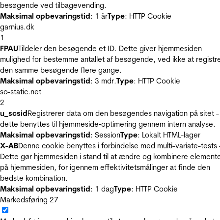
besøgende ved tilbagevending.
Maksimal opbevaringstid
: 1 år
Type
: HTTP Cookie
garnius.dk
1
FPAU
Tildeler den besøgende et ID. Dette giver hjemmesiden
mulighed for bestemme antallet af besøgende, ved ikke at registr
den samme besøgende flere gange.
Maksimal opbevaringstid
: 3 mdr.
Type
: HTTP Cookie
sc-static.net
2
u_scsid
Registrerer data om den besøgendes navigation på sitet -
dette benyttes til hjemmeside‐optimering gennem intern analyse.
Maksimal opbevaringstid
: Session
Type
: Lokalt HTML-lager
X-AB
Denne cookie benyttes i forbindelse med multi-variate-tests 
Dette gør hjemmesiden i stand til at ændre og kombinere element
på hjemmesiden, for igennem effektivitetsmålinger at finde den
bedste kombination.
Maksimal opbevaringstid
: 1 dag
Type
: HTTP Cookie
Markedsføring
27