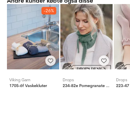
Andre kunder købte også disse
-26%
Viking Garn
Drops
Drops
1705-6f Vaskekluter
234-82e Pomegranate Shawl
223-47