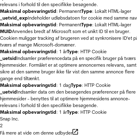
relevans i forhold til den specifikke besøgende.
Maksimal opbevaringstid
: Permanent
Type
: Lokalt HTML-lager
_uetvid_exp
Indeholder udløbsdatoen for cookie med samme nav
Maksimal opbevaringstid
: Permanent
Type
: Lokalt HTML-lager
MUID
Anvendes bredt af Microsoft som et unikt ID til en bruger.
Cookien muliggør tracking af brugeren ved at synkronisere ID'et p
tværs af mange Microsoft-domæner.
Maksimal opbevaringstid
: 1 år
Type
: HTTP Cookie
_uetsid
Indsamler præferencedata på en specifik bruger på tværs 
hjemmesider. Formålet er at optimere annoncernes relevans, samt
sikre at den samme bruger ikke får vist den samme annonce flere
gange end tiltænkt.
Maksimal opbevaringstid
: 1 dag
Type
: HTTP Cookie
_uetvid
Indsamler data om den besøgendes præferencer på flere
hjemmesider - benyttes til at optimere hjemmesidens annonce-
relevans i forhold til den specifikke besøgende.
Maksimal opbevaringstid
: 1 år
Type
: HTTP Cookie
Snap Inc.
2
Få mere at vide om denne udbyder