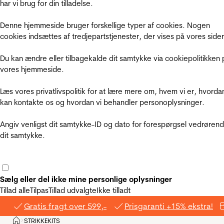
har vi brug for din tilladelse.
Denne hjemmeside bruger forskellige typer af cookies. Nogen
cookies indsættes af tredjepartstjenester, der vises på vores sider
Du kan ændre eller tilbagekalde dit samtykke via cookiepolitikken 
vores hjemmeside.
Læs vores privatlivspolitik for at lære mere om, hvem vi er, hvorda
kan kontakte os og hvordan vi behandler personoplysninger.
Angiv venligst dit samtykke-ID og dato for forespørgsel vedrøren
dit samtykke.
Sælg eller del ikke mine personlige oplysninger
Tillad alle
Tilpas
Tillad udvalgte
Ikke tilladt
Gratis fragt over 599,-
Prisgaranti +15% ekstra!
Hjem
STRIKKEKITS
>