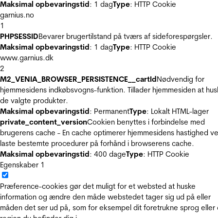
Maksimal opbevaringstid
: 1 dag
Type
: HTTP Cookie
garnius.no
1
PHPSESSID
Bevarer brugertilstand på tværs af sideforespørgsler.
Maksimal opbevaringstid
: 1 dag
Type
: HTTP Cookie
www.garnius.dk
2
M2_VENIA_BROWSER_PERSISTENCE__cartId
Nødvendig for
hjemmesidens indkøbsvogns-funktion. Tillader hjemmesiden at hus
de valgte produkter.
Maksimal opbevaringstid
: Permanent
Type
: Lokalt HTML-lager
private_content_version
Cookien benyttes i forbindelse med
brugerens cache - En cache optimerer hjemmesidens hastighed ve
laste bestemte procedurer på forhånd i browserens cache.
Maksimal opbevaringstid
: 400 dage
Type
: HTTP Cookie
Egenskaber
1
Præference-cookies gør det muligt for et websted at huske
information og ændre den måde webstedet tager sig ud på eller
måden det ser ud på, som for eksempel dit foretrukne sprog eller