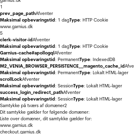
garnius.dk
1
prev_page_path
Afventer
Maksimal opbevaringstid
: 1 dag
Type
: HTTP Cookie
www.garnius.dk
5
clerk-visitor-id
Afventer
Maksimal opbevaringstid
: 1 dag
Type
: HTTP Cookie
Garnius-cache#apollogql
Afventer
Maksimal opbevaringstid
: Permanent
Type
: IndexedDB
M2_VENIA_BROWSER_PERSISTENCE__magento_cache_id
Afve
Maksimal opbevaringstid
: Permanent
Type
: Lokalt HTML-lager
scrollLock
Afventer
Maksimal opbevaringstid
: Session
Type
: Lokalt HTML-lager
success_login_redirect_path
Afventer
Maksimal opbevaringstid
: Session
Type
: Lokalt HTML-lager
Samtykke på tværs af domæner
2
Dit samtykke gælder for følgende domæner:
Liste over domæner, dit samtykke gælder for:
www.garnius.dk
checkout.garnius.dk