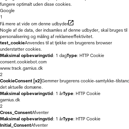
fungere optimalt uden disse cookies.
Google
1
Få mere at vide om denne udbyder
Nogle af de data, der indsamles af denne udbyder, skal bruges til
personalisering og måling af reklameeffektivitet.
test_cookie
Anvendes til at tjekke om brugerens browser
understøtter cookies.
Maksimal opbevaringstid
: 1 dag
Type
: HTTP Cookie
consent.cookiebot.com
www.track.garnius.dk
2
CookieConsent [x2]
Gemmer brugerens cookie-samtykke-tilstand
det aktuelle domæne.
Maksimal opbevaringstid
: 1 år
Type
: HTTP Cookie
garnius.dk
2
Cross_Consent
Afventer
Maksimal opbevaringstid
: 1 år
Type
: HTTP Cookie
Initial_Consent
Afventer