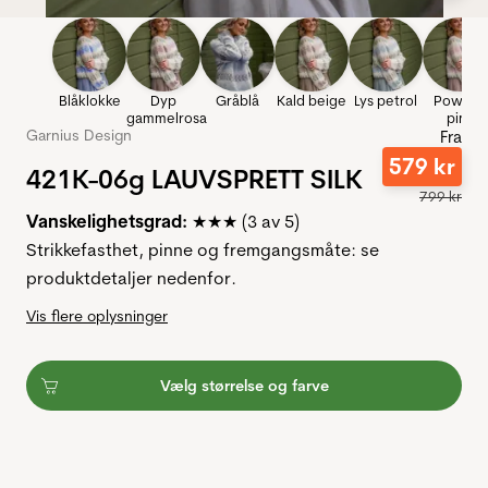
Blåklokke
Dyp
Gråblå
Kald beige
Lys petrol
Powder
gammelrosa
pink
Garnius Design
Fra
579
kr
421K-06g LAUVSPRETT SILK
799
kr
Vanskelighetsgrad:
★★★ (3 av 5)
Strikkefasthet, pinne og fremgangsmåte: se
produktdetaljer nedenfor.
Vis flere oplysninger
Vælg størrelse og farve