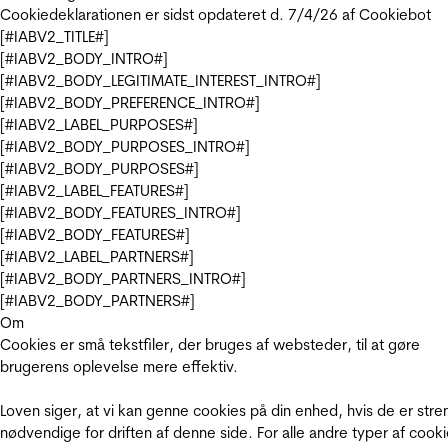
Cookiedeklarationen er sidst opdateret d. 7/4/26 af
Cookiebot
[#IABV2_TITLE#]
[#IABV2_BODY_INTRO#]
[#IABV2_BODY_LEGITIMATE_INTEREST_INTRO#]
[#IABV2_BODY_PREFERENCE_INTRO#]
[#IABV2_LABEL_PURPOSES#]
[#IABV2_BODY_PURPOSES_INTRO#]
[#IABV2_BODY_PURPOSES#]
[#IABV2_LABEL_FEATURES#]
[#IABV2_BODY_FEATURES_INTRO#]
[#IABV2_BODY_FEATURES#]
[#IABV2_LABEL_PARTNERS#]
[#IABV2_BODY_PARTNERS_INTRO#]
[#IABV2_BODY_PARTNERS#]
Om
Cookies er små tekstfiler, der bruges af websteder, til at gøre
brugerens oplevelse mere effektiv.
Loven siger, at vi kan genne cookies på din enhed, hvis de er stre
nødvendige for driften af denne side. For alle andre typer af cooki