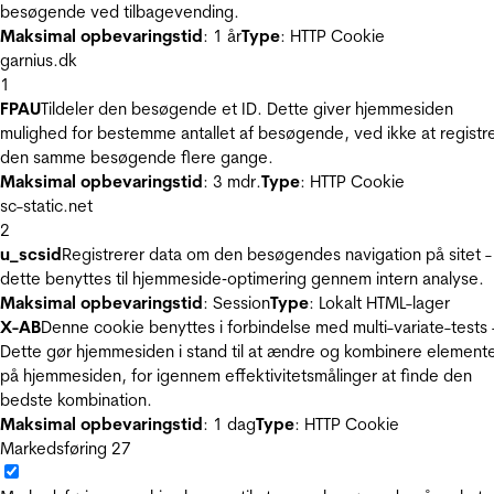
besøgende ved tilbagevending.
Maksimal opbevaringstid
: 1 år
Type
: HTTP Cookie
garnius.dk
1
FPAU
Tildeler den besøgende et ID. Dette giver hjemmesiden
mulighed for bestemme antallet af besøgende, ved ikke at registr
den samme besøgende flere gange.
Maksimal opbevaringstid
: 3 mdr.
Type
: HTTP Cookie
sc-static.net
2
u_scsid
Registrerer data om den besøgendes navigation på sitet -
dette benyttes til hjemmeside‐optimering gennem intern analyse.
Maksimal opbevaringstid
: Session
Type
: Lokalt HTML-lager
X-AB
Denne cookie benyttes i forbindelse med multi-variate-tests 
Dette gør hjemmesiden i stand til at ændre og kombinere element
på hjemmesiden, for igennem effektivitetsmålinger at finde den
bedste kombination.
Maksimal opbevaringstid
: 1 dag
Type
: HTTP Cookie
Markedsføring
27