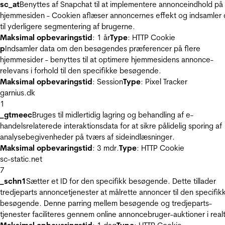
sc_at
Benyttes af Snapchat til at implementere annonceindhold på
hjemmesiden - Cookien aflæser annoncernes effekt og indsamler 
til yderligere segmentering af brugerne.
Maksimal opbevaringstid
: 1 år
Type
: HTTP Cookie
p
Indsamler data om den besøgendes præferencer på flere
hjemmesider - benyttes til at optimere hjemmesidens annonce-
relevans i forhold til den specifikke besøgende.
Maksimal opbevaringstid
: Session
Type
: Pixel Tracker
garnius.dk
1
_gtmeec
Bruges til midlertidig lagring og behandling af e-
handelsrelaterede interaktionsdata for at sikre pålidelig sporing af
analysebegivenheder på tværs af sideindlæsninger.
Maksimal opbevaringstid
: 3 mdr.
Type
: HTTP Cookie
sc-static.net
7
_schn1
Sætter et ID for den specifikk besøgende. Dette tillader
tredjeparts annoncetjenester at målrette annoncer til den specifik
besøgende. Denne parring mellem besøgende og tredjeparts-
tjenester faciliteres gennem online annoncebruger-auktioner i realt