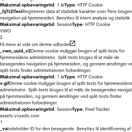
Maksimal opbevaringstid
: 1 år
Type
: HTTP Cookie
_hjTLDTest
Registrerer data af statistisk karakter over flere bruger
navigation på hjemmesiden. Benyttes til intern analyse og statistik.
Maksimal opbevaringstid
: Session
Type
: HTTP Cookie
VWO
2
Få mere at vide om denne udbyder
_vwo_uuid_v2
Denne cookie muliggør brugen af split-tests for
hjemmesidens administrator. Split-tests bruges til at måle de
besøgendes navigation på hjemmesiden, og gennem ændringer v
split-tests finder administratoren forbedringer.
Maksimal opbevaringstid
: 1 år
Type
: HTTP Cookie
v.gif
Denne cookie muliggør brugen af split-tests for hjemmesiden
administrator. Split-tests bruges til at måle de besøgendes navigat
på hjemmesiden, og gennem ændringer ved split-tests finder
administratoren forbedringer.
Maksimal opbevaringstid
: Session
Type
: Pixel Tracker
assets.voyado.com
1
_va
Indeholder ID for den besøgende. Benyttes til identificering af