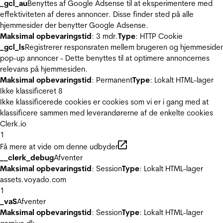
_gcl_au
Benyttes af Google Adsense til at eksperimentere med
effektiviteten af deres annoncer. Disse finder sted på alle
hjemmesider der benytter Google Adsense.
Maksimal opbevaringstid
: 3 mdr.
Type
: HTTP Cookie
_gcl_ls
Registrerer responsraten mellem brugeren og hjemmeside
pop-up annoncer - Dette benyttes til at optimere annoncernes
relevans på hjemmesiden.
Maksimal opbevaringstid
: Permanent
Type
: Lokalt HTML-lager
Ikke klassificeret
8
Ikke klassificerede cookies er cookies som vi er i gang med at
klassificere sammen med leverandørerne af de enkelte cookies
Clerk.io
1
Få mere at vide om denne udbyder
__clerk_debug
Afventer
Maksimal opbevaringstid
: Session
Type
: Lokalt HTML-lager
assets.voyado.com
1
_vaS
Afventer
Maksimal opbevaringstid
: Session
Type
: Lokalt HTML-lager