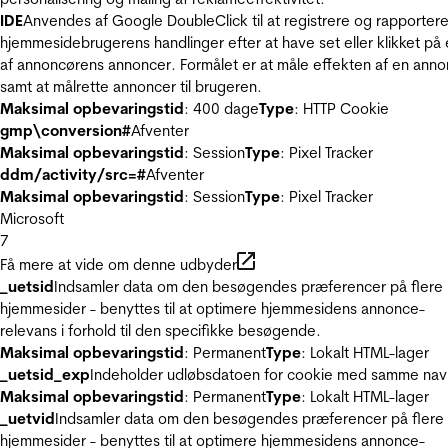
IDE
Anvendes af Google DoubleClick til at registrere og rapporter
hjemmesidebrugerens handlinger efter at have set eller klikket på
af annoncørens annoncer. Formålet er at måle effekten af en ann
samt at målrette annoncer til brugeren.
Maksimal opbevaringstid
: 400 dage
Type
: HTTP Cookie
gmp\conversion#
Afventer
Maksimal opbevaringstid
: Session
Type
: Pixel Tracker
ddm/activity/src=#
Afventer
Maksimal opbevaringstid
: Session
Type
: Pixel Tracker
Microsoft
7
Få mere at vide om denne udbyder
_uetsid
Indsamler data om den besøgendes præferencer på flere
hjemmesider - benyttes til at optimere hjemmesidens annonce-
relevans i forhold til den specifikke besøgende.
Maksimal opbevaringstid
: Permanent
Type
: Lokalt HTML-lager
_uetsid_exp
Indeholder udløbsdatoen for cookie med samme nav
Maksimal opbevaringstid
: Permanent
Type
: Lokalt HTML-lager
_uetvid
Indsamler data om den besøgendes præferencer på flere
hjemmesider - benyttes til at optimere hjemmesidens annonce-