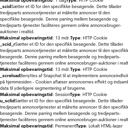
Maksimal opbevaringstid
: 1 dag
Type
: HTTP Cookie
_scid
Sætter et ID for den specifikke besøgende. Dette tillader
tredjeparts annoncetjenester at målrette annoncer til den
specifikke besøgende. Denne parring mellem besøgende og
tredjeparts-tjenester faciliteres gennem online annoncebruger-
auktioner i realtid.
Maksimal opbevaringstid
: 13 mdr.
Type
: HTTP Cookie
_scid_r
Sætter et ID for den specifikk besøgende. Dette tillader
tredjeparts annoncetjenester at målrette annoncer til den specifik
besøgende. Denne parring mellem besøgende og tredjeparts-
tjenester faciliteres gennem online annoncebruger-auktioner i realt
Maksimal opbevaringstid
: 13 mdr.
Type
: HTTP Cookie
_screload
Benyttes af Snapchat til at implementere annonceindho
på hjemmesiden - Cookien aflæser annoncernes effekt og indsaml
data til yderligere segmentering af brugerne.
Maksimal opbevaringstid
: Session
Type
: HTTP Cookie
u_sclid
Sætter et ID for den specifikk besøgende. Dette tillader
tredjeparts annoncetjenester at målrette annoncer til den specifik
besøgende. Denne parring mellem besøgende og tredjeparts-
tjenester faciliteres gennem online annoncebruger-auktioner i realt
Maksimal opbevaringstid
: Permanent
Type
: Lokalt HTML-lager