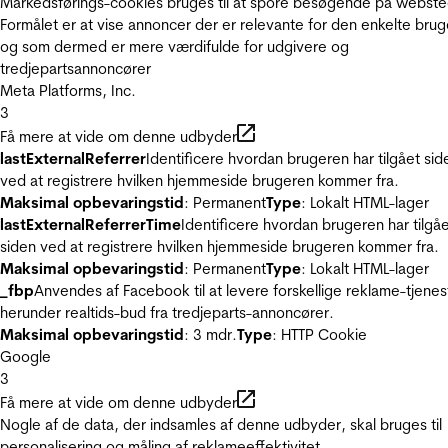
Markedsførings-cookies bruges til at spore besøgende på webste
Formålet er at vise annoncer der er relevante for den enkelte brug
og som dermed er mere værdifulde for udgivere og
tredjepartsannoncører
Meta Platforms, Inc.
3
Få mere at vide om denne udbyder
lastExternalReferrer
Identificere hvordan brugeren har tilgået sid
ved at registrere hvilken hjemmeside brugeren kommer fra.
Maksimal opbevaringstid
: Permanent
Type
: Lokalt HTML-lager
lastExternalReferrerTime
Identificere hvordan brugeren har tilgå
siden ved at registrere hvilken hjemmeside brugeren kommer fra.
Maksimal opbevaringstid
: Permanent
Type
: Lokalt HTML-lager
_fbp
Anvendes af Facebook til at levere forskellige reklame-tjenes
herunder realtids-bud fra tredjeparts-annoncører.
Maksimal opbevaringstid
: 3 mdr.
Type
: HTTP Cookie
Google
3
Få mere at vide om denne udbyder
Nogle af de data, der indsamles af denne udbyder, skal bruges til
personalisering og måling af reklameeffektivitet.