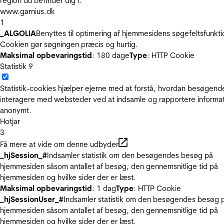
region du befinder dig i.
www.garnius.dk
1
_ALGOLIA
Benyttes til optimering af hjemmesidens søgefeltsfunkti
Cookien gør søgningen præcis og hurtig.
Maksimal opbevaringstid
: 180 dage
Type
: HTTP Cookie
Statistik
9
Statistik-cookies hjælper ejerne med at forstå, hvordan besøgend
interagere med websteder ved at indsamle og rapportere informa
anonymt.
Hotjar
3
Få mere at vide om denne udbyder
_hjSession_#
Indsamler statistik om den besøgendes besøg på
hjemmesiden såsom antallet af besøg, den gennemsnitlige tid på
hjemmesiden og hvilke sider der er læst.
Maksimal opbevaringstid
: 1 dag
Type
: HTTP Cookie
_hjSessionUser_#
Indsamler statistik om den besøgendes besøg 
hjemmesiden såsom antallet af besøg, den gennemsnitlige tid på
hjemmesiden og hvilke sider der er læst.