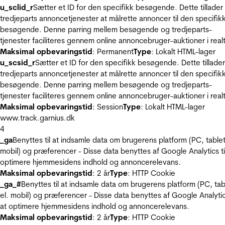
u_sclid_r
Sætter et ID for den specifikk besøgende. Dette tillader
tredjeparts annoncetjenester at målrette annoncer til den specifik
besøgende. Denne parring mellem besøgende og tredjeparts-
tjenester faciliteres gennem online annoncebruger-auktioner i realt
Maksimal opbevaringstid
: Permanent
Type
: Lokalt HTML-lager
u_scsid_r
Sætter et ID for den specifikk besøgende. Dette tillader
tredjeparts annoncetjenester at målrette annoncer til den specifik
besøgende. Denne parring mellem besøgende og tredjeparts-
tjenester faciliteres gennem online annoncebruger-auktioner i realt
Maksimal opbevaringstid
: Session
Type
: Lokalt HTML-lager
www.track.garnius.dk
4
_ga
Benyttes til at indsamle data om brugerens platform (PC, tablet
mobil) og præferencer - Disse data benyttes af Google Analytics til
optimere hjemmesidens indhold og annoncerelevans.
Maksimal opbevaringstid
: 2 år
Type
: HTTP Cookie
_ga_#
Benyttes til at indsamle data om brugerens platform (PC, tab
el. mobil) og præferencer - Disse data benyttes af Google Analytics
at optimere hjemmesidens indhold og annoncerelevans.
Maksimal opbevaringstid
: 2 år
Type
: HTTP Cookie