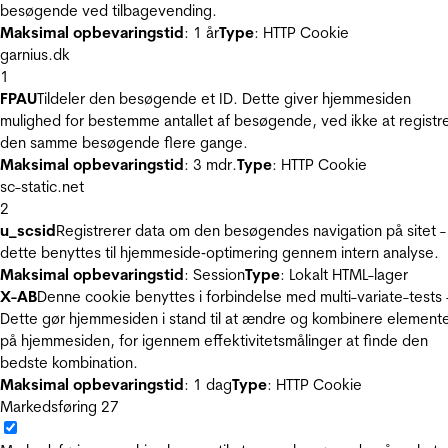
besøgende ved tilbagevending.
Maksimal opbevaringstid
: 1 år
Type
: HTTP Cookie
garnius.dk
1
FPAU
Tildeler den besøgende et ID. Dette giver hjemmesiden
mulighed for bestemme antallet af besøgende, ved ikke at registr
den samme besøgende flere gange.
Maksimal opbevaringstid
: 3 mdr.
Type
: HTTP Cookie
sc-static.net
2
u_scsid
Registrerer data om den besøgendes navigation på sitet -
dette benyttes til hjemmeside‐optimering gennem intern analyse.
Maksimal opbevaringstid
: Session
Type
: Lokalt HTML-lager
X-AB
Denne cookie benyttes i forbindelse med multi-variate-tests 
Dette gør hjemmesiden i stand til at ændre og kombinere element
på hjemmesiden, for igennem effektivitetsmålinger at finde den
bedste kombination.
Maksimal opbevaringstid
: 1 dag
Type
: HTTP Cookie
Markedsføring
27