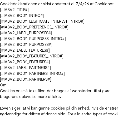
Cookiedeklarationen er sidst opdateret d. 7/4/26 af
Cookiebot
[#IABV2_TITLE#]
[#IABV2_BODY_INTRO#]
[#IABV2_BODY_LEGITIMATE_INTEREST_INTRO#]
[#IABV2_BODY_PREFERENCE_INTRO#]
[#IABV2_LABEL_PURPOSES#]
[#IABV2_BODY_PURPOSES_INTRO#]
[#IABV2_BODY_PURPOSES#]
[#IABV2_LABEL_FEATURES#]
[#IABV2_BODY_FEATURES_INTRO#]
[#IABV2_BODY_FEATURES#]
[#IABV2_LABEL_PARTNERS#]
[#IABV2_BODY_PARTNERS_INTRO#]
[#IABV2_BODY_PARTNERS#]
Om
Cookies er små tekstfiler, der bruges af websteder, til at gøre
brugerens oplevelse mere effektiv.
Loven siger, at vi kan genne cookies på din enhed, hvis de er stre
nødvendige for driften af denne side. For alle andre typer af cooki