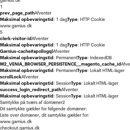
garnius.dk
1
prev_page_path
Afventer
Maksimal opbevaringstid
: 1 dag
Type
: HTTP Cookie
www.garnius.dk
5
clerk-visitor-id
Afventer
Maksimal opbevaringstid
: 1 dag
Type
: HTTP Cookie
Garnius-cache#apollogql
Afventer
Maksimal opbevaringstid
: Permanent
Type
: IndexedDB
M2_VENIA_BROWSER_PERSISTENCE__magento_cache_id
Afve
Maksimal opbevaringstid
: Permanent
Type
: Lokalt HTML-lager
scrollLock
Afventer
Maksimal opbevaringstid
: Session
Type
: Lokalt HTML-lager
success_login_redirect_path
Afventer
Maksimal opbevaringstid
: Session
Type
: Lokalt HTML-lager
Samtykke på tværs af domæner
2
Dit samtykke gælder for følgende domæner:
Liste over domæner, dit samtykke gælder for:
www.garnius.dk
checkout.garnius.dk