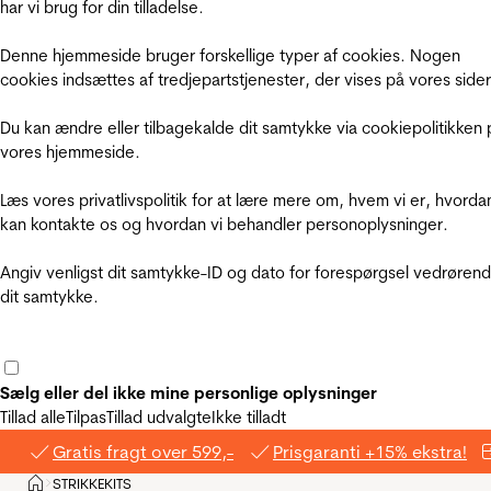
har vi brug for din tilladelse.
Denne hjemmeside bruger forskellige typer af cookies. Nogen
cookies indsættes af tredjepartstjenester, der vises på vores sider
Du kan ændre eller tilbagekalde dit samtykke via cookiepolitikken 
vores hjemmeside.
Læs vores privatlivspolitik for at lære mere om, hvem vi er, hvorda
kan kontakte os og hvordan vi behandler personoplysninger.
Angiv venligst dit samtykke-ID og dato for forespørgsel vedrøren
dit samtykke.
Sælg eller del ikke mine personlige oplysninger
Tillad alle
Tilpas
Tillad udvalgte
Ikke tilladt
Gratis fragt over 599,-
Prisgaranti +15% ekstra!
Hjem
STRIKKEKITS
>