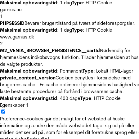
Maksimal opbevaringstid
: 1 dag
Type
: HTTP Cookie
garnius.no
1
PHPSESSID
Bevarer brugertilstand på tværs af sideforespørgsler.
Maksimal opbevaringstid
: 1 dag
Type
: HTTP Cookie
www.garnius.dk
2
M2_VENIA_BROWSER_PERSISTENCE__cartId
Nødvendig for
hjemmesidens indkøbsvogns-funktion. Tillader hjemmesiden at hus
de valgte produkter.
Maksimal opbevaringstid
: Permanent
Type
: Lokalt HTML-lager
private_content_version
Cookien benyttes i forbindelse med
brugerens cache - En cache optimerer hjemmesidens hastighed ve
laste bestemte procedurer på forhånd i browserens cache.
Maksimal opbevaringstid
: 400 dage
Type
: HTTP Cookie
Egenskaber
1
Præference-cookies gør det muligt for et websted at huske
information og ændre den måde webstedet tager sig ud på eller
måden det ser ud på, som for eksempel dit foretrukne sprog eller