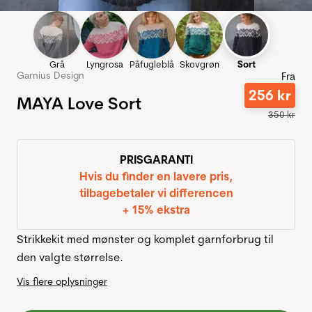
Grå
Lyngrosa
Påfugleblå
Skovgrøn
Sort
Garnius Design
Fra
256
kr
MAYA Love Sort
350
kr
PRISGARANTI
Hvis du finder en lavere pris,
tilbagebetaler vi differencen
+ 15% ekstra
Strikkekit med mønster og komplet garnforbrug til
den valgte størrelse.
Vis flere oplysninger