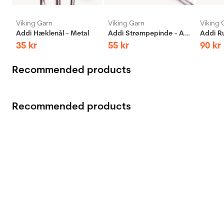
Viking Garn
Viking Garn
Viking 
Addi Hæklenål - Metal
Addi Strømpepinde - Aluminium
35
kr
55
kr
90
kr
Recommended products
Recommended products