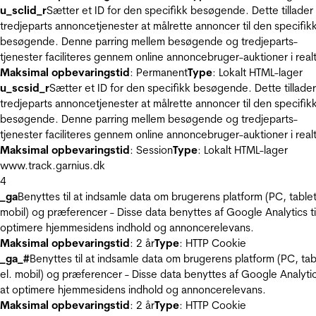
u_sclid_r
Sætter et ID for den specifikk besøgende. Dette tillader
tredjeparts annoncetjenester at målrette annoncer til den specifik
besøgende. Denne parring mellem besøgende og tredjeparts-
tjenester faciliteres gennem online annoncebruger-auktioner i realt
Maksimal opbevaringstid
: Permanent
Type
: Lokalt HTML-lager
u_scsid_r
Sætter et ID for den specifikk besøgende. Dette tillader
tredjeparts annoncetjenester at målrette annoncer til den specifik
besøgende. Denne parring mellem besøgende og tredjeparts-
tjenester faciliteres gennem online annoncebruger-auktioner i realt
Maksimal opbevaringstid
: Session
Type
: Lokalt HTML-lager
www.track.garnius.dk
4
_ga
Benyttes til at indsamle data om brugerens platform (PC, tablet
mobil) og præferencer - Disse data benyttes af Google Analytics til
optimere hjemmesidens indhold og annoncerelevans.
Maksimal opbevaringstid
: 2 år
Type
: HTTP Cookie
_ga_#
Benyttes til at indsamle data om brugerens platform (PC, tab
el. mobil) og præferencer - Disse data benyttes af Google Analytics
at optimere hjemmesidens indhold og annoncerelevans.
Maksimal opbevaringstid
: 2 år
Type
: HTTP Cookie