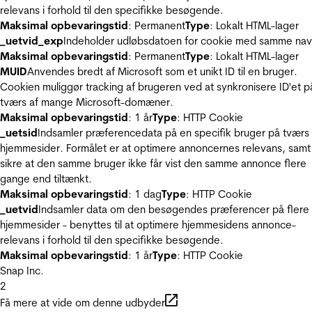
relevans i forhold til den specifikke besøgende.
Maksimal opbevaringstid
: Permanent
Type
: Lokalt HTML-lager
_uetvid_exp
Indeholder udløbsdatoen for cookie med samme nav
Maksimal opbevaringstid
: Permanent
Type
: Lokalt HTML-lager
MUID
Anvendes bredt af Microsoft som et unikt ID til en bruger.
Cookien muliggør tracking af brugeren ved at synkronisere ID'et p
tværs af mange Microsoft-domæner.
Maksimal opbevaringstid
: 1 år
Type
: HTTP Cookie
_uetsid
Indsamler præferencedata på en specifik bruger på tværs 
hjemmesider. Formålet er at optimere annoncernes relevans, samt
sikre at den samme bruger ikke får vist den samme annonce flere
gange end tiltænkt.
Maksimal opbevaringstid
: 1 dag
Type
: HTTP Cookie
_uetvid
Indsamler data om den besøgendes præferencer på flere
hjemmesider - benyttes til at optimere hjemmesidens annonce-
relevans i forhold til den specifikke besøgende.
Maksimal opbevaringstid
: 1 år
Type
: HTTP Cookie
Snap Inc.
2
Få mere at vide om denne udbyder