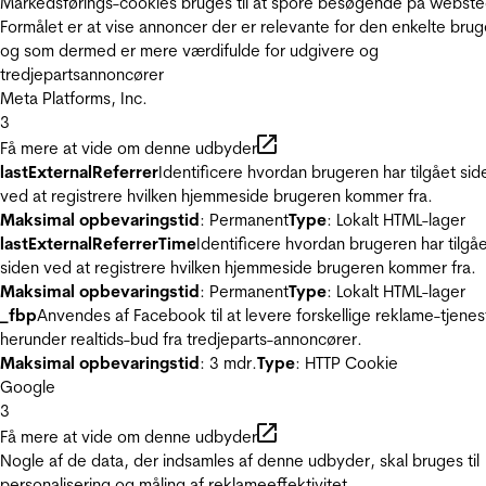
Markedsførings-cookies bruges til at spore besøgende på webste
Formålet er at vise annoncer der er relevante for den enkelte brug
og som dermed er mere værdifulde for udgivere og
tredjepartsannoncører
Meta Platforms, Inc.
3
Få mere at vide om denne udbyder
lastExternalReferrer
Identificere hvordan brugeren har tilgået sid
ved at registrere hvilken hjemmeside brugeren kommer fra.
Maksimal opbevaringstid
: Permanent
Type
: Lokalt HTML-lager
lastExternalReferrerTime
Identificere hvordan brugeren har tilgå
siden ved at registrere hvilken hjemmeside brugeren kommer fra.
Maksimal opbevaringstid
: Permanent
Type
: Lokalt HTML-lager
_fbp
Anvendes af Facebook til at levere forskellige reklame-tjenes
herunder realtids-bud fra tredjeparts-annoncører.
Maksimal opbevaringstid
: 3 mdr.
Type
: HTTP Cookie
Google
3
Få mere at vide om denne udbyder
Nogle af de data, der indsamles af denne udbyder, skal bruges til
personalisering og måling af reklameeffektivitet.