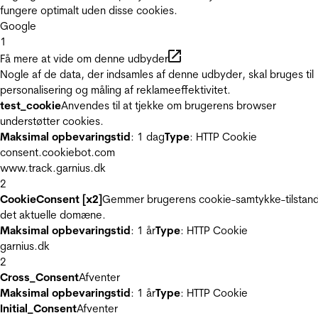
fungere optimalt uden disse cookies.
Google
1
Få mere at vide om denne udbyder
Nogle af de data, der indsamles af denne udbyder, skal bruges til
personalisering og måling af reklameeffektivitet.
test_cookie
Anvendes til at tjekke om brugerens browser
understøtter cookies.
Maksimal opbevaringstid
: 1 dag
Type
: HTTP Cookie
consent.cookiebot.com
www.track.garnius.dk
2
CookieConsent [x2]
Gemmer brugerens cookie-samtykke-tilstand
det aktuelle domæne.
Maksimal opbevaringstid
: 1 år
Type
: HTTP Cookie
garnius.dk
2
Cross_Consent
Afventer
Maksimal opbevaringstid
: 1 år
Type
: HTTP Cookie
Initial_Consent
Afventer