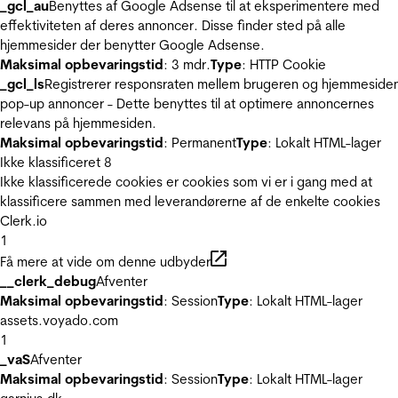
_gcl_au
Benyttes af Google Adsense til at eksperimentere med
effektiviteten af deres annoncer. Disse finder sted på alle
hjemmesider der benytter Google Adsense.
Maksimal opbevaringstid
: 3 mdr.
Type
: HTTP Cookie
_gcl_ls
Registrerer responsraten mellem brugeren og hjemmeside
pop-up annoncer - Dette benyttes til at optimere annoncernes
relevans på hjemmesiden.
Maksimal opbevaringstid
: Permanent
Type
: Lokalt HTML-lager
Ikke klassificeret
8
Ikke klassificerede cookies er cookies som vi er i gang med at
klassificere sammen med leverandørerne af de enkelte cookies
Clerk.io
1
Få mere at vide om denne udbyder
__clerk_debug
Afventer
Maksimal opbevaringstid
: Session
Type
: Lokalt HTML-lager
assets.voyado.com
1
_vaS
Afventer
Maksimal opbevaringstid
: Session
Type
: Lokalt HTML-lager