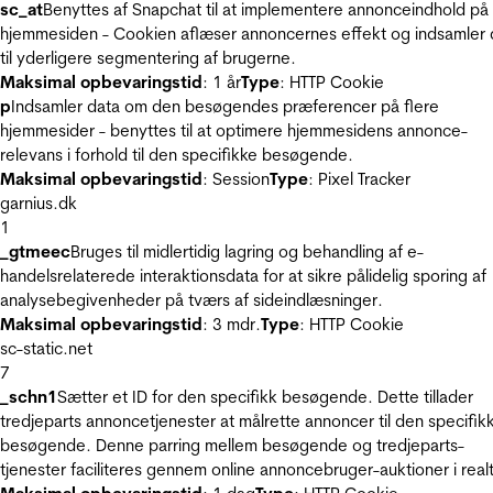
sc_at
Benyttes af Snapchat til at implementere annonceindhold på
hjemmesiden - Cookien aflæser annoncernes effekt og indsamler 
til yderligere segmentering af brugerne.
Maksimal opbevaringstid
: 1 år
Type
: HTTP Cookie
p
Indsamler data om den besøgendes præferencer på flere
hjemmesider - benyttes til at optimere hjemmesidens annonce-
relevans i forhold til den specifikke besøgende.
Maksimal opbevaringstid
: Session
Type
: Pixel Tracker
garnius.dk
1
_gtmeec
Bruges til midlertidig lagring og behandling af e-
handelsrelaterede interaktionsdata for at sikre pålidelig sporing af
analysebegivenheder på tværs af sideindlæsninger.
Maksimal opbevaringstid
: 3 mdr.
Type
: HTTP Cookie
sc-static.net
7
_schn1
Sætter et ID for den specifikk besøgende. Dette tillader
tredjeparts annoncetjenester at målrette annoncer til den specifik
besøgende. Denne parring mellem besøgende og tredjeparts-
tjenester faciliteres gennem online annoncebruger-auktioner i realt