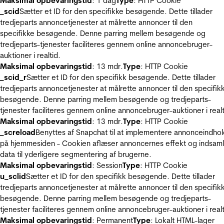
Maksimal opbevaringstid
: 1 dag
Type
: HTTP Cookie
_scid
Sætter et ID for den specifikke besøgende. Dette tillader
tredjeparts annoncetjenester at målrette annoncer til den
specifikke besøgende. Denne parring mellem besøgende og
tredjeparts-tjenester faciliteres gennem online annoncebruger-
auktioner i realtid.
Maksimal opbevaringstid
: 13 mdr.
Type
: HTTP Cookie
_scid_r
Sætter et ID for den specifikk besøgende. Dette tillader
tredjeparts annoncetjenester at målrette annoncer til den specifik
besøgende. Denne parring mellem besøgende og tredjeparts-
tjenester faciliteres gennem online annoncebruger-auktioner i realt
Maksimal opbevaringstid
: 13 mdr.
Type
: HTTP Cookie
_screload
Benyttes af Snapchat til at implementere annonceindho
på hjemmesiden - Cookien aflæser annoncernes effekt og indsaml
data til yderligere segmentering af brugerne.
Maksimal opbevaringstid
: Session
Type
: HTTP Cookie
u_sclid
Sætter et ID for den specifikk besøgende. Dette tillader
tredjeparts annoncetjenester at målrette annoncer til den specifik
besøgende. Denne parring mellem besøgende og tredjeparts-
tjenester faciliteres gennem online annoncebruger-auktioner i realt
Maksimal opbevaringstid
: Permanent
Type
: Lokalt HTML-lager