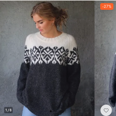
-27%
1
/
8