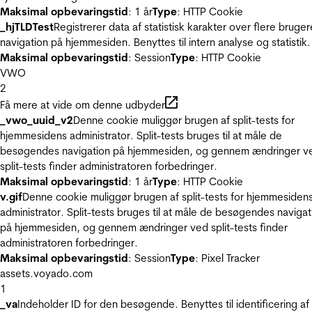
Maksimal opbevaringstid
: 1 år
Type
: HTTP Cookie
_hjTLDTest
Registrerer data af statistisk karakter over flere bruger
navigation på hjemmesiden. Benyttes til intern analyse og statistik.
Maksimal opbevaringstid
: Session
Type
: HTTP Cookie
VWO
2
Få mere at vide om denne udbyder
_vwo_uuid_v2
Denne cookie muliggør brugen af split-tests for
hjemmesidens administrator. Split-tests bruges til at måle de
besøgendes navigation på hjemmesiden, og gennem ændringer v
split-tests finder administratoren forbedringer.
Maksimal opbevaringstid
: 1 år
Type
: HTTP Cookie
v.gif
Denne cookie muliggør brugen af split-tests for hjemmesiden
administrator. Split-tests bruges til at måle de besøgendes navigat
på hjemmesiden, og gennem ændringer ved split-tests finder
administratoren forbedringer.
Maksimal opbevaringstid
: Session
Type
: Pixel Tracker
assets.voyado.com
1
_va
Indeholder ID for den besøgende. Benyttes til identificering af