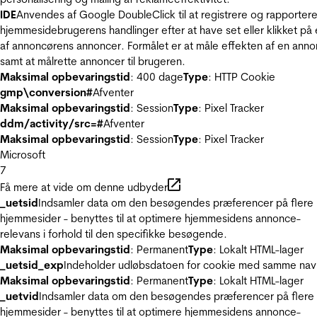
IDE
Anvendes af Google DoubleClick til at registrere og rapporter
hjemmesidebrugerens handlinger efter at have set eller klikket på
af annoncørens annoncer. Formålet er at måle effekten af en ann
samt at målrette annoncer til brugeren.
Maksimal opbevaringstid
: 400 dage
Type
: HTTP Cookie
gmp\conversion#
Afventer
Maksimal opbevaringstid
: Session
Type
: Pixel Tracker
ddm/activity/src=#
Afventer
Maksimal opbevaringstid
: Session
Type
: Pixel Tracker
Microsoft
7
Få mere at vide om denne udbyder
_uetsid
Indsamler data om den besøgendes præferencer på flere
hjemmesider - benyttes til at optimere hjemmesidens annonce-
relevans i forhold til den specifikke besøgende.
Maksimal opbevaringstid
: Permanent
Type
: Lokalt HTML-lager
_uetsid_exp
Indeholder udløbsdatoen for cookie med samme nav
Maksimal opbevaringstid
: Permanent
Type
: Lokalt HTML-lager
_uetvid
Indsamler data om den besøgendes præferencer på flere
hjemmesider - benyttes til at optimere hjemmesidens annonce-