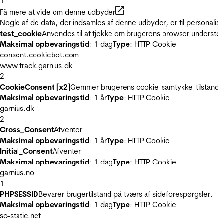
1
Få mere at vide om denne udbyder
Nogle af de data, der indsamles af denne udbyder, er til personali
test_cookie
Anvendes til at tjekke om brugerens browser underst
Maksimal opbevaringstid
: 1 dag
Type
: HTTP Cookie
consent.cookiebot.com
www.track.garnius.dk
2
CookieConsent [x2]
Gemmer brugerens cookie-samtykke-tilstand
Maksimal opbevaringstid
: 1 år
Type
: HTTP Cookie
garnius.dk
2
Cross_Consent
Afventer
Maksimal opbevaringstid
: 1 år
Type
: HTTP Cookie
Initial_Consent
Afventer
Maksimal opbevaringstid
: 1 dag
Type
: HTTP Cookie
garnius.no
1
PHPSESSID
Bevarer brugertilstand på tværs af sideforespørgsler.
Maksimal opbevaringstid
: 1 dag
Type
: HTTP Cookie
sc-static.net