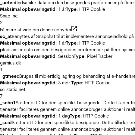
_uetvid
Indsamler data om den besøgendes præferencer på flere h
Maksimal opbevaringstid
: 1 år
Type
: HTTP Cookie
Snap Inc.
2
Få mere at vide om denne udbyder
sc_at
Benyttes af Snapchat til at implementere annonceindhold på
Maksimal opbevaringstid
: 1 år
Type
: HTTP Cookie
p
Indsamler data om den besøgendes præferencer på flere hjemmesi
Maksimal opbevaringstid
: Session
Type
: Pixel Tracker
garnius.dk
1
_gtmeec
Bruges til midlertidig lagring og behandling af e-handels
Maksimal opbevaringstid
: 3 mdr.
Type
: HTTP Cookie
sc-static.net
7
_schn1
Sætter et ID for den specifikk besøgende. Dette tillader 
tjenester faciliteres gennem online annoncebruger-auktioner i realt
Maksimal opbevaringstid
: 1 dag
Type
: HTTP Cookie
_scid
Sætter et ID for den specifikke besøgende. Dette tillader t
tjenester faciliteres gennem online annoncebruger-auktioner i realt