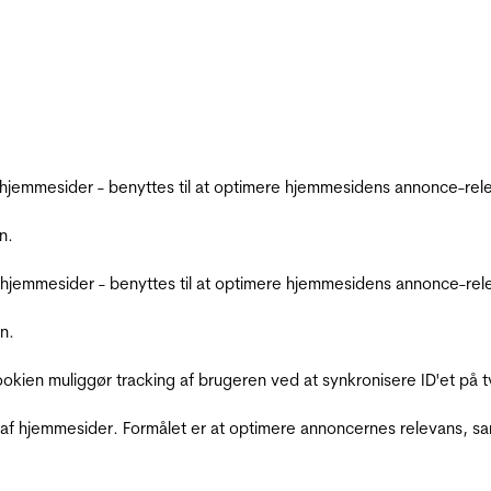
emmesider - benyttes til at optimere hjemmesidens annonce-relev
n.
jemmesider - benyttes til at optimere hjemmesidens annonce-relev
n.
Cookien muliggør tracking af brugeren ved at synkronisere ID'et p
af hjemmesider. Formålet er at optimere annoncernes relevans, s