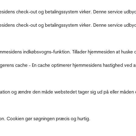
sidens check-out og betalingssystem virker. Denne service udbyd
sidens check-out og betalingssystem virker. Denne service udbyd
mmesidens indkøbsvogns-funktion. Tillader hjemmesiden at huske d
ugerens cache - En cache optimerer hjemmesidens hastighed ved a
ation og ændre den måde webstedet tager sig ud på eller måden de
ion. Cookien gør søgningen præcis og hurtig.