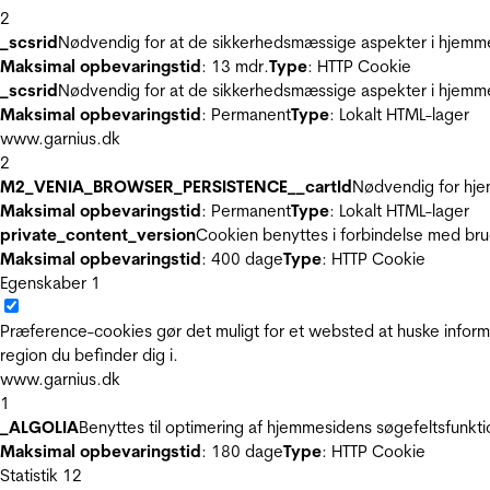
2
_scsrid
Nødvendig for at de sikkerhedsmæssige aspekter i hjemme
Maksimal opbevaringstid
: 13 mdr.
Type
: HTTP Cookie
_scsrid
Nødvendig for at de sikkerhedsmæssige aspekter i hjemme
Maksimal opbevaringstid
: Permanent
Type
: Lokalt HTML-lager
www.garnius.dk
2
M2_VENIA_BROWSER_PERSISTENCE__cartId
Nødvendig for hje
Maksimal opbevaringstid
: Permanent
Type
: Lokalt HTML-lager
private_content_version
Cookien benyttes i forbindelse med br
Maksimal opbevaringstid
: 400 dage
Type
: HTTP Cookie
Egenskaber
1
Præference-cookies gør det muligt for et websted at huske inform
region du befinder dig i.
www.garnius.dk
1
_ALGOLIA
Benyttes til optimering af hjemmesidens søgefeltsfunkt
Maksimal opbevaringstid
: 180 dage
Type
: HTTP Cookie
Statistik
12