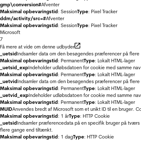
gmp\conversion#
Afventer
Maksimal opbevaringstid
: Session
Type
: Pixel Tracker
ddm/activity/src=#
Afventer
Maksimal opbevaringstid
: Session
Type
: Pixel Tracker
Microsoft
7
Få mere at vide om denne udbyder
_uetsid
Indsamler data om den besøgendes præferencer på flere hj
Maksimal opbevaringstid
: Permanent
Type
: Lokalt HTML-lager
_uetsid_exp
Indeholder udløbsdatoen for cookie med samme nav
Maksimal opbevaringstid
: Permanent
Type
: Lokalt HTML-lager
_uetvid
Indsamler data om den besøgendes præferencer på flere h
Maksimal opbevaringstid
: Permanent
Type
: Lokalt HTML-lager
_uetvid_exp
Indeholder udløbsdatoen for cookie med samme nav
Maksimal opbevaringstid
: Permanent
Type
: Lokalt HTML-lager
MUID
Anvendes bredt af Microsoft som et unikt ID til en bruger. 
Maksimal opbevaringstid
: 1 år
Type
: HTTP Cookie
_uetsid
Indsamler præferencedata på en specifik bruger på tværs 
flere gange end tiltænkt.
Maksimal opbevaringstid
: 1 dag
Type
: HTTP Cookie