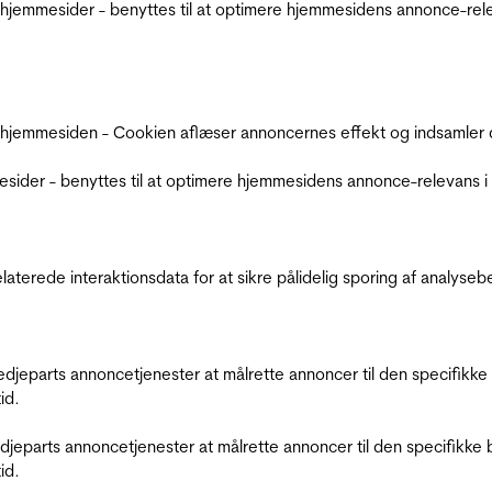
jemmesider - benyttes til at optimere hjemmesidens annonce-relev
 hjemmesiden - Cookien aflæser annoncernes effekt og indsamler d
der - benyttes til at optimere hjemmesidens annonce-relevans i f
relaterede interaktionsdata for at sikre pålidelig sporing af analys
tredjeparts annoncetjenester at målrette annoncer til den specifi
id.
redjeparts annoncetjenester at målrette annoncer til den specifi
id.