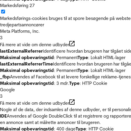
Markedsføring
27
Markedsførings-cookies bruges til at spore besøgende på websted
tredjepartsannoncører
Meta Platforms, Inc.
3
Få mere at vide om denne udbyder
lastExternalReferrer
Identificere hvordan brugeren har tilgået si
Maksimal opbevaringstid
: Permanent
Type
: Lokalt HTML-lager
lastExternalReferrerTime
Identificere hvordan brugeren har tilgå
Maksimal opbevaringstid
: Permanent
Type
: Lokalt HTML-lager
_fbp
Anvendes af Facebook til at levere forskellige reklame-tjenes
Maksimal opbevaringstid
: 3 mdr.
Type
: HTTP Cookie
Google
3
Få mere at vide om denne udbyder
Nogle af de data, der indsamles af denne udbyder, er til personali
IDE
Anvendes af Google DoubleClick til at registrere og rapportere
en annonce samt at målrette annoncer til brugeren.
Maksimal opbevaringstid
: 400 dage
Type
: HTTP Cookie