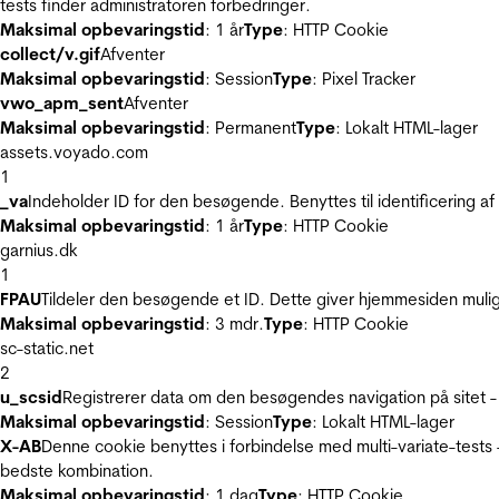
tests finder administratoren forbedringer.
Maksimal opbevaringstid
: 1 år
Type
: HTTP Cookie
collect/v.gif
Afventer
Maksimal opbevaringstid
: Session
Type
: Pixel Tracker
vwo_apm_sent
Afventer
Maksimal opbevaringstid
: Permanent
Type
: Lokalt HTML-lager
assets.voyado.com
1
_va
Indeholder ID for den besøgende. Benyttes til identificering 
Maksimal opbevaringstid
: 1 år
Type
: HTTP Cookie
garnius.dk
1
FPAU
Tildeler den besøgende et ID. Dette giver hjemmesiden mul
Maksimal opbevaringstid
: 3 mdr.
Type
: HTTP Cookie
sc-static.net
2
u_scsid
Registrerer data om den besøgendes navigation på sitet -
Maksimal opbevaringstid
: Session
Type
: Lokalt HTML-lager
X-AB
Denne cookie benyttes i forbindelse med multi-variate-tests
bedste kombination.
Maksimal opbevaringstid
: 1 dag
Type
: HTTP Cookie