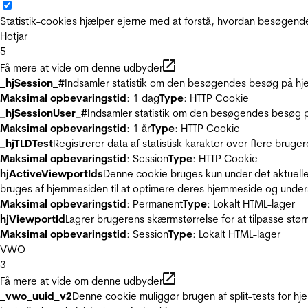
Statistik-cookies hjælper ejerne med at forstå, hvordan besøgen
Hotjar
5
Få mere at vide om denne udbyder
_hjSession_#
Indsamler statistik om den besøgendes besøg på hje
Maksimal opbevaringstid
: 1 dag
Type
: HTTP Cookie
_hjSessionUser_#
Indsamler statistik om den besøgendes besøg p
Maksimal opbevaringstid
: 1 år
Type
: HTTP Cookie
_hjTLDTest
Registrerer data af statistisk karakter over flere bruge
Maksimal opbevaringstid
: Session
Type
: HTTP Cookie
hjActiveViewportIds
Denne cookie bruges kun under det aktuelle
bruges af hjemmesiden til at optimere deres hjemmeside og under
Maksimal opbevaringstid
: Permanent
Type
: Lokalt HTML-lager
hjViewportId
Lagrer brugerens skærmstørrelse for at tilpasse stør
Maksimal opbevaringstid
: Session
Type
: Lokalt HTML-lager
VWO
3
Få mere at vide om denne udbyder
_vwo_uuid_v2
Denne cookie muliggør brugen af split-tests for h