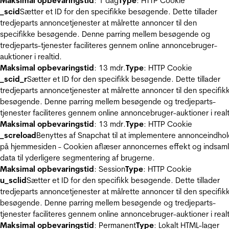
Maksimal opbevaringstid
: 1 dag
Type
: HTTP Cookie
_scid
Sætter et ID for den specifikke besøgende. Dette tillader
tredjeparts annoncetjenester at målrette annoncer til den
specifikke besøgende. Denne parring mellem besøgende og
tredjeparts-tjenester faciliteres gennem online annoncebruger-
auktioner i realtid.
Maksimal opbevaringstid
: 13 mdr.
Type
: HTTP Cookie
_scid_r
Sætter et ID for den specifikk besøgende. Dette tillader
tredjeparts annoncetjenester at målrette annoncer til den specifik
besøgende. Denne parring mellem besøgende og tredjeparts-
tjenester faciliteres gennem online annoncebruger-auktioner i realt
Maksimal opbevaringstid
: 13 mdr.
Type
: HTTP Cookie
_screload
Benyttes af Snapchat til at implementere annonceindho
på hjemmesiden - Cookien aflæser annoncernes effekt og indsaml
data til yderligere segmentering af brugerne.
Maksimal opbevaringstid
: Session
Type
: HTTP Cookie
u_sclid
Sætter et ID for den specifikk besøgende. Dette tillader
tredjeparts annoncetjenester at målrette annoncer til den specifik
besøgende. Denne parring mellem besøgende og tredjeparts-
tjenester faciliteres gennem online annoncebruger-auktioner i realt
Maksimal opbevaringstid
: Permanent
Type
: Lokalt HTML-lager