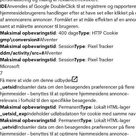
IDE
Anvendes af Google DoubleClick til at registrere og rapporter
hjemmesidebrugerens handlinger efter at have set eller klikket på
af annoncørens annoncer. Formålet er at måle effekten af en ann
samt at målrette annoncer til brugeren.
Maksimal opbevaringstid
: 400 dage
Type
: HTTP Cookie
gmp\conversion#
Afventer
Maksimal opbevaringstid
: Session
Type
: Pixel Tracker
ddm/activity/src=#
Afventer
Maksimal opbevaringstid
: Session
Type
: Pixel Tracker
Microsoft
7
Få mere at vide om denne udbyder
_uetsid
Indsamler data om den besøgendes præferencer på flere
hjemmesider - benyttes til at optimere hjemmesidens annonce-
relevans i forhold til den specifikke besøgende.
Maksimal opbevaringstid
: Permanent
Type
: Lokalt HTML-lager
_uetsid_exp
Indeholder udløbsdatoen for cookie med samme nav
Maksimal opbevaringstid
: Permanent
Type
: Lokalt HTML-lager
_uetvid
Indsamler data om den besøgendes præferencer på flere
hjemmesider - benyttes til at optimere hjemmesidens annonce-