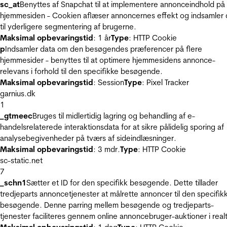
sc_at
Benyttes af Snapchat til at implementere annonceindhold på
hjemmesiden - Cookien aflæser annoncernes effekt og indsamler 
til yderligere segmentering af brugerne.
Maksimal opbevaringstid
: 1 år
Type
: HTTP Cookie
p
Indsamler data om den besøgendes præferencer på flere
hjemmesider - benyttes til at optimere hjemmesidens annonce-
relevans i forhold til den specifikke besøgende.
Maksimal opbevaringstid
: Session
Type
: Pixel Tracker
garnius.dk
1
_gtmeec
Bruges til midlertidig lagring og behandling af e-
handelsrelaterede interaktionsdata for at sikre pålidelig sporing af
analysebegivenheder på tværs af sideindlæsninger.
Maksimal opbevaringstid
: 3 mdr.
Type
: HTTP Cookie
sc-static.net
7
_schn1
Sætter et ID for den specifikk besøgende. Dette tillader
tredjeparts annoncetjenester at målrette annoncer til den specifik
besøgende. Denne parring mellem besøgende og tredjeparts-
tjenester faciliteres gennem online annoncebruger-auktioner i realt