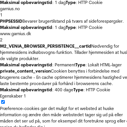
Maksimal opbevaringstid
: 1 dag
Type
: HTTP Cookie
garnius.no
1
PHPSESSID
Bevarer brugertilstand på tværs af sideforespørgsler.
Maksimal opbevaringstid
: 1 dag
Type
: HTTP Cookie
www.garnius.dk
2
M2_VENIA_BROWSER_PERSISTENCE__cartId
Nødvendig for
hjemmesidens indkøbsvogns-funktion. Tillader hjemmesiden at hus
de valgte produkter.
Maksimal opbevaringstid
: Permanent
Type
: Lokalt HTML-lager
private_content_version
Cookien benyttes i forbindelse med
brugerens cache - En cache optimerer hjemmesidens hastighed ve
laste bestemte procedurer på forhånd i browserens cache.
Maksimal opbevaringstid
: 400 dage
Type
: HTTP Cookie
Egenskaber
1
Præference-cookies gør det muligt for et websted at huske
information og ændre den måde webstedet tager sig ud på eller
måden det ser ud på, som for eksempel dit foretrukne sprog eller