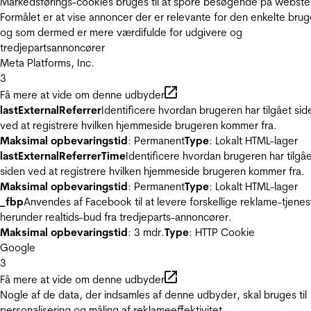
Markedsførings-cookies bruges til at spore besøgende på webste
Formålet er at vise annoncer der er relevante for den enkelte brug
og som dermed er mere værdifulde for udgivere og
tredjepartsannoncører
Meta Platforms, Inc.
3
Få mere at vide om denne udbyder
lastExternalReferrer
Identificere hvordan brugeren har tilgået sid
ved at registrere hvilken hjemmeside brugeren kommer fra.
Maksimal opbevaringstid
: Permanent
Type
: Lokalt HTML-lager
lastExternalReferrerTime
Identificere hvordan brugeren har tilgå
siden ved at registrere hvilken hjemmeside brugeren kommer fra.
Maksimal opbevaringstid
: Permanent
Type
: Lokalt HTML-lager
_fbp
Anvendes af Facebook til at levere forskellige reklame-tjenes
herunder realtids-bud fra tredjeparts-annoncører.
Maksimal opbevaringstid
: 3 mdr.
Type
: HTTP Cookie
Google
3
Få mere at vide om denne udbyder
Nogle af de data, der indsamles af denne udbyder, skal bruges til
personalisering og måling af reklameeffektivitet.