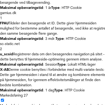
besøgende ved tilbagevending.
Maksimal opbevaringstid
: 1 år
Type
: HTTP Cookie
garnius.dk
1
FPAU
Tildeler den besøgende et ID. Dette giver hjemmesiden
mulighed for bestemme antallet af besøgende, ved ikke at registr
den samme besøgende flere gange.
Maksimal opbevaringstid
: 3 mdr.
Type
: HTTP Cookie
sc-static.net
2
u_scsid
Registrerer data om den besøgendes navigation på sitet -
dette benyttes til hjemmeside‐optimering gennem intern analyse.
Maksimal opbevaringstid
: Session
Type
: Lokalt HTML-lager
X-AB
Denne cookie benyttes i forbindelse med multi-variate-tests 
Dette gør hjemmesiden i stand til at ændre og kombinere element
på hjemmesiden, for igennem effektivitetsmålinger at finde den
bedste kombination.
Maksimal opbevaringstid
: 1 dag
Type
: HTTP Cookie
Markedsføring
27