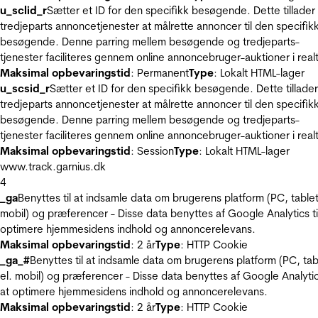
u_sclid_r
Sætter et ID for den specifikk besøgende. Dette tillader
tredjeparts annoncetjenester at målrette annoncer til den specifik
besøgende. Denne parring mellem besøgende og tredjeparts-
tjenester faciliteres gennem online annoncebruger-auktioner i realt
Maksimal opbevaringstid
: Permanent
Type
: Lokalt HTML-lager
u_scsid_r
Sætter et ID for den specifikk besøgende. Dette tillader
tredjeparts annoncetjenester at målrette annoncer til den specifik
besøgende. Denne parring mellem besøgende og tredjeparts-
tjenester faciliteres gennem online annoncebruger-auktioner i realt
Maksimal opbevaringstid
: Session
Type
: Lokalt HTML-lager
www.track.garnius.dk
4
_ga
Benyttes til at indsamle data om brugerens platform (PC, tablet
mobil) og præferencer - Disse data benyttes af Google Analytics til
optimere hjemmesidens indhold og annoncerelevans.
Maksimal opbevaringstid
: 2 år
Type
: HTTP Cookie
_ga_#
Benyttes til at indsamle data om brugerens platform (PC, tab
el. mobil) og præferencer - Disse data benyttes af Google Analytics
at optimere hjemmesidens indhold og annoncerelevans.
Maksimal opbevaringstid
: 2 år
Type
: HTTP Cookie