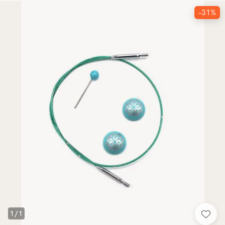
-31%
1
/
1