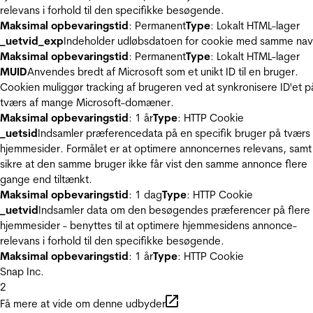
relevans i forhold til den specifikke besøgende.
Maksimal opbevaringstid
: Permanent
Type
: Lokalt HTML-lager
_uetvid_exp
Indeholder udløbsdatoen for cookie med samme nav
Maksimal opbevaringstid
: Permanent
Type
: Lokalt HTML-lager
MUID
Anvendes bredt af Microsoft som et unikt ID til en bruger.
Cookien muliggør tracking af brugeren ved at synkronisere ID'et p
tværs af mange Microsoft-domæner.
Maksimal opbevaringstid
: 1 år
Type
: HTTP Cookie
_uetsid
Indsamler præferencedata på en specifik bruger på tværs 
hjemmesider. Formålet er at optimere annoncernes relevans, samt
sikre at den samme bruger ikke får vist den samme annonce flere
gange end tiltænkt.
Maksimal opbevaringstid
: 1 dag
Type
: HTTP Cookie
_uetvid
Indsamler data om den besøgendes præferencer på flere
hjemmesider - benyttes til at optimere hjemmesidens annonce-
relevans i forhold til den specifikke besøgende.
Maksimal opbevaringstid
: 1 år
Type
: HTTP Cookie
Snap Inc.
2
Få mere at vide om denne udbyder