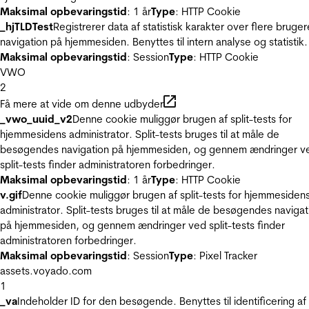
Maksimal opbevaringstid
: 1 år
Type
: HTTP Cookie
_hjTLDTest
Registrerer data af statistisk karakter over flere bruger
navigation på hjemmesiden. Benyttes til intern analyse og statistik.
Maksimal opbevaringstid
: Session
Type
: HTTP Cookie
VWO
2
Få mere at vide om denne udbyder
_vwo_uuid_v2
Denne cookie muliggør brugen af split-tests for
hjemmesidens administrator. Split-tests bruges til at måle de
besøgendes navigation på hjemmesiden, og gennem ændringer v
split-tests finder administratoren forbedringer.
Maksimal opbevaringstid
: 1 år
Type
: HTTP Cookie
v.gif
Denne cookie muliggør brugen af split-tests for hjemmesiden
administrator. Split-tests bruges til at måle de besøgendes navigat
på hjemmesiden, og gennem ændringer ved split-tests finder
administratoren forbedringer.
Maksimal opbevaringstid
: Session
Type
: Pixel Tracker
assets.voyado.com
1
_va
Indeholder ID for den besøgende. Benyttes til identificering af