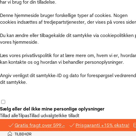
har vi brug for din tilladelse.
Denne hjemmeside bruger forskellige typer af cookies. Nogen
cookies indsættes af tredjepartstjenester, der vises på vores sider
Du kan ændre eller tilbagekalde dit samtykke via cookiepolitikken 
vores hjemmeside.
Læs vores privatlivspolitik for at lære mere om, hvem vi er, hvorda
kan kontakte os og hvordan vi behandler personoplysninger.
Angiv venligst dit samtykke-ID og dato for forespørgsel vedrøren
dit samtykke.
Sælg eller del ikke mine personlige oplysninger
Tillad alle
Tilpas
Tillad udvalgte
Ikke tilladt
Gratis fragt over 599,-
Prisgaranti +15% ekstra!
Hjem
TILBEHØR
>