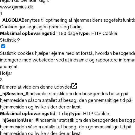
region du befinder dig i.
www.garnius.dk
1
_ALGOLIA
Benyttes til optimering af hjemmesidens søgefeltsfunkti
Cookien gør søgningen præcis og hurtig.
Maksimal opbevaringstid
: 180 dage
Type
: HTTP Cookie
Statistik
9
Statistik-cookies hjælper ejerne med at forstå, hvordan besøgend
interagere med websteder ved at indsamle og rapportere informa
anonymt.
Hotjar
3
Få mere at vide om denne udbyder
_hjSession_#
Indsamler statistik om den besøgendes besøg på
hjemmesiden såsom antallet af besøg, den gennemsnitlige tid på
hjemmesiden og hvilke sider der er læst.
Maksimal opbevaringstid
: 1 dag
Type
: HTTP Cookie
_hjSessionUser_#
Indsamler statistik om den besøgendes besøg 
hjemmesiden såsom antallet af besøg, den gennemsnitlige tid på
hjemmesiden og hvilke sider der er læst.