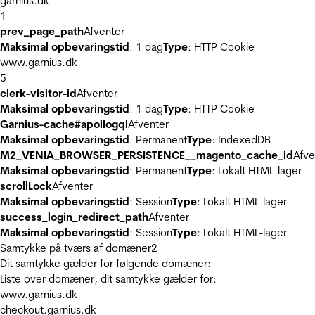
garnius.dk
1
prev_page_path
Afventer
Maksimal opbevaringstid
: 1 dag
Type
: HTTP Cookie
www.garnius.dk
5
clerk-visitor-id
Afventer
Maksimal opbevaringstid
: 1 dag
Type
: HTTP Cookie
Garnius-cache#apollogql
Afventer
Maksimal opbevaringstid
: Permanent
Type
: IndexedDB
M2_VENIA_BROWSER_PERSISTENCE__magento_cache_id
Afve
Maksimal opbevaringstid
: Permanent
Type
: Lokalt HTML-lager
scrollLock
Afventer
Maksimal opbevaringstid
: Session
Type
: Lokalt HTML-lager
success_login_redirect_path
Afventer
Maksimal opbevaringstid
: Session
Type
: Lokalt HTML-lager
Samtykke på tværs af domæner
2
Dit samtykke gælder for følgende domæner:
Liste over domæner, dit samtykke gælder for:
www.garnius.dk
checkout.garnius.dk