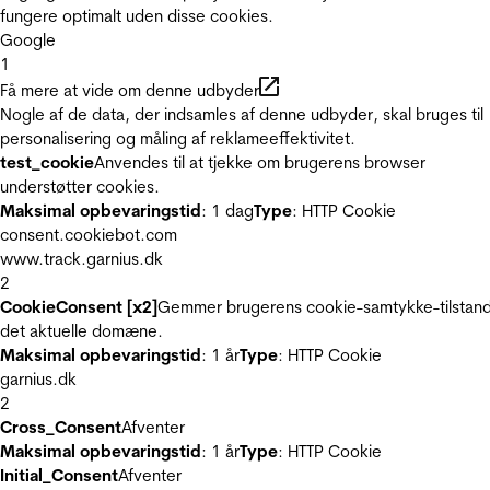
fungere optimalt uden disse cookies.
Google
1
Få mere at vide om denne udbyder
Nogle af de data, der indsamles af denne udbyder, skal bruges til
personalisering og måling af reklameeffektivitet.
test_cookie
Anvendes til at tjekke om brugerens browser
understøtter cookies.
Maksimal opbevaringstid
: 1 dag
Type
: HTTP Cookie
consent.cookiebot.com
www.track.garnius.dk
2
CookieConsent [x2]
Gemmer brugerens cookie-samtykke-tilstand
det aktuelle domæne.
Maksimal opbevaringstid
: 1 år
Type
: HTTP Cookie
garnius.dk
2
Cross_Consent
Afventer
Maksimal opbevaringstid
: 1 år
Type
: HTTP Cookie
Initial_Consent
Afventer