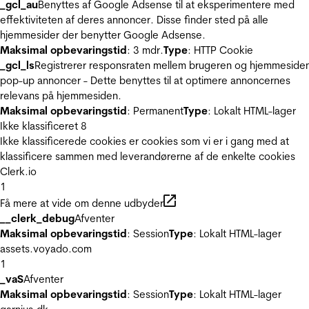
_gcl_au
Benyttes af Google Adsense til at eksperimentere med
effektiviteten af deres annoncer. Disse finder sted på alle
hjemmesider der benytter Google Adsense.
Maksimal opbevaringstid
: 3 mdr.
Type
: HTTP Cookie
_gcl_ls
Registrerer responsraten mellem brugeren og hjemmeside
pop-up annoncer - Dette benyttes til at optimere annoncernes
relevans på hjemmesiden.
Maksimal opbevaringstid
: Permanent
Type
: Lokalt HTML-lager
Ikke klassificeret
8
Ikke klassificerede cookies er cookies som vi er i gang med at
klassificere sammen med leverandørerne af de enkelte cookies
Clerk.io
1
Få mere at vide om denne udbyder
__clerk_debug
Afventer
Maksimal opbevaringstid
: Session
Type
: Lokalt HTML-lager
assets.voyado.com
1
_vaS
Afventer
Maksimal opbevaringstid
: Session
Type
: Lokalt HTML-lager