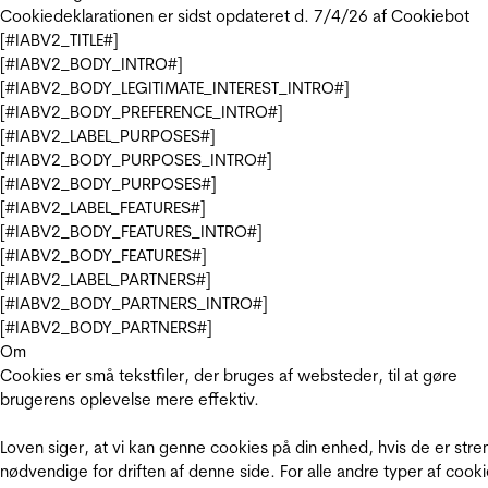
Cookiedeklarationen er sidst opdateret d. 7/4/26 af
Cookiebot
[#IABV2_TITLE#]
[#IABV2_BODY_INTRO#]
[#IABV2_BODY_LEGITIMATE_INTEREST_INTRO#]
[#IABV2_BODY_PREFERENCE_INTRO#]
[#IABV2_LABEL_PURPOSES#]
[#IABV2_BODY_PURPOSES_INTRO#]
[#IABV2_BODY_PURPOSES#]
[#IABV2_LABEL_FEATURES#]
[#IABV2_BODY_FEATURES_INTRO#]
[#IABV2_BODY_FEATURES#]
[#IABV2_LABEL_PARTNERS#]
[#IABV2_BODY_PARTNERS_INTRO#]
[#IABV2_BODY_PARTNERS#]
Om
Cookies er små tekstfiler, der bruges af websteder, til at gøre
brugerens oplevelse mere effektiv.
Loven siger, at vi kan genne cookies på din enhed, hvis de er stre
nødvendige for driften af denne side. For alle andre typer af cooki