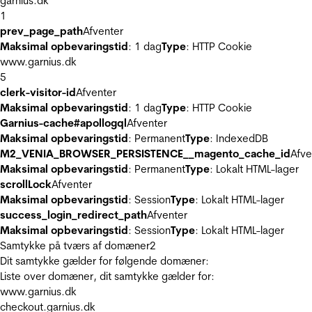
garnius.dk
1
prev_page_path
Afventer
Maksimal opbevaringstid
: 1 dag
Type
: HTTP Cookie
www.garnius.dk
5
clerk-visitor-id
Afventer
Maksimal opbevaringstid
: 1 dag
Type
: HTTP Cookie
Garnius-cache#apollogql
Afventer
Maksimal opbevaringstid
: Permanent
Type
: IndexedDB
M2_VENIA_BROWSER_PERSISTENCE__magento_cache_id
Afve
Maksimal opbevaringstid
: Permanent
Type
: Lokalt HTML-lager
scrollLock
Afventer
Maksimal opbevaringstid
: Session
Type
: Lokalt HTML-lager
success_login_redirect_path
Afventer
Maksimal opbevaringstid
: Session
Type
: Lokalt HTML-lager
Samtykke på tværs af domæner
2
Dit samtykke gælder for følgende domæner:
Liste over domæner, dit samtykke gælder for:
www.garnius.dk
checkout.garnius.dk