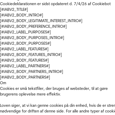
Cookiedeklarationen er sidst opdateret d. 7/4/26 af
Cookiebot
[#IABV2_TITLE#]
[#IABV2_BODY_INTRO#]
[#IABV2_BODY_LEGITIMATE_INTEREST_INTRO#]
[#IABV2_BODY_PREFERENCE_INTRO#]
[#IABV2_LABEL_PURPOSES#]
[#IABV2_BODY_PURPOSES_INTRO#]
[#IABV2_BODY_PURPOSES#]
[#IABV2_LABEL_FEATURES#]
[#IABV2_BODY_FEATURES_INTRO#]
[#IABV2_BODY_FEATURES#]
[#IABV2_LABEL_PARTNERS#]
[#IABV2_BODY_PARTNERS_INTRO#]
[#IABV2_BODY_PARTNERS#]
Om
Cookies er små tekstfiler, der bruges af websteder, til at gøre
brugerens oplevelse mere effektiv.
Loven siger, at vi kan genne cookies på din enhed, hvis de er stre
nødvendige for driften af denne side. For alle andre typer af cooki