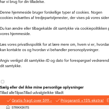
har vi brug for din tilladelse.
Denne hjemmeside bruger forskellige typer af cookies. Nogen
cookies indsættes af tredjepartstjenester, der vises på vores sider
Du kan ændre eller tilbagekalde dit samtykke via cookiepolitikken 
vores hjemmeside.
Læs vores privatlivspolitik for at lære mere om, hvem vi er, hvorda
kan kontakte os og hvordan vi behandler personoplysninger.
Angiv venligst dit samtykke-ID og dato for forespørgsel vedrøren
dit samtykke.
Sælg eller del ikke mine personlige oplysninger
Tillad alle
Tilpas
Tillad udvalgte
Ikke tilladt
Gratis fragt over 599,-
Prisgaranti +15% ekstra!
Hjem
STRIKKEKITS
>