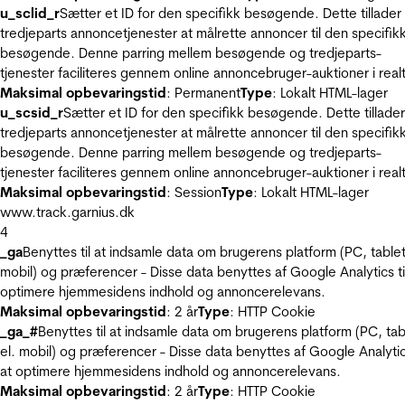
u_sclid_r
Sætter et ID for den specifikk besøgende. Dette tillader
tredjeparts annoncetjenester at målrette annoncer til den specifik
besøgende. Denne parring mellem besøgende og tredjeparts-
tjenester faciliteres gennem online annoncebruger-auktioner i realt
Maksimal opbevaringstid
: Permanent
Type
: Lokalt HTML-lager
u_scsid_r
Sætter et ID for den specifikk besøgende. Dette tillader
tredjeparts annoncetjenester at målrette annoncer til den specifik
besøgende. Denne parring mellem besøgende og tredjeparts-
tjenester faciliteres gennem online annoncebruger-auktioner i realt
Maksimal opbevaringstid
: Session
Type
: Lokalt HTML-lager
www.track.garnius.dk
4
_ga
Benyttes til at indsamle data om brugerens platform (PC, tablet
mobil) og præferencer - Disse data benyttes af Google Analytics til
optimere hjemmesidens indhold og annoncerelevans.
Maksimal opbevaringstid
: 2 år
Type
: HTTP Cookie
_ga_#
Benyttes til at indsamle data om brugerens platform (PC, tab
el. mobil) og præferencer - Disse data benyttes af Google Analytics
at optimere hjemmesidens indhold og annoncerelevans.
Maksimal opbevaringstid
: 2 år
Type
: HTTP Cookie