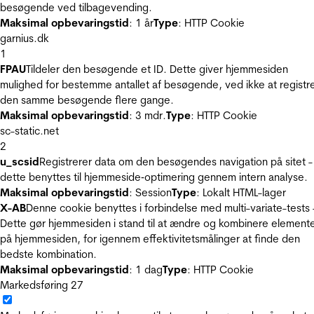
besøgende ved tilbagevending.
Maksimal opbevaringstid
: 1 år
Type
: HTTP Cookie
garnius.dk
1
FPAU
Tildeler den besøgende et ID. Dette giver hjemmesiden
mulighed for bestemme antallet af besøgende, ved ikke at registr
den samme besøgende flere gange.
Maksimal opbevaringstid
: 3 mdr.
Type
: HTTP Cookie
sc-static.net
2
u_scsid
Registrerer data om den besøgendes navigation på sitet -
dette benyttes til hjemmeside‐optimering gennem intern analyse.
Maksimal opbevaringstid
: Session
Type
: Lokalt HTML-lager
X-AB
Denne cookie benyttes i forbindelse med multi-variate-tests 
Dette gør hjemmesiden i stand til at ændre og kombinere element
på hjemmesiden, for igennem effektivitetsmålinger at finde den
bedste kombination.
Maksimal opbevaringstid
: 1 dag
Type
: HTTP Cookie
Markedsføring
27