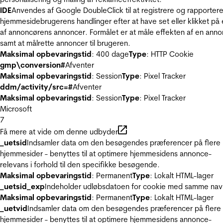
IDE
Anvendes af Google DoubleClick til at registrere og rapporter
hjemmesidebrugerens handlinger efter at have set eller klikket på
af annoncørens annoncer. Formålet er at måle effekten af en ann
samt at målrette annoncer til brugeren.
Maksimal opbevaringstid
: 400 dage
Type
: HTTP Cookie
gmp\conversion#
Afventer
Maksimal opbevaringstid
: Session
Type
: Pixel Tracker
ddm/activity/src=#
Afventer
Maksimal opbevaringstid
: Session
Type
: Pixel Tracker
Microsoft
7
Få mere at vide om denne udbyder
_uetsid
Indsamler data om den besøgendes præferencer på flere
hjemmesider - benyttes til at optimere hjemmesidens annonce-
relevans i forhold til den specifikke besøgende.
Maksimal opbevaringstid
: Permanent
Type
: Lokalt HTML-lager
_uetsid_exp
Indeholder udløbsdatoen for cookie med samme nav
Maksimal opbevaringstid
: Permanent
Type
: Lokalt HTML-lager
_uetvid
Indsamler data om den besøgendes præferencer på flere
hjemmesider - benyttes til at optimere hjemmesidens annonce-