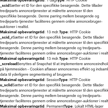
Maksimal opbevaringstid
: 1 dag
Type
: HTTP Cookie
_scid
Sætter et ID for den specifikke besøgende. Dette tillader
tredjeparts annoncetjenester at målrette annoncer til den
specifikke besøgende. Denne parring mellem besøgende og
tredjeparts-tjenester faciliteres gennem online annoncebruger-
auktioner i realtid.
Maksimal opbevaringstid
: 13 mdr.
Type
: HTTP Cookie
_scid_r
Sætter et ID for den specifikk besøgende. Dette tillader
tredjeparts annoncetjenester at målrette annoncer til den specifik
besøgende. Denne parring mellem besøgende og tredjeparts-
tjenester faciliteres gennem online annoncebruger-auktioner i realt
Maksimal opbevaringstid
: 13 mdr.
Type
: HTTP Cookie
_screload
Benyttes af Snapchat til at implementere annonceindho
på hjemmesiden - Cookien aflæser annoncernes effekt og indsaml
data til yderligere segmentering af brugerne.
Maksimal opbevaringstid
: Session
Type
: HTTP Cookie
u_sclid
Sætter et ID for den specifikk besøgende. Dette tillader
tredjeparts annoncetjenester at målrette annoncer til den specifik
besøgende. Denne parring mellem besøgende og tredjeparts-
tjenester faciliteres gennem online annoncebruger-auktioner i realt
Maksimal opbevaringstid
: Permanent
Type
: Lokalt HTML-lager