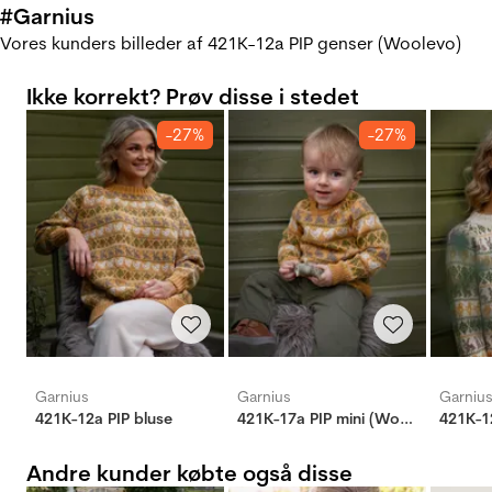
#Garnius
Vores kunders billeder af 421K-12a PIP genser (Woolevo)
Ikke korrekt? Prøv disse i stedet
-27%
-27%
Garnius
Garnius
Garniu
421K-12a PIP bluse
421K-17a PIP mini (Woolevo)
421K-1
Andre kunder købte også disse