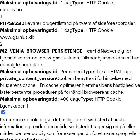
Maksimal opbevaringstid
: 1 dag
Type
: HTTP Cookie
garnius.no
1
PHPSESSID
Bevarer brugertilstand på tværs af sideforespørgsler.
Maksimal opbevaringstid
: 1 dag
Type
: HTTP Cookie
www.garnius.dk
2
M2_VENIA_BROWSER_PERSISTENCE__cartId
Nødvendig for
hjemmesidens indkøbsvogns-funktion. Tillader hjemmesiden at hus
de valgte produkter.
Maksimal opbevaringstid
: Permanent
Type
: Lokalt HTML-lager
private_content_version
Cookien benyttes i forbindelse med
brugerens cache - En cache optimerer hjemmesidens hastighed ve
laste bestemte procedurer på forhånd i browserens cache.
Maksimal opbevaringstid
: 400 dage
Type
: HTTP Cookie
Egenskaber
1
Præference-cookies gør det muligt for et websted at huske
information og ændre den måde webstedet tager sig ud på eller
måden det ser ud på, som for eksempel dit foretrukne sprog eller