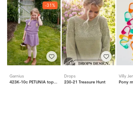
-31%
Garnius
Drops
Villy J
423K-10c PETUNIA topp mini (Woolevo)
230-21 Treasure Hunt