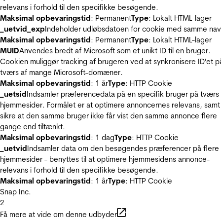
relevans i forhold til den specifikke besøgende.
Maksimal opbevaringstid
: Permanent
Type
: Lokalt HTML-lager
_uetvid_exp
Indeholder udløbsdatoen for cookie med samme nav
Maksimal opbevaringstid
: Permanent
Type
: Lokalt HTML-lager
MUID
Anvendes bredt af Microsoft som et unikt ID til en bruger.
Cookien muliggør tracking af brugeren ved at synkronisere ID'et p
tværs af mange Microsoft-domæner.
Maksimal opbevaringstid
: 1 år
Type
: HTTP Cookie
_uetsid
Indsamler præferencedata på en specifik bruger på tværs 
hjemmesider. Formålet er at optimere annoncernes relevans, samt
sikre at den samme bruger ikke får vist den samme annonce flere
gange end tiltænkt.
Maksimal opbevaringstid
: 1 dag
Type
: HTTP Cookie
_uetvid
Indsamler data om den besøgendes præferencer på flere
hjemmesider - benyttes til at optimere hjemmesidens annonce-
relevans i forhold til den specifikke besøgende.
Maksimal opbevaringstid
: 1 år
Type
: HTTP Cookie
Snap Inc.
2
Få mere at vide om denne udbyder