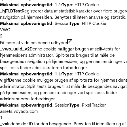
Maksimal opbevaringstid
: 1 år
Type
: HTTP Cookie
_hjTLDTest
Registrerer data af statistisk karakter over flere bruger
navigation på hjemmesiden. Benyttes til intern analyse og statistik.
Maksimal opbevaringstid
: Session
Type
: HTTP Cookie
VWO
2
Få mere at vide om denne udbyder
_vwo_uuid_v2
Denne cookie muliggør brugen af split-tests for
hjemmesidens administrator. Split-tests bruges til at måle de
besøgendes navigation på hjemmesiden, og gennem ændringer v
split-tests finder administratoren forbedringer.
Maksimal opbevaringstid
: 1 år
Type
: HTTP Cookie
v.gif
Denne cookie muliggør brugen af split-tests for hjemmesiden
administrator. Split-tests bruges til at måle de besøgendes navigat
på hjemmesiden, og gennem ændringer ved split-tests finder
administratoren forbedringer.
Maksimal opbevaringstid
: Session
Type
: Pixel Tracker
assets.voyado.com
1
_va
Indeholder ID for den besøgende. Benyttes til identificering af