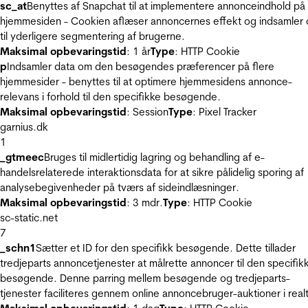
sc_at
Benyttes af Snapchat til at implementere annonceindhold på
hjemmesiden - Cookien aflæser annoncernes effekt og indsamler 
til yderligere segmentering af brugerne.
Maksimal opbevaringstid
: 1 år
Type
: HTTP Cookie
p
Indsamler data om den besøgendes præferencer på flere
hjemmesider - benyttes til at optimere hjemmesidens annonce-
relevans i forhold til den specifikke besøgende.
Maksimal opbevaringstid
: Session
Type
: Pixel Tracker
garnius.dk
1
_gtmeec
Bruges til midlertidig lagring og behandling af e-
handelsrelaterede interaktionsdata for at sikre pålidelig sporing af
analysebegivenheder på tværs af sideindlæsninger.
Maksimal opbevaringstid
: 3 mdr.
Type
: HTTP Cookie
sc-static.net
7
_schn1
Sætter et ID for den specifikk besøgende. Dette tillader
tredjeparts annoncetjenester at målrette annoncer til den specifik
besøgende. Denne parring mellem besøgende og tredjeparts-
tjenester faciliteres gennem online annoncebruger-auktioner i realt