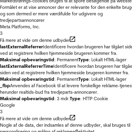
Markedsførings-cookies bruges til at spore besøgende på webste
Formålet er at vise annoncer der er relevante for den enkelte brug
og som dermed er mere værdifulde for udgivere og
tredjepartsannoncører
Meta Platforms, Inc.
3
Få mere at vide om denne udbyder
lastExternalReferrer
Identificere hvordan brugeren har tilgået sid
ved at registrere hvilken hjemmeside brugeren kommer fra.
Maksimal opbevaringstid
: Permanent
Type
: Lokalt HTML-lager
lastExternalReferrerTime
Identificere hvordan brugeren har tilgå
siden ved at registrere hvilken hjemmeside brugeren kommer fra.
Maksimal opbevaringstid
: Permanent
Type
: Lokalt HTML-lager
_fbp
Anvendes af Facebook til at levere forskellige reklame-tjenes
herunder realtids-bud fra tredjeparts-annoncører.
Maksimal opbevaringstid
: 3 mdr.
Type
: HTTP Cookie
Google
3
Få mere at vide om denne udbyder
Nogle af de data, der indsamles af denne udbyder, skal bruges til
personalisering og måling af reklameeffektivitet.