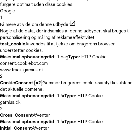
fungere optimalt uden disse cookies.
Google
1
Få mere at vide om denne udbyder
Nogle af de data, der indsamles af denne udbyder, skal bruges til
personalisering og måling af reklameeffektivitet.
test_cookie
Anvendes til at tjekke om brugerens browser
understøtter cookies.
Maksimal opbevaringstid
: 1 dag
Type
: HTTP Cookie
consent.cookiebot.com
www.track.garnius.dk
2
CookieConsent [x2]
Gemmer brugerens cookie-samtykke-tilstand
det aktuelle domæne.
Maksimal opbevaringstid
: 1 år
Type
: HTTP Cookie
garnius.dk
2
Cross_Consent
Afventer
Maksimal opbevaringstid
: 1 år
Type
: HTTP Cookie
Initial_Consent
Afventer