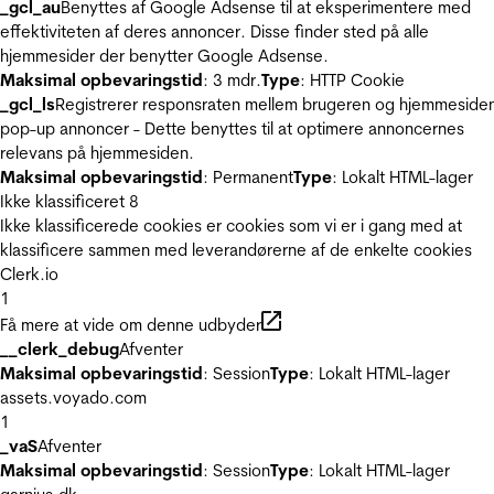
_gcl_au
Benyttes af Google Adsense til at eksperimentere med
effektiviteten af deres annoncer. Disse finder sted på alle
hjemmesider der benytter Google Adsense.
Maksimal opbevaringstid
: 3 mdr.
Type
: HTTP Cookie
_gcl_ls
Registrerer responsraten mellem brugeren og hjemmeside
pop-up annoncer - Dette benyttes til at optimere annoncernes
relevans på hjemmesiden.
Maksimal opbevaringstid
: Permanent
Type
: Lokalt HTML-lager
Ikke klassificeret
8
Ikke klassificerede cookies er cookies som vi er i gang med at
klassificere sammen med leverandørerne af de enkelte cookies
Clerk.io
1
Få mere at vide om denne udbyder
__clerk_debug
Afventer
Maksimal opbevaringstid
: Session
Type
: Lokalt HTML-lager
assets.voyado.com
1
_vaS
Afventer
Maksimal opbevaringstid
: Session
Type
: Lokalt HTML-lager