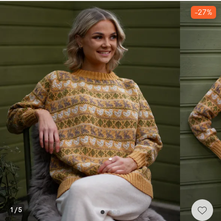
-27%
1
/
5