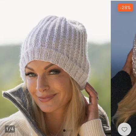
-28%
1
/
4