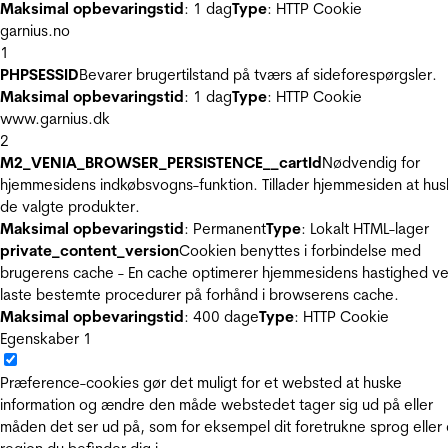
Maksimal opbevaringstid
: 1 dag
Type
: HTTP Cookie
garnius.no
1
PHPSESSID
Bevarer brugertilstand på tværs af sideforespørgsler.
Maksimal opbevaringstid
: 1 dag
Type
: HTTP Cookie
www.garnius.dk
2
M2_VENIA_BROWSER_PERSISTENCE__cartId
Nødvendig for
hjemmesidens indkøbsvogns-funktion. Tillader hjemmesiden at hus
de valgte produkter.
Maksimal opbevaringstid
: Permanent
Type
: Lokalt HTML-lager
private_content_version
Cookien benyttes i forbindelse med
brugerens cache - En cache optimerer hjemmesidens hastighed ve
laste bestemte procedurer på forhånd i browserens cache.
Maksimal opbevaringstid
: 400 dage
Type
: HTTP Cookie
Egenskaber
1
Præference-cookies gør det muligt for et websted at huske
information og ændre den måde webstedet tager sig ud på eller
måden det ser ud på, som for eksempel dit foretrukne sprog eller