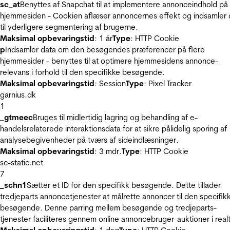
sc_at
Benyttes af Snapchat til at implementere annonceindhold på
hjemmesiden - Cookien aflæser annoncernes effekt og indsamler 
til yderligere segmentering af brugerne.
Maksimal opbevaringstid
: 1 år
Type
: HTTP Cookie
p
Indsamler data om den besøgendes præferencer på flere
hjemmesider - benyttes til at optimere hjemmesidens annonce-
relevans i forhold til den specifikke besøgende.
Maksimal opbevaringstid
: Session
Type
: Pixel Tracker
garnius.dk
1
_gtmeec
Bruges til midlertidig lagring og behandling af e-
handelsrelaterede interaktionsdata for at sikre pålidelig sporing af
analysebegivenheder på tværs af sideindlæsninger.
Maksimal opbevaringstid
: 3 mdr.
Type
: HTTP Cookie
sc-static.net
7
_schn1
Sætter et ID for den specifikk besøgende. Dette tillader
tredjeparts annoncetjenester at målrette annoncer til den specifik
besøgende. Denne parring mellem besøgende og tredjeparts-
tjenester faciliteres gennem online annoncebruger-auktioner i realt