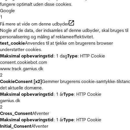
fungere optimalt uden disse cookies.
Google
1
Få mere at vide om denne udbyder
Nogle af de data, der indsamles af denne udbyder, skal bruges til
personalisering og måling af reklameeffektivitet.
test_cookie
Anvendes til at tjekke om brugerens browser
understøtter cookies.
Maksimal opbevaringstid
: 1 dag
Type
: HTTP Cookie
consent.cookiebot.com
www.track.garnius.dk
2
CookieConsent [x2]
Gemmer brugerens cookie-samtykke-tilstand
det aktuelle domæne.
Maksimal opbevaringstid
: 1 år
Type
: HTTP Cookie
garnius.dk
2
Cross_Consent
Afventer
Maksimal opbevaringstid
: 1 år
Type
: HTTP Cookie
Initial_Consent
Afventer