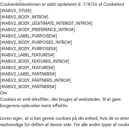
Cookiedeklarationen er sidst opdateret d. 7/4/26 af
Cookiebot
[#IABV2_TITLE#]
[#IABV2_BODY_INTRO#]
[#IABV2_BODY_LEGITIMATE_INTEREST_INTRO#]
[#IABV2_BODY_PREFERENCE_INTRO#]
[#IABV2_LABEL_PURPOSES#]
[#IABV2_BODY_PURPOSES_INTRO#]
[#IABV2_BODY_PURPOSES#]
[#IABV2_LABEL_FEATURES#]
[#IABV2_BODY_FEATURES_INTRO#]
[#IABV2_BODY_FEATURES#]
[#IABV2_LABEL_PARTNERS#]
[#IABV2_BODY_PARTNERS_INTRO#]
[#IABV2_BODY_PARTNERS#]
Om
Cookies er små tekstfiler, der bruges af websteder, til at gøre
brugerens oplevelse mere effektiv.
Loven siger, at vi kan genne cookies på din enhed, hvis de er stre
nødvendige for driften af denne side. For alle andre typer af cooki