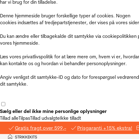
har vi brug for din tilladelse.
Denne hjemmeside bruger forskellige typer af cookies. Nogen
cookies indsættes af tredjepartstjenester, der vises på vores sider
Du kan ændre eller tilbagekalde dit samtykke via cookiepolitikken 
vores hjemmeside.
Læs vores privatlivspolitik for at lære mere om, hvem vi er, hvorda
kan kontakte os og hvordan vi behandler personoplysninger.
Angiv venligst dit samtykke-ID og dato for forespørgsel vedrøren
dit samtykke.
Sælg eller del ikke mine personlige oplysninger
Tillad alle
Tilpas
Tillad udvalgte
Ikke tilladt
Gratis fragt over 599,-
Prisgaranti +15% ekstra!
Hjem
STRIKKEKITS
>