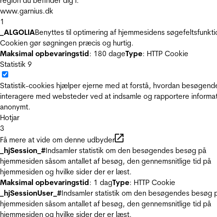
region du befinder dig i.
www.garnius.dk
1
_ALGOLIA
Benyttes til optimering af hjemmesidens søgefeltsfunkti
Cookien gør søgningen præcis og hurtig.
Maksimal opbevaringstid
: 180 dage
Type
: HTTP Cookie
Statistik
9
Statistik-cookies hjælper ejerne med at forstå, hvordan besøgend
interagere med websteder ved at indsamle og rapportere informa
anonymt.
Hotjar
3
Få mere at vide om denne udbyder
_hjSession_#
Indsamler statistik om den besøgendes besøg på
hjemmesiden såsom antallet af besøg, den gennemsnitlige tid på
hjemmesiden og hvilke sider der er læst.
Maksimal opbevaringstid
: 1 dag
Type
: HTTP Cookie
_hjSessionUser_#
Indsamler statistik om den besøgendes besøg 
hjemmesiden såsom antallet af besøg, den gennemsnitlige tid på
hjemmesiden og hvilke sider der er læst.