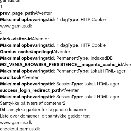
garnius.dk
1
prev_page_path
Afventer
Maksimal opbevaringstid
: 1 dag
Type
: HTTP Cookie
www.garnius.dk
5
clerk-visitor-id
Afventer
Maksimal opbevaringstid
: 1 dag
Type
: HTTP Cookie
Garnius-cache#apollogql
Afventer
Maksimal opbevaringstid
: Permanent
Type
: IndexedDB
M2_VENIA_BROWSER_PERSISTENCE__magento_cache_id
Afve
Maksimal opbevaringstid
: Permanent
Type
: Lokalt HTML-lager
scrollLock
Afventer
Maksimal opbevaringstid
: Session
Type
: Lokalt HTML-lager
success_login_redirect_path
Afventer
Maksimal opbevaringstid
: Session
Type
: Lokalt HTML-lager
Samtykke på tværs af domæner
2
Dit samtykke gælder for følgende domæner:
Liste over domæner, dit samtykke gælder for:
www.garnius.dk
checkout.garnius.dk