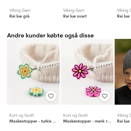
Viking Garn
Viking Garn
Viking 
Rai lue grå
Rai lue svart
Rai lue
Andre kunder købte også disse
Kort og Godt
Kort og Godt
Viking 
Maskestopper - turkis blomst
Maskestopper - mørk rosa blomst
Rai lue