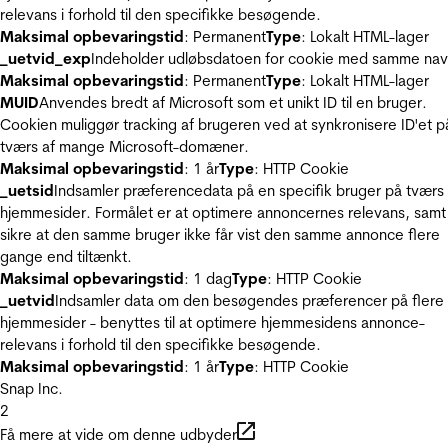
relevans i forhold til den specifikke besøgende.
Maksimal opbevaringstid
: Permanent
Type
: Lokalt HTML-lager
_uetvid_exp
Indeholder udløbsdatoen for cookie med samme nav
Maksimal opbevaringstid
: Permanent
Type
: Lokalt HTML-lager
MUID
Anvendes bredt af Microsoft som et unikt ID til en bruger.
Cookien muliggør tracking af brugeren ved at synkronisere ID'et p
tværs af mange Microsoft-domæner.
Maksimal opbevaringstid
: 1 år
Type
: HTTP Cookie
_uetsid
Indsamler præferencedata på en specifik bruger på tværs 
hjemmesider. Formålet er at optimere annoncernes relevans, samt
sikre at den samme bruger ikke får vist den samme annonce flere
gange end tiltænkt.
Maksimal opbevaringstid
: 1 dag
Type
: HTTP Cookie
_uetvid
Indsamler data om den besøgendes præferencer på flere
hjemmesider - benyttes til at optimere hjemmesidens annonce-
relevans i forhold til den specifikke besøgende.
Maksimal opbevaringstid
: 1 år
Type
: HTTP Cookie
Snap Inc.
2
Få mere at vide om denne udbyder