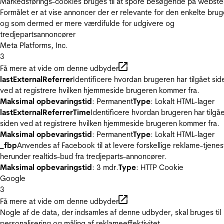
Markedsførings-cookies bruges til at spore besøgende på webste
Formålet er at vise annoncer der er relevante for den enkelte brug
og som dermed er mere værdifulde for udgivere og
tredjepartsannoncører
Meta Platforms, Inc.
3
Få mere at vide om denne udbyder
lastExternalReferrer
Identificere hvordan brugeren har tilgået sid
ved at registrere hvilken hjemmeside brugeren kommer fra.
Maksimal opbevaringstid
: Permanent
Type
: Lokalt HTML-lager
lastExternalReferrerTime
Identificere hvordan brugeren har tilgå
siden ved at registrere hvilken hjemmeside brugeren kommer fra.
Maksimal opbevaringstid
: Permanent
Type
: Lokalt HTML-lager
_fbp
Anvendes af Facebook til at levere forskellige reklame-tjenes
herunder realtids-bud fra tredjeparts-annoncører.
Maksimal opbevaringstid
: 3 mdr.
Type
: HTTP Cookie
Google
3
Få mere at vide om denne udbyder
Nogle af de data, der indsamles af denne udbyder, skal bruges til
personalisering og måling af reklameeffektivitet.