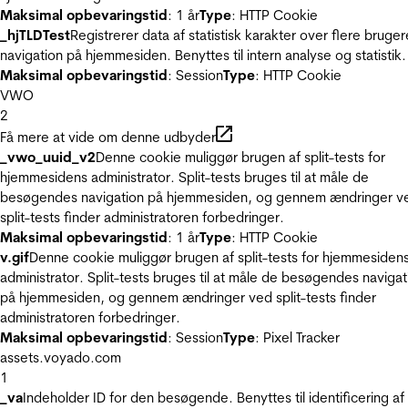
Maksimal opbevaringstid
: 1 år
Type
: HTTP Cookie
_hjTLDTest
Registrerer data af statistisk karakter over flere bruger
navigation på hjemmesiden. Benyttes til intern analyse og statistik.
Maksimal opbevaringstid
: Session
Type
: HTTP Cookie
VWO
2
Få mere at vide om denne udbyder
_vwo_uuid_v2
Denne cookie muliggør brugen af split-tests for
hjemmesidens administrator. Split-tests bruges til at måle de
besøgendes navigation på hjemmesiden, og gennem ændringer v
split-tests finder administratoren forbedringer.
Maksimal opbevaringstid
: 1 år
Type
: HTTP Cookie
v.gif
Denne cookie muliggør brugen af split-tests for hjemmesiden
administrator. Split-tests bruges til at måle de besøgendes navigat
på hjemmesiden, og gennem ændringer ved split-tests finder
administratoren forbedringer.
Maksimal opbevaringstid
: Session
Type
: Pixel Tracker
assets.voyado.com
1
_va
Indeholder ID for den besøgende. Benyttes til identificering af