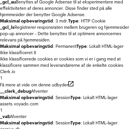
_gcl_au
Benyttes af Google Adsense til at eksperimentere med
effektiviteten af deres annoncer. Disse finder sted på alle
hjemmesider der benytter Google Adsense.
Maksimal opbevaringstid
: 3 mdr.
Type
: HTTP Cookie
_gcl_ls
Registrerer responsraten mellem brugeren og hjemmeside
pop-up annoncer - Dette benyttes til at optimere annoncernes
relevans på hjemmesiden.
Maksimal opbevaringstid
: Permanent
Type
: Lokalt HTML-lager
Ikke klassificeret
8
Ikke klassificerede cookies er cookies som vi er i gang med at
klassificere sammen med leverandørerne af de enkelte cookies
Clerk.io
1
Få mere at vide om denne udbyder
__clerk_debug
Afventer
Maksimal opbevaringstid
: Session
Type
: Lokalt HTML-lager
assets.voyado.com
1
_vaS
Afventer
Maksimal opbevaringstid
: Session
Type
: Lokalt HTML-lager