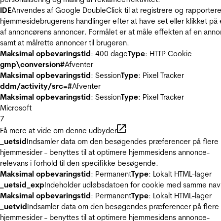
IDE
Anvendes af Google DoubleClick til at registrere og rapporter
hjemmesidebrugerens handlinger efter at have set eller klikket på
af annoncørens annoncer. Formålet er at måle effekten af en ann
samt at målrette annoncer til brugeren.
Maksimal opbevaringstid
: 400 dage
Type
: HTTP Cookie
gmp\conversion#
Afventer
Maksimal opbevaringstid
: Session
Type
: Pixel Tracker
ddm/activity/src=#
Afventer
Maksimal opbevaringstid
: Session
Type
: Pixel Tracker
Microsoft
7
Få mere at vide om denne udbyder
_uetsid
Indsamler data om den besøgendes præferencer på flere
hjemmesider - benyttes til at optimere hjemmesidens annonce-
relevans i forhold til den specifikke besøgende.
Maksimal opbevaringstid
: Permanent
Type
: Lokalt HTML-lager
_uetsid_exp
Indeholder udløbsdatoen for cookie med samme nav
Maksimal opbevaringstid
: Permanent
Type
: Lokalt HTML-lager
_uetvid
Indsamler data om den besøgendes præferencer på flere
hjemmesider - benyttes til at optimere hjemmesidens annonce-