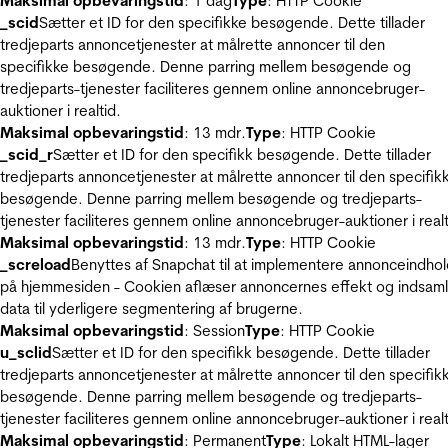
Maksimal opbevaringstid
: 1 dag
Type
: HTTP Cookie
_scid
Sætter et ID for den specifikke besøgende. Dette tillader
tredjeparts annoncetjenester at målrette annoncer til den
specifikke besøgende. Denne parring mellem besøgende og
tredjeparts-tjenester faciliteres gennem online annoncebruger-
auktioner i realtid.
Maksimal opbevaringstid
: 13 mdr.
Type
: HTTP Cookie
_scid_r
Sætter et ID for den specifikk besøgende. Dette tillader
tredjeparts annoncetjenester at målrette annoncer til den specifik
besøgende. Denne parring mellem besøgende og tredjeparts-
tjenester faciliteres gennem online annoncebruger-auktioner i realt
Maksimal opbevaringstid
: 13 mdr.
Type
: HTTP Cookie
_screload
Benyttes af Snapchat til at implementere annonceindho
på hjemmesiden - Cookien aflæser annoncernes effekt og indsaml
data til yderligere segmentering af brugerne.
Maksimal opbevaringstid
: Session
Type
: HTTP Cookie
u_sclid
Sætter et ID for den specifikk besøgende. Dette tillader
tredjeparts annoncetjenester at målrette annoncer til den specifik
besøgende. Denne parring mellem besøgende og tredjeparts-
tjenester faciliteres gennem online annoncebruger-auktioner i realt
Maksimal opbevaringstid
: Permanent
Type
: Lokalt HTML-lager