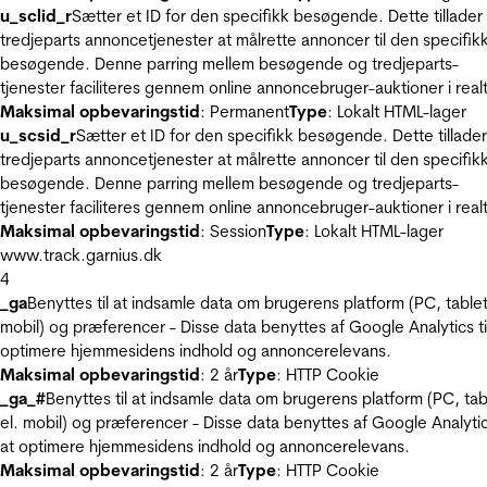
u_sclid_r
Sætter et ID for den specifikk besøgende. Dette tillader
tredjeparts annoncetjenester at målrette annoncer til den specifik
besøgende. Denne parring mellem besøgende og tredjeparts-
tjenester faciliteres gennem online annoncebruger-auktioner i realt
Maksimal opbevaringstid
: Permanent
Type
: Lokalt HTML-lager
u_scsid_r
Sætter et ID for den specifikk besøgende. Dette tillader
tredjeparts annoncetjenester at målrette annoncer til den specifik
besøgende. Denne parring mellem besøgende og tredjeparts-
tjenester faciliteres gennem online annoncebruger-auktioner i realt
Maksimal opbevaringstid
: Session
Type
: Lokalt HTML-lager
www.track.garnius.dk
4
_ga
Benyttes til at indsamle data om brugerens platform (PC, tablet
mobil) og præferencer - Disse data benyttes af Google Analytics til
optimere hjemmesidens indhold og annoncerelevans.
Maksimal opbevaringstid
: 2 år
Type
: HTTP Cookie
_ga_#
Benyttes til at indsamle data om brugerens platform (PC, tab
el. mobil) og præferencer - Disse data benyttes af Google Analytics
at optimere hjemmesidens indhold og annoncerelevans.
Maksimal opbevaringstid
: 2 år
Type
: HTTP Cookie