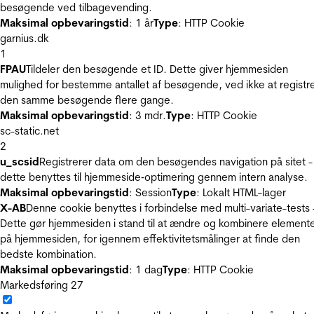
besøgende ved tilbagevending.
Maksimal opbevaringstid
: 1 år
Type
: HTTP Cookie
garnius.dk
1
FPAU
Tildeler den besøgende et ID. Dette giver hjemmesiden
mulighed for bestemme antallet af besøgende, ved ikke at registr
den samme besøgende flere gange.
Maksimal opbevaringstid
: 3 mdr.
Type
: HTTP Cookie
sc-static.net
2
u_scsid
Registrerer data om den besøgendes navigation på sitet -
dette benyttes til hjemmeside‐optimering gennem intern analyse.
Maksimal opbevaringstid
: Session
Type
: Lokalt HTML-lager
X-AB
Denne cookie benyttes i forbindelse med multi-variate-tests 
Dette gør hjemmesiden i stand til at ændre og kombinere element
på hjemmesiden, for igennem effektivitetsmålinger at finde den
bedste kombination.
Maksimal opbevaringstid
: 1 dag
Type
: HTTP Cookie
Markedsføring
27