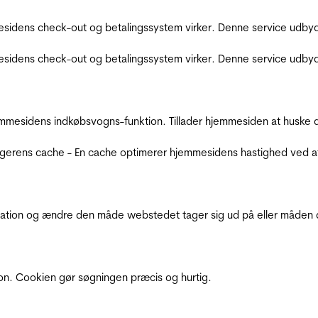
sidens check-out og betalingssystem virker. Denne service udbyd
sidens check-out og betalingssystem virker. Denne service udbyd
mmesidens indkøbsvogns-funktion. Tillader hjemmesiden at huske d
ugerens cache - En cache optimerer hjemmesidens hastighed ved a
ation og ændre den måde webstedet tager sig ud på eller måden de
ion. Cookien gør søgningen præcis og hurtig.