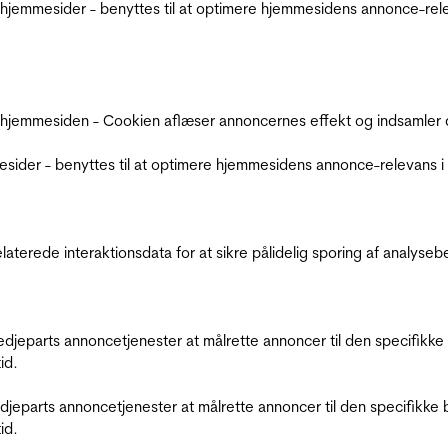
jemmesider - benyttes til at optimere hjemmesidens annonce-relev
 hjemmesiden - Cookien aflæser annoncernes effekt og indsamler d
der - benyttes til at optimere hjemmesidens annonce-relevans i f
relaterede interaktionsdata for at sikre pålidelig sporing af analys
tredjeparts annoncetjenester at målrette annoncer til den specifi
id.
redjeparts annoncetjenester at målrette annoncer til den specifi
id.