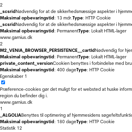
2
_scsrid
Nødvendig for at de sikkerhedsmæssige aspekter i hjemme
Maksimal opbevaringstid
: 13 mdr.
Type
: HTTP Cookie
_scsrid
Nødvendig for at de sikkerhedsmæssige aspekter i hjemme
Maksimal opbevaringstid
: Permanent
Type
: Lokalt HTML-lager
www.garnius.dk
2
M2_VENIA_BROWSER_PERSISTENCE__cartId
Nødvendig for hje
Maksimal opbevaringstid
: Permanent
Type
: Lokalt HTML-lager
private_content_version
Cookien benyttes i forbindelse med br
Maksimal opbevaringstid
: 400 dage
Type
: HTTP Cookie
Egenskaber
1
Præference-cookies gør det muligt for et websted at huske inform
region du befinder dig i.
www.garnius.dk
1
_ALGOLIA
Benyttes til optimering af hjemmesidens søgefeltsfunkt
Maksimal opbevaringstid
: 180 dage
Type
: HTTP Cookie
Statistik
12