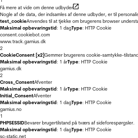
1
Få mere at vide om denne udbyder
Nogle af de data, der indsamles af denne udbyder, er til personali
test_cookie
Anvendes til at tjekke om brugerens browser underst
Maksimal opbevaringstid
: 1 dag
Type
: HTTP Cookie
consent.cookiebot.com
www.track.garnius.dk
2
CookieConsent [x2]
Gemmer brugerens cookie-samtykke-tilstand
Maksimal opbevaringstid
: 1 år
Type
: HTTP Cookie
garnius.dk
2
Cross_Consent
Afventer
Maksimal opbevaringstid
: 1 år
Type
: HTTP Cookie
Initial_Consent
Afventer
Maksimal opbevaringstid
: 1 dag
Type
: HTTP Cookie
garnius.no
1
PHPSESSID
Bevarer brugertilstand på tværs af sideforespørgsler.
Maksimal opbevaringstid
: 1 dag
Type
: HTTP Cookie
sc-static.net