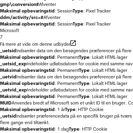
gmp\conversion#
Afventer
Maksimal opbevaringstid
: Session
Type
: Pixel Tracker
ddm/activity/src=#
Afventer
Maksimal opbevaringstid
: Session
Type
: Pixel Tracker
Microsoft
7
Få mere at vide om denne udbyder
_uetsid
Indsamler data om den besøgendes præferencer på flere hj
Maksimal opbevaringstid
: Permanent
Type
: Lokalt HTML-lager
_uetsid_exp
Indeholder udløbsdatoen for cookie med samme nav
Maksimal opbevaringstid
: Permanent
Type
: Lokalt HTML-lager
_uetvid
Indsamler data om den besøgendes præferencer på flere h
Maksimal opbevaringstid
: Permanent
Type
: Lokalt HTML-lager
_uetvid_exp
Indeholder udløbsdatoen for cookie med samme nav
Maksimal opbevaringstid
: Permanent
Type
: Lokalt HTML-lager
MUID
Anvendes bredt af Microsoft som et unikt ID til en bruger. 
Maksimal opbevaringstid
: 1 år
Type
: HTTP Cookie
_uetsid
Indsamler præferencedata på en specifik bruger på tværs 
flere gange end tiltænkt.
Maksimal opbevaringstid
: 1 dag
Type
: HTTP Cookie