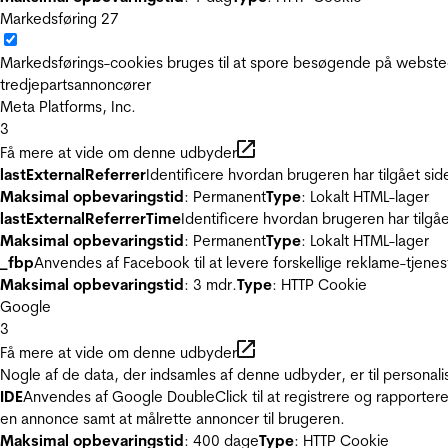
Markedsføring
27
Markedsførings-cookies bruges til at spore besøgende på websted
tredjepartsannoncører
Meta Platforms, Inc.
3
Få mere at vide om denne udbyder
lastExternalReferrer
Identificere hvordan brugeren har tilgået si
Maksimal opbevaringstid
: Permanent
Type
: Lokalt HTML-lager
lastExternalReferrerTime
Identificere hvordan brugeren har tilgå
Maksimal opbevaringstid
: Permanent
Type
: Lokalt HTML-lager
_fbp
Anvendes af Facebook til at levere forskellige reklame-tjenes
Maksimal opbevaringstid
: 3 mdr.
Type
: HTTP Cookie
Google
3
Få mere at vide om denne udbyder
Nogle af de data, der indsamles af denne udbyder, er til personali
IDE
Anvendes af Google DoubleClick til at registrere og rapportere
en annonce samt at målrette annoncer til brugeren.
Maksimal opbevaringstid
: 400 dage
Type
: HTTP Cookie