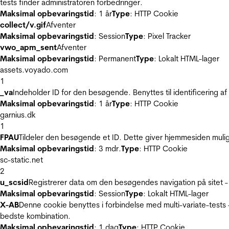
tests finder administratoren forbedringer.
Maksimal opbevaringstid
: 1 år
Type
: HTTP Cookie
collect/v.gif
Afventer
Maksimal opbevaringstid
: Session
Type
: Pixel Tracker
vwo_apm_sent
Afventer
Maksimal opbevaringstid
: Permanent
Type
: Lokalt HTML-lager
assets.voyado.com
1
_va
Indeholder ID for den besøgende. Benyttes til identificering 
Maksimal opbevaringstid
: 1 år
Type
: HTTP Cookie
garnius.dk
1
FPAU
Tildeler den besøgende et ID. Dette giver hjemmesiden mul
Maksimal opbevaringstid
: 3 mdr.
Type
: HTTP Cookie
sc-static.net
2
u_scsid
Registrerer data om den besøgendes navigation på sitet -
Maksimal opbevaringstid
: Session
Type
: Lokalt HTML-lager
X-AB
Denne cookie benyttes i forbindelse med multi-variate-tests
bedste kombination.
Maksimal opbevaringstid
: 1 dag
Type
: HTTP Cookie