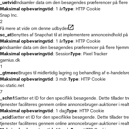
_uetvid
Indsamler data om den besøgendes præferencer på flere h
Maksimal opbevaringstid
: 1 år
Type
: HTTP Cookie
Snap Inc.
2
Få mere at vide om denne udbyder
sc_at
Benyttes af Snapchat til at implementere annonceindhold på
Maksimal opbevaringstid
: 1 år
Type
: HTTP Cookie
p
Indsamler data om den besøgendes præferencer på flere hjemmesi
Maksimal opbevaringstid
: Session
Type
: Pixel Tracker
garnius.dk
1
_gtmeec
Bruges til midlertidig lagring og behandling af e-handels
Maksimal opbevaringstid
: 3 mdr.
Type
: HTTP Cookie
sc-static.net
7
_schn1
Sætter et ID for den specifikk besøgende. Dette tillader 
tjenester faciliteres gennem online annoncebruger-auktioner i realt
Maksimal opbevaringstid
: 1 dag
Type
: HTTP Cookie
_scid
Sætter et ID for den specifikke besøgende. Dette tillader t
tjenester faciliteres gennem online annoncebruger-auktioner i realt