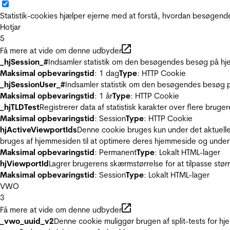
Statistik-cookies hjælper ejerne med at forstå, hvordan besøgen
Hotjar
5
Få mere at vide om denne udbyder
_hjSession_#
Indsamler statistik om den besøgendes besøg på hje
Maksimal opbevaringstid
: 1 dag
Type
: HTTP Cookie
_hjSessionUser_#
Indsamler statistik om den besøgendes besøg p
Maksimal opbevaringstid
: 1 år
Type
: HTTP Cookie
_hjTLDTest
Registrerer data af statistisk karakter over flere bruge
Maksimal opbevaringstid
: Session
Type
: HTTP Cookie
hjActiveViewportIds
Denne cookie bruges kun under det aktuelle
bruges af hjemmesiden til at optimere deres hjemmeside og under
Maksimal opbevaringstid
: Permanent
Type
: Lokalt HTML-lager
hjViewportId
Lagrer brugerens skærmstørrelse for at tilpasse stør
Maksimal opbevaringstid
: Session
Type
: Lokalt HTML-lager
VWO
3
Få mere at vide om denne udbyder
_vwo_uuid_v2
Denne cookie muliggør brugen af split-tests for h