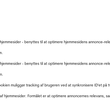
emmesider - benyttes til at optimere hjemmesidens annonce-relev
n.
jemmesider - benyttes til at optimere hjemmesidens annonce-relev
n.
Cookien muliggør tracking af brugeren ved at synkronisere ID'et p
af hjemmesider. Formålet er at optimere annoncernes relevans, s