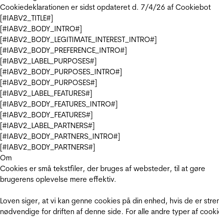
Cookiedeklarationen er sidst opdateret d. 7/4/26 af
Cookiebot
[#IABV2_TITLE#]
[#IABV2_BODY_INTRO#]
[#IABV2_BODY_LEGITIMATE_INTEREST_INTRO#]
[#IABV2_BODY_PREFERENCE_INTRO#]
[#IABV2_LABEL_PURPOSES#]
[#IABV2_BODY_PURPOSES_INTRO#]
[#IABV2_BODY_PURPOSES#]
[#IABV2_LABEL_FEATURES#]
[#IABV2_BODY_FEATURES_INTRO#]
[#IABV2_BODY_FEATURES#]
[#IABV2_LABEL_PARTNERS#]
[#IABV2_BODY_PARTNERS_INTRO#]
[#IABV2_BODY_PARTNERS#]
Om
Cookies er små tekstfiler, der bruges af websteder, til at gøre
brugerens oplevelse mere effektiv.
Loven siger, at vi kan genne cookies på din enhed, hvis de er stre
nødvendige for driften af denne side. For alle andre typer af cooki