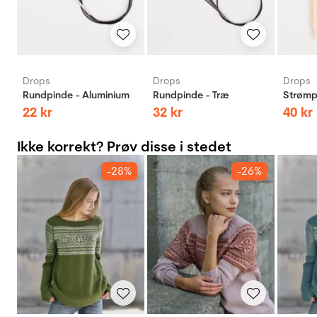
Drops
Drops
Drops
Rundpinde - Aluminium
Rundpinde - Træ
Strømp
22
kr
32
kr
40
kr
Ikke korrekt? Prøv disse i stedet
-28%
-26%