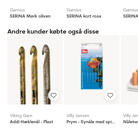
Garnius
Garnius
Garniu
SERINA Mørk oliven
SERINA kort rosa
SERINA
Andre kunder købte også disse
Viking Garn
Villy Jensen
Villy J
Addi Hæklenål - Plast
Prym - Synåle med spids (6stk) - 18-22
Nåletwi