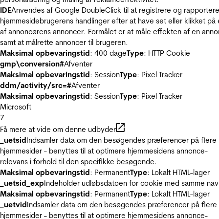
IDE
Anvendes af Google DoubleClick til at registrere og rapporter
hjemmesidebrugerens handlinger efter at have set eller klikket på
af annoncørens annoncer. Formålet er at måle effekten af en ann
samt at målrette annoncer til brugeren.
Maksimal opbevaringstid
: 400 dage
Type
: HTTP Cookie
gmp\conversion#
Afventer
Maksimal opbevaringstid
: Session
Type
: Pixel Tracker
ddm/activity/src=#
Afventer
Maksimal opbevaringstid
: Session
Type
: Pixel Tracker
Microsoft
7
Få mere at vide om denne udbyder
_uetsid
Indsamler data om den besøgendes præferencer på flere
hjemmesider - benyttes til at optimere hjemmesidens annonce-
relevans i forhold til den specifikke besøgende.
Maksimal opbevaringstid
: Permanent
Type
: Lokalt HTML-lager
_uetsid_exp
Indeholder udløbsdatoen for cookie med samme nav
Maksimal opbevaringstid
: Permanent
Type
: Lokalt HTML-lager
_uetvid
Indsamler data om den besøgendes præferencer på flere
hjemmesider - benyttes til at optimere hjemmesidens annonce-