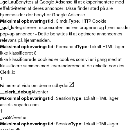
_gcl_au
Benyttes af Google Adsense til at eksperimentere med
effektiviteten af deres annoncer. Disse finder sted på alle
hjemmesider der benytter Google Adsense.
Maksimal opbevaringstid
: 3 mdr.
Type
: HTTP Cookie
_gcl_ls
Registrerer responsraten mellem brugeren og hjemmeside
pop-up annoncer - Dette benyttes til at optimere annoncernes
relevans på hjemmesiden.
Maksimal opbevaringstid
: Permanent
Type
: Lokalt HTML-lager
Ikke klassificeret
8
Ikke klassificerede cookies er cookies som vi er i gang med at
klassificere sammen med leverandørerne af de enkelte cookies
Clerk.io
1
Få mere at vide om denne udbyder
__clerk_debug
Afventer
Maksimal opbevaringstid
: Session
Type
: Lokalt HTML-lager
assets.voyado.com
1
_vaS
Afventer
Maksimal opbevaringstid
: Session
Type
: Lokalt HTML-lager