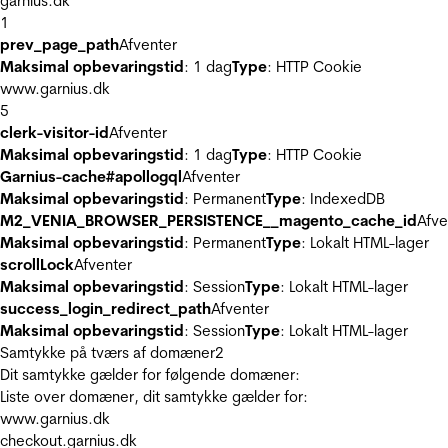
garnius.dk
1
prev_page_path
Afventer
Maksimal opbevaringstid
: 1 dag
Type
: HTTP Cookie
www.garnius.dk
5
clerk-visitor-id
Afventer
Maksimal opbevaringstid
: 1 dag
Type
: HTTP Cookie
Garnius-cache#apollogql
Afventer
Maksimal opbevaringstid
: Permanent
Type
: IndexedDB
M2_VENIA_BROWSER_PERSISTENCE__magento_cache_id
Afve
Maksimal opbevaringstid
: Permanent
Type
: Lokalt HTML-lager
scrollLock
Afventer
Maksimal opbevaringstid
: Session
Type
: Lokalt HTML-lager
success_login_redirect_path
Afventer
Maksimal opbevaringstid
: Session
Type
: Lokalt HTML-lager
Samtykke på tværs af domæner
2
Dit samtykke gælder for følgende domæner:
Liste over domæner, dit samtykke gælder for:
www.garnius.dk
checkout.garnius.dk