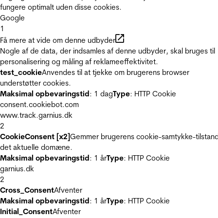
fungere optimalt uden disse cookies.
Google
1
Få mere at vide om denne udbyder
Nogle af de data, der indsamles af denne udbyder, skal bruges til
personalisering og måling af reklameeffektivitet.
test_cookie
Anvendes til at tjekke om brugerens browser
understøtter cookies.
Maksimal opbevaringstid
: 1 dag
Type
: HTTP Cookie
consent.cookiebot.com
www.track.garnius.dk
2
CookieConsent [x2]
Gemmer brugerens cookie-samtykke-tilstand
det aktuelle domæne.
Maksimal opbevaringstid
: 1 år
Type
: HTTP Cookie
garnius.dk
2
Cross_Consent
Afventer
Maksimal opbevaringstid
: 1 år
Type
: HTTP Cookie
Initial_Consent
Afventer