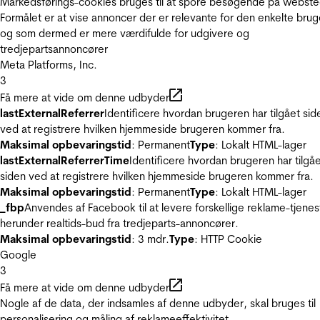
Markedsførings-cookies bruges til at spore besøgende på webste
Formålet er at vise annoncer der er relevante for den enkelte brug
og som dermed er mere værdifulde for udgivere og
tredjepartsannoncører
Meta Platforms, Inc.
3
Få mere at vide om denne udbyder
lastExternalReferrer
Identificere hvordan brugeren har tilgået sid
ved at registrere hvilken hjemmeside brugeren kommer fra.
Maksimal opbevaringstid
: Permanent
Type
: Lokalt HTML-lager
lastExternalReferrerTime
Identificere hvordan brugeren har tilgå
siden ved at registrere hvilken hjemmeside brugeren kommer fra.
Maksimal opbevaringstid
: Permanent
Type
: Lokalt HTML-lager
_fbp
Anvendes af Facebook til at levere forskellige reklame-tjenes
herunder realtids-bud fra tredjeparts-annoncører.
Maksimal opbevaringstid
: 3 mdr.
Type
: HTTP Cookie
Google
3
Få mere at vide om denne udbyder
Nogle af de data, der indsamles af denne udbyder, skal bruges til
personalisering og måling af reklameeffektivitet.