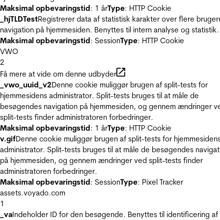
Maksimal opbevaringstid
: 1 år
Type
: HTTP Cookie
_hjTLDTest
Registrerer data af statistisk karakter over flere bruger
navigation på hjemmesiden. Benyttes til intern analyse og statistik.
Maksimal opbevaringstid
: Session
Type
: HTTP Cookie
VWO
2
Få mere at vide om denne udbyder
_vwo_uuid_v2
Denne cookie muliggør brugen af split-tests for
hjemmesidens administrator. Split-tests bruges til at måle de
besøgendes navigation på hjemmesiden, og gennem ændringer v
split-tests finder administratoren forbedringer.
Maksimal opbevaringstid
: 1 år
Type
: HTTP Cookie
v.gif
Denne cookie muliggør brugen af split-tests for hjemmesiden
administrator. Split-tests bruges til at måle de besøgendes navigat
på hjemmesiden, og gennem ændringer ved split-tests finder
administratoren forbedringer.
Maksimal opbevaringstid
: Session
Type
: Pixel Tracker
assets.voyado.com
1
_va
Indeholder ID for den besøgende. Benyttes til identificering af