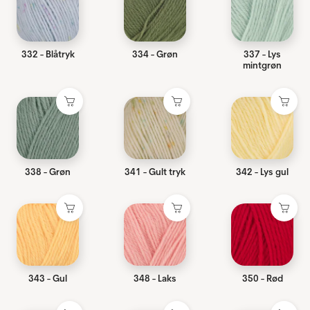
332 - Blåtryk
334 - Grøn
337 - Lys
mintgrøn
338 - Grøn
341 - Gult tryk
342 - Lys gul
343 - Gul
348 - Laks
350 - Rød