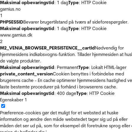
Maksimal opbevaringstid
: 1 dag
Type
: HTTP Cookie
garnius.no
1
PHPSESSID
Bevarer brugertilstand på tværs af sideforespørgsler.
Maksimal opbevaringstid
: 1 dag
Type
: HTTP Cookie
www.garnius.dk
2
M2_VENIA_BROWSER_PERSISTENCE__cartId
Nødvendig for
hjemmesidens indkøbsvogns-funktion. Tillader hjemmesiden at hus
de valgte produkter.
Maksimal opbevaringstid
: Permanent
Type
: Lokalt HTML-lager
private_content_version
Cookien benyttes i forbindelse med
brugerens cache - En cache optimerer hjemmesidens hastighed ve
laste bestemte procedurer på forhånd i browserens cache.
Maksimal opbevaringstid
: 400 dage
Type
: HTTP Cookie
Egenskaber
1
Præference-cookies gør det muligt for et websted at huske
information og ændre den måde webstedet tager sig ud på eller
måden det ser ud på, som for eksempel dit foretrukne sprog eller