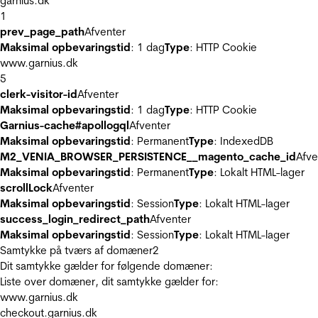
garnius.dk
1
prev_page_path
Afventer
Maksimal opbevaringstid
: 1 dag
Type
: HTTP Cookie
www.garnius.dk
5
clerk-visitor-id
Afventer
Maksimal opbevaringstid
: 1 dag
Type
: HTTP Cookie
Garnius-cache#apollogql
Afventer
Maksimal opbevaringstid
: Permanent
Type
: IndexedDB
M2_VENIA_BROWSER_PERSISTENCE__magento_cache_id
Afve
Maksimal opbevaringstid
: Permanent
Type
: Lokalt HTML-lager
scrollLock
Afventer
Maksimal opbevaringstid
: Session
Type
: Lokalt HTML-lager
success_login_redirect_path
Afventer
Maksimal opbevaringstid
: Session
Type
: Lokalt HTML-lager
Samtykke på tværs af domæner
2
Dit samtykke gælder for følgende domæner:
Liste over domæner, dit samtykke gælder for:
www.garnius.dk
checkout.garnius.dk