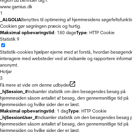
region du befinder dig i.
www.garnius.dk
1
_ALGOLIA
Benyttes til optimering af hjemmesidens søgefeltsfunkti
Cookien gør søgningen præcis og hurtig.
Maksimal opbevaringstid
: 180 dage
Type
: HTTP Cookie
Statistik
9
Statistik-cookies hjælper ejerne med at forstå, hvordan besøgend
interagere med websteder ved at indsamle og rapportere informa
anonymt.
Hotjar
3
Få mere at vide om denne udbyder
_hjSession_#
Indsamler statistik om den besøgendes besøg på
hjemmesiden såsom antallet af besøg, den gennemsnitlige tid på
hjemmesiden og hvilke sider der er læst.
Maksimal opbevaringstid
: 1 dag
Type
: HTTP Cookie
_hjSessionUser_#
Indsamler statistik om den besøgendes besøg 
hjemmesiden såsom antallet af besøg, den gennemsnitlige tid på
hjemmesiden og hvilke sider der er læst.