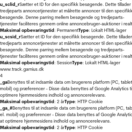
u_sclid_r
Sætter et ID for den specifikk besøgende. Dette tillader
tredjeparts annoncetjenester at målrette annoncer til den specifik
besøgende. Denne parring mellem besøgende og tredjeparts-
tjenester faciliteres gennem online annoncebruger-auktioner i realt
Maksimal opbevaringstid
: Permanent
Type
: Lokalt HTML-lager
u_scsid_r
Sætter et ID for den specifikk besøgende. Dette tillader
tredjeparts annoncetjenester at målrette annoncer til den specifik
besøgende. Denne parring mellem besøgende og tredjeparts-
tjenester faciliteres gennem online annoncebruger-auktioner i realt
Maksimal opbevaringstid
: Session
Type
: Lokalt HTML-lager
www.track.garnius.dk
4
_ga
Benyttes til at indsamle data om brugerens platform (PC, tablet
mobil) og præferencer - Disse data benyttes af Google Analytics til
optimere hjemmesidens indhold og annoncerelevans.
Maksimal opbevaringstid
: 2 år
Type
: HTTP Cookie
_ga_#
Benyttes til at indsamle data om brugerens platform (PC, tab
el. mobil) og præferencer - Disse data benyttes af Google Analytics
at optimere hjemmesidens indhold og annoncerelevans.
Maksimal opbevaringstid
: 2 år
Type
: HTTP Cookie