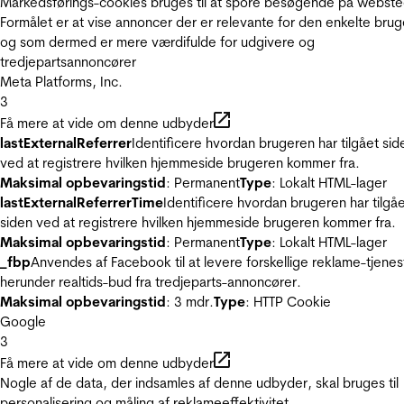
Markedsførings-cookies bruges til at spore besøgende på webste
Formålet er at vise annoncer der er relevante for den enkelte brug
og som dermed er mere værdifulde for udgivere og
tredjepartsannoncører
Meta Platforms, Inc.
3
Få mere at vide om denne udbyder
lastExternalReferrer
Identificere hvordan brugeren har tilgået sid
ved at registrere hvilken hjemmeside brugeren kommer fra.
Maksimal opbevaringstid
: Permanent
Type
: Lokalt HTML-lager
lastExternalReferrerTime
Identificere hvordan brugeren har tilgå
siden ved at registrere hvilken hjemmeside brugeren kommer fra.
Maksimal opbevaringstid
: Permanent
Type
: Lokalt HTML-lager
_fbp
Anvendes af Facebook til at levere forskellige reklame-tjenes
herunder realtids-bud fra tredjeparts-annoncører.
Maksimal opbevaringstid
: 3 mdr.
Type
: HTTP Cookie
Google
3
Få mere at vide om denne udbyder
Nogle af de data, der indsamles af denne udbyder, skal bruges til
personalisering og måling af reklameeffektivitet.