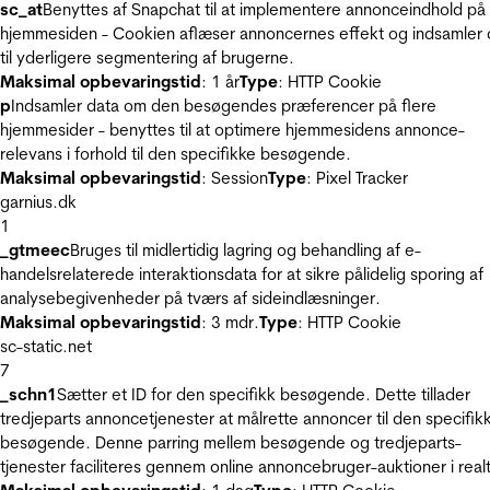
sc_at
Benyttes af Snapchat til at implementere annonceindhold på
hjemmesiden - Cookien aflæser annoncernes effekt og indsamler 
til yderligere segmentering af brugerne.
Maksimal opbevaringstid
: 1 år
Type
: HTTP Cookie
p
Indsamler data om den besøgendes præferencer på flere
hjemmesider - benyttes til at optimere hjemmesidens annonce-
relevans i forhold til den specifikke besøgende.
Maksimal opbevaringstid
: Session
Type
: Pixel Tracker
garnius.dk
1
_gtmeec
Bruges til midlertidig lagring og behandling af e-
handelsrelaterede interaktionsdata for at sikre pålidelig sporing af
analysebegivenheder på tværs af sideindlæsninger.
Maksimal opbevaringstid
: 3 mdr.
Type
: HTTP Cookie
sc-static.net
7
_schn1
Sætter et ID for den specifikk besøgende. Dette tillader
tredjeparts annoncetjenester at målrette annoncer til den specifik
besøgende. Denne parring mellem besøgende og tredjeparts-
tjenester faciliteres gennem online annoncebruger-auktioner i realt