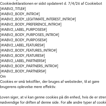
Cookiedeklarationen er sidst opdateret d. 7/4/26 af
Cookiebot
[#IABV2_TITLE#]
[#IABV2_BODY_INTRO#]
[#IABV2_BODY_LEGITIMATE_INTEREST_INTRO#]
[#IABV2_BODY_PREFERENCE_INTRO#]
[#IABV2_LABEL_PURPOSES#]
[#IABV2_BODY_PURPOSES_INTRO#]
[#IABV2_BODY_PURPOSES#]
[#IABV2_LABEL_FEATURES#]
[#IABV2_BODY_FEATURES_INTRO#]
[#IABV2_BODY_FEATURES#]
[#IABV2_LABEL_PARTNERS#]
[#IABV2_BODY_PARTNERS_INTRO#]
[#IABV2_BODY_PARTNERS#]
Om
Cookies er små tekstfiler, der bruges af websteder, til at gøre
brugerens oplevelse mere effektiv.
Loven siger, at vi kan genne cookies på din enhed, hvis de er stre
nødvendige for driften af denne side. For alle andre typer af cooki