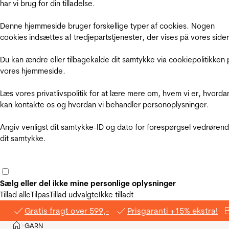
har vi brug for din tilladelse.
Denne hjemmeside bruger forskellige typer af cookies. Nogen
cookies indsættes af tredjepartstjenester, der vises på vores sider
Du kan ændre eller tilbagekalde dit samtykke via cookiepolitikken 
vores hjemmeside.
Læs vores privatlivspolitik for at lære mere om, hvem vi er, hvorda
kan kontakte os og hvordan vi behandler personoplysninger.
Angiv venligst dit samtykke-ID og dato for forespørgsel vedrøren
dit samtykke.
Sælg eller del ikke mine personlige oplysninger
Tillad alle
Tilpas
Tillad udvalgte
Ikke tilladt
Gratis fragt over 599,-
Prisgaranti +15% ekstra!
Hjem
GARN
>