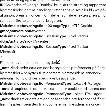
IDE
Anvendes af Google DoubleClick til at registrere og rapporter
hjemmesidebrugerens handlinger efter at have set eller klikket på
af annoncørens annoncer. Formålet er at måle effekten af en ann
samt at målrette annoncer til brugeren.
Maksimal opbevaringstid
: 400 dage
Type
: HTTP Cookie
gmp\conversion#
Afventer
Maksimal opbevaringstid
: Session
Type
: Pixel Tracker
ddm/activity/src=#
Afventer
Maksimal opbevaringstid
: Session
Type
: Pixel Tracker
Microsoft
7
Få mere at vide om denne udbyder
_uetsid
Indsamler data om den besøgendes præferencer på flere
hjemmesider - benyttes til at optimere hjemmesidens annonce-
relevans i forhold til den specifikke besøgende.
Maksimal opbevaringstid
: Permanent
Type
: Lokalt HTML-lager
_uetsid_exp
Indeholder udløbsdatoen for cookie med samme nav
Maksimal opbevaringstid
: Permanent
Type
: Lokalt HTML-lager
_uetvid
Indsamler data om den besøgendes præferencer på flere
hjemmesider - benyttes til at optimere hjemmesidens annonce-