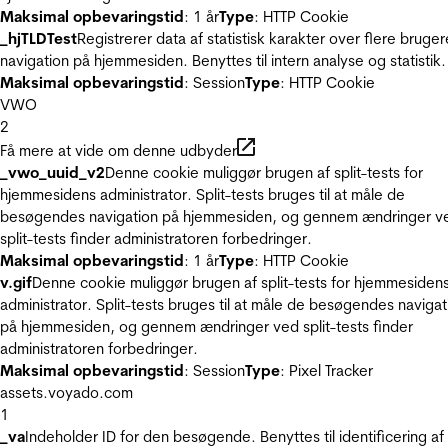
Maksimal opbevaringstid
: 1 år
Type
: HTTP Cookie
_hjTLDTest
Registrerer data af statistisk karakter over flere bruger
navigation på hjemmesiden. Benyttes til intern analyse og statistik.
Maksimal opbevaringstid
: Session
Type
: HTTP Cookie
VWO
2
Få mere at vide om denne udbyder
_vwo_uuid_v2
Denne cookie muliggør brugen af split-tests for
hjemmesidens administrator. Split-tests bruges til at måle de
besøgendes navigation på hjemmesiden, og gennem ændringer v
split-tests finder administratoren forbedringer.
Maksimal opbevaringstid
: 1 år
Type
: HTTP Cookie
v.gif
Denne cookie muliggør brugen af split-tests for hjemmesiden
administrator. Split-tests bruges til at måle de besøgendes navigat
på hjemmesiden, og gennem ændringer ved split-tests finder
administratoren forbedringer.
Maksimal opbevaringstid
: Session
Type
: Pixel Tracker
assets.voyado.com
1
_va
Indeholder ID for den besøgende. Benyttes til identificering af