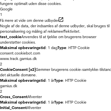
fungere optimalt uden disse cookies.
Google
1
Få mere at vide om denne udbyder
Nogle af de data, der indsamles af denne udbyder, skal bruges til
personalisering og måling af reklameeffektivitet.
test_cookie
Anvendes til at tjekke om brugerens browser
understøtter cookies.
Maksimal opbevaringstid
: 1 dag
Type
: HTTP Cookie
consent.cookiebot.com
www.track.garnius.dk
2
CookieConsent [x2]
Gemmer brugerens cookie-samtykke-tilstand
det aktuelle domæne.
Maksimal opbevaringstid
: 1 år
Type
: HTTP Cookie
garnius.dk
2
Cross_Consent
Afventer
Maksimal opbevaringstid
: 1 år
Type
: HTTP Cookie
Initial_Consent
Afventer