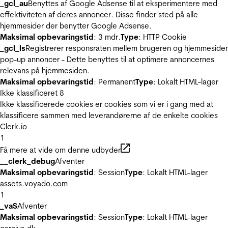
_gcl_au
Benyttes af Google Adsense til at eksperimentere med
effektiviteten af deres annoncer. Disse finder sted på alle
hjemmesider der benytter Google Adsense.
Maksimal opbevaringstid
: 3 mdr.
Type
: HTTP Cookie
_gcl_ls
Registrerer responsraten mellem brugeren og hjemmeside
pop-up annoncer - Dette benyttes til at optimere annoncernes
relevans på hjemmesiden.
Maksimal opbevaringstid
: Permanent
Type
: Lokalt HTML-lager
Ikke klassificeret
8
Ikke klassificerede cookies er cookies som vi er i gang med at
klassificere sammen med leverandørerne af de enkelte cookies
Clerk.io
1
Få mere at vide om denne udbyder
__clerk_debug
Afventer
Maksimal opbevaringstid
: Session
Type
: Lokalt HTML-lager
assets.voyado.com
1
_vaS
Afventer
Maksimal opbevaringstid
: Session
Type
: Lokalt HTML-lager