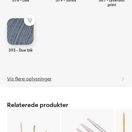
378 - Lilla
379 - Turkis
381 - Lyserødt
print
393 - Due blå
Vis flere oplysninger
Relaterede produkter