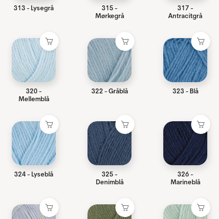
313 - Lysegrå
315 -
317 -
Mørkegrå
Antracitgrå
320 -
322 - Gråblå
323 - Blå
Mellemblå
324 - Lyseblå
325 -
326 -
Denimblå
Marineblå