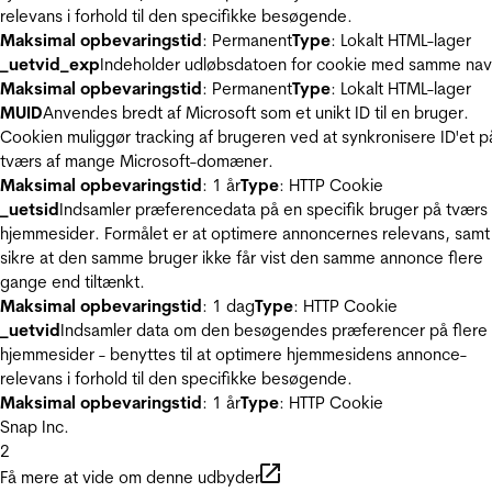
relevans i forhold til den specifikke besøgende.
Maksimal opbevaringstid
: Permanent
Type
: Lokalt HTML-lager
_uetvid_exp
Indeholder udløbsdatoen for cookie med samme nav
Maksimal opbevaringstid
: Permanent
Type
: Lokalt HTML-lager
MUID
Anvendes bredt af Microsoft som et unikt ID til en bruger.
Cookien muliggør tracking af brugeren ved at synkronisere ID'et p
tværs af mange Microsoft-domæner.
Maksimal opbevaringstid
: 1 år
Type
: HTTP Cookie
_uetsid
Indsamler præferencedata på en specifik bruger på tværs 
hjemmesider. Formålet er at optimere annoncernes relevans, samt
sikre at den samme bruger ikke får vist den samme annonce flere
gange end tiltænkt.
Maksimal opbevaringstid
: 1 dag
Type
: HTTP Cookie
_uetvid
Indsamler data om den besøgendes præferencer på flere
hjemmesider - benyttes til at optimere hjemmesidens annonce-
relevans i forhold til den specifikke besøgende.
Maksimal opbevaringstid
: 1 år
Type
: HTTP Cookie
Snap Inc.
2
Få mere at vide om denne udbyder