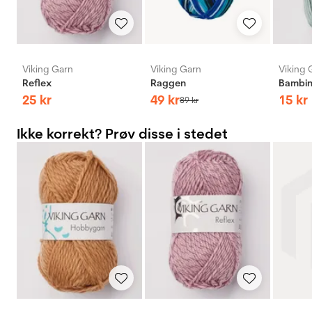
Viking Garn
Viking Garn
Viking 
Reflex
Raggen
Bambi
25
kr
49
kr
15
kr
89
kr
Ikke korrekt? Prøv disse i stedet