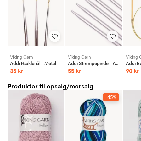
Viking Garn
Viking Garn
Viking 
Addi Hæklenål - Metal
Addi Strømpepinde - Aluminium
35
kr
55
kr
90
kr
Produkter til opsalg/mersalg
-45%