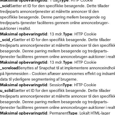
Maksimal opbevaringstid
: 1 dag
Type
: HTTP Cookie
_scid
Sætter et ID for den specifikke besøgende. Dette tillader
tredjeparts annoncetjenester at målrette annoncer til den
specifikke besøgende. Denne parring mellem besøgende og
tredjeparts-tjenester faciliteres gennem online annoncebruger-
auktioner i realtid.
Maksimal opbevaringstid
: 13 mdr.
Type
: HTTP Cookie
_scid_r
Sætter et ID for den specifikk besøgende. Dette tillader
tredjeparts annoncetjenester at målrette annoncer til den specifik
besøgende. Denne parring mellem besøgende og tredjeparts-
tjenester faciliteres gennem online annoncebruger-auktioner i realt
Maksimal opbevaringstid
: 13 mdr.
Type
: HTTP Cookie
_screload
Benyttes af Snapchat til at implementere annonceindho
på hjemmesiden - Cookien aflæser annoncernes effekt og indsaml
data til yderligere segmentering af brugerne.
Maksimal opbevaringstid
: Session
Type
: HTTP Cookie
u_sclid
Sætter et ID for den specifikk besøgende. Dette tillader
tredjeparts annoncetjenester at målrette annoncer til den specifik
besøgende. Denne parring mellem besøgende og tredjeparts-
tjenester faciliteres gennem online annoncebruger-auktioner i realt
Maksimal opbevaringstid
: Permanent
Type
: Lokalt HTML-lager