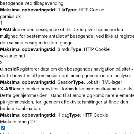
besøgende ved tilbagevending.
Maksimal opbevaringstid
: 1 år
Type
: HTTP Cookie
garnius.dk
1
FPAU
Tildeler den besøgende et ID. Dette giver hjemmesiden
mulighed for bestemme antallet af besøgende, ved ikke at registr
den samme besøgende flere gange.
Maksimal opbevaringstid
: 3 mdr.
Type
: HTTP Cookie
sc-static.net
2
u_scsid
Registrerer data om den besøgendes navigation på sitet -
dette benyttes til hjemmeside‐optimering gennem intern analyse.
Maksimal opbevaringstid
: Session
Type
: Lokalt HTML-lager
X-AB
Denne cookie benyttes i forbindelse med multi-variate-tests 
Dette gør hjemmesiden i stand til at ændre og kombinere element
på hjemmesiden, for igennem effektivitetsmålinger at finde den
bedste kombination.
Maksimal opbevaringstid
: 1 dag
Type
: HTTP Cookie
Markedsføring
27