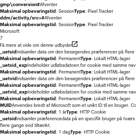
gmp\conversion#
Afventer
Maksimal opbevaringstid
: Session
Type
: Pixel Tracker
ddm/activity/src=#
Afventer
Maksimal opbevaringstid
: Session
Type
: Pixel Tracker
Microsoft
7
Få mere at vide om denne udbyder
_uetsid
Indsamler data om den besøgendes præferencer på flere hj
Maksimal opbevaringstid
: Permanent
Type
: Lokalt HTML-lager
_uetsid_exp
Indeholder udløbsdatoen for cookie med samme nav
Maksimal opbevaringstid
: Permanent
Type
: Lokalt HTML-lager
_uetvid
Indsamler data om den besøgendes præferencer på flere h
Maksimal opbevaringstid
: Permanent
Type
: Lokalt HTML-lager
_uetvid_exp
Indeholder udløbsdatoen for cookie med samme nav
Maksimal opbevaringstid
: Permanent
Type
: Lokalt HTML-lager
MUID
Anvendes bredt af Microsoft som et unikt ID til en bruger. 
Maksimal opbevaringstid
: 1 år
Type
: HTTP Cookie
_uetsid
Indsamler præferencedata på en specifik bruger på tværs 
flere gange end tiltænkt.
Maksimal opbevaringstid
: 1 dag
Type
: HTTP Cookie