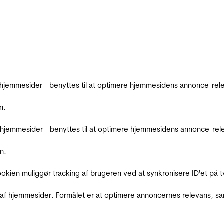
emmesider - benyttes til at optimere hjemmesidens annonce-relev
n.
jemmesider - benyttes til at optimere hjemmesidens annonce-relev
n.
Cookien muliggør tracking af brugeren ved at synkronisere ID'et p
af hjemmesider. Formålet er at optimere annoncernes relevans, s