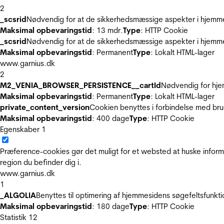
2
_scsrid
Nødvendig for at de sikkerhedsmæssige aspekter i hjemme
Maksimal opbevaringstid
: 13 mdr.
Type
: HTTP Cookie
_scsrid
Nødvendig for at de sikkerhedsmæssige aspekter i hjemme
Maksimal opbevaringstid
: Permanent
Type
: Lokalt HTML-lager
www.garnius.dk
2
M2_VENIA_BROWSER_PERSISTENCE__cartId
Nødvendig for hje
Maksimal opbevaringstid
: Permanent
Type
: Lokalt HTML-lager
private_content_version
Cookien benyttes i forbindelse med br
Maksimal opbevaringstid
: 400 dage
Type
: HTTP Cookie
Egenskaber
1
Præference-cookies gør det muligt for et websted at huske inform
region du befinder dig i.
www.garnius.dk
1
_ALGOLIA
Benyttes til optimering af hjemmesidens søgefeltsfunkt
Maksimal opbevaringstid
: 180 dage
Type
: HTTP Cookie
Statistik
12