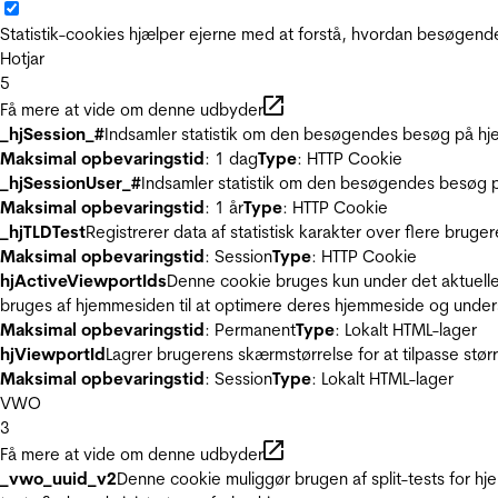
Statistik-cookies hjælper ejerne med at forstå, hvordan besøgen
Hotjar
5
Få mere at vide om denne udbyder
_hjSession_#
Indsamler statistik om den besøgendes besøg på hje
Maksimal opbevaringstid
: 1 dag
Type
: HTTP Cookie
_hjSessionUser_#
Indsamler statistik om den besøgendes besøg p
Maksimal opbevaringstid
: 1 år
Type
: HTTP Cookie
_hjTLDTest
Registrerer data af statistisk karakter over flere bruge
Maksimal opbevaringstid
: Session
Type
: HTTP Cookie
hjActiveViewportIds
Denne cookie bruges kun under det aktuelle
bruges af hjemmesiden til at optimere deres hjemmeside og under
Maksimal opbevaringstid
: Permanent
Type
: Lokalt HTML-lager
hjViewportId
Lagrer brugerens skærmstørrelse for at tilpasse stør
Maksimal opbevaringstid
: Session
Type
: Lokalt HTML-lager
VWO
3
Få mere at vide om denne udbyder
_vwo_uuid_v2
Denne cookie muliggør brugen af split-tests for h