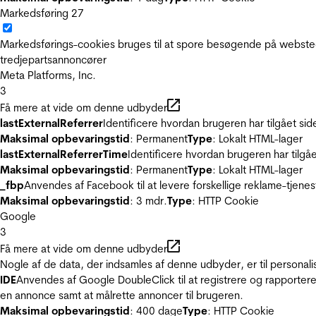
Markedsføring
27
Markedsførings-cookies bruges til at spore besøgende på websted
tredjepartsannoncører
Meta Platforms, Inc.
3
Få mere at vide om denne udbyder
lastExternalReferrer
Identificere hvordan brugeren har tilgået si
Maksimal opbevaringstid
: Permanent
Type
: Lokalt HTML-lager
lastExternalReferrerTime
Identificere hvordan brugeren har tilgå
Maksimal opbevaringstid
: Permanent
Type
: Lokalt HTML-lager
_fbp
Anvendes af Facebook til at levere forskellige reklame-tjenes
Maksimal opbevaringstid
: 3 mdr.
Type
: HTTP Cookie
Google
3
Få mere at vide om denne udbyder
Nogle af de data, der indsamles af denne udbyder, er til personali
IDE
Anvendes af Google DoubleClick til at registrere og rapportere
en annonce samt at målrette annoncer til brugeren.
Maksimal opbevaringstid
: 400 dage
Type
: HTTP Cookie