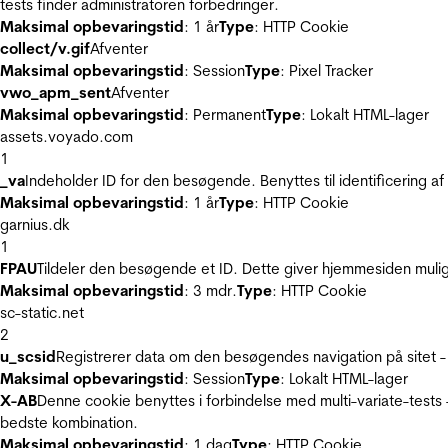
tests finder administratoren forbedringer.
Maksimal opbevaringstid
: 1 år
Type
: HTTP Cookie
collect/v.gif
Afventer
Maksimal opbevaringstid
: Session
Type
: Pixel Tracker
vwo_apm_sent
Afventer
Maksimal opbevaringstid
: Permanent
Type
: Lokalt HTML-lager
assets.voyado.com
1
_va
Indeholder ID for den besøgende. Benyttes til identificering 
Maksimal opbevaringstid
: 1 år
Type
: HTTP Cookie
garnius.dk
1
FPAU
Tildeler den besøgende et ID. Dette giver hjemmesiden mul
Maksimal opbevaringstid
: 3 mdr.
Type
: HTTP Cookie
sc-static.net
2
u_scsid
Registrerer data om den besøgendes navigation på sitet -
Maksimal opbevaringstid
: Session
Type
: Lokalt HTML-lager
X-AB
Denne cookie benyttes i forbindelse med multi-variate-tests
bedste kombination.
Maksimal opbevaringstid
: 1 dag
Type
: HTTP Cookie