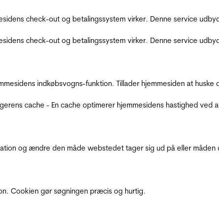
sidens check-out og betalingssystem virker. Denne service udbyd
sidens check-out og betalingssystem virker. Denne service udbyd
mmesidens indkøbsvogns-funktion. Tillader hjemmesiden at huske d
ugerens cache - En cache optimerer hjemmesidens hastighed ved a
ation og ændre den måde webstedet tager sig ud på eller måden de
ion. Cookien gør søgningen præcis og hurtig.