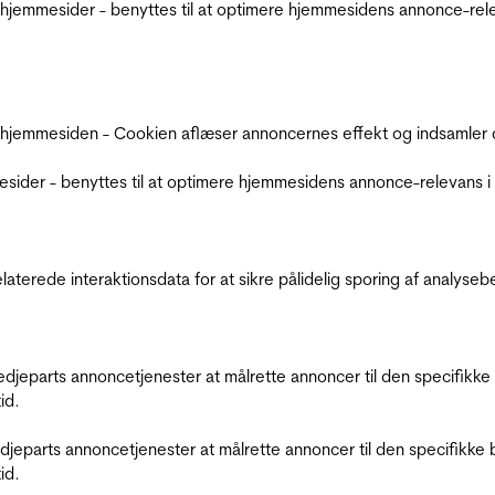
jemmesider - benyttes til at optimere hjemmesidens annonce-relev
 hjemmesiden - Cookien aflæser annoncernes effekt og indsamler d
der - benyttes til at optimere hjemmesidens annonce-relevans i f
relaterede interaktionsdata for at sikre pålidelig sporing af analys
tredjeparts annoncetjenester at målrette annoncer til den specifi
id.
redjeparts annoncetjenester at målrette annoncer til den specifi
id.