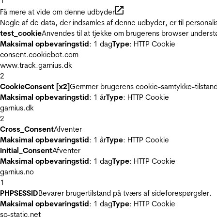
1
Få mere at vide om denne udbyder
Nogle af de data, der indsamles af denne udbyder, er til personali
test_cookie
Anvendes til at tjekke om brugerens browser underst
Maksimal opbevaringstid
: 1 dag
Type
: HTTP Cookie
consent.cookiebot.com
www.track.garnius.dk
2
CookieConsent [x2]
Gemmer brugerens cookie-samtykke-tilstand
Maksimal opbevaringstid
: 1 år
Type
: HTTP Cookie
garnius.dk
2
Cross_Consent
Afventer
Maksimal opbevaringstid
: 1 år
Type
: HTTP Cookie
Initial_Consent
Afventer
Maksimal opbevaringstid
: 1 dag
Type
: HTTP Cookie
garnius.no
1
PHPSESSID
Bevarer brugertilstand på tværs af sideforespørgsler.
Maksimal opbevaringstid
: 1 dag
Type
: HTTP Cookie
sc-static.net