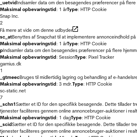
_uetvid
Indsamler data om den besøgendes præferencer på flere h
Maksimal opbevaringstid
: 1 år
Type
: HTTP Cookie
Snap Inc.
2
Få mere at vide om denne udbyder
sc_at
Benyttes af Snapchat til at implementere annonceindhold på
Maksimal opbevaringstid
: 1 år
Type
: HTTP Cookie
p
Indsamler data om den besøgendes præferencer på flere hjemmesi
Maksimal opbevaringstid
: Session
Type
: Pixel Tracker
garnius.dk
1
_gtmeec
Bruges til midlertidig lagring og behandling af e-handels
Maksimal opbevaringstid
: 3 mdr.
Type
: HTTP Cookie
sc-static.net
7
_schn1
Sætter et ID for den specifikk besøgende. Dette tillader 
tjenester faciliteres gennem online annoncebruger-auktioner i realt
Maksimal opbevaringstid
: 1 dag
Type
: HTTP Cookie
_scid
Sætter et ID for den specifikke besøgende. Dette tillader t
tjenester faciliteres gennem online annoncebruger-auktioner i realt