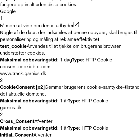
fungere optimalt uden disse cookies.
Google
1
Få mere at vide om denne udbyder
Nogle af de data, der indsamles af denne udbyder, skal bruges til
personalisering og måling af reklameeffektivitet.
test_cookie
Anvendes til at tjekke om brugerens browser
understøtter cookies.
Maksimal opbevaringstid
: 1 dag
Type
: HTTP Cookie
consent.cookiebot.com
www.track.garnius.dk
2
CookieConsent [x2]
Gemmer brugerens cookie-samtykke-tilstand
det aktuelle domæne.
Maksimal opbevaringstid
: 1 år
Type
: HTTP Cookie
garnius.dk
2
Cross_Consent
Afventer
Maksimal opbevaringstid
: 1 år
Type
: HTTP Cookie
Initial_Consent
Afventer