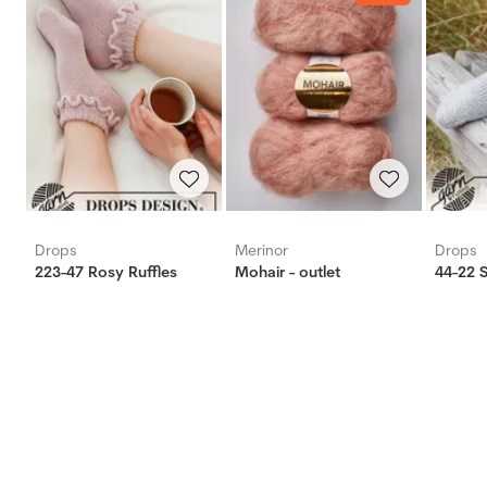
Drops
Merinor
Drops
223-47 Rosy Ruffles
Mohair - outlet
44-22 