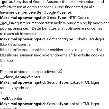
_gcl_au
Benyttes af Google Adsense til at eksperimentere med
effektiviteten af deres annoncer. Disse finder sted på alle
hjemmesider der benytter Google Adsense.
Maksimal opbevaringstid
: 3 mdr.
Type
: HTTP Cookie
_gcl_ls
Registrerer responsraten mellem brugeren og hjemmeside
pop-up annoncer - Dette benyttes til at optimere annoncernes
relevans på hjemmesiden.
Maksimal opbevaringstid
: Permanent
Type
: Lokalt HTML-lager
Ikke klassificeret
8
Ikke klassificerede cookies er cookies som vi er i gang med at
klassificere sammen med leverandørerne af de enkelte cookies
Clerk.io
1
Få mere at vide om denne udbyder
__clerk_debug
Afventer
Maksimal opbevaringstid
: Session
Type
: Lokalt HTML-lager
assets.voyado.com
1
_vaS
Afventer
Maksimal opbevaringstid
: Session
Type
: Lokalt HTML-lager