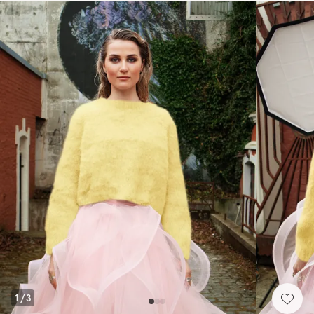
1
/
3