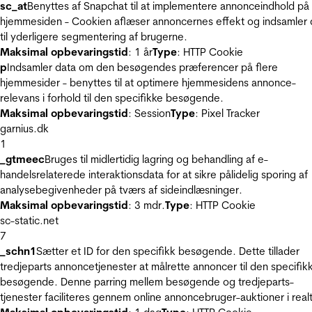
sc_at
Benyttes af Snapchat til at implementere annonceindhold på
hjemmesiden - Cookien aflæser annoncernes effekt og indsamler 
til yderligere segmentering af brugerne.
Maksimal opbevaringstid
: 1 år
Type
: HTTP Cookie
p
Indsamler data om den besøgendes præferencer på flere
hjemmesider - benyttes til at optimere hjemmesidens annonce-
relevans i forhold til den specifikke besøgende.
Maksimal opbevaringstid
: Session
Type
: Pixel Tracker
garnius.dk
1
_gtmeec
Bruges til midlertidig lagring og behandling af e-
handelsrelaterede interaktionsdata for at sikre pålidelig sporing af
analysebegivenheder på tværs af sideindlæsninger.
Maksimal opbevaringstid
: 3 mdr.
Type
: HTTP Cookie
sc-static.net
7
_schn1
Sætter et ID for den specifikk besøgende. Dette tillader
tredjeparts annoncetjenester at målrette annoncer til den specifik
besøgende. Denne parring mellem besøgende og tredjeparts-
tjenester faciliteres gennem online annoncebruger-auktioner i realt