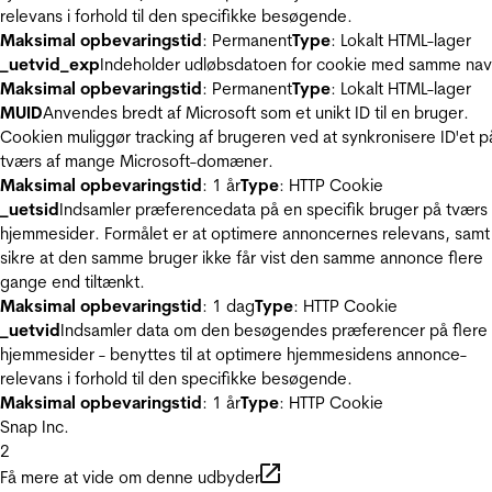
relevans i forhold til den specifikke besøgende.
Maksimal opbevaringstid
: Permanent
Type
: Lokalt HTML-lager
_uetvid_exp
Indeholder udløbsdatoen for cookie med samme nav
Maksimal opbevaringstid
: Permanent
Type
: Lokalt HTML-lager
MUID
Anvendes bredt af Microsoft som et unikt ID til en bruger.
Cookien muliggør tracking af brugeren ved at synkronisere ID'et p
tværs af mange Microsoft-domæner.
Maksimal opbevaringstid
: 1 år
Type
: HTTP Cookie
_uetsid
Indsamler præferencedata på en specifik bruger på tværs 
hjemmesider. Formålet er at optimere annoncernes relevans, samt
sikre at den samme bruger ikke får vist den samme annonce flere
gange end tiltænkt.
Maksimal opbevaringstid
: 1 dag
Type
: HTTP Cookie
_uetvid
Indsamler data om den besøgendes præferencer på flere
hjemmesider - benyttes til at optimere hjemmesidens annonce-
relevans i forhold til den specifikke besøgende.
Maksimal opbevaringstid
: 1 år
Type
: HTTP Cookie
Snap Inc.
2
Få mere at vide om denne udbyder