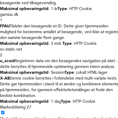
besøgende ved tilbagevending.
Maksimal opbevaringstid
: 1 år
Type
: HTTP Cookie
garnius.dk
1
FPAU
Tildeler den besøgende et ID. Dette giver hjemmesiden
mulighed for bestemme antallet af besøgende, ved ikke at registr
den samme besøgende flere gange.
Maksimal opbevaringstid
: 3 mdr.
Type
: HTTP Cookie
sc-static.net
2
u_scsid
Registrerer data om den besøgendes navigation på sitet -
dette benyttes til hjemmeside‐optimering gennem intern analyse.
Maksimal opbevaringstid
: Session
Type
: Lokalt HTML-lager
X-AB
Denne cookie benyttes i forbindelse med multi-variate-tests 
Dette gør hjemmesiden i stand til at ændre og kombinere element
på hjemmesiden, for igennem effektivitetsmålinger at finde den
bedste kombination.
Maksimal opbevaringstid
: 1 dag
Type
: HTTP Cookie
Markedsføring
27