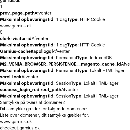
garnius.dk
1
prev_page_path
Afventer
Maksimal opbevaringstid
: 1 dag
Type
: HTTP Cookie
www.garnius.dk
5
clerk-visitor-id
Afventer
Maksimal opbevaringstid
: 1 dag
Type
: HTTP Cookie
Garnius-cache#apollogql
Afventer
Maksimal opbevaringstid
: Permanent
Type
: IndexedDB
M2_VENIA_BROWSER_PERSISTENCE__magento_cache_id
Afve
Maksimal opbevaringstid
: Permanent
Type
: Lokalt HTML-lager
scrollLock
Afventer
Maksimal opbevaringstid
: Session
Type
: Lokalt HTML-lager
success_login_redirect_path
Afventer
Maksimal opbevaringstid
: Session
Type
: Lokalt HTML-lager
Samtykke på tværs af domæner
2
Dit samtykke gælder for følgende domæner:
Liste over domæner, dit samtykke gælder for:
www.garnius.dk
checkout.garnius.dk