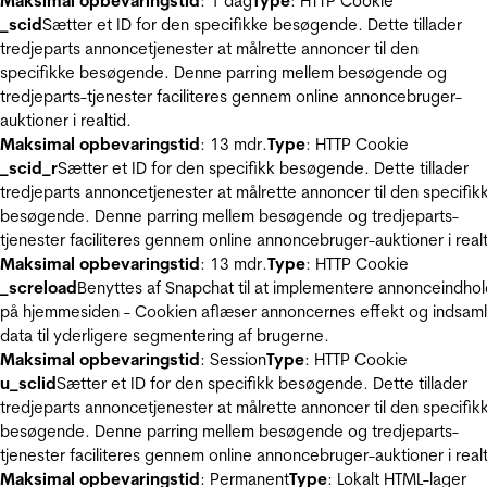
Maksimal opbevaringstid
: 1 dag
Type
: HTTP Cookie
_scid
Sætter et ID for den specifikke besøgende. Dette tillader
tredjeparts annoncetjenester at målrette annoncer til den
specifikke besøgende. Denne parring mellem besøgende og
tredjeparts-tjenester faciliteres gennem online annoncebruger-
auktioner i realtid.
Maksimal opbevaringstid
: 13 mdr.
Type
: HTTP Cookie
_scid_r
Sætter et ID for den specifikk besøgende. Dette tillader
tredjeparts annoncetjenester at målrette annoncer til den specifik
besøgende. Denne parring mellem besøgende og tredjeparts-
tjenester faciliteres gennem online annoncebruger-auktioner i realt
Maksimal opbevaringstid
: 13 mdr.
Type
: HTTP Cookie
_screload
Benyttes af Snapchat til at implementere annonceindho
på hjemmesiden - Cookien aflæser annoncernes effekt og indsaml
data til yderligere segmentering af brugerne.
Maksimal opbevaringstid
: Session
Type
: HTTP Cookie
u_sclid
Sætter et ID for den specifikk besøgende. Dette tillader
tredjeparts annoncetjenester at målrette annoncer til den specifik
besøgende. Denne parring mellem besøgende og tredjeparts-
tjenester faciliteres gennem online annoncebruger-auktioner i realt
Maksimal opbevaringstid
: Permanent
Type
: Lokalt HTML-lager