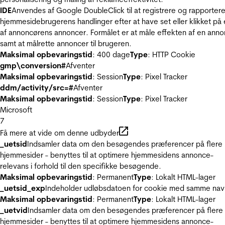
IDE
Anvendes af Google DoubleClick til at registrere og rapporter
hjemmesidebrugerens handlinger efter at have set eller klikket på
af annoncørens annoncer. Formålet er at måle effekten af en ann
samt at målrette annoncer til brugeren.
Maksimal opbevaringstid
: 400 dage
Type
: HTTP Cookie
gmp\conversion#
Afventer
Maksimal opbevaringstid
: Session
Type
: Pixel Tracker
ddm/activity/src=#
Afventer
Maksimal opbevaringstid
: Session
Type
: Pixel Tracker
Microsoft
7
Få mere at vide om denne udbyder
_uetsid
Indsamler data om den besøgendes præferencer på flere
hjemmesider - benyttes til at optimere hjemmesidens annonce-
relevans i forhold til den specifikke besøgende.
Maksimal opbevaringstid
: Permanent
Type
: Lokalt HTML-lager
_uetsid_exp
Indeholder udløbsdatoen for cookie med samme nav
Maksimal opbevaringstid
: Permanent
Type
: Lokalt HTML-lager
_uetvid
Indsamler data om den besøgendes præferencer på flere
hjemmesider - benyttes til at optimere hjemmesidens annonce-