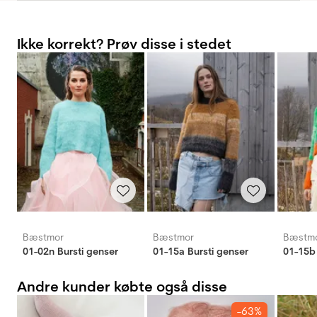
Ikke korrekt? Prøv disse i stedet
Bæstmor
Bæstmor
Bæstm
01-02n Bursti genser
01-15a Bursti genser
01-15b 
Andre kunder købte også disse
-63%