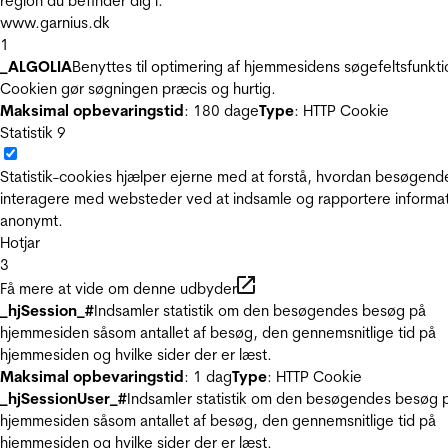
region du befinder dig i.
www.garnius.dk
1
_ALGOLIA
Benyttes til optimering af hjemmesidens søgefeltsfunkti
Cookien gør søgningen præcis og hurtig.
Maksimal opbevaringstid
: 180 dage
Type
: HTTP Cookie
Statistik
9
Statistik-cookies hjælper ejerne med at forstå, hvordan besøgend
interagere med websteder ved at indsamle og rapportere informa
anonymt.
Hotjar
3
Få mere at vide om denne udbyder
_hjSession_#
Indsamler statistik om den besøgendes besøg på
hjemmesiden såsom antallet af besøg, den gennemsnitlige tid på
hjemmesiden og hvilke sider der er læst.
Maksimal opbevaringstid
: 1 dag
Type
: HTTP Cookie
_hjSessionUser_#
Indsamler statistik om den besøgendes besøg 
hjemmesiden såsom antallet af besøg, den gennemsnitlige tid på
hjemmesiden og hvilke sider der er læst.