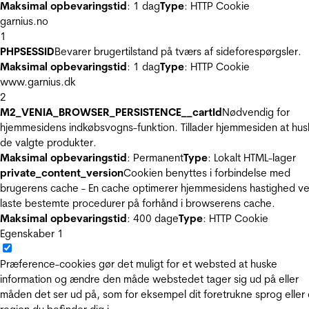
Maksimal opbevaringstid
: 1 dag
Type
: HTTP Cookie
garnius.no
1
PHPSESSID
Bevarer brugertilstand på tværs af sideforespørgsler.
Maksimal opbevaringstid
: 1 dag
Type
: HTTP Cookie
www.garnius.dk
2
M2_VENIA_BROWSER_PERSISTENCE__cartId
Nødvendig for
hjemmesidens indkøbsvogns-funktion. Tillader hjemmesiden at hus
de valgte produkter.
Maksimal opbevaringstid
: Permanent
Type
: Lokalt HTML-lager
private_content_version
Cookien benyttes i forbindelse med
brugerens cache - En cache optimerer hjemmesidens hastighed ve
laste bestemte procedurer på forhånd i browserens cache.
Maksimal opbevaringstid
: 400 dage
Type
: HTTP Cookie
Egenskaber
1
Præference-cookies gør det muligt for et websted at huske
information og ændre den måde webstedet tager sig ud på eller
måden det ser ud på, som for eksempel dit foretrukne sprog eller