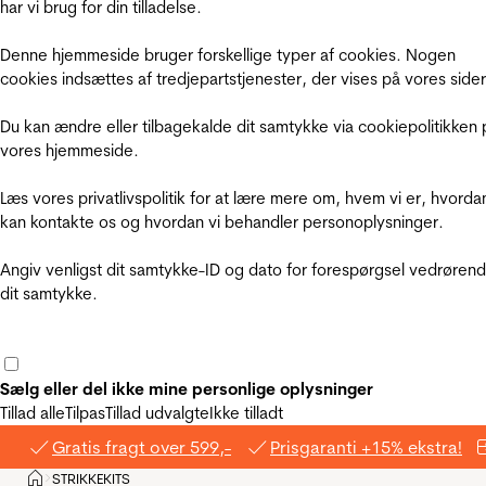
har vi brug for din tilladelse.
Denne hjemmeside bruger forskellige typer af cookies. Nogen
cookies indsættes af tredjepartstjenester, der vises på vores sider
Du kan ændre eller tilbagekalde dit samtykke via cookiepolitikken 
vores hjemmeside.
Læs vores privatlivspolitik for at lære mere om, hvem vi er, hvorda
kan kontakte os og hvordan vi behandler personoplysninger.
Angiv venligst dit samtykke-ID og dato for forespørgsel vedrøren
dit samtykke.
Sælg eller del ikke mine personlige oplysninger
Tillad alle
Tilpas
Tillad udvalgte
Ikke tilladt
Gratis fragt over 599,-
Prisgaranti +15% ekstra!
Hjem
STRIKKEKITS
>