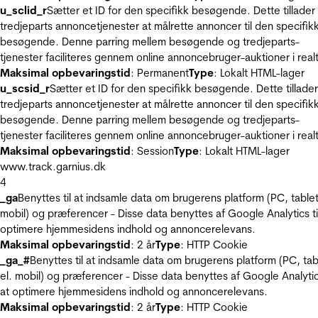
u_sclid_r
Sætter et ID for den specifikk besøgende. Dette tillader
tredjeparts annoncetjenester at målrette annoncer til den specifik
besøgende. Denne parring mellem besøgende og tredjeparts-
tjenester faciliteres gennem online annoncebruger-auktioner i realt
Maksimal opbevaringstid
: Permanent
Type
: Lokalt HTML-lager
u_scsid_r
Sætter et ID for den specifikk besøgende. Dette tillader
tredjeparts annoncetjenester at målrette annoncer til den specifik
besøgende. Denne parring mellem besøgende og tredjeparts-
tjenester faciliteres gennem online annoncebruger-auktioner i realt
Maksimal opbevaringstid
: Session
Type
: Lokalt HTML-lager
www.track.garnius.dk
4
_ga
Benyttes til at indsamle data om brugerens platform (PC, tablet
mobil) og præferencer - Disse data benyttes af Google Analytics til
optimere hjemmesidens indhold og annoncerelevans.
Maksimal opbevaringstid
: 2 år
Type
: HTTP Cookie
_ga_#
Benyttes til at indsamle data om brugerens platform (PC, tab
el. mobil) og præferencer - Disse data benyttes af Google Analytics
at optimere hjemmesidens indhold og annoncerelevans.
Maksimal opbevaringstid
: 2 år
Type
: HTTP Cookie