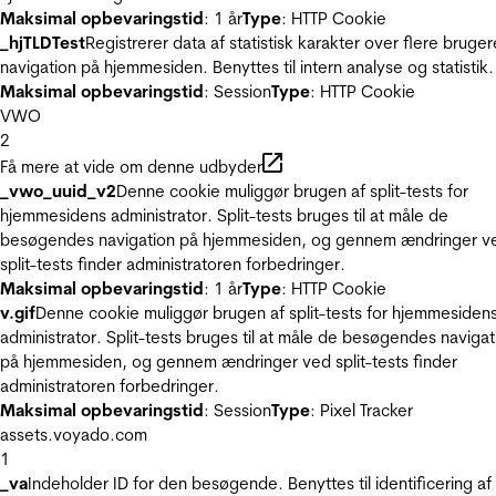
Maksimal opbevaringstid
: 1 år
Type
: HTTP Cookie
_hjTLDTest
Registrerer data af statistisk karakter over flere bruger
navigation på hjemmesiden. Benyttes til intern analyse og statistik.
Maksimal opbevaringstid
: Session
Type
: HTTP Cookie
VWO
2
Få mere at vide om denne udbyder
_vwo_uuid_v2
Denne cookie muliggør brugen af split-tests for
hjemmesidens administrator. Split-tests bruges til at måle de
besøgendes navigation på hjemmesiden, og gennem ændringer v
split-tests finder administratoren forbedringer.
Maksimal opbevaringstid
: 1 år
Type
: HTTP Cookie
v.gif
Denne cookie muliggør brugen af split-tests for hjemmesiden
administrator. Split-tests bruges til at måle de besøgendes navigat
på hjemmesiden, og gennem ændringer ved split-tests finder
administratoren forbedringer.
Maksimal opbevaringstid
: Session
Type
: Pixel Tracker
assets.voyado.com
1
_va
Indeholder ID for den besøgende. Benyttes til identificering af