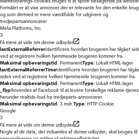
Markedsførings-cookies bruges til at spore besøgende på webste
Formålet er at vise annoncer der er relevante for den enkelte brug
og som dermed er mere værdifulde for udgivere og
tredjepartsannoncører
Meta Platforms, Inc.
3
Få mere at vide om denne udbyder
lastExternalReferrer
Identificere hvordan brugeren har tilgået sid
ved at registrere hvilken hjemmeside brugeren kommer fra.
Maksimal opbevaringstid
: Permanent
Type
: Lokalt HTML-lager
lastExternalReferrerTime
Identificere hvordan brugeren har tilgå
siden ved at registrere hvilken hjemmeside brugeren kommer fra.
Maksimal opbevaringstid
: Permanent
Type
: Lokalt HTML-lager
_fbp
Anvendes af Facebook til at levere forskellige reklame-tjenes
herunder realtids-bud fra tredjeparts-annoncører.
Maksimal opbevaringstid
: 3 mdr.
Type
: HTTP Cookie
Google
3
Få mere at vide om denne udbyder
Nogle af de data, der indsamles af denne udbyder, skal bruges til
personalisering og måling af reklameeffektivitet.