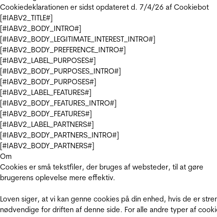
Cookiedeklarationen er sidst opdateret d. 7/4/26 af
Cookiebot
[#IABV2_TITLE#]
[#IABV2_BODY_INTRO#]
[#IABV2_BODY_LEGITIMATE_INTEREST_INTRO#]
[#IABV2_BODY_PREFERENCE_INTRO#]
[#IABV2_LABEL_PURPOSES#]
[#IABV2_BODY_PURPOSES_INTRO#]
[#IABV2_BODY_PURPOSES#]
[#IABV2_LABEL_FEATURES#]
[#IABV2_BODY_FEATURES_INTRO#]
[#IABV2_BODY_FEATURES#]
[#IABV2_LABEL_PARTNERS#]
[#IABV2_BODY_PARTNERS_INTRO#]
[#IABV2_BODY_PARTNERS#]
Om
Cookies er små tekstfiler, der bruges af websteder, til at gøre
brugerens oplevelse mere effektiv.
Loven siger, at vi kan genne cookies på din enhed, hvis de er stre
nødvendige for driften af denne side. For alle andre typer af cooki