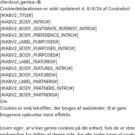
checkout.garnius.dk
Cookiedeklarationen er sidst opdateret d. 8/4/26 af
Cookiebot
[#IABV2_TITLE#]
[#IABV2_BODY_INTRO#]
[#IABV2_BODY_LEGITIMATE_INTEREST_INTRO#]
[#IABV2_BODY_PREFERENCE_INTRO#]
[#IABV2_LABEL_PURPOSES#]
[#IABV2_BODY_PURPOSES_INTRO#]
[#IABV2_BODY_PURPOSES#]
[#IABV2_LABEL_FEATURES#]
[#IABV2_BODY_FEATURES_INTRO#]
[#IABV2_BODY_FEATURES#]
[#IABV2_LABEL_PARTNERS#]
[#IABV2_BODY_PARTNERS_INTRO#]
[#IABV2_BODY_PARTNERS#]
Om
Cookies er små tekstfiler, der bruges af websteder, til at gøre
brugerens oplevelse mere effektiv.
Loven siger, at vi kan genne cookies på din enhed, hvis de er stre
nødvendige for driften af denne side. For alle andre typer af cooki