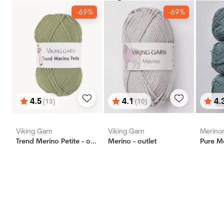
-69%
-69%
4.5
4.1
4.
(13)
(10)
Vurdering:
ud af 5 stjerner
Vurdering:
ud af 5 stjerner
Vurd
ud af
Viking Garn
Viking Garn
Merino
Trend Merino Petite - outlet
Merino - outlet