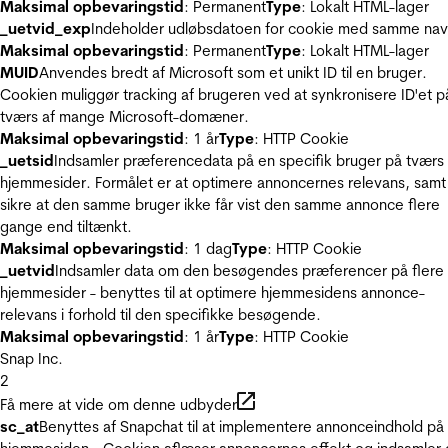
Maksimal opbevaringstid
: Permanent
Type
: Lokalt HTML-lager
_uetvid_exp
Indeholder udløbsdatoen for cookie med samme nav
Maksimal opbevaringstid
: Permanent
Type
: Lokalt HTML-lager
MUID
Anvendes bredt af Microsoft som et unikt ID til en bruger.
Cookien muliggør tracking af brugeren ved at synkronisere ID'et p
tværs af mange Microsoft-domæner.
Maksimal opbevaringstid
: 1 år
Type
: HTTP Cookie
_uetsid
Indsamler præferencedata på en specifik bruger på tværs 
hjemmesider. Formålet er at optimere annoncernes relevans, samt
sikre at den samme bruger ikke får vist den samme annonce flere
gange end tiltænkt.
Maksimal opbevaringstid
: 1 dag
Type
: HTTP Cookie
_uetvid
Indsamler data om den besøgendes præferencer på flere
hjemmesider - benyttes til at optimere hjemmesidens annonce-
relevans i forhold til den specifikke besøgende.
Maksimal opbevaringstid
: 1 år
Type
: HTTP Cookie
Snap Inc.
2
Få mere at vide om denne udbyder
sc_at
Benyttes af Snapchat til at implementere annonceindhold på