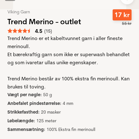
Viking Garn
17
kr
Trend Merino - outlet
55
kr
Gennemsnitlig vurdering:
4.5
(
stemmer:
15
)
Trend Merino er et kabeltvunnet garn i aller fineste
merinoull.
Et bærekraftig garn som ikke er superwash behandlet
og som ivaretar ullas unike egenskaper.
Trend Merino består av 100% ekstra fin merinoull. Kan
brukes til toving.
Vægt per nøgle:
50 g
Anbefalet pindestørrelse:
4 mm
Strikkefasthed:
20 masker
Løbelængde:
125 meter
Sammensætning:
100% Ekstra fin merinoull