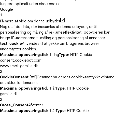
fungere optimalt uden disse cookies.
Google
1
Få mere at vide om denne udbyder
Nogle af de data, der indsamles af denne udbyder, er til
personalisering og måling af reklameeffektivitet. Udbyderen kan
bruge IP-adresserne til måling og personalisering af annoncer.
test_cookie
Anvendes til at tjekke om brugerens browser
understøtter cookies.
Maksimal opbevaringstid
: 1 dag
Type
: HTTP Cookie
consent.cookiebot.com
www.track.garnius.dk
2
CookieConsent [x2]
Gemmer brugerens cookie-samtykke-tilstand
det aktuelle domæne.
Maksimal opbevaringstid
: 1 år
Type
: HTTP Cookie
garnius.dk
2
Cross_Consent
Afventer
Maksimal opbevaringstid
: 1 år
Type
: HTTP Cookie