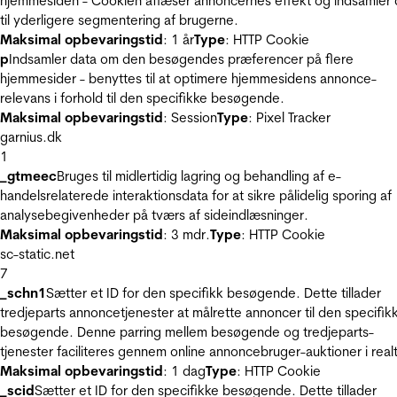
hjemmesiden - Cookien aflæser annoncernes effekt og indsamler 
til yderligere segmentering af brugerne.
Maksimal opbevaringstid
: 1 år
Type
: HTTP Cookie
p
Indsamler data om den besøgendes præferencer på flere
hjemmesider - benyttes til at optimere hjemmesidens annonce-
relevans i forhold til den specifikke besøgende.
Maksimal opbevaringstid
: Session
Type
: Pixel Tracker
garnius.dk
1
_gtmeec
Bruges til midlertidig lagring og behandling af e-
handelsrelaterede interaktionsdata for at sikre pålidelig sporing af
analysebegivenheder på tværs af sideindlæsninger.
Maksimal opbevaringstid
: 3 mdr.
Type
: HTTP Cookie
sc-static.net
7
_schn1
Sætter et ID for den specifikk besøgende. Dette tillader
tredjeparts annoncetjenester at målrette annoncer til den specifik
besøgende. Denne parring mellem besøgende og tredjeparts-
tjenester faciliteres gennem online annoncebruger-auktioner i realt
Maksimal opbevaringstid
: 1 dag
Type
: HTTP Cookie
_scid
Sætter et ID for den specifikke besøgende. Dette tillader