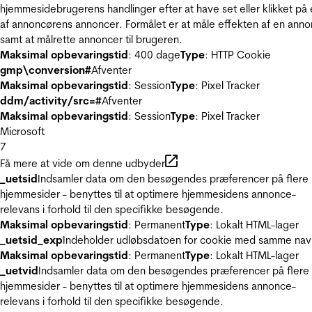
hjemmesidebrugerens handlinger efter at have set eller klikket på
af annoncørens annoncer. Formålet er at måle effekten af en ann
samt at målrette annoncer til brugeren.
Maksimal opbevaringstid
: 400 dage
Type
: HTTP Cookie
gmp\conversion#
Afventer
Maksimal opbevaringstid
: Session
Type
: Pixel Tracker
ddm/activity/src=#
Afventer
Maksimal opbevaringstid
: Session
Type
: Pixel Tracker
Microsoft
7
Få mere at vide om denne udbyder
_uetsid
Indsamler data om den besøgendes præferencer på flere
hjemmesider - benyttes til at optimere hjemmesidens annonce-
relevans i forhold til den specifikke besøgende.
Maksimal opbevaringstid
: Permanent
Type
: Lokalt HTML-lager
_uetsid_exp
Indeholder udløbsdatoen for cookie med samme nav
Maksimal opbevaringstid
: Permanent
Type
: Lokalt HTML-lager
_uetvid
Indsamler data om den besøgendes præferencer på flere
hjemmesider - benyttes til at optimere hjemmesidens annonce-
relevans i forhold til den specifikke besøgende.