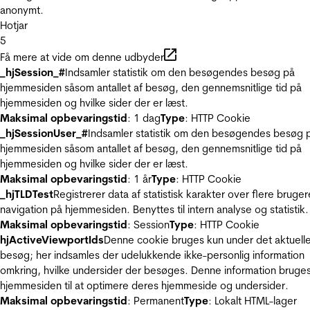
anonymt.
Hotjar
5
Få mere at vide om denne udbyder
_hjSession_#
Indsamler statistik om den besøgendes besøg på
hjemmesiden såsom antallet af besøg, den gennemsnitlige tid på
hjemmesiden og hvilke sider der er læst.
Maksimal opbevaringstid
: 1 dag
Type
: HTTP Cookie
_hjSessionUser_#
Indsamler statistik om den besøgendes besøg 
hjemmesiden såsom antallet af besøg, den gennemsnitlige tid på
hjemmesiden og hvilke sider der er læst.
Maksimal opbevaringstid
: 1 år
Type
: HTTP Cookie
_hjTLDTest
Registrerer data af statistisk karakter over flere bruger
navigation på hjemmesiden. Benyttes til intern analyse og statistik.
Maksimal opbevaringstid
: Session
Type
: HTTP Cookie
hjActiveViewportIds
Denne cookie bruges kun under det aktuell
besøg; her indsamles der udelukkende ikke-personlig information
omkring, hvilke undersider der besøges. Denne information bruges
hjemmesiden til at optimere deres hjemmeside og undersider.
Maksimal opbevaringstid
: Permanent
Type
: Lokalt HTML-lager