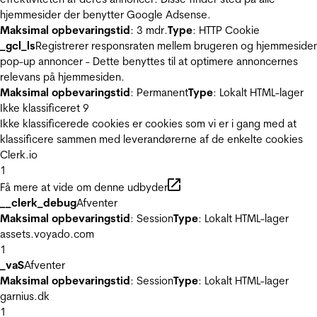
hjemmesider der benytter Google Adsense.
Maksimal opbevaringstid
: 3 mdr.
Type
: HTTP Cookie
_gcl_ls
Registrerer responsraten mellem brugeren og hjemmeside
pop-up annoncer - Dette benyttes til at optimere annoncernes
relevans på hjemmesiden.
Maksimal opbevaringstid
: Permanent
Type
: Lokalt HTML-lager
Ikke klassificeret
9
Ikke klassificerede cookies er cookies som vi er i gang med at
klassificere sammen med leverandørerne af de enkelte cookies
Clerk.io
1
Få mere at vide om denne udbyder
__clerk_debug
Afventer
Maksimal opbevaringstid
: Session
Type
: Lokalt HTML-lager
assets.voyado.com
1
_vaS
Afventer
Maksimal opbevaringstid
: Session
Type
: Lokalt HTML-lager
garnius.dk
1