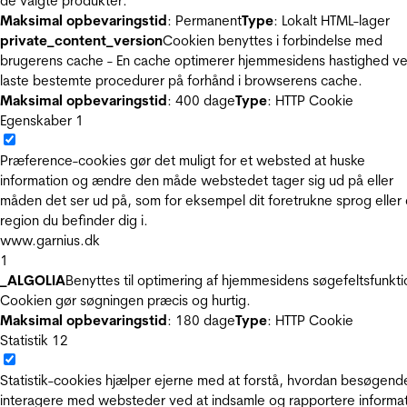
de valgte produkter.
Maksimal opbevaringstid
: Permanent
Type
: Lokalt HTML-lager
private_content_version
Cookien benyttes i forbindelse med
brugerens cache - En cache optimerer hjemmesidens hastighed ve
laste bestemte procedurer på forhånd i browserens cache.
Maksimal opbevaringstid
: 400 dage
Type
: HTTP Cookie
Egenskaber
1
Præference-cookies gør det muligt for et websted at huske
information og ændre den måde webstedet tager sig ud på eller
måden det ser ud på, som for eksempel dit foretrukne sprog eller
region du befinder dig i.
www.garnius.dk
1
_ALGOLIA
Benyttes til optimering af hjemmesidens søgefeltsfunkti
Cookien gør søgningen præcis og hurtig.
Maksimal opbevaringstid
: 180 dage
Type
: HTTP Cookie
Statistik
12
Statistik-cookies hjælper ejerne med at forstå, hvordan besøgend
interagere med websteder ved at indsamle og rapportere informa