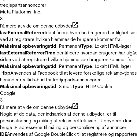
tredjepartsannoncører
Meta Platforms, Inc.
3
Få mere at vide om denne udbyder
lastExternalReferrer
Identificere hvordan brugeren har tilgået sid
ved at registrere hvilken hjemmeside brugeren kommer fra.
Maksimal opbevaringstid
: Permanent
Type
: Lokalt HTML-lager
lastExternalReferrerTime
Identificere hvordan brugeren har tilgå
siden ved at registrere hvilken hjemmeside brugeren kommer fra.
Maksimal opbevaringstid
: Permanent
Type
: Lokalt HTML-lager
_fbp
Anvendes af Facebook til at levere forskellige reklame-tjenes
herunder realtids-bud fra tredjeparts-annoncører.
Maksimal opbevaringstid
: 3 mdr.
Type
: HTTP Cookie
Google
3
Få mere at vide om denne udbyder
Nogle af de data, der indsamles af denne udbyder, er til
personalisering og måling af reklameeffektivitet. Udbyderen kan
bruge IP-adresserne til måling og personalisering af annoncer.
IDE
Anvendes af Google DoubleClick til at registrere og rapporter