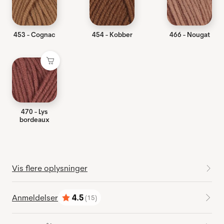
453 - Cognac
454 - Kobber
466 - Nougat
470 - Lys
bordeaux
Vis flere oplysninger
Anmeldelser
4.5
(15)
Vurdering:
ud af 5 stjerner