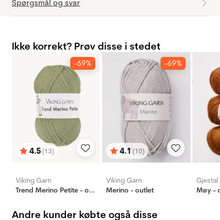
Spørgsmål og svar
Ikke korrekt? Prøv disse i stedet
-69%
-69%
4.5
4.1
(13)
(10)
Vurdering:
ud af 5 stjerner
Vurdering:
ud af 5 stjerner
Viking Garn
Viking Garn
Gjestal
Trend Merino Petite - outlet
Merino - outlet
Møy - o
Andre kunder købte også disse