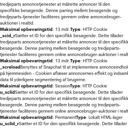
tredjeparts annoncetjenester at målrette annoncer til den
specifikke besøgende. Denne parring mellem besøgende og
tredjeparts-tjenester faciliteres gennem online annoncebruger-
auktioner i realtid.
Maksimal opbevaringstid
: 13 mdr.
Type
: HTTP Cookie
_scid_r
Sætter et ID for den specifikk besøgende. Dette tillader
tredjeparts annoncetjenester at målrette annoncer til den specifik
besøgende. Denne parring mellem besøgende og tredjeparts-
tjenester faciliteres gennem online annoncebruger-auktioner i realt
Maksimal opbevaringstid
: 13 mdr.
Type
: HTTP Cookie
_screload
Benyttes af Snapchat til at implementere annonceindho
på hjemmesiden - Cookien aflæser annoncernes effekt og indsaml
data til yderligere segmentering af brugerne.
Maksimal opbevaringstid
: Session
Type
: HTTP Cookie
u_sclid
Sætter et ID for den specifikk besøgende. Dette tillader
tredjeparts annoncetjenester at målrette annoncer til den specifik
besøgende. Denne parring mellem besøgende og tredjeparts-
tjenester faciliteres gennem online annoncebruger-auktioner i realt
Maksimal opbevaringstid
: Permanent
Type
: Lokalt HTML-lager
u_sclid_r
Sætter et ID for den specifikk besøgende. Dette tillader