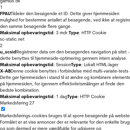
garnius.dk
1
FPAU
Tildeler den besøgende et ID. Dette giver hjemmesiden
mulighed for bestemme antallet af besøgende, ved ikke at registr
den samme besøgende flere gange.
Maksimal opbevaringstid
: 3 mdr.
Type
: HTTP Cookie
sc-static.net
2
u_scsid
Registrerer data om den besøgendes navigation på sitet -
dette benyttes til hjemmeside‐optimering gennem intern analyse.
Maksimal opbevaringstid
: Session
Type
: Lokalt HTML-lager
X-AB
Denne cookie benyttes i forbindelse med multi-variate-tests 
Dette gør hjemmesiden i stand til at ændre og kombinere element
på hjemmesiden, for igennem effektivitetsmålinger at finde den
bedste kombination.
Maksimal opbevaringstid
: 1 dag
Type
: HTTP Cookie
Markedsføring
27
Markedsførings-cookies bruges til at spore besøgende på webste
Formålet er at vise annoncer der er relevante for den enkelte brug
og som dermed er mere værdifulde for udgivere og