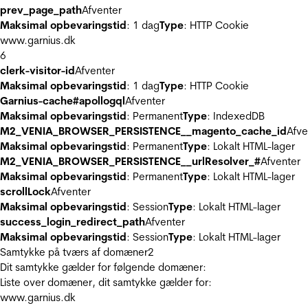
prev_page_path
Afventer
Maksimal opbevaringstid
: 1 dag
Type
: HTTP Cookie
www.garnius.dk
6
clerk-visitor-id
Afventer
Maksimal opbevaringstid
: 1 dag
Type
: HTTP Cookie
Garnius-cache#apollogql
Afventer
Maksimal opbevaringstid
: Permanent
Type
: IndexedDB
M2_VENIA_BROWSER_PERSISTENCE__magento_cache_id
Afve
Maksimal opbevaringstid
: Permanent
Type
: Lokalt HTML-lager
M2_VENIA_BROWSER_PERSISTENCE__urlResolver_#
Afventer
Maksimal opbevaringstid
: Permanent
Type
: Lokalt HTML-lager
scrollLock
Afventer
Maksimal opbevaringstid
: Session
Type
: Lokalt HTML-lager
success_login_redirect_path
Afventer
Maksimal opbevaringstid
: Session
Type
: Lokalt HTML-lager
Samtykke på tværs af domæner
2
Dit samtykke gælder for følgende domæner:
Liste over domæner, dit samtykke gælder for:
www.garnius.dk