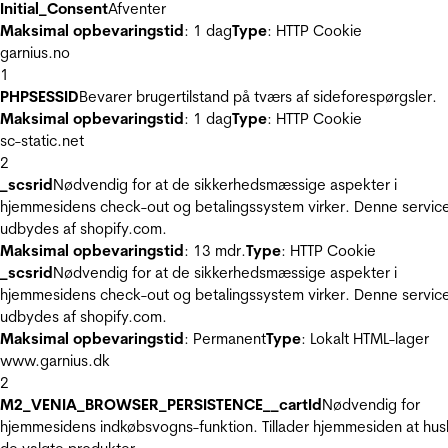
Initial_Consent
Afventer
Maksimal opbevaringstid
: 1 dag
Type
: HTTP Cookie
garnius.no
1
PHPSESSID
Bevarer brugertilstand på tværs af sideforespørgsler.
Maksimal opbevaringstid
: 1 dag
Type
: HTTP Cookie
sc-static.net
2
_scsrid
Nødvendig for at de sikkerhedsmæssige aspekter i
hjemmesidens check-out og betalingssystem virker. Denne servic
udbydes af shopify.com.
Maksimal opbevaringstid
: 13 mdr.
Type
: HTTP Cookie
_scsrid
Nødvendig for at de sikkerhedsmæssige aspekter i
hjemmesidens check-out og betalingssystem virker. Denne servic
udbydes af shopify.com.
Maksimal opbevaringstid
: Permanent
Type
: Lokalt HTML-lager
www.garnius.dk
2
M2_VENIA_BROWSER_PERSISTENCE__cartId
Nødvendig for
hjemmesidens indkøbsvogns-funktion. Tillader hjemmesiden at hus