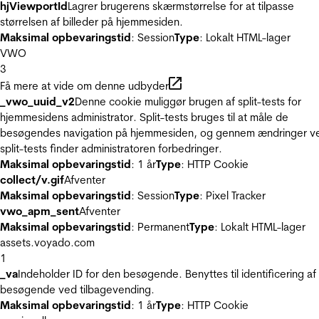
hjViewportId
Lagrer brugerens skærmstørrelse for at tilpasse
størrelsen af billeder på hjemmesiden.
Maksimal opbevaringstid
: Session
Type
: Lokalt HTML-lager
VWO
3
Få mere at vide om denne udbyder
_vwo_uuid_v2
Denne cookie muliggør brugen af split-tests for
hjemmesidens administrator. Split-tests bruges til at måle de
besøgendes navigation på hjemmesiden, og gennem ændringer v
split-tests finder administratoren forbedringer.
Maksimal opbevaringstid
: 1 år
Type
: HTTP Cookie
collect/v.gif
Afventer
Maksimal opbevaringstid
: Session
Type
: Pixel Tracker
vwo_apm_sent
Afventer
Maksimal opbevaringstid
: Permanent
Type
: Lokalt HTML-lager
assets.voyado.com
1
_va
Indeholder ID for den besøgende. Benyttes til identificering af
besøgende ved tilbagevending.
Maksimal opbevaringstid
: 1 år
Type
: HTTP Cookie