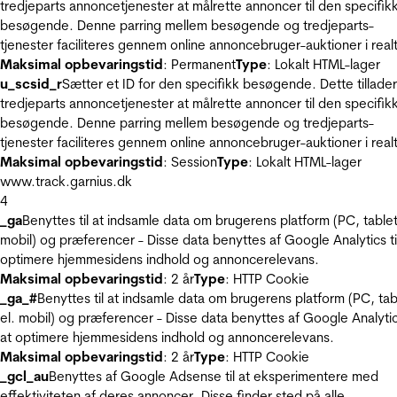
tredjeparts annoncetjenester at målrette annoncer til den specifik
besøgende. Denne parring mellem besøgende og tredjeparts-
tjenester faciliteres gennem online annoncebruger-auktioner i realt
Maksimal opbevaringstid
: Permanent
Type
: Lokalt HTML-lager
u_scsid_r
Sætter et ID for den specifikk besøgende. Dette tillader
tredjeparts annoncetjenester at målrette annoncer til den specifik
besøgende. Denne parring mellem besøgende og tredjeparts-
tjenester faciliteres gennem online annoncebruger-auktioner i realt
Maksimal opbevaringstid
: Session
Type
: Lokalt HTML-lager
www.track.garnius.dk
4
_ga
Benyttes til at indsamle data om brugerens platform (PC, tablet
mobil) og præferencer - Disse data benyttes af Google Analytics til
optimere hjemmesidens indhold og annoncerelevans.
Maksimal opbevaringstid
: 2 år
Type
: HTTP Cookie
_ga_#
Benyttes til at indsamle data om brugerens platform (PC, tab
el. mobil) og præferencer - Disse data benyttes af Google Analytics
at optimere hjemmesidens indhold og annoncerelevans.
Maksimal opbevaringstid
: 2 år
Type
: HTTP Cookie
_gcl_au
Benyttes af Google Adsense til at eksperimentere med
effektiviteten af deres annoncer. Disse finder sted på alle