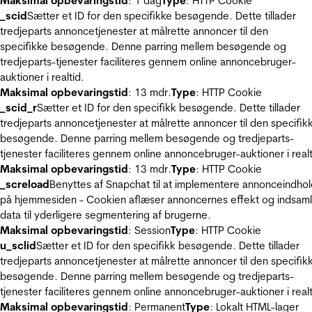
Maksimal opbevaringstid
: 1 dag
Type
: HTTP Cookie
_scid
Sætter et ID for den specifikke besøgende. Dette tillader
tredjeparts annoncetjenester at målrette annoncer til den
specifikke besøgende. Denne parring mellem besøgende og
tredjeparts-tjenester faciliteres gennem online annoncebruger-
auktioner i realtid.
Maksimal opbevaringstid
: 13 mdr.
Type
: HTTP Cookie
_scid_r
Sætter et ID for den specifikk besøgende. Dette tillader
tredjeparts annoncetjenester at målrette annoncer til den specifik
besøgende. Denne parring mellem besøgende og tredjeparts-
tjenester faciliteres gennem online annoncebruger-auktioner i realt
Maksimal opbevaringstid
: 13 mdr.
Type
: HTTP Cookie
_screload
Benyttes af Snapchat til at implementere annonceindho
på hjemmesiden - Cookien aflæser annoncernes effekt og indsaml
data til yderligere segmentering af brugerne.
Maksimal opbevaringstid
: Session
Type
: HTTP Cookie
u_sclid
Sætter et ID for den specifikk besøgende. Dette tillader
tredjeparts annoncetjenester at målrette annoncer til den specifik
besøgende. Denne parring mellem besøgende og tredjeparts-
tjenester faciliteres gennem online annoncebruger-auktioner i realt
Maksimal opbevaringstid
: Permanent
Type
: Lokalt HTML-lager