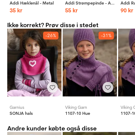
Addi Hæklenål - Metal
Addi Strømpepinde - Aluminium
35
kr
55
kr
90
kr
Ikke korrekt? Prøv disse i stedet
-26%
-31%
Garnius
Viking Garn
Viking 
SONJA hals
1107-10 Hue
1107-1
Andre kunder købte også disse