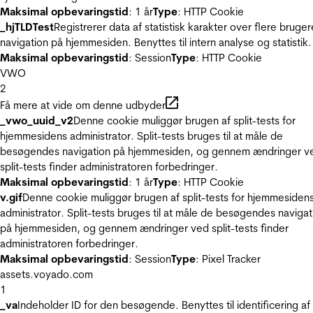
Maksimal opbevaringstid
: 1 år
Type
: HTTP Cookie
_hjTLDTest
Registrerer data af statistisk karakter over flere bruger
navigation på hjemmesiden. Benyttes til intern analyse og statistik.
Maksimal opbevaringstid
: Session
Type
: HTTP Cookie
VWO
2
Få mere at vide om denne udbyder
_vwo_uuid_v2
Denne cookie muliggør brugen af split-tests for
hjemmesidens administrator. Split-tests bruges til at måle de
besøgendes navigation på hjemmesiden, og gennem ændringer v
split-tests finder administratoren forbedringer.
Maksimal opbevaringstid
: 1 år
Type
: HTTP Cookie
v.gif
Denne cookie muliggør brugen af split-tests for hjemmesiden
administrator. Split-tests bruges til at måle de besøgendes navigat
på hjemmesiden, og gennem ændringer ved split-tests finder
administratoren forbedringer.
Maksimal opbevaringstid
: Session
Type
: Pixel Tracker
assets.voyado.com
1
_va
Indeholder ID for den besøgende. Benyttes til identificering af