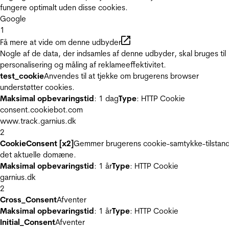
fungere optimalt uden disse cookies.
Google
1
Få mere at vide om denne udbyder
Nogle af de data, der indsamles af denne udbyder, skal bruges til
personalisering og måling af reklameeffektivitet.
test_cookie
Anvendes til at tjekke om brugerens browser
understøtter cookies.
Maksimal opbevaringstid
: 1 dag
Type
: HTTP Cookie
consent.cookiebot.com
www.track.garnius.dk
2
CookieConsent [x2]
Gemmer brugerens cookie-samtykke-tilstand
det aktuelle domæne.
Maksimal opbevaringstid
: 1 år
Type
: HTTP Cookie
garnius.dk
2
Cross_Consent
Afventer
Maksimal opbevaringstid
: 1 år
Type
: HTTP Cookie
Initial_Consent
Afventer