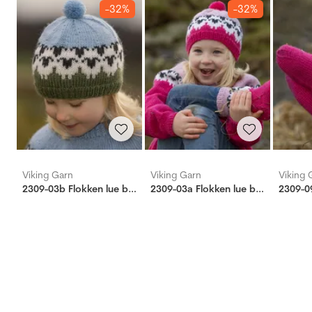
-32%
-32%
Viking Garn
Viking Garn
Viking 
2309-03b Flokken lue barn
2309-03a Flokken lue barn