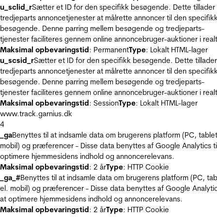
u_sclid_r
Sætter et ID for den specifikk besøgende. Dette tillader
tredjeparts annoncetjenester at målrette annoncer til den specifik
besøgende. Denne parring mellem besøgende og tredjeparts-
tjenester faciliteres gennem online annoncebruger-auktioner i realt
Maksimal opbevaringstid
: Permanent
Type
: Lokalt HTML-lager
u_scsid_r
Sætter et ID for den specifikk besøgende. Dette tillader
tredjeparts annoncetjenester at målrette annoncer til den specifik
besøgende. Denne parring mellem besøgende og tredjeparts-
tjenester faciliteres gennem online annoncebruger-auktioner i realt
Maksimal opbevaringstid
: Session
Type
: Lokalt HTML-lager
www.track.garnius.dk
4
_ga
Benyttes til at indsamle data om brugerens platform (PC, tablet
mobil) og præferencer - Disse data benyttes af Google Analytics til
optimere hjemmesidens indhold og annoncerelevans.
Maksimal opbevaringstid
: 2 år
Type
: HTTP Cookie
_ga_#
Benyttes til at indsamle data om brugerens platform (PC, tab
el. mobil) og præferencer - Disse data benyttes af Google Analytics
at optimere hjemmesidens indhold og annoncerelevans.
Maksimal opbevaringstid
: 2 år
Type
: HTTP Cookie