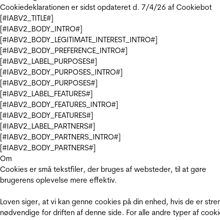
Cookiedeklarationen er sidst opdateret d. 7/4/26 af
Cookiebot
[#IABV2_TITLE#]
[#IABV2_BODY_INTRO#]
[#IABV2_BODY_LEGITIMATE_INTEREST_INTRO#]
[#IABV2_BODY_PREFERENCE_INTRO#]
[#IABV2_LABEL_PURPOSES#]
[#IABV2_BODY_PURPOSES_INTRO#]
[#IABV2_BODY_PURPOSES#]
[#IABV2_LABEL_FEATURES#]
[#IABV2_BODY_FEATURES_INTRO#]
[#IABV2_BODY_FEATURES#]
[#IABV2_LABEL_PARTNERS#]
[#IABV2_BODY_PARTNERS_INTRO#]
[#IABV2_BODY_PARTNERS#]
Om
Cookies er små tekstfiler, der bruges af websteder, til at gøre
brugerens oplevelse mere effektiv.
Loven siger, at vi kan genne cookies på din enhed, hvis de er stre
nødvendige for driften af denne side. For alle andre typer af cooki