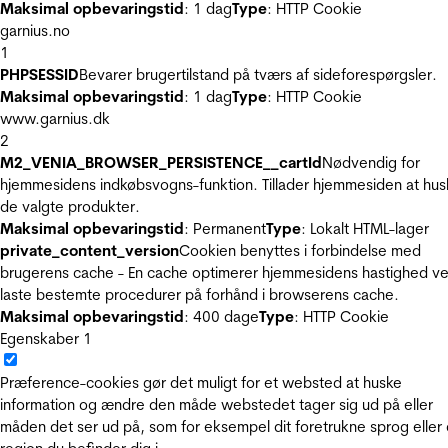
Maksimal opbevaringstid
: 1 dag
Type
: HTTP Cookie
garnius.no
1
PHPSESSID
Bevarer brugertilstand på tværs af sideforespørgsler.
Maksimal opbevaringstid
: 1 dag
Type
: HTTP Cookie
www.garnius.dk
2
M2_VENIA_BROWSER_PERSISTENCE__cartId
Nødvendig for
hjemmesidens indkøbsvogns-funktion. Tillader hjemmesiden at hus
de valgte produkter.
Maksimal opbevaringstid
: Permanent
Type
: Lokalt HTML-lager
private_content_version
Cookien benyttes i forbindelse med
brugerens cache - En cache optimerer hjemmesidens hastighed ve
laste bestemte procedurer på forhånd i browserens cache.
Maksimal opbevaringstid
: 400 dage
Type
: HTTP Cookie
Egenskaber
1
Præference-cookies gør det muligt for et websted at huske
information og ændre den måde webstedet tager sig ud på eller
måden det ser ud på, som for eksempel dit foretrukne sprog eller