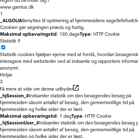
region du befinder dig i.
www.garnius.dk
1
_ALGOLIA
Benyttes til optimering af hjemmesidens søgefeltsfunkti
Cookien gør søgningen præcis og hurtig.
Maksimal opbevaringstid
: 180 dage
Type
: HTTP Cookie
Statistik
9
Statistik-cookies hjælper ejerne med at forstå, hvordan besøgend
interagere med websteder ved at indsamle og rapportere informa
anonymt.
Hotjar
3
Få mere at vide om denne udbyder
_hjSession_#
Indsamler statistik om den besøgendes besøg på
hjemmesiden såsom antallet af besøg, den gennemsnitlige tid på
hjemmesiden og hvilke sider der er læst.
Maksimal opbevaringstid
: 1 dag
Type
: HTTP Cookie
_hjSessionUser_#
Indsamler statistik om den besøgendes besøg 
hjemmesiden såsom antallet af besøg, den gennemsnitlige tid på
hjemmesiden og hvilke sider der er læst.