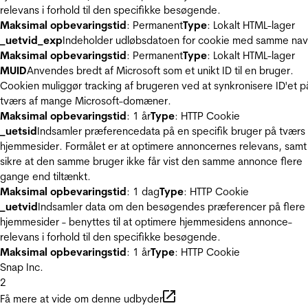
relevans i forhold til den specifikke besøgende.
Maksimal opbevaringstid
: Permanent
Type
: Lokalt HTML-lager
_uetvid_exp
Indeholder udløbsdatoen for cookie med samme nav
Maksimal opbevaringstid
: Permanent
Type
: Lokalt HTML-lager
MUID
Anvendes bredt af Microsoft som et unikt ID til en bruger.
Cookien muliggør tracking af brugeren ved at synkronisere ID'et p
tværs af mange Microsoft-domæner.
Maksimal opbevaringstid
: 1 år
Type
: HTTP Cookie
_uetsid
Indsamler præferencedata på en specifik bruger på tværs 
hjemmesider. Formålet er at optimere annoncernes relevans, samt
sikre at den samme bruger ikke får vist den samme annonce flere
gange end tiltænkt.
Maksimal opbevaringstid
: 1 dag
Type
: HTTP Cookie
_uetvid
Indsamler data om den besøgendes præferencer på flere
hjemmesider - benyttes til at optimere hjemmesidens annonce-
relevans i forhold til den specifikke besøgende.
Maksimal opbevaringstid
: 1 år
Type
: HTTP Cookie
Snap Inc.
2
Få mere at vide om denne udbyder