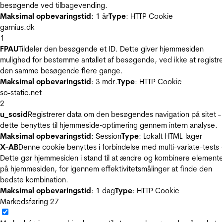
besøgende ved tilbagevending.
Maksimal opbevaringstid
: 1 år
Type
: HTTP Cookie
garnius.dk
1
FPAU
Tildeler den besøgende et ID. Dette giver hjemmesiden
mulighed for bestemme antallet af besøgende, ved ikke at registr
den samme besøgende flere gange.
Maksimal opbevaringstid
: 3 mdr.
Type
: HTTP Cookie
sc-static.net
2
u_scsid
Registrerer data om den besøgendes navigation på sitet -
dette benyttes til hjemmeside‐optimering gennem intern analyse.
Maksimal opbevaringstid
: Session
Type
: Lokalt HTML-lager
X-AB
Denne cookie benyttes i forbindelse med multi-variate-tests 
Dette gør hjemmesiden i stand til at ændre og kombinere element
på hjemmesiden, for igennem effektivitetsmålinger at finde den
bedste kombination.
Maksimal opbevaringstid
: 1 dag
Type
: HTTP Cookie
Markedsføring
27