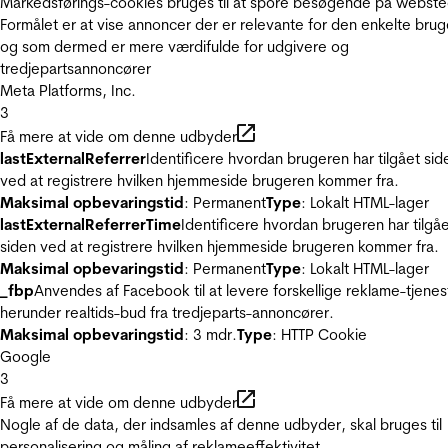
Markedsførings-cookies bruges til at spore besøgende på webste
Formålet er at vise annoncer der er relevante for den enkelte brug
og som dermed er mere værdifulde for udgivere og
tredjepartsannoncører
Meta Platforms, Inc.
3
Få mere at vide om denne udbyder
lastExternalReferrer
Identificere hvordan brugeren har tilgået sid
ved at registrere hvilken hjemmeside brugeren kommer fra.
Maksimal opbevaringstid
: Permanent
Type
: Lokalt HTML-lager
lastExternalReferrerTime
Identificere hvordan brugeren har tilgå
siden ved at registrere hvilken hjemmeside brugeren kommer fra.
Maksimal opbevaringstid
: Permanent
Type
: Lokalt HTML-lager
_fbp
Anvendes af Facebook til at levere forskellige reklame-tjenes
herunder realtids-bud fra tredjeparts-annoncører.
Maksimal opbevaringstid
: 3 mdr.
Type
: HTTP Cookie
Google
3
Få mere at vide om denne udbyder
Nogle af de data, der indsamles af denne udbyder, skal bruges til
personalisering og måling af reklameeffektivitet.