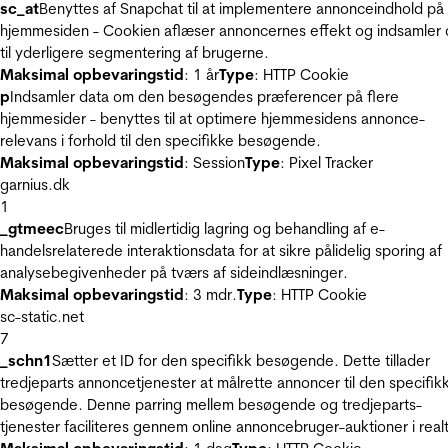
sc_at
Benyttes af Snapchat til at implementere annonceindhold på
hjemmesiden - Cookien aflæser annoncernes effekt og indsamler 
til yderligere segmentering af brugerne.
Maksimal opbevaringstid
: 1 år
Type
: HTTP Cookie
p
Indsamler data om den besøgendes præferencer på flere
hjemmesider - benyttes til at optimere hjemmesidens annonce-
relevans i forhold til den specifikke besøgende.
Maksimal opbevaringstid
: Session
Type
: Pixel Tracker
garnius.dk
1
_gtmeec
Bruges til midlertidig lagring og behandling af e-
handelsrelaterede interaktionsdata for at sikre pålidelig sporing af
analysebegivenheder på tværs af sideindlæsninger.
Maksimal opbevaringstid
: 3 mdr.
Type
: HTTP Cookie
sc-static.net
7
_schn1
Sætter et ID for den specifikk besøgende. Dette tillader
tredjeparts annoncetjenester at målrette annoncer til den specifik
besøgende. Denne parring mellem besøgende og tredjeparts-
tjenester faciliteres gennem online annoncebruger-auktioner i realt