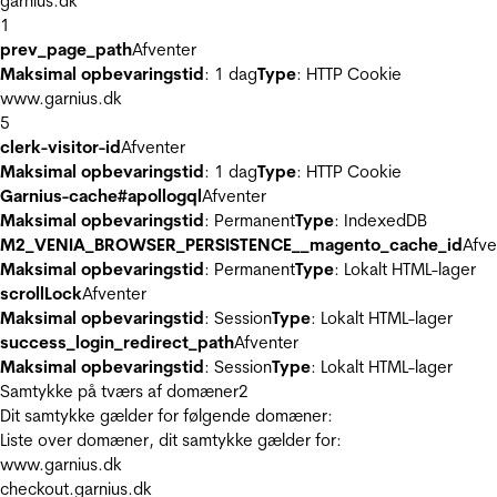
garnius.dk
1
prev_page_path
Afventer
Maksimal opbevaringstid
: 1 dag
Type
: HTTP Cookie
www.garnius.dk
5
clerk-visitor-id
Afventer
Maksimal opbevaringstid
: 1 dag
Type
: HTTP Cookie
Garnius-cache#apollogql
Afventer
Maksimal opbevaringstid
: Permanent
Type
: IndexedDB
M2_VENIA_BROWSER_PERSISTENCE__magento_cache_id
Afve
Maksimal opbevaringstid
: Permanent
Type
: Lokalt HTML-lager
scrollLock
Afventer
Maksimal opbevaringstid
: Session
Type
: Lokalt HTML-lager
success_login_redirect_path
Afventer
Maksimal opbevaringstid
: Session
Type
: Lokalt HTML-lager
Samtykke på tværs af domæner
2
Dit samtykke gælder for følgende domæner:
Liste over domæner, dit samtykke gælder for:
www.garnius.dk
checkout.garnius.dk