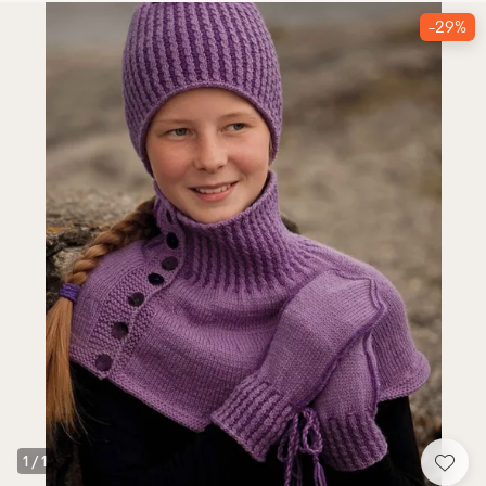
-29%
1
/
1