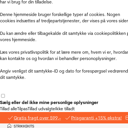
har vi brug for din tilladelse.
Denne hjemmeside bruger forskellige typer af cookies. Nogen
cookies indsættes af tredjepartstjenester, der vises på vores sider
Du kan ændre eller tilbagekalde dit samtykke via cookiepolitikken 
vores hjemmeside.
Læs vores privatlivspolitik for at lære mere om, hvem vi er, hvorda
kan kontakte os og hvordan vi behandler personoplysninger.
Angiv venligst dit samtykke-ID og dato for forespørgsel vedrøren
dit samtykke.
Sælg eller del ikke mine personlige oplysninger
Tillad alle
Tilpas
Tillad udvalgte
Ikke tilladt
Gratis fragt over 599,-
Prisgaranti +15% ekstra!
Hjem
STRIKKEKITS
>