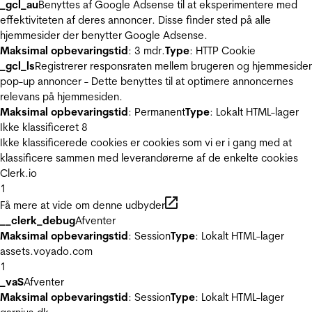
_gcl_au
Benyttes af Google Adsense til at eksperimentere med
effektiviteten af deres annoncer. Disse finder sted på alle
hjemmesider der benytter Google Adsense.
Maksimal opbevaringstid
: 3 mdr.
Type
: HTTP Cookie
_gcl_ls
Registrerer responsraten mellem brugeren og hjemmeside
pop-up annoncer - Dette benyttes til at optimere annoncernes
relevans på hjemmesiden.
Maksimal opbevaringstid
: Permanent
Type
: Lokalt HTML-lager
Ikke klassificeret
8
Ikke klassificerede cookies er cookies som vi er i gang med at
klassificere sammen med leverandørerne af de enkelte cookies
Clerk.io
1
Få mere at vide om denne udbyder
__clerk_debug
Afventer
Maksimal opbevaringstid
: Session
Type
: Lokalt HTML-lager
assets.voyado.com
1
_vaS
Afventer
Maksimal opbevaringstid
: Session
Type
: Lokalt HTML-lager