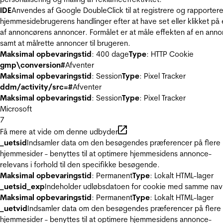
IDE
Anvendes af Google DoubleClick til at registrere og rapporter
hjemmesidebrugerens handlinger efter at have set eller klikket på
af annoncørens annoncer. Formålet er at måle effekten af en ann
samt at målrette annoncer til brugeren.
Maksimal opbevaringstid
: 400 dage
Type
: HTTP Cookie
gmp\conversion#
Afventer
Maksimal opbevaringstid
: Session
Type
: Pixel Tracker
ddm/activity/src=#
Afventer
Maksimal opbevaringstid
: Session
Type
: Pixel Tracker
Microsoft
7
Få mere at vide om denne udbyder
_uetsid
Indsamler data om den besøgendes præferencer på flere
hjemmesider - benyttes til at optimere hjemmesidens annonce-
relevans i forhold til den specifikke besøgende.
Maksimal opbevaringstid
: Permanent
Type
: Lokalt HTML-lager
_uetsid_exp
Indeholder udløbsdatoen for cookie med samme nav
Maksimal opbevaringstid
: Permanent
Type
: Lokalt HTML-lager
_uetvid
Indsamler data om den besøgendes præferencer på flere
hjemmesider - benyttes til at optimere hjemmesidens annonce-