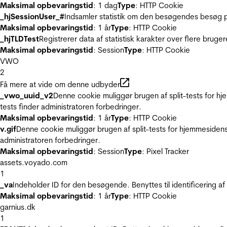
Maksimal opbevaringstid
: 1 dag
Type
: HTTP Cookie
_hjSessionUser_#
Indsamler statistik om den besøgendes besøg p
Maksimal opbevaringstid
: 1 år
Type
: HTTP Cookie
_hjTLDTest
Registrerer data af statistisk karakter over flere bruge
Maksimal opbevaringstid
: Session
Type
: HTTP Cookie
VWO
2
Få mere at vide om denne udbyder
_vwo_uuid_v2
Denne cookie muliggør brugen af split-tests for h
tests finder administratoren forbedringer.
Maksimal opbevaringstid
: 1 år
Type
: HTTP Cookie
v.gif
Denne cookie muliggør brugen af split-tests for hjemmesidens
administratoren forbedringer.
Maksimal opbevaringstid
: Session
Type
: Pixel Tracker
assets.voyado.com
1
_va
Indeholder ID for den besøgende. Benyttes til identificering 
Maksimal opbevaringstid
: 1 år
Type
: HTTP Cookie
garnius.dk
1