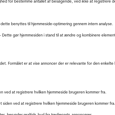
ighed for bestemme antallet af besøgende, ved ikke at registrer
 dette benyttes til hjemmeside‐optimering gennem intern analyse.
 - Dette gør hjemmesiden i stand til at ændre og kombinere elemen
et. Formålet er at vise annoncer der er relevante for den enkelt
den ved at registrere hvilken hjemmeside brugeren kommer fra.
et siden ved at registrere hvilken hjemmeside brugeren kommer fra
ter, herunder realtids-bud fra tredjeparts-annoncører.