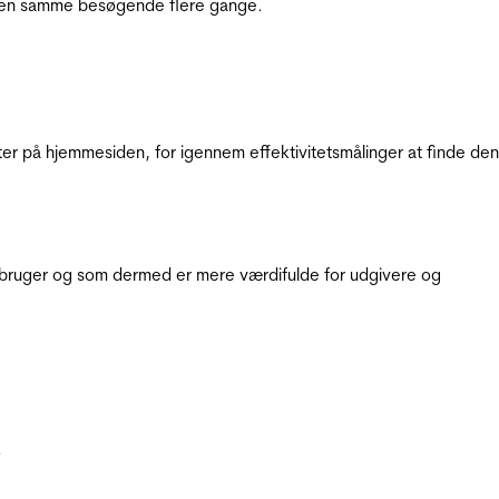
e den samme besøgende flere gange.
ter på hjemmesiden, for igennem effektivitetsmålinger at finde den
e bruger og som dermed er mere værdifulde for udgivere og
.