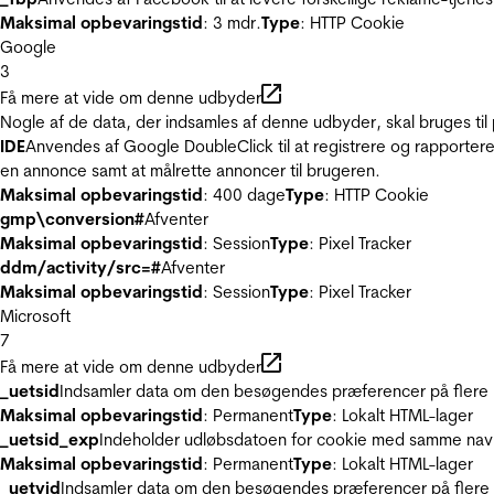
Maksimal opbevaringstid
: 3 mdr.
Type
: HTTP Cookie
Google
3
Få mere at vide om denne udbyder
Nogle af de data, der indsamles af denne udbyder, skal bruges til 
IDE
Anvendes af Google DoubleClick til at registrere og rapportere
en annonce samt at målrette annoncer til brugeren.
Maksimal opbevaringstid
: 400 dage
Type
: HTTP Cookie
gmp\conversion#
Afventer
Maksimal opbevaringstid
: Session
Type
: Pixel Tracker
ddm/activity/src=#
Afventer
Maksimal opbevaringstid
: Session
Type
: Pixel Tracker
Microsoft
7
Få mere at vide om denne udbyder
_uetsid
Indsamler data om den besøgendes præferencer på flere hj
Maksimal opbevaringstid
: Permanent
Type
: Lokalt HTML-lager
_uetsid_exp
Indeholder udløbsdatoen for cookie med samme nav
Maksimal opbevaringstid
: Permanent
Type
: Lokalt HTML-lager
_uetvid
Indsamler data om den besøgendes præferencer på flere h