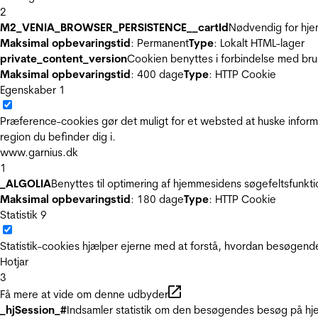
2
M2_VENIA_BROWSER_PERSISTENCE__cartId
Nødvendig for hje
Maksimal opbevaringstid
: Permanent
Type
: Lokalt HTML-lager
private_content_version
Cookien benyttes i forbindelse med br
Maksimal opbevaringstid
: 400 dage
Type
: HTTP Cookie
Egenskaber
1
Præference-cookies gør det muligt for et websted at huske inform
region du befinder dig i.
www.garnius.dk
1
_ALGOLIA
Benyttes til optimering af hjemmesidens søgefeltsfunkt
Maksimal opbevaringstid
: 180 dage
Type
: HTTP Cookie
Statistik
9
Statistik-cookies hjælper ejerne med at forstå, hvordan besøgen
Hotjar
3
Få mere at vide om denne udbyder
_hjSession_#
Indsamler statistik om den besøgendes besøg på hje