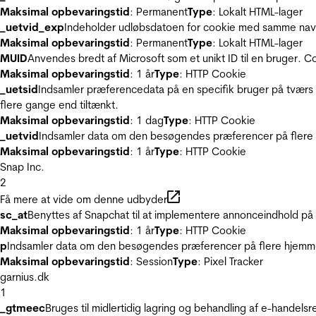
Maksimal opbevaringstid
: Permanent
Type
: Lokalt HTML-lager
_uetvid_exp
Indeholder udløbsdatoen for cookie med samme nav
Maksimal opbevaringstid
: Permanent
Type
: Lokalt HTML-lager
MUID
Anvendes bredt af Microsoft som et unikt ID til en bruger. 
Maksimal opbevaringstid
: 1 år
Type
: HTTP Cookie
_uetsid
Indsamler præferencedata på en specifik bruger på tværs 
flere gange end tiltænkt.
Maksimal opbevaringstid
: 1 dag
Type
: HTTP Cookie
_uetvid
Indsamler data om den besøgendes præferencer på flere h
Maksimal opbevaringstid
: 1 år
Type
: HTTP Cookie
Snap Inc.
2
Få mere at vide om denne udbyder
sc_at
Benyttes af Snapchat til at implementere annonceindhold på
Maksimal opbevaringstid
: 1 år
Type
: HTTP Cookie
p
Indsamler data om den besøgendes præferencer på flere hjemmesi
Maksimal opbevaringstid
: Session
Type
: Pixel Tracker
garnius.dk
1
_gtmeec
Bruges til midlertidig lagring og behandling af e-handels