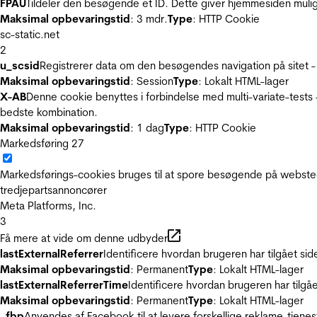
FPAU
Tildeler den besøgende et ID. Dette giver hjemmesiden mul
Maksimal opbevaringstid
: 3 mdr.
Type
: HTTP Cookie
sc-static.net
2
u_scsid
Registrerer data om den besøgendes navigation på sitet -
Maksimal opbevaringstid
: Session
Type
: Lokalt HTML-lager
X-AB
Denne cookie benyttes i forbindelse med multi-variate-tests
bedste kombination.
Maksimal opbevaringstid
: 1 dag
Type
: HTTP Cookie
Markedsføring
27
Markedsførings-cookies bruges til at spore besøgende på websted
tredjepartsannoncører
Meta Platforms, Inc.
3
Få mere at vide om denne udbyder
lastExternalReferrer
Identificere hvordan brugeren har tilgået si
Maksimal opbevaringstid
: Permanent
Type
: Lokalt HTML-lager
lastExternalReferrerTime
Identificere hvordan brugeren har tilgå
Maksimal opbevaringstid
: Permanent
Type
: Lokalt HTML-lager
_fbp
Anvendes af Facebook til at levere forskellige reklame-tjenes