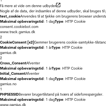
1
Få mere at vide om denne udbyder
Nogle af de data, der indsamles af denne udbyder, skal bruges til 
test_cookie
Anvendes til at tjekke om brugerens browser underst
Maksimal opbevaringstid
: 1 dag
Type
: HTTP Cookie
consent.cookiebot.com
www.track.garnius.dk
2
CookieConsent [x2]
Gemmer brugerens cookie-samtykke-tilstand
Maksimal opbevaringstid
: 1 år
Type
: HTTP Cookie
garnius.dk
2
Cross_Consent
Afventer
Maksimal opbevaringstid
: 1 år
Type
: HTTP Cookie
Initial_Consent
Afventer
Maksimal opbevaringstid
: 1 dag
Type
: HTTP Cookie
garnius.no
1
PHPSESSID
Bevarer brugertilstand på tværs af sideforespørgsler.
Maksimal opbevaringstid
: 1 dag
Type
: HTTP Cookie
www.garnius.dk