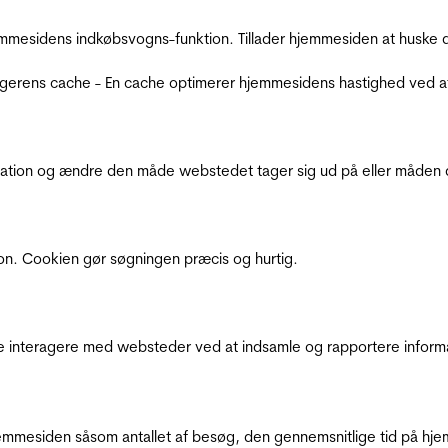
mmesidens indkøbsvogns-funktion. Tillader hjemmesiden at huske d
ugerens cache - En cache optimerer hjemmesidens hastighed ved a
ation og ændre den måde webstedet tager sig ud på eller måden de
ion. Cookien gør søgningen præcis og hurtig.
de interagere med websteder ved at indsamle og rapportere inform
mmesiden såsom antallet af besøg, den gennemsnitlige tid på hjem