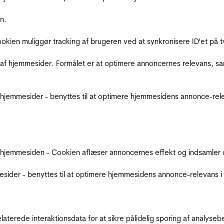
n.
Cookien muliggør tracking af brugeren ved at synkronisere ID'et p
af hjemmesider. Formålet er at optimere annoncernes relevans, s
jemmesider - benyttes til at optimere hjemmesidens annonce-relev
 hjemmesiden - Cookien aflæser annoncernes effekt og indsamler d
der - benyttes til at optimere hjemmesidens annonce-relevans i f
relaterede interaktionsdata for at sikre pålidelig sporing af analys