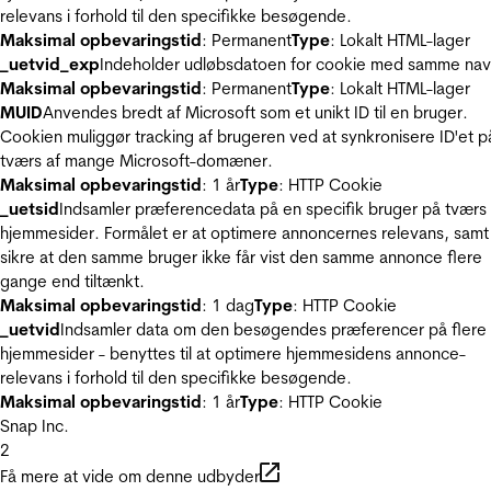
relevans i forhold til den specifikke besøgende.
Maksimal opbevaringstid
: Permanent
Type
: Lokalt HTML-lager
_uetvid_exp
Indeholder udløbsdatoen for cookie med samme nav
Maksimal opbevaringstid
: Permanent
Type
: Lokalt HTML-lager
MUID
Anvendes bredt af Microsoft som et unikt ID til en bruger.
Cookien muliggør tracking af brugeren ved at synkronisere ID'et p
tværs af mange Microsoft-domæner.
Maksimal opbevaringstid
: 1 år
Type
: HTTP Cookie
_uetsid
Indsamler præferencedata på en specifik bruger på tværs 
hjemmesider. Formålet er at optimere annoncernes relevans, samt
sikre at den samme bruger ikke får vist den samme annonce flere
gange end tiltænkt.
Maksimal opbevaringstid
: 1 dag
Type
: HTTP Cookie
_uetvid
Indsamler data om den besøgendes præferencer på flere
hjemmesider - benyttes til at optimere hjemmesidens annonce-
relevans i forhold til den specifikke besøgende.
Maksimal opbevaringstid
: 1 år
Type
: HTTP Cookie
Snap Inc.
2
Få mere at vide om denne udbyder