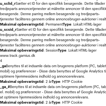
u_sclid_r
Sætter et ID for den specifikk besøgende. Dette tillader
tredjeparts annoncetjenester at målrette annoncer til den specifik
besøgende. Denne parring mellem besøgende og tredjeparts-
tjenester faciliteres gennem online annoncebruger-auktioner i realt
Maksimal opbevaringstid
: Permanent
Type
: Lokalt HTML-lager
u_scsid_r
Sætter et ID for den specifikk besøgende. Dette tillader
tredjeparts annoncetjenester at målrette annoncer til den specifik
besøgende. Denne parring mellem besøgende og tredjeparts-
tjenester faciliteres gennem online annoncebruger-auktioner i realt
Maksimal opbevaringstid
: Session
Type
: Lokalt HTML-lager
www.track.garnius.dk
4
_ga
Benyttes til at indsamle data om brugerens platform (PC, tablet
mobil) og præferencer - Disse data benyttes af Google Analytics til
optimere hjemmesidens indhold og annoncerelevans.
Maksimal opbevaringstid
: 2 år
Type
: HTTP Cookie
_ga_#
Benyttes til at indsamle data om brugerens platform (PC, tab
el. mobil) og præferencer - Disse data benyttes af Google Analytics
at optimere hjemmesidens indhold og annoncerelevans.
Maksimal opbevaringstid
: 2 år
Type
: HTTP Cookie