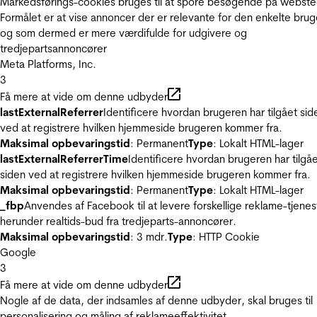
Markedsførings-cookies bruges til at spore besøgende på webste
Formålet er at vise annoncer der er relevante for den enkelte brug
og som dermed er mere værdifulde for udgivere og
tredjepartsannoncører
Meta Platforms, Inc.
3
Få mere at vide om denne udbyder
lastExternalReferrer
Identificere hvordan brugeren har tilgået sid
ved at registrere hvilken hjemmeside brugeren kommer fra.
Maksimal opbevaringstid
: Permanent
Type
: Lokalt HTML-lager
lastExternalReferrerTime
Identificere hvordan brugeren har tilgå
siden ved at registrere hvilken hjemmeside brugeren kommer fra.
Maksimal opbevaringstid
: Permanent
Type
: Lokalt HTML-lager
_fbp
Anvendes af Facebook til at levere forskellige reklame-tjenes
herunder realtids-bud fra tredjeparts-annoncører.
Maksimal opbevaringstid
: 3 mdr.
Type
: HTTP Cookie
Google
3
Få mere at vide om denne udbyder
Nogle af de data, der indsamles af denne udbyder, skal bruges til
personalisering og måling af reklameeffektivitet.