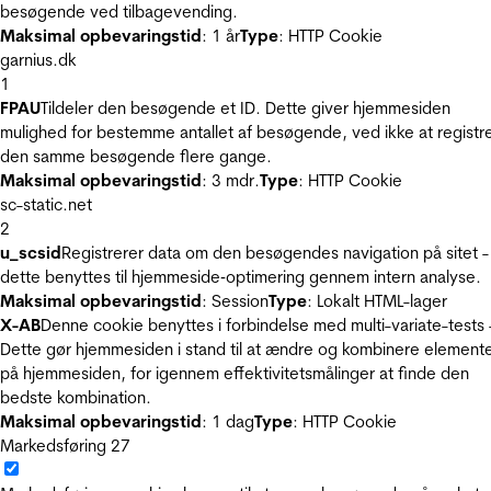
besøgende ved tilbagevending.
Maksimal opbevaringstid
: 1 år
Type
: HTTP Cookie
garnius.dk
1
FPAU
Tildeler den besøgende et ID. Dette giver hjemmesiden
mulighed for bestemme antallet af besøgende, ved ikke at registr
den samme besøgende flere gange.
Maksimal opbevaringstid
: 3 mdr.
Type
: HTTP Cookie
sc-static.net
2
u_scsid
Registrerer data om den besøgendes navigation på sitet -
dette benyttes til hjemmeside‐optimering gennem intern analyse.
Maksimal opbevaringstid
: Session
Type
: Lokalt HTML-lager
X-AB
Denne cookie benyttes i forbindelse med multi-variate-tests 
Dette gør hjemmesiden i stand til at ændre og kombinere element
på hjemmesiden, for igennem effektivitetsmålinger at finde den
bedste kombination.
Maksimal opbevaringstid
: 1 dag
Type
: HTTP Cookie
Markedsføring
27