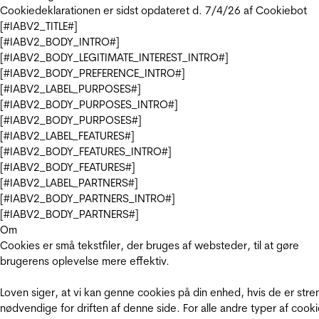
Cookiedeklarationen er sidst opdateret d. 7/4/26 af
Cookiebot
[#IABV2_TITLE#]
[#IABV2_BODY_INTRO#]
[#IABV2_BODY_LEGITIMATE_INTEREST_INTRO#]
[#IABV2_BODY_PREFERENCE_INTRO#]
[#IABV2_LABEL_PURPOSES#]
[#IABV2_BODY_PURPOSES_INTRO#]
[#IABV2_BODY_PURPOSES#]
[#IABV2_LABEL_FEATURES#]
[#IABV2_BODY_FEATURES_INTRO#]
[#IABV2_BODY_FEATURES#]
[#IABV2_LABEL_PARTNERS#]
[#IABV2_BODY_PARTNERS_INTRO#]
[#IABV2_BODY_PARTNERS#]
Om
Cookies er små tekstfiler, der bruges af websteder, til at gøre
brugerens oplevelse mere effektiv.
Loven siger, at vi kan genne cookies på din enhed, hvis de er stre
nødvendige for driften af denne side. For alle andre typer af cooki