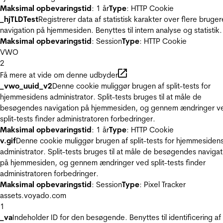
Maksimal opbevaringstid
: 1 år
Type
: HTTP Cookie
_hjTLDTest
Registrerer data af statistisk karakter over flere bruger
navigation på hjemmesiden. Benyttes til intern analyse og statistik.
Maksimal opbevaringstid
: Session
Type
: HTTP Cookie
VWO
2
Få mere at vide om denne udbyder
_vwo_uuid_v2
Denne cookie muliggør brugen af split-tests for
hjemmesidens administrator. Split-tests bruges til at måle de
besøgendes navigation på hjemmesiden, og gennem ændringer v
split-tests finder administratoren forbedringer.
Maksimal opbevaringstid
: 1 år
Type
: HTTP Cookie
v.gif
Denne cookie muliggør brugen af split-tests for hjemmesiden
administrator. Split-tests bruges til at måle de besøgendes navigat
på hjemmesiden, og gennem ændringer ved split-tests finder
administratoren forbedringer.
Maksimal opbevaringstid
: Session
Type
: Pixel Tracker
assets.voyado.com
1
_va
Indeholder ID for den besøgende. Benyttes til identificering af