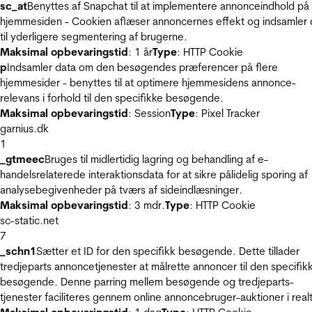
sc_at
Benyttes af Snapchat til at implementere annonceindhold på
hjemmesiden - Cookien aflæser annoncernes effekt og indsamler 
til yderligere segmentering af brugerne.
Maksimal opbevaringstid
: 1 år
Type
: HTTP Cookie
p
Indsamler data om den besøgendes præferencer på flere
hjemmesider - benyttes til at optimere hjemmesidens annonce-
relevans i forhold til den specifikke besøgende.
Maksimal opbevaringstid
: Session
Type
: Pixel Tracker
garnius.dk
1
_gtmeec
Bruges til midlertidig lagring og behandling af e-
handelsrelaterede interaktionsdata for at sikre pålidelig sporing af
analysebegivenheder på tværs af sideindlæsninger.
Maksimal opbevaringstid
: 3 mdr.
Type
: HTTP Cookie
sc-static.net
7
_schn1
Sætter et ID for den specifikk besøgende. Dette tillader
tredjeparts annoncetjenester at målrette annoncer til den specifik
besøgende. Denne parring mellem besøgende og tredjeparts-
tjenester faciliteres gennem online annoncebruger-auktioner i realt