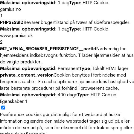
Maksimal opbevaringstid
: 1 dag
Type
: HTTP Cookie
garnius.no
1
PHPSESSID
Bevarer brugertilstand på tværs af sideforespørgsler.
Maksimal opbevaringstid
: 1 dag
Type
: HTTP Cookie
www.garnius.dk
2
M2_VENIA_BROWSER_PERSISTENCE__cartId
Nødvendig for
hjemmesidens indkøbsvogns-funktion. Tillader hjemmesiden at hus
de valgte produkter.
Maksimal opbevaringstid
: Permanent
Type
: Lokalt HTML-lager
private_content_version
Cookien benyttes i forbindelse med
brugerens cache - En cache optimerer hjemmesidens hastighed ve
laste bestemte procedurer på forhånd i browserens cache.
Maksimal opbevaringstid
: 400 dage
Type
: HTTP Cookie
Egenskaber
1
Præference-cookies gør det muligt for et websted at huske
information og ændre den måde webstedet tager sig ud på eller
måden det ser ud på, som for eksempel dit foretrukne sprog eller