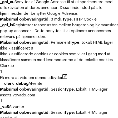
_gcl_au
Benyttes af Google Adsense til at eksperimentere med
effektiviteten af deres annoncer. Disse finder sted på alle
hjemmesider der benytter Google Adsense.
Maksimal opbevaringstid
: 3 mdr.
Type
: HTTP Cookie
_gcl_ls
Registrerer responsraten mellem brugeren og hjemmeside
pop-up annoncer - Dette benyttes til at optimere annoncernes
relevans på hjemmesiden.
Maksimal opbevaringstid
: Permanent
Type
: Lokalt HTML-lager
Ikke klassificeret
8
Ikke klassificerede cookies er cookies som vi er i gang med at
klassificere sammen med leverandørerne af de enkelte cookies
Clerk.io
1
Få mere at vide om denne udbyder
__clerk_debug
Afventer
Maksimal opbevaringstid
: Session
Type
: Lokalt HTML-lager
assets.voyado.com
1
_vaS
Afventer
Maksimal opbevaringstid
: Session
Type
: Lokalt HTML-lager