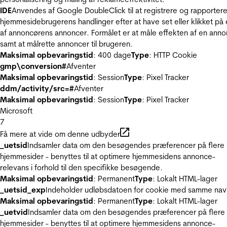
IDE
Anvendes af Google DoubleClick til at registrere og rapporter
hjemmesidebrugerens handlinger efter at have set eller klikket på
af annoncørens annoncer. Formålet er at måle effekten af en ann
samt at målrette annoncer til brugeren.
Maksimal opbevaringstid
: 400 dage
Type
: HTTP Cookie
gmp\conversion#
Afventer
Maksimal opbevaringstid
: Session
Type
: Pixel Tracker
ddm/activity/src=#
Afventer
Maksimal opbevaringstid
: Session
Type
: Pixel Tracker
Microsoft
7
Få mere at vide om denne udbyder
_uetsid
Indsamler data om den besøgendes præferencer på flere
hjemmesider - benyttes til at optimere hjemmesidens annonce-
relevans i forhold til den specifikke besøgende.
Maksimal opbevaringstid
: Permanent
Type
: Lokalt HTML-lager
_uetsid_exp
Indeholder udløbsdatoen for cookie med samme nav
Maksimal opbevaringstid
: Permanent
Type
: Lokalt HTML-lager
_uetvid
Indsamler data om den besøgendes præferencer på flere
hjemmesider - benyttes til at optimere hjemmesidens annonce-