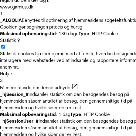
region du befinder dig i.
www.garnius.dk
1
_ALGOLIA
Benyttes til optimering af hjemmesidens søgefeltsfunkti
Cookien gør søgningen præcis og hurtig.
Maksimal opbevaringstid
: 180 dage
Type
: HTTP Cookie
Statistik
9
Statistik-cookies hjælper ejerne med at forstå, hvordan besøgend
interagere med websteder ved at indsamle og rapportere informa
anonymt.
Hotjar
3
Få mere at vide om denne udbyder
_hjSession_#
Indsamler statistik om den besøgendes besøg på
hjemmesiden såsom antallet af besøg, den gennemsnitlige tid på
hjemmesiden og hvilke sider der er læst.
Maksimal opbevaringstid
: 1 dag
Type
: HTTP Cookie
_hjSessionUser_#
Indsamler statistik om den besøgendes besøg 
hjemmesiden såsom antallet af besøg, den gennemsnitlige tid på
hjemmesiden og hvilke sider der er læst.