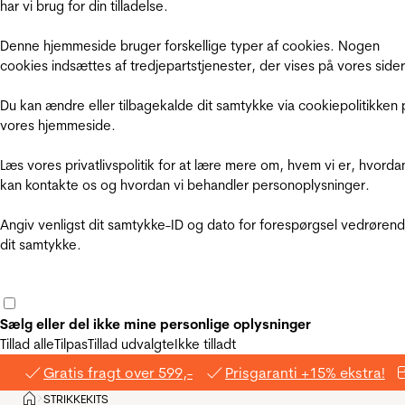
har vi brug for din tilladelse.
Denne hjemmeside bruger forskellige typer af cookies. Nogen
cookies indsættes af tredjepartstjenester, der vises på vores sider
Du kan ændre eller tilbagekalde dit samtykke via cookiepolitikken 
vores hjemmeside.
Læs vores privatlivspolitik for at lære mere om, hvem vi er, hvorda
kan kontakte os og hvordan vi behandler personoplysninger.
Angiv venligst dit samtykke-ID og dato for forespørgsel vedrøren
dit samtykke.
Sælg eller del ikke mine personlige oplysninger
Tillad alle
Tilpas
Tillad udvalgte
Ikke tilladt
Gratis fragt over 599,-
Prisgaranti +15% ekstra!
Hjem
STRIKKEKITS
>