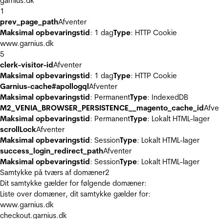
garnius.dk
1
prev_page_path
Afventer
Maksimal opbevaringstid
: 1 dag
Type
: HTTP Cookie
www.garnius.dk
5
clerk-visitor-id
Afventer
Maksimal opbevaringstid
: 1 dag
Type
: HTTP Cookie
Garnius-cache#apollogql
Afventer
Maksimal opbevaringstid
: Permanent
Type
: IndexedDB
M2_VENIA_BROWSER_PERSISTENCE__magento_cache_id
Afve
Maksimal opbevaringstid
: Permanent
Type
: Lokalt HTML-lager
scrollLock
Afventer
Maksimal opbevaringstid
: Session
Type
: Lokalt HTML-lager
success_login_redirect_path
Afventer
Maksimal opbevaringstid
: Session
Type
: Lokalt HTML-lager
Samtykke på tværs af domæner
2
Dit samtykke gælder for følgende domæner:
Liste over domæner, dit samtykke gælder for:
www.garnius.dk
checkout.garnius.dk