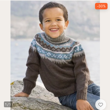
-30%
1
/
1