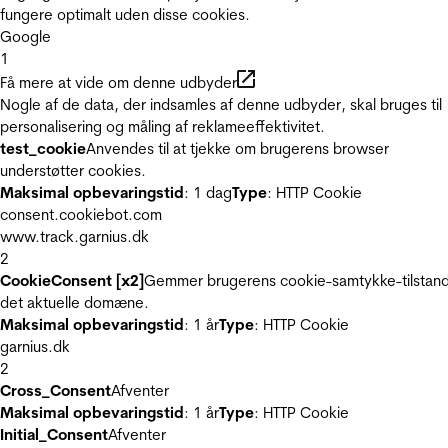
fungere optimalt uden disse cookies.
Google
1
Få mere at vide om denne udbyder
Nogle af de data, der indsamles af denne udbyder, skal bruges til
personalisering og måling af reklameeffektivitet.
test_cookie
Anvendes til at tjekke om brugerens browser
understøtter cookies.
Maksimal opbevaringstid
: 1 dag
Type
: HTTP Cookie
consent.cookiebot.com
www.track.garnius.dk
2
CookieConsent [x2]
Gemmer brugerens cookie-samtykke-tilstand
det aktuelle domæne.
Maksimal opbevaringstid
: 1 år
Type
: HTTP Cookie
garnius.dk
2
Cross_Consent
Afventer
Maksimal opbevaringstid
: 1 år
Type
: HTTP Cookie
Initial_Consent
Afventer