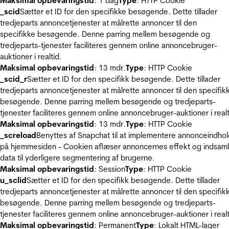
Maksimal opbevaringstid
: 1 dag
Type
: HTTP Cookie
_scid
Sætter et ID for den specifikke besøgende. Dette tillader
tredjeparts annoncetjenester at målrette annoncer til den
specifikke besøgende. Denne parring mellem besøgende og
tredjeparts-tjenester faciliteres gennem online annoncebruger-
auktioner i realtid.
Maksimal opbevaringstid
: 13 mdr.
Type
: HTTP Cookie
_scid_r
Sætter et ID for den specifikk besøgende. Dette tillader
tredjeparts annoncetjenester at målrette annoncer til den specifik
besøgende. Denne parring mellem besøgende og tredjeparts-
tjenester faciliteres gennem online annoncebruger-auktioner i realt
Maksimal opbevaringstid
: 13 mdr.
Type
: HTTP Cookie
_screload
Benyttes af Snapchat til at implementere annonceindho
på hjemmesiden - Cookien aflæser annoncernes effekt og indsaml
data til yderligere segmentering af brugerne.
Maksimal opbevaringstid
: Session
Type
: HTTP Cookie
u_sclid
Sætter et ID for den specifikk besøgende. Dette tillader
tredjeparts annoncetjenester at målrette annoncer til den specifik
besøgende. Denne parring mellem besøgende og tredjeparts-
tjenester faciliteres gennem online annoncebruger-auktioner i realt
Maksimal opbevaringstid
: Permanent
Type
: Lokalt HTML-lager