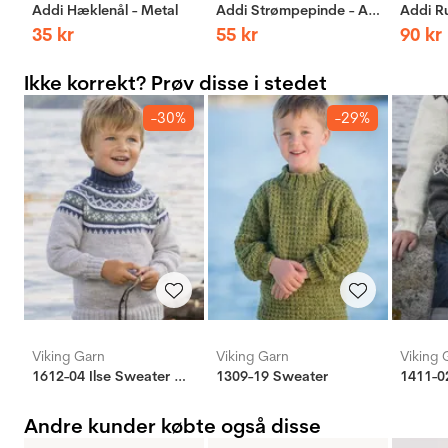
Addi Hæklenål - Metal
Addi Strømpepinde - Aluminium
35
kr
55
kr
90
kr
Ikke korrekt? Prøv disse i stedet
-30%
-29%
Viking Garn
Viking Garn
Viking 
1612-04 Ilse Sweater Grå
1309-19 Sweater
1411-0
Andre kunder købte også disse