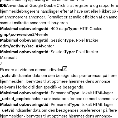
IDE
Anvendes af Google DoubleClick til at registrere og rapporter
hjemmesidebrugerens handlinger efter at have set eller klikket på
af annoncørens annoncer. Formålet er at måle effekten af en ann
samt at målrette annoncer til brugeren.
Maksimal opbevaringstid
: 400 dage
Type
: HTTP Cookie
gmp\conversion#
Afventer
Maksimal opbevaringstid
: Session
Type
: Pixel Tracker
ddm/activity/src=#
Afventer
Maksimal opbevaringstid
: Session
Type
: Pixel Tracker
Microsoft
7
Få mere at vide om denne udbyder
_uetsid
Indsamler data om den besøgendes præferencer på flere
hjemmesider - benyttes til at optimere hjemmesidens annonce-
relevans i forhold til den specifikke besøgende.
Maksimal opbevaringstid
: Permanent
Type
: Lokalt HTML-lager
_uetsid_exp
Indeholder udløbsdatoen for cookie med samme nav
Maksimal opbevaringstid
: Permanent
Type
: Lokalt HTML-lager
_uetvid
Indsamler data om den besøgendes præferencer på flere
hjemmesider - benyttes til at optimere hjemmesidens annonce-