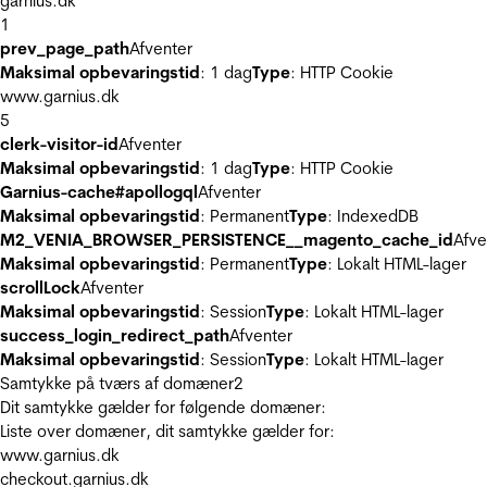
garnius.dk
1
prev_page_path
Afventer
Maksimal opbevaringstid
: 1 dag
Type
: HTTP Cookie
www.garnius.dk
5
clerk-visitor-id
Afventer
Maksimal opbevaringstid
: 1 dag
Type
: HTTP Cookie
Garnius-cache#apollogql
Afventer
Maksimal opbevaringstid
: Permanent
Type
: IndexedDB
M2_VENIA_BROWSER_PERSISTENCE__magento_cache_id
Afve
Maksimal opbevaringstid
: Permanent
Type
: Lokalt HTML-lager
scrollLock
Afventer
Maksimal opbevaringstid
: Session
Type
: Lokalt HTML-lager
success_login_redirect_path
Afventer
Maksimal opbevaringstid
: Session
Type
: Lokalt HTML-lager
Samtykke på tværs af domæner
2
Dit samtykke gælder for følgende domæner:
Liste over domæner, dit samtykke gælder for:
www.garnius.dk
checkout.garnius.dk