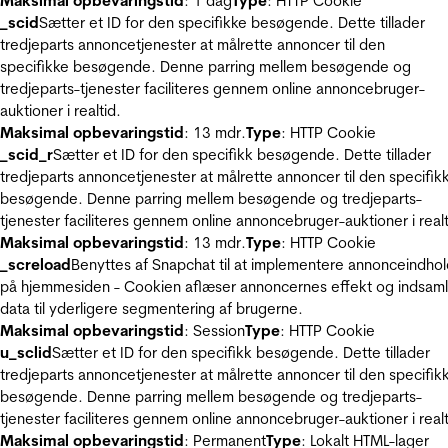
Maksimal opbevaringstid
: 1 dag
Type
: HTTP Cookie
_scid
Sætter et ID for den specifikke besøgende. Dette tillader
tredjeparts annoncetjenester at målrette annoncer til den
specifikke besøgende. Denne parring mellem besøgende og
tredjeparts-tjenester faciliteres gennem online annoncebruger-
auktioner i realtid.
Maksimal opbevaringstid
: 13 mdr.
Type
: HTTP Cookie
_scid_r
Sætter et ID for den specifikk besøgende. Dette tillader
tredjeparts annoncetjenester at målrette annoncer til den specifik
besøgende. Denne parring mellem besøgende og tredjeparts-
tjenester faciliteres gennem online annoncebruger-auktioner i realt
Maksimal opbevaringstid
: 13 mdr.
Type
: HTTP Cookie
_screload
Benyttes af Snapchat til at implementere annonceindho
på hjemmesiden - Cookien aflæser annoncernes effekt og indsaml
data til yderligere segmentering af brugerne.
Maksimal opbevaringstid
: Session
Type
: HTTP Cookie
u_sclid
Sætter et ID for den specifikk besøgende. Dette tillader
tredjeparts annoncetjenester at målrette annoncer til den specifik
besøgende. Denne parring mellem besøgende og tredjeparts-
tjenester faciliteres gennem online annoncebruger-auktioner i realt
Maksimal opbevaringstid
: Permanent
Type
: Lokalt HTML-lager