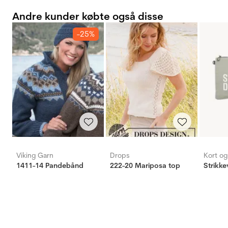
Andre kunder købte også disse
-25%
Viking Garn
Drops
Kort o
1411-14 Pandebånd
222-20 Mariposa top