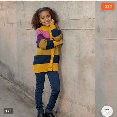
-31%
1
/
3