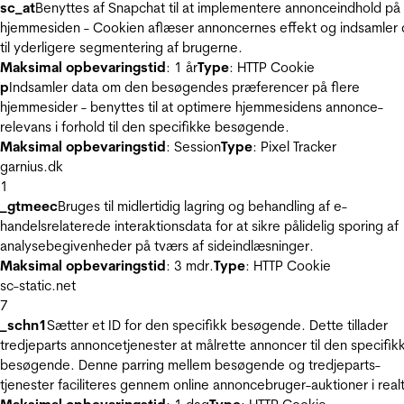
sc_at
Benyttes af Snapchat til at implementere annonceindhold på
hjemmesiden - Cookien aflæser annoncernes effekt og indsamler 
til yderligere segmentering af brugerne.
Maksimal opbevaringstid
: 1 år
Type
: HTTP Cookie
p
Indsamler data om den besøgendes præferencer på flere
hjemmesider - benyttes til at optimere hjemmesidens annonce-
relevans i forhold til den specifikke besøgende.
Maksimal opbevaringstid
: Session
Type
: Pixel Tracker
garnius.dk
1
_gtmeec
Bruges til midlertidig lagring og behandling af e-
handelsrelaterede interaktionsdata for at sikre pålidelig sporing af
analysebegivenheder på tværs af sideindlæsninger.
Maksimal opbevaringstid
: 3 mdr.
Type
: HTTP Cookie
sc-static.net
7
_schn1
Sætter et ID for den specifikk besøgende. Dette tillader
tredjeparts annoncetjenester at målrette annoncer til den specifik
besøgende. Denne parring mellem besøgende og tredjeparts-
tjenester faciliteres gennem online annoncebruger-auktioner i realt