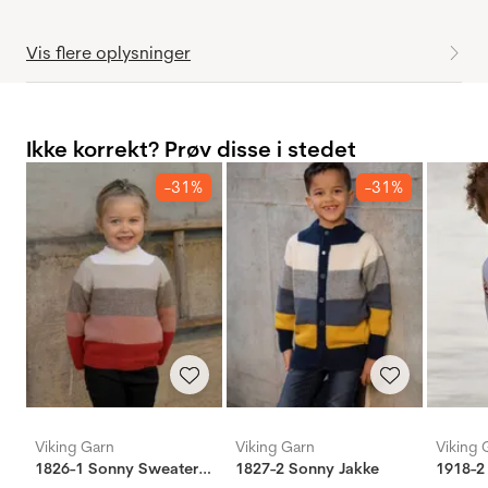
Vis flere oplysninger
Ikke korrekt? Prøv disse i stedet
-31%
-31%
Viking Garn
Viking Garn
Viking 
1826-1 Sonny Sweater rød
1827-2 Sonny Jakke
1918-2 