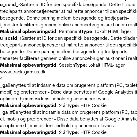
u_sclid_r
Sætter et ID for den specifikk besøgende. Dette tillader
tredjeparts annoncetjenester at målrette annoncer til den specifik
besøgende. Denne parring mellem besøgende og tredjeparts-
tjenester faciliteres gennem online annoncebruger-auktioner i realt
Maksimal opbevaringstid
: Permanent
Type
: Lokalt HTML-lager
u_scsid_r
Sætter et ID for den specifikk besøgende. Dette tillader
tredjeparts annoncetjenester at målrette annoncer til den specifik
besøgende. Denne parring mellem besøgende og tredjeparts-
tjenester faciliteres gennem online annoncebruger-auktioner i realt
Maksimal opbevaringstid
: Session
Type
: Lokalt HTML-lager
www.track.garnius.dk
4
_ga
Benyttes til at indsamle data om brugerens platform (PC, tablet
mobil) og præferencer - Disse data benyttes af Google Analytics til
optimere hjemmesidens indhold og annoncerelevans.
Maksimal opbevaringstid
: 2 år
Type
: HTTP Cookie
_ga_#
Benyttes til at indsamle data om brugerens platform (PC, tab
el. mobil) og præferencer - Disse data benyttes af Google Analytics
at optimere hjemmesidens indhold og annoncerelevans.
Maksimal opbevaringstid
: 2 år
Type
: HTTP Cookie