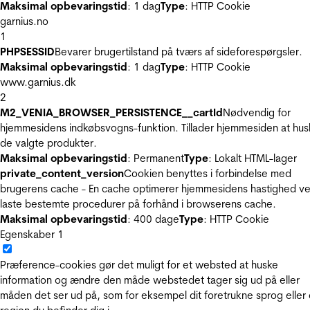
Maksimal opbevaringstid
: 1 dag
Type
: HTTP Cookie
garnius.no
1
PHPSESSID
Bevarer brugertilstand på tværs af sideforespørgsler.
Maksimal opbevaringstid
: 1 dag
Type
: HTTP Cookie
www.garnius.dk
2
M2_VENIA_BROWSER_PERSISTENCE__cartId
Nødvendig for
hjemmesidens indkøbsvogns-funktion. Tillader hjemmesiden at hus
de valgte produkter.
Maksimal opbevaringstid
: Permanent
Type
: Lokalt HTML-lager
private_content_version
Cookien benyttes i forbindelse med
brugerens cache - En cache optimerer hjemmesidens hastighed ve
laste bestemte procedurer på forhånd i browserens cache.
Maksimal opbevaringstid
: 400 dage
Type
: HTTP Cookie
Egenskaber
1
Præference-cookies gør det muligt for et websted at huske
information og ændre den måde webstedet tager sig ud på eller
måden det ser ud på, som for eksempel dit foretrukne sprog eller