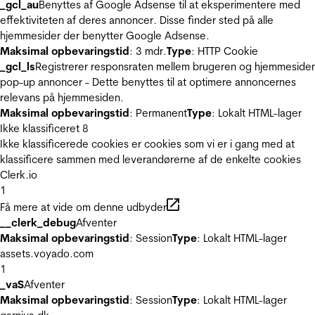
_gcl_au
Benyttes af Google Adsense til at eksperimentere med
effektiviteten af deres annoncer. Disse finder sted på alle
hjemmesider der benytter Google Adsense.
Maksimal opbevaringstid
: 3 mdr.
Type
: HTTP Cookie
_gcl_ls
Registrerer responsraten mellem brugeren og hjemmeside
pop-up annoncer - Dette benyttes til at optimere annoncernes
relevans på hjemmesiden.
Maksimal opbevaringstid
: Permanent
Type
: Lokalt HTML-lager
Ikke klassificeret
8
Ikke klassificerede cookies er cookies som vi er i gang med at
klassificere sammen med leverandørerne af de enkelte cookies
Clerk.io
1
Få mere at vide om denne udbyder
__clerk_debug
Afventer
Maksimal opbevaringstid
: Session
Type
: Lokalt HTML-lager
assets.voyado.com
1
_vaS
Afventer
Maksimal opbevaringstid
: Session
Type
: Lokalt HTML-lager