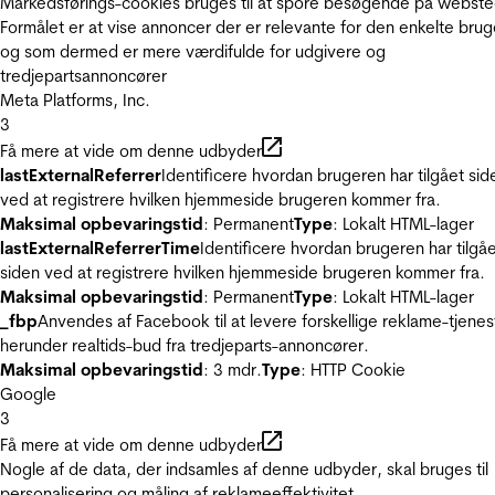
Markedsførings-cookies bruges til at spore besøgende på webste
Formålet er at vise annoncer der er relevante for den enkelte brug
og som dermed er mere værdifulde for udgivere og
tredjepartsannoncører
Meta Platforms, Inc.
3
Få mere at vide om denne udbyder
lastExternalReferrer
Identificere hvordan brugeren har tilgået sid
ved at registrere hvilken hjemmeside brugeren kommer fra.
Maksimal opbevaringstid
: Permanent
Type
: Lokalt HTML-lager
lastExternalReferrerTime
Identificere hvordan brugeren har tilgå
siden ved at registrere hvilken hjemmeside brugeren kommer fra.
Maksimal opbevaringstid
: Permanent
Type
: Lokalt HTML-lager
_fbp
Anvendes af Facebook til at levere forskellige reklame-tjenes
herunder realtids-bud fra tredjeparts-annoncører.
Maksimal opbevaringstid
: 3 mdr.
Type
: HTTP Cookie
Google
3
Få mere at vide om denne udbyder
Nogle af de data, der indsamles af denne udbyder, skal bruges til
personalisering og måling af reklameeffektivitet.