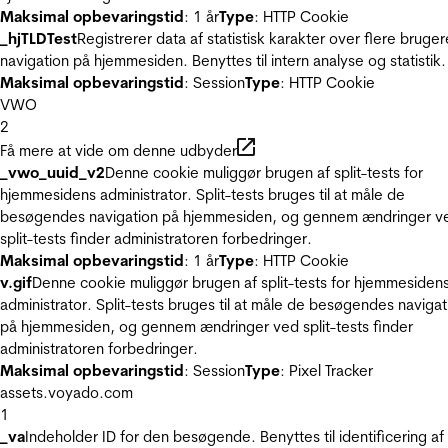
Maksimal opbevaringstid
: 1 år
Type
: HTTP Cookie
_hjTLDTest
Registrerer data af statistisk karakter over flere bruger
navigation på hjemmesiden. Benyttes til intern analyse og statistik.
Maksimal opbevaringstid
: Session
Type
: HTTP Cookie
VWO
2
Få mere at vide om denne udbyder
_vwo_uuid_v2
Denne cookie muliggør brugen af split-tests for
hjemmesidens administrator. Split-tests bruges til at måle de
besøgendes navigation på hjemmesiden, og gennem ændringer v
split-tests finder administratoren forbedringer.
Maksimal opbevaringstid
: 1 år
Type
: HTTP Cookie
v.gif
Denne cookie muliggør brugen af split-tests for hjemmesiden
administrator. Split-tests bruges til at måle de besøgendes navigat
på hjemmesiden, og gennem ændringer ved split-tests finder
administratoren forbedringer.
Maksimal opbevaringstid
: Session
Type
: Pixel Tracker
assets.voyado.com
1
_va
Indeholder ID for den besøgende. Benyttes til identificering af