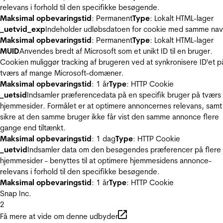
relevans i forhold til den specifikke besøgende.
Maksimal opbevaringstid
: Permanent
Type
: Lokalt HTML-lager
_uetvid_exp
Indeholder udløbsdatoen for cookie med samme nav
Maksimal opbevaringstid
: Permanent
Type
: Lokalt HTML-lager
MUID
Anvendes bredt af Microsoft som et unikt ID til en bruger.
Cookien muliggør tracking af brugeren ved at synkronisere ID'et p
tværs af mange Microsoft-domæner.
Maksimal opbevaringstid
: 1 år
Type
: HTTP Cookie
_uetsid
Indsamler præferencedata på en specifik bruger på tværs 
hjemmesider. Formålet er at optimere annoncernes relevans, samt
sikre at den samme bruger ikke får vist den samme annonce flere
gange end tiltænkt.
Maksimal opbevaringstid
: 1 dag
Type
: HTTP Cookie
_uetvid
Indsamler data om den besøgendes præferencer på flere
hjemmesider - benyttes til at optimere hjemmesidens annonce-
relevans i forhold til den specifikke besøgende.
Maksimal opbevaringstid
: 1 år
Type
: HTTP Cookie
Snap Inc.
2
Få mere at vide om denne udbyder