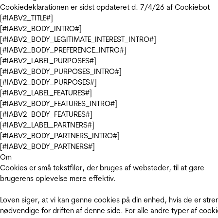
Cookiedeklarationen er sidst opdateret d. 7/4/26 af
Cookiebot
[#IABV2_TITLE#]
[#IABV2_BODY_INTRO#]
[#IABV2_BODY_LEGITIMATE_INTEREST_INTRO#]
[#IABV2_BODY_PREFERENCE_INTRO#]
[#IABV2_LABEL_PURPOSES#]
[#IABV2_BODY_PURPOSES_INTRO#]
[#IABV2_BODY_PURPOSES#]
[#IABV2_LABEL_FEATURES#]
[#IABV2_BODY_FEATURES_INTRO#]
[#IABV2_BODY_FEATURES#]
[#IABV2_LABEL_PARTNERS#]
[#IABV2_BODY_PARTNERS_INTRO#]
[#IABV2_BODY_PARTNERS#]
Om
Cookies er små tekstfiler, der bruges af websteder, til at gøre
brugerens oplevelse mere effektiv.
Loven siger, at vi kan genne cookies på din enhed, hvis de er stre
nødvendige for driften af denne side. For alle andre typer af cooki