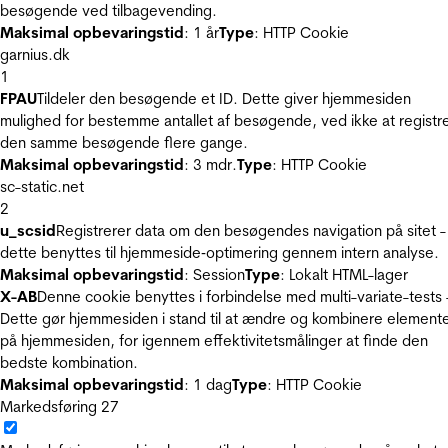
besøgende ved tilbagevending.
Maksimal opbevaringstid
: 1 år
Type
: HTTP Cookie
garnius.dk
1
FPAU
Tildeler den besøgende et ID. Dette giver hjemmesiden
mulighed for bestemme antallet af besøgende, ved ikke at registr
den samme besøgende flere gange.
Maksimal opbevaringstid
: 3 mdr.
Type
: HTTP Cookie
sc-static.net
2
u_scsid
Registrerer data om den besøgendes navigation på sitet -
dette benyttes til hjemmeside‐optimering gennem intern analyse.
Maksimal opbevaringstid
: Session
Type
: Lokalt HTML-lager
X-AB
Denne cookie benyttes i forbindelse med multi-variate-tests 
Dette gør hjemmesiden i stand til at ændre og kombinere element
på hjemmesiden, for igennem effektivitetsmålinger at finde den
bedste kombination.
Maksimal opbevaringstid
: 1 dag
Type
: HTTP Cookie
Markedsføring
27