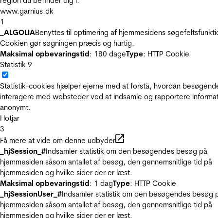
region du befinder dig i.
www.garnius.dk
1
_ALGOLIA
Benyttes til optimering af hjemmesidens søgefeltsfunkti
Cookien gør søgningen præcis og hurtig.
Maksimal opbevaringstid
: 180 dage
Type
: HTTP Cookie
Statistik
9
Statistik-cookies hjælper ejerne med at forstå, hvordan besøgend
interagere med websteder ved at indsamle og rapportere informa
anonymt.
Hotjar
3
Få mere at vide om denne udbyder
_hjSession_#
Indsamler statistik om den besøgendes besøg på
hjemmesiden såsom antallet af besøg, den gennemsnitlige tid på
hjemmesiden og hvilke sider der er læst.
Maksimal opbevaringstid
: 1 dag
Type
: HTTP Cookie
_hjSessionUser_#
Indsamler statistik om den besøgendes besøg 
hjemmesiden såsom antallet af besøg, den gennemsnitlige tid på
hjemmesiden og hvilke sider der er læst.