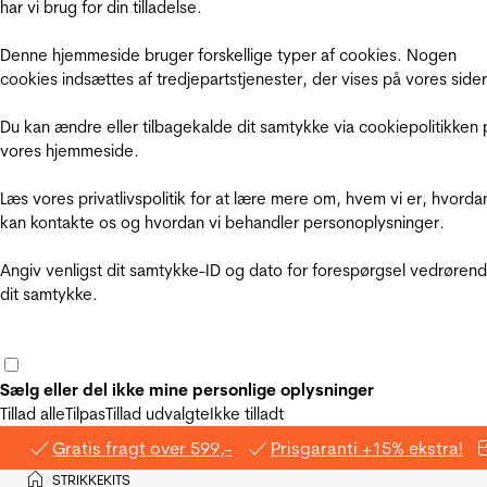
har vi brug for din tilladelse.
Denne hjemmeside bruger forskellige typer af cookies. Nogen
cookies indsættes af tredjepartstjenester, der vises på vores sider
Du kan ændre eller tilbagekalde dit samtykke via cookiepolitikken 
vores hjemmeside.
Læs vores privatlivspolitik for at lære mere om, hvem vi er, hvorda
kan kontakte os og hvordan vi behandler personoplysninger.
Angiv venligst dit samtykke-ID og dato for forespørgsel vedrøren
dit samtykke.
Sælg eller del ikke mine personlige oplysninger
Tillad alle
Tilpas
Tillad udvalgte
Ikke tilladt
Gratis fragt over 599,-
Prisgaranti +15% ekstra!
Hjem
STRIKKEKITS
>