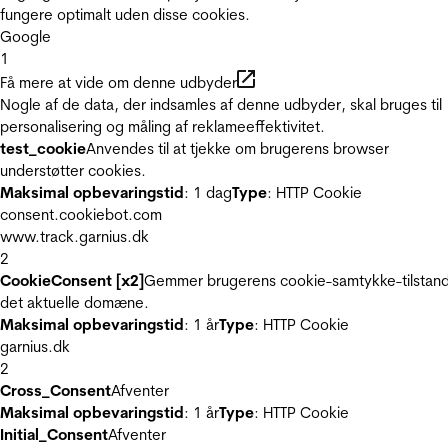
fungere optimalt uden disse cookies.
Google
1
Få mere at vide om denne udbyder
Nogle af de data, der indsamles af denne udbyder, skal bruges til
personalisering og måling af reklameeffektivitet.
test_cookie
Anvendes til at tjekke om brugerens browser
understøtter cookies.
Maksimal opbevaringstid
: 1 dag
Type
: HTTP Cookie
consent.cookiebot.com
www.track.garnius.dk
2
CookieConsent [x2]
Gemmer brugerens cookie-samtykke-tilstand
det aktuelle domæne.
Maksimal opbevaringstid
: 1 år
Type
: HTTP Cookie
garnius.dk
2
Cross_Consent
Afventer
Maksimal opbevaringstid
: 1 år
Type
: HTTP Cookie
Initial_Consent
Afventer