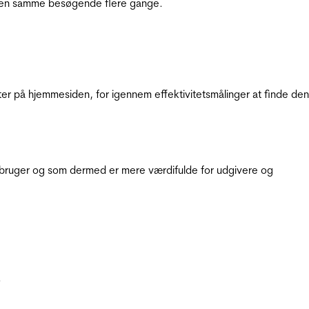
e den samme besøgende flere gange.
ter på hjemmesiden, for igennem effektivitetsmålinger at finde den
e bruger og som dermed er mere værdifulde for udgivere og
.