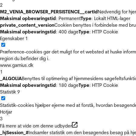
2
M2_VENIA_BROWSER_PERSISTENCE__cartId
Nødvendig for hje
Maksimal opbevaringstid
: Permanent
Type
: Lokalt HTML-lager
private_content_version
Cookien benyttes i forbindelse med br
Maksimal opbevaringstid
: 400 dage
Type
: HTTP Cookie
Egenskaber
1
Præference-cookies gør det muligt for et websted at huske inform
region du befinder dig i.
www.garnius.dk
1
_ALGOLIA
Benyttes til optimering af hjemmesidens søgefeltsfunkt
Maksimal opbevaringstid
: 180 dage
Type
: HTTP Cookie
Statistik
9
Statistik-cookies hjælper ejerne med at forstå, hvordan besøgen
Hotjar
3
Få mere at vide om denne udbyder
_hjSession_#
Indsamler statistik om den besøgendes besøg på hje