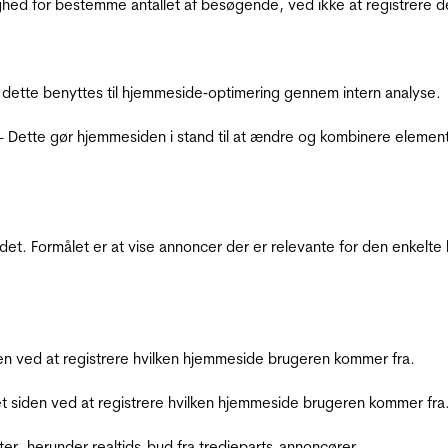
ighed for bestemme antallet af besøgende, ved ikke at registrer
 dette benyttes til hjemmeside‐optimering gennem intern analyse.
 - Dette gør hjemmesiden i stand til at ændre og kombinere elemen
et. Formålet er at vise annoncer der er relevante for den enkelt
den ved at registrere hvilken hjemmeside brugeren kommer fra.
et siden ved at registrere hvilken hjemmeside brugeren kommer fra
ter, herunder realtids-bud fra tredjeparts-annoncører.