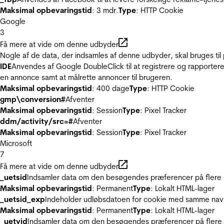
Maksimal opbevaringstid
: 3 mdr.
Type
: HTTP Cookie
Google
3
Få mere at vide om denne udbyder
Nogle af de data, der indsamles af denne udbyder, skal bruges til 
IDE
Anvendes af Google DoubleClick til at registrere og rapportere
en annonce samt at målrette annoncer til brugeren.
Maksimal opbevaringstid
: 400 dage
Type
: HTTP Cookie
gmp\conversion#
Afventer
Maksimal opbevaringstid
: Session
Type
: Pixel Tracker
ddm/activity/src=#
Afventer
Maksimal opbevaringstid
: Session
Type
: Pixel Tracker
Microsoft
7
Få mere at vide om denne udbyder
_uetsid
Indsamler data om den besøgendes præferencer på flere hj
Maksimal opbevaringstid
: Permanent
Type
: Lokalt HTML-lager
_uetsid_exp
Indeholder udløbsdatoen for cookie med samme nav
Maksimal opbevaringstid
: Permanent
Type
: Lokalt HTML-lager
_uetvid
Indsamler data om den besøgendes præferencer på flere h