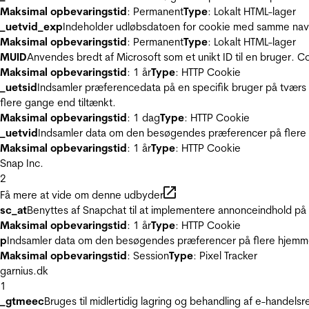
Maksimal opbevaringstid
: Permanent
Type
: Lokalt HTML-lager
_uetvid_exp
Indeholder udløbsdatoen for cookie med samme nav
Maksimal opbevaringstid
: Permanent
Type
: Lokalt HTML-lager
MUID
Anvendes bredt af Microsoft som et unikt ID til en bruger. 
Maksimal opbevaringstid
: 1 år
Type
: HTTP Cookie
_uetsid
Indsamler præferencedata på en specifik bruger på tværs 
flere gange end tiltænkt.
Maksimal opbevaringstid
: 1 dag
Type
: HTTP Cookie
_uetvid
Indsamler data om den besøgendes præferencer på flere h
Maksimal opbevaringstid
: 1 år
Type
: HTTP Cookie
Snap Inc.
2
Få mere at vide om denne udbyder
sc_at
Benyttes af Snapchat til at implementere annonceindhold på
Maksimal opbevaringstid
: 1 år
Type
: HTTP Cookie
p
Indsamler data om den besøgendes præferencer på flere hjemmesi
Maksimal opbevaringstid
: Session
Type
: Pixel Tracker
garnius.dk
1
_gtmeec
Bruges til midlertidig lagring og behandling af e-handels