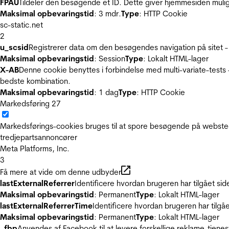
FPAU
Tildeler den besøgende et ID. Dette giver hjemmesiden mul
Maksimal opbevaringstid
: 3 mdr.
Type
: HTTP Cookie
sc-static.net
2
u_scsid
Registrerer data om den besøgendes navigation på sitet -
Maksimal opbevaringstid
: Session
Type
: Lokalt HTML-lager
X-AB
Denne cookie benyttes i forbindelse med multi-variate-tests
bedste kombination.
Maksimal opbevaringstid
: 1 dag
Type
: HTTP Cookie
Markedsføring
27
Markedsførings-cookies bruges til at spore besøgende på websted
tredjepartsannoncører
Meta Platforms, Inc.
3
Få mere at vide om denne udbyder
lastExternalReferrer
Identificere hvordan brugeren har tilgået si
Maksimal opbevaringstid
: Permanent
Type
: Lokalt HTML-lager
lastExternalReferrerTime
Identificere hvordan brugeren har tilgå
Maksimal opbevaringstid
: Permanent
Type
: Lokalt HTML-lager
_fbp
Anvendes af Facebook til at levere forskellige reklame-tjenes