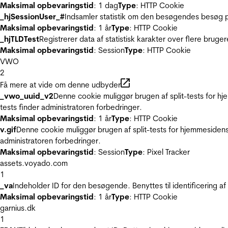
Maksimal opbevaringstid
: 1 dag
Type
: HTTP Cookie
_hjSessionUser_#
Indsamler statistik om den besøgendes besøg p
Maksimal opbevaringstid
: 1 år
Type
: HTTP Cookie
_hjTLDTest
Registrerer data af statistisk karakter over flere bruge
Maksimal opbevaringstid
: Session
Type
: HTTP Cookie
VWO
2
Få mere at vide om denne udbyder
_vwo_uuid_v2
Denne cookie muliggør brugen af split-tests for h
tests finder administratoren forbedringer.
Maksimal opbevaringstid
: 1 år
Type
: HTTP Cookie
v.gif
Denne cookie muliggør brugen af split-tests for hjemmesidens
administratoren forbedringer.
Maksimal opbevaringstid
: Session
Type
: Pixel Tracker
assets.voyado.com
1
_va
Indeholder ID for den besøgende. Benyttes til identificering 
Maksimal opbevaringstid
: 1 år
Type
: HTTP Cookie
garnius.dk
1