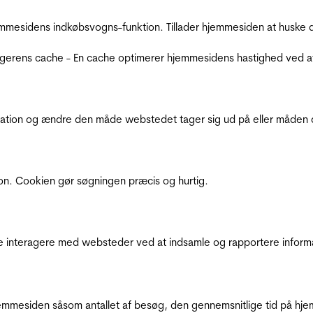
mmesidens indkøbsvogns-funktion. Tillader hjemmesiden at huske d
ugerens cache - En cache optimerer hjemmesidens hastighed ved a
ation og ændre den måde webstedet tager sig ud på eller måden de
ion. Cookien gør søgningen præcis og hurtig.
de interagere med websteder ved at indsamle og rapportere inform
mmesiden såsom antallet af besøg, den gennemsnitlige tid på hjem