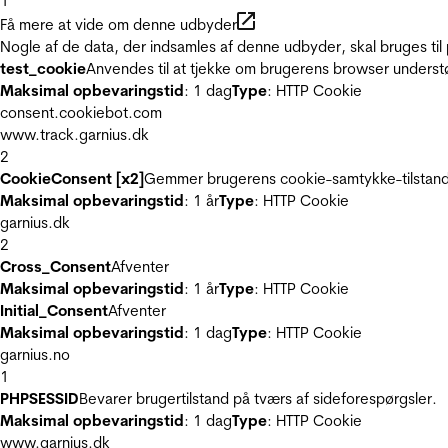
1
Få mere at vide om denne udbyder
Nogle af de data, der indsamles af denne udbyder, skal bruges til 
test_cookie
Anvendes til at tjekke om brugerens browser underst
Maksimal opbevaringstid
: 1 dag
Type
: HTTP Cookie
consent.cookiebot.com
www.track.garnius.dk
2
CookieConsent [x2]
Gemmer brugerens cookie-samtykke-tilstand
Maksimal opbevaringstid
: 1 år
Type
: HTTP Cookie
garnius.dk
2
Cross_Consent
Afventer
Maksimal opbevaringstid
: 1 år
Type
: HTTP Cookie
Initial_Consent
Afventer
Maksimal opbevaringstid
: 1 dag
Type
: HTTP Cookie
garnius.no
1
PHPSESSID
Bevarer brugertilstand på tværs af sideforespørgsler.
Maksimal opbevaringstid
: 1 dag
Type
: HTTP Cookie
www.garnius.dk