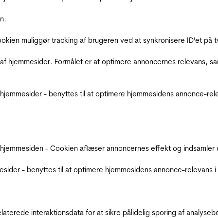
n.
Cookien muliggør tracking af brugeren ved at synkronisere ID'et p
af hjemmesider. Formålet er at optimere annoncernes relevans, s
jemmesider - benyttes til at optimere hjemmesidens annonce-relev
 hjemmesiden - Cookien aflæser annoncernes effekt og indsamler d
der - benyttes til at optimere hjemmesidens annonce-relevans i f
relaterede interaktionsdata for at sikre pålidelig sporing af analys