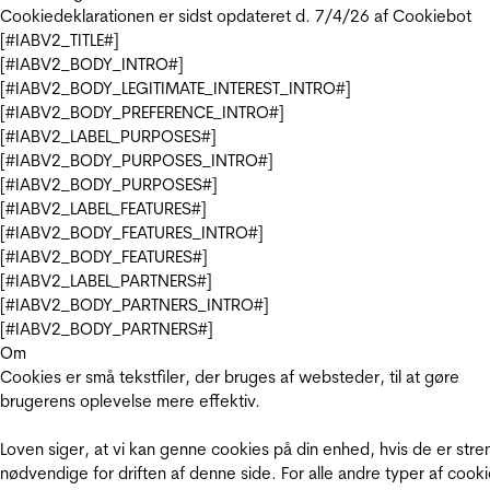
Cookiedeklarationen er sidst opdateret d. 7/4/26 af
Cookiebot
[#IABV2_TITLE#]
[#IABV2_BODY_INTRO#]
[#IABV2_BODY_LEGITIMATE_INTEREST_INTRO#]
[#IABV2_BODY_PREFERENCE_INTRO#]
[#IABV2_LABEL_PURPOSES#]
[#IABV2_BODY_PURPOSES_INTRO#]
[#IABV2_BODY_PURPOSES#]
[#IABV2_LABEL_FEATURES#]
[#IABV2_BODY_FEATURES_INTRO#]
[#IABV2_BODY_FEATURES#]
[#IABV2_LABEL_PARTNERS#]
[#IABV2_BODY_PARTNERS_INTRO#]
[#IABV2_BODY_PARTNERS#]
Om
Cookies er små tekstfiler, der bruges af websteder, til at gøre
brugerens oplevelse mere effektiv.
Loven siger, at vi kan genne cookies på din enhed, hvis de er stre
nødvendige for driften af denne side. For alle andre typer af cooki