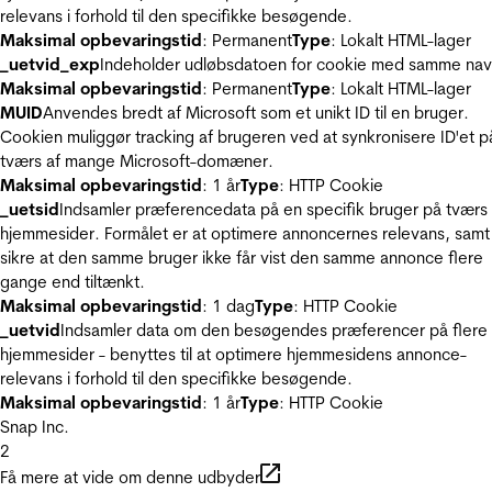
relevans i forhold til den specifikke besøgende.
Maksimal opbevaringstid
: Permanent
Type
: Lokalt HTML-lager
_uetvid_exp
Indeholder udløbsdatoen for cookie med samme nav
Maksimal opbevaringstid
: Permanent
Type
: Lokalt HTML-lager
MUID
Anvendes bredt af Microsoft som et unikt ID til en bruger.
Cookien muliggør tracking af brugeren ved at synkronisere ID'et p
tværs af mange Microsoft-domæner.
Maksimal opbevaringstid
: 1 år
Type
: HTTP Cookie
_uetsid
Indsamler præferencedata på en specifik bruger på tværs 
hjemmesider. Formålet er at optimere annoncernes relevans, samt
sikre at den samme bruger ikke får vist den samme annonce flere
gange end tiltænkt.
Maksimal opbevaringstid
: 1 dag
Type
: HTTP Cookie
_uetvid
Indsamler data om den besøgendes præferencer på flere
hjemmesider - benyttes til at optimere hjemmesidens annonce-
relevans i forhold til den specifikke besøgende.
Maksimal opbevaringstid
: 1 år
Type
: HTTP Cookie
Snap Inc.
2
Få mere at vide om denne udbyder