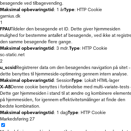
besøgende ved tilbagevending.
Maksimal opbevaringstid
: 1 år
Type
: HTTP Cookie
garnius.dk
1
FPAU
Tildeler den besøgende et ID. Dette giver hjemmesiden
mulighed for bestemme antallet af besøgende, ved ikke at registr
den samme besøgende flere gange.
Maksimal opbevaringstid
: 3 mdr.
Type
: HTTP Cookie
sc-static.net
2
u_scsid
Registrerer data om den besøgendes navigation på sitet -
dette benyttes til hjemmeside‐optimering gennem intern analyse.
Maksimal opbevaringstid
: Session
Type
: Lokalt HTML-lager
X-AB
Denne cookie benyttes i forbindelse med multi-variate-tests 
Dette gør hjemmesiden i stand til at ændre og kombinere element
på hjemmesiden, for igennem effektivitetsmålinger at finde den
bedste kombination.
Maksimal opbevaringstid
: 1 dag
Type
: HTTP Cookie
Markedsføring
27