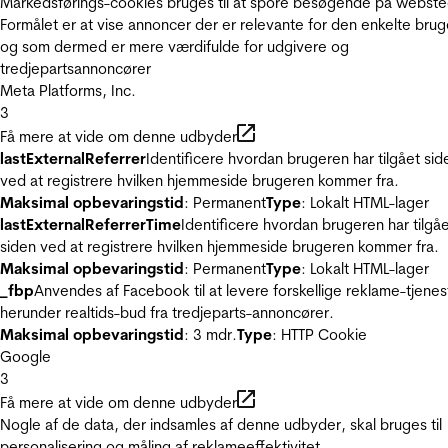
Markedsførings-cookies bruges til at spore besøgende på webste
Formålet er at vise annoncer der er relevante for den enkelte brug
og som dermed er mere værdifulde for udgivere og
tredjepartsannoncører
Meta Platforms, Inc.
3
Få mere at vide om denne udbyder
lastExternalReferrer
Identificere hvordan brugeren har tilgået sid
ved at registrere hvilken hjemmeside brugeren kommer fra.
Maksimal opbevaringstid
: Permanent
Type
: Lokalt HTML-lager
lastExternalReferrerTime
Identificere hvordan brugeren har tilgå
siden ved at registrere hvilken hjemmeside brugeren kommer fra.
Maksimal opbevaringstid
: Permanent
Type
: Lokalt HTML-lager
_fbp
Anvendes af Facebook til at levere forskellige reklame-tjenes
herunder realtids-bud fra tredjeparts-annoncører.
Maksimal opbevaringstid
: 3 mdr.
Type
: HTTP Cookie
Google
3
Få mere at vide om denne udbyder
Nogle af de data, der indsamles af denne udbyder, skal bruges til
personalisering og måling af reklameeffektivitet.