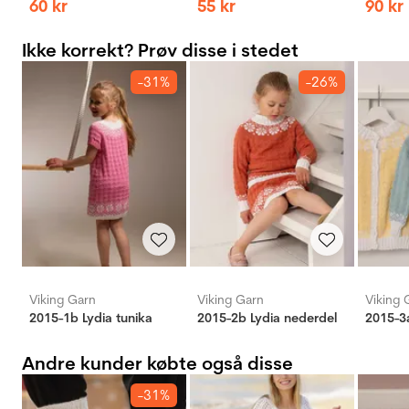
60
kr
55
kr
90
kr
Ikke korrekt? Prøv disse i stedet
-31%
-26%
Viking Garn
Viking Garn
Viking 
2015-1b Lydia tunika
2015-2b Lydia nederdel
2015-3a
Andre kunder købte også disse
-31%