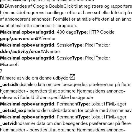
IDE
Anvendes af Google DoubleClick til at registrere og rapporter
hjemmesidebrugerens handlinger efter at have set eller klikket på
af annoncørens annoncer. Formålet er at måle effekten af en ann
samt at målrette annoncer til brugeren.
Maksimal opbevaringstid
: 400 dage
Type
: HTTP Cookie
gmp\conversion#
Afventer
Maksimal opbevaringstid
: Session
Type
: Pixel Tracker
ddm/activity/src=#
Afventer
Maksimal opbevaringstid
: Session
Type
: Pixel Tracker
Microsoft
7
Få mere at vide om denne udbyder
_uetsid
Indsamler data om den besøgendes præferencer på flere
hjemmesider - benyttes til at optimere hjemmesidens annonce-
relevans i forhold til den specifikke besøgende.
Maksimal opbevaringstid
: Permanent
Type
: Lokalt HTML-lager
_uetsid_exp
Indeholder udløbsdatoen for cookie med samme nav
Maksimal opbevaringstid
: Permanent
Type
: Lokalt HTML-lager
_uetvid
Indsamler data om den besøgendes præferencer på flere
hjemmesider - benyttes til at optimere hjemmesidens annonce-