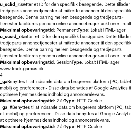
u_sclid_r
Sætter et ID for den specifikk besøgende. Dette tillader
tredjeparts annoncetjenester at målrette annoncer til den specifik
besøgende. Denne parring mellem besøgende og tredjeparts-
tjenester faciliteres gennem online annoncebruger-auktioner i realt
Maksimal opbevaringstid
: Permanent
Type
: Lokalt HTML-lager
u_scsid_r
Sætter et ID for den specifikk besøgende. Dette tillader
tredjeparts annoncetjenester at målrette annoncer til den specifik
besøgende. Denne parring mellem besøgende og tredjeparts-
tjenester faciliteres gennem online annoncebruger-auktioner i realt
Maksimal opbevaringstid
: Session
Type
: Lokalt HTML-lager
www.track.garnius.dk
4
_ga
Benyttes til at indsamle data om brugerens platform (PC, tablet
mobil) og præferencer - Disse data benyttes af Google Analytics til
optimere hjemmesidens indhold og annoncerelevans.
Maksimal opbevaringstid
: 2 år
Type
: HTTP Cookie
_ga_#
Benyttes til at indsamle data om brugerens platform (PC, tab
el. mobil) og præferencer - Disse data benyttes af Google Analytics
at optimere hjemmesidens indhold og annoncerelevans.
Maksimal opbevaringstid
: 2 år
Type
: HTTP Cookie