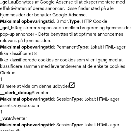
_gcl_au
Benyttes af Google Adsense til at eksperimentere med
effektiviteten af deres annoncer. Disse finder sted på alle
hjemmesider der benytter Google Adsense.
Maksimal opbevaringstid
: 3 mdr.
Type
: HTTP Cookie
_gcl_ls
Registrerer responsraten mellem brugeren og hjemmeside
pop-up annoncer - Dette benyttes til at optimere annoncernes
relevans på hjemmesiden.
Maksimal opbevaringstid
: Permanent
Type
: Lokalt HTML-lager
Ikke klassificeret
8
Ikke klassificerede cookies er cookies som vi er i gang med at
klassificere sammen med leverandørerne af de enkelte cookies
Clerk.io
1
Få mere at vide om denne udbyder
__clerk_debug
Afventer
Maksimal opbevaringstid
: Session
Type
: Lokalt HTML-lager
assets.voyado.com
1
_vaS
Afventer
Maksimal opbevaringstid
: Session
Type
: Lokalt HTML-lager