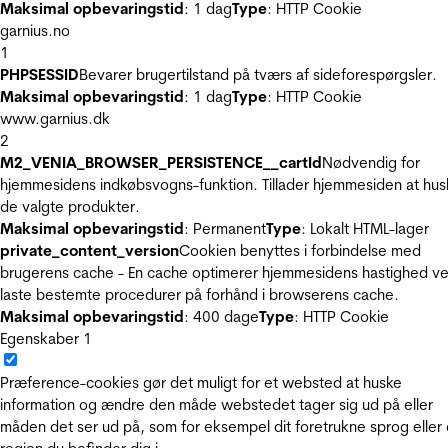
Maksimal opbevaringstid
: 1 dag
Type
: HTTP Cookie
garnius.no
1
PHPSESSID
Bevarer brugertilstand på tværs af sideforespørgsler.
Maksimal opbevaringstid
: 1 dag
Type
: HTTP Cookie
www.garnius.dk
2
M2_VENIA_BROWSER_PERSISTENCE__cartId
Nødvendig for
hjemmesidens indkøbsvogns-funktion. Tillader hjemmesiden at hus
de valgte produkter.
Maksimal opbevaringstid
: Permanent
Type
: Lokalt HTML-lager
private_content_version
Cookien benyttes i forbindelse med
brugerens cache - En cache optimerer hjemmesidens hastighed ve
laste bestemte procedurer på forhånd i browserens cache.
Maksimal opbevaringstid
: 400 dage
Type
: HTTP Cookie
Egenskaber
1
Præference-cookies gør det muligt for et websted at huske
information og ændre den måde webstedet tager sig ud på eller
måden det ser ud på, som for eksempel dit foretrukne sprog eller