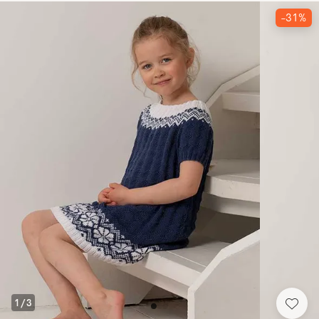
-31%
1
/
3