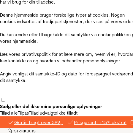
har vi brug for din tilladelse.
Denne hjemmeside bruger forskellige typer af cookies. Nogen
cookies indsættes af tredjepartstjenester, der vises på vores sider
Du kan ændre eller tilbagekalde dit samtykke via cookiepolitikken 
vores hjemmeside.
Læs vores privatlivspolitik for at lære mere om, hvem vi er, hvorda
kan kontakte os og hvordan vi behandler personoplysninger.
Angiv venligst dit samtykke-ID og dato for forespørgsel vedrøren
dit samtykke.
Sælg eller del ikke mine personlige oplysninger
Tillad alle
Tilpas
Tillad udvalgte
Ikke tilladt
Gratis fragt over 599,-
Prisgaranti +15% ekstra!
Hjem
STRIKKEKITS
>