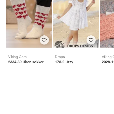
Viking Garn
Drops
Viking 
2334-30 Liben sokker
176-2 Lizzy
2028-11