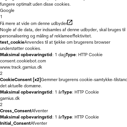
fungere optimalt uden disse cookies.
Google
1
Få mere at vide om denne udbyder
Nogle af de data, der indsamles af denne udbyder, skal bruges til
personalisering og måling af reklameeffektivitet.
test_cookie
Anvendes til at tjekke om brugerens browser
understøtter cookies.
Maksimal opbevaringstid
: 1 dag
Type
: HTTP Cookie
consent.cookiebot.com
www.track.garnius.dk
2
CookieConsent [x2]
Gemmer brugerens cookie-samtykke-tilstand
det aktuelle domæne.
Maksimal opbevaringstid
: 1 år
Type
: HTTP Cookie
garnius.dk
2
Cross_Consent
Afventer
Maksimal opbevaringstid
: 1 år
Type
: HTTP Cookie
Initial_Consent
Afventer