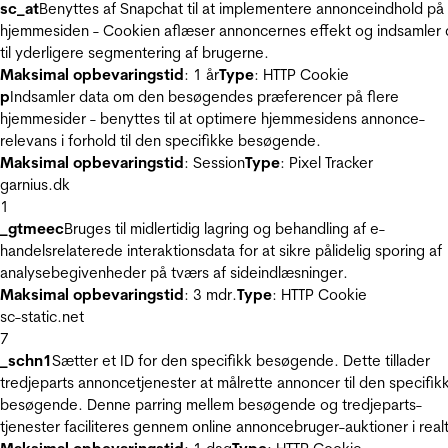
sc_at
Benyttes af Snapchat til at implementere annonceindhold på
hjemmesiden - Cookien aflæser annoncernes effekt og indsamler 
til yderligere segmentering af brugerne.
Maksimal opbevaringstid
: 1 år
Type
: HTTP Cookie
p
Indsamler data om den besøgendes præferencer på flere
hjemmesider - benyttes til at optimere hjemmesidens annonce-
relevans i forhold til den specifikke besøgende.
Maksimal opbevaringstid
: Session
Type
: Pixel Tracker
garnius.dk
1
_gtmeec
Bruges til midlertidig lagring og behandling af e-
handelsrelaterede interaktionsdata for at sikre pålidelig sporing af
analysebegivenheder på tværs af sideindlæsninger.
Maksimal opbevaringstid
: 3 mdr.
Type
: HTTP Cookie
sc-static.net
7
_schn1
Sætter et ID for den specifikk besøgende. Dette tillader
tredjeparts annoncetjenester at målrette annoncer til den specifik
besøgende. Denne parring mellem besøgende og tredjeparts-
tjenester faciliteres gennem online annoncebruger-auktioner i realt