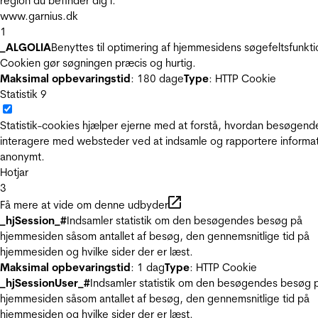
region du befinder dig i.
www.garnius.dk
1
_ALGOLIA
Benyttes til optimering af hjemmesidens søgefeltsfunkti
Cookien gør søgningen præcis og hurtig.
Maksimal opbevaringstid
: 180 dage
Type
: HTTP Cookie
Statistik
9
Statistik-cookies hjælper ejerne med at forstå, hvordan besøgend
interagere med websteder ved at indsamle og rapportere informa
anonymt.
Hotjar
3
Få mere at vide om denne udbyder
_hjSession_#
Indsamler statistik om den besøgendes besøg på
hjemmesiden såsom antallet af besøg, den gennemsnitlige tid på
hjemmesiden og hvilke sider der er læst.
Maksimal opbevaringstid
: 1 dag
Type
: HTTP Cookie
_hjSessionUser_#
Indsamler statistik om den besøgendes besøg 
hjemmesiden såsom antallet af besøg, den gennemsnitlige tid på
hjemmesiden og hvilke sider der er læst.