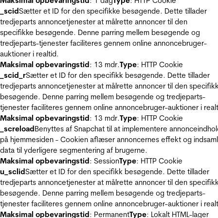
Maksimal opbevaringstid
: 1 dag
Type
: HTTP Cookie
_scid
Sætter et ID for den specifikke besøgende. Dette tillader
tredjeparts annoncetjenester at målrette annoncer til den
specifikke besøgende. Denne parring mellem besøgende og
tredjeparts-tjenester faciliteres gennem online annoncebruger-
auktioner i realtid.
Maksimal opbevaringstid
: 13 mdr.
Type
: HTTP Cookie
_scid_r
Sætter et ID for den specifikk besøgende. Dette tillader
tredjeparts annoncetjenester at målrette annoncer til den specifik
besøgende. Denne parring mellem besøgende og tredjeparts-
tjenester faciliteres gennem online annoncebruger-auktioner i realt
Maksimal opbevaringstid
: 13 mdr.
Type
: HTTP Cookie
_screload
Benyttes af Snapchat til at implementere annonceindho
på hjemmesiden - Cookien aflæser annoncernes effekt og indsaml
data til yderligere segmentering af brugerne.
Maksimal opbevaringstid
: Session
Type
: HTTP Cookie
u_sclid
Sætter et ID for den specifikk besøgende. Dette tillader
tredjeparts annoncetjenester at målrette annoncer til den specifik
besøgende. Denne parring mellem besøgende og tredjeparts-
tjenester faciliteres gennem online annoncebruger-auktioner i realt
Maksimal opbevaringstid
: Permanent
Type
: Lokalt HTML-lager