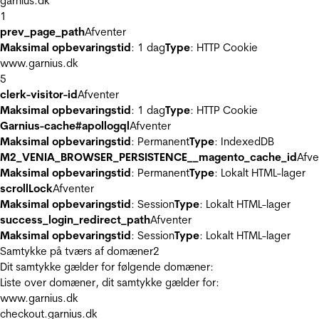
garnius.dk
1
prev_page_path
Afventer
Maksimal opbevaringstid
: 1 dag
Type
: HTTP Cookie
www.garnius.dk
5
clerk-visitor-id
Afventer
Maksimal opbevaringstid
: 1 dag
Type
: HTTP Cookie
Garnius-cache#apollogql
Afventer
Maksimal opbevaringstid
: Permanent
Type
: IndexedDB
M2_VENIA_BROWSER_PERSISTENCE__magento_cache_id
Afve
Maksimal opbevaringstid
: Permanent
Type
: Lokalt HTML-lager
scrollLock
Afventer
Maksimal opbevaringstid
: Session
Type
: Lokalt HTML-lager
success_login_redirect_path
Afventer
Maksimal opbevaringstid
: Session
Type
: Lokalt HTML-lager
Samtykke på tværs af domæner
2
Dit samtykke gælder for følgende domæner:
Liste over domæner, dit samtykke gælder for:
www.garnius.dk
checkout.garnius.dk