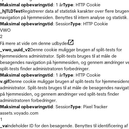
Maksimal opbevaringstid
: 1 år
Type
: HTTP Cookie
_hjTLDTest
Registrerer data af statistisk karakter over flere bruger
navigation på hjemmesiden. Benyttes til intern analyse og statistik.
Maksimal opbevaringstid
: Session
Type
: HTTP Cookie
VWO
2
Få mere at vide om denne udbyder
_vwo_uuid_v2
Denne cookie muliggør brugen af split-tests for
hjemmesidens administrator. Split-tests bruges til at måle de
besøgendes navigation på hjemmesiden, og gennem ændringer v
split-tests finder administratoren forbedringer.
Maksimal opbevaringstid
: 1 år
Type
: HTTP Cookie
v.gif
Denne cookie muliggør brugen af split-tests for hjemmesiden
administrator. Split-tests bruges til at måle de besøgendes navigat
på hjemmesiden, og gennem ændringer ved split-tests finder
administratoren forbedringer.
Maksimal opbevaringstid
: Session
Type
: Pixel Tracker
assets.voyado.com
1
_va
Indeholder ID for den besøgende. Benyttes til identificering af