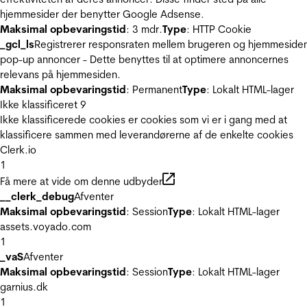
hjemmesider der benytter Google Adsense.
Maksimal opbevaringstid
: 3 mdr.
Type
: HTTP Cookie
_gcl_ls
Registrerer responsraten mellem brugeren og hjemmeside
pop-up annoncer - Dette benyttes til at optimere annoncernes
relevans på hjemmesiden.
Maksimal opbevaringstid
: Permanent
Type
: Lokalt HTML-lager
Ikke klassificeret
9
Ikke klassificerede cookies er cookies som vi er i gang med at
klassificere sammen med leverandørerne af de enkelte cookies
Clerk.io
1
Få mere at vide om denne udbyder
__clerk_debug
Afventer
Maksimal opbevaringstid
: Session
Type
: Lokalt HTML-lager
assets.voyado.com
1
_vaS
Afventer
Maksimal opbevaringstid
: Session
Type
: Lokalt HTML-lager
garnius.dk
1