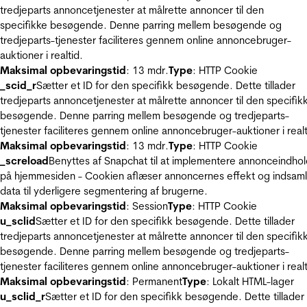
tredjeparts annoncetjenester at målrette annoncer til den
specifikke besøgende. Denne parring mellem besøgende og
tredjeparts-tjenester faciliteres gennem online annoncebruger-
auktioner i realtid.
Maksimal opbevaringstid
: 13 mdr.
Type
: HTTP Cookie
_scid_r
Sætter et ID for den specifikk besøgende. Dette tillader
tredjeparts annoncetjenester at målrette annoncer til den specifik
besøgende. Denne parring mellem besøgende og tredjeparts-
tjenester faciliteres gennem online annoncebruger-auktioner i realt
Maksimal opbevaringstid
: 13 mdr.
Type
: HTTP Cookie
_screload
Benyttes af Snapchat til at implementere annonceindho
på hjemmesiden - Cookien aflæser annoncernes effekt og indsaml
data til yderligere segmentering af brugerne.
Maksimal opbevaringstid
: Session
Type
: HTTP Cookie
u_sclid
Sætter et ID for den specifikk besøgende. Dette tillader
tredjeparts annoncetjenester at målrette annoncer til den specifik
besøgende. Denne parring mellem besøgende og tredjeparts-
tjenester faciliteres gennem online annoncebruger-auktioner i realt
Maksimal opbevaringstid
: Permanent
Type
: Lokalt HTML-lager
u_sclid_r
Sætter et ID for den specifikk besøgende. Dette tillader