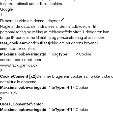
fungere optimalt uden disse cookies.
Google
1
Få mere at vide om denne udbyder
Nogle af de data, der indsamles af denne udbyder, er til
personalisering og måling af reklameeffektivitet. Udbyderen kan
bruge IP-adresserne til måling og personalisering af annoncer.
test_cookie
Anvendes til at tjekke om brugerens browser
understøtter cookies.
Maksimal opbevaringstid
: 1 dag
Type
: HTTP Cookie
consent.cookiebot.com
www.track.garnius.dk
2
CookieConsent [x2]
Gemmer brugerens cookie-samtykke-tilstand
det aktuelle domæne.
Maksimal opbevaringstid
: 1 år
Type
: HTTP Cookie
garnius.dk
2
Cross_Consent
Afventer
Maksimal opbevaringstid
: 1 år
Type
: HTTP Cookie