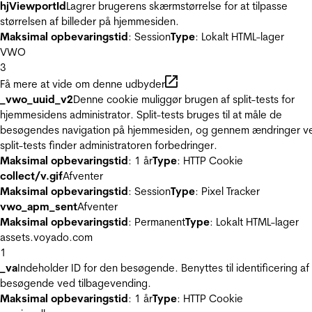
hjViewportId
Lagrer brugerens skærmstørrelse for at tilpasse
størrelsen af billeder på hjemmesiden.
Maksimal opbevaringstid
: Session
Type
: Lokalt HTML-lager
VWO
3
Få mere at vide om denne udbyder
_vwo_uuid_v2
Denne cookie muliggør brugen af split-tests for
hjemmesidens administrator. Split-tests bruges til at måle de
besøgendes navigation på hjemmesiden, og gennem ændringer v
split-tests finder administratoren forbedringer.
Maksimal opbevaringstid
: 1 år
Type
: HTTP Cookie
collect/v.gif
Afventer
Maksimal opbevaringstid
: Session
Type
: Pixel Tracker
vwo_apm_sent
Afventer
Maksimal opbevaringstid
: Permanent
Type
: Lokalt HTML-lager
assets.voyado.com
1
_va
Indeholder ID for den besøgende. Benyttes til identificering af
besøgende ved tilbagevending.
Maksimal opbevaringstid
: 1 år
Type
: HTTP Cookie