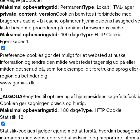
de valgte produkter.
Maksimal opbevaringstid
: Permanent
Type
: Lokalt HTML-lager
private_content_version
Cookien benyttes i forbindelse med
brugerens cache - En cache optimerer hjemmesidens hastighed ve
laste bestemte procedurer på forhånd i browserens cache.
Maksimal opbevaringstid
: 400 dage
Type
: HTTP Cookie
Egenskaber
1
Præference-cookies gør det muligt for et websted at huske
information og ændre den måde webstedet tager sig ud på eller
måden det ser ud på, som for eksempel dit foretrukne sprog eller
region du befinder dig i.
www.garnius.dk
1
_ALGOLIA
Benyttes til optimering af hjemmesidens søgefeltsfunkti
Cookien gør søgningen præcis og hurtig.
Maksimal opbevaringstid
: 180 dage
Type
: HTTP Cookie
Statistik
12
Statistik-cookies hjælper ejerne med at forstå, hvordan besøgend
interagere med websteder ved at indsamle og rapportere informa