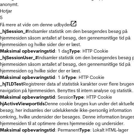
anonymt.
Hotjar
5
Få mere at vide om denne udbyder
_hjSession_#
Indsamler statistik om den besøgendes besøg på
hjemmesiden såsom antallet af besøg, den gennemsnitlige tid på
hjemmesiden og hvilke sider der er læst.
Maksimal opbevaringstid
: 1 dag
Type
: HTTP Cookie
_hjSessionUser_#
Indsamler statistik om den besøgendes besøg 
hjemmesiden såsom antallet af besøg, den gennemsnitlige tid på
hjemmesiden og hvilke sider der er læst.
Maksimal opbevaringstid
: 1 år
Type
: HTTP Cookie
_hjTLDTest
Registrerer data af statistisk karakter over flere bruger
navigation på hjemmesiden. Benyttes til intern analyse og statistik.
Maksimal opbevaringstid
: Session
Type
: HTTP Cookie
hjActiveViewportIds
Denne cookie bruges kun under det aktuell
besøg; her indsamles der udelukkende ikke-personlig information
omkring, hvilke undersider der besøges. Denne information bruges
hjemmesiden til at optimere deres hjemmeside og undersider.
Maksimal opbevaringstid
: Permanent
Type
: Lokalt HTML-lager