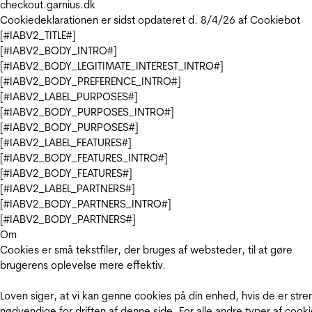
checkout.garnius.dk
Cookiedeklarationen er sidst opdateret d. 8/4/26 af
Cookiebot
[#IABV2_TITLE#]
[#IABV2_BODY_INTRO#]
[#IABV2_BODY_LEGITIMATE_INTEREST_INTRO#]
[#IABV2_BODY_PREFERENCE_INTRO#]
[#IABV2_LABEL_PURPOSES#]
[#IABV2_BODY_PURPOSES_INTRO#]
[#IABV2_BODY_PURPOSES#]
[#IABV2_LABEL_FEATURES#]
[#IABV2_BODY_FEATURES_INTRO#]
[#IABV2_BODY_FEATURES#]
[#IABV2_LABEL_PARTNERS#]
[#IABV2_BODY_PARTNERS_INTRO#]
[#IABV2_BODY_PARTNERS#]
Om
Cookies er små tekstfiler, der bruges af websteder, til at gøre
brugerens oplevelse mere effektiv.
Loven siger, at vi kan genne cookies på din enhed, hvis de er stre
nødvendige for driften af denne side. For alle andre typer af cooki