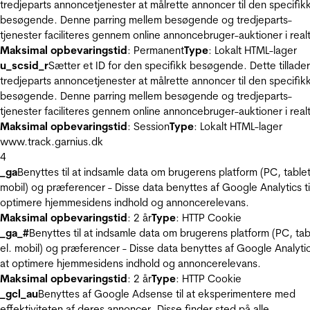
tredjeparts annoncetjenester at målrette annoncer til den specifik
besøgende. Denne parring mellem besøgende og tredjeparts-
tjenester faciliteres gennem online annoncebruger-auktioner i realt
Maksimal opbevaringstid
: Permanent
Type
: Lokalt HTML-lager
u_scsid_r
Sætter et ID for den specifikk besøgende. Dette tillader
tredjeparts annoncetjenester at målrette annoncer til den specifik
besøgende. Denne parring mellem besøgende og tredjeparts-
tjenester faciliteres gennem online annoncebruger-auktioner i realt
Maksimal opbevaringstid
: Session
Type
: Lokalt HTML-lager
www.track.garnius.dk
4
_ga
Benyttes til at indsamle data om brugerens platform (PC, tablet
mobil) og præferencer - Disse data benyttes af Google Analytics til
optimere hjemmesidens indhold og annoncerelevans.
Maksimal opbevaringstid
: 2 år
Type
: HTTP Cookie
_ga_#
Benyttes til at indsamle data om brugerens platform (PC, tab
el. mobil) og præferencer - Disse data benyttes af Google Analytics
at optimere hjemmesidens indhold og annoncerelevans.
Maksimal opbevaringstid
: 2 år
Type
: HTTP Cookie
_gcl_au
Benyttes af Google Adsense til at eksperimentere med
effektiviteten af deres annoncer. Disse finder sted på alle