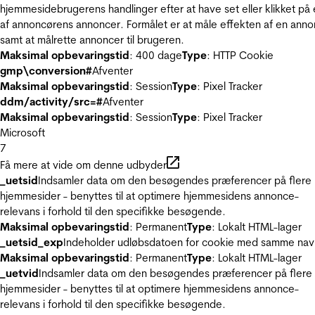
hjemmesidebrugerens handlinger efter at have set eller klikket på
af annoncørens annoncer. Formålet er at måle effekten af en ann
samt at målrette annoncer til brugeren.
Maksimal opbevaringstid
: 400 dage
Type
: HTTP Cookie
gmp\conversion#
Afventer
Maksimal opbevaringstid
: Session
Type
: Pixel Tracker
ddm/activity/src=#
Afventer
Maksimal opbevaringstid
: Session
Type
: Pixel Tracker
Microsoft
7
Få mere at vide om denne udbyder
_uetsid
Indsamler data om den besøgendes præferencer på flere
hjemmesider - benyttes til at optimere hjemmesidens annonce-
relevans i forhold til den specifikke besøgende.
Maksimal opbevaringstid
: Permanent
Type
: Lokalt HTML-lager
_uetsid_exp
Indeholder udløbsdatoen for cookie med samme nav
Maksimal opbevaringstid
: Permanent
Type
: Lokalt HTML-lager
_uetvid
Indsamler data om den besøgendes præferencer på flere
hjemmesider - benyttes til at optimere hjemmesidens annonce-
relevans i forhold til den specifikke besøgende.