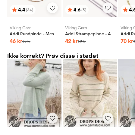
4.4
4.6
4.
(34)
(5)
Vurdering:
ud af 5 stjerner
Vurdering:
ud af 5 stjerner
Vurd
ud af
Viking Garn
Viking Garn
Viking 
Addi Rundpinde - Messing
Addi Strømpepinde - Aluminium
46
kr
42
kr
70
kr
65
kr
60
kr
Ikke korrekt? Prøv disse i stedet