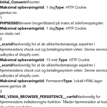
Initial_Consent
Afventer
Maksimal opbevaringstid
: 1 dag
Type
: HTTP Cookie
garnius.no
1
PHPSESSID
Bevarer brugertilstand på tværs af sideforespørgsler.
Maksimal opbevaringstid
: 1 dag
Type
: HTTP Cookie
sc-static.net
2
_scsrid
Nødvendig for at de sikkerhedsmæssige aspekter i
hjemmesidens check-out og betalingssystem virker. Denne servic
udbydes af shopify.com.
Maksimal opbevaringstid
: 13 mdr.
Type
: HTTP Cookie
_scsrid
Nødvendig for at de sikkerhedsmæssige aspekter i
hjemmesidens check-out og betalingssystem virker. Denne servic
udbydes af shopify.com.
Maksimal opbevaringstid
: Permanent
Type
: Lokalt HTML-lager
www.garnius.dk
2
M2_VENIA_BROWSER_PERSISTENCE__cartId
Nødvendig for
hjemmesidens indkøbsvogns-funktion. Tillader hjemmesiden at hus