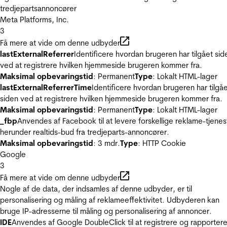
tredjepartsannoncører
Meta Platforms, Inc.
3
Få mere at vide om denne udbyder
lastExternalReferrer
Identificere hvordan brugeren har tilgået sid
ved at registrere hvilken hjemmeside brugeren kommer fra.
Maksimal opbevaringstid
: Permanent
Type
: Lokalt HTML-lager
lastExternalReferrerTime
Identificere hvordan brugeren har tilgå
siden ved at registrere hvilken hjemmeside brugeren kommer fra.
Maksimal opbevaringstid
: Permanent
Type
: Lokalt HTML-lager
_fbp
Anvendes af Facebook til at levere forskellige reklame-tjenes
herunder realtids-bud fra tredjeparts-annoncører.
Maksimal opbevaringstid
: 3 mdr.
Type
: HTTP Cookie
Google
3
Få mere at vide om denne udbyder
Nogle af de data, der indsamles af denne udbyder, er til
personalisering og måling af reklameeffektivitet. Udbyderen kan
bruge IP-adresserne til måling og personalisering af annoncer.
IDE
Anvendes af Google DoubleClick til at registrere og rapporter