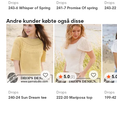
Drops
Drops
Drops
243-6 Whisper of Spring
241-7 Promise Of spring
243-22 
Andre kunder købte også disse
5.0
5.
(2)
Vurdering:
ud af 5 stjerner
Vurd
ud af
Drops
Drops
Drops
240-24 Sun Dream tee
222-20 Mariposa top
199-42