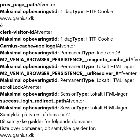
prev_page_path
Afventer
Maksimal opbevaringstid
: 1 dag
Type
: HTTP Cookie
www.garnius.dk
6
clerk-visitor-id
Afventer
Maksimal opbevaringstid
: 1 dag
Type
: HTTP Cookie
Garnius-cache#apollogql
Afventer
Maksimal opbevaringstid
: Permanent
Type
: IndexedDB
M2_VENIA_BROWSER_PERSISTENCE__magento_cache_id
Afve
Maksimal opbevaringstid
: Permanent
Type
: Lokalt HTML-lager
M2_VENIA_BROWSER_PERSISTENCE__urlResolver_#
Afventer
Maksimal opbevaringstid
: Permanent
Type
: Lokalt HTML-lager
scrollLock
Afventer
Maksimal opbevaringstid
: Session
Type
: Lokalt HTML-lager
success_login_redirect_path
Afventer
Maksimal opbevaringstid
: Session
Type
: Lokalt HTML-lager
Samtykke på tværs af domæner
2
Dit samtykke gælder for følgende domæner:
Liste over domæner, dit samtykke gælder for:
www.garnius.dk