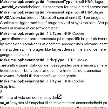
Maksimal opbevaringstid
: Permanent
Type
: Lokalt HTML-lager
_uetvid_exp
Indeholder udløbsdatoen for cookie med samme nav
Maksimal opbevaringstid
: Permanent
Type
: Lokalt HTML-lager
MUID
Anvendes bredt af Microsoft som et unikt ID til en bruger.
Cookien muliggør tracking af brugeren ved at synkronisere ID'et p
tværs af mange Microsoft-domæner.
Maksimal opbevaringstid
: 1 år
Type
: HTTP Cookie
_uetsid
Indsamler præferencedata på en specifik bruger på tværs 
hjemmesider. Formålet er at optimere annoncernes relevans, samt
sikre at den samme bruger ikke får vist den samme annonce flere
gange end tiltænkt.
Maksimal opbevaringstid
: 1 dag
Type
: HTTP Cookie
_uetvid
Indsamler data om den besøgendes præferencer på flere
hjemmesider - benyttes til at optimere hjemmesidens annonce-
relevans i forhold til den specifikke besøgende.
Maksimal opbevaringstid
: 1 år
Type
: HTTP Cookie
Snap Inc.
2
Få mere at vide om denne udbyder
sc_at
Benyttes af Snapchat til at implementere annonceindhold på