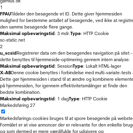
garnius.dk
1
FPAU
Tildeler den besøgende et ID. Dette giver hjemmesiden
mulighed for bestemme antallet af besøgende, ved ikke at registr
den samme besøgende flere gange.
Maksimal opbevaringstid
: 3 mdr.
Type
: HTTP Cookie
sc-static.net
2
u_scsid
Registrerer data om den besøgendes navigation på sitet -
dette benyttes til hjemmeside‐optimering gennem intern analyse.
Maksimal opbevaringstid
: Session
Type
: Lokalt HTML-lager
X-AB
Denne cookie benyttes i forbindelse med multi-variate-tests 
Dette gør hjemmesiden i stand til at ændre og kombinere element
på hjemmesiden, for igennem effektivitetsmålinger at finde den
bedste kombination.
Maksimal opbevaringstid
: 1 dag
Type
: HTTP Cookie
Markedsføring
27
Markedsførings-cookies bruges til at spore besøgende på webste
Formålet er at vise annoncer der er relevante for den enkelte brug
og som dermed er mere værdifulde for udgivere og