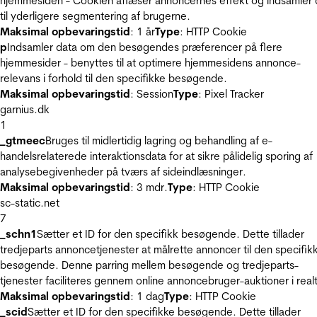
hjemmesiden - Cookien aflæser annoncernes effekt og indsamler 
til yderligere segmentering af brugerne.
Maksimal opbevaringstid
: 1 år
Type
: HTTP Cookie
p
Indsamler data om den besøgendes præferencer på flere
hjemmesider - benyttes til at optimere hjemmesidens annonce-
relevans i forhold til den specifikke besøgende.
Maksimal opbevaringstid
: Session
Type
: Pixel Tracker
garnius.dk
1
_gtmeec
Bruges til midlertidig lagring og behandling af e-
handelsrelaterede interaktionsdata for at sikre pålidelig sporing af
analysebegivenheder på tværs af sideindlæsninger.
Maksimal opbevaringstid
: 3 mdr.
Type
: HTTP Cookie
sc-static.net
7
_schn1
Sætter et ID for den specifikk besøgende. Dette tillader
tredjeparts annoncetjenester at målrette annoncer til den specifik
besøgende. Denne parring mellem besøgende og tredjeparts-
tjenester faciliteres gennem online annoncebruger-auktioner i realt
Maksimal opbevaringstid
: 1 dag
Type
: HTTP Cookie
_scid
Sætter et ID for den specifikke besøgende. Dette tillader