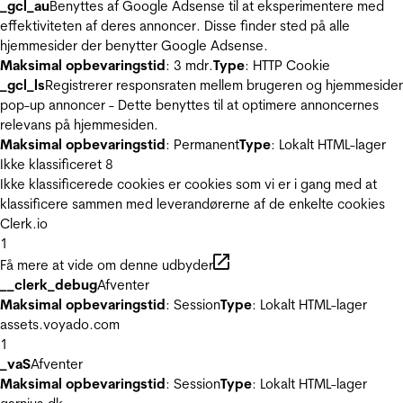
_gcl_au
Benyttes af Google Adsense til at eksperimentere med
effektiviteten af deres annoncer. Disse finder sted på alle
hjemmesider der benytter Google Adsense.
Maksimal opbevaringstid
: 3 mdr.
Type
: HTTP Cookie
_gcl_ls
Registrerer responsraten mellem brugeren og hjemmeside
pop-up annoncer - Dette benyttes til at optimere annoncernes
relevans på hjemmesiden.
Maksimal opbevaringstid
: Permanent
Type
: Lokalt HTML-lager
Ikke klassificeret
8
Ikke klassificerede cookies er cookies som vi er i gang med at
klassificere sammen med leverandørerne af de enkelte cookies
Clerk.io
1
Få mere at vide om denne udbyder
__clerk_debug
Afventer
Maksimal opbevaringstid
: Session
Type
: Lokalt HTML-lager
assets.voyado.com
1
_vaS
Afventer
Maksimal opbevaringstid
: Session
Type
: Lokalt HTML-lager