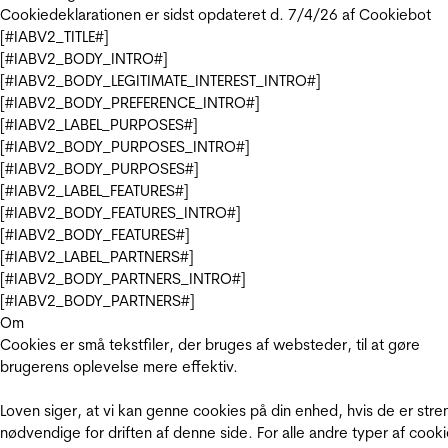
Cookiedeklarationen er sidst opdateret d. 7/4/26 af
Cookiebot
[#IABV2_TITLE#]
[#IABV2_BODY_INTRO#]
[#IABV2_BODY_LEGITIMATE_INTEREST_INTRO#]
[#IABV2_BODY_PREFERENCE_INTRO#]
[#IABV2_LABEL_PURPOSES#]
[#IABV2_BODY_PURPOSES_INTRO#]
[#IABV2_BODY_PURPOSES#]
[#IABV2_LABEL_FEATURES#]
[#IABV2_BODY_FEATURES_INTRO#]
[#IABV2_BODY_FEATURES#]
[#IABV2_LABEL_PARTNERS#]
[#IABV2_BODY_PARTNERS_INTRO#]
[#IABV2_BODY_PARTNERS#]
Om
Cookies er små tekstfiler, der bruges af websteder, til at gøre
brugerens oplevelse mere effektiv.
Loven siger, at vi kan genne cookies på din enhed, hvis de er stre
nødvendige for driften af denne side. For alle andre typer af cooki