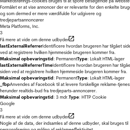
Markedsførings-cookies bruges til at spore besøgende på webste
Formålet er at vise annoncer der er relevante for den enkelte brug
og som dermed er mere værdifulde for udgivere og
tredjepartsannoncører
Meta Platforms, Inc.
3
Få mere at vide om denne udbyder
lastExternalReferrer
Identificere hvordan brugeren har tilgået sid
ved at registrere hvilken hjemmeside brugeren kommer fra.
Maksimal opbevaringstid
: Permanent
Type
: Lokalt HTML-lager
lastExternalReferrerTime
Identificere hvordan brugeren har tilgå
siden ved at registrere hvilken hjemmeside brugeren kommer fra.
Maksimal opbevaringstid
: Permanent
Type
: Lokalt HTML-lager
_fbp
Anvendes af Facebook til at levere forskellige reklame-tjenes
herunder realtids-bud fra tredjeparts-annoncører.
Maksimal opbevaringstid
: 3 mdr.
Type
: HTTP Cookie
Google
3
Få mere at vide om denne udbyder
Nogle af de data, der indsamles af denne udbyder, skal bruges til
personalisering og måling af reklameeffektivitet.