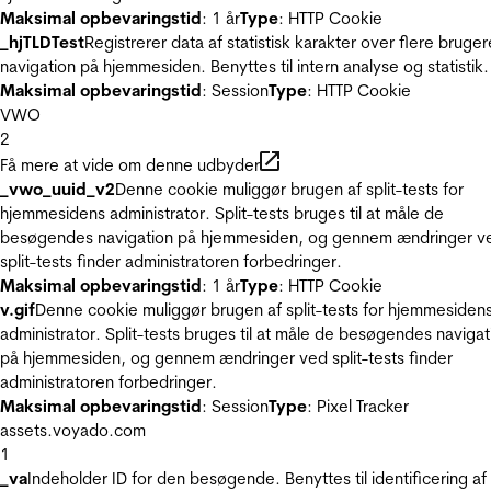
Maksimal opbevaringstid
: 1 år
Type
: HTTP Cookie
_hjTLDTest
Registrerer data af statistisk karakter over flere bruger
navigation på hjemmesiden. Benyttes til intern analyse og statistik.
Maksimal opbevaringstid
: Session
Type
: HTTP Cookie
VWO
2
Få mere at vide om denne udbyder
_vwo_uuid_v2
Denne cookie muliggør brugen af split-tests for
hjemmesidens administrator. Split-tests bruges til at måle de
besøgendes navigation på hjemmesiden, og gennem ændringer v
split-tests finder administratoren forbedringer.
Maksimal opbevaringstid
: 1 år
Type
: HTTP Cookie
v.gif
Denne cookie muliggør brugen af split-tests for hjemmesiden
administrator. Split-tests bruges til at måle de besøgendes navigat
på hjemmesiden, og gennem ændringer ved split-tests finder
administratoren forbedringer.
Maksimal opbevaringstid
: Session
Type
: Pixel Tracker
assets.voyado.com
1
_va
Indeholder ID for den besøgende. Benyttes til identificering af