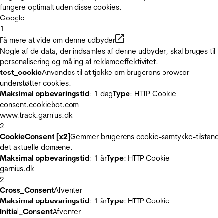
fungere optimalt uden disse cookies.
Google
1
Få mere at vide om denne udbyder
Nogle af de data, der indsamles af denne udbyder, skal bruges til
personalisering og måling af reklameeffektivitet.
test_cookie
Anvendes til at tjekke om brugerens browser
understøtter cookies.
Maksimal opbevaringstid
: 1 dag
Type
: HTTP Cookie
consent.cookiebot.com
www.track.garnius.dk
2
CookieConsent [x2]
Gemmer brugerens cookie-samtykke-tilstand
det aktuelle domæne.
Maksimal opbevaringstid
: 1 år
Type
: HTTP Cookie
garnius.dk
2
Cross_Consent
Afventer
Maksimal opbevaringstid
: 1 år
Type
: HTTP Cookie
Initial_Consent
Afventer