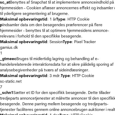
sc_at
Benyttes af Snapchat til at implementere annonceindhold på
hjemmesiden - Cookien aflæser annoncernes effekt og indsamler 
til yderligere segmentering af brugerne.
Maksimal opbevaringstid
: 1 år
Type
: HTTP Cookie
p
Indsamler data om den besøgendes præferencer på flere
hjemmesider - benyttes til at optimere hjemmesidens annonce-
relevans i forhold til den specifikke besøgende.
Maksimal opbevaringstid
: Session
Type
: Pixel Tracker
garnius.dk
1
_gtmeec
Bruges til midlertidig lagring og behandling af e-
handelsrelaterede interaktionsdata for at sikre pålidelig sporing af
analysebegivenheder på tværs af sideindlæsninger.
Maksimal opbevaringstid
: 3 mdr.
Type
: HTTP Cookie
sc-static.net
7
_schn1
Sætter et ID for den specifikk besøgende. Dette tillader
tredjeparts annoncetjenester at målrette annoncer til den specifik
besøgende. Denne parring mellem besøgende og tredjeparts-
tjenester faciliteres gennem online annoncebruger-auktioner i realt