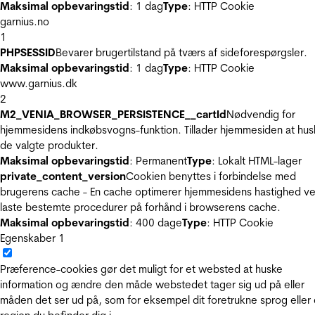
Maksimal opbevaringstid
: 1 dag
Type
: HTTP Cookie
garnius.no
1
PHPSESSID
Bevarer brugertilstand på tværs af sideforespørgsler.
Maksimal opbevaringstid
: 1 dag
Type
: HTTP Cookie
www.garnius.dk
2
M2_VENIA_BROWSER_PERSISTENCE__cartId
Nødvendig for
hjemmesidens indkøbsvogns-funktion. Tillader hjemmesiden at hus
de valgte produkter.
Maksimal opbevaringstid
: Permanent
Type
: Lokalt HTML-lager
private_content_version
Cookien benyttes i forbindelse med
brugerens cache - En cache optimerer hjemmesidens hastighed ve
laste bestemte procedurer på forhånd i browserens cache.
Maksimal opbevaringstid
: 400 dage
Type
: HTTP Cookie
Egenskaber
1
Præference-cookies gør det muligt for et websted at huske
information og ændre den måde webstedet tager sig ud på eller
måden det ser ud på, som for eksempel dit foretrukne sprog eller