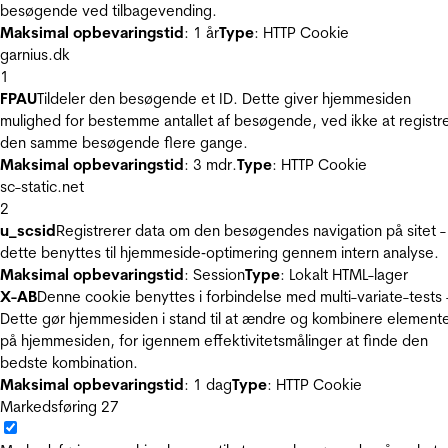
besøgende ved tilbagevending.
Maksimal opbevaringstid
: 1 år
Type
: HTTP Cookie
garnius.dk
1
FPAU
Tildeler den besøgende et ID. Dette giver hjemmesiden
mulighed for bestemme antallet af besøgende, ved ikke at registr
den samme besøgende flere gange.
Maksimal opbevaringstid
: 3 mdr.
Type
: HTTP Cookie
sc-static.net
2
u_scsid
Registrerer data om den besøgendes navigation på sitet -
dette benyttes til hjemmeside‐optimering gennem intern analyse.
Maksimal opbevaringstid
: Session
Type
: Lokalt HTML-lager
X-AB
Denne cookie benyttes i forbindelse med multi-variate-tests 
Dette gør hjemmesiden i stand til at ændre og kombinere element
på hjemmesiden, for igennem effektivitetsmålinger at finde den
bedste kombination.
Maksimal opbevaringstid
: 1 dag
Type
: HTTP Cookie
Markedsføring
27