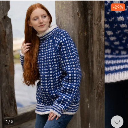
-29%
1
/
5