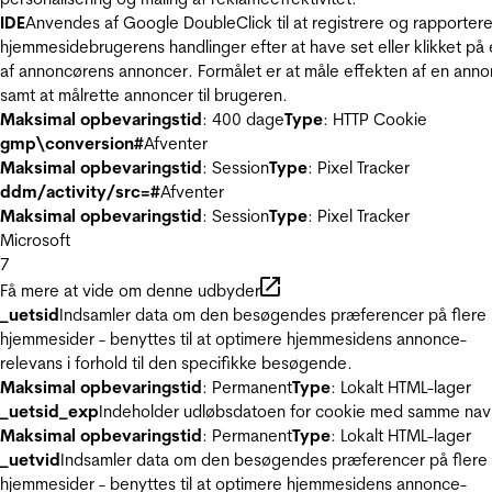
IDE
Anvendes af Google DoubleClick til at registrere og rapporter
hjemmesidebrugerens handlinger efter at have set eller klikket på
af annoncørens annoncer. Formålet er at måle effekten af en ann
samt at målrette annoncer til brugeren.
Maksimal opbevaringstid
: 400 dage
Type
: HTTP Cookie
gmp\conversion#
Afventer
Maksimal opbevaringstid
: Session
Type
: Pixel Tracker
ddm/activity/src=#
Afventer
Maksimal opbevaringstid
: Session
Type
: Pixel Tracker
Microsoft
7
Få mere at vide om denne udbyder
_uetsid
Indsamler data om den besøgendes præferencer på flere
hjemmesider - benyttes til at optimere hjemmesidens annonce-
relevans i forhold til den specifikke besøgende.
Maksimal opbevaringstid
: Permanent
Type
: Lokalt HTML-lager
_uetsid_exp
Indeholder udløbsdatoen for cookie med samme nav
Maksimal opbevaringstid
: Permanent
Type
: Lokalt HTML-lager
_uetvid
Indsamler data om den besøgendes præferencer på flere
hjemmesider - benyttes til at optimere hjemmesidens annonce-