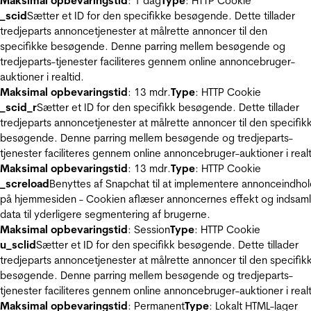
Maksimal opbevaringstid
: 1 dag
Type
: HTTP Cookie
_scid
Sætter et ID for den specifikke besøgende. Dette tillader
tredjeparts annoncetjenester at målrette annoncer til den
specifikke besøgende. Denne parring mellem besøgende og
tredjeparts-tjenester faciliteres gennem online annoncebruger-
auktioner i realtid.
Maksimal opbevaringstid
: 13 mdr.
Type
: HTTP Cookie
_scid_r
Sætter et ID for den specifikk besøgende. Dette tillader
tredjeparts annoncetjenester at målrette annoncer til den specifik
besøgende. Denne parring mellem besøgende og tredjeparts-
tjenester faciliteres gennem online annoncebruger-auktioner i realt
Maksimal opbevaringstid
: 13 mdr.
Type
: HTTP Cookie
_screload
Benyttes af Snapchat til at implementere annonceindho
på hjemmesiden - Cookien aflæser annoncernes effekt og indsaml
data til yderligere segmentering af brugerne.
Maksimal opbevaringstid
: Session
Type
: HTTP Cookie
u_sclid
Sætter et ID for den specifikk besøgende. Dette tillader
tredjeparts annoncetjenester at målrette annoncer til den specifik
besøgende. Denne parring mellem besøgende og tredjeparts-
tjenester faciliteres gennem online annoncebruger-auktioner i realt
Maksimal opbevaringstid
: Permanent
Type
: Lokalt HTML-lager