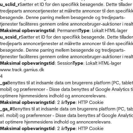
u_sclid_r
Sætter et ID for den specifikk besøgende. Dette tillader
tredjeparts annoncetjenester at målrette annoncer til den specifik
besøgende. Denne parring mellem besøgende og tredjeparts-
tjenester faciliteres gennem online annoncebruger-auktioner i realt
Maksimal opbevaringstid
: Permanent
Type
: Lokalt HTML-lager
u_scsid_r
Sætter et ID for den specifikk besøgende. Dette tillader
tredjeparts annoncetjenester at målrette annoncer til den specifik
besøgende. Denne parring mellem besøgende og tredjeparts-
tjenester faciliteres gennem online annoncebruger-auktioner i realt
Maksimal opbevaringstid
: Session
Type
: Lokalt HTML-lager
www.track.garnius.dk
4
_ga
Benyttes til at indsamle data om brugerens platform (PC, tablet
mobil) og præferencer - Disse data benyttes af Google Analytics til
optimere hjemmesidens indhold og annoncerelevans.
Maksimal opbevaringstid
: 2 år
Type
: HTTP Cookie
_ga_#
Benyttes til at indsamle data om brugerens platform (PC, tab
el. mobil) og præferencer - Disse data benyttes af Google Analytics
at optimere hjemmesidens indhold og annoncerelevans.
Maksimal opbevaringstid
: 2 år
Type
: HTTP Cookie