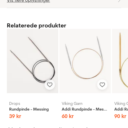
Vis flere oplysninger
Relaterede produkter
Drops
Viking Garn
Viking 
Rundpinde - Messing
Addi Rundpinde - Messing
39
kr
60
kr
90
kr