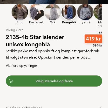
Brun
Flerfarvet
Grå
Kongeblå
Lys grå
Mørk
grønn
Viking Garn
Fra
2135-4b Star islender
419
kr
unisex kongeblå
589
kr
Strikkepakke med oppskrift og komplett garnforbruk
til valgt størrelse. Oppskrift sendes per e-post.
Vis flere oplysninger
Vælg størrelse og farve