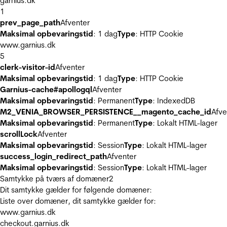
garnius.dk
1
prev_page_path
Afventer
Maksimal opbevaringstid
: 1 dag
Type
: HTTP Cookie
www.garnius.dk
5
clerk-visitor-id
Afventer
Maksimal opbevaringstid
: 1 dag
Type
: HTTP Cookie
Garnius-cache#apollogql
Afventer
Maksimal opbevaringstid
: Permanent
Type
: IndexedDB
M2_VENIA_BROWSER_PERSISTENCE__magento_cache_id
Afve
Maksimal opbevaringstid
: Permanent
Type
: Lokalt HTML-lager
scrollLock
Afventer
Maksimal opbevaringstid
: Session
Type
: Lokalt HTML-lager
success_login_redirect_path
Afventer
Maksimal opbevaringstid
: Session
Type
: Lokalt HTML-lager
Samtykke på tværs af domæner
2
Dit samtykke gælder for følgende domæner:
Liste over domæner, dit samtykke gælder for:
www.garnius.dk
checkout.garnius.dk