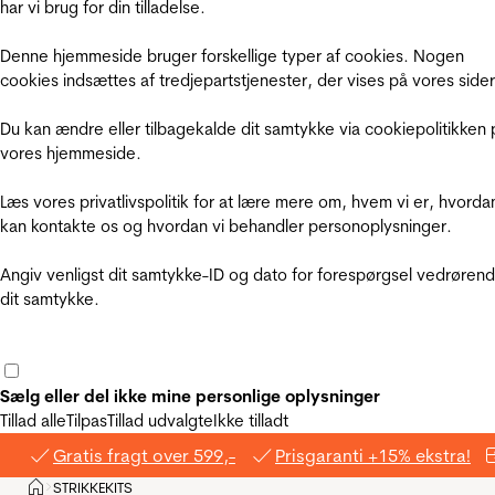
har vi brug for din tilladelse.
Denne hjemmeside bruger forskellige typer af cookies. Nogen
cookies indsættes af tredjepartstjenester, der vises på vores sider
Du kan ændre eller tilbagekalde dit samtykke via cookiepolitikken 
vores hjemmeside.
Læs vores privatlivspolitik for at lære mere om, hvem vi er, hvorda
kan kontakte os og hvordan vi behandler personoplysninger.
Angiv venligst dit samtykke-ID og dato for forespørgsel vedrøren
dit samtykke.
Sælg eller del ikke mine personlige oplysninger
Tillad alle
Tilpas
Tillad udvalgte
Ikke tilladt
Gratis fragt over 599,-
Prisgaranti +15% ekstra!
Hjem
STRIKKEKITS
>