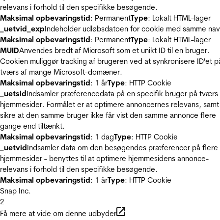
relevans i forhold til den specifikke besøgende.
Maksimal opbevaringstid
: Permanent
Type
: Lokalt HTML-lager
_uetvid_exp
Indeholder udløbsdatoen for cookie med samme nav
Maksimal opbevaringstid
: Permanent
Type
: Lokalt HTML-lager
MUID
Anvendes bredt af Microsoft som et unikt ID til en bruger.
Cookien muliggør tracking af brugeren ved at synkronisere ID'et p
tværs af mange Microsoft-domæner.
Maksimal opbevaringstid
: 1 år
Type
: HTTP Cookie
_uetsid
Indsamler præferencedata på en specifik bruger på tværs 
hjemmesider. Formålet er at optimere annoncernes relevans, samt
sikre at den samme bruger ikke får vist den samme annonce flere
gange end tiltænkt.
Maksimal opbevaringstid
: 1 dag
Type
: HTTP Cookie
_uetvid
Indsamler data om den besøgendes præferencer på flere
hjemmesider - benyttes til at optimere hjemmesidens annonce-
relevans i forhold til den specifikke besøgende.
Maksimal opbevaringstid
: 1 år
Type
: HTTP Cookie
Snap Inc.
2
Få mere at vide om denne udbyder