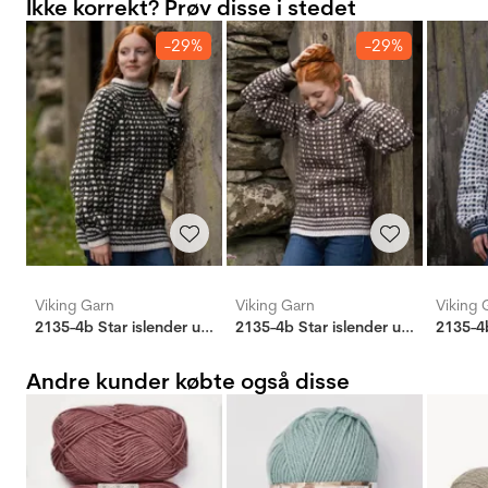
Ikke korrekt? Prøv disse i stedet
-29%
-29%
Viking Garn
Viking Garn
Viking 
2135-4b Star islender unisex grønn
2135-4b Star islender unisex brun
Andre kunder købte også disse