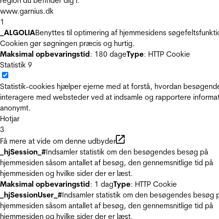
region du befinder dig i.
www.garnius.dk
1
_ALGOLIA
Benyttes til optimering af hjemmesidens søgefeltsfunkti
Cookien gør søgningen præcis og hurtig.
Maksimal opbevaringstid
: 180 dage
Type
: HTTP Cookie
Statistik
9
Statistik-cookies hjælper ejerne med at forstå, hvordan besøgend
interagere med websteder ved at indsamle og rapportere informa
anonymt.
Hotjar
3
Få mere at vide om denne udbyder
_hjSession_#
Indsamler statistik om den besøgendes besøg på
hjemmesiden såsom antallet af besøg, den gennemsnitlige tid på
hjemmesiden og hvilke sider der er læst.
Maksimal opbevaringstid
: 1 dag
Type
: HTTP Cookie
_hjSessionUser_#
Indsamler statistik om den besøgendes besøg 
hjemmesiden såsom antallet af besøg, den gennemsnitlige tid på
hjemmesiden og hvilke sider der er læst.