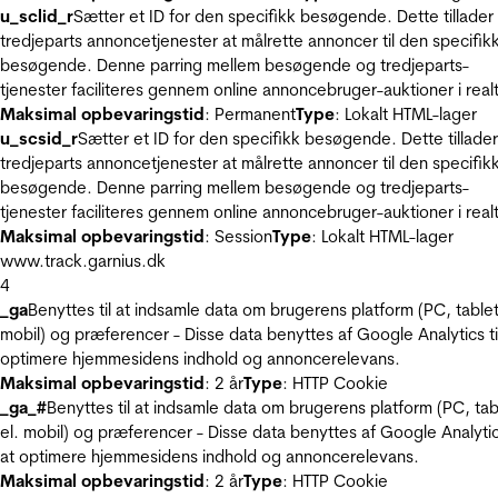
u_sclid_r
Sætter et ID for den specifikk besøgende. Dette tillader
tredjeparts annoncetjenester at målrette annoncer til den specifik
besøgende. Denne parring mellem besøgende og tredjeparts-
tjenester faciliteres gennem online annoncebruger-auktioner i realt
Maksimal opbevaringstid
: Permanent
Type
: Lokalt HTML-lager
u_scsid_r
Sætter et ID for den specifikk besøgende. Dette tillader
tredjeparts annoncetjenester at målrette annoncer til den specifik
besøgende. Denne parring mellem besøgende og tredjeparts-
tjenester faciliteres gennem online annoncebruger-auktioner i realt
Maksimal opbevaringstid
: Session
Type
: Lokalt HTML-lager
www.track.garnius.dk
4
_ga
Benyttes til at indsamle data om brugerens platform (PC, tablet
mobil) og præferencer - Disse data benyttes af Google Analytics til
optimere hjemmesidens indhold og annoncerelevans.
Maksimal opbevaringstid
: 2 år
Type
: HTTP Cookie
_ga_#
Benyttes til at indsamle data om brugerens platform (PC, tab
el. mobil) og præferencer - Disse data benyttes af Google Analytics
at optimere hjemmesidens indhold og annoncerelevans.
Maksimal opbevaringstid
: 2 år
Type
: HTTP Cookie