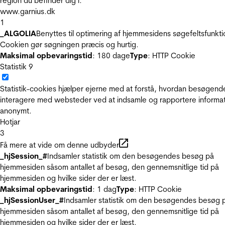
region du befinder dig i.
www.garnius.dk
1
_ALGOLIA
Benyttes til optimering af hjemmesidens søgefeltsfunkti
Cookien gør søgningen præcis og hurtig.
Maksimal opbevaringstid
: 180 dage
Type
: HTTP Cookie
Statistik
9
Statistik-cookies hjælper ejerne med at forstå, hvordan besøgend
interagere med websteder ved at indsamle og rapportere informa
anonymt.
Hotjar
3
Få mere at vide om denne udbyder
_hjSession_#
Indsamler statistik om den besøgendes besøg på
hjemmesiden såsom antallet af besøg, den gennemsnitlige tid på
hjemmesiden og hvilke sider der er læst.
Maksimal opbevaringstid
: 1 dag
Type
: HTTP Cookie
_hjSessionUser_#
Indsamler statistik om den besøgendes besøg 
hjemmesiden såsom antallet af besøg, den gennemsnitlige tid på
hjemmesiden og hvilke sider der er læst.