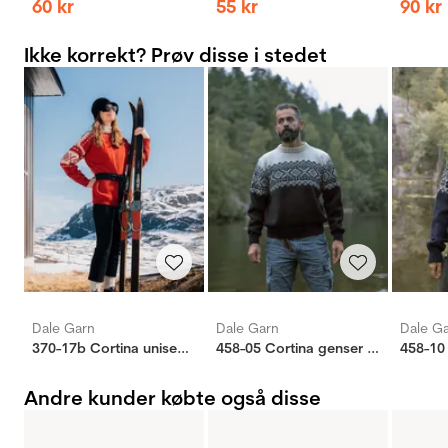
60
kr
55
kr
90
kr
Ikke korrekt? Prøv disse i stedet
Dale Garn
Dale Garn
Dale G
370-17b Cortina unisex genser
458-05 Cortina genser unisex
Andre kunder købte også disse