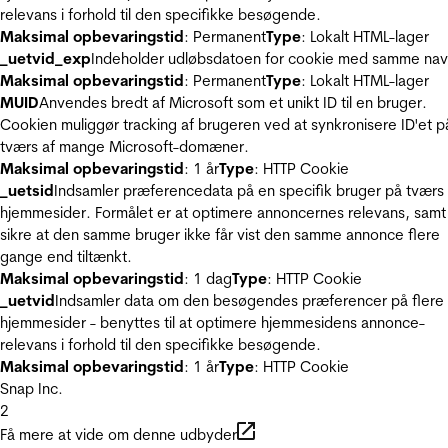
relevans i forhold til den specifikke besøgende.
Maksimal opbevaringstid
: Permanent
Type
: Lokalt HTML-lager
_uetvid_exp
Indeholder udløbsdatoen for cookie med samme nav
Maksimal opbevaringstid
: Permanent
Type
: Lokalt HTML-lager
MUID
Anvendes bredt af Microsoft som et unikt ID til en bruger.
Cookien muliggør tracking af brugeren ved at synkronisere ID'et p
tværs af mange Microsoft-domæner.
Maksimal opbevaringstid
: 1 år
Type
: HTTP Cookie
_uetsid
Indsamler præferencedata på en specifik bruger på tværs 
hjemmesider. Formålet er at optimere annoncernes relevans, samt
sikre at den samme bruger ikke får vist den samme annonce flere
gange end tiltænkt.
Maksimal opbevaringstid
: 1 dag
Type
: HTTP Cookie
_uetvid
Indsamler data om den besøgendes præferencer på flere
hjemmesider - benyttes til at optimere hjemmesidens annonce-
relevans i forhold til den specifikke besøgende.
Maksimal opbevaringstid
: 1 år
Type
: HTTP Cookie
Snap Inc.
2
Få mere at vide om denne udbyder