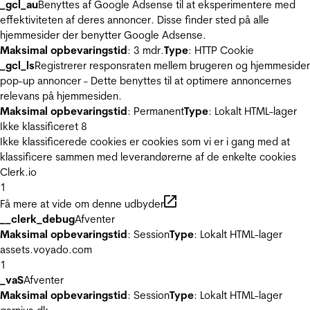
_gcl_au
Benyttes af Google Adsense til at eksperimentere med
effektiviteten af deres annoncer. Disse finder sted på alle
hjemmesider der benytter Google Adsense.
Maksimal opbevaringstid
: 3 mdr.
Type
: HTTP Cookie
_gcl_ls
Registrerer responsraten mellem brugeren og hjemmeside
pop-up annoncer - Dette benyttes til at optimere annoncernes
relevans på hjemmesiden.
Maksimal opbevaringstid
: Permanent
Type
: Lokalt HTML-lager
Ikke klassificeret
8
Ikke klassificerede cookies er cookies som vi er i gang med at
klassificere sammen med leverandørerne af de enkelte cookies
Clerk.io
1
Få mere at vide om denne udbyder
__clerk_debug
Afventer
Maksimal opbevaringstid
: Session
Type
: Lokalt HTML-lager
assets.voyado.com
1
_vaS
Afventer
Maksimal opbevaringstid
: Session
Type
: Lokalt HTML-lager