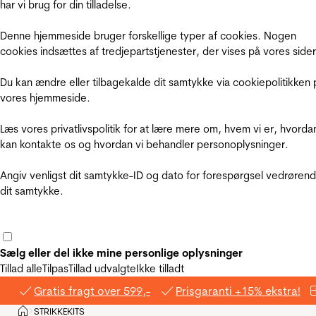
har vi brug for din tilladelse.
Denne hjemmeside bruger forskellige typer af cookies. Nogen
cookies indsættes af tredjepartstjenester, der vises på vores sider
Du kan ændre eller tilbagekalde dit samtykke via cookiepolitikken 
vores hjemmeside.
Læs vores privatlivspolitik for at lære mere om, hvem vi er, hvorda
kan kontakte os og hvordan vi behandler personoplysninger.
Angiv venligst dit samtykke-ID og dato for forespørgsel vedrøren
dit samtykke.
Sælg eller del ikke mine personlige oplysninger
Tillad alle
Tilpas
Tillad udvalgte
Ikke tilladt
Gratis fragt over 599,-
Prisgaranti +15% ekstra!
Hjem
STRIKKEKITS
>