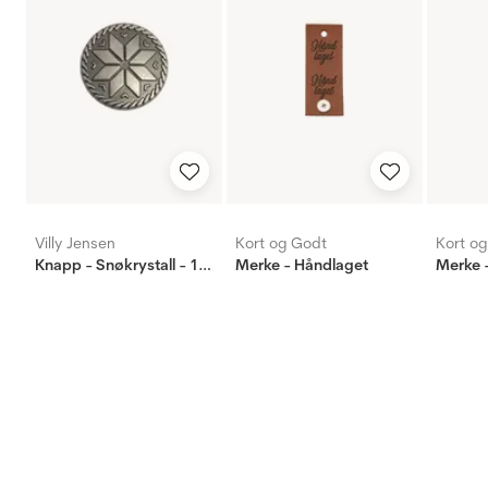
Villy Jensen
Kort og Godt
Kort o
Knapp - Snøkrystall - 15mm
Merke - Håndlaget
Merke -