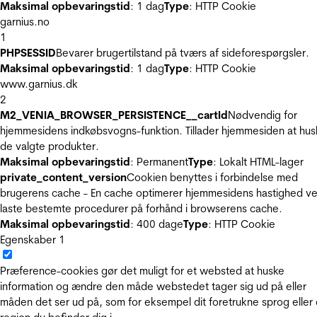
Maksimal opbevaringstid
: 1 dag
Type
: HTTP Cookie
garnius.no
1
PHPSESSID
Bevarer brugertilstand på tværs af sideforespørgsler.
Maksimal opbevaringstid
: 1 dag
Type
: HTTP Cookie
www.garnius.dk
2
M2_VENIA_BROWSER_PERSISTENCE__cartId
Nødvendig for
hjemmesidens indkøbsvogns-funktion. Tillader hjemmesiden at hus
de valgte produkter.
Maksimal opbevaringstid
: Permanent
Type
: Lokalt HTML-lager
private_content_version
Cookien benyttes i forbindelse med
brugerens cache - En cache optimerer hjemmesidens hastighed ve
laste bestemte procedurer på forhånd i browserens cache.
Maksimal opbevaringstid
: 400 dage
Type
: HTTP Cookie
Egenskaber
1
Præference-cookies gør det muligt for et websted at huske
information og ændre den måde webstedet tager sig ud på eller
måden det ser ud på, som for eksempel dit foretrukne sprog eller