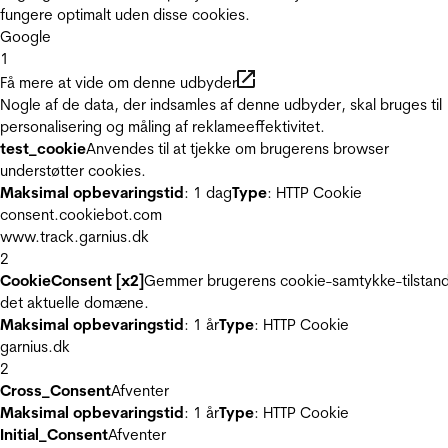
fungere optimalt uden disse cookies.
Google
1
Få mere at vide om denne udbyder
Nogle af de data, der indsamles af denne udbyder, skal bruges til
personalisering og måling af reklameeffektivitet.
test_cookie
Anvendes til at tjekke om brugerens browser
understøtter cookies.
Maksimal opbevaringstid
: 1 dag
Type
: HTTP Cookie
consent.cookiebot.com
www.track.garnius.dk
2
CookieConsent [x2]
Gemmer brugerens cookie-samtykke-tilstand
det aktuelle domæne.
Maksimal opbevaringstid
: 1 år
Type
: HTTP Cookie
garnius.dk
2
Cross_Consent
Afventer
Maksimal opbevaringstid
: 1 år
Type
: HTTP Cookie
Initial_Consent
Afventer