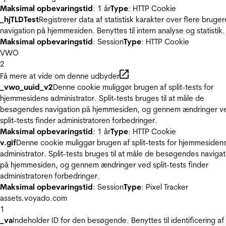
Maksimal opbevaringstid
: 1 år
Type
: HTTP Cookie
_hjTLDTest
Registrerer data af statistisk karakter over flere bruger
navigation på hjemmesiden. Benyttes til intern analyse og statistik.
Maksimal opbevaringstid
: Session
Type
: HTTP Cookie
VWO
2
Få mere at vide om denne udbyder
_vwo_uuid_v2
Denne cookie muliggør brugen af split-tests for
hjemmesidens administrator. Split-tests bruges til at måle de
besøgendes navigation på hjemmesiden, og gennem ændringer v
split-tests finder administratoren forbedringer.
Maksimal opbevaringstid
: 1 år
Type
: HTTP Cookie
v.gif
Denne cookie muliggør brugen af split-tests for hjemmesiden
administrator. Split-tests bruges til at måle de besøgendes navigat
på hjemmesiden, og gennem ændringer ved split-tests finder
administratoren forbedringer.
Maksimal opbevaringstid
: Session
Type
: Pixel Tracker
assets.voyado.com
1
_va
Indeholder ID for den besøgende. Benyttes til identificering af