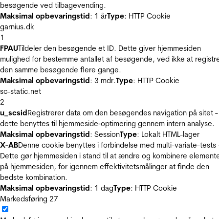
besøgende ved tilbagevending.
Maksimal opbevaringstid
: 1 år
Type
: HTTP Cookie
garnius.dk
1
FPAU
Tildeler den besøgende et ID. Dette giver hjemmesiden
mulighed for bestemme antallet af besøgende, ved ikke at registr
den samme besøgende flere gange.
Maksimal opbevaringstid
: 3 mdr.
Type
: HTTP Cookie
sc-static.net
2
u_scsid
Registrerer data om den besøgendes navigation på sitet -
dette benyttes til hjemmeside‐optimering gennem intern analyse.
Maksimal opbevaringstid
: Session
Type
: Lokalt HTML-lager
X-AB
Denne cookie benyttes i forbindelse med multi-variate-tests 
Dette gør hjemmesiden i stand til at ændre og kombinere element
på hjemmesiden, for igennem effektivitetsmålinger at finde den
bedste kombination.
Maksimal opbevaringstid
: 1 dag
Type
: HTTP Cookie
Markedsføring
27