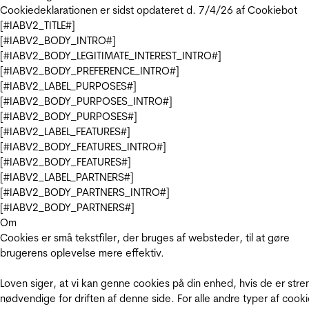
Cookiedeklarationen er sidst opdateret d. 7/4/26 af
Cookiebot
[#IABV2_TITLE#]
[#IABV2_BODY_INTRO#]
[#IABV2_BODY_LEGITIMATE_INTEREST_INTRO#]
[#IABV2_BODY_PREFERENCE_INTRO#]
[#IABV2_LABEL_PURPOSES#]
[#IABV2_BODY_PURPOSES_INTRO#]
[#IABV2_BODY_PURPOSES#]
[#IABV2_LABEL_FEATURES#]
[#IABV2_BODY_FEATURES_INTRO#]
[#IABV2_BODY_FEATURES#]
[#IABV2_LABEL_PARTNERS#]
[#IABV2_BODY_PARTNERS_INTRO#]
[#IABV2_BODY_PARTNERS#]
Om
Cookies er små tekstfiler, der bruges af websteder, til at gøre
brugerens oplevelse mere effektiv.
Loven siger, at vi kan genne cookies på din enhed, hvis de er stre
nødvendige for driften af denne side. For alle andre typer af cooki