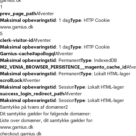
garnius.dk
1
prev_page_path
Afventer
Maksimal opbevaringstid
: 1 dag
Type
: HTTP Cookie
www.garnius.dk
5
clerk-visitor-id
Afventer
Maksimal opbevaringstid
: 1 dag
Type
: HTTP Cookie
Garnius-cache#apollogql
Afventer
Maksimal opbevaringstid
: Permanent
Type
: IndexedDB
M2_VENIA_BROWSER_PERSISTENCE__magento_cache_id
Afve
Maksimal opbevaringstid
: Permanent
Type
: Lokalt HTML-lager
scrollLock
Afventer
Maksimal opbevaringstid
: Session
Type
: Lokalt HTML-lager
success_login_redirect_path
Afventer
Maksimal opbevaringstid
: Session
Type
: Lokalt HTML-lager
Samtykke på tværs af domæner
2
Dit samtykke gælder for følgende domæner:
Liste over domæner, dit samtykke gælder for:
www.garnius.dk
checkout.garnius.dk