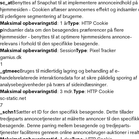
sc_at
Benyttes af Snapchat til at implementere annonceindhold på
hjemmesiden - Cookien aflæser annoncernes effekt og indsamler 
til yderligere segmentering af brugerne.
Maksimal opbevaringstid
: 1 år
Type
: HTTP Cookie
p
Indsamler data om den besøgendes præferencer på flere
hjemmesider - benyttes til at optimere hjemmesidens annonce-
relevans i forhold til den specifikke besøgende.
Maksimal opbevaringstid
: Session
Type
: Pixel Tracker
garnius.dk
1
_gtmeec
Bruges til midlertidig lagring og behandling af e-
handelsrelaterede interaktionsdata for at sikre pålidelig sporing af
analysebegivenheder på tværs af sideindlæsninger.
Maksimal opbevaringstid
: 3 mdr.
Type
: HTTP Cookie
sc-static.net
7
_schn1
Sætter et ID for den specifikk besøgende. Dette tillader
tredjeparts annoncetjenester at målrette annoncer til den specifik
besøgende. Denne parring mellem besøgende og tredjeparts-
tjenester faciliteres gennem online annoncebruger-auktioner i realt