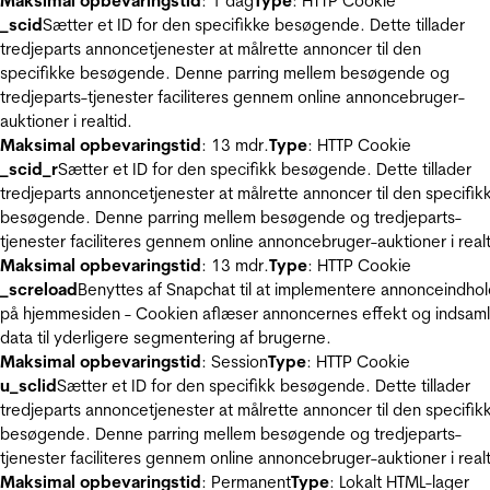
Maksimal opbevaringstid
: 1 dag
Type
: HTTP Cookie
_scid
Sætter et ID for den specifikke besøgende. Dette tillader
tredjeparts annoncetjenester at målrette annoncer til den
specifikke besøgende. Denne parring mellem besøgende og
tredjeparts-tjenester faciliteres gennem online annoncebruger-
auktioner i realtid.
Maksimal opbevaringstid
: 13 mdr.
Type
: HTTP Cookie
_scid_r
Sætter et ID for den specifikk besøgende. Dette tillader
tredjeparts annoncetjenester at målrette annoncer til den specifik
besøgende. Denne parring mellem besøgende og tredjeparts-
tjenester faciliteres gennem online annoncebruger-auktioner i realt
Maksimal opbevaringstid
: 13 mdr.
Type
: HTTP Cookie
_screload
Benyttes af Snapchat til at implementere annonceindho
på hjemmesiden - Cookien aflæser annoncernes effekt og indsaml
data til yderligere segmentering af brugerne.
Maksimal opbevaringstid
: Session
Type
: HTTP Cookie
u_sclid
Sætter et ID for den specifikk besøgende. Dette tillader
tredjeparts annoncetjenester at målrette annoncer til den specifik
besøgende. Denne parring mellem besøgende og tredjeparts-
tjenester faciliteres gennem online annoncebruger-auktioner i realt
Maksimal opbevaringstid
: Permanent
Type
: Lokalt HTML-lager