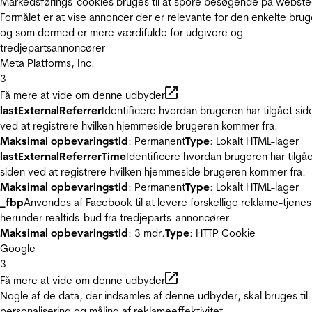
Markedsførings-cookies bruges til at spore besøgende på webste
Formålet er at vise annoncer der er relevante for den enkelte brug
og som dermed er mere værdifulde for udgivere og
tredjepartsannoncører
Meta Platforms, Inc.
3
Få mere at vide om denne udbyder
lastExternalReferrer
Identificere hvordan brugeren har tilgået sid
ved at registrere hvilken hjemmeside brugeren kommer fra.
Maksimal opbevaringstid
: Permanent
Type
: Lokalt HTML-lager
lastExternalReferrerTime
Identificere hvordan brugeren har tilgå
siden ved at registrere hvilken hjemmeside brugeren kommer fra.
Maksimal opbevaringstid
: Permanent
Type
: Lokalt HTML-lager
_fbp
Anvendes af Facebook til at levere forskellige reklame-tjenes
herunder realtids-bud fra tredjeparts-annoncører.
Maksimal opbevaringstid
: 3 mdr.
Type
: HTTP Cookie
Google
3
Få mere at vide om denne udbyder
Nogle af de data, der indsamles af denne udbyder, skal bruges til
personalisering og måling af reklameeffektivitet.