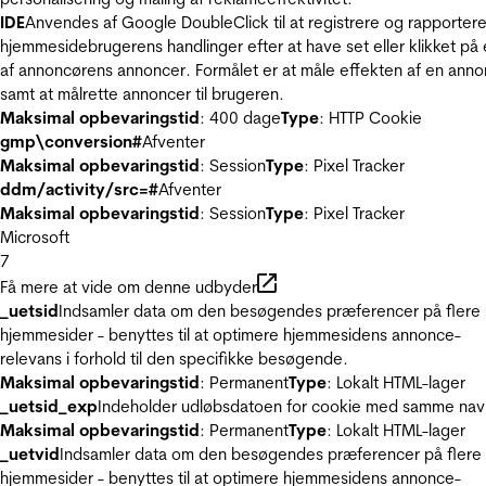
IDE
Anvendes af Google DoubleClick til at registrere og rapporter
hjemmesidebrugerens handlinger efter at have set eller klikket på
af annoncørens annoncer. Formålet er at måle effekten af en ann
samt at målrette annoncer til brugeren.
Maksimal opbevaringstid
: 400 dage
Type
: HTTP Cookie
gmp\conversion#
Afventer
Maksimal opbevaringstid
: Session
Type
: Pixel Tracker
ddm/activity/src=#
Afventer
Maksimal opbevaringstid
: Session
Type
: Pixel Tracker
Microsoft
7
Få mere at vide om denne udbyder
_uetsid
Indsamler data om den besøgendes præferencer på flere
hjemmesider - benyttes til at optimere hjemmesidens annonce-
relevans i forhold til den specifikke besøgende.
Maksimal opbevaringstid
: Permanent
Type
: Lokalt HTML-lager
_uetsid_exp
Indeholder udløbsdatoen for cookie med samme nav
Maksimal opbevaringstid
: Permanent
Type
: Lokalt HTML-lager
_uetvid
Indsamler data om den besøgendes præferencer på flere
hjemmesider - benyttes til at optimere hjemmesidens annonce-