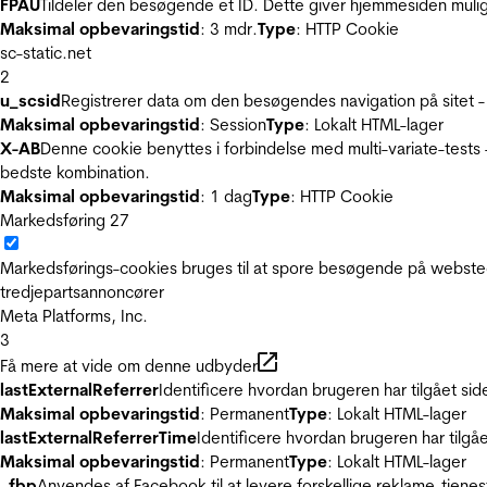
FPAU
Tildeler den besøgende et ID. Dette giver hjemmesiden mul
Maksimal opbevaringstid
: 3 mdr.
Type
: HTTP Cookie
sc-static.net
2
u_scsid
Registrerer data om den besøgendes navigation på sitet -
Maksimal opbevaringstid
: Session
Type
: Lokalt HTML-lager
X-AB
Denne cookie benyttes i forbindelse med multi-variate-tests
bedste kombination.
Maksimal opbevaringstid
: 1 dag
Type
: HTTP Cookie
Markedsføring
27
Markedsførings-cookies bruges til at spore besøgende på websted
tredjepartsannoncører
Meta Platforms, Inc.
3
Få mere at vide om denne udbyder
lastExternalReferrer
Identificere hvordan brugeren har tilgået si
Maksimal opbevaringstid
: Permanent
Type
: Lokalt HTML-lager
lastExternalReferrerTime
Identificere hvordan brugeren har tilgå
Maksimal opbevaringstid
: Permanent
Type
: Lokalt HTML-lager
_fbp
Anvendes af Facebook til at levere forskellige reklame-tjenes