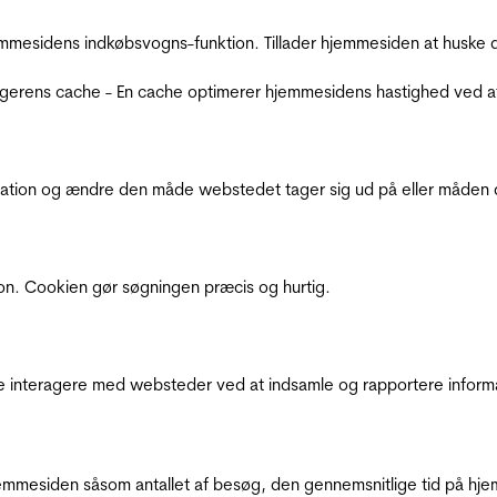
mmesidens indkøbsvogns-funktion. Tillader hjemmesiden at huske d
ugerens cache - En cache optimerer hjemmesidens hastighed ved a
ation og ændre den måde webstedet tager sig ud på eller måden de
ion. Cookien gør søgningen præcis og hurtig.
de interagere med websteder ved at indsamle og rapportere inform
mmesiden såsom antallet af besøg, den gennemsnitlige tid på hjem