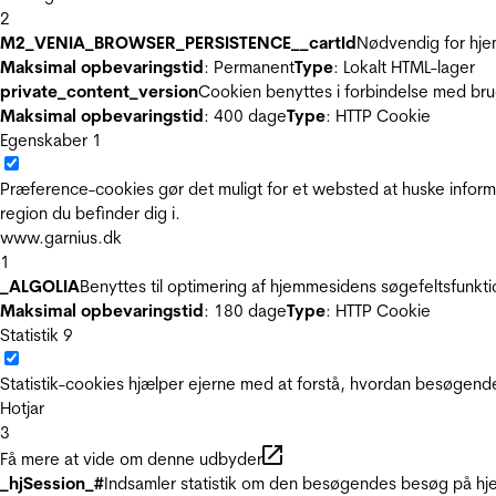
2
M2_VENIA_BROWSER_PERSISTENCE__cartId
Nødvendig for hje
Maksimal opbevaringstid
: Permanent
Type
: Lokalt HTML-lager
private_content_version
Cookien benyttes i forbindelse med br
Maksimal opbevaringstid
: 400 dage
Type
: HTTP Cookie
Egenskaber
1
Præference-cookies gør det muligt for et websted at huske inform
region du befinder dig i.
www.garnius.dk
1
_ALGOLIA
Benyttes til optimering af hjemmesidens søgefeltsfunkt
Maksimal opbevaringstid
: 180 dage
Type
: HTTP Cookie
Statistik
9
Statistik-cookies hjælper ejerne med at forstå, hvordan besøgen
Hotjar
3
Få mere at vide om denne udbyder
_hjSession_#
Indsamler statistik om den besøgendes besøg på hje