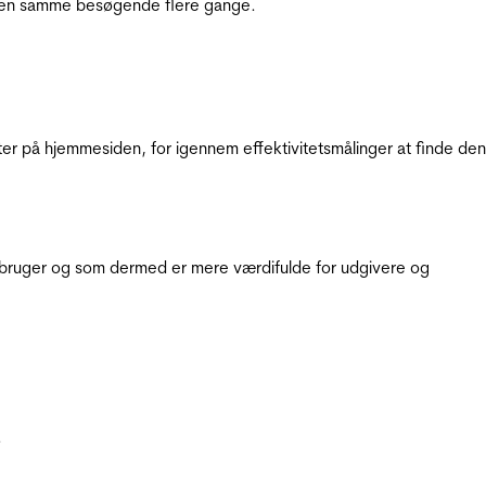
e den samme besøgende flere gange.
ter på hjemmesiden, for igennem effektivitetsmålinger at finde den
e bruger og som dermed er mere værdifulde for udgivere og
.