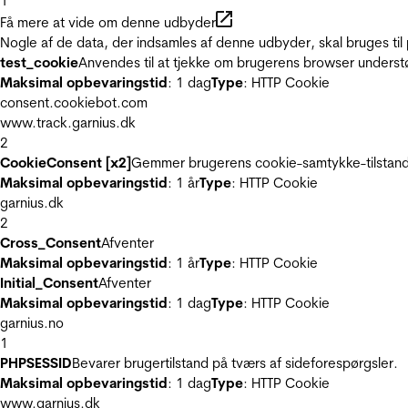
1
Få mere at vide om denne udbyder
Nogle af de data, der indsamles af denne udbyder, skal bruges til 
test_cookie
Anvendes til at tjekke om brugerens browser underst
Maksimal opbevaringstid
: 1 dag
Type
: HTTP Cookie
consent.cookiebot.com
www.track.garnius.dk
2
CookieConsent [x2]
Gemmer brugerens cookie-samtykke-tilstand
Maksimal opbevaringstid
: 1 år
Type
: HTTP Cookie
garnius.dk
2
Cross_Consent
Afventer
Maksimal opbevaringstid
: 1 år
Type
: HTTP Cookie
Initial_Consent
Afventer
Maksimal opbevaringstid
: 1 dag
Type
: HTTP Cookie
garnius.no
1
PHPSESSID
Bevarer brugertilstand på tværs af sideforespørgsler.
Maksimal opbevaringstid
: 1 dag
Type
: HTTP Cookie
www.garnius.dk