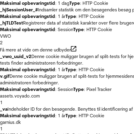
Maksimal opbevaringstid
: 1 dag
Type
: HTTP Cookie
_hjSessionUser_#
Indsamler statistik om den besøgendes besøg p
Maksimal opbevaringstid
: 1 år
Type
: HTTP Cookie
_hjTLDTest
Registrerer data af statistisk karakter over flere bruge
Maksimal opbevaringstid
: Session
Type
: HTTP Cookie
VWO
2
Få mere at vide om denne udbyder
_vwo_uuid_v2
Denne cookie muliggør brugen af split-tests for h
tests finder administratoren forbedringer.
Maksimal opbevaringstid
: 1 år
Type
: HTTP Cookie
v.gif
Denne cookie muliggør brugen af split-tests for hjemmesidens
administratoren forbedringer.
Maksimal opbevaringstid
: Session
Type
: Pixel Tracker
assets.voyado.com
1
_va
Indeholder ID for den besøgende. Benyttes til identificering 
Maksimal opbevaringstid
: 1 år
Type
: HTTP Cookie
garnius.dk
1