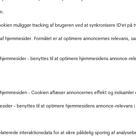
n.
Cookien muliggør tracking af brugeren ved at synkronisere ID'et p
af hjemmesider. Formålet er at optimere annoncernes relevans, s
jemmesider - benyttes til at optimere hjemmesidens annonce-relev
 hjemmesiden - Cookien aflæser annoncernes effekt og indsamler d
der - benyttes til at optimere hjemmesidens annonce-relevans i f
relaterede interaktionsdata for at sikre pålidelig sporing af analys