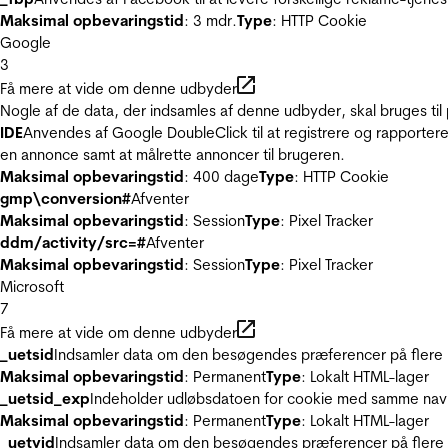
Maksimal opbevaringstid
: 3 mdr.
Type
: HTTP Cookie
Google
3
Få mere at vide om denne udbyder
Nogle af de data, der indsamles af denne udbyder, skal bruges til 
IDE
Anvendes af Google DoubleClick til at registrere og rapportere
en annonce samt at målrette annoncer til brugeren.
Maksimal opbevaringstid
: 400 dage
Type
: HTTP Cookie
gmp\conversion#
Afventer
Maksimal opbevaringstid
: Session
Type
: Pixel Tracker
ddm/activity/src=#
Afventer
Maksimal opbevaringstid
: Session
Type
: Pixel Tracker
Microsoft
7
Få mere at vide om denne udbyder
_uetsid
Indsamler data om den besøgendes præferencer på flere hj
Maksimal opbevaringstid
: Permanent
Type
: Lokalt HTML-lager
_uetsid_exp
Indeholder udløbsdatoen for cookie med samme nav
Maksimal opbevaringstid
: Permanent
Type
: Lokalt HTML-lager
_uetvid
Indsamler data om den besøgendes præferencer på flere h