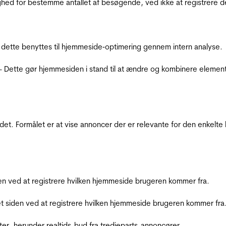
ighed for bestemme antallet af besøgende, ved ikke at registrer
 dette benyttes til hjemmeside‐optimering gennem intern analyse.
 - Dette gør hjemmesiden i stand til at ændre og kombinere elemen
et. Formålet er at vise annoncer der er relevante for den enkelt
den ved at registrere hvilken hjemmeside brugeren kommer fra.
et siden ved at registrere hvilken hjemmeside brugeren kommer fra
ter, herunder realtids-bud fra tredjeparts-annoncører.