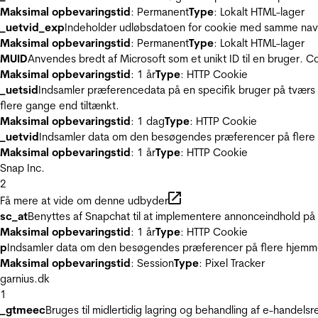
Maksimal opbevaringstid
: Permanent
Type
: Lokalt HTML-lager
_uetvid_exp
Indeholder udløbsdatoen for cookie med samme nav
Maksimal opbevaringstid
: Permanent
Type
: Lokalt HTML-lager
MUID
Anvendes bredt af Microsoft som et unikt ID til en bruger. 
Maksimal opbevaringstid
: 1 år
Type
: HTTP Cookie
_uetsid
Indsamler præferencedata på en specifik bruger på tværs 
flere gange end tiltænkt.
Maksimal opbevaringstid
: 1 dag
Type
: HTTP Cookie
_uetvid
Indsamler data om den besøgendes præferencer på flere h
Maksimal opbevaringstid
: 1 år
Type
: HTTP Cookie
Snap Inc.
2
Få mere at vide om denne udbyder
sc_at
Benyttes af Snapchat til at implementere annonceindhold på
Maksimal opbevaringstid
: 1 år
Type
: HTTP Cookie
p
Indsamler data om den besøgendes præferencer på flere hjemmesi
Maksimal opbevaringstid
: Session
Type
: Pixel Tracker
garnius.dk
1
_gtmeec
Bruges til midlertidig lagring og behandling af e-handels