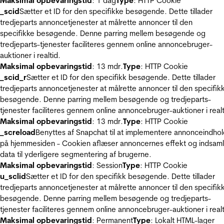
Maksimal opbevaringstid
: 1 dag
Type
: HTTP Cookie
_scid
Sætter et ID for den specifikke besøgende. Dette tillader
tredjeparts annoncetjenester at målrette annoncer til den
specifikke besøgende. Denne parring mellem besøgende og
tredjeparts-tjenester faciliteres gennem online annoncebruger-
auktioner i realtid.
Maksimal opbevaringstid
: 13 mdr.
Type
: HTTP Cookie
_scid_r
Sætter et ID for den specifikk besøgende. Dette tillader
tredjeparts annoncetjenester at målrette annoncer til den specifik
besøgende. Denne parring mellem besøgende og tredjeparts-
tjenester faciliteres gennem online annoncebruger-auktioner i realt
Maksimal opbevaringstid
: 13 mdr.
Type
: HTTP Cookie
_screload
Benyttes af Snapchat til at implementere annonceindho
på hjemmesiden - Cookien aflæser annoncernes effekt og indsaml
data til yderligere segmentering af brugerne.
Maksimal opbevaringstid
: Session
Type
: HTTP Cookie
u_sclid
Sætter et ID for den specifikk besøgende. Dette tillader
tredjeparts annoncetjenester at målrette annoncer til den specifik
besøgende. Denne parring mellem besøgende og tredjeparts-
tjenester faciliteres gennem online annoncebruger-auktioner i realt
Maksimal opbevaringstid
: Permanent
Type
: Lokalt HTML-lager