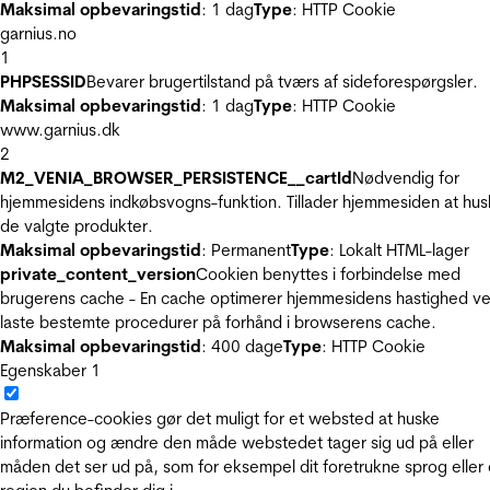
Maksimal opbevaringstid
: 1 dag
Type
: HTTP Cookie
garnius.no
1
PHPSESSID
Bevarer brugertilstand på tværs af sideforespørgsler.
Maksimal opbevaringstid
: 1 dag
Type
: HTTP Cookie
www.garnius.dk
2
M2_VENIA_BROWSER_PERSISTENCE__cartId
Nødvendig for
hjemmesidens indkøbsvogns-funktion. Tillader hjemmesiden at hus
de valgte produkter.
Maksimal opbevaringstid
: Permanent
Type
: Lokalt HTML-lager
private_content_version
Cookien benyttes i forbindelse med
brugerens cache - En cache optimerer hjemmesidens hastighed ve
laste bestemte procedurer på forhånd i browserens cache.
Maksimal opbevaringstid
: 400 dage
Type
: HTTP Cookie
Egenskaber
1
Præference-cookies gør det muligt for et websted at huske
information og ændre den måde webstedet tager sig ud på eller
måden det ser ud på, som for eksempel dit foretrukne sprog eller