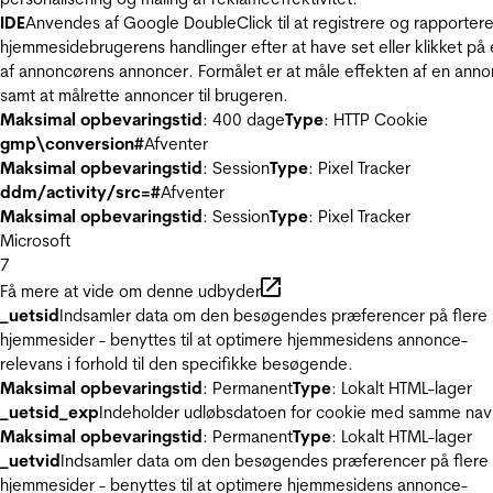
IDE
Anvendes af Google DoubleClick til at registrere og rapporter
hjemmesidebrugerens handlinger efter at have set eller klikket på
af annoncørens annoncer. Formålet er at måle effekten af en ann
samt at målrette annoncer til brugeren.
Maksimal opbevaringstid
: 400 dage
Type
: HTTP Cookie
gmp\conversion#
Afventer
Maksimal opbevaringstid
: Session
Type
: Pixel Tracker
ddm/activity/src=#
Afventer
Maksimal opbevaringstid
: Session
Type
: Pixel Tracker
Microsoft
7
Få mere at vide om denne udbyder
_uetsid
Indsamler data om den besøgendes præferencer på flere
hjemmesider - benyttes til at optimere hjemmesidens annonce-
relevans i forhold til den specifikke besøgende.
Maksimal opbevaringstid
: Permanent
Type
: Lokalt HTML-lager
_uetsid_exp
Indeholder udløbsdatoen for cookie med samme nav
Maksimal opbevaringstid
: Permanent
Type
: Lokalt HTML-lager
_uetvid
Indsamler data om den besøgendes præferencer på flere
hjemmesider - benyttes til at optimere hjemmesidens annonce-