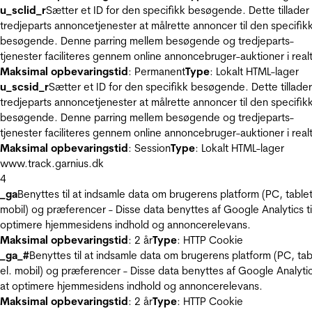
u_sclid_r
Sætter et ID for den specifikk besøgende. Dette tillader
tredjeparts annoncetjenester at målrette annoncer til den specifik
besøgende. Denne parring mellem besøgende og tredjeparts-
tjenester faciliteres gennem online annoncebruger-auktioner i realt
Maksimal opbevaringstid
: Permanent
Type
: Lokalt HTML-lager
u_scsid_r
Sætter et ID for den specifikk besøgende. Dette tillader
tredjeparts annoncetjenester at målrette annoncer til den specifik
besøgende. Denne parring mellem besøgende og tredjeparts-
tjenester faciliteres gennem online annoncebruger-auktioner i realt
Maksimal opbevaringstid
: Session
Type
: Lokalt HTML-lager
www.track.garnius.dk
4
_ga
Benyttes til at indsamle data om brugerens platform (PC, tablet
mobil) og præferencer - Disse data benyttes af Google Analytics til
optimere hjemmesidens indhold og annoncerelevans.
Maksimal opbevaringstid
: 2 år
Type
: HTTP Cookie
_ga_#
Benyttes til at indsamle data om brugerens platform (PC, tab
el. mobil) og præferencer - Disse data benyttes af Google Analytics
at optimere hjemmesidens indhold og annoncerelevans.
Maksimal opbevaringstid
: 2 år
Type
: HTTP Cookie