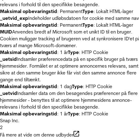
relevans i forhold til den specifikke besøgende.
Maksimal opbevaringstid
: Permanent
Type
: Lokalt HTML-lager
_uetvid_exp
Indeholder udløbsdatoen for cookie med samme nav
Maksimal opbevaringstid
: Permanent
Type
: Lokalt HTML-lager
MUID
Anvendes bredt af Microsoft som et unikt ID til en bruger.
Cookien muliggør tracking af brugeren ved at synkronisere ID'et p
tværs af mange Microsoft-domæner.
Maksimal opbevaringstid
: 1 år
Type
: HTTP Cookie
_uetsid
Indsamler præferencedata på en specifik bruger på tværs 
hjemmesider. Formålet er at optimere annoncernes relevans, samt
sikre at den samme bruger ikke får vist den samme annonce flere
gange end tiltænkt.
Maksimal opbevaringstid
: 1 dag
Type
: HTTP Cookie
_uetvid
Indsamler data om den besøgendes præferencer på flere
hjemmesider - benyttes til at optimere hjemmesidens annonce-
relevans i forhold til den specifikke besøgende.
Maksimal opbevaringstid
: 1 år
Type
: HTTP Cookie
Snap Inc.
2
Få mere at vide om denne udbyder