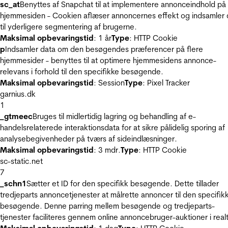
sc_at
Benyttes af Snapchat til at implementere annonceindhold på
hjemmesiden - Cookien aflæser annoncernes effekt og indsamler 
til yderligere segmentering af brugerne.
Maksimal opbevaringstid
: 1 år
Type
: HTTP Cookie
p
Indsamler data om den besøgendes præferencer på flere
hjemmesider - benyttes til at optimere hjemmesidens annonce-
relevans i forhold til den specifikke besøgende.
Maksimal opbevaringstid
: Session
Type
: Pixel Tracker
garnius.dk
1
_gtmeec
Bruges til midlertidig lagring og behandling af e-
handelsrelaterede interaktionsdata for at sikre pålidelig sporing af
analysebegivenheder på tværs af sideindlæsninger.
Maksimal opbevaringstid
: 3 mdr.
Type
: HTTP Cookie
sc-static.net
7
_schn1
Sætter et ID for den specifikk besøgende. Dette tillader
tredjeparts annoncetjenester at målrette annoncer til den specifik
besøgende. Denne parring mellem besøgende og tredjeparts-
tjenester faciliteres gennem online annoncebruger-auktioner i realt