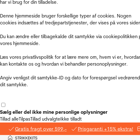
har vi brug for din tilladelse.
Denne hjemmeside bruger forskellige typer af cookies. Nogen
cookies indsættes af tredjepartstjenester, der vises på vores sider
Du kan ændre eller tilbagekalde dit samtykke via cookiepolitikken 
vores hjemmeside.
Læs vores privatlivspolitik for at lære mere om, hvem vi er, hvorda
kan kontakte os og hvordan vi behandler personoplysninger.
Angiv venligst dit samtykke-ID og dato for forespørgsel vedrøren
dit samtykke.
Sælg eller del ikke mine personlige oplysninger
Tillad alle
Tilpas
Tillad udvalgte
Ikke tilladt
Gratis fragt over 599,-
Prisgaranti +15% ekstra!
Hjem
STRIKKEKITS
>