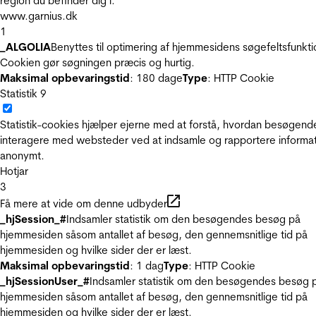
region du befinder dig i.
www.garnius.dk
1
_ALGOLIA
Benyttes til optimering af hjemmesidens søgefeltsfunkti
Cookien gør søgningen præcis og hurtig.
Maksimal opbevaringstid
: 180 dage
Type
: HTTP Cookie
Statistik
9
Statistik-cookies hjælper ejerne med at forstå, hvordan besøgend
interagere med websteder ved at indsamle og rapportere informa
anonymt.
Hotjar
3
Få mere at vide om denne udbyder
_hjSession_#
Indsamler statistik om den besøgendes besøg på
hjemmesiden såsom antallet af besøg, den gennemsnitlige tid på
hjemmesiden og hvilke sider der er læst.
Maksimal opbevaringstid
: 1 dag
Type
: HTTP Cookie
_hjSessionUser_#
Indsamler statistik om den besøgendes besøg 
hjemmesiden såsom antallet af besøg, den gennemsnitlige tid på
hjemmesiden og hvilke sider der er læst.