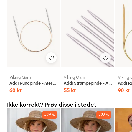
Viking Garn
Viking Garn
Viking 
Addi Rundpinde - Messing
Addi Strømpepinde - Aluminium
60
kr
55
kr
90
kr
Ikke korrekt? Prøv disse i stedet
-26%
-26%