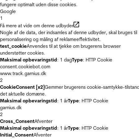
fungere optimalt uden disse cookies.
Google
1
Få mere at vide om denne udbyder
Nogle af de data, der indsamles af denne udbyder, skal bruges til
personalisering og måling af reklameeffektivitet.
test_cookie
Anvendes til at tjekke om brugerens browser
understøtter cookies.
Maksimal opbevaringstid
: 1 dag
Type
: HTTP Cookie
consent.cookiebot.com
www.track.garnius.dk
2
CookieConsent [x2]
Gemmer brugerens cookie-samtykke-tilstand
det aktuelle domæne.
Maksimal opbevaringstid
: 1 år
Type
: HTTP Cookie
garnius.dk
2
Cross_Consent
Afventer
Maksimal opbevaringstid
: 1 år
Type
: HTTP Cookie
Initial_Consent
Afventer