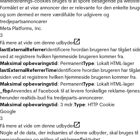
Markedsførings-cookies bruges til at spore besøgende på webste
Formålet er at vise annoncer der er relevante for den enkelte brug
og som dermed er mere værdifulde for udgivere og
tredjepartsannoncører
Meta Platforms, Inc.
3
Få mere at vide om denne udbyder
lastExternalReferrer
Identificere hvordan brugeren har tilgået sid
ved at registrere hvilken hjemmeside brugeren kommer fra.
Maksimal opbevaringstid
: Permanent
Type
: Lokalt HTML-lager
lastExternalReferrerTime
Identificere hvordan brugeren har tilgå
siden ved at registrere hvilken hjemmeside brugeren kommer fra.
Maksimal opbevaringstid
: Permanent
Type
: Lokalt HTML-lager
_fbp
Anvendes af Facebook til at levere forskellige reklame-tjenes
herunder realtids-bud fra tredjeparts-annoncører.
Maksimal opbevaringstid
: 3 mdr.
Type
: HTTP Cookie
Google
3
Få mere at vide om denne udbyder
Nogle af de data, der indsamles af denne udbyder, skal bruges til
personalisering og måling af reklameeffektivitet.