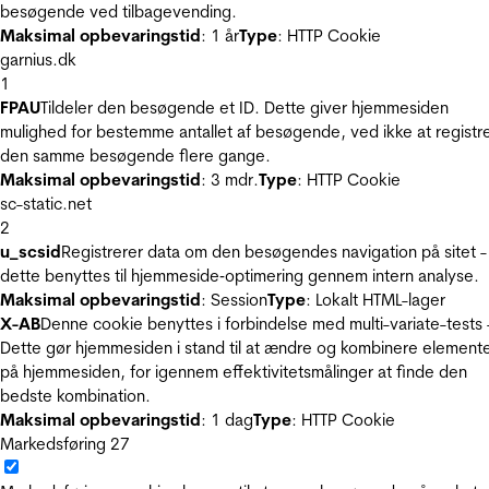
besøgende ved tilbagevending.
Maksimal opbevaringstid
: 1 år
Type
: HTTP Cookie
garnius.dk
1
FPAU
Tildeler den besøgende et ID. Dette giver hjemmesiden
mulighed for bestemme antallet af besøgende, ved ikke at registr
den samme besøgende flere gange.
Maksimal opbevaringstid
: 3 mdr.
Type
: HTTP Cookie
sc-static.net
2
u_scsid
Registrerer data om den besøgendes navigation på sitet -
dette benyttes til hjemmeside‐optimering gennem intern analyse.
Maksimal opbevaringstid
: Session
Type
: Lokalt HTML-lager
X-AB
Denne cookie benyttes i forbindelse med multi-variate-tests 
Dette gør hjemmesiden i stand til at ændre og kombinere element
på hjemmesiden, for igennem effektivitetsmålinger at finde den
bedste kombination.
Maksimal opbevaringstid
: 1 dag
Type
: HTTP Cookie
Markedsføring
27