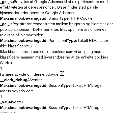
_gcl_au
Benyttes af Google Adsense til at eksperimentere med
effektiviteten af deres annoncer. Disse finder sted på alle
hjemmesider der benytter Google Adsense.
Maksimal opbevaringstid
: 3 mdr.
Type
: HTTP Cookie
_gcl_ls
Registrerer responsraten mellem brugeren og hjemmeside
pop-up annoncer - Dette benyttes til at optimere annoncernes
relevans på hjemmesiden.
Maksimal opbevaringstid
: Permanent
Type
: Lokalt HTML-lager
Ikke klassificeret
8
Ikke klassificerede cookies er cookies som vi er i gang med at
klassificere sammen med leverandørerne af de enkelte cookies
Clerk.io
1
Få mere at vide om denne udbyder
__clerk_debug
Afventer
Maksimal opbevaringstid
: Session
Type
: Lokalt HTML-lager
assets.voyado.com
1
_vaS
Afventer
Maksimal opbevaringstid
: Session
Type
: Lokalt HTML-lager