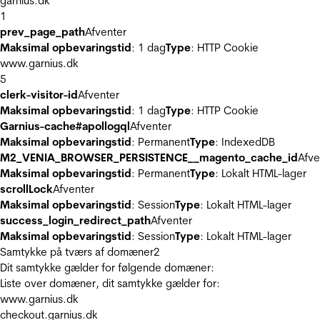
garnius.dk
1
prev_page_path
Afventer
Maksimal opbevaringstid
: 1 dag
Type
: HTTP Cookie
www.garnius.dk
5
clerk-visitor-id
Afventer
Maksimal opbevaringstid
: 1 dag
Type
: HTTP Cookie
Garnius-cache#apollogql
Afventer
Maksimal opbevaringstid
: Permanent
Type
: IndexedDB
M2_VENIA_BROWSER_PERSISTENCE__magento_cache_id
Afve
Maksimal opbevaringstid
: Permanent
Type
: Lokalt HTML-lager
scrollLock
Afventer
Maksimal opbevaringstid
: Session
Type
: Lokalt HTML-lager
success_login_redirect_path
Afventer
Maksimal opbevaringstid
: Session
Type
: Lokalt HTML-lager
Samtykke på tværs af domæner
2
Dit samtykke gælder for følgende domæner:
Liste over domæner, dit samtykke gælder for:
www.garnius.dk
checkout.garnius.dk