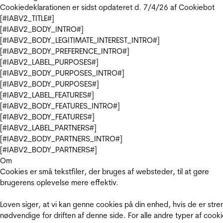
Cookiedeklarationen er sidst opdateret d. 7/4/26 af
Cookiebot
[#IABV2_TITLE#]
[#IABV2_BODY_INTRO#]
[#IABV2_BODY_LEGITIMATE_INTEREST_INTRO#]
[#IABV2_BODY_PREFERENCE_INTRO#]
[#IABV2_LABEL_PURPOSES#]
[#IABV2_BODY_PURPOSES_INTRO#]
[#IABV2_BODY_PURPOSES#]
[#IABV2_LABEL_FEATURES#]
[#IABV2_BODY_FEATURES_INTRO#]
[#IABV2_BODY_FEATURES#]
[#IABV2_LABEL_PARTNERS#]
[#IABV2_BODY_PARTNERS_INTRO#]
[#IABV2_BODY_PARTNERS#]
Om
Cookies er små tekstfiler, der bruges af websteder, til at gøre
brugerens oplevelse mere effektiv.
Loven siger, at vi kan genne cookies på din enhed, hvis de er stre
nødvendige for driften af denne side. For alle andre typer af cooki