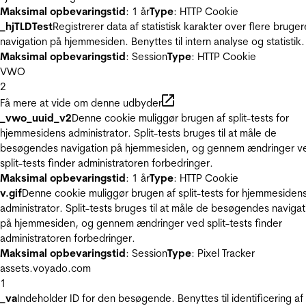
Maksimal opbevaringstid
: 1 år
Type
: HTTP Cookie
_hjTLDTest
Registrerer data af statistisk karakter over flere bruger
navigation på hjemmesiden. Benyttes til intern analyse og statistik.
Maksimal opbevaringstid
: Session
Type
: HTTP Cookie
VWO
2
Få mere at vide om denne udbyder
_vwo_uuid_v2
Denne cookie muliggør brugen af split-tests for
hjemmesidens administrator. Split-tests bruges til at måle de
besøgendes navigation på hjemmesiden, og gennem ændringer v
split-tests finder administratoren forbedringer.
Maksimal opbevaringstid
: 1 år
Type
: HTTP Cookie
v.gif
Denne cookie muliggør brugen af split-tests for hjemmesiden
administrator. Split-tests bruges til at måle de besøgendes navigat
på hjemmesiden, og gennem ændringer ved split-tests finder
administratoren forbedringer.
Maksimal opbevaringstid
: Session
Type
: Pixel Tracker
assets.voyado.com
1
_va
Indeholder ID for den besøgende. Benyttes til identificering af