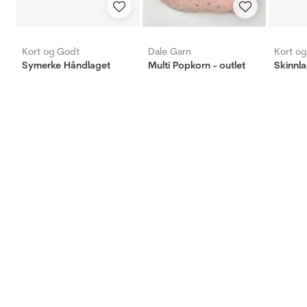
Kort og Godt
Dale Garn
Kort o
Symerke Håndlaget
Multi Popkorn - outlet