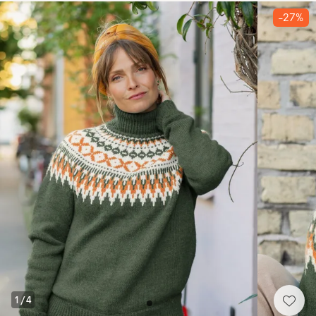
-27%
1
/
4