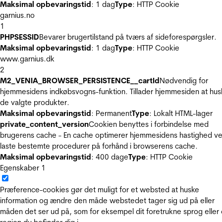
Maksimal opbevaringstid
: 1 dag
Type
: HTTP Cookie
garnius.no
1
PHPSESSID
Bevarer brugertilstand på tværs af sideforespørgsler.
Maksimal opbevaringstid
: 1 dag
Type
: HTTP Cookie
www.garnius.dk
2
M2_VENIA_BROWSER_PERSISTENCE__cartId
Nødvendig for
hjemmesidens indkøbsvogns-funktion. Tillader hjemmesiden at hus
de valgte produkter.
Maksimal opbevaringstid
: Permanent
Type
: Lokalt HTML-lager
private_content_version
Cookien benyttes i forbindelse med
brugerens cache - En cache optimerer hjemmesidens hastighed ve
laste bestemte procedurer på forhånd i browserens cache.
Maksimal opbevaringstid
: 400 dage
Type
: HTTP Cookie
Egenskaber
1
Præference-cookies gør det muligt for et websted at huske
information og ændre den måde webstedet tager sig ud på eller
måden det ser ud på, som for eksempel dit foretrukne sprog eller