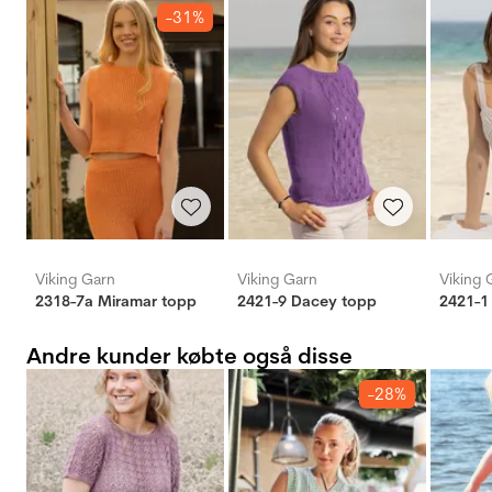
-31%
Viking Garn
Viking Garn
Viking 
2318-7a Miramar topp
2421-9 Dacey topp
2421-1
Andre kunder købte også disse
-28%