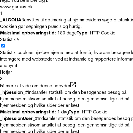
region du befinder dig i.
www.garnius.dk
1
_ALGOLIA
Benyttes til optimering af hjemmesidens søgefeltsfunkti
Cookien gør søgningen præcis og hurtig.
Maksimal opbevaringstid
: 180 dage
Type
: HTTP Cookie
Statistik
9
Statistik-cookies hjælper ejerne med at forstå, hvordan besøgend
interagere med websteder ved at indsamle og rapportere informa
anonymt.
Hotjar
3
Få mere at vide om denne udbyder
_hjSession_#
Indsamler statistik om den besøgendes besøg på
hjemmesiden såsom antallet af besøg, den gennemsnitlige tid på
hjemmesiden og hvilke sider der er læst.
Maksimal opbevaringstid
: 1 dag
Type
: HTTP Cookie
_hjSessionUser_#
Indsamler statistik om den besøgendes besøg 
hjemmesiden såsom antallet af besøg, den gennemsnitlige tid på
hjemmesiden og hvilke sider der er læst.