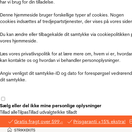
har vi brug for din tilladelse.
Denne hjemmeside bruger forskellige typer af cookies. Nogen
cookies indsættes af tredjepartstjenester, der vises på vores sider
Du kan ændre eller tilbagekalde dit samtykke via cookiepolitikken 
vores hjemmeside.
Læs vores privatlivspolitik for at lære mere om, hvem vi er, hvorda
kan kontakte os og hvordan vi behandler personoplysninger.
Angiv venligst dit samtykke-ID og dato for forespørgsel vedrøren
dit samtykke.
Sælg eller del ikke mine personlige oplysninger
Tillad alle
Tilpas
Tillad udvalgte
Ikke tilladt
Gratis fragt over 599,-
Prisgaranti +15% ekstra!
Hjem
STRIKKEKITS
>