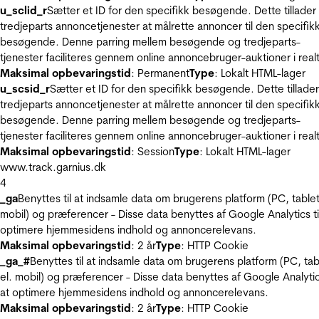
u_sclid_r
Sætter et ID for den specifikk besøgende. Dette tillader
tredjeparts annoncetjenester at målrette annoncer til den specifik
besøgende. Denne parring mellem besøgende og tredjeparts-
tjenester faciliteres gennem online annoncebruger-auktioner i realt
Maksimal opbevaringstid
: Permanent
Type
: Lokalt HTML-lager
u_scsid_r
Sætter et ID for den specifikk besøgende. Dette tillader
tredjeparts annoncetjenester at målrette annoncer til den specifik
besøgende. Denne parring mellem besøgende og tredjeparts-
tjenester faciliteres gennem online annoncebruger-auktioner i realt
Maksimal opbevaringstid
: Session
Type
: Lokalt HTML-lager
www.track.garnius.dk
4
_ga
Benyttes til at indsamle data om brugerens platform (PC, tablet
mobil) og præferencer - Disse data benyttes af Google Analytics til
optimere hjemmesidens indhold og annoncerelevans.
Maksimal opbevaringstid
: 2 år
Type
: HTTP Cookie
_ga_#
Benyttes til at indsamle data om brugerens platform (PC, tab
el. mobil) og præferencer - Disse data benyttes af Google Analytics
at optimere hjemmesidens indhold og annoncerelevans.
Maksimal opbevaringstid
: 2 år
Type
: HTTP Cookie