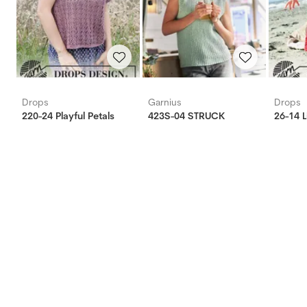
Drops
Garnius
Drops
220-24 Playful Petals
423S-04 STRUCK
26-14 L