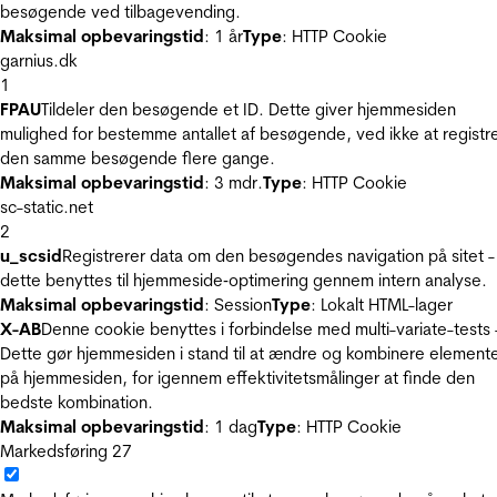
besøgende ved tilbagevending.
Maksimal opbevaringstid
: 1 år
Type
: HTTP Cookie
garnius.dk
1
FPAU
Tildeler den besøgende et ID. Dette giver hjemmesiden
mulighed for bestemme antallet af besøgende, ved ikke at registr
den samme besøgende flere gange.
Maksimal opbevaringstid
: 3 mdr.
Type
: HTTP Cookie
sc-static.net
2
u_scsid
Registrerer data om den besøgendes navigation på sitet -
dette benyttes til hjemmeside‐optimering gennem intern analyse.
Maksimal opbevaringstid
: Session
Type
: Lokalt HTML-lager
X-AB
Denne cookie benyttes i forbindelse med multi-variate-tests 
Dette gør hjemmesiden i stand til at ændre og kombinere element
på hjemmesiden, for igennem effektivitetsmålinger at finde den
bedste kombination.
Maksimal opbevaringstid
: 1 dag
Type
: HTTP Cookie
Markedsføring
27