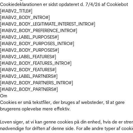
Cookiedeklarationen er sidst opdateret d. 7/4/26 af
Cookiebot
[#IABV2_TITLE#]
[#IABV2_BODY_INTRO#]
[#IABV2_BODY_LEGITIMATE_INTEREST_INTRO#]
[#IABV2_BODY_PREFERENCE_INTRO#]
[#IABV2_LABEL_PURPOSES#]
[#IABV2_BODY_PURPOSES_INTRO#]
[#IABV2_BODY_PURPOSES#]
[#IABV2_LABEL_FEATURES#]
[#IABV2_BODY_FEATURES_INTRO#]
[#IABV2_BODY_FEATURES#]
[#IABV2_LABEL_PARTNERS#]
[#IABV2_BODY_PARTNERS_INTRO#]
[#IABV2_BODY_PARTNERS#]
Om
Cookies er små tekstfiler, der bruges af websteder, til at gøre
brugerens oplevelse mere effektiv.
Loven siger, at vi kan genne cookies på din enhed, hvis de er stre
nødvendige for driften af denne side. For alle andre typer af cooki