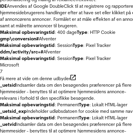
IDE
Anvendes af Google DoubleClick til at registrere og rapporter
hjemmesidebrugerens handlinger efter at have set eller klikket på
af annoncørens annoncer. Formålet er at måle effekten af en ann
samt at målrette annoncer til brugeren.
Maksimal opbevaringstid
: 400 dage
Type
: HTTP Cookie
gmp\conversion#
Afventer
Maksimal opbevaringstid
: Session
Type
: Pixel Tracker
ddm/activity/src=#
Afventer
Maksimal opbevaringstid
: Session
Type
: Pixel Tracker
Microsoft
7
Få mere at vide om denne udbyder
_uetsid
Indsamler data om den besøgendes præferencer på flere
hjemmesider - benyttes til at optimere hjemmesidens annonce-
relevans i forhold til den specifikke besøgende.
Maksimal opbevaringstid
: Permanent
Type
: Lokalt HTML-lager
_uetsid_exp
Indeholder udløbsdatoen for cookie med samme nav
Maksimal opbevaringstid
: Permanent
Type
: Lokalt HTML-lager
_uetvid
Indsamler data om den besøgendes præferencer på flere
hjemmesider - benyttes til at optimere hjemmesidens annonce-