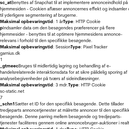
sc_at
Benyttes af Snapchat til at implementere annonceindhold på
hjemmesiden - Cookien aflæser annoncernes effekt og indsamler 
til yderligere segmentering af brugerne.
Maksimal opbevaringstid
: 1 år
Type
: HTTP Cookie
p
Indsamler data om den besøgendes præferencer på flere
hjemmesider - benyttes til at optimere hjemmesidens annonce-
relevans i forhold til den specifikke besøgende.
Maksimal opbevaringstid
: Session
Type
: Pixel Tracker
garnius.dk
1
_gtmeec
Bruges til midlertidig lagring og behandling af e-
handelsrelaterede interaktionsdata for at sikre pålidelig sporing af
analysebegivenheder på tværs af sideindlæsninger.
Maksimal opbevaringstid
: 3 mdr.
Type
: HTTP Cookie
sc-static.net
7
_schn1
Sætter et ID for den specifikk besøgende. Dette tillader
tredjeparts annoncetjenester at målrette annoncer til den specifik
besøgende. Denne parring mellem besøgende og tredjeparts-
tjenester faciliteres gennem online annoncebruger-auktioner i realt