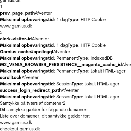
garnius.dk
1
prev_page_path
Afventer
Maksimal opbevaringstid
: 1 dag
Type
: HTTP Cookie
www.garnius.dk
5
clerk-visitor-id
Afventer
Maksimal opbevaringstid
: 1 dag
Type
: HTTP Cookie
Garnius-cache#apollogql
Afventer
Maksimal opbevaringstid
: Permanent
Type
: IndexedDB
M2_VENIA_BROWSER_PERSISTENCE__magento_cache_id
Afve
Maksimal opbevaringstid
: Permanent
Type
: Lokalt HTML-lager
scrollLock
Afventer
Maksimal opbevaringstid
: Session
Type
: Lokalt HTML-lager
success_login_redirect_path
Afventer
Maksimal opbevaringstid
: Session
Type
: Lokalt HTML-lager
Samtykke på tværs af domæner
2
Dit samtykke gælder for følgende domæner:
Liste over domæner, dit samtykke gælder for:
www.garnius.dk
checkout.garnius.dk