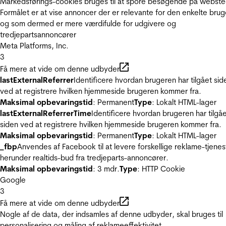
Markedsførings-cookies bruges til at spore besøgende på webste
Formålet er at vise annoncer der er relevante for den enkelte brug
og som dermed er mere værdifulde for udgivere og
tredjepartsannoncører
Meta Platforms, Inc.
3
Få mere at vide om denne udbyder
lastExternalReferrer
Identificere hvordan brugeren har tilgået sid
ved at registrere hvilken hjemmeside brugeren kommer fra.
Maksimal opbevaringstid
: Permanent
Type
: Lokalt HTML-lager
lastExternalReferrerTime
Identificere hvordan brugeren har tilgå
siden ved at registrere hvilken hjemmeside brugeren kommer fra.
Maksimal opbevaringstid
: Permanent
Type
: Lokalt HTML-lager
_fbp
Anvendes af Facebook til at levere forskellige reklame-tjenes
herunder realtids-bud fra tredjeparts-annoncører.
Maksimal opbevaringstid
: 3 mdr.
Type
: HTTP Cookie
Google
3
Få mere at vide om denne udbyder
Nogle af de data, der indsamles af denne udbyder, skal bruges til
personalisering og måling af reklameeffektivitet.