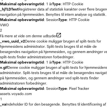
Maksimal opbevaringstid
: 1 år
Type
: HTTP Cookie
_hjTLDTest
Registrerer data af statistisk karakter over flere bruger
navigation på hjemmesiden. Benyttes til intern analyse og statistik.
Maksimal opbevaringstid
: Session
Type
: HTTP Cookie
VWO
2
Få mere at vide om denne udbyder
_vwo_uuid_v2
Denne cookie muliggør brugen af split-tests for
hjemmesidens administrator. Split-tests bruges til at måle de
besøgendes navigation på hjemmesiden, og gennem ændringer v
split-tests finder administratoren forbedringer.
Maksimal opbevaringstid
: 1 år
Type
: HTTP Cookie
v.gif
Denne cookie muliggør brugen af split-tests for hjemmesiden
administrator. Split-tests bruges til at måle de besøgendes navigat
på hjemmesiden, og gennem ændringer ved split-tests finder
administratoren forbedringer.
Maksimal opbevaringstid
: Session
Type
: Pixel Tracker
assets.voyado.com
1
_va
Indeholder ID for den besøgende. Benyttes til identificering af