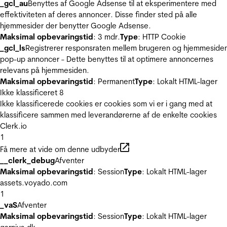
_gcl_au
Benyttes af Google Adsense til at eksperimentere med
effektiviteten af deres annoncer. Disse finder sted på alle
hjemmesider der benytter Google Adsense.
Maksimal opbevaringstid
: 3 mdr.
Type
: HTTP Cookie
_gcl_ls
Registrerer responsraten mellem brugeren og hjemmeside
pop-up annoncer - Dette benyttes til at optimere annoncernes
relevans på hjemmesiden.
Maksimal opbevaringstid
: Permanent
Type
: Lokalt HTML-lager
Ikke klassificeret
8
Ikke klassificerede cookies er cookies som vi er i gang med at
klassificere sammen med leverandørerne af de enkelte cookies
Clerk.io
1
Få mere at vide om denne udbyder
__clerk_debug
Afventer
Maksimal opbevaringstid
: Session
Type
: Lokalt HTML-lager
assets.voyado.com
1
_vaS
Afventer
Maksimal opbevaringstid
: Session
Type
: Lokalt HTML-lager