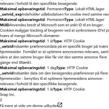
relevans i forhold til den specifikke besøgende.
Maksimal opbevaringstid
: Permanent
Type
: Lokalt HTML-lager
_uetvid_exp
Indeholder udløbsdatoen for cookie med samme nav
Maksimal opbevaringstid
: Permanent
Type
: Lokalt HTML-lager
MUID
Anvendes bredt af Microsoft som et unikt ID til en bruger.
Cookien muliggør tracking af brugeren ved at synkronisere ID'et p
tværs af mange Microsoft-domæner.
Maksimal opbevaringstid
: 1 år
Type
: HTTP Cookie
_uetsid
Indsamler præferencedata på en specifik bruger på tværs 
hjemmesider. Formålet er at optimere annoncernes relevans, samt
sikre at den samme bruger ikke får vist den samme annonce flere
gange end tiltænkt.
Maksimal opbevaringstid
: 1 dag
Type
: HTTP Cookie
_uetvid
Indsamler data om den besøgendes præferencer på flere
hjemmesider - benyttes til at optimere hjemmesidens annonce-
relevans i forhold til den specifikke besøgende.
Maksimal opbevaringstid
: 1 år
Type
: HTTP Cookie
Snap Inc.
2
Få mere at vide om denne udbyder