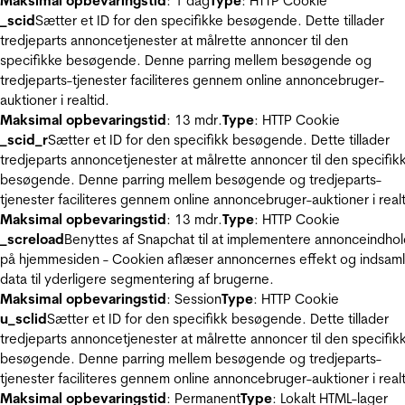
Maksimal opbevaringstid
: 1 dag
Type
: HTTP Cookie
_scid
Sætter et ID for den specifikke besøgende. Dette tillader
tredjeparts annoncetjenester at målrette annoncer til den
specifikke besøgende. Denne parring mellem besøgende og
tredjeparts-tjenester faciliteres gennem online annoncebruger-
auktioner i realtid.
Maksimal opbevaringstid
: 13 mdr.
Type
: HTTP Cookie
_scid_r
Sætter et ID for den specifikk besøgende. Dette tillader
tredjeparts annoncetjenester at målrette annoncer til den specifik
besøgende. Denne parring mellem besøgende og tredjeparts-
tjenester faciliteres gennem online annoncebruger-auktioner i realt
Maksimal opbevaringstid
: 13 mdr.
Type
: HTTP Cookie
_screload
Benyttes af Snapchat til at implementere annonceindho
på hjemmesiden - Cookien aflæser annoncernes effekt og indsaml
data til yderligere segmentering af brugerne.
Maksimal opbevaringstid
: Session
Type
: HTTP Cookie
u_sclid
Sætter et ID for den specifikk besøgende. Dette tillader
tredjeparts annoncetjenester at målrette annoncer til den specifik
besøgende. Denne parring mellem besøgende og tredjeparts-
tjenester faciliteres gennem online annoncebruger-auktioner i realt
Maksimal opbevaringstid
: Permanent
Type
: Lokalt HTML-lager