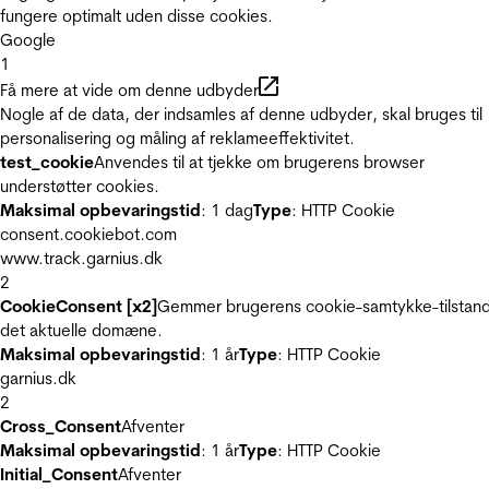
fungere optimalt uden disse cookies.
Google
1
Få mere at vide om denne udbyder
Nogle af de data, der indsamles af denne udbyder, skal bruges til
personalisering og måling af reklameeffektivitet.
test_cookie
Anvendes til at tjekke om brugerens browser
understøtter cookies.
Maksimal opbevaringstid
: 1 dag
Type
: HTTP Cookie
consent.cookiebot.com
www.track.garnius.dk
2
CookieConsent [x2]
Gemmer brugerens cookie-samtykke-tilstand
det aktuelle domæne.
Maksimal opbevaringstid
: 1 år
Type
: HTTP Cookie
garnius.dk
2
Cross_Consent
Afventer
Maksimal opbevaringstid
: 1 år
Type
: HTTP Cookie
Initial_Consent
Afventer