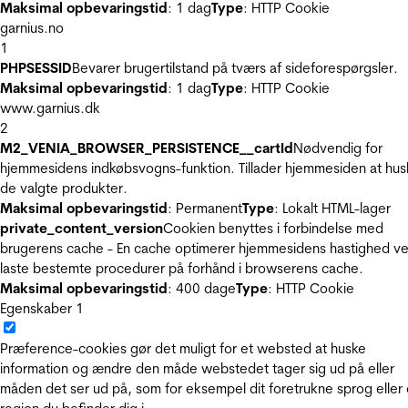
Maksimal opbevaringstid
: 1 dag
Type
: HTTP Cookie
garnius.no
1
PHPSESSID
Bevarer brugertilstand på tværs af sideforespørgsler.
Maksimal opbevaringstid
: 1 dag
Type
: HTTP Cookie
www.garnius.dk
2
M2_VENIA_BROWSER_PERSISTENCE__cartId
Nødvendig for
hjemmesidens indkøbsvogns-funktion. Tillader hjemmesiden at hus
de valgte produkter.
Maksimal opbevaringstid
: Permanent
Type
: Lokalt HTML-lager
private_content_version
Cookien benyttes i forbindelse med
brugerens cache - En cache optimerer hjemmesidens hastighed ve
laste bestemte procedurer på forhånd i browserens cache.
Maksimal opbevaringstid
: 400 dage
Type
: HTTP Cookie
Egenskaber
1
Præference-cookies gør det muligt for et websted at huske
information og ændre den måde webstedet tager sig ud på eller
måden det ser ud på, som for eksempel dit foretrukne sprog eller