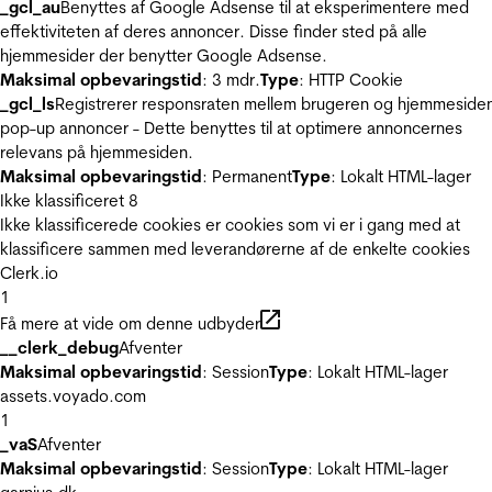
_gcl_au
Benyttes af Google Adsense til at eksperimentere med
effektiviteten af deres annoncer. Disse finder sted på alle
hjemmesider der benytter Google Adsense.
Maksimal opbevaringstid
: 3 mdr.
Type
: HTTP Cookie
_gcl_ls
Registrerer responsraten mellem brugeren og hjemmeside
pop-up annoncer - Dette benyttes til at optimere annoncernes
relevans på hjemmesiden.
Maksimal opbevaringstid
: Permanent
Type
: Lokalt HTML-lager
Ikke klassificeret
8
Ikke klassificerede cookies er cookies som vi er i gang med at
klassificere sammen med leverandørerne af de enkelte cookies
Clerk.io
1
Få mere at vide om denne udbyder
__clerk_debug
Afventer
Maksimal opbevaringstid
: Session
Type
: Lokalt HTML-lager
assets.voyado.com
1
_vaS
Afventer
Maksimal opbevaringstid
: Session
Type
: Lokalt HTML-lager