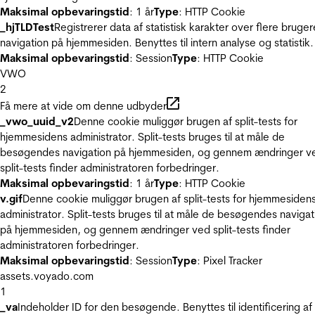
Maksimal opbevaringstid
: 1 år
Type
: HTTP Cookie
_hjTLDTest
Registrerer data af statistisk karakter over flere bruger
navigation på hjemmesiden. Benyttes til intern analyse og statistik.
Maksimal opbevaringstid
: Session
Type
: HTTP Cookie
VWO
2
Få mere at vide om denne udbyder
_vwo_uuid_v2
Denne cookie muliggør brugen af split-tests for
hjemmesidens administrator. Split-tests bruges til at måle de
besøgendes navigation på hjemmesiden, og gennem ændringer v
split-tests finder administratoren forbedringer.
Maksimal opbevaringstid
: 1 år
Type
: HTTP Cookie
v.gif
Denne cookie muliggør brugen af split-tests for hjemmesiden
administrator. Split-tests bruges til at måle de besøgendes navigat
på hjemmesiden, og gennem ændringer ved split-tests finder
administratoren forbedringer.
Maksimal opbevaringstid
: Session
Type
: Pixel Tracker
assets.voyado.com
1
_va
Indeholder ID for den besøgende. Benyttes til identificering af