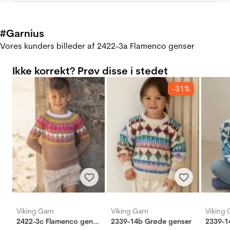
#Garnius
Vores kunders billeder af 2422-3a Flamenco genser
Ikke korrekt? Prøv disse i stedet
-31%
Viking Garn
Viking Garn
Viking 
2422-3c Flamenco genser
2339-14b Grøde genser
2339-1