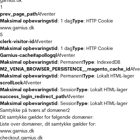
garnius.dk
1
prev_page_path
Afventer
Maksimal opbevaringstid
: 1 dag
Type
: HTTP Cookie
www.garnius.dk
5
clerk-visitor-id
Afventer
Maksimal opbevaringstid
: 1 dag
Type
: HTTP Cookie
Garnius-cache#apollogql
Afventer
Maksimal opbevaringstid
: Permanent
Type
: IndexedDB
M2_VENIA_BROWSER_PERSISTENCE__magento_cache_id
Afve
Maksimal opbevaringstid
: Permanent
Type
: Lokalt HTML-lager
scrollLock
Afventer
Maksimal opbevaringstid
: Session
Type
: Lokalt HTML-lager
success_login_redirect_path
Afventer
Maksimal opbevaringstid
: Session
Type
: Lokalt HTML-lager
Samtykke på tværs af domæner
2
Dit samtykke gælder for følgende domæner:
Liste over domæner, dit samtykke gælder for:
www.garnius.dk
checkout.garnius.dk