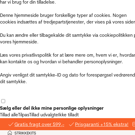
har vi brug for din tilladelse.
Denne hjemmeside bruger forskellige typer af cookies. Nogen
cookies indsættes af tredjepartstjenester, der vises på vores sider
Du kan ændre eller tilbagekalde dit samtykke via cookiepolitikken 
vores hjemmeside.
Læs vores privatlivspolitik for at lære mere om, hvem vi er, hvorda
kan kontakte os og hvordan vi behandler personoplysninger.
Angiv venligst dit samtykke-ID og dato for forespørgsel vedrøren
dit samtykke.
Sælg eller del ikke mine personlige oplysninger
Tillad alle
Tilpas
Tillad udvalgte
Ikke tilladt
Gratis fragt over 599,-
Prisgaranti +15% ekstra!
Hjem
STRIKKEKITS
>