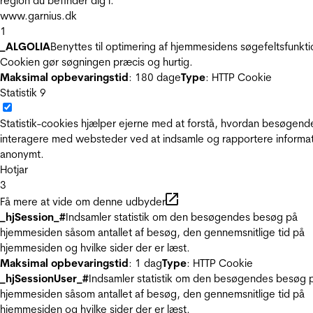
region du befinder dig i.
www.garnius.dk
1
_ALGOLIA
Benyttes til optimering af hjemmesidens søgefeltsfunkti
Cookien gør søgningen præcis og hurtig.
Maksimal opbevaringstid
: 180 dage
Type
: HTTP Cookie
Statistik
9
Statistik-cookies hjælper ejerne med at forstå, hvordan besøgend
interagere med websteder ved at indsamle og rapportere informa
anonymt.
Hotjar
3
Få mere at vide om denne udbyder
_hjSession_#
Indsamler statistik om den besøgendes besøg på
hjemmesiden såsom antallet af besøg, den gennemsnitlige tid på
hjemmesiden og hvilke sider der er læst.
Maksimal opbevaringstid
: 1 dag
Type
: HTTP Cookie
_hjSessionUser_#
Indsamler statistik om den besøgendes besøg 
hjemmesiden såsom antallet af besøg, den gennemsnitlige tid på
hjemmesiden og hvilke sider der er læst.