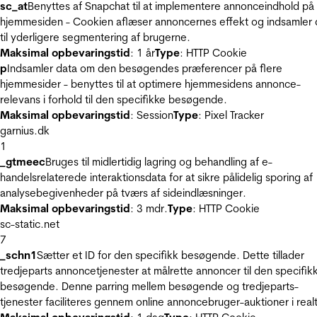
sc_at
Benyttes af Snapchat til at implementere annonceindhold på
hjemmesiden - Cookien aflæser annoncernes effekt og indsamler 
til yderligere segmentering af brugerne.
Maksimal opbevaringstid
: 1 år
Type
: HTTP Cookie
p
Indsamler data om den besøgendes præferencer på flere
hjemmesider - benyttes til at optimere hjemmesidens annonce-
relevans i forhold til den specifikke besøgende.
Maksimal opbevaringstid
: Session
Type
: Pixel Tracker
garnius.dk
1
_gtmeec
Bruges til midlertidig lagring og behandling af e-
handelsrelaterede interaktionsdata for at sikre pålidelig sporing af
analysebegivenheder på tværs af sideindlæsninger.
Maksimal opbevaringstid
: 3 mdr.
Type
: HTTP Cookie
sc-static.net
7
_schn1
Sætter et ID for den specifikk besøgende. Dette tillader
tredjeparts annoncetjenester at målrette annoncer til den specifik
besøgende. Denne parring mellem besøgende og tredjeparts-
tjenester faciliteres gennem online annoncebruger-auktioner i realt