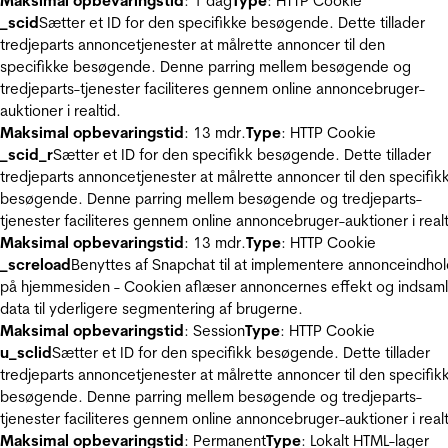
Maksimal opbevaringstid
: 1 dag
Type
: HTTP Cookie
_scid
Sætter et ID for den specifikke besøgende. Dette tillader
tredjeparts annoncetjenester at målrette annoncer til den
specifikke besøgende. Denne parring mellem besøgende og
tredjeparts-tjenester faciliteres gennem online annoncebruger-
auktioner i realtid.
Maksimal opbevaringstid
: 13 mdr.
Type
: HTTP Cookie
_scid_r
Sætter et ID for den specifikk besøgende. Dette tillader
tredjeparts annoncetjenester at målrette annoncer til den specifik
besøgende. Denne parring mellem besøgende og tredjeparts-
tjenester faciliteres gennem online annoncebruger-auktioner i realt
Maksimal opbevaringstid
: 13 mdr.
Type
: HTTP Cookie
_screload
Benyttes af Snapchat til at implementere annonceindho
på hjemmesiden - Cookien aflæser annoncernes effekt og indsaml
data til yderligere segmentering af brugerne.
Maksimal opbevaringstid
: Session
Type
: HTTP Cookie
u_sclid
Sætter et ID for den specifikk besøgende. Dette tillader
tredjeparts annoncetjenester at målrette annoncer til den specifik
besøgende. Denne parring mellem besøgende og tredjeparts-
tjenester faciliteres gennem online annoncebruger-auktioner i realt
Maksimal opbevaringstid
: Permanent
Type
: Lokalt HTML-lager