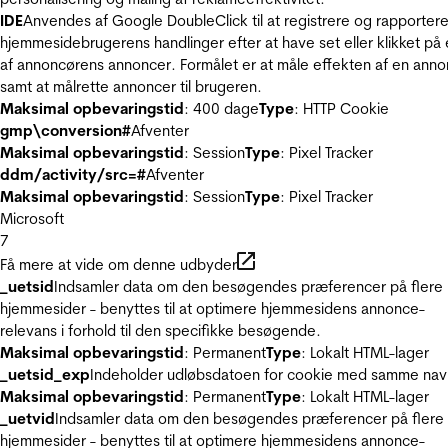
IDE
Anvendes af Google DoubleClick til at registrere og rapporter
hjemmesidebrugerens handlinger efter at have set eller klikket på
af annoncørens annoncer. Formålet er at måle effekten af en ann
samt at målrette annoncer til brugeren.
Maksimal opbevaringstid
: 400 dage
Type
: HTTP Cookie
gmp\conversion#
Afventer
Maksimal opbevaringstid
: Session
Type
: Pixel Tracker
ddm/activity/src=#
Afventer
Maksimal opbevaringstid
: Session
Type
: Pixel Tracker
Microsoft
7
Få mere at vide om denne udbyder
_uetsid
Indsamler data om den besøgendes præferencer på flere
hjemmesider - benyttes til at optimere hjemmesidens annonce-
relevans i forhold til den specifikke besøgende.
Maksimal opbevaringstid
: Permanent
Type
: Lokalt HTML-lager
_uetsid_exp
Indeholder udløbsdatoen for cookie med samme nav
Maksimal opbevaringstid
: Permanent
Type
: Lokalt HTML-lager
_uetvid
Indsamler data om den besøgendes præferencer på flere
hjemmesider - benyttes til at optimere hjemmesidens annonce-