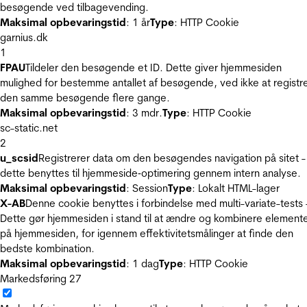
besøgende ved tilbagevending.
Maksimal opbevaringstid
: 1 år
Type
: HTTP Cookie
garnius.dk
1
FPAU
Tildeler den besøgende et ID. Dette giver hjemmesiden
mulighed for bestemme antallet af besøgende, ved ikke at registr
den samme besøgende flere gange.
Maksimal opbevaringstid
: 3 mdr.
Type
: HTTP Cookie
sc-static.net
2
u_scsid
Registrerer data om den besøgendes navigation på sitet -
dette benyttes til hjemmeside‐optimering gennem intern analyse.
Maksimal opbevaringstid
: Session
Type
: Lokalt HTML-lager
X-AB
Denne cookie benyttes i forbindelse med multi-variate-tests 
Dette gør hjemmesiden i stand til at ændre og kombinere element
på hjemmesiden, for igennem effektivitetsmålinger at finde den
bedste kombination.
Maksimal opbevaringstid
: 1 dag
Type
: HTTP Cookie
Markedsføring
27