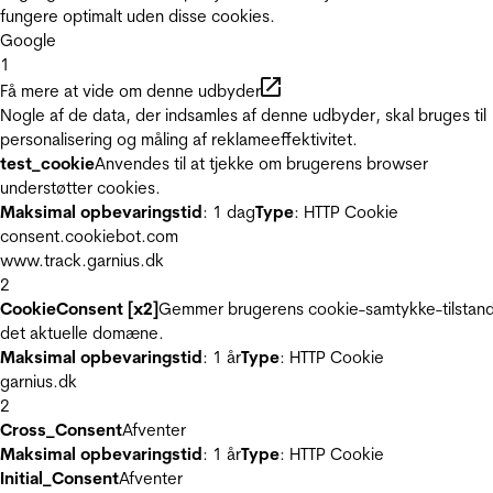
fungere optimalt uden disse cookies.
Google
1
Få mere at vide om denne udbyder
Nogle af de data, der indsamles af denne udbyder, skal bruges til
personalisering og måling af reklameeffektivitet.
test_cookie
Anvendes til at tjekke om brugerens browser
understøtter cookies.
Maksimal opbevaringstid
: 1 dag
Type
: HTTP Cookie
consent.cookiebot.com
www.track.garnius.dk
2
CookieConsent [x2]
Gemmer brugerens cookie-samtykke-tilstand
det aktuelle domæne.
Maksimal opbevaringstid
: 1 år
Type
: HTTP Cookie
garnius.dk
2
Cross_Consent
Afventer
Maksimal opbevaringstid
: 1 år
Type
: HTTP Cookie
Initial_Consent
Afventer