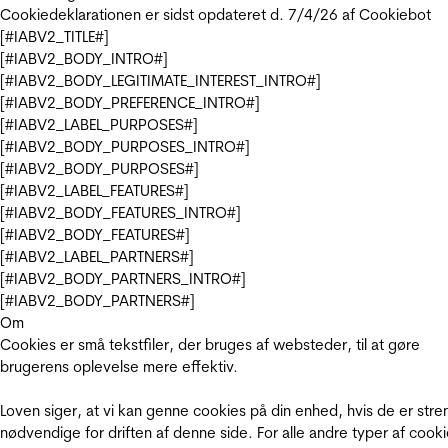
Cookiedeklarationen er sidst opdateret d. 7/4/26 af
Cookiebot
[#IABV2_TITLE#]
[#IABV2_BODY_INTRO#]
[#IABV2_BODY_LEGITIMATE_INTEREST_INTRO#]
[#IABV2_BODY_PREFERENCE_INTRO#]
[#IABV2_LABEL_PURPOSES#]
[#IABV2_BODY_PURPOSES_INTRO#]
[#IABV2_BODY_PURPOSES#]
[#IABV2_LABEL_FEATURES#]
[#IABV2_BODY_FEATURES_INTRO#]
[#IABV2_BODY_FEATURES#]
[#IABV2_LABEL_PARTNERS#]
[#IABV2_BODY_PARTNERS_INTRO#]
[#IABV2_BODY_PARTNERS#]
Om
Cookies er små tekstfiler, der bruges af websteder, til at gøre
brugerens oplevelse mere effektiv.
Loven siger, at vi kan genne cookies på din enhed, hvis de er stre
nødvendige for driften af denne side. For alle andre typer af cooki