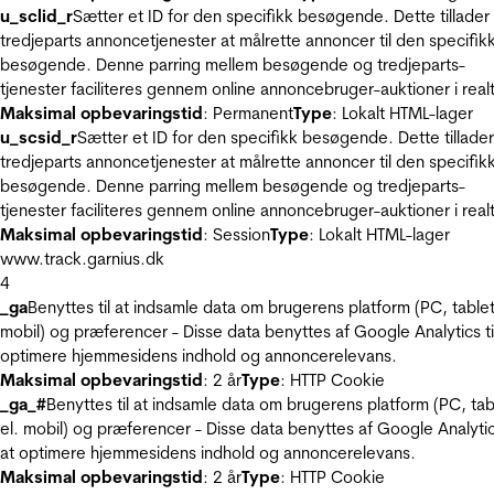
u_sclid_r
Sætter et ID for den specifikk besøgende. Dette tillader
tredjeparts annoncetjenester at målrette annoncer til den specifik
besøgende. Denne parring mellem besøgende og tredjeparts-
tjenester faciliteres gennem online annoncebruger-auktioner i realt
Maksimal opbevaringstid
: Permanent
Type
: Lokalt HTML-lager
u_scsid_r
Sætter et ID for den specifikk besøgende. Dette tillader
tredjeparts annoncetjenester at målrette annoncer til den specifik
besøgende. Denne parring mellem besøgende og tredjeparts-
tjenester faciliteres gennem online annoncebruger-auktioner i realt
Maksimal opbevaringstid
: Session
Type
: Lokalt HTML-lager
www.track.garnius.dk
4
_ga
Benyttes til at indsamle data om brugerens platform (PC, tablet
mobil) og præferencer - Disse data benyttes af Google Analytics til
optimere hjemmesidens indhold og annoncerelevans.
Maksimal opbevaringstid
: 2 år
Type
: HTTP Cookie
_ga_#
Benyttes til at indsamle data om brugerens platform (PC, tab
el. mobil) og præferencer - Disse data benyttes af Google Analytics
at optimere hjemmesidens indhold og annoncerelevans.
Maksimal opbevaringstid
: 2 år
Type
: HTTP Cookie