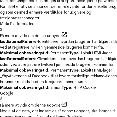
Markedsførings-cookies bruges til at spore besøgende på webste
Formålet er at vise annoncer der er relevante for den enkelte brug
og som dermed er mere værdifulde for udgivere og
tredjepartsannoncører
Meta Platforms, Inc.
3
Få mere at vide om denne udbyder
lastExternalReferrer
Identificere hvordan brugeren har tilgået sid
ved at registrere hvilken hjemmeside brugeren kommer fra.
Maksimal opbevaringstid
: Permanent
Type
: Lokalt HTML-lager
lastExternalReferrerTime
Identificere hvordan brugeren har tilgå
siden ved at registrere hvilken hjemmeside brugeren kommer fra.
Maksimal opbevaringstid
: Permanent
Type
: Lokalt HTML-lager
_fbp
Anvendes af Facebook til at levere forskellige reklame-tjenes
herunder realtids-bud fra tredjeparts-annoncører.
Maksimal opbevaringstid
: 3 mdr.
Type
: HTTP Cookie
Google
3
Få mere at vide om denne udbyder
Nogle af de data, der indsamles af denne udbyder, skal bruges til
personalisering og måling af reklameeffektivitet.