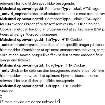
relevans i forhold til den specifikke besøgende.
Maksimal opbevaringstid
: Permanent
Type
: Lokalt HTML-lager
_uetvid_exp
Indeholder udløbsdatoen for cookie med samme nav
Maksimal opbevaringstid
: Permanent
Type
: Lokalt HTML-lager
MUID
Anvendes bredt af Microsoft som et unikt ID til en bruger.
Cookien muliggør tracking af brugeren ved at synkronisere ID'et p
tværs af mange Microsoft-domæner.
Maksimal opbevaringstid
: 1 år
Type
: HTTP Cookie
_uetsid
Indsamler præferencedata på en specifik bruger på tværs 
hjemmesider. Formålet er at optimere annoncernes relevans, samt
sikre at den samme bruger ikke får vist den samme annonce flere
gange end tiltænkt.
Maksimal opbevaringstid
: 1 dag
Type
: HTTP Cookie
_uetvid
Indsamler data om den besøgendes præferencer på flere
hjemmesider - benyttes til at optimere hjemmesidens annonce-
relevans i forhold til den specifikke besøgende.
Maksimal opbevaringstid
: 1 år
Type
: HTTP Cookie
Snap Inc.
2
Få mere at vide om denne udbyder